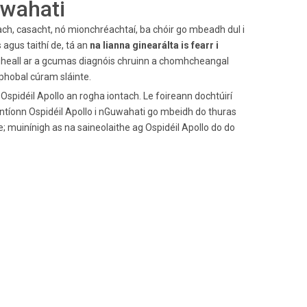
uwahati
ach, casacht, nó mionchréachtaí, ba chóir go mbeadh dul i
agus taithí de, tá an
na lianna ginearálta is fearr i
r gheall ar a gcumas diagnóis chruinn a chomhcheangal
phobal cúram sláinte.
é Ospidéil Apollo an rogha iontach. Le foireann dochtúirí
inntíonn Ospidéil Apollo i nGuwahati go mbeidh do thuras
; muinínigh as na saineolaithe ag Ospidéil Apollo do do