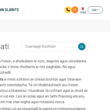
NN SLÁINTE
GA
1066
ati
freisin, a dhéileálann le cosc, diagnóis agus cóireálacha
a, ó tinnis choitianta ar nós slaghdáin, fliú agus
lúchadh.
lta
is minic a bhíonn an chéad dochtúir agat. Déanann
cht coinníollacha. Tá ról ríthábhachtach acu freisin
trus a bhainistiú. I Guwahati, tá rochtain agat ar chuid de
 rud eile. Leis an eolas agus an taithí fhairsing atá acu,
óirí mar stair leighis agus measúnú riosca.
gan mhíniú, nó ag streachailt le pianta nó míchompordanna