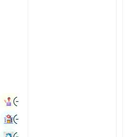
Raideolaíocht & Íomháú
Cannadais
Eolaíochtaí Duánach
Caismíris
Réamaiteolaíocht &
Concáin
Imdhíoneolaíocht
Mailéalaimis
Máinliacht Robotic
manipuri
Trasphlandú
Maraitis
Úireolaíocht
Neipeal / Neipealach
Máinliacht Soithíoch
Odia / Oriya
Íomha
Peirsis
Ceapachán Leabhar
Puinseáibis
Íomha
Faigh Ospidéal
Rajasthani
Rúisis
Íomha
Seiceáil Sláinte Leabhar