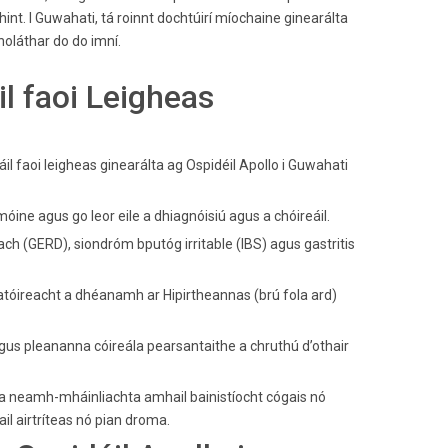
int. I Guwahati, tá roinnt dochtúirí míochaine ginearálta
sholáthar do do imní.
l faoi Leigheas
il faoi leigheas ginearálta ag Ospidéil Apollo i Guwahati
úmóine agus go leor eile a dhiagnóisiú agus a chóireáil.
dach (GERD), siondróm bputóg irritable (IBS) agus gastritis
atóireacht a dhéanamh ar Hipirtheannas (brú fola ard)
 agus pleananna cóireála pearsantaithe a chruthú d’othair
acha neamh-mháinliachta amhail bainistíocht cógais nó
il airtríteas nó pian droma.