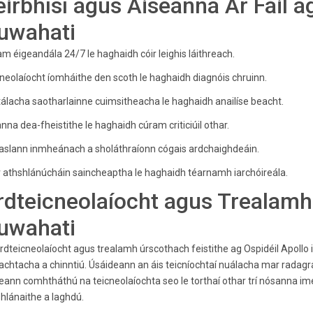
eirbhísí agus Áiseanna Ar Fáil ag
uwahati
m éigeandála 24/7 le haghaidh cóir leighis láithreach.
neolaíocht íomháithe den scoth le haghaidh diagnóis chruinn.
álacha saotharlainne cuimsitheacha le haghaidh anailíse beacht.
nna dea-fheistithe le haghaidh cúram criticiúil othar.
slann inmheánach a sholáthraíonn cógais ardchaighdeáin.
r athshlánúcháin saincheaptha le haghaidh téarnamh iarchóireála.
rdteicneolaíocht agus Trealamh 
uwahati
rdteicneolaíocht agus trealamh úrscothach feistithe ag Ospidéil Apollo
achtacha a chinntiú. Úsáideann an áis teicníochtaí nuálacha mar radagr
eann comhtháthú na teicneolaíochta seo le torthaí othar trí nósanna 
hlánaithe a laghdú.