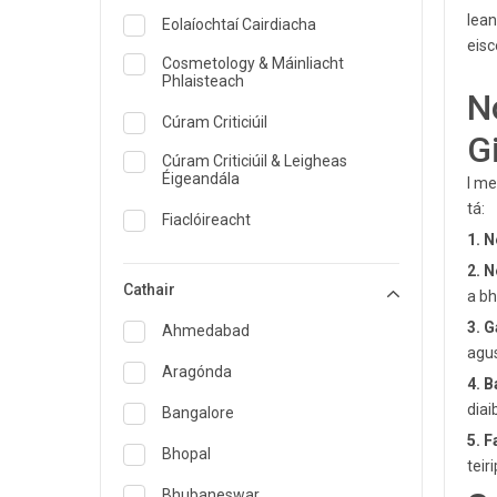
lean
Eolaíochtaí Cairdiacha
eisc
Cosmetology & Máinliacht
Phlaisteach
N
Cúram Criticiúil
G
Cúram Criticiúil & Leigheas
Éigeandála
I me
tá:
Fiaclóireacht
1. 
Dermatology
2. 
Cathair
a bh
Cothaitheoir agus Cothaitheoir
3. G
Ahmedabad
Leigheas éigeandála
agus
Aragónda
Inchríneolaíocht & Cúram
4. B
Diaibéiteas
diaib
Bangalore
ENT
5. 
Bhopal
teir
Speisialtóir Leighis Teaghlaigh
Bhubaneswar