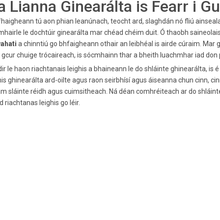
a Lianna Ginearálta is Fearr i G
haigheann tú aon phian leanúnach, teocht ard, slaghdán nó fliú ainseal
hairle le dochtúir ginearálta mar chéad chéim duit. Ó thaobh saineolais 
ahati
a chinntiú go bhfaigheann othair an leibhéal is airde cúraim. Ma
 gcur chuige trócaireach, is sócmhainn thar a bheith luachmhar iad don 
ir le haon riachtanais leighis a bhaineann le do shláinte ghinearálta, is 
his ghinearálta ard-oilte agus raon seirbhísí agus áiseanna chun cinn, c
m sláinte réidh agus cuimsitheach. Ná déan comhréiteach ar do shláinte
d riachtanas leighis go léir.