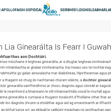
-nascleanúint
H APOLLO
FAIGH OSPIDÉAL
SEIRBHÍSÍ LEIGHIS
LEABHARLA
n Lia Ginearálta Is Fearr I Guwah
bhfuarthas aon Dochtúirí.
éimse míochaine é leigheas ginearálta, ar a dtugtar leigheas inmheánach 
h-mháinliachta ar ghalair inmheánacha. Ina measc seo tá riochtaí éagsúl
habhtuithe go galair ainsealacha mar diaibéiteas, Hipirtheannas agus p
r a thagann sé chuig do riachtanais chúram sláinte, a
dochtúir gineará
túir ginearálta sainfheidhmiú ar chosc, diagnóis agus cóireáil ar éagsúla
ir le neamhoird a bhaineann le stíl mhaireachtála cosúil le murtall agus s
ianna ginearálta is cumasaí a thugann tosaíocht d’fholláine othar thar aon
éidir leo diagnóis chruinn a sholáthar agus iad ag smaoineamh ar ilfhacht
 an bhfuil tuirse ort, ag déileáil le cailliúint meáchain nó gnóthachan 