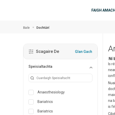
Skip to main content
príomh
FAIGH AMAC
Baile
Dochtúirí
A
Scagaire De
Glan Gach
Ní 
Is r
Speisialtachta
neam
ionf
Nuai
doch
Anaesthesiology
maid
na l
Bariatrics
is f
Bariatrics
Cibé