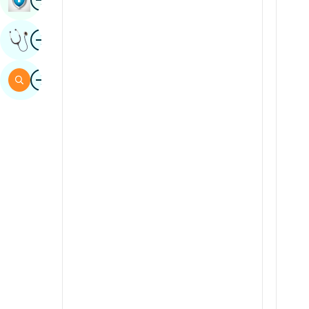
Sindis
Íomha
Faigh Tuairim Saineolaithe
Spainnis
Svahaílis
Íomha
Cuardaigh
tamil
Teileagúis
tulu
urdu