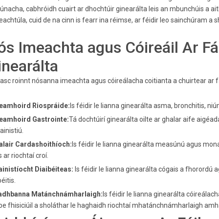
únacha, cabhróidh cuairt ar dhochtúir ginearálta leis an mbunchúis a aith
eachtúla, cuid de na cinn is fearr ina réimse, ar féidir leo sainchúram a 
ós Imeachta agus Cóireáil Ar Fái
inearálta
asc roinnt nósanna imeachta agus cóireálacha coitianta a chuirtear ar fá
Neamhoird Riospráide:
Is féidir le lianna ginearálta asma, bronchitis, ni
Neamhoird Gastrointe:
Tá dochtúirí ginearálta oilte ar ghalar aife aigéa
ainistiú.
alair Cardashoithíoch:
Is féidir le lianna ginearálta measúnú agus mon
 ar riochtaí croí.
ainistíocht Diaibéiteas:
Is féidir le lianna ginearálta cógais a fhorordú
éitis.
Fadhbanna Matánchnámharlaigh:
Is féidir le lianna ginearálta cóireál
ipe fhisiciúil a sholáthar le haghaidh riochtaí mhatánchnámharlaigh amha