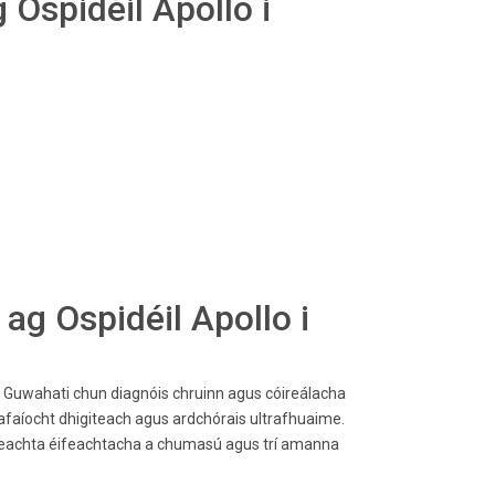
 Ospidéil Apollo i
ag Ospidéil Apollo i
 i Guwahati chun diagnóis chruinn agus cóireálacha
afaíocht dhigiteach agus ardchórais ultrafhuaime.
imeachta éifeachtacha a chumasú agus trí amanna