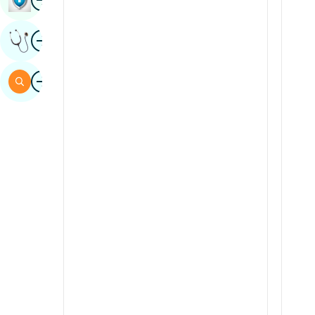
Sindis
Íomha
Faigh Tuairim Saineolaithe
Spainnis
Svahaílis
Íomha
Cuardaigh
tamil
Teileagúis
tulu
urdu