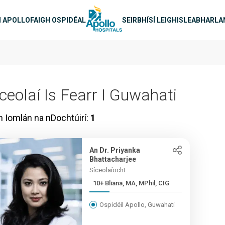
-nascleanúint
H APOLLO
FAIGH OSPIDÉAL
SEIRBHÍSÍ LEIGHIS
LEABHARLA
íceolaí Is Fearr I Guwahati
n Iomlán na nDochtúirí:
1
An Dr. Priyanka
Bhattacharjee
Síceolaíocht
10+ Bliana, MA, MPhil, CIG
Ospidéil Apollo, Guwahati