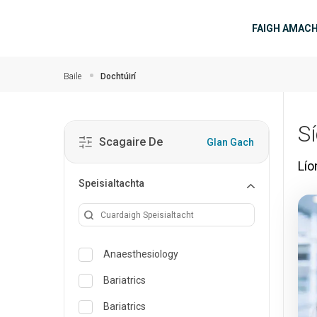
Skip to main content
príomh
FAIGH AMAC
Baile
Dochtúirí
S
Scagaire De
Glan Gach
Lío
Speisialtachta
Anaesthesiology
Bariatrics
Bariatrics