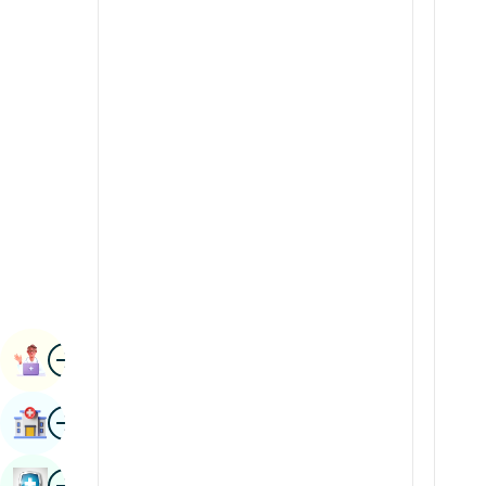
Raideolaíocht & Íomháú
Cannadais
Eolaíochtaí Duánach
Caismíris
Réamaiteolaíocht &
Concáin
Imdhíoneolaíocht
Mailéalaimis
Máinliacht Robotic
manipuri
Trasphlandú
Maraitis
Úireolaíocht
Neipeal / Neipealach
Máinliacht Soithíoch
Odia / Oriya
Íomha
Peirsis
Ceapachán Leabhar
Puinseáibis
Íomha
Faigh Ospidéal
Rajasthani
Rúisis
Íomha
Seiceáil Sláinte Leabhar