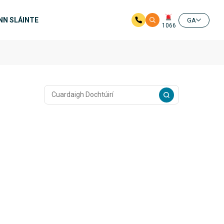
NN SLÁINTE
GA
1066