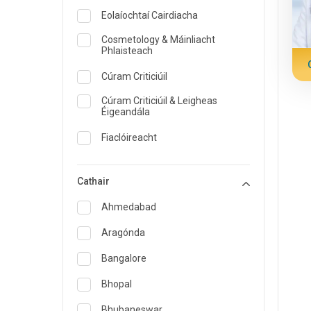
Eolaíochtaí Cairdiacha
Cosmetology & Máinliacht
Phlaisteach
Cúram Criticiúil
Cúram Criticiúil & Leigheas
Éigeandála
Fiaclóireacht
Dermatology
Cathair
Cothaitheoir agus Cothaitheoir
Ahmedabad
Leigheas éigeandála
Aragónda
Inchríneolaíocht & Cúram
Diaibéiteas
Bangalore
ENT
Bhopal
Speisialtóir Leighis Teaghlaigh
Bhubaneswar