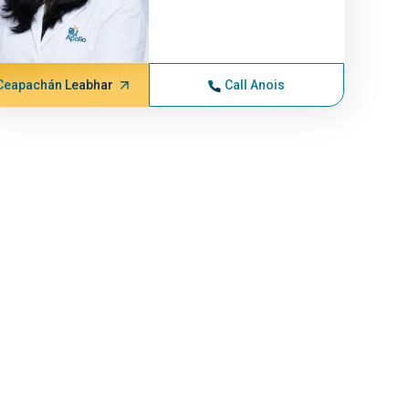
Ceapachán Leabhar
Call Anois