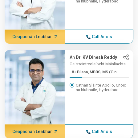
na hIubhaile, Hyderabad
Ceapachán Leabhar
Call Anois
An Dr. KV Dinesh Reddy
Gaistreintreolaíocht Máinliachta
8+ Bliana, MBBS, MS (Gin....
Cathair Sláinte Apollo, Cnoic
na hIubhaile, Hyderabad
Ceapachán Leabhar
Call Anois