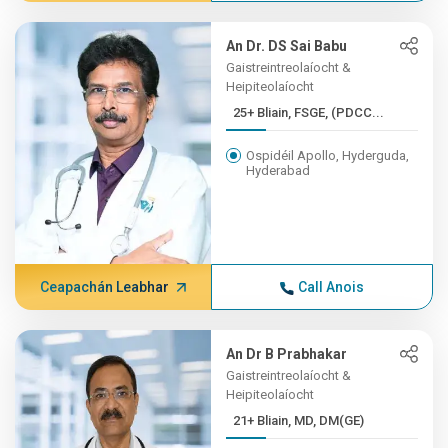
An Dr. DS Sai Babu
Gaistreintreolaíocht &
Heipiteolaíocht
25+ Bliain, FSGE, (PDCC...
Ospidéil Apollo, Hyderguda,
Hyderabad
Ceapachán Leabhar
Call Anois
An Dr B Prabhakar
Gaistreintreolaíocht &
Heipiteolaíocht
21+ Bliain, MD, DM(GE)