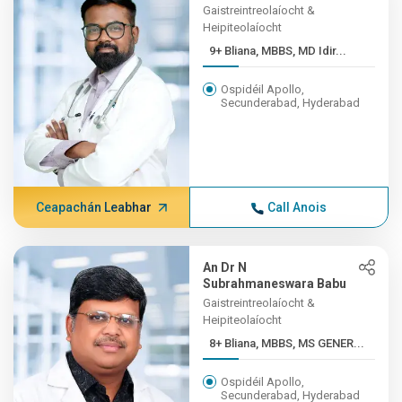
Gaistreintreolaíocht &
Heipiteolaíocht
9+ Bliana, MBBS, MD Idir...
Ospidéil Apollo,
Secunderabad, Hyderabad
Ceapachán Leabhar
Call Anois
An Dr N
Subrahmaneswara Babu
Gaistreintreolaíocht &
Heipiteolaíocht
8+ Bliana, MBBS, MS GENER...
Ospidéil Apollo,
Secunderabad, Hyderabad