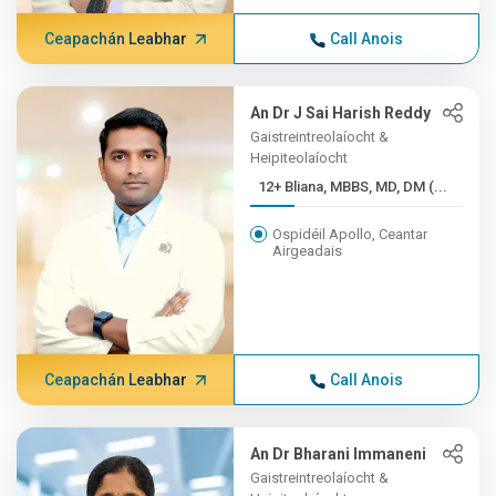
Ceapachán Leabhar
Call Anois
An Dr J Sai Harish Reddy
Gaistreintreolaíocht &
Heipiteolaíocht
12+ Bliana, MBBS, MD, DM (...
Ospidéil Apollo, Ceantar
Airgeadais
Ceapachán Leabhar
Call Anois
An Dr Bharani Immaneni
Gaistreintreolaíocht &