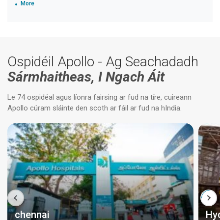
More
Ospidéil Apollo - Ag Seachadadh
Sármhaitheas, I Ngach Áit
Le 74 ospidéal agus líonra fairsing ar fud na tíre, cuireann
Apollo cúram sláinte den scoth ar fáil ar fud na hIndia.
chennai
Hy