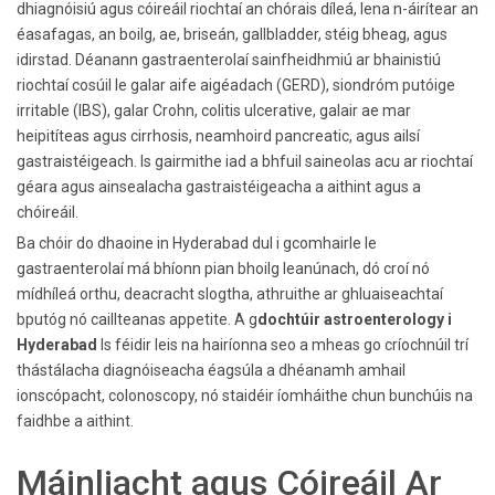
dhiagnóisiú agus cóireáil riochtaí an chórais díleá, lena n-áirítear an
éasafagas, an boilg, ae, briseán, gallbladder, stéig bheag, agus
idirstad. Déanann gastraenterolaí sainfheidhmiú ar bhainistiú
riochtaí cosúil le galar aife aigéadach (GERD), siondróm putóige
irritable (IBS), galar Crohn, colitis ulcerative, galair ae mar
heipitíteas agus cirrhosis, neamhoird pancreatic, agus ailsí
gastraistéigeach. Is gairmithe iad a bhfuil saineolas acu ar riochtaí
géara agus ainsealacha gastraistéigeacha a aithint agus a
chóireáil.
Ba chóir do dhaoine in Hyderabad dul i gcomhairle le
gastraenterolaí má bhíonn pian bhoilg leanúnach, dó croí nó
mídhíleá orthu, deacracht slogtha, athruithe ar ghluaiseachtaí
bputóg nó caillteanas appetite. A g
dochtúir astroenterology i
Hyderabad
Is féidir leis na hairíonna seo a mheas go críochnúil trí
thástálacha diagnóiseacha éagsúla a dhéanamh amhail
ionscópacht, colonoscopy, nó staidéir íomháithe chun bunchúis na
faidhbe a aithint.
Máinliacht agus Cóireáil Ar