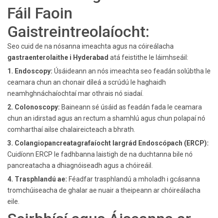
Fáil Faoin
Gaistreintreolaíocht:
Seo cuid de na nósanna imeachta agus na cóireálacha
gastraenterolaithe i Hyderabad
atá feistithe le láimhseáil:
1. Endoscopy:
Úsáideann an nós imeachta seo feadán solúbtha le
ceamara chun an chonair díleá a scrúdú le haghaidh
neamhghnáchaíochtaí mar othrais nó siadaí.
2. Colonoscopy:
Baineann sé úsáid as feadán fada le ceamara
chun an idirstad agus an rectum a shamhlú agus chun polapaí nó
comharthaí ailse chalaireicteach a bhrath.
3. Colangiopancreatagrafaíocht Iargrád Endoscópach (ERCP):
Cuidíonn ERCP le fadhbanna laistigh de na duchtanna bile nó
pancreatacha a dhiagnóiseadh agus a chóireáil.
4. Trasphlandú ae:
Féadfar trasphlandú a mholadh i gcásanna
tromchúiseacha de ghalar ae nuair a theipeann ar chóireálacha
eile.