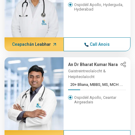
Ospidéil Apollo, Hyderguda,
Hyderabad
Ceapachán Leabhar
Call Anois
An Dr Bharat Kumar Nara
Gaistreintreolaíocht &
Heipiteolaíocht
20+ Bliana, MBBS, MS, MCH ...
Ospidéil Apollo, Ceantar
Airgeadais