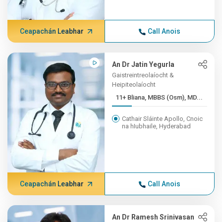
Ceapachán Leabhar
Call Anois
An Dr Jatin Yegurla
Gaistreintreolaíocht &
Heipiteolaíocht
11+ Bliana, MBBS (Osm), MD...
Cathair Sláinte Apollo, Cnoic
na hIubhaile, Hyderabad
Ceapachán Leabhar
Call Anois
An Dr Ramesh Srinivasan