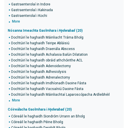
Gastraenterolaí in Indore
Gastraenterolaí i Kakinada
Gastraenterolaí i Kochi
More
Nósanna Imeachta Gaolmhara i
Hyderabad
(20)
Dochtúirí le haghaidh Máinliacht Tráma Bholg
Dochtúirí le haghaidh Teiripe Abláisiú
Dochtúirí le haghaidh Draenála Abscess
Dochtúirí le haghaidh Achalasia Balún Dilatation
Dochtúirí le haghaidh obráid athchóirithe ACL
Dochtúirí le haghaidh Adenoidectomy
Dochtúirí le haghaidh Adhesiolysis
Dochtúirí le haghaidh Adrenalectomy
Dochtúirí le haghaidh Imdhíonadh Daoine Fásta
Dochtúirí le haghaidh Vacsaíniú Daoine Fásta
Dochtúirí le haghaidh Máinliachtaí Laparoscópacha Ardleibhéil
More
Cóireálacha Gaolmhara i
Hyderabad
(20)
Cóireáil le haghaidh Siondróm Urrann an Bholg
Cóireáil le haghaidh Péine Bhoilg
Cóireáil le haghaidh Deighilt Bholg