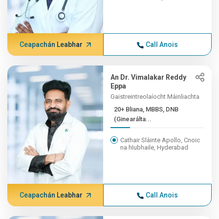
Ceapachán Leabhar
Call Anois
An Dr. Vimalakar Reddy
Eppa
Gaistreintreolaíocht Máinliachta
20+ Bliana, MBBS, DNB
(Ginearálta...
Cathair Sláinte Apollo, Cnoic
na hIubhaile, Hyderabad
Ceapachán Leabhar
Call Anois