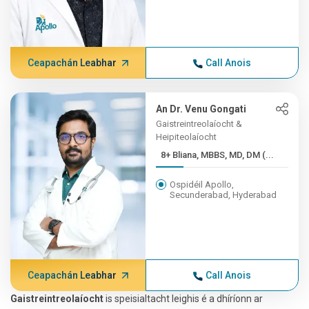
Ceapachán Leabhar
Call Anois
An Dr. Venu Gongati
Gaistreintreolaíocht &
Heipiteolaíocht
8+ Bliana, MBBS, MD, DM (...
Ospidéil Apollo,
Secunderabad, Hyderabad
Ceapachán Leabhar
Call Anois
Gaistreintreolaíocht
is speisialtacht leighis é a dhíríonn ar