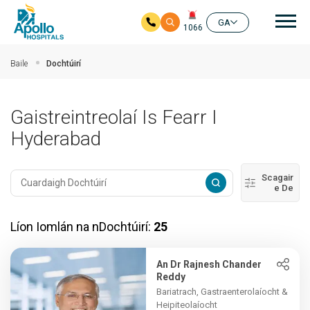
prí
GA
1066
Skip to main content
Baile
Dochtúirí
Gaistreintreolaí Is Fearr I
Hyderabad
Scagair
e De
Líon Iomlán na nDochtúirí:
25
An Dr Rajnesh Chander
Reddy
Bariatrach, Gastraenterolaíocht &
Heipiteolaíocht