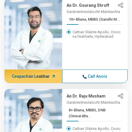
An Dr. Gourang Shroff
Gaistreintreolaíocht Máinliachta
10+ Bliana, MBBS (Gandhi M...
Cathair Sláinte Apollo, Cnoic
na hIubhaile, Hyderabad
Ceapachán Leabhar
Call Anois
An Dr. Raju Musham
Gaistreintreolaíocht Máinliachta
8+ Bliana, MBBS, DNB
(Ginearálta...
Cathair Sláinte Apollo, Cnoic