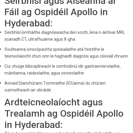
Seirbhísí agus Áiseanna ar
Fáil ag Ospidéil Apollo in
Hyderabad:
Seirbhísí íomháithe diagnóiseacha den scoth, lena n-áirítear MRI,
scanadh CT, ultrafhuaime agus X-gha
Svuíteanna ionscópachta speisialaithe atá feistithe le
teicneolaíocht chun cinn le haghaidh diagnóis agus cóireáil chruinn
Cur chuige ildisciplíneach le comhoibriú idir gastraenterolaithe,
máinlianna, raideolaithe, agus oinceolaithe
Aonaid Dianchúraim Tiomnaithe (ICUanna) do chúram
cuimsitheach iar-obráide
Ardteicneolaíocht agus
Trealamh ag Ospidéil Apollo
in Hyderabad: