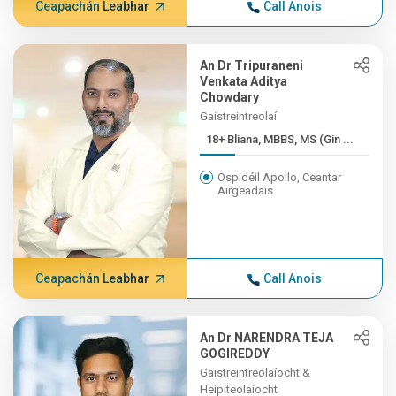
Ceapachán Leabhar
Call Anois
An Dr Tripuraneni
Venkata Aditya
Chowdary
Gaistreintreolaí
18+ Bliana, MBBS, MS (Gin ...
Ospidéil Apollo, Ceantar
Airgeadais
Ceapachán Leabhar
Call Anois
An Dr NARENDRA TEJA
GOGIREDDY
Gaistreintreolaíocht &
Heipiteolaíocht