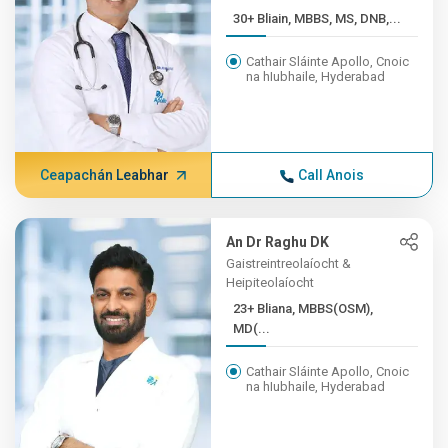
30+ Bliain, MBBS, MS, DNB,...
Cathair Sláinte Apollo, Cnoic
na hIubhaile, Hyderabad
Ceapachán Leabhar
Call Anois
An Dr Raghu DK
Gaistreintreolaíocht &
Heipiteolaíocht
23+ Bliana, MBBS(OSM),
MD(...
Cathair Sláinte Apollo, Cnoic
na hIubhaile, Hyderabad