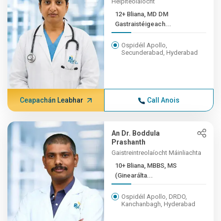
Heipiteolaíocht
12+ Bliana, MD DM
Gastraistéigeach...
Ospidéil Apollo,
Secunderabad, Hyderabad
Ceapachán Leabhar
Call Anois
An Dr. Boddula
Prashanth
Gaistreintreolaíocht Máinliachta
10+ Bliana, MBBS, MS
(Ginearálta...
Ospidéil Apollo, DRDO,
Kanchanbagh, Hyderabad