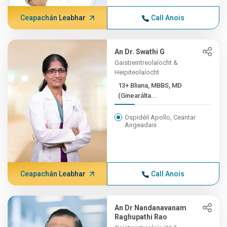
Ceapachán Leabhar
Call Anois
An Dr. Swathi G
Gaistreintreolaíocht &
Heipiteolaíocht
13+ Bliana, MBBS, MD
(Ginearálta...
Ospidéil Apollo, Ceantar
Airgeadais
Ceapachán Leabhar
Call Anois
An Dr Nandanavanam
Raghupathi Rao