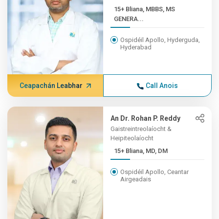
15+ Bliana, MBBS, MS
GENERA...
Ospidéil Apollo, Hyderguda,
Hyderabad
Ceapachán Leabhar
Call Anois
An Dr. Rohan P. Reddy
Gaistreintreolaíocht &
Heipiteolaíocht
15+ Bliana, MD, DM
Ospidéil Apollo, Ceantar
Airgeadais