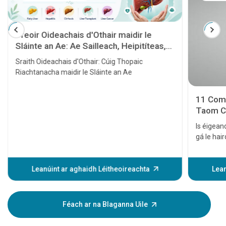
Treoir Oideachais d'Othair maidir le
Sláinte an Ae: Ae Sailleach, Heipitíteas,
Cioróis, Trasphlandú Ae agus Ailse Ae
Sraith Oideachais d'Othair: Cúig Thopaic
Riachtanacha maidir le Sláinte an Ae
11 Comh
Taom Cro
Is éigeand
gá le haird
fadhbanna
bheith ma
tráthúil 
Leanúint ar aghaidh Léitheoireachta
Lean
cairdiach
airíonna t
hairíonna
Féach ar na Blaganna Uile
fanacht s
bheith ag