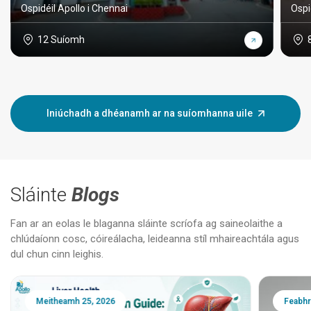
Ospidéil Apollo i Chennai
Ospi
12 Suíomh
Iniúchadh a dhéanamh ar na suíomhanna uile
Sláinte
Blogs
Fan ar an eolas le blaganna sláinte scríofa ag saineolaithe a
chlúdaíonn cosc, cóireálacha, leideanna stíl mhaireachtála agus
dul chun cinn leighis.
Meitheamh 25, 2026
Feabhr