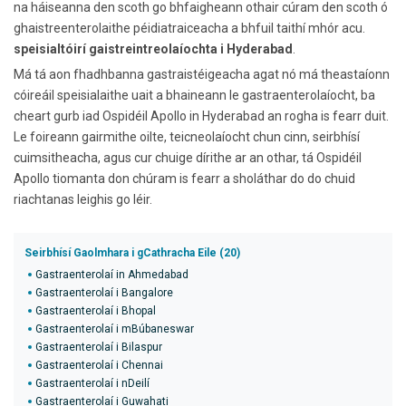
na háiseanna den scoth go bhfaigheann othair cúram den scoth ó
ghaistreenterolaithe péidiatraiceacha a bhfuil taithí mhór acu.
speisialtóirí gaistreintreolaíochta i Hyderabad
.
Má tá aon fhadhbanna gastraistéigeacha agat nó má theastaíonn
cóireáil speisialaithe uait a bhaineann le gastraenterolaíocht, ba
cheart gurb iad Ospidéil Apollo in Hyderabad an rogha is fearr duit.
Le foireann gairmithe oilte, teicneolaíocht chun cinn, seirbhísí
cuimsitheacha, agus cur chuige dírithe ar an othar, tá Ospidéil
Apollo tiomanta don chúram is fearr a sholáthar do do chuid
riachtanas leighis go léir.
Seirbhísí Gaolmhara i gCathracha Eile (20)
Gastraenterolaí in Ahmedabad
Gastraenterolaí i Bangalore
Gastraenterolaí i Bhopal
Gastraenterolaí i mBúbaneswar
Gastraenterolaí i Bilaspur
Gastraenterolaí i Chennai
Gastraenterolaí i nDeilí
Gastraenterolaí i Guwahati