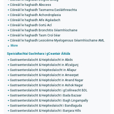
Cóireáil le haghaidh Abscess
Cóireáil le haghaidh Taomanna Easláithreachta
Cóireáil le haghaidh Achondroplasia
Cóireáil le haghaidh Aife Aigéadach
Cóireáil le haghaidh Gortú Acl
Cóireáil le haghaidh Bronchitis Géarmhíochaine
Cóireáil le haghaidh Taom Croí Géar
Cóireáil le haghaidh Leoicéime Myelogenous Géarmhíochaine AML
More
Speisialtachtaí Gaolmhara i gCeantair Áitiúla
Gastraenterolaíocht & Heipitolaíocht in Abids
Gastraenterolaíocht & Heipitolaíocht in Afzalgunj
Gastraenterolaíocht & Heipiteolaíocht in Allapur
Gastraenterolaíocht & Heipitolaíocht in Ameerpet
Gastraenterolaíocht & Heipitolaíocht in Anand Nagar
Gastraenterolaíocht & Heipitolaíocht in Ashok Nagar
Gastraenterolaíocht & Heipitolaíocht i gCoilíneacht BDL
Gastraenterolaíocht & Heipitolaíocht i Bada Bazaar
Gastraenterolaíocht & Heipitolaíocht i Bagh Lingampally
Gastraenterolaíocht & Heipiteolaíocht i Bandlaguda
Gastraenterolaíocht & Heipitolaíocht i Banjara Hills