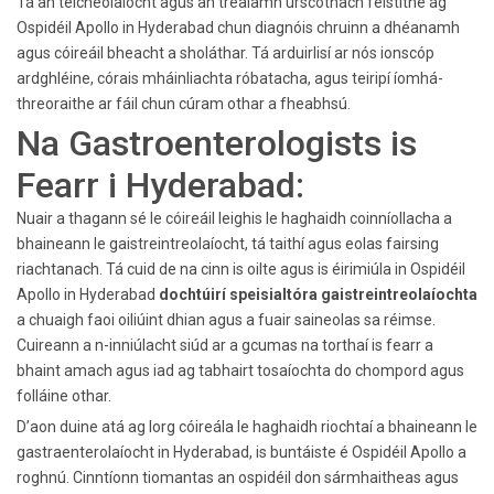
Tá an teicneolaíocht agus an trealamh úrscothach feistithe ag
Ospidéil Apollo in Hyderabad chun diagnóis chruinn a dhéanamh
agus cóireáil bheacht a sholáthar. Tá arduirlisí ar nós ionscóp
ardghléine, córais mháinliachta róbatacha, agus teiripí íomhá-
threoraithe ar fáil chun cúram othar a fheabhsú.
Na Gastroenterologists is
Fearr i Hyderabad:
Nuair a thagann sé le cóireáil leighis le haghaidh coinníollacha a
bhaineann le gaistreintreolaíocht, tá taithí agus eolas fairsing
riachtanach. Tá cuid de na cinn is oilte agus is éirimiúla in Ospidéil
Apollo in Hyderabad
dochtúirí speisialtóra gaistreintreolaíochta
a chuaigh faoi oiliúint dhian agus a fuair saineolas sa réimse.
Cuireann a n-inniúlacht siúd ar a gcumas na torthaí is fearr a
bhaint amach agus iad ag tabhairt tosaíochta do chompord agus
folláine othar.
D’aon duine atá ag lorg cóireála le haghaidh riochtaí a bhaineann le
gastraenterolaíocht in Hyderabad, is buntáiste é Ospidéil Apollo a
roghnú. Cinntíonn tiomantas an ospidéil don sármhaitheas agus