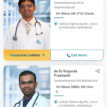
Gaistreintreolaíocht &
Heipiteolaíocht
23+ Bliana, MD (PGI Chandi...
Cathair Sláinte Apollo, Cnoic
na hIubhaile, Hyderabad
Ceapachán Leabhar
Call Anois
An Dr Koyyoda
Prashanth
Gaistreintreolaíocht Máinliachta
16+ Bliana, MBBS, MS (Gen
S...
Cathair Sláinte Apollo, Cnoic
na hIubhaile, Hyderabad