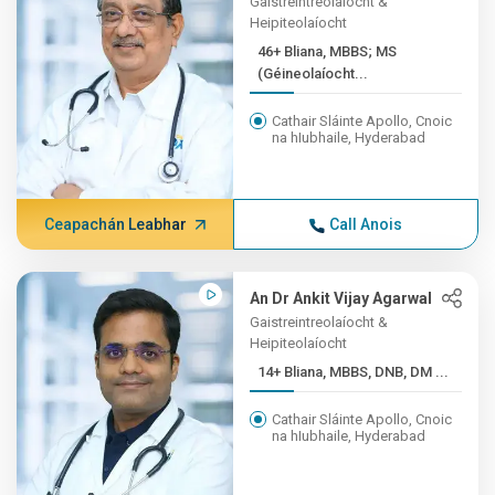
Gaistreintreolaíocht &
Heipiteolaíocht
46+ Bliana, MBBS; MS
(Géineolaíocht...
Cathair Sláinte Apollo, Cnoic
na hIubhaile, Hyderabad
Ceapachán Leabhar
Call Anois
An Dr Ankit Vijay Agarwal
Gaistreintreolaíocht &
Heipiteolaíocht
14+ Bliana, MBBS, DNB, DM ...
Cathair Sláinte Apollo, Cnoic
na hIubhaile, Hyderabad