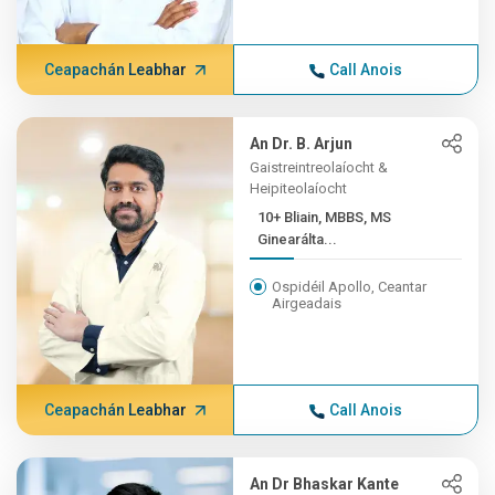
Ceapachán Leabhar
Call Anois
An Dr. B. Arjun
Gaistreintreolaíocht &
Heipiteolaíocht
10+ Bliain, MBBS, MS
Ginearálta...
Ospidéil Apollo, Ceantar
Airgeadais
Ceapachán Leabhar
Call Anois
An Dr Bhaskar Kante