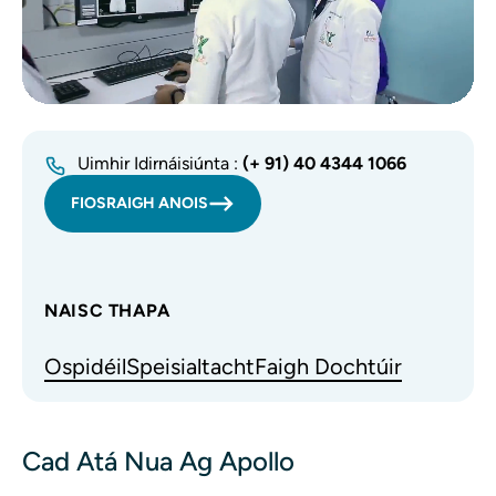
Uimhir Idirnáisiúnta :
(+ 91) 40 4344 1066
FIOSRAIGH ANOIS
NAISC THAPA
Ospidéil
Speisialtacht
Faigh Dochtúir
Cad Atá Nua Ag Apollo