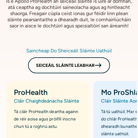
Is é Apollo ProHealth an seiceáil sláinte is úire ar domhan,
atá ceaptha ag dochtúirí saineolacha agus ag hintleacht
shaorga. Freagair cúpla ceist ionas gur féidir linn plean
sláinte pearsantaithe a dhearadh duit, le comhairliúcháin
saor in aisce le dochtúirí agus speisialtóirí san áireamh!
Saincheap Do Sheiceáil Sláinte Uathúil
SEICEÁIL SLÁINTE LEABHAR
ProHealth
Mo ProShlá
Cláir Chaighdeánacha Sláinte
Cláir Sláinte Aon
Tá cláir ProHealth deartha againn
Tá tú uathúil. Mar si
de réir aoise agus próifílí inscne
do chlár ProHealth 
chun tú a roghnú astu.
dhearadh bunaithe a
sláinte uathúil.