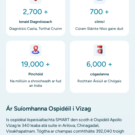
2,700 +
700 +
Ionaid Diagnóiseach
clinicí
Diagnóisic Casta, Torthaí Cruinn
Cúram Sláinte Níos gaire duit
Íomha
Íomha
19,000 +
6,000 +
Pinchóid
cógaslanna
Na milliúin a shroicheadh ​​ar fud
Rochtain Áisiúil ar Chógais
an India
Ár Suíomhanna Ospidéil i Vizag
Is ospidéal ilspeisialtachta SMART den scoth é Ospidéil Apollo
Vizag le 340 leaba atá suite in Arilova, Chinagadali,
Visakhapatnam. Tógtha ar champas comhtháite 392,040 troigh