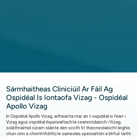
Sármhaitheas Cliniciúil Ar Fáil Ag
Ospidéal Is Iontaofa Vizag - Ospidéal
Apollo Vizag
In Ospidéal Apollo Vizag, aitheanta mar an t-ospidéal is fearr i 
Vizag agus ospidéal ilspeisialtachta ceannródaíoch i Vizag, 
soláthraímid cúram sláinte den scoth trí theicneolaíocht leighis 
chun cinn a chomhtháthú le saineolas speisialtóirí a bhfuil taithí 