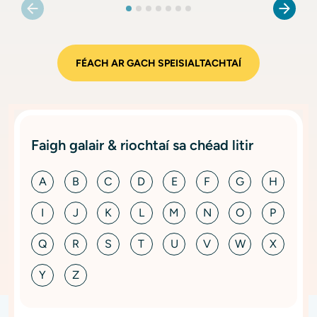
FÉACH AR GACH SPEISIALTACHTAÍ
Faigh galair & riochtaí sa chéad litir
A
B
C
D
E
F
G
H
I
J
K
L
M
N
O
P
Q
R
S
T
U
V
W
X
Y
Z