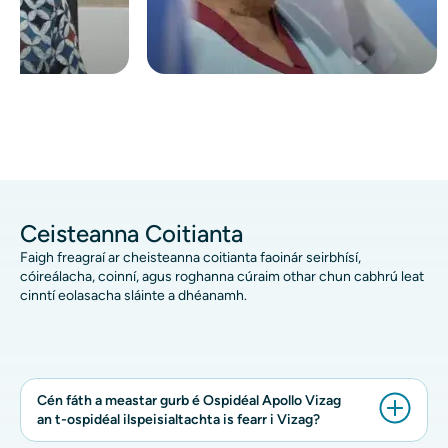
Ceisteanna Coitianta
Faigh freagraí ar cheisteanna coitianta faoinár seirbhísí,
cóireálacha, coinní, agus roghanna cúraim othar chun cabhrú leat
cinntí eolasacha sláinte a dhéanamh.
Cén fáth a meastar gurb é Ospidéal Apollo Vizag
an t-ospidéal ilspeisialtachta is fearr i Vizag?