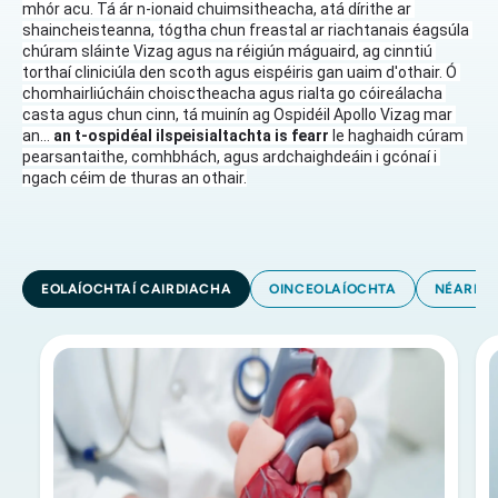
mhór acu. Tá ár n-ionaid chuimsitheacha, atá dírithe ar 
shaincheisteanna, tógtha chun freastal ar riachtanais éagsúla 
chúram sláinte Vizag agus na réigiún máguaird, ag cinntiú 
torthaí cliniciúla den scoth agus eispéiris gan uaim d'othair. Ó 
chomhairliúcháin choisctheacha agus rialta go cóireálacha 
casta agus chun cinn, tá muinín ag Ospidéil Apollo Vizag mar 
an...
 an t-ospidéal ilspeisialtachta is fearr 
le haghaidh cúram 
pearsantaithe, comhbhách, agus ardchaighdeáin i gcónaí i 
ngach céim de thuras an othair.
EOLAÍOCHTAÍ CAIRDIACHA
OINCEOLAÍOCHTA
NÉAREO