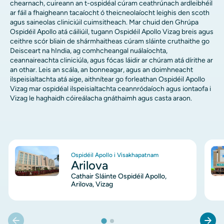
chearnach, cuireann an t-ospidéal cúram ceathrúnach ardleibhéil
ar fáil a fhaigheann tacaíocht ó theicneolaíocht leighis den scoth
agus saineolas cliniciúil cuimsitheach. Mar chuid den Ghrúpa
Ospidéil Apollo atá cáiliúil, tugann Ospidéil Apollo Vizag breis agus
ceithre scór bliain de shármhaitheas cúram sláinte cruthaithe go
Deisceart na hIndia, ag comhcheangal nuálaíochta,
ceannaireachta cliniciúla, agus fócas láidir ar chúram atá dírithe ar
an othar. Leis an scála, an bonneagar, agus an doimhneacht
ilspeisialtachta atá aige, aithnítear go forleathan Ospidéil Apollo
Vizag mar ospidéal ilspeisialtachta ceannródaíoch agus iontaofa i
Vizag le haghaidh cóireálacha gnáthaimh agus casta araon.
Íomha
Íom
Ospidéil Apollo i Visakhapatnam
Arilova
Cathair Sláinte Ospidéil Apollo,
Arilova, Vizag