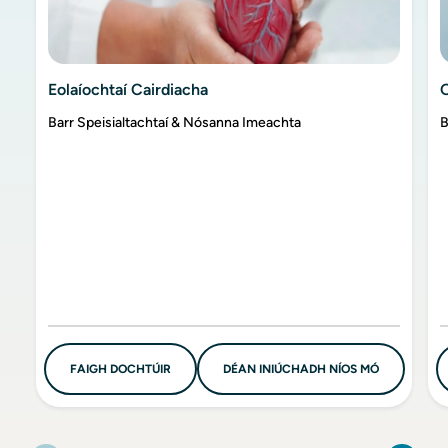
Eolaíochtaí Cairdiacha
Barr Speisialtachtaí & Nósanna Imeachta
B
FAIGH DOCHTÚIR
DÉAN INIÚCHADH NÍOS MÓ