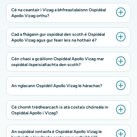
Cé na ceantair i Vizag a bhfreastalaíonn Ospidéal
Apollo Vizag orthu?
Cad a fhágann gur ospidéal den scoth é Ospidéal
Apollo Vizag agus gur fearr leis na hothair é?
Cén chaoi a gcáilíonn Ospidéal Apollo Vizag mar
ospidéal ilspeisialtachta den scoth?
An nglacann Ospidéil Apollo Vizag le hárachas?
Cé chomh trédhearcach is atá costais chóireála in
Ospidéal Apollo i Vizag?
An ospidéal iontaofa é Ospidéal Apollo Vizag le