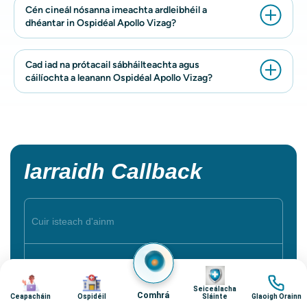
Cén cineál nósanna imeachta ardleibhéil a
dhéantar in Ospidéal Apollo Vizag?
Cad iad na prótacail sábháilteachta agus
cáilíochta a leanann Ospidéal Apollo Vizag?
Iarraidh Callback
Íomha
Íomha
Íomha
Íomha
Seiceálacha
Comhrá
Ceapacháin
Ospidéil
Sláinte
Glaoigh Orainn