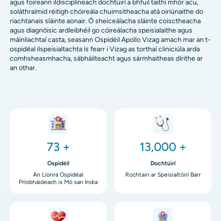
agus foireann ildisciplíneach dochtúirí a bhfuil taithí mhór acu,
soláthraímid réitigh chóireála chuimsitheacha atá oiriúnaithe do
riachtanais sláinte aonair. Ó sheiceálacha sláinte coisctheacha
agus diagnóisic ardleibhéil go cóireálacha speisialaithe agus
máinliachtaí casta, seasann Ospidéil Apollo Vizag amach mar an t-
ospidéal ilspeisialtachta is fearr i Vizag as torthaí cliniciúla arda
comhsheasmhacha, sábháilteacht agus sármhaitheas dírithe ar
an othar.
Íomha
Íomha
73 +
13,000 +
Ospidéil
Dochtúirí
An Líonra Ospidéal
Rochtain ar Speisialtóirí Barr
Príobháideach is Mó san India
Íomha
Íomha