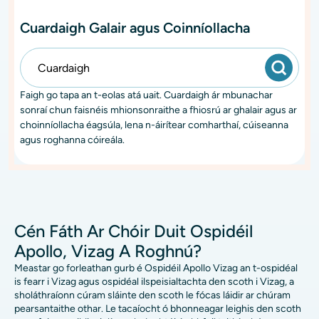
Cuardaigh Galair agus Coinníollacha
Faigh go tapa an t-eolas atá uait. Cuardaigh ár mbunachar
sonraí chun faisnéis mhionsonraithe a fhiosrú ar ghalair agus ar
choinníollacha éagsúla, lena n-áirítear comharthaí, cúiseanna
agus roghanna cóireála.
Cén Fáth Ar Chóir Duit Ospidéil
Apollo, Vizag A Roghnú?
Meastar go forleathan gurb é Ospidéil Apollo Vizag an t-ospidéal
is fearr i Vizag agus ospidéal ilspeisialtachta den scoth i Vizag, a
sholáthraíonn cúram sláinte den scoth le fócas láidir ar chúram
pearsantaithe othar. Le tacaíocht ó bhonneagar leighis den scoth