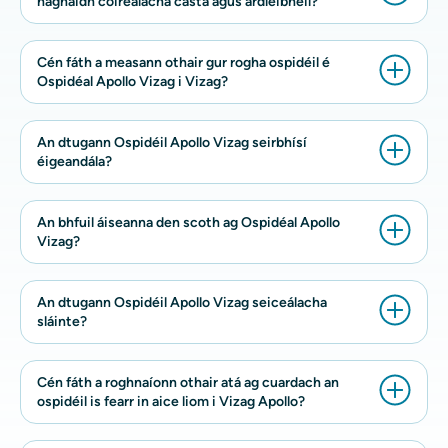
haghaidh cóireálacha casta agus ardleibhéil?
Cén fáth a measann othair gur rogha ospidéil é
Ospidéal Apollo Vizag i Vizag?
An dtugann Ospidéil Apollo Vizag seirbhísí
éigeandála?
An bhfuil áiseanna den scoth ag Ospidéal Apollo
Vizag?
An dtugann Ospidéil Apollo Vizag seiceálacha
sláinte?
Cén fáth a roghnaíonn othair atá ag cuardach an
ospidéil is fearr in aice liom i Vizag Apollo?