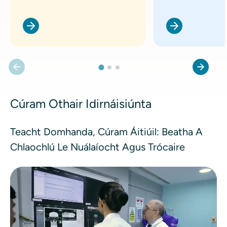
Cúram Othair Idirnáisiúnta
Teacht Domhanda, Cúram Áitiúil: Beatha A
Chlaochlú Le Nuálaíocht Agus Trócaire
Comhad físe