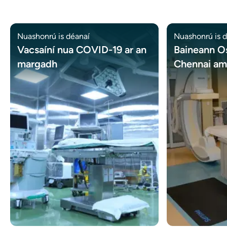
Nuashonrú is déanaí
Nuashonrú is 
Vacsaíní nua COVID-19 ar an
Baineann O
margadh
Chennai a