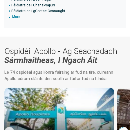
Péidiatraice i Chanakyapuri
Péidiatraice i gContae Connaught
More
Ospidéil Apollo - Ag Seachadadh
Sármhaitheas, I Ngach Áit
Le 74 ospidéal agus líonra fairsing ar fud na tíre, cuireann
Apollo cúram sláinte den scoth ar fáil ar fud na hIndia.