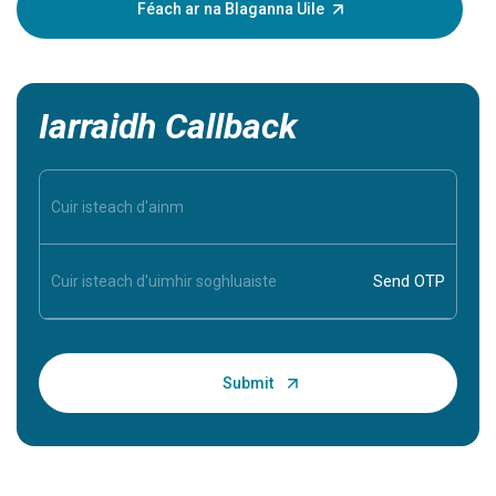
hairíonna
Féach ar na Blaganna Uile
fanacht s
bheith ag
Iarraidh Callback