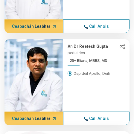
Ceapachán Leabhar
Call Anois
An Dr Reetesh Gupta
pediatrics
25+ Bliana, MBBS, MD
Ospidéil Apollo, Deilí
Ceapachán Leabhar
Call Anois