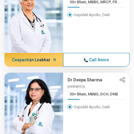
30+ Bliain, MBBS, MRCP, FR...
Ospidéil Apollo, Deilí
Ceapachán Leabhar
Call Anois
Dr Deepa Sharma
pediatrics
30+ Bliain, MBBS, DCH, DNB
Ospidéil Apollo, Deilí