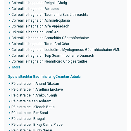
Cóireáil le haghaidh Deighilt Bholg
Cóireáil le haghaidh Abscess
Cóireáil le haghaidh Taomanna Easláithreachta
Cóireáil le haghaidh Achondroplasia
Cóireáil le haghaidh Aife Aigéadach
Cóireáil le haghaidh Gortú Acl
Cóireáil le haghaidh Bronchitis Géarmhíochaine
Cóireáil le haghaidh Taom Croí Géar
Cóireáil le haghaidh Leoicéime Myelogenous Géarmhíochaine AML
Cóireáil le haghaidh Teip Géarmhíochaine Duánach
Cóireáil le haghaidh Neamhoird Choigeartaithe
More
Speisialtachtaí Gaolmhara i gCeantair Áitiúla
Péidiatraice in Anand Niketan
Péidiatraice in Aradhna Enclave
Péidiatraice in Arakpur Bagh
Péidiatraice san Ashram
Péidiatraice i dTeach Batla
Péidiatraice i Ber Sarai
Péidiatraice i Bhogal
Péidiatraice i Bikaji Cama Place
Péidiatraice i Budh Nagar