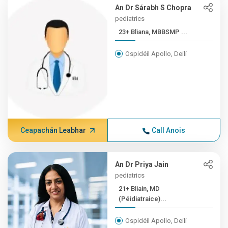
An Dr Sárabh S Chopra
pediatrics
23+ Bliana, MBBSMP ...
Ospidéil Apollo, Deilí
Ceapachán Leabhar
Call Anois
An Dr Priya Jain
pediatrics
21+ Bliain, MD
(Péidiatraice)...
Ospidéil Apollo, Deilí