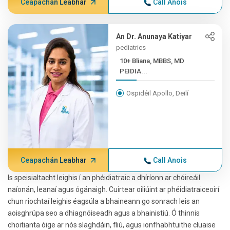
Ceapachán Leabhar
Call Anois
An Dr. Anunaya Katiyar
pediatrics
10+ Bliana, MBBS, MD
PEIDIA...
Ospidéil Apollo, Deilí
Ceapachán Leabhar
Call Anois
Is speisialtacht leighis í an phéidiatraic a dhíríonn ar chóireáil
naíonán, leanaí agus ógánaigh. Cuirtear oiliúint ar phéidiatraiceoirí
chun riochtaí leighis éagsúla a bhaineann go sonrach leis an
aoisghrúpa seo a dhiagnóiseadh agus a bhainistiú. Ó thinnis
choitianta óige ar nós slaghdáin, fliú, agus ionfhabhtuithe cluaise