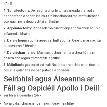
nDeilí:
1. Tonsilectomy:
Deireadh a chur le tonsils méadaithe, rud a
d'fhéadfadh a bheith ina chúis le hionfhabhtuithe athfhillteacha
scornach nó le deacrachtaí análaithe.
2. Appendectomy:
Rinneadh máinliacht éigeandála chun aguisín
inflamed a bhaint.
3. Deisiú liopaí scoilte agus carball scoilte:
Ceartú máinliachta
ar anchuma ó bhroinn.
4. Deisiúchán hernia:
Máinliacht chun hernia a cheartú ina n-
eascraíonn orgán trí mhatáin lagaithe.
5. Máinliacht gastrointestinal:
Nósanna imeachta chun riochtaí
cosúil le galar aife nó bac putóige a chóireáil.
Seirbhísí agus Áiseanna ar
Fáil ag Ospidéil Apollo i Deilí:
seirbhísí éigeandála 24/7
Aonaid dianchúraim nua-naíoch dea-fheistithe