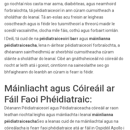
go riochtaí níos casta mar asma, diaibéiteas, agus neamhoird
forbraíochta, tá péidiatraiceoirí in ann cúram cuimsitheach a
sholáthar do leanaí. Tá an-eolas acu freisin ar leigheas
coisctheach agus is féidir leo tuismitheoirí a threorú maidir le
sceidil vacsaínithe, clocha míle fáis, cothú agus forbairt iomlán.
I Deilí, tá cuid de na
péidiatraiceoirí barr
agus
máinlianna
péidiatraiceacha
, lena n-áirítear péidiatraiceoirí forbraíochta, a
dhéanann sainfheidhmiú ar sheirbhísí cuimsitheacha cúram
sláinte a sholáthar do leanaí. Cibé an gnáthsheiceáil nó cóireáil do
riocht ar leith atá i gceist, cinntíonn na saineolaithe seo go
bhfaigheann do leanbh an cúram is fearr is féidir.
Máinliacht agus Cóireáil ar
Fáil Faoi Phéidiatraic:
Déanann Péidiatraiceoirí agus Péidiatraiceacha cóireáil ar raon
leathan riochtaí leighis agus máinliachta i leanaí
máinlianna
péidiatraiceacha
Seo a leanas cuid de na máinliachtaí agus na
cóireálacha is fearr faoi phéidiatraice atá ar fáil in Ospidéil Apollo i