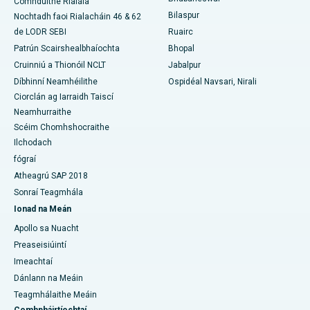
Comhduithe Rialála
An tOspidéal Ailse is Fearr do Mhná i nDeisceart Delhi
Bilaspur
Nochtadh faoi Rialacháin 46 & 62
de LODR SEBI
Ruairc
Patrún Scairshealbhaíochta
Bhopal
Cruinniú a Thionóil NCLT
Jabalpur
Díbhinní Neamhéilithe
Ospidéal Navsari, Nirali
Ciorclán ag Iarraidh Taiscí
Neamhurraithe
Scéim Chomhshocraithe
Ilchodach
fógraí
Atheagrú SAP 2018
Sonraí Teagmhála
Ionad na Meán
Apollo sa Nuacht
Preaseisiúintí
Imeachtaí
Dánlann na Meáin
Teagmhálaithe Meáin