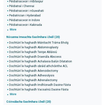
Péidiatraiceoir i mBilaspur
Péidiatraí i Chennai
Péidiatraiceoir i nGuwahati
Pediatrician i Hyderabad
Péidiatraiceoir in Indore
Péidiatraiceoir i Kakinada
More
Nósanna Imeachta Gaolmhara i
Deilí
(20)
Dochtúirí le haghaidh Máinliacht Tráma Bholg
Dochtúirí le haghaidh Abdominoplasty
Dochtúirí le haghaidh Teiripe Abláisiú
Dochtúirí le haghaidh Draenála Abscess
Dochtúirí le haghaidh Achalasia Balún Dilatation
Dochtúirí le haghaidh obráid athchóirithe ACL
Dochtúirí le haghaidh Adenoidectomy
Dochtúirí le haghaidh Adhesiolysis
Dochtúirí le haghaidh Adrenalectomy
Dochtúirí le haghaidh Imdhíonadh Daoine Fásta
Dochtúirí le haghaidh Vacsaíniú Daoine Fásta
More
Cóireálacha Gaolmhara i
Deilí
(20)