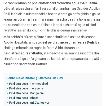
Le raon leathan de phéidiatraiceoirí forbartha agus
máinlianna
péidiatraiceacha
ar fáil faoi aon díon amháin ag Ospidéil Apollo i
Deilí, is féidir le tuismitheoirí a bheith cinnte go bhfaighidh a gcuid
leanaí an cúram is fearr. Tá a ngairmeacha beatha tiomnaithe ag
na saineolaithe seo chun folláine leanaí a chinntiú agus tá siad
feistithe leis an dul chun cinn leighis is déanaí ina réimse.
Más seirbhísí cúram sláinte eisceachtúla atá uait do do leanbh,
Apollo Hospitals, an
ospidéal péidiatraiceach is fearr i Deilí
, Ba
chóir go mbeadh do rogha is fearr. A bhfoireann de
péidiatraiceoirí ardtaithí
, in éineacht le háiseanna úrscothacha,
cinntíonn sé go bhfaigheann do leanbh cúram pearsantaithe atá in
oiriúint dá riachtanais uathúla.
Seirbhísí Gaolmhara i gCathracha Eile (22)
Péidiatraiceoir in Ahmedabad
Péidiatraiceoir in Aragona
Péidiatraiceoir i Bangalore
Péidiatraiceoir i Bhopal
Péidiatraiceoir i mBúbaneswar