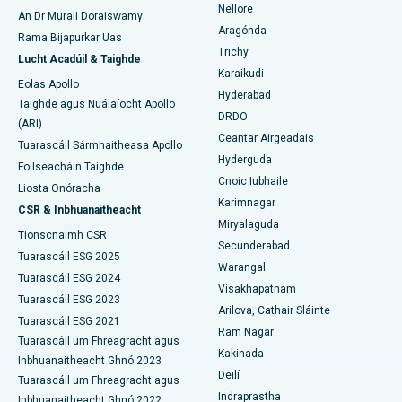
Nellore
An Dr Murali Doraiswamy
Máinliacht Ailse Cíche
An tOspidéal is Fearr in Ellisbridge, Ahmedabad
Aragónda
Rama Bijapurkar Uas
Aimsigh Máinlia Ginearálta
Trichy
Lucht Acadúil & Taighde
Brachteiripe
An tOspidéal is Fearr i Nua-Deilí
Karaikudi
Eolas Apollo
Hyderabad
colonoscopy
An tOspidéal is Fearr i DRDO, Hyderabad
Taighde agus Nuálaíocht Apollo
DRDO
(ARI)
Polypectomy
An tOspidéal is Fearr i GS Road, Guwahati
Ceantar Airgeadais
Tuarascáil Sármhaitheasa Apollo
Hyderguda
Foilseacháin Taighde
Spreagadh Deep Brain
An tOspidéal is Fearr i Hyderguda, Hyderabad
Cnoic Iubhaile
Liosta Onóracha
Karimnagar
Scagdhealú peritoneal
An tOspidéal is Fearr i Vijay Nagar, Indore
CSR & Inbhuanaitheacht
Miryalaguda
Tionscnaimh CSR
Bithóipse Duán
An tOspidéal is Fearr i Suryaraopeta Main Road, Kakinada
Secunderabad
Tuarascáil ESG 2025
Warangal
Parathyroidectomy
An tOspidéal is Fearr i gCanáil Chiorclach Bhóthar, Kolkata
Tuarascáil ESG 2024
Visakhapatnam
Tuarascáil ESG 2023
Arilova, Cathair Sláinte
Máinliacht Cytoreductive
An tOspidéal is Fearr i CBD Belapur, Navi Mumbai
Tuarascáil ESG 2021
Ram Nagar
Tuarascáil um Fhreagracht agus
Athsholáthar Glún Iomlán Ceirmeach
An tOspidéal is Fearr i Panchavati, Nashik
Kakinada
Inbhuanaitheacht Ghnó 2023
Deilí
Tuarascáil um Fhreagracht agus
ERCP
An tOspidéal is Fearr i Secunderabad, Hyderabad
Indraprastha
Inbhuanaitheacht Ghnó 2022