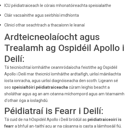
ICU péidiatraiceach le córais mhonatóireachta speisialaithe
Cláir vacsaínithe agus seirbhísí imdhíonta
Clinicí othar seachtrach a thacaíonn le leanaí
Ardteicneolaíocht agus
Trealamh ag Ospidéil Apollo i
Deilí:
Tá teicníochtaí íomháithe ceannródaíocha feistithe ag Ospidéil
Apollo i Deilí mar theicnící íomháithe ardtaifigh, uirlisí máinliachta
íosta ionracha, agus uirlisí diagnóiseacha den scoth. Ligeann sé
seo
speisialtóirí péidiatraiceacha
cúram leighis beacht a
sholáthar agus ag an am céanna míchompord agus am téarnaimh
d'othair óga a íoslaghdú.
Péidiatraí is Fearr i Deilí:
Tá cuid de na hOspidéil Apollo i Deilí bródúil as
péidiatraiceoirí is
fearr
a bhfuil an-taithí acu ar na cásanna is casta a láimhseáil fiú.