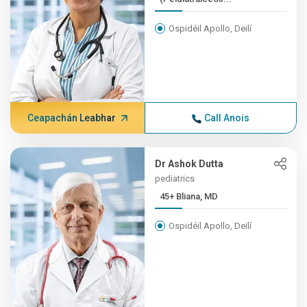
Ospidéil Apollo, Deilí
Ceapachán Leabhar
Call Anois
Dr Ashok Dutta
pediatrics
45+ Bliana, MD
Ospidéil Apollo, Deilí