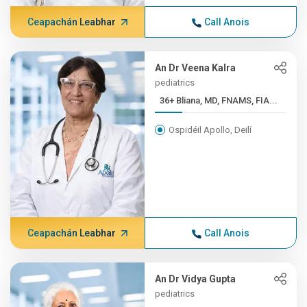
Ceapachán Leabhar
Call Anois
An Dr Veena Kalra
pediatrics
36+ Bliana, MD, FNAMS, FIA...
Ospidéil Apollo, Deilí
Ceapachán Leabhar
Call Anois
An Dr Vidya Gupta
pediatrics