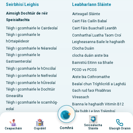
Seirbhísí Leighis
Leabharlann Sláinte
Aimsigh Dochtúir de réir
Airteagail Sláinte
Speisialtachta
Cairt Fás Cailín Babaí
Téigh i gcomhairle le Cairdeolaí
Cairt Fáis Buachaill Leanbh
Téigh i gcomhairle le
Comharthaí Luatha Taom Croí
hOrtaipéideoir
Leigheasanna Baile le haghaidh
Téigh i gcomhairle le Néareolaí
Clocha Duáin
Téigh i gcomhairle le
clocha duáin aiste bia
Gastraenterolaí
Bainistiú Eitinn sa Bhaile
Téigh i gcomhairle le hOncólaí
PCOD vs PCOS
Téigh i gcomhairle le Neifreolaí
Aiste bia Cothromaithe
Téigh i gcomhairle le hÚireolaí
Bealaí chun Tríghlicrídí a Laghdú
Téigh i gcomhairle le Dochtúir
Gach rud faoi Fhiabhras
Ginearálta
Víreasach
Téigh i gcomhairle le scamhóg-
Bianna le haghaidh Vitimín B12
eolaí
Fola Dubh Le linn Tréimhsí
Téigh i gcomhairle le
Íomha
Bianna chun troid i gcoinne
Íomha
Íomha
Íomha
Péidiatraiceoir
carnán
Seiceálacha
Comhrá
Ceapacháin
Ospidéil
Sláinte
Glaoigh Orainn
Téigh i gcomhairle le Gínéiceolaí
Leigheasanna Baile le haghaidh