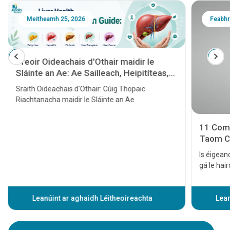
Meitheamh 25, 2026
Feabhr
Treoir Oideachais d'Othair maidir le
Sláinte an Ae: Ae Sailleach, Heipitíteas,
Cioróis, Trasphlandú Ae agus Ailse Ae
Sraith Oideachais d'Othair: Cúig Thopaic
Riachtanacha maidir le Sláinte an Ae
11 Comh
Taom Cro
Is éigeand
gá le haird
fadhbanna
bheith ma
tráthúil 
Leanúint ar aghaidh Léitheoireachta
Lean
cairdiach
airíonna t