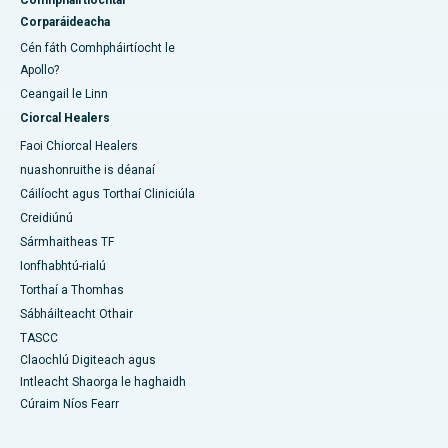
Comhpháirtíochtaí
Corparáideacha
Cén fáth Comhpháirtíocht le
Apollo?
Ceangail le Linn
Ciorcal Healers
Faoi Chiorcal Healers
nuashonruithe is déanaí
Cáilíocht agus Torthaí Cliniciúla
Creidiúnú
Sármhaitheas TF
Ionfhabhtú-rialú
Torthaí a Thomhas
Sábháilteacht Othair
TASCC
Claochlú Digiteach agus
Intleacht Shaorga le haghaidh
Cúraim Níos Fearr