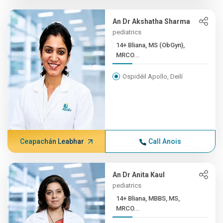
An Dr Akshatha Sharma
pediatrics
14+ Bliana, MS (ObGyn),
MRCO...
Ospidéil Apollo, Deilí
Ceapachán Leabhar
Call Anois
An Dr Anita Kaul
pediatrics
14+ Bliana, MBBS, MS,
MRCO...