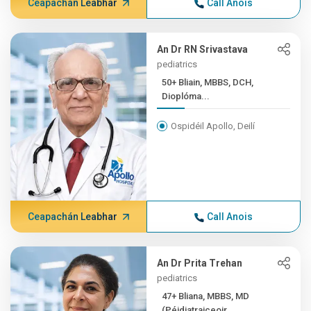
Ceapachán Leabhar
Call Anois
An Dr RN Srivastava
pediatrics
50+ Bliain, MBBS, DCH,
Dioplóma...
Ospidéil Apollo, Deilí
Ceapachán Leabhar
Call Anois
An Dr Prita Trehan
pediatrics
47+ Bliana, MBBS, MD
(Péidiatraiceoir...