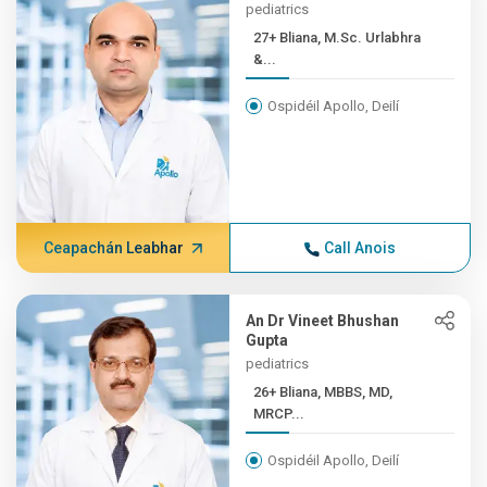
pediatrics
27+ Bliana, M.Sc. Urlabhra
&...
Ospidéil Apollo, Deilí
Ceapachán Leabhar
Call Anois
An Dr Vineet Bhushan
Gupta
pediatrics
26+ Bliana, MBBS, MD,
MRCP...
Ospidéil Apollo, Deilí