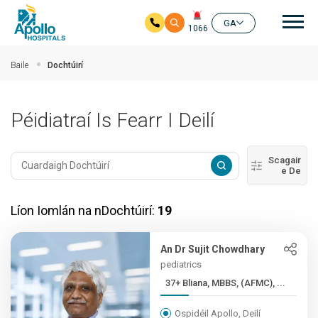
prí
GA
1066
Skip to main content
Baile
Dochtúirí
Péidiatraí Is Fearr I Deilí
Scagair
e De
Líon Iomlán na nDochtúirí:
19
An Dr Sujit Chowdhary
pediatrics
37+ Bliana, MBBS, (AFMC), ...
Ospidéil Apollo, Deilí