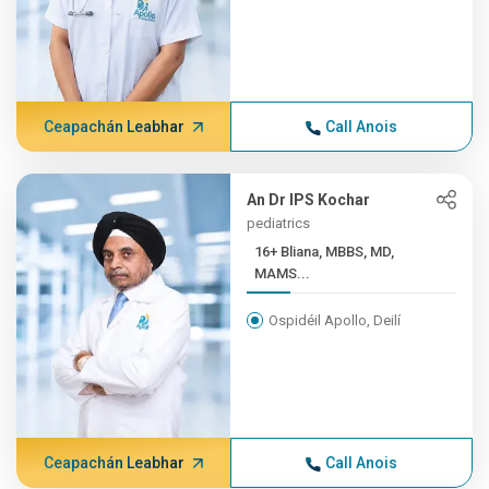
Ceapachán Leabhar
Call Anois
An Dr IPS Kochar
pediatrics
16+ Bliana, MBBS, MD,
MAMS...
Ospidéil Apollo, Deilí
Ceapachán Leabhar
Call Anois