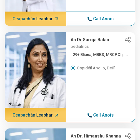
Ceapachán Leabhar
Call Anois
An Dr Saroja Balan
pediatrics
29+ Bliana, MBBS, MRCPCh, ...
Ospidéil Apollo, Deilí
Ceapachán Leabhar
Call Anois
An Dr. Himanshu Khanna