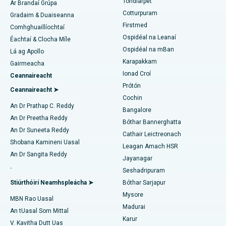
Tondiarpet
Ár Brandaí Grúpa
Cotturpuram
Gradaim & Duaiseanna
Liposuction
An tOspidéal is Fearr i Kotturpuram, Chennai
Firstmed
Aimsigh Deirmeolaí
Comhghuaillíochtaí
Ospidéal na Leanaí
Angiogram Corónach
Ospidéal is Fearr i Bóthar Kovai, Karur
Éachtaí & Clocha Míle
Ospidéal na mBan
Lá ag Apollo
Athsholáthar Comhla Aortach Transcatheter
An tOspidéal is Fearr i Karapakkam, Chennai
Karapakkam
Aimsigh Úireolaí
Gairmeacha
Ionad Croí
Ceannaireacht
Deisiú Comhla MitraClip
An tOspidéal is Fearr in Arilova, Vizag
Prótón
Ceannaireacht ➤
Cochin
Máinliacht Chairdiach Íosta Ionrach
An tOspidéal is Fearr i Kanpur Road, Lucknow
Aimsigh Diaibéiteolaí
An Dr Prathap C. Reddy
Bangalore
An Dr Preetha Reddy
Ablation Catheter
An tOspidéal is Fearr in Earnáil-26, Noida
Bóthar Bannerghatta
An Dr Suneeta Reddy
Cathair Leictreonach
Aimsigh Gínéiceolaí
Máinliacht Atógála ACL
An tOspidéal is Fearr i Gandhinagar, Ahmedabad
Shobana Kamineni Uasal
Leagan Amach HSR
An Dr Sangita Reddy
Jayanagar
Athsholáthar Ghualainn Droim ar Ais
An tOspidéal is Fearr in Aragonda, Andhra Pradesh
.
Seshadripuram
Aimsigh Lia Ginearálta
Ablation Endometrial
An tOspidéal is Fearr i mBóthar Bannerghatta, Bangalore
Stiúrthóirí Neamhspleácha ➤
Bóthar Sarjapur
Mysore
MBN Rao Uasal
Embolization Artaire útarach
An tOspidéal is Fearr in Aonad-15, Bhubaneswar
Madurai
An tUasal Som Mittal
Aimsigh Síceolaí
Karur
Cystectomy ovarian
An tOspidéal is Fearr i Seepat Road, Bilaspur
V. Kavitha Dutt Uas