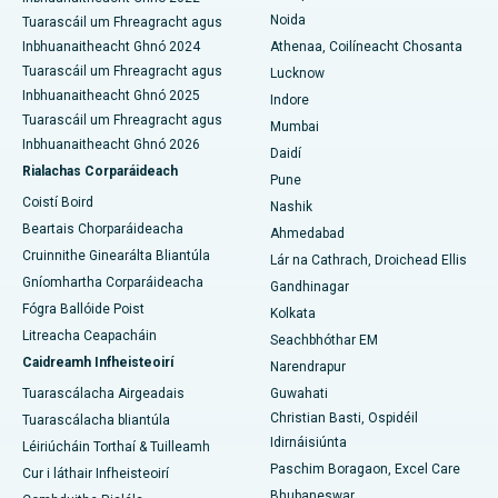
Noida
Ospidéal is Fearr i Seshadripuram, Bangalore
Tuarascáil um Fhreagracht agus
Inbhuanaitheacht Ghnó 2024
Athenaa, Coilíneacht Chosanta
An tOspidéal is Fearr i Waltair Main Road, Visakhapatnam
Tuarascáil um Fhreagracht agus
Lucknow
Inbhuanaitheacht Ghnó 2025
Indore
An tOspidéal is Fearr i mBóthar Subhash Nagar, Karimnagar
Tuarascáil um Fhreagracht agus
Mumbai
Inbhuanaitheacht Ghnó 2026
Daidí
Ospidéal is Fearr i Managari, Karaikudi
Rialachas Corparáideach
Pune
An tOspidéal is Fearr in Arepally, Warangal
Coistí Boird
Nashik
Beartais Chorparáideacha
Ahmedabad
An tOspidéal is Fearr i gCoilíneacht Arera, Bhopal
Cruinnithe Ginearálta Bliantúla
Lár na Cathrach, Droichead Ellis
Gníomhartha Corparáideacha
Gandhinagar
Ospidéal is Fearr i Jayanagar, Bangalore
Fógra Ballóide Poist
Kolkata
An tOspidéal is Fearr i KK Nagar, Madurai
Litreacha Ceapacháin
Seachbhóthar EM
Caidreamh Infheisteoirí
Narendrapur
Ospidéal is Fearr i Ramji Nagar, Nellore
Tuarascálacha Airgeadais
Guwahati
Christian Basti, Ospidéil
Tuarascálacha bliantúla
An tOspidéal is Fearr san Earnáil-19, Rourkela
Idirnáisiúnta
Léiriúcháin Torthaí & Tuilleamh
An tOspidéal is Fearr i Swargate, Pune
Paschim Boragaon, Excel Care
Cur i láthair Infheisteoirí
Bhubaneswar