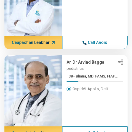
Ceapachán Leabhar
Call Anois
An Dr Arvind Bagga
pediatrics
38+ Bliana, MD, FAMS, FIAP...
Ospidéil Apollo, Deilí