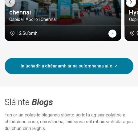
chennai
Hy
Ospidéil Apollo i Chennai
Ospi
12 Suíomh
Iniúchadh a dhéanamh ar na suíomhanna uile
Sláinte
Blogs
Fan ar an eolas le blaganna sláinte scríofa ag saineolaithe a
chlúdaíonn cosc, cóireálacha, leideanna stíl mhaireachtála agus
dul chun cinn leighis.