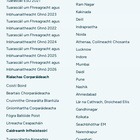
Tuarascáil ESG 2021
Ram Nagar
Tuarascáil um Fhreagracht agus
An tOspidéal is Fearr i Panchavati, Nashik
Athsholáthar Glún Iomlán Ceirmeach
Kakinada
Inbhuanaitheacht Ghnó 2023
Deilí
An tOspidéal is Fearr i Secunderabad, Hyderabad
ERCP
Tuarascáil um Fhreagracht agus
Indraprastha
Inbhuanaitheacht Ghnó 2022
Ospidéal is Fearr i Seshadripuram, Bangalore
Noida
Tuarascáil um Fhreagracht agus
Inbhuanaitheacht Ghnó 2024
Athenaa, Coilíneacht Chosanta
An tOspidéal is Fearr i Waltair Main Road, Visakhapatnam
Tuarascáil um Fhreagracht agus
Lucknow
Inbhuanaitheacht Ghnó 2025
Indore
An tOspidéal is Fearr i mBóthar Subhash Nagar, Karimnagar
Tuarascáil um Fhreagracht agus
Mumbai
Inbhuanaitheacht Ghnó 2026
Ospidéal is Fearr i Managari, Karaikudi
Daidí
Rialachas Corparáideach
Pune
An tOspidéal is Fearr in Arepally, Warangal
Coistí Boird
Nashik
Beartais Chorparáideacha
Ahmedabad
An tOspidéal is Fearr i gCoilíneacht Arera, Bhopal
Cruinnithe Ginearálta Bliantúla
Lár na Cathrach, Droichead Ellis
Gníomhartha Corparáideacha
Ospidéal is Fearr i Jayanagar, Bangalore
Gandhinagar
Fógra Ballóide Poist
Kolkata
An tOspidéal is Fearr i KK Nagar, Madurai
Litreacha Ceapacháin
Seachbhóthar EM
Caidreamh Infheisteoirí
Narendrapur
Ospidéal is Fearr i Ramji Nagar, Nellore
Tuarascálacha Airgeadais
Guwahati