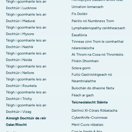
Téigh i gcomhairle leis an
Urination Iomarcach
Dochtúir i Lucknow
Fís Doiléir
Téigh i gcomhairle leis an
Dochtúir i Madurai
Pairilis nó Numbness Trom
Téigh i gcomhairle leis an
Lymphadenopathy ceirbheacsach
Dochtúir i Mysore
Éasafóiria
Téigh i gcomhairle leis an
Tinneas cinn Trom le comharthaí
Dochtúir i Nashik
néareolaíocha
Téigh i gcomhairle leis an
At Throm na Cosa nó Thrombóis
Dochtúir i Noida
Fhiéin Dhomhain
Téigh i gcomhairle leis an
Sclera gorm
Dochtúir i Nellore
Fuiliú Gastristéigeach nó
Téigh i gcomhairle leis an
Neamhrialaithe
Dochtúir i Rourkela
Buíochán do dhaoine fásta
Téigh i gcomhairle leis an
Féach ar gach
Dochtúir i Trichy
Teicneolaíocht Sláinte
Téigh i gcomhairle leis an
DaVinci XI-Córais Róbatacha
Dochtúir i Vizag
CyberKnife-Cruinneas
Aimsigh Dochtúir de réir
Galar/Riocht
Meril Cuvis róbataic
Cori le Smith & Nia