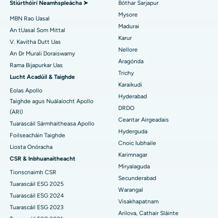
Stiúrthóirí Neamhspleácha ➤
Bóthar Sarjapur
Mysore
An tOspidéal is Fearr in Aonad-15, Bhubaneswar
Embolization Artaire útarach
MBN Rao Uasal
Madurai
Aimsigh Síceolaí
An tUasal Som Mittal
An tOspidéal is Fearr i Seepat Road, Bilaspur
Cystectomy ovarian
Karur
V. Kavitha Dutt Uas
Nellore
An Dr Murali Doraiswamy
An tOspidéal is Fearr in Ellisbridge, Ahmedabad
Máinliacht Ailse Cíche
Aragónda
Rama Bijapurkar Uas
Aimsigh Máinlia Ginearálta
Trichy
An tOspidéal is Fearr i Nua-Deilí
Brachteiripe
Lucht Acadúil & Taighde
Karaikudi
Eolas Apollo
An tOspidéal is Fearr i DRDO, Hyderabad
colonoscopy
Hyderabad
Taighde agus Nuálaíocht Apollo
DRDO
(ARI)
An tOspidéal is Fearr i GS Road, Guwahati
Polypectomy
Ceantar Airgeadais
Tuarascáil Sármhaitheasa Apollo
Hyderguda
An tOspidéal is Fearr i Hyderguda, Hyderabad
Spreagadh Deep Brain
Foilseacháin Taighde
Cnoic Iubhaile
Liosta Onóracha
An tOspidéal is Fearr i Vijay Nagar, Indore
Scagdhealú peritoneal
Karimnagar
CSR & Inbhuanaitheacht
Miryalaguda
Tionscnaimh CSR
An tOspidéal is Fearr i Suryaraopeta Main Road, Kakinada
Bithóipse Duán
Secunderabad
Tuarascáil ESG 2025
Warangal
An tOspidéal is Fearr i gCanáil Chiorclach Bhóthar, Kolkata
Parathyroidectomy
Tuarascáil ESG 2024
Visakhapatnam
Tuarascáil ESG 2023
An tOspidéal is Fearr i CBD Belapur, Navi Mumbai
Máinliacht Cytoreductive
Arilova, Cathair Sláinte