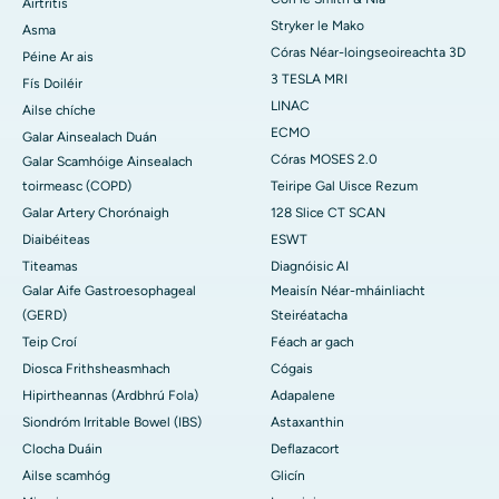
Airtrítis
Stryker le Mako
Asma
Córas Néar-loingseoireachta 3D
Péine Ar ais
3 TESLA MRI
Fís Doiléir
LINAC
Ailse chíche
ECMO
Galar Ainsealach Duán
Córas MOSES 2.0
Galar Scamhóige Ainsealach
toirmeasc (COPD)
Teiripe Gal Uisce Rezum
Galar Artery Chorónaigh
128 Slice CT SCAN
Diaibéiteas
ESWT
Titeamas
Diagnóisic AI
Galar Aife Gastroesophageal
Meaisín Néar-mháinliacht
(GERD)
Steiréatacha
Teip Croí
Féach ar gach
Diosca Frithsheasmhach
Cógais
Hipirtheannas (Ardbhrú Fola)
Adapalene
Siondróm Irritable Bowel (IBS)
Astaxanthin
Clocha Duáin
Deflazacort
Ailse scamhóg
Glicín