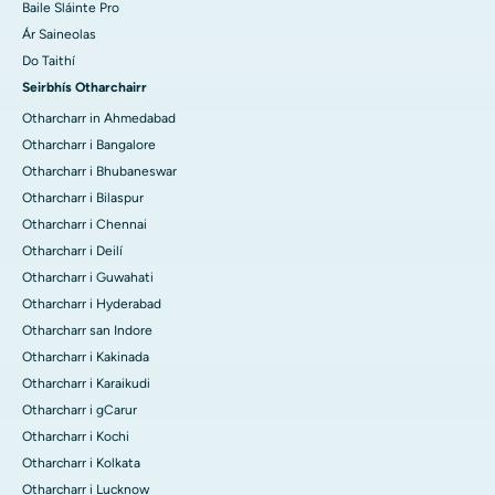
Baile Sláinte Pro
Ár Saineolas
Do Taithí
Seirbhís Otharchairr
Otharcharr in Ahmedabad
Otharcharr i Bangalore
Otharcharr i Bhubaneswar
Otharcharr i Bilaspur
Otharcharr i Chennai
Otharcharr i Deilí
Otharcharr i Guwahati
Otharcharr i Hyderabad
Otharcharr san Indore
Otharcharr i Kakinada
Otharcharr i Karaikudi
Otharcharr i gCarur
Otharcharr i Kochi
Otharcharr i Kolkata
Otharcharr i Lucknow