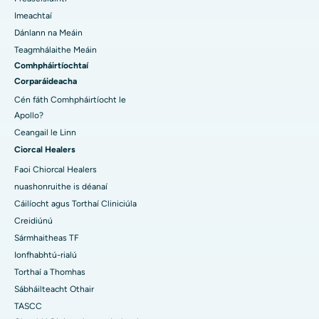
Imeachtaí
Dánlann na Meáin
Teagmhálaithe Meáin
Comhpháirtíochtaí
Corparáideacha
Cén fáth Comhpháirtíocht le
Apollo?
Ceangail le Linn
Ciorcal Healers
Faoi Chiorcal Healers
nuashonruithe is déanaí
Cáilíocht agus Torthaí Cliniciúla
Creidiúnú
Sármhaitheas TF
Ionfhabhtú-rialú
Torthaí a Thomhas
Sábháilteacht Othair
TASCC