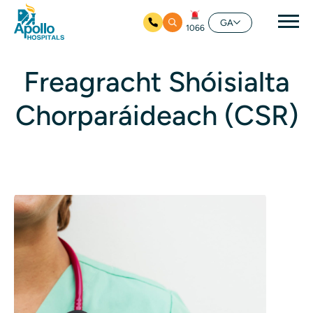
prí
GA
1066
Skip to main content
Freagracht Shóisialta
Chorparáideach (CSR)
Íomha