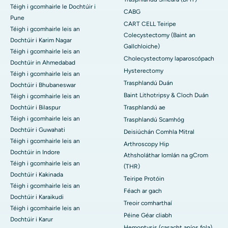
Téigh i gcomhairle le Dochtúir i
CABG
Pune
CART CELL Teiripe
Téigh i gcomhairle leis an
Colecystectomy (Baint an
Dochtúir i Karim Nagar
Gallchloiche)
Téigh i gcomhairle leis an
Cholecystectomy laparoscópach
Dochtúir in Ahmedabad
Hysterectomy
Téigh i gcomhairle leis an
Trasphlandú Duán
Dochtúir i Bhubaneswar
Baint Lithotripsy & Cloch Duán
Téigh i gcomhairle leis an
Dochtúir i Bilaspur
Trasphlandú ae
Téigh i gcomhairle leis an
Trasphlandú Scamhóg
Dochtúir i Guwahati
Deisiúchán Comhla Mitral
Téigh i gcomhairle leis an
Arthroscopy Hip
Dochtúir in Indore
Athsholáthar Iomlán na gCrom
Téigh i gcomhairle leis an
(THR)
Dochtúir i Kakinada
Teiripe Protóin
Téigh i gcomhairle leis an
Féach ar gach
Dochtúir i Karaikudi
Treoir comharthaí
Téigh i gcomhairle leis an
Péine Géar cliabh
Dochtúir i Karur
Hemoptysis (casacht aníos fola)