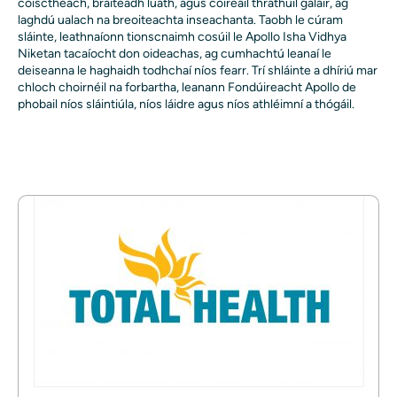
coisctheach, braiteadh luath, agus cóireáil thráthúil galair, ag
laghdú ualach na breoiteachta inseachanta. Taobh le cúram
sláinte, leathnaíonn tionscnaimh cosúil le Apollo Isha Vidhya
Niketan tacaíocht don oideachas, ag cumhachtú leanaí le
deiseanna le haghaidh todhchaí níos fearr. Trí shláinte a dhíriú mar
chloch choirnéil na forbartha, leanann Fondúireacht Apollo de
phobail níos sláintiúla, níos láidre agus níos athléimní a thógáil.