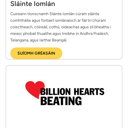
Sláinte Iomlán
Cuireann tionscnamh Sláinte Iomlán cúram sláinte 
comhtháite agus forbairt iomlánaíoch ar fáil trí chúram 
coisctheach, cóireáil, cothú, oideachas agus slí bheatha i 
measc phobail thuaithe agus treibhe in Andhra Pradesh, 
Telangana, agus Iarthar Beangál.
SUÍOMH GRÉASÁIN