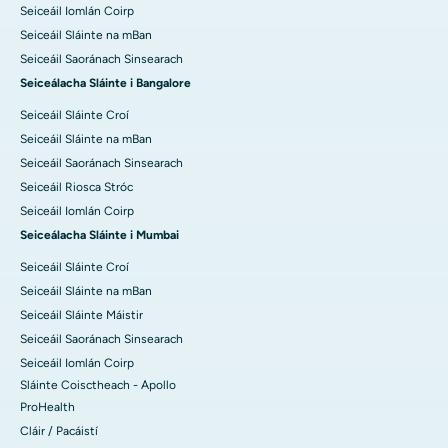
Seiceáil Iomlán Coirp
Seiceáil Sláinte na mBan
Seiceáil Saoránach Sinsearach
Seiceálacha Sláinte i Bangalore
Seiceáil Sláinte Croí
Seiceáil Sláinte na mBan
Seiceáil Saoránach Sinsearach
Seiceáil Riosca Stróc
Seiceáil Iomlán Coirp
Seiceálacha Sláinte i Mumbai
Seiceáil Sláinte Croí
Seiceáil Sláinte na mBan
Seiceáil Sláinte Máistir
Seiceáil Saoránach Sinsearach
Seiceáil Iomlán Coirp
Sláinte Coisctheach - Apollo
ProHealth
Cláir / Pacáistí