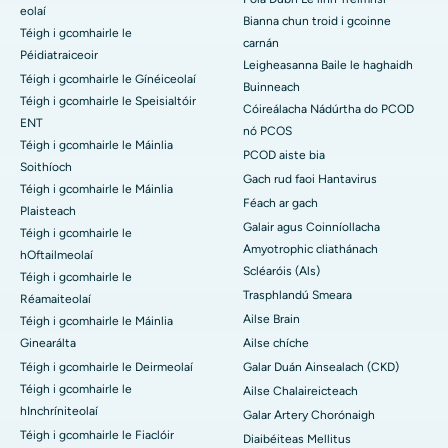
eolaí
Bianna chun troid i gcoinne
Téigh i gcomhairle le
carnán
Péidiatraiceoir
Leigheasanna Baile le haghaidh
Téigh i gcomhairle le Gínéiceolaí
Buinneach
Téigh i gcomhairle le Speisialtóir
Cóireálacha Nádúrtha do PCOD
ENT
nó PCOS
Téigh i gcomhairle le Máinlia
PCOD aiste bia
Soithíoch
Gach rud faoi Hantavirus
Téigh i gcomhairle le Máinlia
Féach ar gach
Plaisteach
Galair agus Coinníollacha
Téigh i gcomhairle le
Amyotrophic cliathánach
hOftailmeolaí
Scléaróis (Als)
Téigh i gcomhairle le
Trasphlandú Smeara
Réamaiteolaí
Ailse Brain
Téigh i gcomhairle le Máinlia
Ginearálta
Ailse chíche
Téigh i gcomhairle le Deirmeolaí
Galar Duán Ainsealach (CKD)
Téigh i gcomhairle le
Ailse Chalaireicteach
hInchríniteolaí
Galar Artery Chorónaigh
Téigh i gcomhairle le Fiaclóir
Diaibéiteas Mellitus