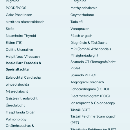
Migraine
L-arginine
PCOD/PCOS
Methylcobalamin
Galar Pharkinson
Oxymetholone
airtríteas réamatóideach
Tadalafil
Stróc
Vonoprazan
Neamhoird Thyroid
Féach ar gach
Eitinn (TB)
Diagnóisic & Tástálacha
MRI (Íomháú Athshondais
Colitis Ulcerative
Mhaighnéadaigh)
Heipitíteas Víreasach
Scanadh CT (Tomagrafaíocht
Ionaid Barr Feabhais &
Ríofa)
Speisialtachtaí
Scanadh PET-CT
Eolaíochtaí Cairdiacha
Angiogram Corónach
oinceolaíochta
Echocardiogram (ECHO)
Néareolaíocht
Electrocardiogram (ECG)
Gaistreintreolaíocht
Ionscópacht & Colonoscopy
Úireolaíocht
Tástáil SGPT
Trasphlandú Orgán
Tástáil Feidhme Scamhógach
Pulmonology
(PFT)
Cnáimhseachas &
Tástálacha Feidhme Ae (LFT)