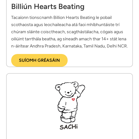
Billiún Hearts Beating
Tacaíonn tionscnamh Billion Hearts Beating le pobail 
scothaosta agus leochaileacha atá faoi mhíbhuntáiste trí 
chúram sláinte coisctheach, scagthástálacha, cógais agus 
oiliúint tarrthála beatha, ag síneadh amach thar 14+ stát lena 
n-áirítear Andhra Pradesh, Karnataka, Tamil Nadu, Delhi NCR.
SUÍOMH GRÉASÁIN