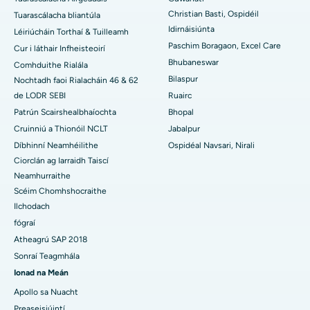
An tOspidéal is Fearr san Earnáil-19, Rourkela
Christian Basti, Ospidéil
Tuarascálacha bliantúla
Idirnáisiúnta
Léiriúcháin Torthaí & Tuilleamh
An tOspidéal is Fearr i Swargate, Pune
Paschim Boragaon, Excel Care
Cur i láthair Infheisteoirí
Bhubaneswar
Comhduithe Rialála
An tOspidéal Ailse is Fearr do Mhná i nDeisceart Delhi
Bilaspur
Nochtadh faoi Rialacháin 46 & 62
de LODR SEBI
Ruairc
Patrún Scairshealbhaíochta
Bhopal
Cruinniú a Thionóil NCLT
Jabalpur
Díbhinní Neamhéilithe
Ospidéal Navsari, Nirali
Ciorclán ag Iarraidh Taiscí
Neamhurraithe
Scéim Chomhshocraithe
Ilchodach
fógraí
Atheagrú SAP 2018
Sonraí Teagmhála
Ionad na Meán
Apollo sa Nuacht
Preaseisiúintí