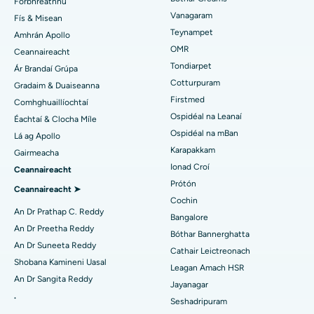
Forbhreathnú
An tIonad Croí is Fearr i Thousand Lights, Chennai
Gastrectomy muinchille
Vanagaram
Fís & Misean
An tOspidéal is Fearr i Jubilee Hills, Hyderabad
Máinliacht Lasik
Teynampet
Amhrán Apollo
Aimsigh Péidiatraiceach
OMR
Ceannaireacht
An tOspidéal is Fearr i Tondiarpet, Chennai
Rhinoplasty
Tondiarpet
Ár Brandaí Grúpa
Cotturpuram
Gradaim & Duaiseanna
An tOspidéal is Fearr i Kotturpuram, Chennai
Liposuction
Aimsigh Deirmeolaí
Firstmed
Comhghuaillíochtaí
Ospidéal is Fearr i Bóthar Kovai, Karur
Angiogram Corónach
Ospidéal na Leanaí
Éachtaí & Clocha Míle
Ospidéal na mBan
Lá ag Apollo
An tOspidéal is Fearr i Karapakkam, Chennai
Athsholáthar Comhla Aortach Transcatheter
Aimsigh Úireolaí
Karapakkam
Gairmeacha
Ionad Croí
Ceannaireacht
An tOspidéal is Fearr in Arilova, Vizag
Deisiú Comhla MitraClip
Prótón
Ceannaireacht ➤
An tOspidéal is Fearr i Kanpur Road, Lucknow
Máinliacht Chairdiach Íosta Ionrach
Cochin
Aimsigh Diaibéiteolaí
An Dr Prathap C. Reddy
Bangalore
An tOspidéal is Fearr in Earnáil-26, Noida
Ablation Catheter
An Dr Preetha Reddy
Bóthar Bannerghatta
An Dr Suneeta Reddy
Cathair Leictreonach
Aimsigh Gínéiceolaí
An tOspidéal is Fearr i Gandhinagar, Ahmedabad
Máinliacht Atógála ACL
Shobana Kamineni Uasal
Leagan Amach HSR
An Dr Sangita Reddy
An tOspidéal is Fearr in Aragonda, Andhra Pradesh
Athsholáthar Ghualainn Droim ar Ais
Jayanagar
.
Seshadripuram
Aimsigh Lia Ginearálta
An tOspidéal is Fearr i mBóthar Bannerghatta, Bangalore
Ablation Endometrial