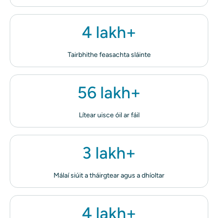
4 lakh+
Tairbhithe feasachta sláinte
56 lakh+
Lítear uisce óil ar fáil
3 lakh+
Málaí siúit a tháirgtear agus a dhíoltar
4 lakh+