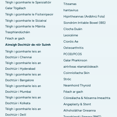
Téigh i gcomhairle le Speisialtóir
Titeamas
Galar Tógálach
hantavirus
Téigh i gcomhairle le Fisiteiripeoir
Hipirtheannas (Ardbhrú Fola)
Téigh i gcomhairle le Síciatraí
Siondróm Irritable Bowel (IBS)
Téigh i gcomhairle le Máinlia
Clocha Duáin
Trasphlandúcháin
Leoicéime
Féach ar gach
Cioróis Ae
Aimsigh Dochtúir de réir Suímh
Osteoarthritis
Téigh i gcomhairle leis an
PCOD/PCOS
Dochtúir i Chennai
Galar Pharkinson
Téigh i gcomhairle leis an
airtríteas réamatóideach
Dochtúir i Hyderabad
Coinníollacha Skin
Téigh i gcomhairle leis an
Stróc
Dochtúir i Bangalore
Neamhoird Thyroid
Téigh i gcomhairle leis an
Dochtúir i Mumbai
Féach ar gach
Téigh i gcomhairle leis an
Cóireálacha & Nósanna Imeachta
Dochtúir i Kolkata
Angaplasty & Stent
Téigh i gcomhairle leis an
Athsholáthar Gneanna
Dochtúir i Deilí
Trasphlandú Smeara (BMT)