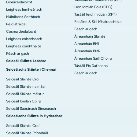
Gínéiceolaíocht
Líon Iomlán Fola (CBC)
Leigheas Inmheánach
Tástáil feidhm duán (KFT)
Máinliacht Soithíoch
Folláine & Stíl Mhaireachtála
Péidiatraice
Féach ar gach
Cosmaideolaíocht
Áireamháin Sláinte
Leigheas coisctheach
Áireamhán BMI
Leigheas comhtháite
Áireamhán BMR
Féach ar gach
Áireamhán Saill Choirp
Seiceáil Sláinte Leabhar
Tástáil Fís Dathanna
Seiceálacha Sláinte i Chennai
Féach ar gach
Seiceáil Sláinte Croí
Seiceáil Sláinte na mBan
Seiceáil Sláinte Máistir
Seiceáil Iomlán Coirp
Seiceáil Saoránach Sinsearach
Seiceálacha Sláinte in Hyderabad
Seiceáil Sláinte Croí
Seiceáil Sláinte Príomhúil