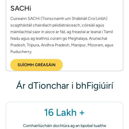
SACHi
Cuireann SACHi (Tionscnamh um Shábháil Croí Linbh) 
scagthástáil chairdiach péidiatraiceach, cóireáil agus 
máinliachtaí saor in aisce ar fáil, ag freastal ar leanaí i Tamil 
Nadu agus ag leathnú cúram go Meghalaya, Arunachal 
Pradesh, Tripura, Andhra Pradesh, Manipur, Mizoram, agus 
Puducherry.
SUÍOMH GRÉASÁIN
Ár dTionchar i bhFigiúirí
16 Lakh +
Comhairliúcháin dochtúra ag an bpobal tuaithe