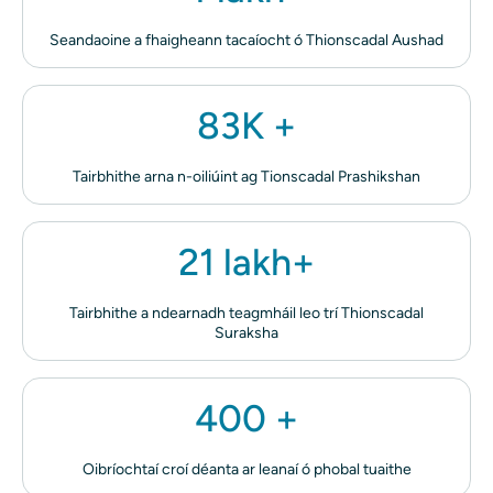
Seandaoine a fhaigheann tacaíocht ó Thionscadal Aushad
83K +
Tairbhithe arna n-oiliúint ag Tionscadal Prashikshan
21 lakh+
Tairbhithe a ndearnadh teagmháil leo trí Thionscadal
Suraksha
400 +
Oibríochtaí croí déanta ar leanaí ó phobal tuaithe