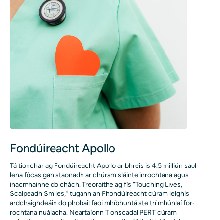
Fondúireacht Apollo
Tá tionchar ag Fondúireacht Apollo ar bhreis is 4.5 milliún saol
lena fócas gan staonadh ar chúram sláinte inrochtana agus
inacmhainne do chách. Treoraithe ag fís “Touching Lives,
Scaipeadh Smiles,” tugann an Fhondúireacht cúram leighis
ardchaighdeáin do phobail faoi mhíbhuntáiste trí mhúnlaí for-
rochtana nuálacha. Neartaíonn Tionscadal PERT cúram