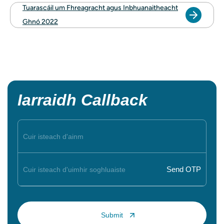
Tuarascáil um Fhreagracht agus Inbhuanaitheacht
Ghnó 2022
Iarraidh Callback