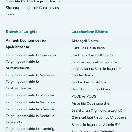
Claochlú Digiteach agus Intleacht
Shaorga le haghaidh Cúraim Níos
Fearr
Seirbhísí Leighis
Leabharlann Sláinte
Aimsigh Dochtúir de réir
Airteagail Sláinte
Speisialtachta
Cairt Fás Cailín Babaí
Téigh i gcomhairle le Cairdeolaí
Cairt Fáis Buachaill Leanbh
Téigh i gcomhairle le
Comharthaí Luatha Taom Croí
hOrtaipéideoir
Leigheasanna Baile le haghaidh
Téigh i gcomhairle le Néareolaí
Clocha Duáin
Téigh i gcomhairle le
clocha duáin aiste bia
Gastraenterolaí
Bainistiú Eitinn sa Bhaile
Téigh i gcomhairle le hOncólaí
PCOD vs PCOS
Téigh i gcomhairle le Neifreolaí
Aiste bia Cothromaithe
Téigh i gcomhairle le hÚireolaí
Bealaí chun Tríghlicrídí a Laghdú
Téigh i gcomhairle le Dochtúir
Gach rud faoi Fhiabhras Víreasach
Ginearálta
Bianna le haghaidh Vitimín B12
Téigh i gcomhairle le scamhóg-
Fola Dubh Le linn Tréimhsí