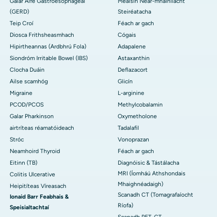
Galar Aife Gastroesophageal
Meaisín Néar-mháinliacht
(GERD)
Steiréatacha
Teip Croí
Féach ar gach
Diosca Frithsheasmhach
Cógais
Hipirtheannas (Ardbhrú Fola)
Adapalene
Siondróm Irritable Bowel (IBS)
Astaxanthin
Clocha Duáin
Deflazacort
Ailse scamhóg
Glicín
Migraine
L-arginine
PCOD/PCOS
Methylcobalamin
Galar Pharkinson
Oxymetholone
airtríteas réamatóideach
Tadalafil
Stróc
Vonoprazan
Neamhoird Thyroid
Féach ar gach
Eitinn (TB)
Diagnóisic & Tástálacha
MRI (Íomháú Athshondais
Colitis Ulcerative
Mhaighnéadaigh)
Heipitíteas Víreasach
Scanadh CT (Tomagrafaíocht
Ionaid Barr Feabhais &
Ríofa)
Speisialtachtaí
Scanadh PET-CT