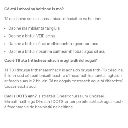
Cé atá i mbaol na heitinne is mó?
Tá na daoine seo a leanas i mbaol méadaithe na heitinne:
Daoine ina mblianta táirgiúla
Daoine a bhfuil VEID orthu
Daoine a bhfuil córas imdhíonachta i gcontúirt acu
Daoine a bhfuil nósanna caitheamh tobac agus óil acu
Cad é TB atá frithsheasmhach in aghaidh ildhrugaí?
Tá TB ildhrugaí frithsheasmhach in aghaidh drugaí frith-TB céadlíne.
Éilíonn siad cóireáil ionsaitheach, a d'fhéadfadh leanúint ar aghaidh
ar feadh suas le 2 bhliain. Tá na cógais costasach agus tá éifeachtaí
tocsaineacha acu.
Cad is DOTS ann?
Is straitéis Ghearrchúrsa um Chóireáil
Bhreathnaithe go Díreach í DOTS, ar teiripe éifeachtach agus cost-
éifeachtach é do bhainistiú na heitinne.