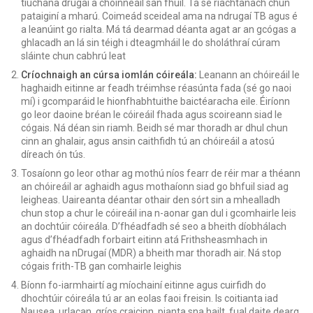
tiúchana drugaí a choinneáil san fhuil. Tá sé riachtanach chun
pataiginí a mharú. Coimeád sceideal ama na ndrugaí TB agus é
a leanúint go rialta. Má tá dearmad déanta agat ar an gcógas a
ghlacadh an lá sin téigh i dteagmháil le do sholáthraí cúram
sláinte chun cabhrú leat
Críochnaigh an cúrsa iomlán cóireála:
Leanann an chóireáil le
haghaidh eitinne ar feadh tréimhse réasúnta fada (sé go naoi
mí) i gcomparáid le hionfhabhtuithe baictéaracha eile. Éiríonn
go leor daoine bréan le cóireáil fhada agus scoireann siad le
cógais. Ná déan sin riamh. Beidh sé mar thoradh ar dhul chun
cinn an ghalair, agus ansin caithfidh tú an chóireáil a atosú
díreach ón tús.
Tosaíonn go leor othar ag mothú níos fearr de réir mar a théann
an chóireáil ar aghaidh agus mothaíonn siad go bhfuil siad ag
leigheas. Uaireanta déantar othair den sórt sin a mhealladh
chun stop a chur le cóireáil ina n-aonar gan dul i gcomhairle leis
an dochtúir cóireála. D’fhéadfadh sé seo a bheith díobhálach
agus d’fhéadfadh forbairt eitinn atá Frithsheasmhach in
aghaidh na nDrugaí (MDR) a bheith mar thoradh air. Ná stop
cógais frith-TB gan comhairle leighis
Bíonn fo-iarmhairtí ag míochainí eitinne agus cuirfidh do
dhochtúir cóireála tú ar an eolas faoi freisin. Is coitianta iad
Nausea
, urlacan, gríos craicinn, pianta sna hailt, fual daite dearg