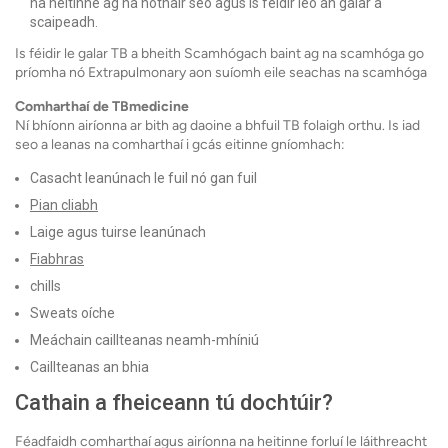
na heitinne ag na hothair seo agus is féidir leo an galar a
scaipeadh.
Is féidir le galar TB a bheith Scamhógach baint ag na scamhóga go
príomha nó Extrapulmonary aon suíomh eile seachas na scamhóga
Comharthaí de TBmedicine
Ní bhíonn airíonna ar bith ag daoine a bhfuil TB folaigh orthu. Is iad
seo a leanas na comharthaí i gcás eitinne gníomhach:
Casacht leanúnach le fuil nó gan fuil
Pian cliabh
Laige agus tuirse leanúnach
Fiabhras
chills
Sweats oíche
Meáchain caillteanas neamh-mhíniú
Caillteanas an bhia
Cathain a fheiceann tú dochtúir?
Féadfaidh comharthaí agus airíonna na heitinne forluí le láithreacht