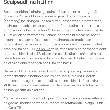
Scaipeadh na hEitinn
Scaiptear eitinn ó dhuine go duine tríd an aer, ní trí theagmháil
dromchla. Nuair a bhíonn daoine le galar TB scamhógach
(scamhóg) nó laryngeal (bosca gutha) casachtach, sraothartach,
scairt nó canadh, gintear cáithníní ionfhabhtacha aerbheirthe a
iompraíonn na baictéir eitinn M. (ar a dtugtar núicléis braoiníní) de
1-5 miocrón ar trastomhas. Fanann na cáithníní bídeacha seo ar
crochadh san aer ar feadh go leor uaireanta ag brath ar an
gcomhshaol. Tarlaíonn tarchur nuair a ionanálaíonn duine núicléis
braoiníní ina bhfuil M.
eitinn.
An
tá baint dhíreach ag ionfhabhtaíocht
duine ar a bhfuil galar TB leis an líon bacilli tiúbair a dhíbir sé nó sí
isteach san aer. Tá daoine a dhíbirt go leor bacilli tiúbair níos tógálaí
ná othair a dhíbirt beagán bacilli nó gan bacilli.
De réir an EDS, tá riosca saoil 5 – 10 faoin gcéad ag daoine atá
ionfhabhtaithe le heitinn a bheith tinn. Iad siúd a bhfuil córais
imdhíonachta lagaithe acu cosúil le daoine a bhfuil cónaí orthu
VEID
, míchothú nó diaibéiteas; nó daoine a úsáideann tobac, is mó
an baol go dtitfidh siad tinn.
Mar sin socraíonn toradh idirghníomhú na mbacililí ionanálaithe leis
an gcóras imdhíonachta an cúrsa breise Ionfhabhtú Folaigh Eitinn
nó Galar TB.