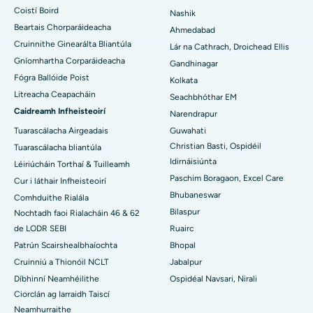
An tOspidéal is Fearr in Arepally, Warangal
Coistí Boird
Nashik
Beartais Chorparáideacha
Ahmedabad
An tOspidéal is Fearr i gCoilíneacht Arera, Bhopal
Cruinnithe Ginearálta Bliantúla
Lár na Cathrach, Droichead Ellis
Gníomhartha Corparáideacha
Ospidéal is Fearr i Jayanagar, Bangalore
Gandhinagar
Fógra Ballóide Poist
Kolkata
An tOspidéal is Fearr i KK Nagar, Madurai
Litreacha Ceapacháin
Seachbhóthar EM
Caidreamh Infheisteoirí
Narendrapur
Ospidéal is Fearr i Ramji Nagar, Nellore
Tuarascálacha Airgeadais
Guwahati
Christian Basti, Ospidéil
An tOspidéal is Fearr san Earnáil-19, Rourkela
Tuarascálacha bliantúla
Idirnáisiúnta
Léiriúcháin Torthaí & Tuilleamh
An tOspidéal is Fearr i Swargate, Pune
Paschim Boragaon, Excel Care
Cur i láthair Infheisteoirí
Bhubaneswar
Comhduithe Rialála
An tOspidéal Ailse is Fearr do Mhná i nDeisceart Delhi
Bilaspur
Nochtadh faoi Rialacháin 46 & 62
de LODR SEBI
Ruairc
Patrún Scairshealbhaíochta
Bhopal
Cruinniú a Thionóil NCLT
Jabalpur
Díbhinní Neamhéilithe
Ospidéal Navsari, Nirali
Ciorclán ag Iarraidh Taiscí
Neamhurraithe