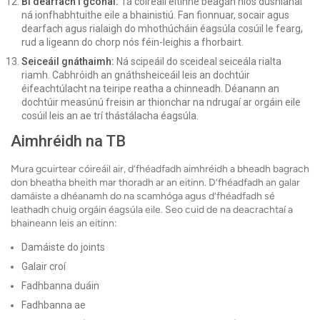
Bí dearfach i gconaí:
Tá cóireáil eitinne beagán níos dúshlánaí
ná ionfhabhtuithe eile a bhainistiú. Fan fionnuar, socair agus
dearfach agus rialaigh do mhothúcháin éagsúla cosúil le fearg,
rud a ligeann do chorp nós féin-leighis a fhorbairt.
Seiceáil gnáthaimh:
Ná scipeáil do sceideal seiceála rialta
riamh. Cabhróidh an gnáthsheiceáil leis an dochtúir
éifeachtúlacht na teiripe reatha a chinneadh. Déanann an
dochtúir measúnú freisin ar thionchar na ndrugaí ar orgáin eile
cosúil leis an ae trí thástálacha éagsúla.
Aimhréidh na TB
Mura gcuirtear cóireáil air, d’fhéadfadh aimhréidh a bheadh ​​bagrach
don bheatha bheith mar thoradh ar an eitinn. D’fhéadfadh an galar
damáiste a dhéanamh do na scamhóga agus d’fhéadfadh sé
leathadh chuig orgáin éagsúla eile. Seo cuid de na deacrachtaí a
bhaineann leis an eitinn:
Damáiste do joints
Galair croí
Fadhbanna duáin
Fadhbanna ae