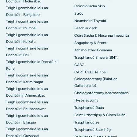
Dochtúir i Hyderabad
Coinníollacha Skin
Téigh i gcomhairle leis an
Stróc
Dochtúir i Bangalore
Neamhoird Thyroid
Téigh i gcomhairle leis an
Dochtúir i Mumbai
Féach ar gach
Téigh i gcomhairle leis an
Cóireálacha & Nósanna Imeachta
Dochtúir i Kolkata
Angaplasty & Stent
Téigh i gcomhairle leis an
Athsholáthar Gneanna
Dochtúir i Deilí
Trasphlandú Smeara (BMT)
Téigh i gcomhairle le Dochtúir i
CABG
Pune
CART CELL Teiripe
Téigh i gcomhairle leis an
Colecystectomy (Baint an
Dochtúir i Karim Nagar
Gallchloiche)
Téigh i gcomhairle leis an
Cholecystectomy laparoscópach
Dochtúir in Ahmedabad
Hysterectomy
Téigh i gcomhairle leis an
Trasphlandú Duán
Dochtúir i Bhubaneswar
Baint Lithotripsy & Cloch Duán
Téigh i gcomhairle leis an
Dochtúir i Bilaspur
Trasphlandú ae
Téigh i gcomhairle leis an
Trasphlandú Scamhóg
Dochtúir i Guwahati
Deisiúchán Comhla Mitral