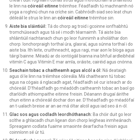
le linn na
cóireáil eitinne
tréimhse. Féadfaidh tú machnamh nó
yoga a roghnú chun na críche sin. Cabhróidh siad seo leat chun
déileáil le strus le linn an
cóireáil eitinne
tréimhse sin.
Aiste bia sláintiúil:
Tá do chorp ag troid i gcoinne ionfhabhtú
tromchúiseach agus tá sé i modh téarnaimh. Tá aiste bia
shláintiúil riachtanach chun go leor fuinnimh a sholáthar don
chorp. Ionchorpraigh torthaí úra, glasraí, agus súnna torthaí i do
aiste bia. Ith leite, cruithneacht, agus ragi, mar aon le bíoga agus
táirgí bainne. Méadú ar do iontógáil bianna ina bhfuil ardleibhéal
vitimín C agus Vitimín E mar amla, oráiste, cairéid agus cnónna.
Seachain tobac a chaitheamh agus alcól a ól:
Ná deataigh
agus ól le linn na tréimhse cóireála. Má chaitheann tú tobac
agus na cógais á nglacadh agat, féadfaidh sé cur isteach ar do
chóireáil. D’fhéadfadh go méadódh caitheamh tobac an baol go
dtarlóidh athiompaithe eitinne freisin. Déanann drugaí áirithe
chun eitinn a chóireáil dochar don ae. D’fhéadfadh go méadófaí
an t-ualach breise ar an ae má óltar alcól agus iad seo á n-ól.
Glac sos agus codladh leordhóthanach:
Ba chóir duit go leor
scíthe a ghlacadh chun ligean don chorp leigheas inmheánach.
Spreagann codlata fuaime smaointe dearfacha freisin agus
coinníonn sé úr tú.