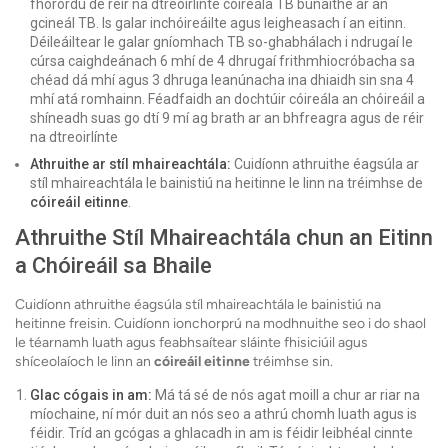
fhorordú de réir na dtreoirlínte cóireála TB bunaithe ar an
gcineál TB. Is galar inchóireáilte agus leigheasach í an eitinn.
Déileáiltear le galar gníomhach TB so-ghabhálach i ndrugaí le
cúrsa caighdeánach 6 mhí de 4 dhrugaí frithmhiocróbacha sa
chéad dá mhí agus 3 dhruga leanúnacha ina dhiaidh sin sna 4
mhí atá romhainn. Féadfaidh an dochtúir cóireála an chóireáil a
shíneadh suas go dtí 9 mí ag brath ar an bhfreagra agus de réir
na dtreoirlínte
Athruithe ar stíl mhaireachtála:
Cuidíonn athruithe éagsúla ar
stíl mhaireachtála le bainistiú na heitinne le linn na tréimhse de
cóireáil eitinne
.
Athruithe Stíl Mhaireachtála chun an Eitinn
a Chóireáil sa Bhaile
Cuidíonn athruithe éagsúla stíl mhaireachtála le bainistiú na
heitinne freisin. Cuidíonn ionchorprú na modhnuithe seo i do shaol
le téarnamh luath agus feabhsaítear sláinte fhisiciúil agus
shíceolaíoch le linn an
cóireáil eitinne
tréimhse sin.
Glac cógais in am:
Má tá sé de nós agat moill a chur ar riar na
míochaine, ní mór duit an nós seo a athrú chomh luath agus is
féidir. Tríd an gcógas a ghlacadh in am is féidir leibhéal cinnte