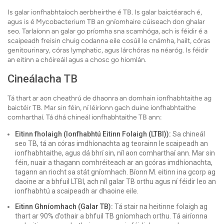
Is galar ionfhabhtaíoch aerbheirthe é TB. Is galar baictéarach é,
agus is é Mycobacterium TB an gníomhaire cúiseach don ghalar
seo. Tarlaíonn an galar go príomha sna scamhóga, ach is féidir é a
scaipeadh freisin chuig codanna eile cosúil le cnámha, hailt, córas
genitourinary, córas lymphatic, agus lárchóras na néaróg. Is féidir
an eitinn a chóireáil agus a chosc go hiomlán.
Cineálacha TB
Tá thart ar aon cheathrú de dhaonra an domhain ionfhabhtaithe ag
baictéir TB. Mar sin féin, ní léiríonn gach duine ionfhabhtaithe
comharthaí. Tá dhá chineál ionfhabhtaithe TB ann:
Eitinn fholaigh (Ionfhabhtú Eitinn Folaigh (LTBI)):
Sa chineál
seo TB, tá an córas imdhíonachta ag teorainn le scaipeadh an
ionfhabhtaithe, agus dá bhrí sin, níl aon comharthaí ann. Mar sin
féin, nuair a thagann comhréiteach ar an gcóras imdhíonachta,
tagann an riocht sa stát gníomhach. Bíonn M. eitinn ina gcorp ag
daoine ar a bhfuil LTBI, ach níl galar TB orthu agus ní féidir leo an
ionfhabhtú a scaipeadh ar dhaoine eile.
Eitinn Ghníomhach (Galar TB):
Tá stair na heitinne folaigh ag
thart ar 90% d’othair a bhfuil TB gníomhach orthu. Tá airíonna