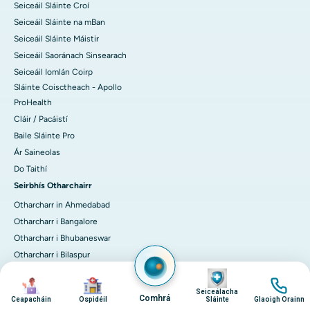
Seiceáil Sláinte Croí
Seiceáil Sláinte na mBan
Seiceáil Sláinte Máistir
Seiceáil Saoránach Sinsearach
Seiceáil Iomlán Coirp
Sláinte Coisctheach - Apollo
ProHealth
Cláir / Pacáistí
Baile Sláinte Pro
Ár Saineolas
Do Taithí
Seirbhís Otharchairr
Otharcharr in Ahmedabad
Otharcharr i Bangalore
Otharcharr i Bhubaneswar
Otharcharr i Bilaspur
Otharcharr i Chennai
Íomha
Íomha
Íomha
Íomha
Otharcharr i Deilí
Seiceálacha
Comhrá
Ceapacháin
Ospidéil
Sláinte
Glaoigh Orainn
Otharcharr i Guwahati