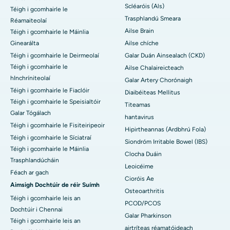
Scléaróis (Als)
Téigh i gcomhairle le
Trasphlandú Smeara
Réamaiteolaí
Ailse Brain
Téigh i gcomhairle le Máinlia
Ginearálta
Ailse chíche
Téigh i gcomhairle le Deirmeolaí
Galar Duán Ainsealach (CKD)
Téigh i gcomhairle le
Ailse Chalaireicteach
hInchríniteolaí
Galar Artery Chorónaigh
Téigh i gcomhairle le Fiaclóir
Diaibéiteas Mellitus
Téigh i gcomhairle le Speisialtóir
Titeamas
Galar Tógálach
hantavirus
Téigh i gcomhairle le Fisiteiripeoir
Hipirtheannas (Ardbhrú Fola)
Téigh i gcomhairle le Síciatraí
Siondróm Irritable Bowel (IBS)
Téigh i gcomhairle le Máinlia
Clocha Duáin
Trasphlandúcháin
Leoicéime
Féach ar gach
Cioróis Ae
Aimsigh Dochtúir de réir Suímh
Osteoarthritis
Téigh i gcomhairle leis an
PCOD/PCOS
Dochtúir i Chennai
Galar Pharkinson
Téigh i gcomhairle leis an
airtríteas réamatóideach