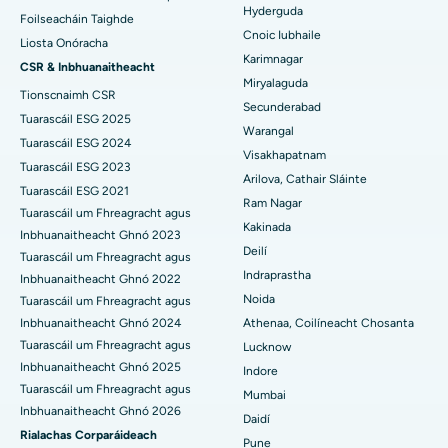
Hyderguda
Spreagadh Deep Brain
An tOspidéal is Fearr i Hyderguda, Hyderabad
Foilseacháin Taighde
Cnoic Iubhaile
Liosta Onóracha
Scagdhealú peritoneal
An tOspidéal is Fearr i Vijay Nagar, Indore
Karimnagar
CSR & Inbhuanaitheacht
Miryalaguda
Tionscnaimh CSR
Bithóipse Duán
An tOspidéal is Fearr i Suryaraopeta Main Road, Kakinada
Secunderabad
Tuarascáil ESG 2025
Warangal
Parathyroidectomy
An tOspidéal is Fearr i gCanáil Chiorclach Bhóthar, Kolkata
Tuarascáil ESG 2024
Visakhapatnam
Tuarascáil ESG 2023
Máinliacht Cytoreductive
An tOspidéal is Fearr i CBD Belapur, Navi Mumbai
Arilova, Cathair Sláinte
Tuarascáil ESG 2021
Ram Nagar
Tuarascáil um Fhreagracht agus
Athsholáthar Glún Iomlán Ceirmeach
An tOspidéal is Fearr i Panchavati, Nashik
Kakinada
Inbhuanaitheacht Ghnó 2023
Deilí
ERCP
Tuarascáil um Fhreagracht agus
An tOspidéal is Fearr i Secunderabad, Hyderabad
Indraprastha
Inbhuanaitheacht Ghnó 2022
Ospidéal is Fearr i Seshadripuram, Bangalore
Noida
Tuarascáil um Fhreagracht agus
Inbhuanaitheacht Ghnó 2024
Athenaa, Coilíneacht Chosanta
An tOspidéal is Fearr i Waltair Main Road, Visakhapatnam
Tuarascáil um Fhreagracht agus
Lucknow
Inbhuanaitheacht Ghnó 2025
Indore
An tOspidéal is Fearr i mBóthar Subhash Nagar, Karimnagar
Tuarascáil um Fhreagracht agus
Mumbai
Inbhuanaitheacht Ghnó 2026
Ospidéal is Fearr i Managari, Karaikudi
Daidí
Rialachas Corparáideach
Pune