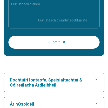
Dochtúirí Iontaofa, Speisialtachtaí &
Cóireálacha Ardleibhéil
Faigh Ospidéal
Ár nOspidéil