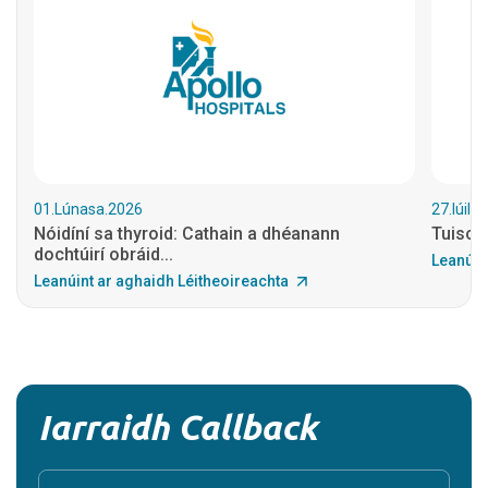
01.Lúnasa.2026
27.Iúil.
Nóidíní sa thyroid: Cathain a dhéanann
Tuiscin
dochtúirí obráid...
Leanúin
Leanúint ar aghaidh Léitheoireachta
Iarraidh Callback