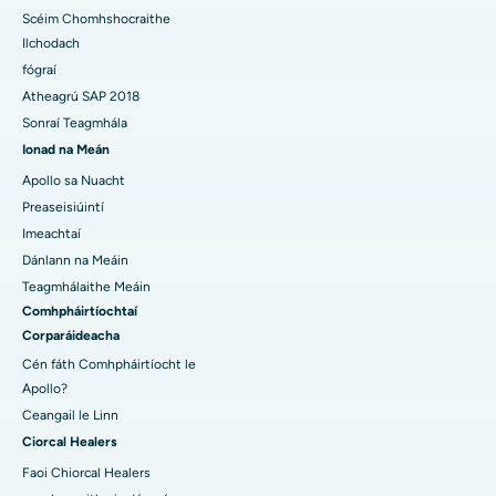
Scéim Chomhshocraithe
Ilchodach
fógraí
Atheagrú SAP 2018
Sonraí Teagmhála
Ionad na Meán
Apollo sa Nuacht
Preaseisiúintí
Imeachtaí
Dánlann na Meáin
Teagmhálaithe Meáin
Comhpháirtíochtaí
Corparáideacha
Cén fáth Comhpháirtíocht le
Apollo?
Ceangail le Linn
Ciorcal Healers
Faoi Chiorcal Healers