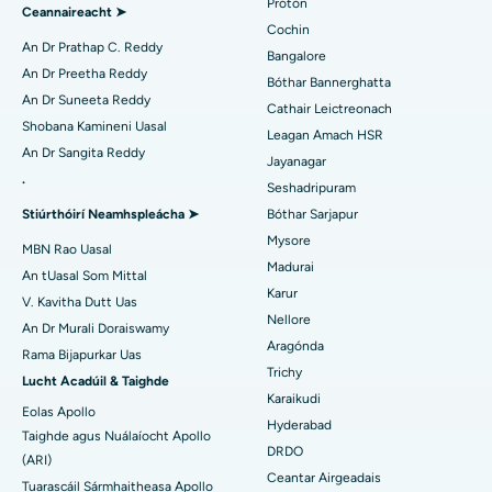
Prótón
Ceannaireacht ➤
Máinliacht Chairdiach Íosta Ionrach
An tOspidéal is Fearr i Kanpur Road, Lucknow
Cochin
Aimsigh Diaibéiteolaí
An Dr Prathap C. Reddy
Bangalore
Ablation Catheter
An tOspidéal is Fearr in Earnáil-26, Noida
An Dr Preetha Reddy
Bóthar Bannerghatta
An Dr Suneeta Reddy
Cathair Leictreonach
Aimsigh Gínéiceolaí
Máinliacht Atógála ACL
An tOspidéal is Fearr i Gandhinagar, Ahmedabad
Shobana Kamineni Uasal
Leagan Amach HSR
An Dr Sangita Reddy
Athsholáthar Ghualainn Droim ar Ais
An tOspidéal is Fearr in Aragonda, Andhra Pradesh
Jayanagar
.
Seshadripuram
Aimsigh Lia Ginearálta
Ablation Endometrial
An tOspidéal is Fearr i mBóthar Bannerghatta, Bangalore
Stiúrthóirí Neamhspleácha ➤
Bóthar Sarjapur
Mysore
Embolization Artaire útarach
An tOspidéal is Fearr in Aonad-15, Bhubaneswar
MBN Rao Uasal
Madurai
An tUasal Som Mittal
Aimsigh Síceolaí
Cystectomy ovarian
An tOspidéal is Fearr i Seepat Road, Bilaspur
Karur
V. Kavitha Dutt Uas
Nellore
An Dr Murali Doraiswamy
Máinliacht Ailse Cíche
An tOspidéal is Fearr in Ellisbridge, Ahmedabad
Aragónda
Rama Bijapurkar Uas
Aimsigh Máinlia Ginearálta
Trichy
Brachteiripe
An tOspidéal is Fearr i Nua-Deilí
Lucht Acadúil & Taighde
Karaikudi
Eolas Apollo
colonoscopy
An tOspidéal is Fearr i DRDO, Hyderabad
Hyderabad
Taighde agus Nuálaíocht Apollo
DRDO
(ARI)
Polypectomy
An tOspidéal is Fearr i GS Road, Guwahati
Ceantar Airgeadais
Tuarascáil Sármhaitheasa Apollo