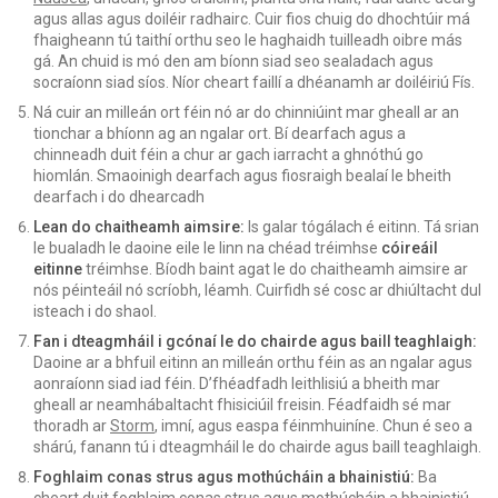
agus allas agus doiléir radhairc. Cuir fios chuig do dhochtúir má
fhaigheann tú taithí orthu seo le haghaidh tuilleadh oibre más
gá. An chuid is mó den am bíonn siad seo sealadach agus
socraíonn siad síos. Níor cheart faillí a dhéanamh ar doiléiriú Fís.
Ná cuir an milleán ort féin nó ar do chinniúint mar gheall ar an
tionchar a bhíonn ag an ngalar ort. Bí dearfach agus a
chinneadh duit féin a chur ar gach iarracht a ghnóthú go
hiomlán. Smaoinigh dearfach agus fiosraigh bealaí le bheith
dearfach i do dhearcadh
Lean do chaitheamh aimsire:
Is galar tógálach é eitinn. Tá srian
le bualadh le daoine eile le linn na chéad tréimhse
cóireáil
eitinne
tréimhse. Bíodh baint agat le do chaitheamh aimsire ar
nós péinteáil nó scríobh, léamh. Cuirfidh sé cosc ​​​​ar dhiúltacht dul
isteach i do shaol.
Fan i dteagmháil i gcónaí le do chairde agus baill teaghlaigh:
Daoine ar a bhfuil eitinn an milleán orthu féin as an ngalar agus
aonraíonn siad iad féin. D’fhéadfadh leithlisiú a bheith mar
gheall ar neamhábaltacht fhisiciúil freisin. Féadfaidh sé mar
thoradh ar
Storm
, imní, agus easpa féinmhuiníne. Chun é seo a
shárú, fanann tú i dteagmháil le do chairde agus baill teaghlaigh.
Foghlaim conas strus agus mothúcháin a bhainistiú:
Ba
cheart duit foghlaim conas strus agus mothúcháin a bhainistiú