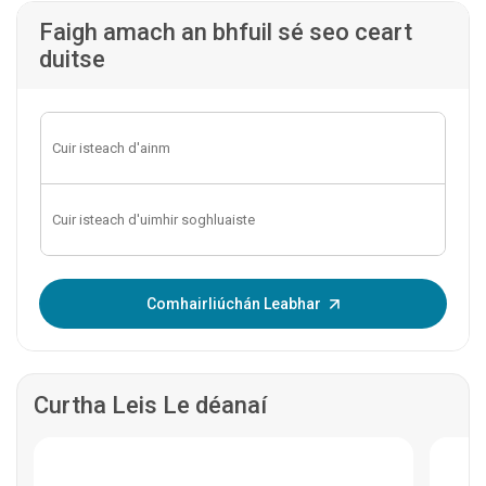
Faigh amach an bhfuil sé seo ceart
duitse
Iontráil OTP:
Comhairliúchán Leabhar
Curtha Leis Le déanaí