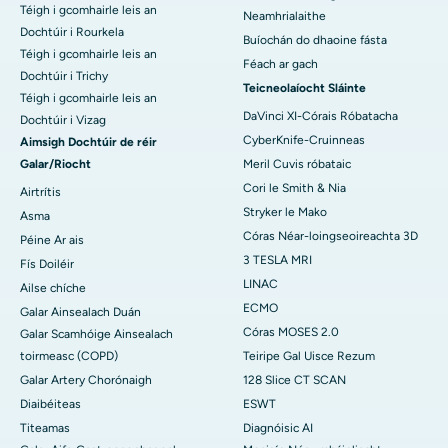
Téigh i gcomhairle leis an
Neamhrialaithe
Dochtúir i Rourkela
Buíochán do dhaoine fásta
Téigh i gcomhairle leis an
Féach ar gach
Dochtúir i Trichy
Teicneolaíocht Sláinte
Téigh i gcomhairle leis an
DaVinci XI-Córais Róbatacha
Dochtúir i Vizag
CyberKnife-Cruinneas
Aimsigh Dochtúir de réir
Galar/Riocht
Meril Cuvis róbataic
Cori le Smith & Nia
Airtrítis
Stryker le Mako
Asma
Córas Néar-loingseoireachta 3D
Péine Ar ais
3 TESLA MRI
Fís Doiléir
LINAC
Ailse chíche
ECMO
Galar Ainsealach Duán
Córas MOSES 2.0
Galar Scamhóige Ainsealach
toirmeasc (COPD)
Teiripe Gal Uisce Rezum
Galar Artery Chorónaigh
128 Slice CT SCAN
Diaibéiteas
ESWT
Titeamas
Diagnóisic AI