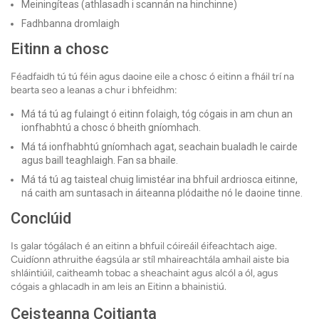
Meiningíteas (athlasadh i scannán na hinchinne)
Fadhbanna dromlaigh
Eitinn a chosc
Féadfaidh tú tú féin agus daoine eile a chosc ó eitinn a fháil trí na
bearta seo a leanas a chur i bhfeidhm:
Má tá tú ag fulaingt ó eitinn folaigh, tóg cógais in am chun an
ionfhabhtú a chosc ó bheith gníomhach.
Má tá ionfhabhtú gníomhach agat, seachain bualadh le cairde
agus baill teaghlaigh. Fan sa bhaile.
Má tá tú ag taisteal chuig limistéar ina bhfuil ardriosca eitinne,
ná caith am suntasach in áiteanna plódaithe nó le daoine tinne.
Conclúid
Is galar tógálach é an eitinn a bhfuil cóireáil éifeachtach aige.
Cuidíonn athruithe éagsúla ar stíl mhaireachtála amhail aiste bia
shláintiúil, caitheamh tobac a sheachaint agus alcól a ól, agus
cógais a ghlacadh in am leis an Eitinn a bhainistiú.
Ceisteanna Coitianta