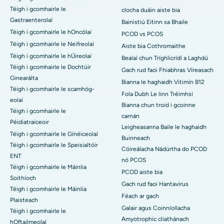
Téigh i gcomhairle le
clocha duáin aiste bia
Gastraenterolaí
Bainistiú Eitinn sa Bhaile
Téigh i gcomhairle le hOncólaí
PCOD vs PCOS
Téigh i gcomhairle le Neifreolaí
Aiste bia Cothromaithe
Téigh i gcomhairle le hÚireolaí
Bealaí chun Tríghlicrídí a Laghdú
Téigh i gcomhairle le Dochtúir
Gach rud faoi Fhiabhras Víreasach
Ginearálta
Bianna le haghaidh Vitimín B12
Téigh i gcomhairle le scamhóg-
Fola Dubh Le linn Tréimhsí
eolaí
Bianna chun troid i gcoinne
Téigh i gcomhairle le
carnán
Péidiatraiceoir
Leigheasanna Baile le haghaidh
Téigh i gcomhairle le Gínéiceolaí
Buinneach
Téigh i gcomhairle le Speisialtóir
Cóireálacha Nádúrtha do PCOD
ENT
nó PCOS
Téigh i gcomhairle le Máinlia
PCOD aiste bia
Soithíoch
Gach rud faoi Hantavirus
Téigh i gcomhairle le Máinlia
Féach ar gach
Plaisteach
Galair agus Coinníollacha
Téigh i gcomhairle le
Amyotrophic cliathánach
hOftailmeolaí