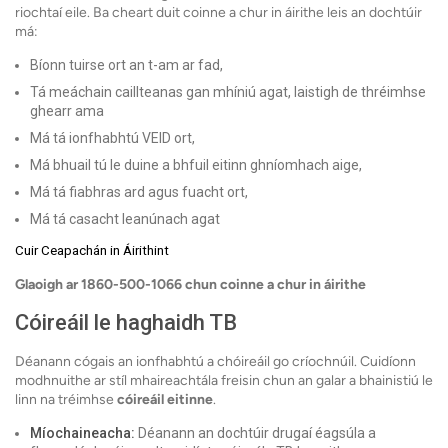
riochtaí eile. Ba cheart duit coinne a chur in áirithe leis an dochtúir
má:
Bíonn tuirse ort an t-am ar fad,
Tá meáchain caillteanas gan mhíniú agat, laistigh de thréimhse
ghearr ama
Má tá ionfhabhtú VEID ort,
Má bhuail tú le duine a bhfuil eitinn ghníomhach aige,
Má tá fiabhras ard agus fuacht ort,
Má tá casacht leanúnach agat
Cuir Ceapachán in Áirithint
Glaoigh ar 1860-500-1066 chun coinne a chur in áirithe
Cóireáil le haghaidh TB
Déanann cógais an ionfhabhtú a chóireáil go críochnúil. Cuidíonn
modhnuithe ar stíl mhaireachtála freisin chun an galar a bhainistiú le
linn na tréimhse
cóireáil eitinne
.
Míochaineacha:
Déanann an dochtúir drugaí éagsúla a