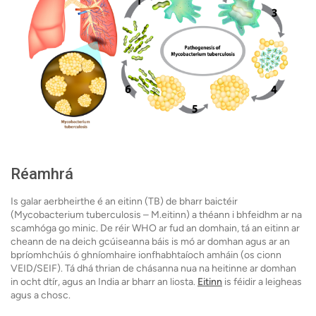
Réamhrá
Is galar aerbheirthe é an eitinn (TB) de bharr baictéir
(Mycobacterium tuberculosis – M.eitinn) a théann i bhfeidhm ar na
scamhóga go minic. De réir WHO ar fud an domhain, tá an eitinn ar
cheann de na deich gcúiseanna báis is mó ar domhan agus ar an
bpríomhchúis ó ghníomhaire ionfhabhtaíoch amháin (os cionn
VEID/SEIF). Tá dhá thrian de chásanna nua na heitinne ar domhan
in ocht dtír, agus an India ar bharr an liosta.
Eitinn
is féidir a leigheas
agus a chosc.