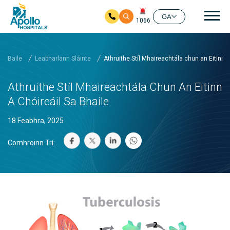
prí
GA
1066
Skip to main content
Baile
Leabharlann Sláinte
Athruithe Stíl Mhaireachtála chun an Eitinn a
Athruithe Stíl Mhaireachtála Chun An Eitinn
A Chóireáil Sa Bhaile
18 Feabhra, 2025
Comhroinn Trí: