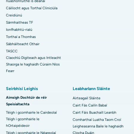
nuashonruithe is déanaí
Cáilíocht agus Torthaí Cliniciúla
Creidiúnú
Sármhaitheas TF
Ionfhabhtú-rialú
Torthaí a Thomhas
Sábháilteacht Othair
TASCC
Claochlú Digiteach agus Intleacht
Shaorga le haghaidh Cúraim Níos
Fearr
Seirbhísí Leighis
Leabharlann Sláinte
Aimsigh Dochtúir de réir
Airteagail Sláinte
Speisialtachta
Cairt Fás Cailín Babaí
Téigh i gcomhairle le Cairdeolaí
Cairt Fáis Buachaill Leanbh
Téigh i gcomhairle le
Comharthaí Luatha Taom Croí
hOrtaipéideoir
Leigheasanna Baile le haghaidh
Téigh i gcomhairle le Néareolaí
Clocha Duáin