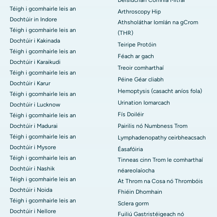
Téigh i gcomhairle leis an
Arthroscopy Hip
Dochtúir in Indore
Athsholáthar Iomlán na gCrom
Téigh i gcomhairle leis an
(THR)
Dochtúir i Kakinada
Teiripe Protóin
Téigh i gcomhairle leis an
Féach ar gach
Dochtúir i Karaikudi
Treoir comharthaí
Téigh i gcomhairle leis an
Péine Géar cliabh
Dochtúir i Karur
Hemoptysis (casacht aníos fola)
Téigh i gcomhairle leis an
Urination Iomarcach
Dochtúir i Lucknow
Fís Doiléir
Téigh i gcomhairle leis an
Dochtúir i Madurai
Pairilis nó Numbness Trom
Téigh i gcomhairle leis an
Lymphadenopathy ceirbheacsach
Dochtúir i Mysore
Éasafóiria
Téigh i gcomhairle leis an
Tinneas cinn Trom le comharthaí
Dochtúir i Nashik
néareolaíocha
Téigh i gcomhairle leis an
At Throm na Cosa nó Thrombóis
Dochtúir i Noida
Fhiéin Dhomhain
Téigh i gcomhairle leis an
Sclera gorm
Dochtúir i Nellore
Fuiliú Gastristéigeach nó