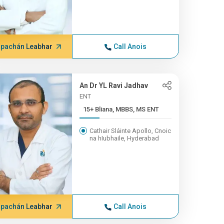
pachán Leabhar
Call Anois
An Dr YL Ravi Jadhav
ENT
15+ Bliana, MBBS, MS ENT
Cathair Sláinte Apollo, Cnoic
na hIubhaile, Hyderabad
pachán Leabhar
Call Anois