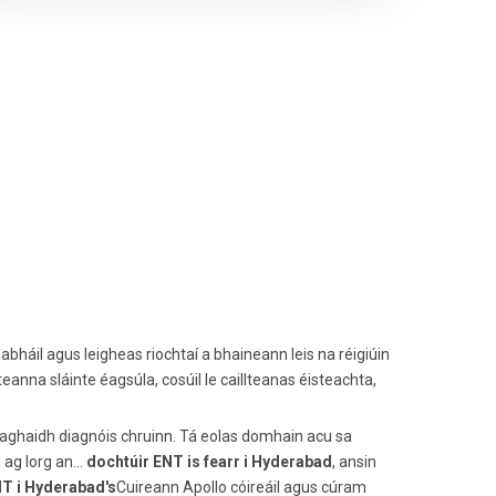
abháil agus leigheas riochtaí a bhaineann leis na réigiúin
eanna sláinte éagsúla, cosúil le caillteanas éisteachta,
le haghaidh diagnóis chruinn. Tá eolas domhain acu sa
ag lorg an...
dochtúir ENT is fearr i Hyderabad
, ansin
NT i Hyderabad's
Cuireann Apollo cóireáil agus cúram