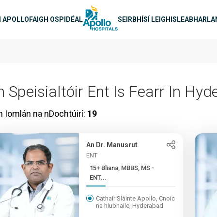
-nascleanúint
H APOLLO
FAIGH OSPIDÉAL
SEIRBHÍSÍ LEIGHIS
LEABHARLA
n Speisialtóir Ent Is Fearr In Hy
n Iomlán na nDochtúirí:
19
An Dr. Manusrut
ENT
15+ Bliana, MBBS, MS -
ENT...
Cathair Sláinte Apollo, Cnoic
na hIubhaile, Hyderabad