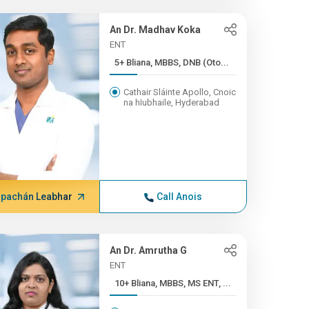
An Dr. Madhav Koka
ENT
5+ Bliana, MBBS, DNB (Oto...
Cathair Sláinte Apollo, Cnoic
na hIubhaile, Hyderabad
pachán Leabhar
Call Anois
An Dr. Amrutha G
ENT
10+ Bliana, MBBS, MS ENT, ...