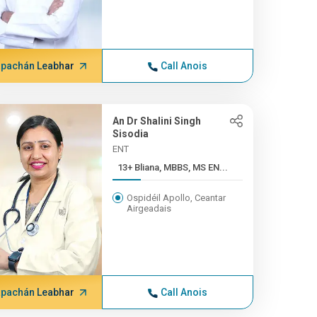
pachán Leabhar
Call Anois
An Dr Shalini Singh
Sisodia
ENT
13+ Bliana, MBBS, MS EN...
Ospidéil Apollo, Ceantar
Airgeadais
pachán Leabhar
Call Anois