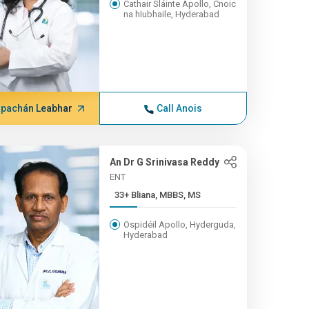
Cathair Sláinte Apollo, Cnoic
na hIubhaile, Hyderabad
pachán Leabhar
Call Anois
An Dr G Srinivasa Reddy
ENT
33+ Bliana, MBBS, MS
Ospidéil Apollo, Hyderguda,
Hyderabad