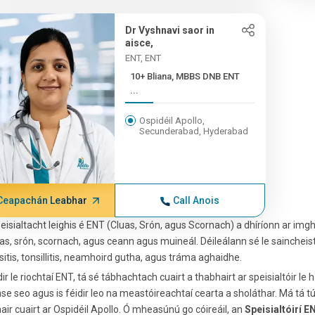
Dr Vyshnavi saor in
aisce,
ENT, ENT
10+ Bliana, MBBS DNB ENT
...
Ospidéil Apollo,
Secunderabad, Hyderabad
Ceapachán Leabhar
Call Anois
peisialtacht leighis é ENT (Cluas, Srón, agus Scornach) a dhíríonn ar imgh
as, srón, scornach, agus ceann agus muineál. Déileálann sé le saincheist
sitis, tonsillitis, neamhoird gutha, agus tráma aghaidhe.
ir le riochtaí ENT, tá sé tábhachtach cuairt a thabhairt ar speisialtóir 
se seo agus is féidir leo na meastóireachtaí cearta a sholáthar. Má tá tú 
air cuairt ar Ospidéil Apollo. Ó mheasúnú go cóireáil, an
Speisialtóirí E