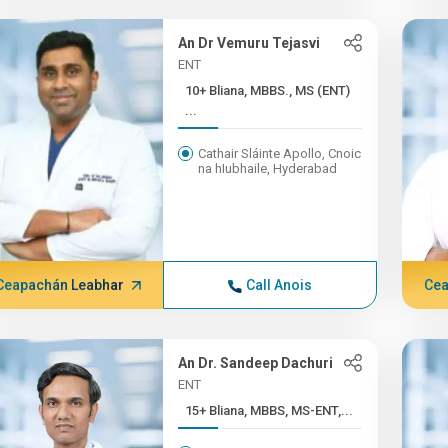
An Dr Vemuru Tejasvi
ENT
10+ Bliana, MBBS., MS (ENT)
...
Cathair Sláinte Apollo, Cnoic
na hIubhaile, Hyderabad
Ceapachán Leabhar
Call Anois
Cea
An Dr. Sandeep Dachuri
ENT
15+ Bliana, MBBS, MS-ENT,...