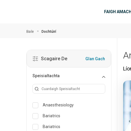
Skip to main content
príomh
FAIGH AMAC
Baile
Dochtúirí
A
Scagaire De
Glan Gach
Lío
Speisialtachta
Anaesthesiology
Bariatrics
Bariatrics