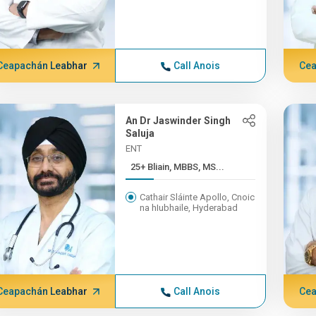
Ceapachán Leabhar
Call Anois
Cea
An Dr Jaswinder Singh
Saluja
ENT
25+ Bliain, MBBS, MS...
Cathair Sláinte Apollo, Cnoic
na hIubhaile, Hyderabad
Ceapachán Leabhar
Call Anois
Cea