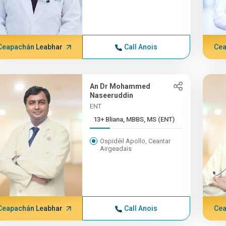
Ceapachán Leabhar
Call Anois
Cea
An Dr Mohammed
Naseeruddin
ENT
13+ Bliana, MBBS, MS (ENT)
Ospidéil Apollo, Ceantar
Airgeadais
Ceapachán Leabhar
Call Anois
Cea