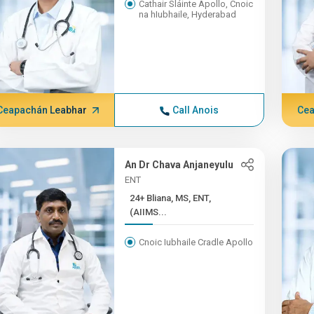
Cathair Sláinte Apollo, Cnoic
na hIubhaile, Hyderabad
Ceapachán Leabhar
Call Anois
Cea
An Dr Chava Anjaneyulu
ENT
24+ Bliana, MS, ENT,
(AIIMS...
Cnoic Iubhaile Cradle Apollo