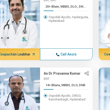
ENT, ENT
20+ Bliain, MBBS, DLO., DN...
Ospidéil Apollo, Hyderguda,
Hyderabad
Ceapachán Leabhar
Call Anois
Cea
An Dr Prasanna Kumar
ENT
14+ Bliana, MBBS, DLO, DNB
Ospidéil Apollo, DRDO,
Kanchanbagh, Hyderabad