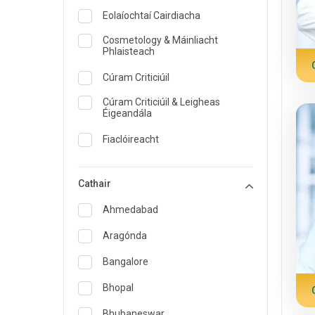
Eolaíochtaí Cairdiacha
Cosmetology & Máinliacht
Phlaisteach
Cúram Criticiúil
Cúram Criticiúil & Leigheas
Éigeandála
Fiaclóireacht
Dermatology
Cathair
Cothaitheoir agus Cothaitheoir
Ahmedabad
Leigheas éigeandála
Aragónda
Inchríneolaíocht & Cúram
Diaibéiteas
Bangalore
ENT
Bhopal
Speisialtóir Leighis Teaghlaigh
Bhubaneswar