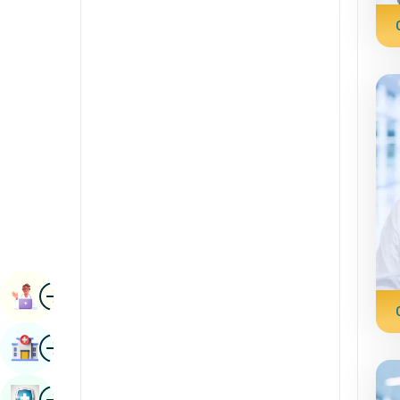
Raideolaíocht & Íomháú
Cannadais
Eolaíochtaí Duánach
Caismíris
Réamaiteolaíocht &
Concáin
Imdhíoneolaíocht
Mailéalaimis
Máinliacht Robotic
manipuri
Trasphlandú
Maraitis
Úireolaíocht
Neipeal / Neipealach
Máinliacht Soithíoch
Odia / Oriya
Íomha
Peirsis
Ceapachán Leabhar
Puinseáibis
Íomha
Faigh Ospidéal
Rajasthani
Rúisis
Íomha
Seiceáil Sláinte Leabhar