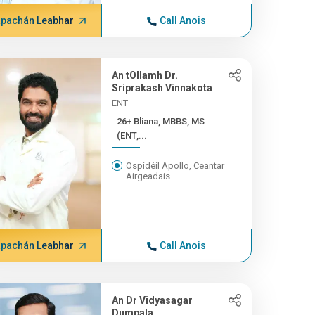
pachán Leabhar
Call Anois
An tOllamh Dr.
Sriprakash Vinnakota
ENT
26+ Bliana, MBBS, MS
(ENT,...
Ospidéil Apollo, Ceantar
Airgeadais
pachán Leabhar
Call Anois
An Dr Vidyasagar
Dumpala