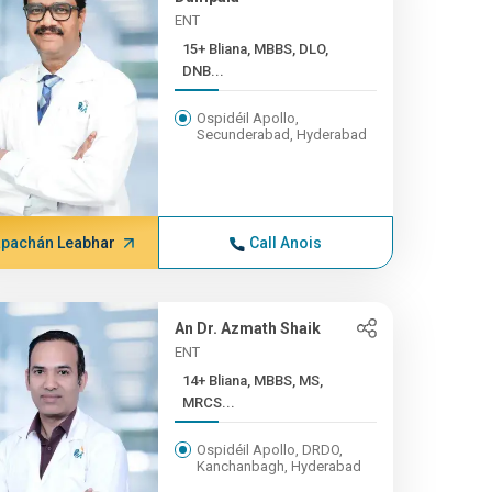
ENT
15+ Bliana, MBBS, DLO,
DNB...
Ospidéil Apollo,
Secunderabad, Hyderabad
pachán Leabhar
Call Anois
An Dr. Azmath Shaik
ENT
14+ Bliana, MBBS, MS,
MRCS...
Ospidéil Apollo, DRDO,
Kanchanbagh, Hyderabad