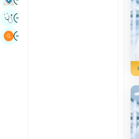
Sindis
Íomha
Faigh Tuairim Saineolaithe
Spainnis
Svahaílis
Íomha
Cuardaigh
tamil
Teileagúis
tulu
urdu