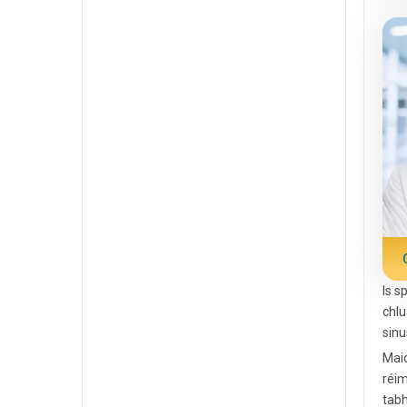
Is s
chlu
sinu
Maid
réim
tabh