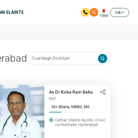
NN SLÁINTE
GA
1066
derabad
An Dr Koka Ram Babu
ENT
36+ Bliana, MBBS, MS ...
Cathair Sláinte Apollo, Cnoic
na hIubhaile, Hyderabad