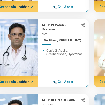
Ceapachán Leabhar
Call Anois
Cea
An Dr Praveen R
Sirdesai
ENT
29+ Bliana, MBBS, MS (ENT)
Ospidéil Apollo,
Secunderabad, Hyderabad
Ceapachán Leabhar
Call Anois
Cea
An Dr NITIN KULKARNI