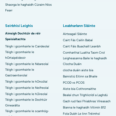
Shaorga le haghaidh Cúraim Níos
Fearr
Seirbhísí Leighis
Leabharlann Sláinte
Aimsigh Dochtúir de réir
Airteagail Sláinte
Speisialtachta
Cairt Fás Cailín Babaí
Téigh i gcomhairle le Cairdeolaí
Cairt Fáis Buachaill Leanbh
Téigh i gcomhairle le
Comharthaí Luatha Taom Croí
hOrtaipéideoir
Leigheasanna Baile le haghaidh
Téigh i gcomhairle le Néareolaí
Clocha Duáin
Téigh i gcomhairle le
clocha duáin aiste bia
Gastraenterolaí
Bainistiú Eitinn sa Bhaile
Téigh i gcomhairle le hOncólaí
PCOD vs PCOS
Téigh i gcomhairle le Neifreolaí
Aiste bia Cothromaithe
Téigh i gcomhairle le hÚireolaí
Bealaí chun Tríghlicrídí a Laghdú
Téigh i gcomhairle le Dochtúir
Gach rud faoi Fhiabhras Víreasach
Ginearálta
Bianna le haghaidh Vitimín B12
Téigh i gcomhairle le scamhóg-
Fola Dubh Le linn Tréimhsí