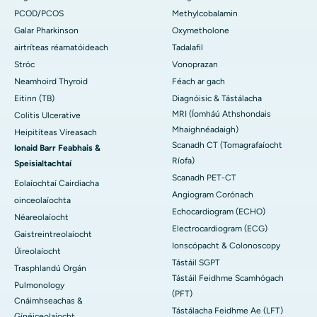
PCOD/PCOS
Methylcobalamin
Galar Pharkinson
Oxymetholone
airtríteas réamatóideach
Tadalafil
Stróc
Vonoprazan
Neamhoird Thyroid
Féach ar gach
Eitinn (TB)
Diagnóisic & Tástálacha
MRI (Íomháú Athshondais
Colitis Ulcerative
Mhaighnéadaigh)
Heipitíteas Víreasach
Scanadh CT (Tomagrafaíocht
Ionaid Barr Feabhais &
Ríofa)
Speisialtachtaí
Scanadh PET-CT
Eolaíochtaí Cairdiacha
Angiogram Corónach
oinceolaíochta
Echocardiogram (ECHO)
Néareolaíocht
Electrocardiogram (ECG)
Gaistreintreolaíocht
Ionscópacht & Colonoscopy
Úireolaíocht
Tástáil SGPT
Trasphlandú Orgán
Tástáil Feidhme Scamhógach
Pulmonology
(PFT)
Cnáimhseachas &
Tástálacha Feidhme Ae (LFT)
Gínéiceolaíocht