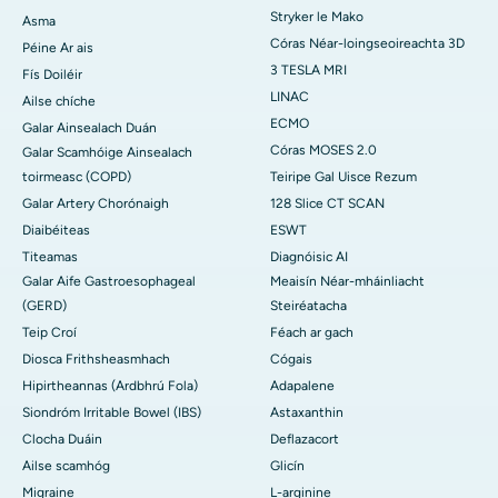
Stryker le Mako
Asma
Córas Néar-loingseoireachta 3D
Péine Ar ais
3 TESLA MRI
Fís Doiléir
LINAC
Ailse chíche
ECMO
Galar Ainsealach Duán
Córas MOSES 2.0
Galar Scamhóige Ainsealach
toirmeasc (COPD)
Teiripe Gal Uisce Rezum
Galar Artery Chorónaigh
128 Slice CT SCAN
Diaibéiteas
ESWT
Titeamas
Diagnóisic AI
Galar Aife Gastroesophageal
Meaisín Néar-mháinliacht
(GERD)
Steiréatacha
Teip Croí
Féach ar gach
Diosca Frithsheasmhach
Cógais
Hipirtheannas (Ardbhrú Fola)
Adapalene
Siondróm Irritable Bowel (IBS)
Astaxanthin
Clocha Duáin
Deflazacort
Ailse scamhóg
Glicín
Migraine
L-arginine