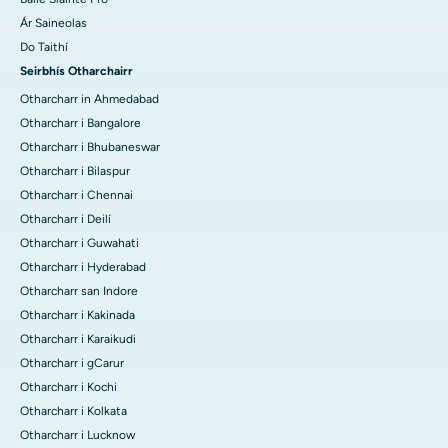
Ár Saineolas
Do Taithí
Seirbhís Otharchairr
Otharcharr in Ahmedabad
Otharcharr i Bangalore
Otharcharr i Bhubaneswar
Otharcharr i Bilaspur
Otharcharr i Chennai
Otharcharr i Deilí
Otharcharr i Guwahati
Otharcharr i Hyderabad
Otharcharr san Indore
Otharcharr i Kakinada
Otharcharr i Karaikudi
Otharcharr i gCarur
Otharcharr i Kochi
Otharcharr i Kolkata
Otharcharr i Lucknow