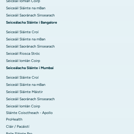
Seiceáil Iomlán Coirp
Seiceáil Sláinte na mBan
Seiceáil Saoránach Sinsearach
Seiceálacha Sláinte i Bangalore
Seiceáil Sláinte Croí
Seiceáil Sláinte na mBan
Seiceáil Saoránach Sinsearach
Seiceáil Riosca Stróc
Seiceáil Iomlán Coirp
Seiceálacha Sláinte i Mumbai
Seiceáil Sláinte Croí
Seiceáil Sláinte na mBan
Seiceáil Sláinte Máistir
Seiceáil Saoránach Sinsearach
Seiceáil Iomlán Coirp
Sláinte Coisctheach - Apollo
ProHealth
Cláir / Pacáistí
Baile Sláinte Pro