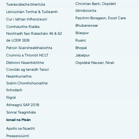
An tOspidéal is Fearr san Earnáil-19, Rourkela
Christian Basti, Ospidéil
Tuarascálacha bliantúla
Idirnáisiúnta
Léiriúcháin Torthaí & Tuilleamh
An tOspidéal is Fearr i Swargate, Pune
Paschim Boragaon, Excel Care
Cur i láthair Infheisteoirí
Bhubaneswar
Comhduithe Rialála
An tOspidéal Ailse is Fearr do Mhná i nDeisceart Delhi
Bilaspur
Nochtadh faoi Rialacháin 46 & 62
de LODR SEBI
Ruairc
Patrún Scairshealbhaíochta
Bhopal
Cruinniú a Thionóil NCLT
Jabalpur
Díbhinní Neamhéilithe
Ospidéal Navsari, Nirali
Ciorclán ag Iarraidh Taiscí
Neamhurraithe
Scéim Chomhshocraithe
Ilchodach
fógraí
Atheagrú SAP 2018
Sonraí Teagmhála
Ionad na Meán
Apollo sa Nuacht
Preaseisiúintí