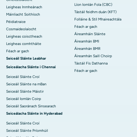
Líon Iomlán Fola (CBC)
Leigheas Inmheánach
Tástáil feidhm duán (KFT)
Máinliacht Soithíoch
Folláine & Stíl Mhaireachtála
Péidiatraice
Féach ar gach
Cosmaideolaíocht
Áireamháin Sláinte
Leigheas coisctheach
Áireamhán BMI
Leigheas comhtháite
Áireamhán BMR
Féach ar gach
Áireamhán Saill Choirp
Seiceáil Sláinte Leabhar
Tástáil Fís Dathanna
Seiceálacha Sláinte i Chennai
Féach ar gach
Seiceáil Sláinte Croí
Seiceáil Sláinte na mBan
Seiceáil Sláinte Máistir
Seiceáil Iomlán Coirp
Seiceáil Saoránach Sinsearach
Seiceálacha Sláinte in Hyderabad
Seiceáil Sláinte Croí
Seiceáil Sláinte Príomhúil