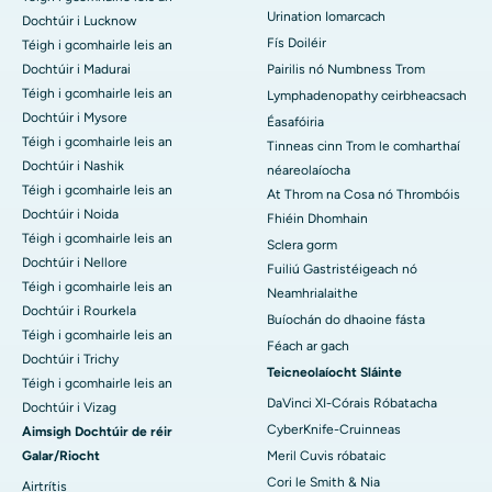
Urination Iomarcach
Dochtúir i Lucknow
Fís Doiléir
Téigh i gcomhairle leis an
Dochtúir i Madurai
Pairilis nó Numbness Trom
Téigh i gcomhairle leis an
Lymphadenopathy ceirbheacsach
Dochtúir i Mysore
Éasafóiria
Téigh i gcomhairle leis an
Tinneas cinn Trom le comharthaí
Dochtúir i Nashik
néareolaíocha
Téigh i gcomhairle leis an
At Throm na Cosa nó Thrombóis
Dochtúir i Noida
Fhiéin Dhomhain
Téigh i gcomhairle leis an
Sclera gorm
Dochtúir i Nellore
Fuiliú Gastristéigeach nó
Téigh i gcomhairle leis an
Neamhrialaithe
Dochtúir i Rourkela
Buíochán do dhaoine fásta
Téigh i gcomhairle leis an
Féach ar gach
Dochtúir i Trichy
Teicneolaíocht Sláinte
Téigh i gcomhairle leis an
DaVinci XI-Córais Róbatacha
Dochtúir i Vizag
CyberKnife-Cruinneas
Aimsigh Dochtúir de réir
Galar/Riocht
Meril Cuvis róbataic
Cori le Smith & Nia
Airtrítis