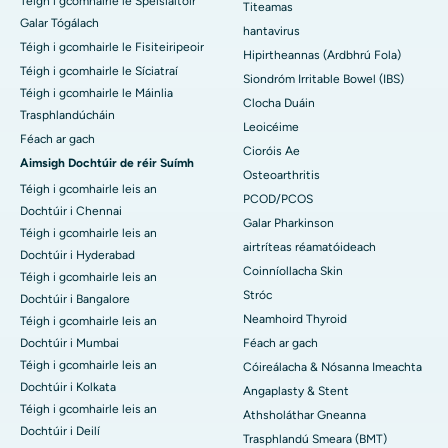
Téigh i gcomhairle le Speisialtóir
Titeamas
Galar Tógálach
hantavirus
Téigh i gcomhairle le Fisiteiripeoir
Hipirtheannas (Ardbhrú Fola)
Téigh i gcomhairle le Síciatraí
Siondróm Irritable Bowel (IBS)
Téigh i gcomhairle le Máinlia
Clocha Duáin
Trasphlandúcháin
Leoicéime
Féach ar gach
Cioróis Ae
Aimsigh Dochtúir de réir Suímh
Osteoarthritis
Téigh i gcomhairle leis an
PCOD/PCOS
Dochtúir i Chennai
Galar Pharkinson
Téigh i gcomhairle leis an
airtríteas réamatóideach
Dochtúir i Hyderabad
Coinníollacha Skin
Téigh i gcomhairle leis an
Stróc
Dochtúir i Bangalore
Neamhoird Thyroid
Téigh i gcomhairle leis an
Dochtúir i Mumbai
Féach ar gach
Téigh i gcomhairle leis an
Cóireálacha & Nósanna Imeachta
Dochtúir i Kolkata
Angaplasty & Stent
Téigh i gcomhairle leis an
Athsholáthar Gneanna
Dochtúir i Deilí
Trasphlandú Smeara (BMT)