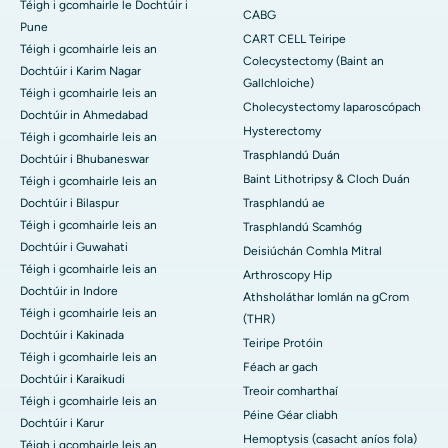
Téigh i gcomhairle le Dochtúir i
CABG
Pune
CART CELL Teiripe
Téigh i gcomhairle leis an
Colecystectomy (Baint an
Dochtúir i Karim Nagar
Gallchloiche)
Téigh i gcomhairle leis an
Cholecystectomy laparoscópach
Dochtúir in Ahmedabad
Hysterectomy
Téigh i gcomhairle leis an
Trasphlandú Duán
Dochtúir i Bhubaneswar
Baint Lithotripsy & Cloch Duán
Téigh i gcomhairle leis an
Dochtúir i Bilaspur
Trasphlandú ae
Téigh i gcomhairle leis an
Trasphlandú Scamhóg
Dochtúir i Guwahati
Deisiúchán Comhla Mitral
Téigh i gcomhairle leis an
Arthroscopy Hip
Dochtúir in Indore
Athsholáthar Iomlán na gCrom
Téigh i gcomhairle leis an
(THR)
Dochtúir i Kakinada
Teiripe Protóin
Téigh i gcomhairle leis an
Féach ar gach
Dochtúir i Karaikudi
Treoir comharthaí
Téigh i gcomhairle leis an
Péine Géar cliabh
Dochtúir i Karur
Hemoptysis (casacht aníos fola)
Téigh i gcomhairle leis an