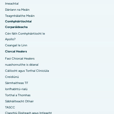
Imeachtaí
Dánlann na Meáin
Teagmhálaithe Meáin
Comhpháirtíochtaí
Corparáideacha
Cén fáth Comhpháirtíocht le
Apollo?
Ceangail le Linn
Ciorcal Healers
Faoi Chiorcal Healers
nuashonruithe is déanaí
Cáilíocht agus Torthaí Cliniciúla
Creidiúnú
Sármhaitheas TF
Ionfhabhtú-rialú
Torthaí a Thomhas
Sábháilteacht Othair
TASCC
Claochlú Digiteach agus Intleacht