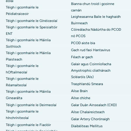
eolaí
Bianna chun troid i gcoinne
Téigh i gcomhairle le
carnán
Péidiatraiceoir
Leigheasanna Baile le haghaidh
Téigh i gcomhairle le Gínéiceolaí
Buinneach
Téigh i gcomhairle le Speisialtóir
Cóireálacha Nádúrtha do PCOD
ENT
nó PCOS
Téigh i gcomhairle le Máinlia
PCOD aiste bia
Soithíoch
Gach rud faoi Hantavirus
Téigh i gcomhairle le Máinlia
Féach ar gach
Plaisteach
Galair agus Coinníollacha
Téigh i gcomhairle le
Amyotrophic cliathánach
hOftailmeolaí
Scléaróis (Als)
Téigh i gcomhairle le
Trasphlandú Smeara
Réamaiteolaí
Ailse Brain
Téigh i gcomhairle le Máinlia
Ginearálta
Ailse chíche
Téigh i gcomhairle le Deirmeolaí
Galar Duán Ainsealach (CKD)
Téigh i gcomhairle le
Ailse Chalaireicteach
hInchríniteolaí
Galar Artery Chorónaigh
Téigh i gcomhairle le Fiaclóir
Diaibéiteas Mellitus