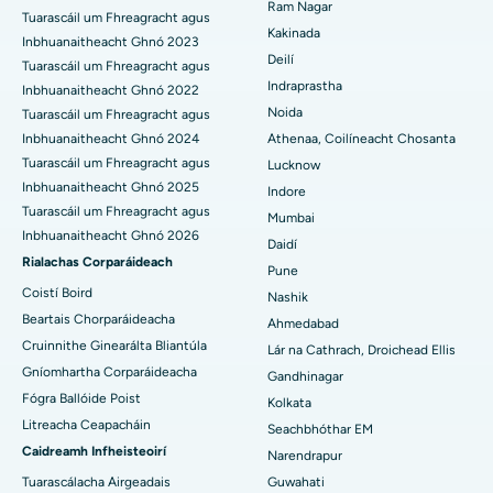
Ram Nagar
Tuarascáil um Fhreagracht agus
An tOspidéal is Fearr i Panchavati, Nashik
Athsholáthar Glún Iomlán Ceirmeach
Kakinada
Inbhuanaitheacht Ghnó 2023
Deilí
An tOspidéal is Fearr i Secunderabad, Hyderabad
ERCP
Tuarascáil um Fhreagracht agus
Indraprastha
Inbhuanaitheacht Ghnó 2022
Ospidéal is Fearr i Seshadripuram, Bangalore
Noida
Tuarascáil um Fhreagracht agus
Inbhuanaitheacht Ghnó 2024
Athenaa, Coilíneacht Chosanta
An tOspidéal is Fearr i Waltair Main Road, Visakhapatnam
Tuarascáil um Fhreagracht agus
Lucknow
Inbhuanaitheacht Ghnó 2025
Indore
An tOspidéal is Fearr i mBóthar Subhash Nagar, Karimnagar
Tuarascáil um Fhreagracht agus
Mumbai
Inbhuanaitheacht Ghnó 2026
Ospidéal is Fearr i Managari, Karaikudi
Daidí
Rialachas Corparáideach
Pune
An tOspidéal is Fearr in Arepally, Warangal
Coistí Boird
Nashik
Beartais Chorparáideacha
Ahmedabad
An tOspidéal is Fearr i gCoilíneacht Arera, Bhopal
Cruinnithe Ginearálta Bliantúla
Lár na Cathrach, Droichead Ellis
Gníomhartha Corparáideacha
Ospidéal is Fearr i Jayanagar, Bangalore
Gandhinagar
Fógra Ballóide Poist
Kolkata
An tOspidéal is Fearr i KK Nagar, Madurai
Litreacha Ceapacháin
Seachbhóthar EM
Caidreamh Infheisteoirí
Narendrapur
Ospidéal is Fearr i Ramji Nagar, Nellore
Tuarascálacha Airgeadais
Guwahati