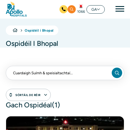
prí
GA
1066
Skip to main content
Ospidéil i Bhopal
Ospidéil I Bhopal
SÓRTÁIL DE RÉIR
Gach Ospidéal(1)