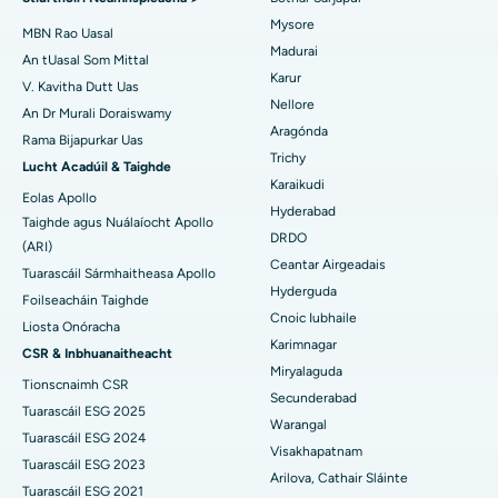
Mysore
An tOspidéal is Fearr in Aonad-15, Bhubaneswar
Embolization Artaire útarach
MBN Rao Uasal
Madurai
Aimsigh Síceolaí
An tUasal Som Mittal
An tOspidéal is Fearr i Seepat Road, Bilaspur
Cystectomy ovarian
Karur
V. Kavitha Dutt Uas
Nellore
An Dr Murali Doraiswamy
An tOspidéal is Fearr in Ellisbridge, Ahmedabad
Máinliacht Ailse Cíche
Aragónda
Rama Bijapurkar Uas
Aimsigh Máinlia Ginearálta
Trichy
An tOspidéal is Fearr i Nua-Deilí
Brachteiripe
Lucht Acadúil & Taighde
Karaikudi
Eolas Apollo
An tOspidéal is Fearr i DRDO, Hyderabad
colonoscopy
Hyderabad
Taighde agus Nuálaíocht Apollo
DRDO
(ARI)
An tOspidéal is Fearr i GS Road, Guwahati
Polypectomy
Ceantar Airgeadais
Tuarascáil Sármhaitheasa Apollo
Hyderguda
An tOspidéal is Fearr i Hyderguda, Hyderabad
Spreagadh Deep Brain
Foilseacháin Taighde
Cnoic Iubhaile
Liosta Onóracha
An tOspidéal is Fearr i Vijay Nagar, Indore
Scagdhealú peritoneal
Karimnagar
CSR & Inbhuanaitheacht
Miryalaguda
Tionscnaimh CSR
An tOspidéal is Fearr i Suryaraopeta Main Road, Kakinada
Bithóipse Duán
Secunderabad
Tuarascáil ESG 2025
Warangal
An tOspidéal is Fearr i gCanáil Chiorclach Bhóthar, Kolkata
Parathyroidectomy
Tuarascáil ESG 2024
Visakhapatnam
Tuarascáil ESG 2023
An tOspidéal is Fearr i CBD Belapur, Navi Mumbai
Máinliacht Cytoreductive
Arilova, Cathair Sláinte
Tuarascáil ESG 2021