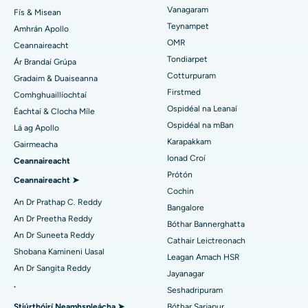
Vanagaram
Fís & Misean
An tOspidéal is Fearr i Jubilee Hills, Hyderabad
Máinliacht Lasik
Teynampet
Amhrán Apollo
Aimsigh Péidiatraiceach
OMR
Ceannaireacht
An tOspidéal is Fearr i Tondiarpet, Chennai
Rhinoplasty
Tondiarpet
Ár Brandaí Grúpa
Cotturpuram
Gradaim & Duaiseanna
An tOspidéal is Fearr i Kotturpuram, Chennai
Liposuction
Aimsigh Deirmeolaí
Firstmed
Comhghuaillíochtaí
Ospidéal is Fearr i Bóthar Kovai, Karur
Angiogram Corónach
Ospidéal na Leanaí
Éachtaí & Clocha Míle
Ospidéal na mBan
Lá ag Apollo
An tOspidéal is Fearr i Karapakkam, Chennai
Athsholáthar Comhla Aortach Transcatheter
Aimsigh Úireolaí
Karapakkam
Gairmeacha
Ionad Croí
Ceannaireacht
An tOspidéal is Fearr in Arilova, Vizag
Deisiú Comhla MitraClip
Prótón
Ceannaireacht ➤
An tOspidéal is Fearr i Kanpur Road, Lucknow
Máinliacht Chairdiach Íosta Ionrach
Cochin
Aimsigh Diaibéiteolaí
An Dr Prathap C. Reddy
Bangalore
An tOspidéal is Fearr in Earnáil-26, Noida
Ablation Catheter
An Dr Preetha Reddy
Bóthar Bannerghatta
An Dr Suneeta Reddy
Cathair Leictreonach
Aimsigh Gínéiceolaí
An tOspidéal is Fearr i Gandhinagar, Ahmedabad
Máinliacht Atógála ACL
Shobana Kamineni Uasal
Leagan Amach HSR
An Dr Sangita Reddy
An tOspidéal is Fearr in Aragonda, Andhra Pradesh
Athsholáthar Ghualainn Droim ar Ais
Jayanagar
.
Seshadripuram
Aimsigh Lia Ginearálta
An tOspidéal is Fearr i mBóthar Bannerghatta, Bangalore
Ablation Endometrial
Stiúrthóirí Neamhspleácha ➤
Bóthar Sarjapur