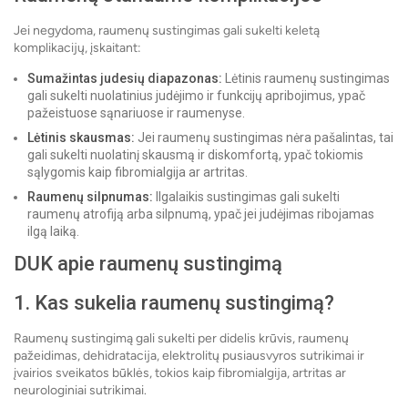
Jei negydoma, raumenų sustingimas gali sukelti keletą
komplikacijų, įskaitant:
Sumažintas judesių diapazonas:
Lėtinis raumenų sustingimas
gali sukelti nuolatinius judėjimo ir funkcijų apribojimus, ypač
pažeistuose sąnariuose ir raumenyse.
Lėtinis skausmas:
Jei raumenų sustingimas nėra pašalintas, tai
gali sukelti nuolatinį skausmą ir diskomfortą, ypač tokiomis
sąlygomis kaip fibromialgija ar artritas.
Raumenų silpnumas:
Ilgalaikis sustingimas gali sukelti
raumenų atrofiją arba silpnumą, ypač jei judėjimas ribojamas
ilgą laiką.
DUK apie raumenų sustingimą
1. Kas sukelia raumenų sustingimą?
Raumenų sustingimą gali sukelti per didelis krūvis, raumenų
pažeidimas, dehidratacija, elektrolitų pusiausvyros sutrikimai ir
įvairios sveikatos būklės, tokios kaip fibromialgija, artritas ar
neurologiniai sutrikimai.