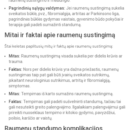
raumenų sustingimo ir mėšlungio.
Pagrindinių sąlygų valdymas:
Jei raumenų sustingimą sukelia
sveikatos būklė, pvz., fibromialgija, artritas ar Parkinsono liga,
pagrindinės būklės gydymas vaistais, gyvenimo būdo pokyčiai ir
terapija gali padėti sumažinti standumą.
Mitai ir faktai apie raumenų sustingimą
Štai keletas paplitusių mitų ir faktų apie raumenų sustingimą:
Mitas:
Raumenų sustingimą visada sukelia per didelis krūvis ar
trauma.
Faktas:
Nors per didelis krūvis yra dažna priežastis, raumenų
sustingimas taip pat gali būti įvairių sveikatos sutrikimų,
įskaitant neurologinius sutrikimus, artritą ir fibromialgiją,
simptomas.
Mitas:
Tempimas iš karto sumažins raumenų sustingimą.
Faktas:
Tempimas gali padėti sušvelninti standumą, tačiau tai
gali nesuteikti greito palengvėjimo. Ilgalaikiam palengvėjimui gali
prireikti nuoseklaus tempimo ir kitokio gydymo, pavyzdžiui,
poilsio, karščio ar vaistų.
Raumenų standumo komplikacijos