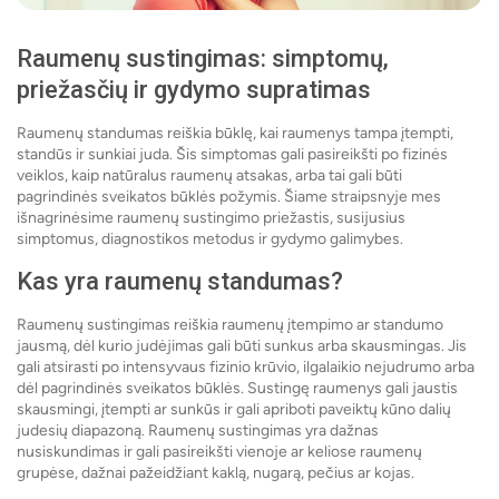
Raumenų sustingimas: simptomų,
priežasčių ir gydymo supratimas
Raumenų standumas reiškia būklę, kai raumenys tampa įtempti,
standūs ir sunkiai juda. Šis simptomas gali pasireikšti po fizinės
veiklos, kaip natūralus raumenų atsakas, arba tai gali būti
pagrindinės sveikatos būklės požymis. Šiame straipsnyje mes
išnagrinėsime raumenų sustingimo priežastis, susijusius
simptomus, diagnostikos metodus ir gydymo galimybes.
Kas yra raumenų standumas?
Raumenų sustingimas reiškia raumenų įtempimo ar standumo
jausmą, dėl kurio judėjimas gali būti sunkus arba skausmingas. Jis
gali atsirasti po intensyvaus fizinio krūvio, ilgalaikio nejudrumo arba
dėl pagrindinės sveikatos būklės. Sustingę raumenys gali jaustis
skausmingi, įtempti ar sunkūs ir gali apriboti paveiktų kūno dalių
judesių diapazoną. Raumenų sustingimas yra dažnas
nusiskundimas ir gali pasireikšti vienoje ar keliose raumenų
grupėse, dažnai pažeidžiant kaklą, nugarą, pečius ar kojas.