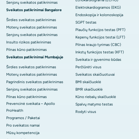
Echokardiograma (ECHO)
Senjorų sveikatos patikrinimas
Elektrokardiogramos (EKG)
Sveikatos patikrinimai Bangalore
Endoskopija ir kolonoskopija
Širdies sveikatos patikrinimas
SGPT testas
Moterų sveikatos patikrinimas
Plaučių funkcijos testas (PFT)
Senjorų sveikatos patikrinimas
Kepenų funkcijos testai (LFT)
Insulto rizikos patikrinimas
Pilnas kraujo tyrimas (CBC)
Pilnas kūno patikrinimas
Inkstų funkcijos testas (KFT)
Sveikatos patikrinimai Mumbajuje
Sveikata ir gyvenimo būdas
Širdies sveikatos patikrinimas
Peržiūrėti visus
Moterų sveikatos patikrinimas
Sveikatos skaičiuotuvai
Pagrindinis sveikatos patikrinimas
BMI skaičiuoklė
Senjorų sveikatos patikrinimas
BMR skaičiuoklė
Pilnas kūno patikrinimas
Kūno riebalų skaičiuoklė
Prevencinė sveikata – Apollo
Spalvų matymo testas
ProHealth
Rodyti visus
Programos / Paketai
Pro sveikatos namai
Mūsų kompetencija