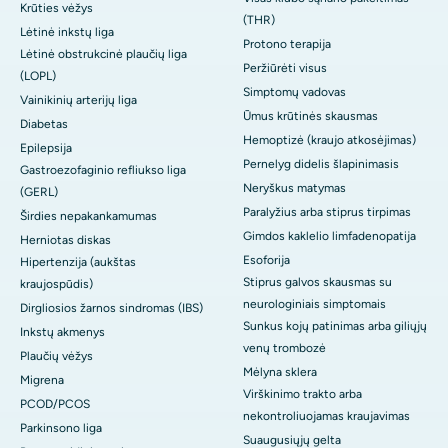
Krūties vėžys
(THR)
Lėtinė inkstų liga
Protono terapija
Lėtinė obstrukcinė plaučių liga
Peržiūrėti visus
(LOPL)
Simptomų vadovas
Vainikinių arterijų liga
Ūmus krūtinės skausmas
Diabetas
Hemoptizė (kraujo atkosėjimas)
Epilepsija
Pernelyg didelis šlapinimasis
Gastroezofaginio refliukso liga
Neryškus matymas
(GERL)
Paralyžius arba stiprus tirpimas
Širdies nepakankamumas
Gimdos kaklelio limfadenopatija
Herniotas diskas
Esoforija
Hipertenzija (aukštas
Stiprus galvos skausmas su
kraujospūdis)
neurologiniais simptomais
Dirgliosios žarnos sindromas (IBS)
Sunkus kojų patinimas arba giliųjų
Inkstų akmenys
venų trombozė
Plaučių vėžys
Mėlyna sklera
Migrena
Virškinimo trakto arba
PCOD/PCOS
nekontroliuojamas kraujavimas
Parkinsono liga
Suaugusiųjų gelta