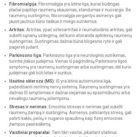
Fibromialgija:
Fibromialgija yra lėtinė liga, kuriai būdingas
plačiai paplitęs raumenų skausmas, standumas ir nuovargis. Be
raumenų sustingimo, fibromialgija sergantys asmenys gali
jausti jautrius kūno taškus ir miego sutrikimus.
Artritas:
Artritas, ypač osteoartritas ir reumatoidinis artritas, gali
sukelti sąnarių uždegimą, dėl kurio atsiranda aplinkinių raumenų
sustingimas. Sustingimas dažnai būna blogesnis ryte ir gali
pagerėti judant.
Parkinsono liga:
Parkinsono liga yra neurologinis sutrikimas,
turintis įtakos judėjimui. Vienas iš pagrindinių Parkinsono ligos
simptomų yra raumenų sustingimas arba sustingimas, dėl kurio
judėjimas gali būti lėtas ir sunkus.
Išsėtinė sklerozė (MS):
IS yra lėtinė autoimuninė liga,
pažeidžianti centrinę nervų sistemą. Raumenų sustingimas yra
dažnas IS simptomas ir dažnai siejamas su spazmiškumu arba
nevalingu raumenų įsitempimu.
Stresas ir nerimas:
Emocinis stresas ir nerimas gali sukelti
raumenų įtampą ir sustingimą. Asmenys, patiriantys stresą, gali
patirti kaklo, pečių ir nugaros spaudimą kaip fizinį emocinės
įtampos pasireiškimą.
Vaistiniai preparatai:
Tam tikri vaistai, įskaitant statinus