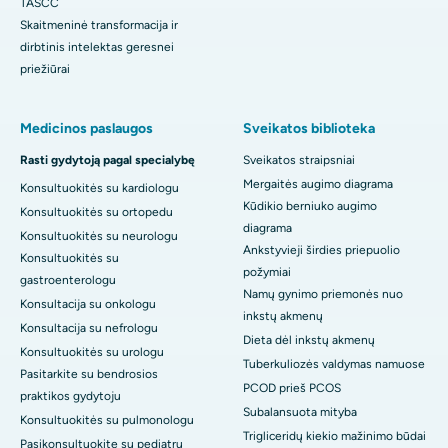
TASCC
Skaitmeninė transformacija ir
dirbtinis intelektas geresnei
priežiūrai
Medicinos paslaugos
Sveikatos biblioteka
Rasti gydytoją pagal specialybę
Sveikatos straipsniai
Mergaitės augimo diagrama
Konsultuokitės su kardiologu
Kūdikio berniuko augimo
Konsultuokitės su ortopedu
diagrama
Konsultuokitės su neurologu
Ankstyvieji širdies priepuolio
Konsultuokitės su
požymiai
gastroenterologu
Namų gynimo priemonės nuo
Konsultacija su onkologu
inkstų akmenų
Konsultacija su nefrologu
Dieta dėl inkstų akmenų
Konsultuokitės su urologu
Tuberkuliozės valdymas namuose
Pasitarkite su bendrosios
PCOD prieš PCOS
praktikos gydytoju
Subalansuota mityba
Konsultuokitės su pulmonologu
Trigliceridų kiekio mažinimo būdai
Pasikonsultuokite su pediatru