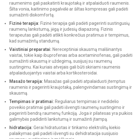
raumenims gali paskatinti kraujotaką ir atpalaiduoti raumenis.
Šilta vonia, kaitinimo pagalvėlė ar šiltas kompresas gali padėti
sumažinti diskomfortą.
Fizinė terapija:
Fizinė terapija gali padėti pagerinti sustingusių
raumenų lankstumą, jėgą ir judesių diapazoną. Fizinis
terapeutas gali padėti atlikti konkrečius pratimus ir tempimus,
kad sumažintų standumą.
Vaistiniai preparatai:
Nereceptiniai skausmą malšinantys
vaistai, tokie kaip ibuprofenas arba acetaminofenas, gali padėti
sumažinti skausmą ir uždegimą, susijusį su raumenų
sustingimu. Kai kuriais atvejais gali būti skiriami raumenis
atpalaiduojantys vaistai arba kortikosteroidai.
Masažo terapija:
Masažas gali padėti atpalaiduoti įtemptus
raumenis ir pagerinti kraujotaką, palengvindamas sustingimą ir
skausmą.
Tempimas ir pratimai:
Reguliarus tempimas ir nedidelio
poveikio pratimai gali padėti išvengti raumenų sustingimo ir
pagerinti bendrą raumenų funkciją. Joga ir pilatesas yra puikios
galimybės padidinti lankstumą ir sumažinti įtampą.
hidratacija:
Gerai hidratuotas ir tinkamo elektrolitų kiekio
palaikymas gali padėti išvengti su dehidratacija susijusio