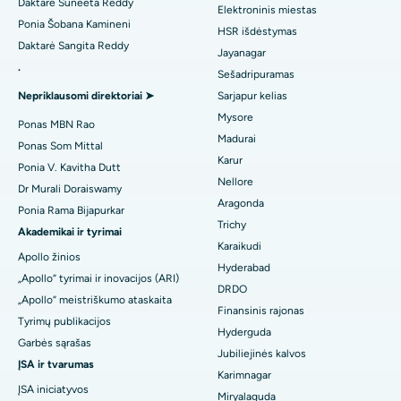
Daktarė Suneeta Reddy
Elektroninis miestas
Rasti ginekologą
Geriausia ligoninė Gandhinagare, Ahmedabade
Ponia Šobana Kamineni
ACL rekonstrukcinė chirurgija
HSR išdėstymas
Daktarė Sangita Reddy
Geriausia ligoninė Aragondoje, Andhra Pradeše
Jayanagar
Atvirkštinis pečių pakeitimas
.
Sešadripuramas
Rasti bendrosios praktikos gydytoją
Geriausia ligoninė Bannerghatta Road, Bangalore
Nepriklausomi direktoriai ➤
Sarjapur kelias
Endometriumo abliacija
Mysore
Geriausia ligoninė 15-ajame skyriuje, Bhubanešvare
Ponas MBN Rao
Gimdos arterijų embolizacija
Madurai
Ponas Som Mittal
Rasti psichologą
Geriausia ligoninė Seepat Road, Bilaspur
Karur
Ponia V. Kavitha Dutt
Kiaušidžių cistektomija
Nellore
Dr Murali Doraiswamy
Geriausia ligoninė Ellisbridge mieste, Ahmedabade
Aragonda
Krūties vėžio chirurgija
Ponia Rama Bijapurkar
Rasti bendrosios praktikos chirurgą
Trichy
Geriausia ligoninė Naujajame Delyje
Akademikai ir tyrimai
Brachiterapija
Karaikudi
Apollo žinios
Geriausia ligoninė DRDO, Haidarabade
Hyderabad
„Apollo“ tyrimai ir inovacijos (ARI)
kolonoskopija
DRDO
„Apollo“ meistriškumo ataskaita
Geriausia ligoninė GS Road, Guwahati
Finansinis rajonas
Polypectomy
Tyrimų publikacijos
Hyderguda
Geriausia ligoninė Hydergudoje, Hyderabade
Garbės sąrašas
Gili smegenų stimuliacija
Jubiliejinės kalvos
ĮSA ir tvarumas
Geriausia ligoninė Vijay Nagare, Indore
Karimnagar
Peritoninė dializė
ĮSA iniciatyvos
Miryalaguda