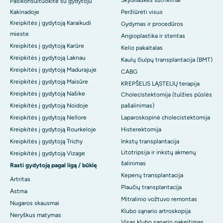
Skydliaukės sutrikimai
Pasikonsultuokite su gydytoju
Kakinadoje
Peržiūrėti visus
Kreipkitės į gydytoją Karaikudi
Gydymas ir procedūros
mieste
Angioplastika ir stentas
Kreipkitės į gydytoją Karūre
Kelio pakaitalas
Kreipkitės į gydytoją Laknau
Kaulų čiulpų transplantacija (BMT)
Kreipkitės į gydytoją Madurajuje
CABG
Kreipkitės į gydytoją Maisūre
KREPŠELIS LĄSTELIŲ terapija
Kreipkitės į gydytoją Našike
Cholecistektomija (tulžies pūslės
Kreipkitės į gydytoją Noidoje
pašalinimas)
Kreipkitės į gydytoją Nellore
Laparoskopinė cholecistektomija
Kreipkitės į gydytoją Rourkeloje
Histerektomija
Kreipkitės į gydytoją Trichy
Inkstų transplantacija
Litotripsija ir inkstų akmenų
Kreipkitės į gydytoją Vizage
šalinimas
Rasti gydytoją pagal ligą / būklę
Kepenų transplantacija
Artritas
Plaučių transplantacija
Astma
Mitralinio vožtuvo remontas
Nugaros skausmai
Klubo sąnario artroskopija
Neryškus matymas
Visas klubo sąnario pakeitimas