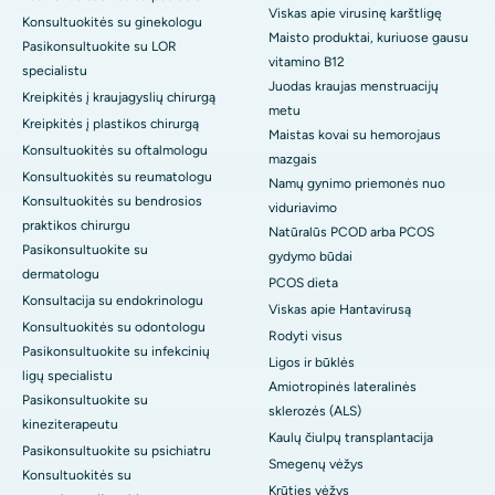
Viskas apie virusinę karštligę
Konsultuokitės su ginekologu
Maisto produktai, kuriuose gausu
Pasikonsultuokite su LOR
vitamino B12
specialistu
Juodas kraujas menstruacijų
Kreipkitės į kraujagyslių chirurgą
metu
Kreipkitės į plastikos chirurgą
Maistas kovai su hemorojaus
Konsultuokitės su oftalmologu
mazgais
Konsultuokitės su reumatologu
Namų gynimo priemonės nuo
Konsultuokitės su bendrosios
viduriavimo
praktikos chirurgu
Natūralūs PCOD arba PCOS
Pasikonsultuokite su
gydymo būdai
dermatologu
PCOS dieta
Konsultacija su endokrinologu
Viskas apie Hantavirusą
Konsultuokitės su odontologu
Rodyti visus
Pasikonsultuokite su infekcinių
Ligos ir būklės
ligų specialistu
Amiotropinės lateralinės
Pasikonsultuokite su
sklerozės (ALS)
kineziterapeutu
Kaulų čiulpų transplantacija
Pasikonsultuokite su psichiatru
Smegenų vėžys
Konsultuokitės su
Krūties vėžys