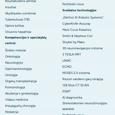
Reumatoidinis artritas
Peržiūrėti visus
Insultas
Sveikatos technologijos
Skydliaukės sutrikimai
„DaVinci XI-Robotic Systems“.
Tuberkuliozė (TB)
CyberKnife-Accuray
Opinis kolitas
Meril Cuvis Robotics
Virusinis hepatitas
Smith & Nephew Cori
Kompetencijos ir specialybių
Stryker by Mako
centrai
3D neuronavigacijos sistema
Širdies mokslai
3 TESLA MRT
Onkologija
LINAC
Neurologijos
ECMO
Gastroenterologija
MOSES 2.0 sistema
Urologija
Rezum vandens garų terapija
Organų transplantacija
128 Slice CT SCAN
Pulmonologija
ESWT
Akušerija ir ginekologija
AI diagnostika
Vidaus medicina
Stereotaksinės neurochirurgijos
Kraujagyslių chirurgija
aparatas
Pediatrija