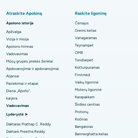
Rasti pulmonologą
Minimaliai invazinis Subvastus bendras kelio sąnario
Geriausia ligoninė Paschim Boragaon mieste, Guvahatyje
Atraskite Apoloną
Raskite ligoninę
pakeitimas
Geriausia ligoninė PH Road, Čenajuje
Apolono istorija
Čenajus
Greitasis kelio sąnario pakeitimas dienos priežiūros centre
Rasti odontologą
Grems kelias
Apžvalga
Geriausias širdies centras „Thousand Lights“ rajone, Čenajuje
Rankovių gastrektomija
Vanagaramas
Vizija ir misija
Geriausia ligoninė Jubilee Hills rajone, Haidarabade
Teynampet
Apolono himnas
Lasik chirurgija
Rasti pediatriją
OMR
Vadovavimas
Geriausia ligoninė Tondiarpete, Čenajuje
Tondiarpet
Mūsų grupės prekės ženklai
Rinoplasty
Kotturpuramas
Apdovanojimai ir apdovanojimai
Geriausia ligoninė Kotturpurame, Čenajuje
Rasti dermatologą
liposuction
Firstmed
Aljansai
Geriausia ligoninė Kovai Road, Karur
Vaikų ligoninė
Pasiekimai ir etapai
Koronarinė angiograma
Moterų ligoninė
Diena „Apollo“.
Geriausia ligoninė Karapakkame, Čenajuje
Karapakkam
Rasti urologą
karjera
Transkateterio aortos vožtuvo pakeitimas
Širdies centras
Vadovavimas
Geriausia ligoninė Arilovoje, Vizage
MitraClip vožtuvų remontas
Protonų
Lyderystė ➤
Geriausia ligoninė Kanpur Road, Laknau
Kočinas
Rasti diabetologą
Minimaliai invazinė širdies chirurgija
Daktaras Prathap C. Reddy
Bangaloras
Geriausia ligoninė 26 sektoriuje, Noidoje
Daktarė Preetha Reddy
Bannerghatta kelias
Kateterio abliacija