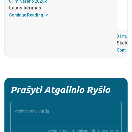
01 m. vasario 2025 d
Lupus bėrimas
Continue Reading
01 m. va
Skelet
Continu
Prašyti Atgalinio Ryšio