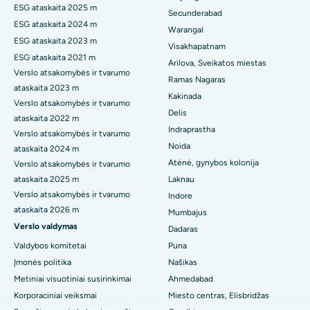
Geriausia ligoninė Suryaraopeta Main Road, Kakinada
ESG ataskaita 2025 m
Secunderabad
Inkstų biopsija
ESG ataskaita 2024 m
Warangal
Geriausia ligoninė Canal Circular Road, Kolkata
ESG ataskaita 2023 m
Paratiroidektomija
Visakhapatnam
ESG ataskaita 2021 m
Geriausia ligoninė CBD Belapure, Navi Mumbajuje
Arilova, Sveikatos miestas
Verslo atsakomybės ir tvarumo
Citoredukcinė chirurgija
Ramas Nagaras
ataskaita 2023 m
Geriausia ligoninė Pančavatyje, Našike
Kakinada
Keraminis viso kelio pakeitimas
Verslo atsakomybės ir tvarumo
Delis
Geriausia ligoninė Secunderabade, Haidarabade
ataskaita 2022 m
ERCP
Indraprastha
Verslo atsakomybės ir tvarumo
Geriausia ligoninė Seshadripurame, Bangalore
Noida
ataskaita 2024 m
Atėnė, gynybos kolonija
Verslo atsakomybės ir tvarumo
Geriausia ligoninė Waltair Main Road, Visakhapatnam
ataskaita 2025 m
Laknau
Verslo atsakomybės ir tvarumo
Indore
Geriausia ligoninė Subhash Nagar Road, Karimnagar
ataskaita 2026 m
Mumbajus
Verslo valdymas
Geriausia ligoninė Managaryje, Karaikudi
Dadaras
Valdybos komitetai
Puna
Geriausia ligoninė Arepally mieste, Warangal mieste
Įmonės politika
Našikas
Metiniai visuotiniai susirinkimai
Ahmedabad
Geriausia ligoninė Arera kolonijoje, Bhopale
Korporaciniai veiksmai
Miesto centras, Elisbridžas