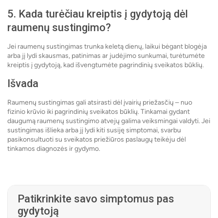
5. Kada turėčiau kreiptis į gydytoją dėl
raumenų sustingimo?
Jei raumenų sustingimas trunka keletą dienų, laikui bėgant blogėja
arba jį lydi skausmas, patinimas ar judėjimo sunkumai, turėtumėte
kreiptis į gydytoją, kad išvengtumėte pagrindinių sveikatos būklių.
Išvada
Raumenų sustingimas gali atsirasti dėl įvairių priežasčių – nuo ​​
fizinio krūvio iki pagrindinių sveikatos būklių. Tinkamai gydant
daugumą raumenų sustingimo atvejų galima veiksmingai valdyti. Jei
sustingimas išlieka arba jį lydi kiti susiję simptomai, svarbu
pasikonsultuoti su sveikatos priežiūros paslaugų teikėju dėl
tinkamos diagnozės ir gydymo.
Patikrinkite savo simptomus pas
gydytoją