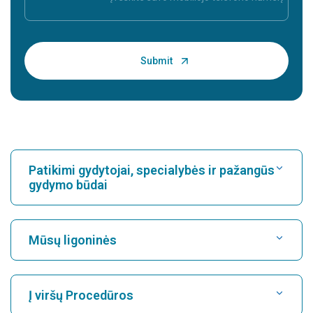
Patikimi gydytojai, specialybės ir pažangūs
gydymo būdai
Raskite ligoninę
Mūsų ligoninės
Rasti kardiologą
Geriausia ligoninė Karukutty mieste, Kočine
Į viršų Procedūros
Geriausia ligoninė Greams Road, Čenajuje