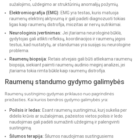
sužalojimo, uždegimo ar struktūrinių anomalijų požymių.
Elektromiografija (EMG):
EMG yra testas, kuris matuoja
raumenų elektrinį aktyvumą ir gali padėti diagnozuoti tokias
ligas kaip raumenų distrofija, miozitas ar nervų sutrikimai.
Neurologinis įvertinimas:
Jei įtariama neurologinė būklė,
gydytojas gali atlikti refleksų, koordinacijos ir raumenų jėgos
testus, kad nustatytų, ar standumas yra susijęs su neurologine
problema.
Raumenų biopsija:
Retais atvejais gali būti atliekama raumenų
biopsija, siekiant paimti raumenų audinio mėginį analizei, jei
įtariama tokia rimta būklė kaip raumenų distrofija.
Raumenų standumo gydymo galimybės
Raumenų sustingimo gydymas priklauso nuo pagrindinės
priežasties. Kai kurios bendros gydymo galimybės yra:
Poilsis ir ledas:
Esant raumenų sustingimui, kurį sukelia per
didelis krūvis ar sužalojimas, pažeistos vietos poilsis ir ledo
naudojimas gali padėti sumažinti uždegimą ir palengvinti
sustingimą.
Šilumos terapija:
Šilumos naudojimas sustingusiems