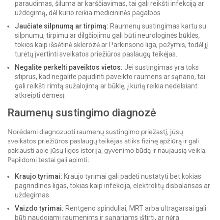
paraudimas, šiluma ar karščiavimas, tai gali reikšti infekciją ar
uždegimą, dėl kurio reikia medicininės pagalbos.
Jaučiate silpnumą ar tirpimą:
Raumenų sustingimas kartu su
silpnumu, tirpimu ar dilgčiojimu gali būti neurologinės būklės,
tokios kaip išsėtinė sklerozė ar Parkinsono liga, požymis, todėl jį
turėtų įvertinti sveikatos priežiūros paslaugų teikėjas.
Negalite perkelti paveiktos vietos:
Jei sustingimas yra toks
stiprus, kad negalite pajudinti paveikto raumens ar sąnario, tai
gali reikšti rimtą sužalojimą ar būklę, į kurią reikia nedelsiant
atkreipti dėmesį.
Raumenų sustingimo diagnozė
Norėdami diagnozuoti raumenų sustingimo priežastį, jūsų
sveikatos priežiūros paslaugų teikėjas atliks fizinę apžiūrą ir gali
paklausti apie jūsų ligos istoriją, gyvenimo būdą ir naujausią veiklą.
Papildomi testai gali apimti:
Kraujo tyrimai:
Kraujo tyrimai gali padėti nustatyti bet kokias
pagrindines ligas, tokias kaip infekcija, elektrolitų disbalansas ar
uždegimas.
Vaizdo tyrimai:
Rentgeno spinduliai, MRT arba ultragarsai gali
būti naudojami raumenims ir sąnariams ištirti, ar nėra