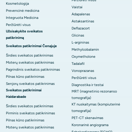
Peržiūrėti visus
Kosmetologija
Vaistai
Prevencinė medicina
Adapalenas
Integruota Medicina
Astaksantinas
Peržiūrėti visus
Deflazacort
Užsisakykite sveikatos
Glicinas
patikrinimą
L-argininas
Sveikatos patikrinimai Čenajuje
Methylcobalamin
Širdies sveikatos patikrinimas
Oxymetholone
Moterų sveikatos patikrinimas
Tadalafil
Pagrindinis sveikatos patikrinimas
Vonoprazanas
Pilnas kūno patikrinimas
Peržiūrėti visus
Senjorų sveikatos patikrinimas
Diagnostika ir testai
Sveikatos patikrinimai
MRT (magnetinio rezonanso
Haidarabade
tomografija)
KT nuskaitymas (kompiuterinė
Širdies sveikatos patikrinimas
tomografija)
Pirminis sveikatos patikrinimas
PET-CT skenavimas
Pilnas kūno patikrinimas
Koronarinė angiograma
Moterų sveikatos patikrinimas