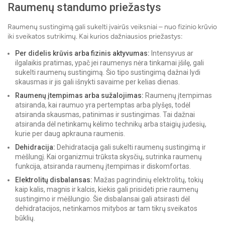
Raumenų standumo priežastys
Raumenų sustingimą gali sukelti įvairūs veiksniai – nuo ​​fizinio krūvio
iki sveikatos sutrikimų. Kai kurios dažniausios priežastys:
Per didelis krūvis arba fizinis aktyvumas:
Intensyvus ar
ilgalaikis pratimas, ypač jei raumenys nėra tinkamai įšilę, gali
sukelti raumenų sustingimą. Šio tipo sustingimą dažnai lydi
skausmas ir jis gali išnykti savaime per kelias dienas.
Raumenų įtempimas arba sužalojimas:
Raumenų įtempimas
atsiranda, kai raumuo yra pertemptas arba plyšęs, todėl
atsiranda skausmas, patinimas ir sustingimas. Tai dažnai
atsiranda dėl netinkamų kėlimo technikų arba staigių judesių,
kurie per daug apkrauna raumenis.
Dehidracija:
Dehidratacija gali sukelti raumenų sustingimą ir
mėšlungį. Kai organizmui trūksta skysčių, sutrinka raumenų
funkcija, atsiranda raumenų įtempimas ir diskomfortas.
Elektrolitų disbalansas:
Mažas pagrindinių elektrolitų, tokių
kaip kalis, magnis ir kalcis, kiekis gali prisidėti prie raumenų
sustingimo ir mėšlungio. Šie disbalansai gali atsirasti dėl
dehidratacijos, netinkamos mitybos ar tam tikrų sveikatos
būklių.