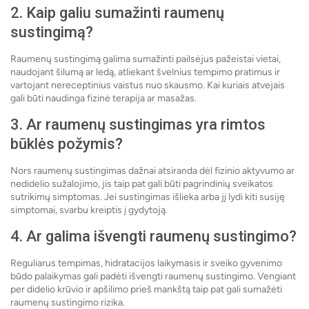
2. Kaip galiu sumažinti raumenų
sustingimą?
Raumenų sustingimą galima sumažinti pailsėjus pažeistai vietai,
naudojant šilumą ar ledą, atliekant švelnius tempimo pratimus ir
vartojant nereceptinius vaistus nuo skausmo. Kai kuriais atvejais
gali būti naudinga fizinė terapija ar masažas.
3. Ar raumenų sustingimas yra rimtos
būklės požymis?
Nors raumenų sustingimas dažnai atsiranda dėl fizinio aktyvumo ar
nedidelio sužalojimo, jis taip pat gali būti pagrindinių sveikatos
sutrikimų simptomas. Jei sustingimas išlieka arba jį lydi kiti susiję
simptomai, svarbu kreiptis į gydytoją.
4. Ar galima išvengti raumenų sustingimo?
Reguliarus tempimas, hidratacijos laikymasis ir sveiko gyvenimo
būdo palaikymas gali padėti išvengti raumenų sustingimo. Vengiant
per didelio krūvio ir apšilimo prieš mankštą taip pat gali sumažėti
raumenų sustingimo rizika.