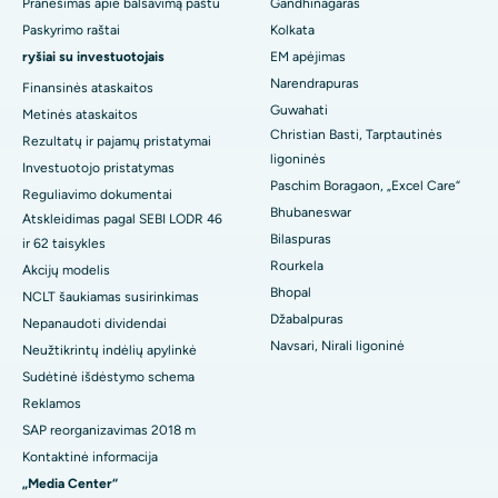
Geriausia ligoninė Jayanagar mieste, Bangalore
Pranešimas apie balsavimą paštu
Gandhinagaras
Paskyrimo raštai
Kolkata
Geriausia ligoninė KK Nagare, Madurajuje
ryšiai su investuotojais
EM apėjimas
Narendrapuras
Finansinės ataskaitos
Geriausia ligoninė Ramji Nagare, Nellore
Guwahati
Metinės ataskaitos
Christian Basti, Tarptautinės
Geriausia ligoninė 19 sektoriuje, Rourkela
Rezultatų ir pajamų pristatymai
ligoninės
Investuotojo pristatymas
Geriausia ligoninė Svargeite, Punėje
Paschim Boragaon, „Excel Care“
Reguliavimo dokumentai
Bhubaneswar
Atskleidimas pagal SEBI LODR 46
Geriausia moterų vėžio ligoninė Pietų Delyje
Bilaspuras
ir 62 taisykles
Rourkela
Akcijų modelis
Bhopal
NCLT šaukiamas susirinkimas
Džabalpuras
Nepanaudoti dividendai
Navsari, Nirali ligoninė
Neužtikrintų indėlių apylinkė
Sudėtinė išdėstymo schema
Reklamos
SAP reorganizavimas 2018 m
Kontaktinė informacija
„Media Center“