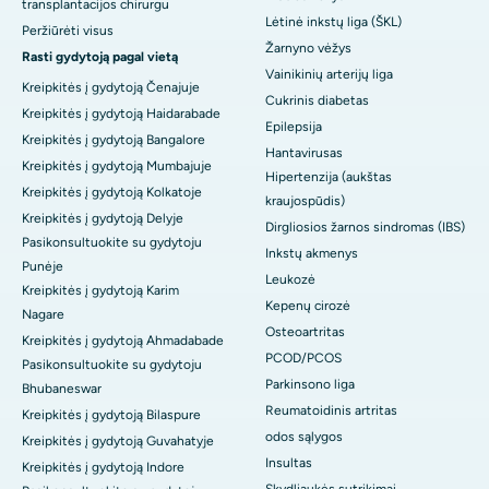
transplantacijos chirurgu
Lėtinė inkstų liga (ŠKL)
Peržiūrėti visus
Žarnyno vėžys
Rasti gydytoją pagal vietą
Vainikinių arterijų liga
Kreipkitės į gydytoją Čenajuje
Cukrinis diabetas
Kreipkitės į gydytoją Haidarabade
Epilepsija
Kreipkitės į gydytoją Bangalore
Hantavirusas
Kreipkitės į gydytoją Mumbajuje
Hipertenzija (aukštas
Kreipkitės į gydytoją Kolkatoje
kraujospūdis)
Kreipkitės į gydytoją Delyje
Dirgliosios žarnos sindromas (IBS)
Pasikonsultuokite su gydytoju
Inkstų akmenys
Punėje
Leukozė
Kreipkitės į gydytoją Karim
Kepenų cirozė
Nagare
Osteoartritas
Kreipkitės į gydytoją Ahmadabade
PCOD/PCOS
Pasikonsultuokite su gydytoju
Parkinsono liga
Bhubaneswar
Reumatoidinis artritas
Kreipkitės į gydytoją Bilaspure
odos sąlygos
Kreipkitės į gydytoją Guvahatyje
Insultas
Kreipkitės į gydytoją Indore