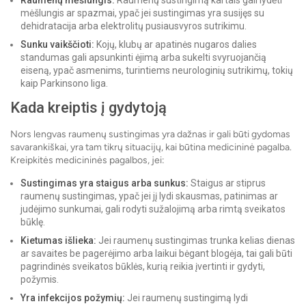
Raumenų mėšlungis:
Raumenų sustingimą kartais gali lydėti
mėšlungis ar spazmai, ypač jei sustingimas yra susijęs su
dehidratacija arba elektrolitų pusiausvyros sutrikimu.
Sunku vaikščioti:
Kojų, klubų ar apatinės nugaros dalies
standumas gali apsunkinti ėjimą arba sukelti svyruojančią
eiseną, ypač asmenims, turintiems neurologinių sutrikimų, tokių
kaip Parkinsono liga.
Kada kreiptis į gydytoją
Nors lengvas raumenų sustingimas yra dažnas ir gali būti gydomas
savarankiškai, yra tam tikrų situacijų, kai būtina medicininė pagalba.
Kreipkitės medicininės pagalbos, jei:
Sustingimas yra staigus arba sunkus:
Staigus ar stiprus
raumenų sustingimas, ypač jei jį lydi skausmas, patinimas ar
judėjimo sunkumai, gali rodyti sužalojimą arba rimtą sveikatos
būklę.
Kietumas išlieka:
Jei raumenų sustingimas trunka kelias dienas
ar savaites be pagerėjimo arba laikui bėgant blogėja, tai gali būti
pagrindinės sveikatos būklės, kurią reikia įvertinti ir gydyti,
požymis.
Yra infekcijos požymių:
Jei raumenų sustingimą lydi