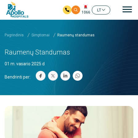
Pag
LT
1066
Pereiti į pagrindinį turinį
Pagrindinis
Simptomai
Raumenų standumas
Raumenų Standumas
01 m. vasario 2025 d
Bendrinti per: