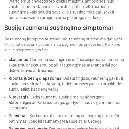
(vartojamus cholesterolio kiekiui mažinti), antipsichozinius
vaistus ir antihistamininius vaistus, gali sukelti raumenų
sustingimą kaip šalutinį poveikį. Šis sustingimas gali išnykti
nutraukus vaisto vartojimą arba pakoregavus dozę.
Susiję raumenų sustingimo simptomai
Be raumenų įtempimo ar standumo, raumenų sustingimą gali lydėti
kiti simptomai, priklausomai nuo pagrindinės priežasties. Kai kurie
susiję simptomai yra šie:
skausmas:
Raumenų sustingimas dažnai siejamas su raumenų
skausmu ar skausmu, ypač jei sustingimas atsiranda dėl per
didelio krūvio ar traumos.
Ribotas judesių diapazonas:
Dėl sustingusių raumenų gali būti
sunku perkelti pažeistą vietą, todėl sumažės judesių amplitudė ir
sunku atlikti kasdienę veiklą.
Nuovargis:
Lėtinį raumenų sustingimą, ypač sergant
fibromialgija ar Parkinsono liga, gali lydėti nuovargis ir bendras
silpnumas.
Patinimas:
Kai kuriais atvejais raumenų sustingimą gali lydėti
patinimas, ypač jei raumenys yra sužeisti ar uždegę.