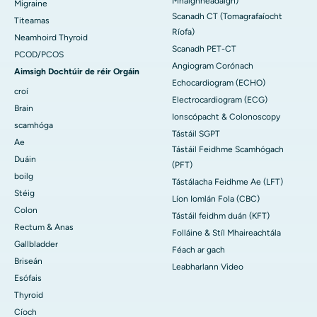
Mhaighnéadaigh)
Migraine
Scanadh CT (Tomagrafaíocht
Titeamas
Ríofa)
Neamhoird Thyroid
Scanadh PET-CT
PCOD/PCOS
Angiogram Corónach
Aimsigh Dochtúir de réir Orgáin
Echocardiogram (ECHO)
croí
Electrocardiogram (ECG)
Brain
Ionscópacht & Colonoscopy
scamhóga
Tástáil SGPT
Ae
Tástáil Feidhme Scamhógach
Duáin
(PFT)
boilg
Tástálacha Feidhme Ae (LFT)
Stéig
Líon Iomlán Fola (CBC)
Colon
Tástáil feidhm duán (KFT)
Rectum & Anas
Folláine & Stíl Mhaireachtála
Gallbladder
Féach ar gach
Briseán
Leabharlann Video
Esófais
Thyroid
Cíoch