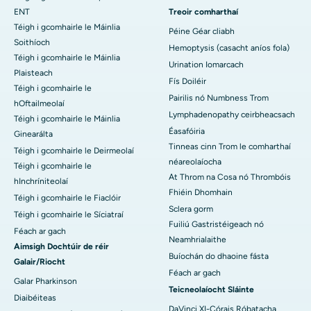
ENT
Treoir comharthaí
Téigh i gcomhairle le Máinlia
Péine Géar cliabh
Soithíoch
Hemoptysis (casacht aníos fola)
Téigh i gcomhairle le Máinlia
Urination Iomarcach
Plaisteach
Fís Doiléir
Téigh i gcomhairle le
Pairilis nó Numbness Trom
hOftailmeolaí
Lymphadenopathy ceirbheacsach
Téigh i gcomhairle le Máinlia
Éasafóiria
Ginearálta
Tinneas cinn Trom le comharthaí
Téigh i gcomhairle le Deirmeolaí
néareolaíocha
Téigh i gcomhairle le
At Throm na Cosa nó Thrombóis
hInchríniteolaí
Fhiéin Dhomhain
Téigh i gcomhairle le Fiaclóir
Sclera gorm
Téigh i gcomhairle le Síciatraí
Fuiliú Gastristéigeach nó
Féach ar gach
Neamhrialaithe
Aimsigh Dochtúir de réir
Buíochán do dhaoine fásta
Galair/Riocht
Féach ar gach
Galar Pharkinson
Teicneolaíocht Sláinte
Diaibéiteas
DaVinci XI-Córais Róbatacha