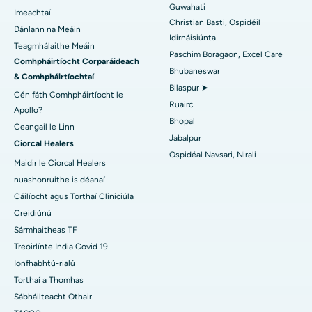
Guwahati
An tOspidéal is Fearr san Earnáil-19, Rourkela
Imeachtaí
Christian Basti, Ospidéil
Dánlann na Meáin
An tOspidéal is Fearr i Swargate, Pune
Idirnáisiúnta
Teagmhálaithe Meáin
Paschim Boragaon, Excel Care
Comhpháirtíocht Corparáideach
An tOspidéal Ailse is Fearr do Mhná i nDeisceart Delhi
Bhubaneswar
& Comhpháirtíochtaí
Bilaspur ➤
Cén fáth Comhpháirtíocht le
Ruairc
Apollo?
Bhopal
Ceangail le Linn
Jabalpur
Ciorcal Healers
Ospidéal Navsari, Nirali
Maidir le Ciorcal Healers
nuashonruithe is déanaí
Cáilíocht agus Torthaí Cliniciúla
Creidiúnú
Sármhaitheas TF
Treoirlínte India Covid 19
Ionfhabhtú-rialú
Torthaí a Thomhas
Sábháilteacht Othair