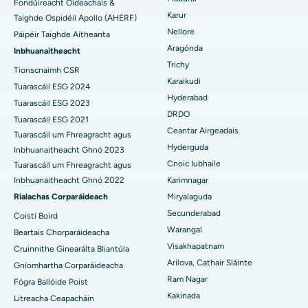
Fondúireacht Oideachais &
Karur
Taighde Ospidéil Apollo (AHERF)
An tOspidéal is Fearr in Aonad-15, Bhubaneswar
Embolization Artaire útarach
Nellore
Páipéir Taighde Aitheanta
Aimsigh Síceolaí
An tOspidéal is Fearr i Seepat Road, Bilaspur
Cystectomy ovarian
Aragónda
Inbhuanaitheacht
Trichy
Tionscnaimh CSR
An tOspidéal is Fearr in Ellisbridge, Ahmedabad
Máinliacht Ailse Cíche
Karaikudi
Tuarascáil ESG 2024
Aimsigh Máinlia Ginearálta
Hyderabad
An tOspidéal is Fearr i Nua-Deilí
Brachteiripe
Tuarascáil ESG 2023
DRDO
Tuarascáil ESG 2021
An tOspidéal is Fearr i DRDO, Hyderabad
colonoscopy
Ceantar Airgeadais
Tuarascáil um Fhreagracht agus
Hyderguda
Inbhuanaitheacht Ghnó 2023
An tOspidéal is Fearr i GS Road, Guwahati
Polypectomy
Cnoic Iubhaile
Tuarascáil um Fhreagracht agus
Inbhuanaitheacht Ghnó 2022
Karimnagar
An tOspidéal is Fearr i Hyderguda, Hyderabad
Spreagadh Deep Brain
Rialachas Corparáideach
Miryalaguda
An tOspidéal is Fearr i Vijay Nagar, Indore
Scagdhealú peritoneal
Secunderabad
Coistí Boird
Warangal
Beartais Chorparáideacha
An tOspidéal is Fearr i Suryaraopeta Main Road, Kakinada
Bithóipse Duán
Visakhapatnam
Cruinnithe Ginearálta Bliantúla
Arilova, Cathair Sláinte
Gníomhartha Corparáideacha
An tOspidéal is Fearr i gCanáil Chiorclach Bhóthar, Kolkata
Parathyroidectomy
Ram Nagar
Fógra Ballóide Poist
An tOspidéal is Fearr i CBD Belapur, Navi Mumbai
Máinliacht Cytoreductive
Kakinada
Litreacha Ceapacháin