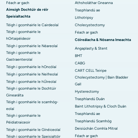
Féach ar gach
Athsholáthar Gneanna
Aimsigh Dochtúir de réir
Trasphlandú ae
Speisialtachta
Lithotripsy
Téigh i gcomhairle le Cairdeolaí
Cholecystectomy
Téigh i gcomhairle le
Féach ar gach
hOrtaipéideoir
Cóireálacha & Nósanna Imeachta
Téigh i gcomhairle le Néareolaí
Angaplasty & Stent
Téigh i gcomhairle le
BMT
Gastraenterolaí
CABG
Téigh i gcomhairle le hOncólaí
CART CELL Teiripe
Téigh i gcomhairle le Neifreolaí
Cholecystectomy | Bain Bladder
Téigh i gcomhairle le hÚireolaí
Gall
Téigh i gcomhairle le Dochtúir
Hysterectomy
Ginearálta
Trasphlandú Duán
Téigh i gcomhairle le scamhóg-
Baint Lithotripsy & Cloch Duán
eolaí
Trasphlandú ae
Téigh i gcomhairle le
Trasphlandú Scamhóg
Péidiatraiceoir
Deisiúchán Comhla Mitral
Téigh i gcomhairle le Gínéiceolaí
Féach ar gach
Téigh i gcomhairle le Speisialtóir