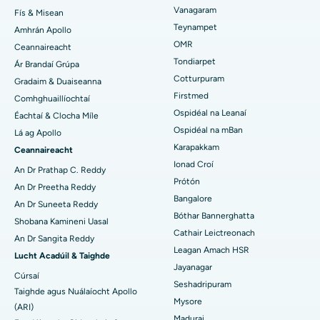
Vanagaram
Fís & Misean
An tOspidéal is Fearr i Jubilee Hills, Hyderabad
Máinliacht Lasik
Teynampet
Amhrán Apollo
Aimsigh Péidiatraiceach
OMR
Ceannaireacht
An tOspidéal is Fearr i Tondiarpet, Chennai
Rhinoplasty
Tondiarpet
Ár Brandaí Grúpa
Cotturpuram
Gradaim & Duaiseanna
An tOspidéal is Fearr i Kotturpuram, Chennai
Liposuction
Aimsigh Deirmeolaí
Firstmed
Comhghuaillíochtaí
Ospidéal is Fearr i Bóthar Kovai, Karur
Angiogram Corónach
Ospidéal na Leanaí
Éachtaí & Clocha Míle
Ospidéal na mBan
Lá ag Apollo
An tOspidéal is Fearr i Karapakkam, Chennai
Athsholáthar Comhla Aortach Transcatheter
Aimsigh Úireolaí
Karapakkam
Ceannaireacht
Ionad Croí
An tOspidéal is Fearr in Arilova, Vizag
Deisiú Comhla MitraClip
An Dr Prathap C. Reddy
Prótón
An Dr Preetha Reddy
An tOspidéal is Fearr i Kanpur Road, Lucknow
Máinliacht Chairdiach Íosta Ionrach
Bangalore
Aimsigh Diaibéiteolaí
An Dr Suneeta Reddy
Bóthar Bannerghatta
Shobana Kamineni Uasal
An tOspidéal is Fearr in Earnáil-26, Noida
Ablation Catheter
Cathair Leictreonach
An Dr Sangita Reddy
Leagan Amach HSR
Aimsigh Gínéiceolaí
An tOspidéal is Fearr i Gandhinagar, Ahmedabad
Máinliacht Atógála ACL
Lucht Acadúil & Taighde
Jayanagar
Cúrsaí
An tOspidéal is Fearr in Aragonda, Andhra Pradesh
Athsholáthar Ghualainn Droim ar Ais
Seshadripuram
Taighde agus Nuálaíocht Apollo
Mysore
Aimsigh Lia Ginearálta
(ARI)
An tOspidéal is Fearr i mBóthar Bannerghatta, Bangalore
Ablation Endometrial
Madurai