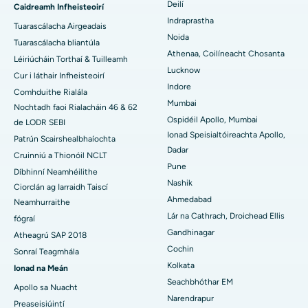
Deilí
Caidreamh Infheisteoirí
An tOspidéal is Fearr i Panchavati, Nashik
Athsholáthar Glún Iomlán Ceirmeach
Indraprastha
Tuarascálacha Airgeadais
Noida
An tOspidéal is Fearr i Secunderabad, Hyderabad
ERCP
Tuarascálacha bliantúla
Athenaa, Coilíneacht Chosanta
Léiriúcháin Torthaí & Tuilleamh
Ospidéal is Fearr i Seshadripuram, Bangalore
Lucknow
Cur i láthair Infheisteoirí
Indore
Comhduithe Rialála
An tOspidéal is Fearr i Waltair Main Road, Visakhapatnam
Mumbai
Nochtadh faoi Rialacháin 46 & 62
Ospidéil Apollo, Mumbai
de LODR SEBI
An tOspidéal is Fearr i mBóthar Subhash Nagar, Karimnagar
Ionad Speisialtóireachta Apollo,
Patrún Scairshealbhaíochta
Dadar
Ospidéal is Fearr i Managari, Karaikudi
Cruinniú a Thionóil NCLT
Pune
Díbhinní Neamhéilithe
An tOspidéal is Fearr in Arepally, Warangal
Nashik
Ciorclán ag Iarraidh Taiscí
Ahmedabad
Neamhurraithe
An tOspidéal is Fearr i gCoilíneacht Arera, Bhopal
Lár na Cathrach, Droichead Ellis
fógraí
Gandhinagar
Ospidéal is Fearr i Jayanagar, Bangalore
Atheagrú SAP 2018
Cochin
Sonraí Teagmhála
An tOspidéal is Fearr i KK Nagar, Madurai
Kolkata
Ionad na Meán
Seachbhóthar EM
Apollo sa Nuacht
Ospidéal is Fearr i Ramji Nagar, Nellore
Narendrapur
Preaseisiúintí