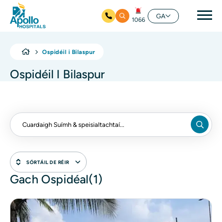
Prí
GA
1066
Skip to main content
Ospidéil i Bilaspur
Ospidéil I Bilaspur
SÓRTÁIL DE RÉIR
Gach Ospidéal(1)