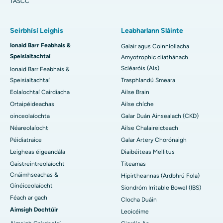
TASCC
Seirbhísí Leighis
Leabharlann Sláinte
Ionaid Barr Feabhais &
Galair agus Coinníollacha
Speisialtachtaí
Amyotrophic cliathánach
Scléaróis (Als)
Ionaid Barr Feabhais &
Speisialtachtaí
Trasphlandú Smeara
Eolaíochtaí Cairdiacha
Ailse Brain
Ortaipéideachas
Ailse chíche
oinceolaíochta
Galar Duán Ainsealach (CKD)
Néareolaíocht
Ailse Chalaireicteach
Péidiatraice
Galar Artery Chorónaigh
Leigheas éigeandála
Diaibéiteas Mellitus
Gaistreintreolaíocht
Titeamas
Cnáimhseachas &
Hipirtheannas (Ardbhrú Fola)
Gínéiceolaíocht
Siondróm Irritable Bowel (IBS)
Féach ar gach
Clocha Duáin
Aimsigh Dochtúir
Leoicéime