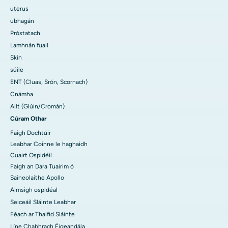
uterus
ubhagán
Próstatach
Lamhnán fuail
Skin
súile
ENT (Cluas, Srón, Scornach)
Cnámha
Ailt (Glúin/Cromán)
Cúram Othar
Faigh Dochtúir
Leabhar Coinne le haghaidh
Cuairt Ospidéil
Faigh an Dara Tuairim ó
Saineolaithe Apollo
Aimsigh ospidéal
Seiceáil Sláinte Leabhar
Féach ar Thaifid Sláinte
Líne Chabhrach Éigeandála