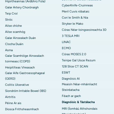
Hipirtheannas (Ardbhrú Fola)
CyberKnife-Cruinneas
Galar Artery Chorónaigh
Meril Cuvis róbataic
Teip Croí
Cori le Smith & Nia
Stróc
Stryker le Mako
Ailse chíche
Córas Néar-loingseoireachta 3D
Ailse scamhóg
3 TESLA MRI
Galar Ainsealach Duán
LINAC
Clocha Duáin
ECMO
Asma
Córas MOSES 2.0
Galar Scamhóige Ainsealach
Teiripe Gal Uisce Rezum
toirmeasc (COPD)
128 Slice CT SCAN
Heipitíteas Víreasach
ESWT
Galar Aife Gastroesophageal
(GERD)
Diagnóisic AI
Meaisín Néar-mháinliacht
Colitis Ulcerative
Steiréatacha
Siondróm Irritable Bowel (IBS)
Féach ar gach
Airtrítis
Diagnóisic & Tástálacha
Péine Ar ais
MRI (Íomháú Athshondais
Diosca Frithsheasmhach