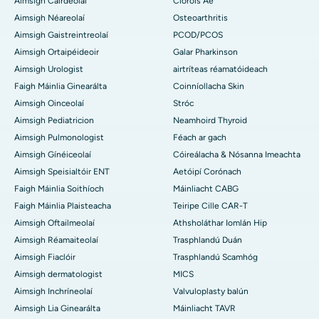
Aimsigh Cairdeolaí
Cioróis Ae
Aimsigh Néareolaí
Osteoarthritis
Aimsigh Gaistreintreolaí
PCOD/PCOS
Aimsigh Ortaipéideoir
Galar Pharkinson
Aimsigh Urologist
airtríteas réamatóideach
Faigh Máinlia Ginearálta
Coinníollacha Skin
Aimsigh Oinceolaí
Stróc
Aimsigh Pediatricion
Neamhoird Thyroid
Aimsigh Pulmonologist
Féach ar gach
Aimsigh Gínéiceolaí
Cóireálacha & Nósanna Imeachta
Aimsigh Speisialtóir ENT
Aetóipí Corónach
Faigh Máinlia Soithíoch
Máinliacht CABG
Faigh Máinlia Plaisteacha
Teiripe Cille CAR-T
Aimsigh Oftailmeolaí
Athsholáthar Iomlán Hip
Aimsigh Réamaiteolaí
Trasphlandú Duán
Aimsigh Fiaclóir
Trasphlandú Scamhóg
Aimsigh dermatologist
MICS
Aimsigh Inchríneolaí
Valvuloplasty balún
Aimsigh Lia Ginearálta
Máinliacht TAVR