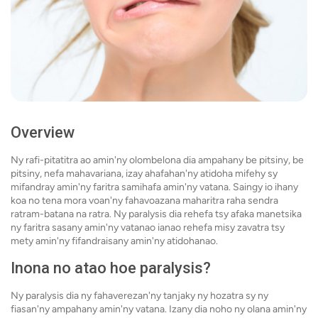
Overview
Ny rafi-pitatitra ao amin'ny olombelona dia ampahany be pitsiny, be
pitsiny, nefa mahavariana, izay ahafahan'ny atidoha mifehy sy
mifandray amin'ny faritra samihafa amin'ny vatana. Saingy io ihany
koa no tena mora voan'ny fahavoazana maharitra raha sendra
ratram-batana na ratra. Ny paralysis dia rehefa tsy afaka manetsika
ny faritra sasany amin'ny vatanao ianao rehefa misy zavatra tsy
mety amin'ny fifandraisany amin'ny atidohanao.
Inona no atao hoe paralysis?
Ny paralysis dia ny fahaverezan'ny tanjaky ny hozatra sy ny
fiasan'ny ampahany amin'ny vatana. Izany dia noho ny olana amin'ny