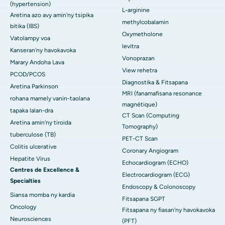
(hypertension)
L-arginine
Aretina azo avy amin'ny tsipika
methylcobalamin
bitika (IBS)
Oxymetholone
Vatolampy voa
levitra
Kanseran'ny havokavoka
Vonoprazan
Marary Andoha Lava
View rehetra
PCOD/PCOS
Diagnostika & Fitsapana
Aretina Parkinson
MRI (fanamafisana resonance
rohana mamely vanin-taolana
magnétique)
tapaka lalan-dra
CT Scan (Computing
Aretina amin'ny tiroida
Tomography)
tuberculose (TB)
PET-CT Scan
Colitis ulcerative
Coronary Angiogram
Hepatite Virus
Echocardiogram (ECHO)
Centres de Excellence &
Electrocardiogram (ECG)
Specialties
Endoscopy & Colonoscopy
Siansa momba ny kardia
Fitsapana SGPT
Oncology
Fitsapana ny fiasan'ny havokavoka
Neurosciences
(PFT)