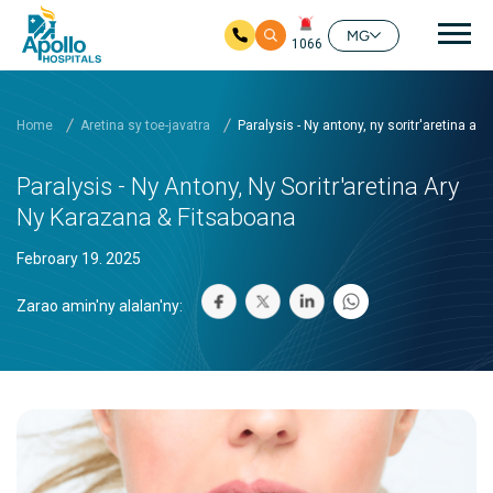
Mai
MG
1066
Ho any amin'ny fizarana lehibe votoaty
Home
Aretina sy toe-javatra
Paralysis - Ny antony, ny soritr'aretina ar
Paralysis - Ny Antony, Ny Soritr'aretina Ary
Ny Karazana & Fitsaboana
Febroary 19. 2025
Zarao amin'ny alalan'ny: