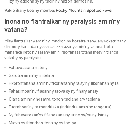
izy ny atidoha sy ny tadin'ny hazon-damosina.
Vakio ihany koa ny momba:
Rocky Mountain Spotted Fever
Inona no fiantraikan'ny paralysis amin'ny
vatana?
Misy fiantraikany amin'ny vondron'ny hozatra izany, ary vokatr'izany
dia mety hanimba ny asa isan-karazany amin'ny vatana. Ireto
manaraka ireto ny sasany amin'ireo fahasarotana mety hitranga
vokatry ny paralysis:
Fahavoazana miteny
Sarotra amin'ny mitelina
Fikorontanana amin'ny fikorianan'ny ra sy ny fikorianan'ny ra
Fahasimban'ny fiasan'ny taova sy ny fihary anaty
Olana amin'ny hozatra, tonon-taolana ary taolana
Fitomboan'ny rà mandriaka (indrindra amin'ny tongotra)
Ny fahaverezan'ny fifehezana ny urine sy/na ny tsinay
Miova ny fitondran-tena sy ny toe-po