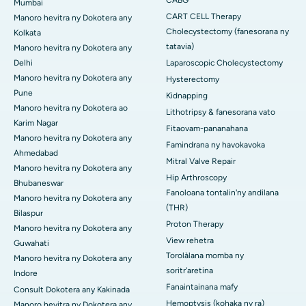
Mumbai
CART CELL Therapy
Manoro hevitra ny Dokotera any
Cholecystectomy (fanesorana ny
Kolkata
tatavia)
Manoro hevitra ny Dokotera any
Delhi
Laparoscopic Cholecystectomy
Manoro hevitra ny Dokotera any
Hysterectomy
Pune
Kidnapping
Manoro hevitra ny Dokotera ao
Lithotripsy & fanesorana vato
Karim Nagar
Fitaovam-pananahana
Manoro hevitra ny Dokotera any
Famindrana ny havokavoka
Ahmedabad
Mitral Valve Repair
Manoro hevitra ny Dokotera any
Hip Arthroscopy
Bhubaneswar
Fanoloana tontalin'ny andilana
Manoro hevitra ny Dokotera any
(THR)
Bilaspur
Proton Therapy
Manoro hevitra ny Dokotera any
View rehetra
Guwahati
Torolàlana momba ny
Manoro hevitra ny Dokotera any
soritr'aretina
Indore
Fanaintainana mafy
Consult Dokotera any Kakinada
Hemoptysis (kohaka ny ra)
Manoro hevitra ny Dokotera any