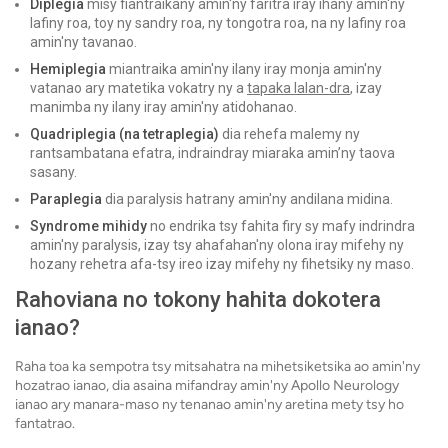
Diplegia
misy fiantraikany amin'ny faritra iray ihany amin'ny
lafiny roa, toy ny sandry roa, ny tongotra roa, na ny lafiny roa
amin'ny tavanao.
Hemiplegia
miantraika amin'ny ilany iray monja amin'ny
vatanao ary matetika vokatry ny a
tapaka lalan-dra
, izay
manimba ny ilany iray amin'ny atidohanao.
Quadriplegia (na tetraplegia)
dia rehefa malemy ny
rantsambatana efatra, indraindray miaraka amin’ny taova
sasany.
Paraplegia
dia paralysis hatrany amin'ny andilana midina.
Syndrome mihidy
no endrika tsy fahita firy sy mafy indrindra
amin'ny paralysis, izay tsy ahafahan'ny olona iray mifehy ny
hozany rehetra afa-tsy ireo izay mifehy ny fihetsiky ny maso.
Rahoviana no tokony hahita dokotera
ianao?
Raha toa ka sempotra tsy mitsahatra na mihetsiketsika ao amin'ny
hozatrao ianao, dia asaina mifandray amin'ny Apollo Neurology
ianao ary manara-maso ny tenanao amin'ny aretina mety tsy ho
fantatrao.