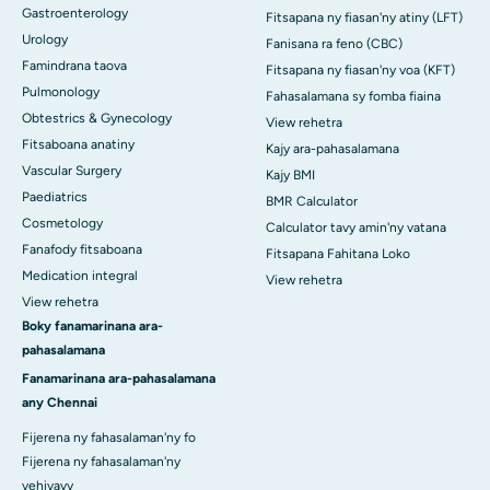
Gastroenterology
Fitsapana ny fiasan'ny atiny (LFT)
Urology
Fanisana ra feno (CBC)
Famindrana taova
Fitsapana ny fiasan'ny voa (KFT)
Pulmonology
Fahasalamana sy fomba fiaina
Obtestrics & Gynecology
View rehetra
Fitsaboana anatiny
Kajy ara-pahasalamana
Vascular Surgery
Kajy BMI
Paediatrics
BMR Calculator
Cosmetology
Calculator tavy amin'ny vatana
Fanafody fitsaboana
Fitsapana Fahitana Loko
Medication integral
View rehetra
View rehetra
Boky fanamarinana ara-
pahasalamana
Fanamarinana ara-pahasalamana
any Chennai
Fijerena ny fahasalaman'ny fo
Fijerena ny fahasalaman'ny
vehivavy