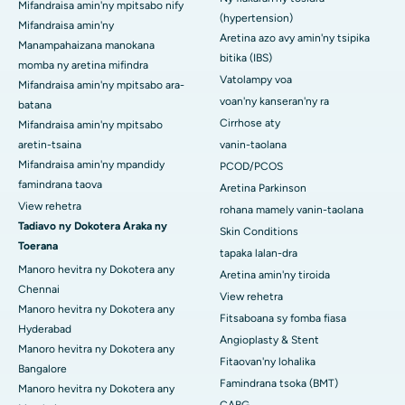
Mifandraisa amin'ny mpitsabo nify
(hypertension)
Mifandraisa amin'ny
Aretina azo avy amin'ny tsipika
Manampahaizana manokana
bitika (IBS)
momba ny aretina mifindra
Vatolampy voa
Mifandraisa amin'ny mpitsabo ara-
voan'ny kanseran'ny ra
batana
Cirrhose aty
Mifandraisa amin'ny mpitsabo
aretin-tsaina
vanin-taolana
Mifandraisa amin'ny mpandidy
PCOD/PCOS
famindrana taova
Aretina Parkinson
View rehetra
rohana mamely vanin-taolana
Tadiavo ny Dokotera Araka ny
Skin Conditions
Toerana
tapaka lalan-dra
Manoro hevitra ny Dokotera any
Aretina amin'ny tiroida
Chennai
View rehetra
Manoro hevitra ny Dokotera any
Fitsaboana sy fomba fiasa
Hyderabad
Angioplasty & Stent
Manoro hevitra ny Dokotera any
Fitaovan'ny lohalika
Bangalore
Famindrana tsoka (BMT)
Manoro hevitra ny Dokotera any
CABG