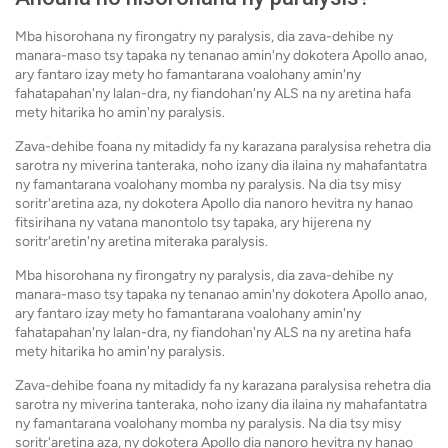
Mba hisorohana ny firongatry ny paralysis, dia zava-dehibe ny
manara-maso tsy tapaka ny tenanao amin'ny dokotera Apollo anao,
ary fantaro izay mety ho famantarana voalohany amin'ny
fahatapahan'ny lalan-dra, ny fiandohan'ny ALS na ny aretina hafa
mety hitarika ho amin'ny paralysis.
Zava-dehibe foana ny mitadidy fa ny karazana paralysisa rehetra dia
sarotra ny miverina tanteraka, noho izany dia ilaina ny mahafantatra
ny famantarana voalohany momba ny paralysis. Na dia tsy misy
soritr'aretina aza, ny dokotera Apollo dia nanoro hevitra ny hanao
fitsirihana ny vatana manontolo tsy tapaka, ary hijerena ny
soritr'aretin'ny aretina miteraka paralysis.
Mba hisorohana ny firongatry ny paralysis, dia zava-dehibe ny
manara-maso tsy tapaka ny tenanao amin'ny dokotera Apollo anao,
ary fantaro izay mety ho famantarana voalohany amin'ny
fahatapahan'ny lalan-dra, ny fiandohan'ny ALS na ny aretina hafa
mety hitarika ho amin'ny paralysis.
Zava-dehibe foana ny mitadidy fa ny karazana paralysisa rehetra dia
sarotra ny miverina tanteraka, noho izany dia ilaina ny mahafantatra
ny famantarana voalohany momba ny paralysis. Na dia tsy misy
soritr'aretina aza, ny dokotera Apollo dia nanoro hevitra ny hanao