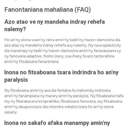
Fanontaniana mahaliana (FAQ)
Azo atao ve ny mandeha indray rehefa
nalemy?
Ho an'ny olona voan'ny ratra amin'ny tadin'ny hazon-damosina dia
azo atao ny mandeha indray rehefa avy nalemy. Ny neuroplasticity
dia manampy ny tadin'ny hazon-damosina amin'ny fanavaozana sy
ny fanovana adaptive. Noho izany, soa ihany fa azo tanterahina
amin'ny fitsaboana fanarenana.
Inona no fitsaboana tsara indrindra ho an'ny
paralysis
Ny fitsaboana amin'ny asa dia fantatra fa mahomby indrindra
amin'ny fanampiana ny marary amin'ny paralysis. Ny fitsaboana hafa
toy ny fikarakarana kiropraktika, fitsaboana fanorana, ary fitsaboana
amin'ny akupuncture dia nitondra vokatra tsara ho an'ny olona
sasany.
Inona no sakafo afaka manampy amin'ny