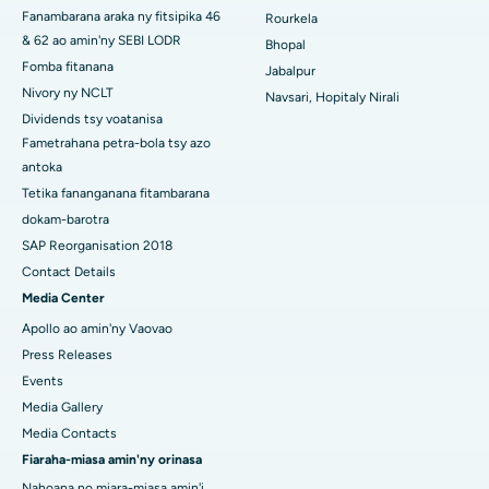
Hopitaly tsara indrindra any Ramji Nagar, Nellore
Fanambarana araka ny fitsipika 46
Rourkela
& 62 ao amin'ny SEBI LODR
Bhopal
Hopitaly tsara indrindra ao amin'ny Sector-19, Rourkela
Fomba fitanana
Jabalpur
Hopitaly tsara indrindra ao Swargate, Pune
Nivory ny NCLT
Navsari, Hopitaly Nirali
Dividends tsy voatanisa
Hopitaly homamiadan'ny vehivavy tsara indrindra any Delhi
Fametrahana petra-bola tsy azo
Atsimo
antoka
Tetika fananganana fitambarana
dokam-barotra
SAP Reorganisation 2018
Contact Details
Media Center
Apollo ao amin'ny Vaovao
Press Releases
Events
Media Gallery
Media Contacts
Fiaraha-miasa amin'ny orinasa
Nahoana no miara-miasa amin'i