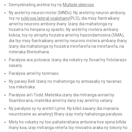
Demyelinating aretina toy ny
Multiple sklerose
Ny aretin'ny neuron motor (MNDs). Ny aretin'ny neuron ambony,
toy ny
sclérose lateral voalohany
(PLS), dia misy fiantraikany
amin'ny neurons ambony ihany. Izany dia mahatonga ny
hozatra ho henjana sy spastic. Ny aretin'ny motera ambany
kokoa, toy ny atrophy hozatra amin'ny hazondamosina (SMA),
dia tsy misy fiantraikany amin'ny neurons motera ambany ihany.
Izany dia mahatonga ny hozatra mirefarefa na mirefarefa, na
miteraka fihetsehana.
Paralysis ara-potoana. Izany dia vokatry ny fiovan'ny fototarazo
sasany.
Paralysis amin'ny torimaso.
Ny parasy Bell. Izany no mahatonga ny antsasaky ny tavanao
toa miketraka.
Paralysis an'i Todd. Matetika izany dia mitranga aorian'ny
fisamborana, matetika amin'ny ilany iray amin'ny vatany.
Ny paralysis sy ny aretin'i Lyme. Ny kôkô sasany dia manana
neurotoxine ao anatiny
t
fihary izay mety hahatonga paralysis.
Mety ho vokatry ny toe-pahaterahana antsoina hoe spina bifida
ihany koa, izay mitranga rehefa tsy mivoatra araka ny tokony ho