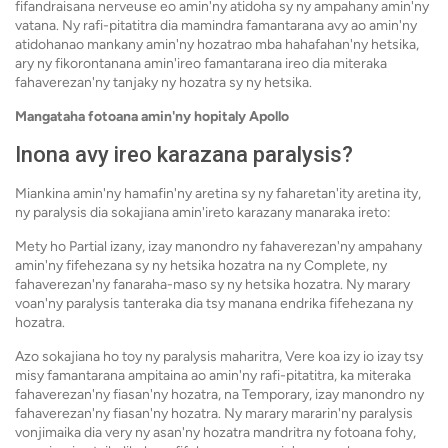
fifandraisana nerveuse eo amin'ny atidoha sy ny ampahany amin'ny
vatana. Ny rafi-pitatitra dia mamindra famantarana avy ao amin'ny
atidohanao mankany amin'ny hozatrao mba hahafahan'ny hetsika,
ary ny fikorontanana amin'ireo famantarana ireo dia miteraka
fahaverezan'ny tanjaky ny hozatra sy ny hetsika.
Mangataha fotoana amin'ny hopitaly Apollo
Inona avy ireo karazana paralysis?
Miankina amin'ny hamafin'ny aretina sy ny faharetan'ity aretina ity,
ny paralysis dia sokajiana amin'ireto karazany manaraka ireto:
Mety ho Partial izany, izay manondro ny fahaverezan'ny ampahany
amin'ny fifehezana sy ny hetsika hozatra na ny Complete, ny
fahaverezan'ny fanaraha-maso sy ny hetsika hozatra. Ny marary
voan'ny paralysis tanteraka dia tsy manana endrika fifehezana ny
hozatra.
Azo sokajiana ho toy ny paralysis maharitra, Vere koa izy io izay tsy
misy famantarana ampitaina ao amin'ny rafi-pitatitra, ka miteraka
fahaverezan'ny fiasan'ny hozatra, na Temporary, izay manondro ny
fahaverezan'ny fiasan'ny hozatra. Ny marary mararin'ny paralysis
vonjimaika dia very ny asan'ny hozatra mandritra ny fotoana fohy,