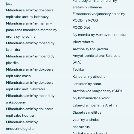
Fanafody an-trano ho an'ny
jaza
aretim-pivalanana
Mifandraisa amin'ny dokotera
Fitsaboana voajanahary ho an'ny
mpitsabo aretim-behivavy
PCOD na PCOS
Mifandraisa amin'ny manam-
PCOD Diet
pahaizana manokana momba ny
Ny momba ny Hantavirus rehetra
orona sy ny sofina
View rehetra
Mifandraisa amin'ny mpandidy
Aretina sy toe-javatra
lalan-dra
Amyotrophic lateral Sclerosis
Mifandraisa amin'ny mpandidy
(ALS)
plastika
Mifandraisa amin'ny dokotera
Tsolika
mpitsabo maso
Kanseran'ny atidoha
Mifandraisa amin'ny dokotera
kanseran'ny nono
mpitsabo aretin-kozatra
Aretina voa voajanahary (CKD)
Mifandraisa amin'ny mpandidy
Ny homamiadana kolor
ankapobeny
Lalan-dra mpanelira Aretina
Mifandraisa amin'ny dokotera
Diabetes mellitus
mpitsabo hoditra
voan'ny androbe
Mifandraisa amin'ny
hantavirus
endocrinologista
Ny fiakaran'ny tosidrà