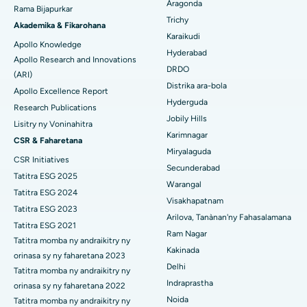
Aragonda
Rama Bijapurkar
Hopitaly tsara indrindra ao amin'ny Unit-15, Bhubaneswar
Trichy
Brachytherapy
Akademika & Fikarohana
Mitadiava mpandidy ankapobeny
Karaikudi
Hopitaly tsara indrindra ao amin'ny Seepat Road, Bilaspur
Apollo Knowledge
Colonoscopy
Hyderabad
Apollo Research and Innovations
DRDO
Hopitaly tsara indrindra ao Ellisbridge, Ahmedabad
(ARI)
Polypectomy
Distrika ara-bola
Apollo Excellence Report
Hopitaly tsara indrindra ao New Delhi
Hyderguda
Fampiroboroboana ny ati-doha
Research Publications
Jobily Hills
Lisitry ny Voninahitra
Hopitaly tsara indrindra ao amin'ny DRDO, Hyderabad
Dialyse peritoneal
Karimnagar
CSR & Faharetana
Miryalaguda
Hopitaly tsara indrindra ao amin'ny GS Road, Guwahati
CSR Initiatives
Biopsy voa
Secunderabad
Tatitra ESG 2025
Hopitaly tsara indrindra ao Hyderguda, Hyderabad
Warangal
Parathyroidectomy
Tatitra ESG 2024
Visakhapatnam
Hopitaly tsara indrindra ao Vijay Nagar, Indore
Tatitra ESG 2023
Cytoreductive fandidiana
Arilova, Tanànan'ny Fahasalamana
Tatitra ESG 2021
Ram Nagar
Hopitaly tsara indrindra ao amin'ny Suryaraopeta Main Road,
Tatitra momba ny andraikitry ny
Fanoloana lohalika manontolo seramika
Kakinada
Kakinada
orinasa sy ny faharetana 2023
Delhi
ERCP
Tatitra momba ny andraikitry ny
Hopitaly tsara indrindra ao amin'ny Canal Circular Road, Kolkata
Indraprastha
orinasa sy ny faharetana 2022
Noida
Tatitra momba ny andraikitry ny
Hopitaly tsara indrindra ao amin'ny CBD Belapur, Navi Mumbai