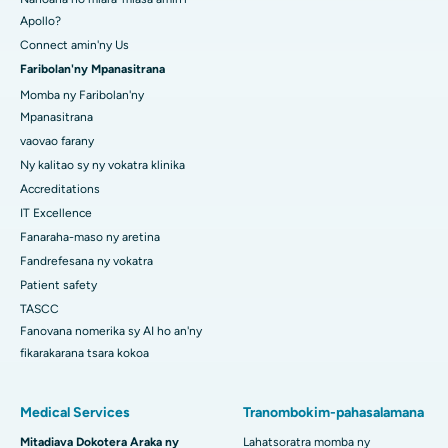
Apollo?
Connect amin'ny Us
Faribolan'ny Mpanasitrana
Momba ny Faribolan'ny
Mpanasitrana
vaovao farany
Ny kalitao sy ny vokatra klinika
Accreditations
IT Excellence
Fanaraha-maso ny aretina
Fandrefesana ny vokatra
Patient safety
TASCC
Fanovana nomerika sy AI ho an'ny
fikarakarana tsara kokoa
Medical Services
Tranombokim-pahasalamana
Mitadiava Dokotera Araka ny
Lahatsoratra momba ny