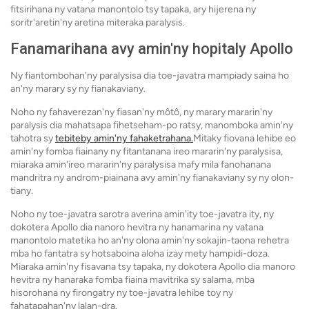
fitsirihana ny vatana manontolo tsy tapaka, ary hijerena ny
soritr'aretin'ny aretina miteraka paralysis.
Fanamarihana avy amin'ny hopitaly Apollo
Ny fiantombohan'ny paralysisa dia toe-javatra mampiady saina ho
an'ny marary sy ny fianakaviany.
Noho ny fahaverezan'ny fiasan'ny môtô, ny marary mararin'ny
paralysis dia mahatsapa fihetseham-po ratsy, manomboka amin'ny
tahotra sy
tebiteby amin'ny fahaketrahana.
Mitaky fiovana lehibe eo
amin'ny fomba fiainany ny fitantanana ireo mararin'ny paralysisa,
miaraka amin'ireo mararin'ny paralysisa mafy mila fanohanana
mandritra ny androm-piainana avy amin'ny fianakaviany sy ny olon-
tiany.
Noho ny toe-javatra sarotra averina amin'ity toe-javatra ity, ny
dokotera Apollo dia nanoro hevitra ny hanamarina ny vatana
manontolo matetika ho an'ny olona amin'ny sokajin-taona rehetra
mba ho fantatra sy hotsaboina aloha izay mety hampidi-doza.
Miaraka amin'ny fisavana tsy tapaka, ny dokotera Apollo dia manoro
hevitra ny hanaraka fomba fiaina mavitrika sy salama, mba
hisorohana ny firongatry ny toe-javatra lehibe toy ny
fahatapahan'ny lalan-dra.