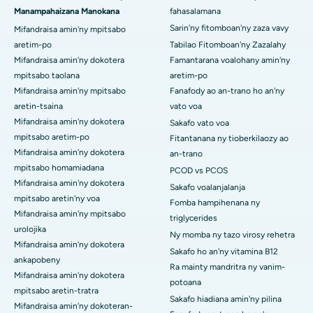
Manampahaizana Manokana
fahasalamana
Sarin'ny fitomboan'ny zaza vavy
Mifandraisa amin'ny mpitsabo
aretim-po
Tabilao Fitomboan'ny Zazalahy
Mifandraisa amin'ny dokotera
Famantarana voalohany amin'ny
mpitsabo taolana
aretim-po
Mifandraisa amin'ny mpitsabo
Fanafody ao an-trano ho an'ny
aretin-tsaina
vato voa
Mifandraisa amin'ny dokotera
Sakafo vato voa
mpitsabo aretim-po
Fitantanana ny tioberkilaozy ao
Mifandraisa amin'ny dokotera
an-trano
mpitsabo homamiadana
PCOD vs PCOS
Mifandraisa amin'ny dokotera
Sakafo voalanjalanja
mpitsabo aretin'ny voa
Fomba hampihenana ny
Mifandraisa amin'ny mpitsabo
triglycerides
urolojika
Ny momba ny tazo virosy rehetra
Mifandraisa amin'ny dokotera
Sakafo ho an'ny vitamina B12
ankapobeny
Ra mainty mandritra ny vanim-
Mifandraisa amin'ny dokotera
potoana
mpitsabo aretin-tratra
Sakafo hiadiana amin'ny pilina
Mifandraisa amin'ny dokoteran-