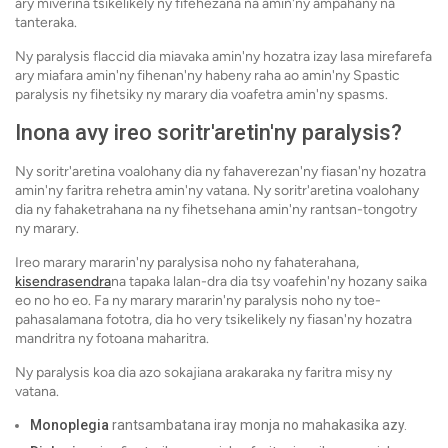
ary miverina tsikelikely ny fifehezana na amin'ny ampahany na
tanteraka.
Ny paralysis flaccid dia miavaka amin'ny hozatra izay lasa mirefarefa
ary miafara amin'ny fihenan'ny habeny raha ao amin'ny Spastic
paralysis ny fihetsiky ny marary dia voafetra amin'ny spasms.
Inona avy ireo soritr'aretin'ny paralysis?
Ny soritr'aretina voalohany dia ny fahaverezan'ny fiasan'ny hozatra
amin'ny faritra rehetra amin'ny vatana. Ny soritr'aretina voalohany
dia ny fahaketrahana na ny fihetsehana amin'ny rantsan-tongotry
ny marary.
Ireo marary mararin'ny paralysisa noho ny fahaterahana,
kisendrasendra
na tapaka lalan-dra dia tsy voafehin'ny hozany saika
eo no ho eo. Fa ny marary mararin'ny paralysis noho ny toe-
pahasalamana fototra, dia ho very tsikelikely ny fiasan'ny hozatra
mandritra ny fotoana maharitra.
Ny paralysis koa dia azo sokajiana arakaraka ny faritra misy ny
vatana.
Monoplegia
rantsambatana iray monja no mahakasika azy.