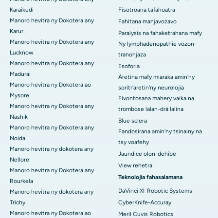
Karaikudi
Fisotroana tafahoatra
Manoro hevitra ny Dokotera any
Fahitana manjavozavo
Karur
Paralysis na fahaketrahana mafy
Manoro hevitra ny Dokotera any
Ny lymphadenopathie vozon-
Lucknow
tranonjaza
Manoro hevitra ny Dokotera any
Esoforia
Madurai
Aretina mafy miaraka amin'ny
Manoro hevitra ny Dokotera ao
soritr'aretin'ny neurolojia
Mysore
Fivontosana mahery vaika na
Manoro hevitra ny Dokotera any
trombose lalan-drà lalina
Nashik
Blue sclera
Manoro hevitra ny Dokotera any
Fandosirana amin'ny tsinainy na
Noida
tsy voafehy
Manoro hevitra ny dokotera any
Jaundice olon-dehibe
Nellore
View rehetra
Manoro hevitra ny Dokotera any
Teknolojia fahasalamana
Rourkela
DaVinci XI-Robotic Systems
Manoro hevitra ny dokotera any
Trichy
CyberKnife-Accuray
Manoro hevitra ny Dokotera ao
Meril Cuvis Robotics