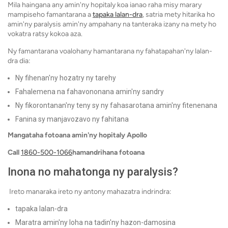
Mila haingana any amin'ny hopitaly koa ianao raha misy marary
mampiseho famantarana a
tapaka lalan-dra
, satria mety hitarika ho
amin'ny paralysis amin'ny ampahany na tanteraka izany na mety ho
vokatra ratsy kokoa aza.
Ny famantarana voalohany hamantarana ny fahatapahan'ny lalan-
dra dia:
Ny fihenan'ny hozatry ny tarehy
Fahalemena na fahavononana amin'ny sandry
Ny fikorontanan'ny teny sy ny fahasarotana amin'ny fitenenana
Fanina sy manjavozavo ny fahitana
Mangataha fotoana amin'ny hopitaly Apollo
Call
1860-500-1066
hamandrihana fotoana
Inona no mahatonga ny paralysis?
Ireto manaraka ireto ny antony mahazatra indrindra:
tapaka lalan-dra
Maratra amin'ny loha na tadin'ny hazon-damosina