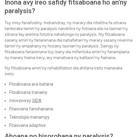
Inona avy ireo safidy fitsaboana ho an'ny
paralysis?
Tsy misy fanafodiny. Indraindray, ny marary dia nitatitra fa sitrana
tanteraka tamin'ny paralysis nandritra ny fotoana ela na taorian'ny
sitrana ilay aretina fototra nahatonga ny paralysis. Ny fitsaboana
sasany amin'ny fanarenana dia nahafahan'ny marary sasany niverina
tamin'ny ampahany ny hozany taorian'ny paralysis. Saingy ny
fitsaboana fanarenana toy izany dia mifantoka amin'ny fanampiana
ny marary hiaina irery, ary manatsara ny kalitaon'ny fiainana.
Ny fitsaboana amin'ny rehabilitation dia ahitana ireto manaraka
ireto:
Fitsaboana ara-batana
Fitsaboana tranainy
mivezivezy
SIDA
Fitaovana fanohanana
Teknolojia manampy
Fitaovana adaptive
Ahoana no hisorohana ny paralysis?