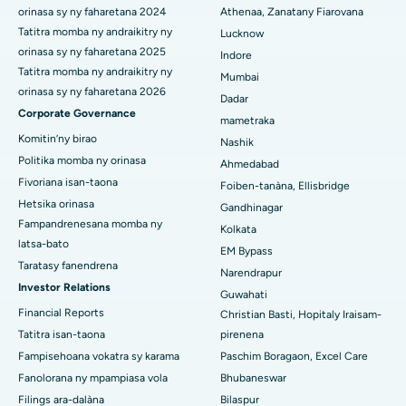
orinasa sy ny faharetana 2024
Athenaa, Zanatany Fiarovana
Hopitaly tsara indrindra ao Panchavati, Nashik
Tatitra momba ny andraikitry ny
Lucknow
orinasa sy ny faharetana 2025
Indore
Hopitaly tsara indrindra ao Secunderabad, Hyderabad
Tatitra momba ny andraikitry ny
Mumbai
orinasa sy ny faharetana 2026
Dadar
Hopitaly tsara indrindra any Seshadripuram, Bangalore
Corporate Governance
mametraka
Komitin’ny birao
Hopitaly tsara indrindra ao Waltair Main Road, Visakhapatnam
Nashik
Politika momba ny orinasa
Ahmedabad
Hopitaly tsara indrindra ao amin'ny lalana Subhash Nagar,
Fivoriana isan-taona
Foiben-tanàna, Ellisbridge
Karimnagar
Hetsika orinasa
Gandhinagar
Fampandrenesana momba ny
Hopitaly tsara indrindra any Managari, Karaikudi
Kolkata
latsa-bato
EM Bypass
Hopitaly tsara indrindra ao Arepally, Warangal
Taratasy fanendrena
Narendrapur
Investor Relations
Guwahati
Hopitaly tsara indrindra ao amin'ny Arera Colony, Bhopal
Financial Reports
Christian Basti, Hopitaly Iraisam-
Tatitra isan-taona
pirenena
Hopitaly tsara indrindra any Jayanagar, Bangalore
Fampisehoana vokatra sy karama
Paschim Boragaon, Excel Care
Hopitaly tsara indrindra ao KK Nagar, Madurai
Fanolorana ny mpampiasa vola
Bhubaneswar
Filings ara-dalàna
Bilaspur