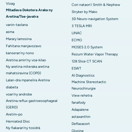
Vizag
Cori nataon'i Smith & Nephew
Mitadiava Dokotera Araka ny
Stryker by Mako
Aretina/Toe-javatra
3D Neuro-navigation System
vanin-taolana
3 TESLA MRI
asma
LINAC
Marary lamosina
ECMO
Fahitana manjavozavo
MOSES 2.0 System
kanseran'ny nono
Rezum Water Vapor Therapy
Aretina amin'ny voa-kilao
128 Slice CT SCAN
Ny aretina miteraka aretina
ESWT
mahatsiravina (COPD)
AI Diagnostics
Lalan-dra mpanelira Aretina
Machine Stereotactic
diabeta
Neurochirurgie
voan'ny androbe
View rehetra
Aretina reflux gastroesophageal
fanafody
(GERD)
Adapalene
Aretim-po
astaxanthin
Herniated Disc
Deflazacort
Ny fiakaran'ny tosidrà
Glycine