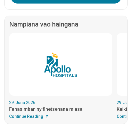
Nampiana vao haingana
29. Jona.2026
29. Jon
Fahasimban'ny fihetsehana miasa
Kaikitr
Continue Reading
Continu