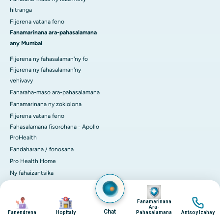
hitranga
Fijerena vatana feno
Fanamarinana ara-pahasalamana
any Mumbai
Fijerena ny fahasalaman'ny fo
Fijerena ny fahasalaman'ny
vehivavy
Fanaraha-maso ara-pahasalamana
Fanamarinana ny zokiolona
Fijerena vatana feno
Fahasalamana fisorohana - Apollo
ProHealth
Fandaharana / fonosana
Pro Health Home
Ny fahaizantsika
Ny zavatra niainanao
Image
Sampan-draharahan'ny fiara
Image
Image
Image
Fanamarinana
mpamonjy voina
Ara-
Chat
Fanendrena
Hopitaly
Pahasalamana
Antsoy Izahay
Ambulance ao Ahmedabad