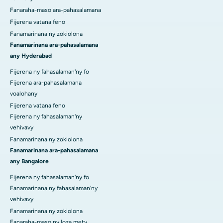
Fanaraha-maso ara-pahasalamana
Fijerena vatana feno
Fanamarinana ny zokiolona
Fanamarinana ara-pahasalamana
any Hyderabad
Fijerena ny fahasalaman'ny fo
Fijerena ara-pahasalamana
voalohany
Fijerena vatana feno
Fijerena ny fahasalaman'ny
vehivavy
Fanamarinana ny zokiolona
Fanamarinana ara-pahasalamana
any Bangalore
Fijerena ny fahasalaman'ny fo
Fanamarinana ny fahasalaman'ny
vehivavy
Fanamarinana ny zokiolona
Fanaraha-maso ny loza mety