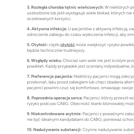
3. Rozległa choroba tętnic wieńcowych:
W niektórych pr
uszkodzone lub jeśli występuje wiele blokad, których n
oczekiwanych korzyści.
4. Aktywna infekcja:
U pacjentów z aktywną infekcją, zw
odroczenie zabiegu do czasu wyleczenia infekcji, aby zm
5. Otyłość:
ciężki
otyłość
może zwiększyć ryzyko powikłań
będzie technicznie trudniejszy.
6. Względy wieku:
Chociaż sam wiek nie jest ścisłym pr
powikłań. Każdy przypadek jest oceniany indywidualnie, 
7. Preferencje pacjenta:
Niektórzy pacjenci mogą zdecyd
przekonań, lęku przed zabiegiem lub chęci zbadania alte
pacjenci powinni czuć się komfortowo, omawiając swoje
8. Poprzednia operacja serca:
Pacjenci, którzy przeszli 
ryzyko podczas CABG. Obecność tkanki bliznowatej moż
9. Niekontrolowane arytmie:
Pacjenci z poważnymi zabur
nie być idealnymi kandydatami do CABG, ponieważ schorz
10. Nadużywanie substancji:
Czynne nadużywanie substa