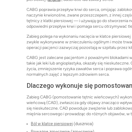
CABG poprawia przepływ krwi do serca, omijając zabloko
naczynie krwionośne, zwane przeszczepem, z innej części 
tętnicy z klatki piersiowej — i używają go do stworzenia
odpowiedni przepływ krwi i pomaga sercu otrzymywać tlen
Zabieg polega na wykonaniu nacięcia w klatce piersiowej
zwykle wykonywane w znieczuleniu ogólnym i może trwać 
operacji pacjenci zazwyczaj pozostają w szpitalu przez kil
CABG jest zalecane pacjentom z poważnymi blokadami w 
takie jak leki lub angioplastyka, okazały się nieskutecz
życia, zmniejszenie ryzyka zawałów serca i poprawa ogól
normalnych zajęć z lepszym zdrowiem serca.
Dlaczego wykonuje się pomostowan
Zabieg CABG (pomostowanie tętnic wieńcowych) wykonuj
wieńcową (CAD), zwłaszcza gdy objawy znacząco wpływają
się nieskuteczne. CAD powoduje zwężenie lub zablokowa
mięśnia sercowego i prowadząc do różnych objawów, w 
Ból w klatce piersiowej
(dusznica)
Poważne zmęczenie
(zmęczenie)