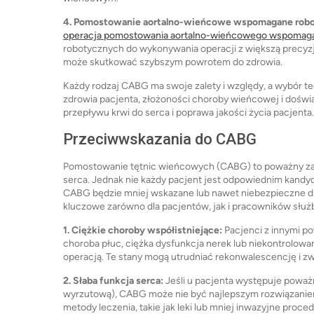
4. Pomostowanie aortalno-wieńcowe wspomagane rob
operacja pomostowania aortalno-wieńcowego wspomag
robotycznych do wykonywania operacji z większą precyz
może skutkować szybszym powrotem do zdrowia.
Każdy rodzaj CABG ma swoje zalety i względy, a wybór t
zdrowia pacjenta, złożoności choroby wieńcowej i doświ
przepływu krwi do serca i poprawa jakości życia pacjenta.
Przeciwwskazania do CABG
Pomostowanie tętnic wieńcowych (CABG) to poważny zab
serca. Jednak nie każdy pacjent jest odpowiednim kandyd
CABG będzie mniej wskazane lub nawet niebezpieczne dl
kluczowe zarówno dla pacjentów, jak i pracowników służ
1. Ciężkie choroby współistniejące:
Pacjenci z innymi p
choroba płuc, ciężka dysfunkcja nerek lub niekontrolowa
operacją. Te stany mogą utrudniać rekonwalescencję i zw
2. Słaba funkcja serca:
Jeśli u pacjenta występuje poważn
wyrzutową), CABG może nie być najlepszym rozwiązaniem
metody leczenia, takie jak leki lub mniej inwazyjne proced