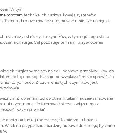
otem:
W tym
ana robotem
technika, chirurdzy używają systemów
ją. Ta metoda może również obejmować mniejsze nacięcia i
echniki zależy od różnych czynników, w tym ogólnego stanu
adczenia chirurga. Cel pozostaje ten sam: przywrócenie
ieg chirurgiczny mający na celu poprawę przepływu krwi do
atem do tej operacji. Kilka przeciwwskazań może sprawić, że
a niektórych osób. Zrozumienie tych czynników jest
by zdrowia.
oważnymi problemami zdrowotnymi, takimi jak zaawansowana
na cukrzyca, mogą nie tolerować stresu związanego z
iększać ryzyko powikłań.
ie obniżona funkcja serca (często mierzona frakcją
. W takich przypadkach bardziej odpowiednie mogą być inne
ury.