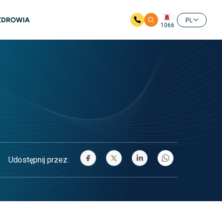
 ZDROWIA
PL
1066
Udostępnij przez: