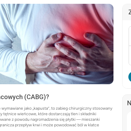
eńcowych (CABG)?
N
ymawiane jako „kapusta”, to zabieg chirurgiczny stosowany
tętnice wieńcowe, które dostarczają tlen i składniki
okowane z powodu nagromadzenia się płytki — mieszanki
 ogranicza przepływ krwi i może powodować ból w klatce