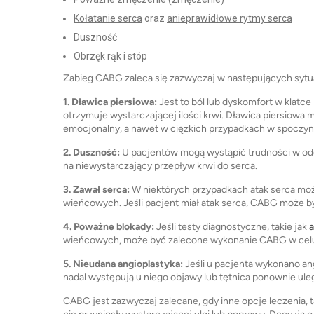
Kołatanie serca
oraz
a
nieprawidłowe rytmy serca
Duszność
Obrzęk rąk i stóp
Zabieg CABG zaleca się zazwyczaj w następujących sytu
1. Dławica piersiowa:
Jest to ból lub dyskomfort w klatce
otrzymuje wystarczającej ilości krwi. Dławica piersiowa
emocjonalny, a nawet w ciężkich przypadkach w spoczyn
2. Duszność:
U pacjentów mogą wystąpić trudności w odd
na niewystarczający przepływ krwi do serca.
3. Zawał serca:
W niektórych przypadkach atak serca mo
wieńcowych. Jeśli pacjent miał atak serca, CABG może b
4. Poważne blokady:
Jeśli testy diagnostyczne, takie jak
a
wieńcowych, może być zalecone wykonanie CABG w celu
5. Nieudana angioplastyka:
Jeśli u pacjenta wykonano ang
nadal występują u niego objawy lub tętnica ponownie ul
CABG jest zazwyczaj zalecane, gdy inne opcje leczenia, ta