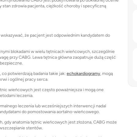
a o kontynuowaniu CABG jest podejmowana po dokładnej ocenie
ny stan zdrowia pacjenta, ciężkość choroby i specyficzną
oże wskazywać, że pacjent jest odpowiednim kandydatem do
znymi blokadami w wielu tętnicach wieńcowych, szczególnie
 uwagę przy CABG. Lewa tętnica główna zaopatruje dużą część
ebezpieczne.
 co potwierdzają badania takie jak:
echokardiogramy
, mogą
wi i ogólnej pracy serca.
tnic wieńcowych jest często poważniejsza i mogą one
etodami leczenia.
malnego leczenia lub wcześniejszych interwencji nadal
 kandydatami do pomostowania aortalno-wieńcowego.
, gdy anatomia tętnic wieńcowych jest złożona, CABG może
 wszczepianie stentów.