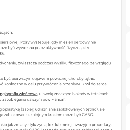
acjach:
 piersiowej, który występuje, gdy mięsień sercowy nie
 może być wywołana przez aktywność fizyczną, stres
ku.
ychaniu, zwłaszcza podczas wysiłku fizycznego, ze względu
że być pierwszym objawem poważnej choroby tętnic
yć konieczne w celu przywrócenia przepływu krwi do serca.
ngiografia wieńcowa
, ujawnią znaczące blokady w tętnicach
 zapobiegania dalszym powikłaniom.
ioplastykę (zabieg udrażniania zablokowanych tętnic), ale
ega zablokowaniu, kolejnym krokiem może być CABG.
kie jak zmiany stylu życia, leki lub mniej inwazyjne procedury,