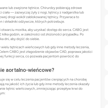
wane lub zwężone tętnice. Chirurdzy pobierają zdrowe
ciała — zazwyczaj żyły z nogi, tętnicy z nadgarstka lub
 nowej drogi wokół zablokowanej tętnicy. Przywraca to
 i składniki odżywcze, których potrzebuje.
 i otwarciu mostka, aby uzyskać dostęp do serca. CABG jest
kilka godzin, w zależności od złożoności przypadku. Po
ka dni, aby dojść do siebie.
wielu tętnicach wieńcowych lub gdy inne metody leczenia,
ne. Celem CABG jest złagodzenie objawów CAD, poprawa jakości
nej funkcji serca, co pozwala pacjentom powrócić do
ie aortalno-wieńcowe?
e się w celu leczenia pacjentów cierpiących na chorobę
 na jakość ich życia lub gdy inne metody leczenia okazały
nie tętnic wieńcowych, zmniejszając przepływ krwi do
tym: