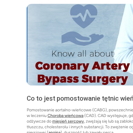
Co to jest pomostowanie tętnic wi
Pomostowanie aortalno-wieńcowe (CABG), powszechnie w
w leczeniu
Choroba wieńcowa
(CAD). CAD występuje, gdy 
odżywcze do
mięsień sercowy
, zwężają się lub są zabl
tłuszczu, cholesterolu i innych substancji. To zwężenie
piersiowej (
angina
), duszność lub zawały serca.