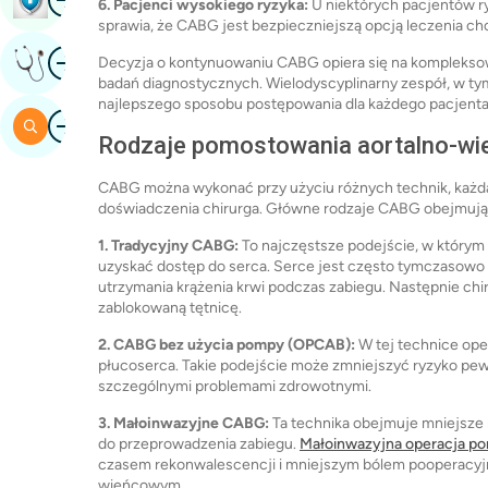
6. Pacjenci wysokiego ryzyka:
U niektórych pacjentów r
sprawia, że ​​CABG jest bezpieczniejszą opcją leczenia c
Obraz
Uzyskaj Opinię Eksperta
Decyzja o kontynuowaniu CABG opiera się na kompleksow
badań diagnostycznych. Wielodyscyplinarny zespół, w tym 
najlepszego sposobu postępowania dla każdego pacjenta
Obraz
Szukaj
Rodzaje pomostowania aortalno-w
CABG można wykonać przy użyciu różnych technik, każda
doświadczenia chirurga. Główne rodzaje CABG obejmują
1. Tradycyjny CABG:
To najczęstsze podejście, w którym 
uzyskać dostęp do serca. Serce jest często tymczasowo
utrzymania krążenia krwi podczas zabiegu. Następnie ch
zablokowaną tętnicę.
2. CABG bez użycia pompy (OPCAB):
W tej technice oper
płucoserca. Takie podejście może zmniejszyć ryzyko pew
szczególnymi problemami zdrowotnymi.
3. Małoinwazyjne CABG:
Ta technika obejmuje mniejsze 
do przeprowadzenia zabiegu.
Małoinwazyjna operacja p
czasem rekonwalescencji i mniejszym bólem pooperacy
wieńcowym.