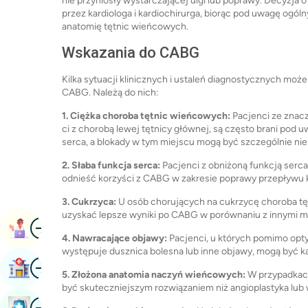
nie przyniosły wystarczającej ulgi lub poprawy. Decyzj
przez kardiologa i kardiochirurga, biorąc pod uwagę ogól
anatomię tętnic wieńcowych.
Wskazania do CABG
Kilka sytuacji klinicznych i ustaleń diagnostycznych m
CABG. Należą do nich:
1. Ciężka choroba tętnic wieńcowych:
Pacjenci ze znac
ci z chorobą lewej tętnicy głównej, są często brani pod
serca, a blokady w tym miejscu mogą być szczególnie ni
2. Słaba funkcja serca:
Pacjenci z obniżoną funkcją serca,
odnieść korzyści z CABG w zakresie poprawy przepływu kr
3. Cukrzyca:
U osób chorujących na cukrzycę choroba tę
uzyskać lepsze wyniki po CABG w porównaniu z innymi m
Obraz
Umów Się Na Wizytę
4. Nawracające objawy:
Pacjenci, u których pomimo opty
występuje dusznica bolesna lub inne objawy, mogą być
Obraz
Znajdź Szpital
5. Złożona anatomia naczyń wieńcowych:
W przypadkach
być skuteczniejszym rozwiązaniem niż angioplastyka lub
Obraz
Zarezerwuj Badanie Kontrolne