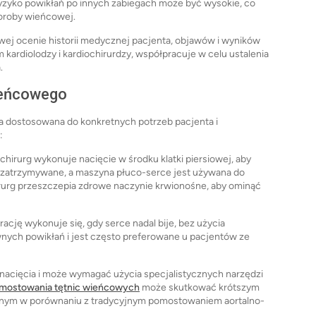
yzyko powikłań po innych zabiegach może być wysokie, co
horoby wieńcowej.
ej ocenie historii medycznej pacjenta, objawów i wyników
kardiolodzy i kardiochirurdzy, współpracuje w celu ustalenia
.
ieńcowego
 dostosowana do konkretnych potrzeb pacjenta i
:
chirurg wykonuje nacięcie w środku klatki piersiowej, aby
 zatrzymywane, a maszyna płuco-serce jest używana do
irurg przeszczepia zdrowe naczynie krwionośne, aby ominąć
ację wykonuje się, gdy serce nadal bije, bez użycia
nych powikłań i jest często preferowane u pacjentów ze
nacięcia i może wymagać użycia specjalistycznych narzędzi
omostowania tętnic wieńcowych
może skutkować krótszym
jnym w porównaniu z tradycyjnym pomostowaniem aortalno-