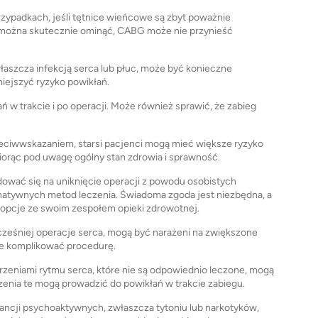
zypadkach, jeśli tętnice wieńcowe są zbyt poważnie
ie można skutecznie ominąć, CABG może nie przynieść
łaszcza infekcją serca lub płuc, może być konieczne
niejszyć ryzyko powikłań.
 w trakcie i po operacji. Może również sprawić, że zabieg
zeciwwskazaniem, starsi pacjenci mogą mieć większe ryzyko
biorąc pod uwagę ogólny stan zdrowia i sprawność.
ować się na uniknięcie operacji z powodu osobistych
rnatywnych metod leczenia. Świadoma zgoda jest niezbędna, a
 opcje ze swoim zespołem opieki zdrowotnej.
wcześniej operacje serca, mogą być narażeni na zwiększone
e komplikować procedurę.
zeniami rytmu serca, które nie są odpowiednio leczone, mogą
enia te mogą prowadzić do powikłań w trakcie zabiegu.
ncji psychoaktywnych, zwłaszcza tytoniu lub narkotyków,