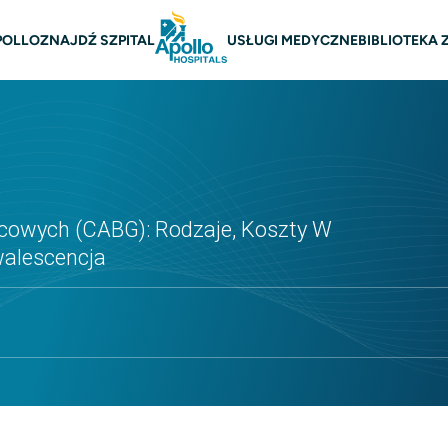
na nawigacja
POLLO
ZNAJDŹ SZPITAL
USŁUGI MEDYCZNE
BIBLIOTEKA
cowych (CABG): Rodzaje, Koszty W
walescencja