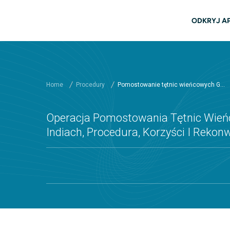
Przejdź do głównej zawartości
głów
ODKRYJ A
Home
Procedury
Pomostowanie tętnic wieńcowych G...
Operacja Pomostowania Tętnic Wień
Indiach, Procedura, Korzyści I Rekon