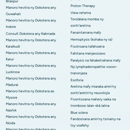
Bilaspur
Proton Therapy
Manoro hevitra ny Dokotera any
View rehetra
Guwahati
Torolàlana momba ny
Manoro hevitra ny Dokotera any
soritr'aretina
Indore
Fanaintainana mafy
Consult Dokotera any Kakinada
Hemoptysis (kohaka ny ra)
Manoro hevitra ny Dokotera any
Karaikudi
Fisotroana tafahoatra
Manoro hevitra ny Dokotera any
Fahitana manjavozavo
Karur
Paralysis na fahaketrahana mafy
Manoro hevitra ny Dokotera any
Ny lymphadenopathie vozon-
Lucknow
tranonjaza
Manoro hevitra ny Dokotera any
Esoforia
Madurai
Aretina mafy miaraka amin'ny
Manoro hevitra ny Dokotera ao
soritr'aretin'ny neurolojia
Mysore
Fivontosana mahery vaika na
Manoro hevitra ny Dokotera any
trombose lalan-drà lalina
Nashik
Blue sclera
Manoro hevitra ny Dokotera any
Fandosirana amin'ny tsinainy na
Noida
tsy voafehy
Manoro hevitra ny dokotera any