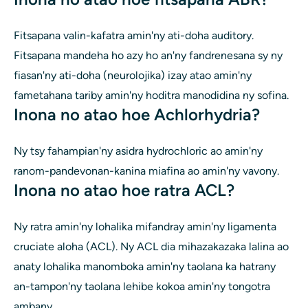
Fitsapana valin-kafatra amin'ny ati-doha auditory.
Fitsapana mandeha ho azy ho an'ny fandrenesana sy ny
fiasan'ny ati-doha (neurolojika) izay atao amin'ny
fametahana tariby amin'ny hoditra manodidina ny sofina.
Inona no atao hoe Achlorhydria?
Ny tsy fahampian'ny asidra hydrochloric ao amin'ny
ranom-pandevonan-kanina miafina ao amin'ny vavony.
Inona no atao hoe ratra ACL?
Ny ratra amin'ny lohalika mifandray amin'ny ligamenta
cruciate aloha (ACL). Ny ACL dia mihazakazaka lalina ao
anaty lohalika manomboka amin'ny taolana ka hatrany
an-tampon'ny taolana lehibe kokoa amin'ny tongotra
ambany.