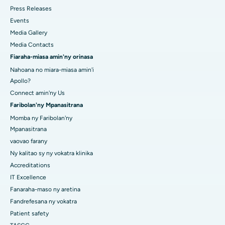
Press Releases
Events
Media Gallery
Media Contacts
Fiaraha-miasa amin'ny orinasa
Nahoana no miara-miasa amin'i
Apollo?
Connect amin'ny Us
Faribolan'ny Mpanasitrana
Momba ny Faribolan'ny
Mpanasitrana
vaovao farany
Ny kalitao sy ny vokatra klinika
Accreditations
IT Excellence
Fanaraha-maso ny aretina
Fandrefesana ny vokatra
Patient safety