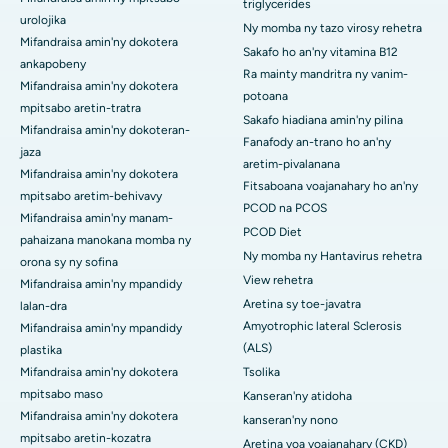
triglycerides
urolojika
Ny momba ny tazo virosy rehetra
Mifandraisa amin'ny dokotera
Sakafo ho an'ny vitamina B12
ankapobeny
Ra mainty mandritra ny vanim-
Mifandraisa amin'ny dokotera
potoana
mpitsabo aretin-tratra
Sakafo hiadiana amin'ny pilina
Mifandraisa amin'ny dokoteran-
Fanafody an-trano ho an'ny
jaza
aretim-pivalanana
Mifandraisa amin'ny dokotera
Fitsaboana voajanahary ho an'ny
mpitsabo aretim-behivavy
PCOD na PCOS
Mifandraisa amin'ny manam-
PCOD Diet
pahaizana manokana momba ny
Ny momba ny Hantavirus rehetra
orona sy ny sofina
View rehetra
Mifandraisa amin'ny mpandidy
Aretina sy toe-javatra
lalan-dra
Amyotrophic lateral Sclerosis
Mifandraisa amin'ny mpandidy
(ALS)
plastika
Mifandraisa amin'ny dokotera
Tsolika
mpitsabo maso
Kanseran'ny atidoha
Mifandraisa amin'ny dokotera
kanseran'ny nono
mpitsabo aretin-kozatra
Aretina voa voajanahary (CKD)