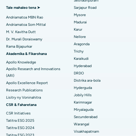
Seshadripuram
Ablation Endometrial
Hopitaly tsara indrindra ao Gandhinagar, Ahmedabad
Tale mahaleo tena ➤
Sarjapur Road
Mysore
Embolization ny lalan-dra
Andriamatoa MBN Rao
Mitadiava Dokotera Jeneraly
Hopitaly tsara indrindra ao Aragonda, Andhra Pradesh
Madurai
Andriamatoa Som Mittal
Cystectomy ovarian
Karur
Hopitaly tsara indrindra ao amin'ny Bannerghatta Road,
M. V. Kavitha Dutt
Nellore
Bangalore
Dr. Murali Doraiswamy
Fandidiana homamiadana amin'ny nono
Mitadiava Psikology
Aragonda
Rama Bijapurkar
Hopitaly tsara indrindra ao amin'ny Unit-15, Bhubaneswar
Trichy
Brachytherapy
Akademika & Fikarohana
Karaikudi
Hopitaly tsara indrindra ao amin'ny Seepat Road, Bilaspur
Apollo Knowledge
Mitadiava mpandidy ankapobeny
Colonoscopy
Hyderabad
Apollo Research and Innovations
DRDO
Hopitaly tsara indrindra ao Ellisbridge, Ahmedabad
(ARI)
Polypectomy
Distrika ara-bola
Apollo Excellence Report
Hopitaly tsara indrindra ao New Delhi
Hyderguda
Fampiroboroboana ny ati-doha
Research Publications
Jobily Hills
Lisitry ny Voninahitra
Hopitaly tsara indrindra ao amin'ny DRDO, Hyderabad
Dialyse peritoneal
Karimnagar
CSR & Faharetana
Miryalaguda
Hopitaly tsara indrindra ao amin'ny GS Road, Guwahati
CSR Initiatives
Biopsy voa
Secunderabad
Tatitra ESG 2025
Hopitaly tsara indrindra ao Hyderguda, Hyderabad
Warangal
Parathyroidectomy
Tatitra ESG 2024
Visakhapatnam
Hopitaly tsara indrindra ao Vijay Nagar, Indore
Tatitra ESG 2023