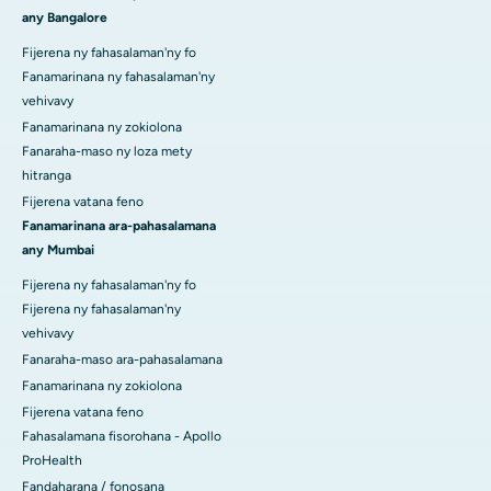
any Bangalore
Fijerena ny fahasalaman'ny fo
Fanamarinana ny fahasalaman'ny
vehivavy
Fanamarinana ny zokiolona
Fanaraha-maso ny loza mety
hitranga
Fijerena vatana feno
Fanamarinana ara-pahasalamana
any Mumbai
Fijerena ny fahasalaman'ny fo
Fijerena ny fahasalaman'ny
vehivavy
Fanaraha-maso ara-pahasalamana
Fanamarinana ny zokiolona
Fijerena vatana feno
Fahasalamana fisorohana - Apollo
ProHealth
Fandaharana / fonosana