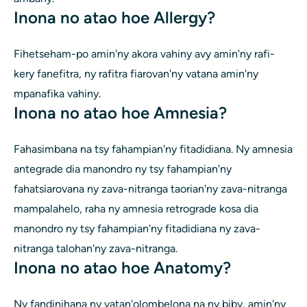
Inona no atao hoe Allergy?
Fihetseham-po amin'ny akora vahiny avy amin'ny rafi-
kery fanefitra, ny rafitra fiarovan'ny vatana amin'ny
mpanafika vahiny.
Inona no atao hoe Amnesia?
Fahasimbana na tsy fahampian'ny fitadidiana. Ny amnesia
antegrade dia manondro ny tsy fahampian'ny
fahatsiarovana ny zava-nitranga taorian'ny zava-nitranga
mampalahelo, raha ny amnesia retrograde kosa dia
manondro ny tsy fahampian'ny fitadidiana ny zava-
nitranga talohan'ny zava-nitranga.
Inona no atao hoe Anatomy?
Ny fandinihana ny vatan'olombelona na ny biby, amin'ny