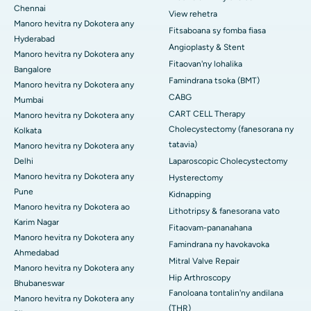
Chennai
View rehetra
Manoro hevitra ny Dokotera any
Fitsaboana sy fomba fiasa
Hyderabad
Angioplasty & Stent
Manoro hevitra ny Dokotera any
Fitaovan'ny lohalika
Bangalore
Famindrana tsoka (BMT)
Manoro hevitra ny Dokotera any
CABG
Mumbai
CART CELL Therapy
Manoro hevitra ny Dokotera any
Cholecystectomy (fanesorana ny
Kolkata
tatavia)
Manoro hevitra ny Dokotera any
Delhi
Laparoscopic Cholecystectomy
Manoro hevitra ny Dokotera any
Hysterectomy
Pune
Kidnapping
Manoro hevitra ny Dokotera ao
Lithotripsy & fanesorana vato
Karim Nagar
Fitaovam-pananahana
Manoro hevitra ny Dokotera any
Famindrana ny havokavoka
Ahmedabad
Mitral Valve Repair
Manoro hevitra ny Dokotera any
Hip Arthroscopy
Bhubaneswar
Fanoloana tontalin'ny andilana
Manoro hevitra ny Dokotera any
(THR)