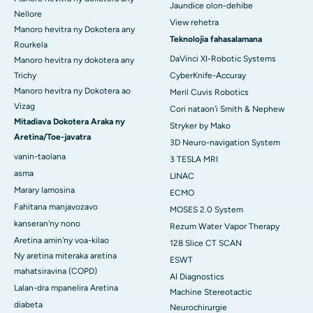
Jaundice olon-dehibe
Nellore
View rehetra
Manoro hevitra ny Dokotera any
Teknolojia fahasalamana
Rourkela
DaVinci XI-Robotic Systems
Manoro hevitra ny dokotera any
Trichy
CyberKnife-Accuray
Manoro hevitra ny Dokotera ao
Meril Cuvis Robotics
Vizag
Cori nataon'i Smith & Nephew
Mitadiava Dokotera Araka ny
Stryker by Mako
Aretina/Toe-javatra
3D Neuro-navigation System
vanin-taolana
3 TESLA MRI
asma
LINAC
Marary lamosina
ECMO
Fahitana manjavozavo
MOSES 2.0 System
kanseran'ny nono
Rezum Water Vapor Therapy
Aretina amin'ny voa-kilao
128 Slice CT SCAN
Ny aretina miteraka aretina
ESWT
mahatsiravina (COPD)
AI Diagnostics
Lalan-dra mpanelira Aretina
Machine Stereotactic
diabeta
Neurochirurgie