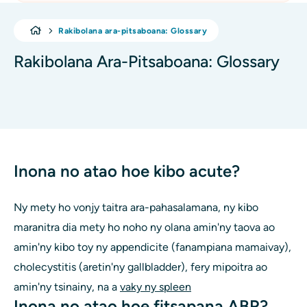
Rakibolana ara-pitsaboana: Glossary
Rakibolana Ara-Pitsaboana: Glossary
Inona no atao hoe kibo acute?
Ny mety ho vonjy taitra ara-pahasalamana, ny kibo
maranitra dia mety ho noho ny olana amin'ny taova ao
amin'ny kibo toy ny appendicite (fanampiana mamaivay),
cholecystitis (aretin'ny gallbladder), fery mipoitra ao
amin'ny tsinainy, na a
vaky ny spleen
Inona no atao hoe fitsapana ABR?