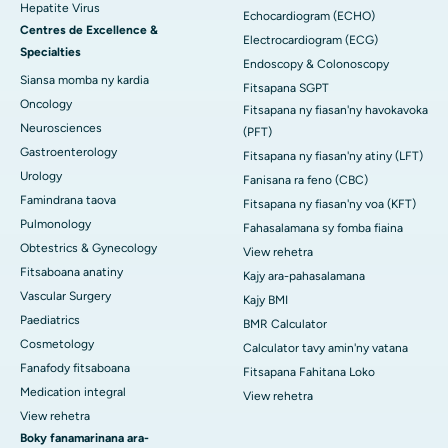
Hepatite Virus
Echocardiogram (ECHO)
Centres de Excellence &
Electrocardiogram (ECG)
Specialties
Endoscopy & Colonoscopy
Siansa momba ny kardia
Fitsapana SGPT
Oncology
Fitsapana ny fiasan'ny havokavoka
Neurosciences
(PFT)
Gastroenterology
Fitsapana ny fiasan'ny atiny (LFT)
Urology
Fanisana ra feno (CBC)
Famindrana taova
Fitsapana ny fiasan'ny voa (KFT)
Pulmonology
Fahasalamana sy fomba fiaina
Obtestrics & Gynecology
View rehetra
Fitsaboana anatiny
Kajy ara-pahasalamana
Vascular Surgery
Kajy BMI
Paediatrics
BMR Calculator
Cosmetology
Calculator tavy amin'ny vatana
Fanafody fitsaboana
Fitsapana Fahitana Loko
Medication integral
View rehetra
View rehetra
Boky fanamarinana ara-