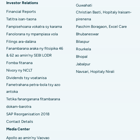
Investor Relations
Guwahati
Hopitaly tsara indrindra ao amin'ny Arera Colony, Bhopal
Financial Reports
Christian Basti, Hopitaly Iraisam-
Tatitra isan-taona
pirenena
Hopitaly tsara indrindra any Jayanagar, Bangalore
Fampisehoana vokatra sy karama
Paschim Boragaon, Excel Care
Hopitaly tsara indrindra ao KK Nagar, Madurai
Fanolorana ny mpampiasa vola
Bhubaneswar
Filings ara-dalàna
Bilaspur
Hopitaly tsara indrindra any Ramji Nagar, Nellore
Fanambarana araka ny fitsipika 46
Rourkela
& 62 ao amin'ny SEBI LODR
Bhopal
Hopitaly tsara indrindra ao amin'ny Sector-19, Rourkela
Fomba fitanana
Jabalpur
Hopitaly tsara indrindra ao Swargate, Pune
Nivory ny NCLT
Navsari, Hopitaly Nirali
Dividends tsy voatanisa
Hopitaly homamiadan'ny vehivavy tsara indrindra any Delhi
Fametrahana petra-bola tsy azo
Atsimo
antoka
Tetika fananganana fitambarana
dokam-barotra
SAP Reorganisation 2018
Contact Details
Media Center
Apollo ao amin'ny Vaovao