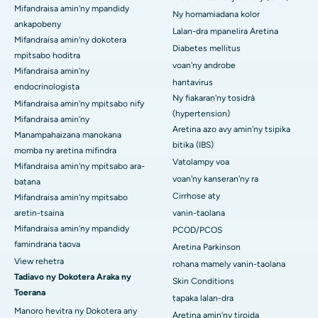
Mifandraisa amin'ny mpandidy
Ny homamiadana kolor
ankapobeny
Lalan-dra mpanelira Aretina
Mifandraisa amin'ny dokotera
Diabetes mellitus
mpitsabo hoditra
voan'ny androbe
Mifandraisa amin'ny
hantavirus
endocrinologista
Ny fiakaran'ny tosidrà
Mifandraisa amin'ny mpitsabo nify
(hypertension)
Mifandraisa amin'ny
Aretina azo avy amin'ny tsipika
Manampahaizana manokana
bitika (IBS)
momba ny aretina mifindra
Vatolampy voa
Mifandraisa amin'ny mpitsabo ara-
voan'ny kanseran'ny ra
batana
Cirrhose aty
Mifandraisa amin'ny mpitsabo
aretin-tsaina
vanin-taolana
Mifandraisa amin'ny mpandidy
PCOD/PCOS
famindrana taova
Aretina Parkinson
View rehetra
rohana mamely vanin-taolana
Tadiavo ny Dokotera Araka ny
Skin Conditions
Toerana
tapaka lalan-dra
Manoro hevitra ny Dokotera any
Aretina amin'ny tiroida