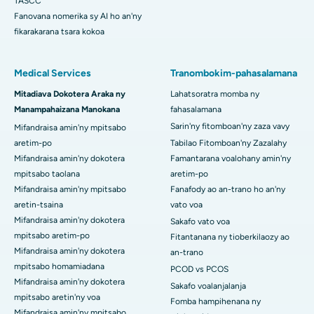
TASCC
Fanovana nomerika sy AI ho an'ny
fikarakarana tsara kokoa
Medical Services
Tranombokim-pahasalamana
Mitadiava Dokotera Araka ny
Lahatsoratra momba ny
Manampahaizana Manokana
fahasalamana
Sarin'ny fitomboan'ny zaza vavy
Mifandraisa amin'ny mpitsabo
aretim-po
Tabilao Fitomboan'ny Zazalahy
Mifandraisa amin'ny dokotera
Famantarana voalohany amin'ny
mpitsabo taolana
aretim-po
Mifandraisa amin'ny mpitsabo
Fanafody ao an-trano ho an'ny
aretin-tsaina
vato voa
Mifandraisa amin'ny dokotera
Sakafo vato voa
mpitsabo aretim-po
Fitantanana ny tioberkilaozy ao
Mifandraisa amin'ny dokotera
an-trano
mpitsabo homamiadana
PCOD vs PCOS
Mifandraisa amin'ny dokotera
Sakafo voalanjalanja
mpitsabo aretin'ny voa
Fomba hampihenana ny
Mifandraisa amin'ny mpitsabo