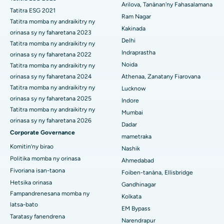
Cytoreductive fandidiana
Arilova, Tanànan'ny Fahasalamana
Tatitra ESG 2021
Ram Nagar
Hopitaly tsara indrindra ao amin'ny Suryaraopeta Main Road,
Tatitra momba ny andraikitry ny
Fanoloana lohalika manontolo seramika
Kakinada
Kakinada
orinasa sy ny faharetana 2023
Delhi
ERCP
Tatitra momba ny andraikitry ny
Hopitaly tsara indrindra ao amin'ny Canal Circular Road, Kolkata
Indraprastha
orinasa sy ny faharetana 2022
Noida
Tatitra momba ny andraikitry ny
Hopitaly tsara indrindra ao amin'ny CBD Belapur, Navi Mumbai
orinasa sy ny faharetana 2024
Athenaa, Zanatany Fiarovana
Hopitaly tsara indrindra ao Panchavati, Nashik
Tatitra momba ny andraikitry ny
Lucknow
orinasa sy ny faharetana 2025
Indore
Hopitaly tsara indrindra ao Secunderabad, Hyderabad
Tatitra momba ny andraikitry ny
Mumbai
orinasa sy ny faharetana 2026
Dadar
Hopitaly tsara indrindra any Seshadripuram, Bangalore
Corporate Governance
mametraka
Hopitaly tsara indrindra ao Waltair Main Road, Visakhapatnam
Komitin’ny birao
Nashik
Politika momba ny orinasa
Ahmedabad
Hopitaly tsara indrindra ao amin'ny lalana Subhash Nagar,
Fivoriana isan-taona
Foiben-tanàna, Ellisbridge
Karimnagar
Hetsika orinasa
Gandhinagar
Fampandrenesana momba ny
Hopitaly tsara indrindra any Managari, Karaikudi
Kolkata
latsa-bato
EM Bypass
Hopitaly tsara indrindra ao Arepally, Warangal
Taratasy fanendrena
Narendrapur