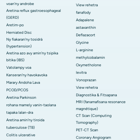
voan'ny androbe
View rehetra
Aretina reflux gastroesophageal
fanafody
(GERD)
Adapalene
Aretim-po
astaxanthin
Herniated Disc
Deflazacort
Ny fiakaran'ny tosidrà
Glycine
(hypertension)
L-arginine
Aretina azo avy amin'ny tsipika
methylcobalamin
bitika (IBS)
Oxymetholone
Vatolampy voa
levitra
Kanseran'ny havokavoka
Vonoprazan
Marary Andoha Lava
View rehetra
PCOD/PCOS
Diagnostika & Fitsapana
Aretina Parkinson
MRI (fanamafisana resonance
rohana mamely vanin-taolana
magnétique)
tapaka lalan-dra
CT Scan (Computing
Aretina amin'ny tiroida
Tomography)
tuberculose (TB)
PET-CT Scan
Colitis ulcerative
Coronary Angiogram