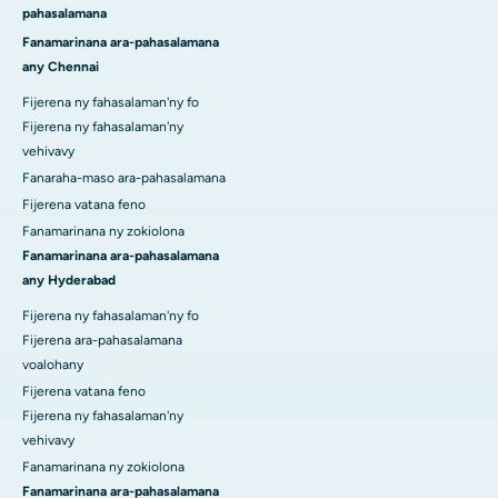
pahasalamana
Fanamarinana ara-pahasalamana
any Chennai
Fijerena ny fahasalaman'ny fo
Fijerena ny fahasalaman'ny
vehivavy
Fanaraha-maso ara-pahasalamana
Fijerena vatana feno
Fanamarinana ny zokiolona
Fanamarinana ara-pahasalamana
any Hyderabad
Fijerena ny fahasalaman'ny fo
Fijerena ara-pahasalamana
voalohany
Fijerena vatana feno
Fijerena ny fahasalaman'ny
vehivavy
Fanamarinana ny zokiolona
Fanamarinana ara-pahasalamana