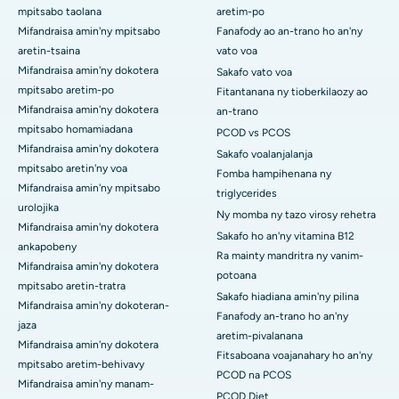
mpitsabo taolana
aretim-po
Mifandraisa amin'ny mpitsabo
Fanafody ao an-trano ho an'ny
aretin-tsaina
vato voa
Mifandraisa amin'ny dokotera
Sakafo vato voa
mpitsabo aretim-po
Fitantanana ny tioberkilaozy ao
Mifandraisa amin'ny dokotera
an-trano
mpitsabo homamiadana
PCOD vs PCOS
Mifandraisa amin'ny dokotera
Sakafo voalanjalanja
mpitsabo aretin'ny voa
Fomba hampihenana ny
Mifandraisa amin'ny mpitsabo
triglycerides
urolojika
Ny momba ny tazo virosy rehetra
Mifandraisa amin'ny dokotera
Sakafo ho an'ny vitamina B12
ankapobeny
Ra mainty mandritra ny vanim-
Mifandraisa amin'ny dokotera
potoana
mpitsabo aretin-tratra
Sakafo hiadiana amin'ny pilina
Mifandraisa amin'ny dokoteran-
Fanafody an-trano ho an'ny
jaza
aretim-pivalanana
Mifandraisa amin'ny dokotera
Fitsaboana voajanahary ho an'ny
mpitsabo aretim-behivavy
PCOD na PCOS
Mifandraisa amin'ny manam-
PCOD Diet