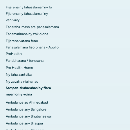
Fijerena ny fahasalaman'ny fo
Fijerena ny fahasalaman'ny
vehivavy
Fanaraha-maso ara-pahasalamana
Fanamarinana ny zokiolona
Fijerena vatana feno
Fahasalamana fisorohana - Apollo
ProHealth
Fandaharana / fonosana
Pro Health Home
Ny fahaizantsika
Ny zavatra niainanao
Sampan-draharahan'ny fiara
mpamonjy voina
Ambulance ao Ahmedabad
Ambulance any Bangalore
Ambulance any Bhubaneswar
Ambulance any Bilaspur