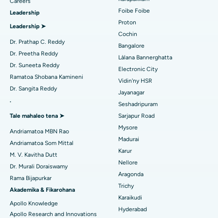
Careers
Foibe Foibe
Mitadiava mpitsabo urolojika
Leadership
MitraClip Valve Repair
Hopitaly tsara indrindra ao amin'ny Kovai Road, Karur
Proton
Leadership ➤
Fandidiana cardiac invasive kely indrindra
Cochin
Hopitaly tsara indrindra ao Karapakkam, Chennai
Dr. Prathap C. Reddy
Bangalore
Mitadiava mpitsabo diabeta
Catheter Ablation
Dr. Preetha Reddy
Hopitaly tsara indrindra ao Arilova, Vizag
Làlana Bannerghatta
Dr. Suneeta Reddy
Electronic City
Fandidiana Fanarenana ACL
Hopitaly tsara indrindra ao amin'ny Lalana Kanpur, Lucknow
Ramatoa Shobana Kamineni
Vidin'ny HSR
Mitadiava Dokotera mpitsabo aretim-
Dr. Sangita Reddy
Fanoloana ny soroka
Jayanagar
Hopitaly tsara indrindra ao amin'ny Sector-26, Noida
behivavy
.
Seshadripuram
Ablation Endometrial
Hopitaly tsara indrindra ao Gandhinagar, Ahmedabad
Tale mahaleo tena ➤
Sarjapur Road
Mysore
Embolization ny lalan-dra
Andriamatoa MBN Rao
Mitadiava Dokotera Jeneraly
Hopitaly tsara indrindra ao Aragonda, Andhra Pradesh
Madurai
Andriamatoa Som Mittal
Cystectomy ovarian
Karur
Hopitaly tsara indrindra ao amin'ny Bannerghatta Road,
M. V. Kavitha Dutt
Nellore
Bangalore
Dr. Murali Doraiswamy
Fandidiana homamiadana amin'ny nono
Mitadiava Psikology
Aragonda
Rama Bijapurkar
Hopitaly tsara indrindra ao amin'ny Unit-15, Bhubaneswar
Trichy
Brachytherapy
Akademika & Fikarohana
Karaikudi
Hopitaly tsara indrindra ao amin'ny Seepat Road, Bilaspur
Apollo Knowledge
Mitadiava mpandidy ankapobeny
Colonoscopy
Hyderabad
Apollo Research and Innovations