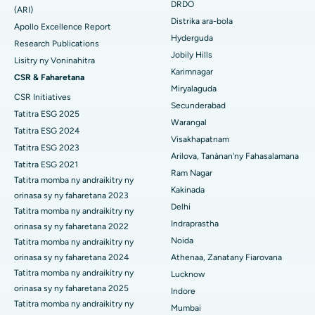
DRDO
Hopitaly tsara indrindra ao Ellisbridge, Ahmedabad
(ARI)
Polypectomy
Distrika ara-bola
Apollo Excellence Report
Hopitaly tsara indrindra ao New Delhi
Hyderguda
Fampiroboroboana ny ati-doha
Research Publications
Jobily Hills
Lisitry ny Voninahitra
Hopitaly tsara indrindra ao amin'ny DRDO, Hyderabad
Dialyse peritoneal
Karimnagar
CSR & Faharetana
Miryalaguda
Hopitaly tsara indrindra ao amin'ny GS Road, Guwahati
CSR Initiatives
Biopsy voa
Secunderabad
Tatitra ESG 2025
Hopitaly tsara indrindra ao Hyderguda, Hyderabad
Warangal
Parathyroidectomy
Tatitra ESG 2024
Visakhapatnam
Hopitaly tsara indrindra ao Vijay Nagar, Indore
Tatitra ESG 2023
Cytoreductive fandidiana
Arilova, Tanànan'ny Fahasalamana
Tatitra ESG 2021
Ram Nagar
Hopitaly tsara indrindra ao amin'ny Suryaraopeta Main Road,
Tatitra momba ny andraikitry ny
Fanoloana lohalika manontolo seramika
Kakinada
Kakinada
orinasa sy ny faharetana 2023
Delhi
ERCP
Tatitra momba ny andraikitry ny
Hopitaly tsara indrindra ao amin'ny Canal Circular Road, Kolkata
Indraprastha
orinasa sy ny faharetana 2022
Noida
Tatitra momba ny andraikitry ny
Hopitaly tsara indrindra ao amin'ny CBD Belapur, Navi Mumbai
orinasa sy ny faharetana 2024
Athenaa, Zanatany Fiarovana
Hopitaly tsara indrindra ao Panchavati, Nashik
Tatitra momba ny andraikitry ny
Lucknow
orinasa sy ny faharetana 2025
Indore
Hopitaly tsara indrindra ao Secunderabad, Hyderabad
Tatitra momba ny andraikitry ny
Mumbai