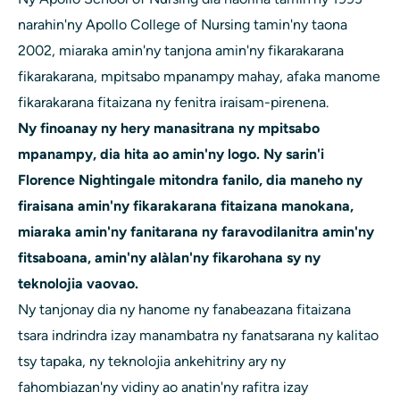
narahin'ny Apollo College of Nursing tamin'ny taona
2002, miaraka amin'ny tanjona amin'ny fikarakarana
fikarakarana, mpitsabo mpanampy mahay, afaka manome
fikarakarana fitaizana ny fenitra iraisam-pirenena.
Ny finoanay ny hery manasitrana ny mpitsabo
mpanampy, dia hita ao amin'ny logo. Ny sarin'i
Florence Nightingale mitondra fanilo, dia maneho ny
firaisana amin'ny fikarakarana fitaizana manokana,
miaraka amin'ny fanitarana ny faravodilanitra amin'ny
fitsaboana, amin'ny alàlan'ny fikarohana sy ny
teknolojia vaovao.
Ny tanjonay dia ny hanome ny fanabeazana fitaizana
tsara indrindra izay manambatra ny fanatsarana ny kalitao
tsy tapaka, ny teknolojia ankehitriny ary ny
fahombiazan'ny vidiny ao anatin'ny rafitra izay