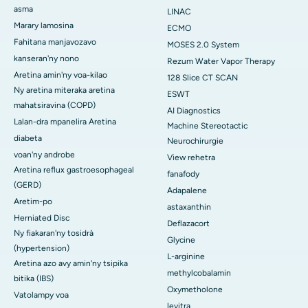
asma
LINAC
Marary lamosina
ECMO
Fahitana manjavozavo
MOSES 2.0 System
kanseran'ny nono
Rezum Water Vapor Therapy
Aretina amin'ny voa-kilao
128 Slice CT SCAN
Ny aretina miteraka aretina
ESWT
mahatsiravina (COPD)
AI Diagnostics
Lalan-dra mpanelira Aretina
Machine Stereotactic
diabeta
Neurochirurgie
voan'ny androbe
View rehetra
Aretina reflux gastroesophageal
fanafody
(GERD)
Adapalene
Aretim-po
astaxanthin
Herniated Disc
Deflazacort
Ny fiakaran'ny tosidrà
Glycine
(hypertension)
L-arginine
Aretina azo avy amin'ny tsipika
methylcobalamin
bitika (IBS)
Oxymetholone
Vatolampy voa
levitra