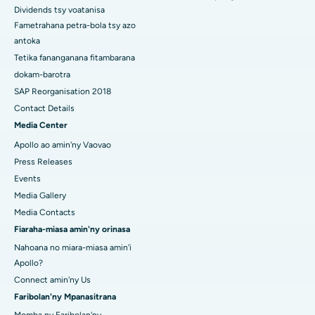
Dividends tsy voatanisa
Hopitaly homamiadan'ny vehivavy tsara indrindra any Delhi
Fametrahana petra-bola tsy azo
Atsimo
antoka
Tetika fananganana fitambarana
dokam-barotra
SAP Reorganisation 2018
Contact Details
Media Center
Apollo ao amin'ny Vaovao
Press Releases
Events
Media Gallery
Media Contacts
Fiaraha-miasa amin'ny orinasa
Nahoana no miara-miasa amin'i
Apollo?
Connect amin'ny Us
Faribolan'ny Mpanasitrana