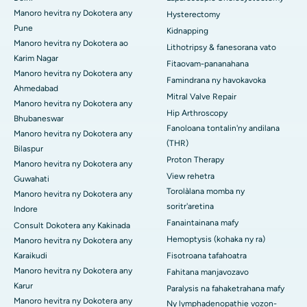
Manoro hevitra ny Dokotera any
Hysterectomy
Pune
Kidnapping
Manoro hevitra ny Dokotera ao
Lithotripsy & fanesorana vato
Karim Nagar
Fitaovam-pananahana
Manoro hevitra ny Dokotera any
Famindrana ny havokavoka
Ahmedabad
Mitral Valve Repair
Manoro hevitra ny Dokotera any
Hip Arthroscopy
Bhubaneswar
Fanoloana tontalin'ny andilana
Manoro hevitra ny Dokotera any
(THR)
Bilaspur
Proton Therapy
Manoro hevitra ny Dokotera any
View rehetra
Guwahati
Torolàlana momba ny
Manoro hevitra ny Dokotera any
soritr'aretina
Indore
Fanaintainana mafy
Consult Dokotera any Kakinada
Hemoptysis (kohaka ny ra)
Manoro hevitra ny Dokotera any
Karaikudi
Fisotroana tafahoatra
Manoro hevitra ny Dokotera any
Fahitana manjavozavo
Karur
Paralysis na fahaketrahana mafy
Manoro hevitra ny Dokotera any
Ny lymphadenopathie vozon-