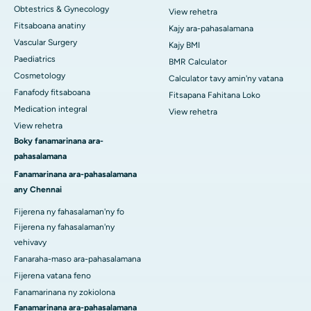
Obtestrics & Gynecology
View rehetra
Fitsaboana anatiny
Kajy ara-pahasalamana
Vascular Surgery
Kajy BMI
Paediatrics
BMR Calculator
Cosmetology
Calculator tavy amin'ny vatana
Fanafody fitsaboana
Fitsapana Fahitana Loko
Medication integral
View rehetra
View rehetra
Boky fanamarinana ara-
pahasalamana
Fanamarinana ara-pahasalamana
any Chennai
Fijerena ny fahasalaman'ny fo
Fijerena ny fahasalaman'ny
vehivavy
Fanaraha-maso ara-pahasalamana
Fijerena vatana feno
Fanamarinana ny zokiolona
Fanamarinana ara-pahasalamana