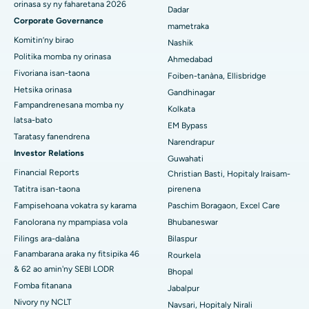
orinasa sy ny faharetana 2026
Dadar
Hopitaly tsara indrindra any Seshadripuram, Bangalore
Corporate Governance
mametraka
Hopitaly tsara indrindra ao Waltair Main Road, Visakhapatnam
Komitin’ny birao
Nashik
Politika momba ny orinasa
Ahmedabad
Hopitaly tsara indrindra ao amin'ny lalana Subhash Nagar,
Fivoriana isan-taona
Foiben-tanàna, Ellisbridge
Karimnagar
Hetsika orinasa
Gandhinagar
Fampandrenesana momba ny
Hopitaly tsara indrindra any Managari, Karaikudi
Kolkata
latsa-bato
EM Bypass
Hopitaly tsara indrindra ao Arepally, Warangal
Taratasy fanendrena
Narendrapur
Investor Relations
Guwahati
Hopitaly tsara indrindra ao amin'ny Arera Colony, Bhopal
Financial Reports
Christian Basti, Hopitaly Iraisam-
Tatitra isan-taona
pirenena
Hopitaly tsara indrindra any Jayanagar, Bangalore
Fampisehoana vokatra sy karama
Paschim Boragaon, Excel Care
Hopitaly tsara indrindra ao KK Nagar, Madurai
Fanolorana ny mpampiasa vola
Bhubaneswar
Filings ara-dalàna
Bilaspur
Hopitaly tsara indrindra any Ramji Nagar, Nellore
Fanambarana araka ny fitsipika 46
Rourkela
& 62 ao amin'ny SEBI LODR
Bhopal
Hopitaly tsara indrindra ao amin'ny Sector-19, Rourkela
Fomba fitanana
Jabalpur
Hopitaly tsara indrindra ao Swargate, Pune
Nivory ny NCLT
Navsari, Hopitaly Nirali