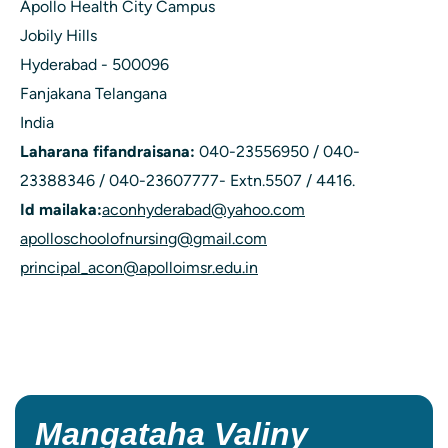
Apollo Health City Campus
Jobily Hills
Hyderabad - 500096
Fanjakana Telangana
India
Laharana fifandraisana:
040-23556950 / 040-
23388346 / 040-23607777- Extn.5507 / 4416.
Id mailaka:
aconhyderabad@yahoo.com
apolloschoolofnursing@gmail.com
principal_acon@apolloimsr.edu.in
Mangataha Valiny