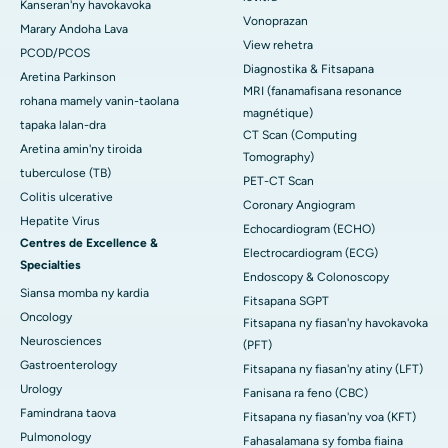
Kanseran'ny havokavoka
Vonoprazan
Marary Andoha Lava
View rehetra
PCOD/PCOS
Diagnostika & Fitsapana
Aretina Parkinson
MRI (fanamafisana resonance
rohana mamely vanin-taolana
magnétique)
tapaka lalan-dra
CT Scan (Computing
Aretina amin'ny tiroida
Tomography)
tuberculose (TB)
PET-CT Scan
Colitis ulcerative
Coronary Angiogram
Hepatite Virus
Echocardiogram (ECHO)
Centres de Excellence &
Electrocardiogram (ECG)
Specialties
Endoscopy & Colonoscopy
Siansa momba ny kardia
Fitsapana SGPT
Oncology
Fitsapana ny fiasan'ny havokavoka
Neurosciences
(PFT)
Gastroenterology
Fitsapana ny fiasan'ny atiny (LFT)
Urology
Fanisana ra feno (CBC)
Famindrana taova
Fitsapana ny fiasan'ny voa (KFT)
Pulmonology
Fahasalamana sy fomba fiaina