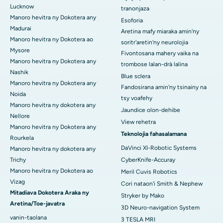
Lucknow
tranonjaza
Manoro hevitra ny Dokotera any
Esoforia
Madurai
Aretina mafy miaraka amin'ny
Manoro hevitra ny Dokotera ao
soritr'aretin'ny neurolojia
Mysore
Fivontosana mahery vaika na
Manoro hevitra ny Dokotera any
trombose lalan-drà lalina
Nashik
Blue sclera
Manoro hevitra ny Dokotera any
Fandosirana amin'ny tsinainy na
Noida
tsy voafehy
Manoro hevitra ny dokotera any
Jaundice olon-dehibe
Nellore
View rehetra
Manoro hevitra ny Dokotera any
Teknolojia fahasalamana
Rourkela
DaVinci XI-Robotic Systems
Manoro hevitra ny dokotera any
Trichy
CyberKnife-Accuray
Manoro hevitra ny Dokotera ao
Meril Cuvis Robotics
Vizag
Cori nataon'i Smith & Nephew
Mitadiava Dokotera Araka ny
Stryker by Mako
Aretina/Toe-javatra
3D Neuro-navigation System
vanin-taolana
3 TESLA MRI