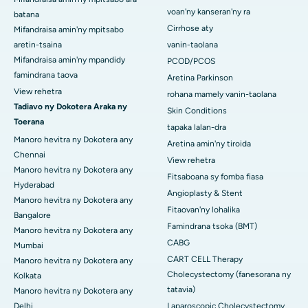
voan'ny kanseran'ny ra
batana
Cirrhose aty
Mifandraisa amin'ny mpitsabo
aretin-tsaina
vanin-taolana
Mifandraisa amin'ny mpandidy
PCOD/PCOS
famindrana taova
Aretina Parkinson
View rehetra
rohana mamely vanin-taolana
Tadiavo ny Dokotera Araka ny
Skin Conditions
Toerana
tapaka lalan-dra
Manoro hevitra ny Dokotera any
Aretina amin'ny tiroida
Chennai
View rehetra
Manoro hevitra ny Dokotera any
Fitsaboana sy fomba fiasa
Hyderabad
Angioplasty & Stent
Manoro hevitra ny Dokotera any
Fitaovan'ny lohalika
Bangalore
Famindrana tsoka (BMT)
Manoro hevitra ny Dokotera any
CABG
Mumbai
CART CELL Therapy
Manoro hevitra ny Dokotera any
Cholecystectomy (fanesorana ny
Kolkata
tatavia)
Manoro hevitra ny Dokotera any
Delhi
Laparoscopic Cholecystectomy