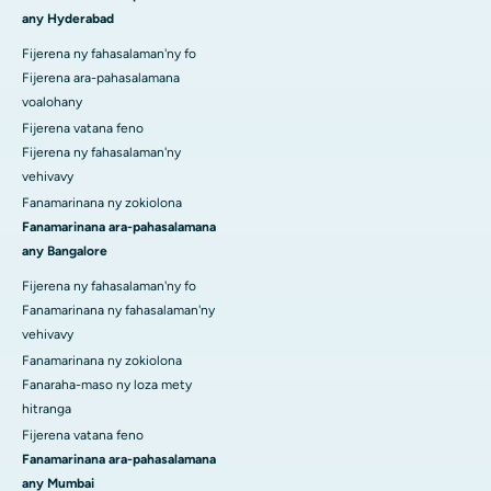
any Hyderabad
Fijerena ny fahasalaman'ny fo
Fijerena ara-pahasalamana
voalohany
Fijerena vatana feno
Fijerena ny fahasalaman'ny
vehivavy
Fanamarinana ny zokiolona
Fanamarinana ara-pahasalamana
any Bangalore
Fijerena ny fahasalaman'ny fo
Fanamarinana ny fahasalaman'ny
vehivavy
Fanamarinana ny zokiolona
Fanaraha-maso ny loza mety
hitranga
Fijerena vatana feno
Fanamarinana ara-pahasalamana
any Mumbai