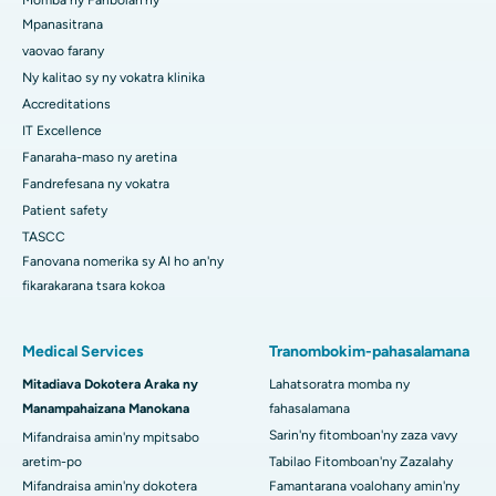
Momba ny Faribolan'ny
Mpanasitrana
vaovao farany
Ny kalitao sy ny vokatra klinika
Accreditations
IT Excellence
Fanaraha-maso ny aretina
Fandrefesana ny vokatra
Patient safety
TASCC
Fanovana nomerika sy AI ho an'ny
fikarakarana tsara kokoa
Medical Services
Tranombokim-pahasalamana
Mitadiava Dokotera Araka ny
Lahatsoratra momba ny
Manampahaizana Manokana
fahasalamana
Sarin'ny fitomboan'ny zaza vavy
Mifandraisa amin'ny mpitsabo
aretim-po
Tabilao Fitomboan'ny Zazalahy
Mifandraisa amin'ny dokotera
Famantarana voalohany amin'ny