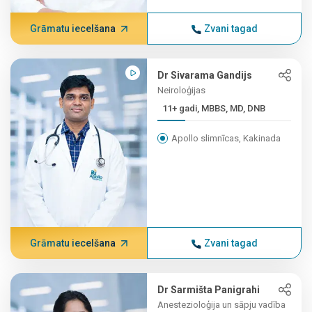
Grāmatu iecelšana
Zvani tagad
Dr Sivarama Gandijs
Neiroloģijas
11+ gadi, MBBS, MD, DNB
Apollo slimnīcas, Kakinada
Grāmatu iecelšana
Zvani tagad
Dr Sarmišta Panigrahi
Anestezioloģija un sāpju vadība