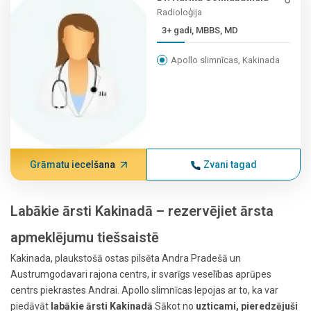
Radioloģija
3+ gadi, MBBS, MD
Apollo slimnīcas, Kakinada
Grāmatu iecelšana
Zvani tagad
Labākie ārsti Kakinadā – rezervējiet ārsta
apmeklējumu tiešsaistē
Kakinada, plaukstošā ostas pilsēta Andra Pradešā un
Austrumgodavari rajona centrs, ir svarīgs veselības aprūpes
centrs piekrastes Andrai. Apollo slimnīcas lepojas ar to, ka var
piedāvāt
labākie ārsti Kakinadā
Sākot no
uzticami, pieredzējuši