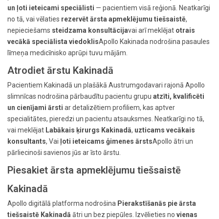
un ļoti ieteicami speciālisti
— pacientiem visā reģionā. Neatkarīgi
no tā, vai vēlaties
rezervēt ārsta apmeklējumu tiešsaistē
,
nepieciešams
steidzama konsultācija
vai arī meklējat
otrais
vecākā speciālista viedoklis
Apollo Kakinada nodrošina pasaules
līmeņa medicīnisko aprūpi tuvu mājām.
Atrodiet ārstu Kakinadā
Pacientiem Kakinadā un plašākā Austrumgodavari rajonā Apollo
slimnīcas nodrošina pārbaudītu pacientu grupu
atzīti, kvalificēti
un cienījami ārsti
ar detalizētiem profiliem, kas aptver
specialitātes, pieredzi un pacientu atsauksmes. Neatkarīgi no tā,
vai meklējat
Labākais ķirurgs Kakinadā
,
uzticams vecākais
konsultants
, Vai
ļoti ieteicams ģimenes ārsts
Apollo ātri un
pārliecinoši savienos jūs ar īsto ārstu.
Piesakiet ārsta apmeklējumu tiešsaistē
Kakinadā
Apollo digitālā platforma nodrošina
Pierakstīšanās pie ārsta
tiešsaistē Kakinadā
ātri un bez piepūles. Izvēlieties no
vienas