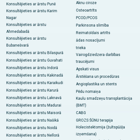
Aknu ciroze
Konsultējieties ar ārstu Punē
Osteoartrīts
Konsultējieties ar ārstu Karim
Nagar
PCOD/PCOS
Konsultējieties ar ārstu
Parkinsona slimība
Ahmedabadā
Reimatoīdais artrīts
Konsultējieties ar ārstu
ādas nosacījumi
Bubanešvarā
trieka
Konsultējieties ar ārstu Bilaspurā
Vairogdziedzera darbības
Konsultējieties ar ārstu Guvahati
traucējumi
Konsultējieties ar ārstu Indorā
Apskati visus
Konsultējieties ar ārstu Kakinadā
Ārstēšana un procedūras
Konsultējieties ar ārstu Karaikudi
Angioplastika un stents
Konsultējieties ar ārstu Karurā
Pēdu nomaiņa
Konsultējieties ar ārstu Laknavā
Kaulu smadzeņu transplantācija
Konsultējieties ar ārstu Madurai
(BMT)
Konsultējieties ar ārstu Maisorā
CABG
Konsultējieties ar ārstu Našikā
GROZS ŠŪNU terapija
Holecistektomija (žultspūšļa
Konsultējieties ar ārstu Noidā
izņemšana)
Konsultējieties ar ārstu Nellorā