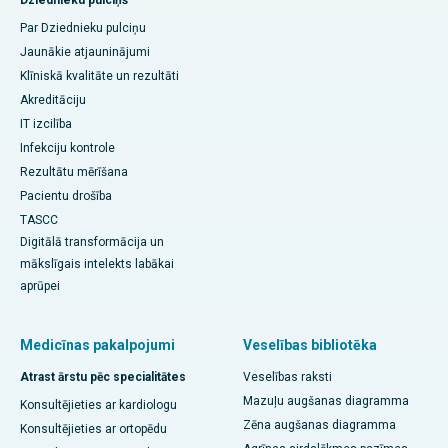
Dziednieku pulciņš
Par Dziednieku pulciņu
Jaunākie atjauninājumi
Klīniskā kvalitāte un rezultāti
Akreditāciju
IT izcilība
Infekciju kontrole
Rezultātu mērīšana
Pacientu drošība
TASCC
Digitālā transformācija un
mākslīgais intelekts labākai
aprūpei
Medicīnas pakalpojumi
Veselības bibliotēka
Atrast ārstu pēc specialitātes
Veselības raksti
Mazuļu augšanas diagramma
Konsultējieties ar kardiologu
Zēna augšanas diagramma
Konsultējieties ar ortopēdu