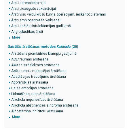
Ārsti adrenalektomijai
Ārsti pieaugušo vakcinācijai
Ārsti visu veidu krūšu kurvja operācijām, ieskaitot cisternas
Ārsti amniocentēzes veikšanai
Ārsti anālās fistulektomijas gadījumā
Angioplastikas ārsti
More
Saistītās ārstēšanas metodes
Kakinada
(20)
Ārstēšana prombūtnes krampju gadījumā
ACL traumas ārstēšana
Akūtas sirdslēkmes ārstēšana
Akūtas nieru mazspējas ārstēšana
Adaptācijas traucējumu ārstēšana
Agorafobijas ārstēšana
Gaisa embolijas ārstēšana
Lidmašīnas auss ārstēšana
Alkohola nepanesības ārstēšana
Alkohola abstinences sindroma ārstēšana
Aldosterona inhibitoru ārstēšana
More