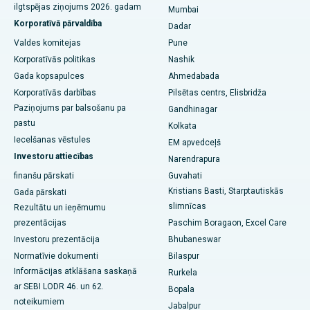
Labākā slimnīca Subhash Nagar Road, Karimnagar
ilgtspējas ziņojums 2026. gadam
Mumbai
Korporatīvā pārvaldība
Dadar
Labākā slimnīca Managari, Karaikudi
Valdes komitejas
Pune
Labākā slimnīca Arepally, Warangal
Korporatīvās politikas
Nashik
Gada kopsapulces
Ahmedabada
Labākā slimnīca Areras kolonijā, Bopalā
Korporatīvās darbības
Pilsētas centrs, Elisbridža
Paziņojums par balsošanu pa
Gandhinagar
Labākā slimnīca Džajanagarā, Bangalorā
pastu
Kolkata
Labākā slimnīca KK Nagarā, Madurajā
Iecelšanas vēstules
EM apvedceļš
Investoru attiecības
Narendrapura
Labākā slimnīca Ramji Nagar, Nellore
finanšu pārskati
Guvahati
Kristians Basti, Starptautiskās
Gada pārskati
Labākā slimnīca 19. nozarē, Rourkela
slimnīcas
Rezultātu un ieņēmumu
Labākā slimnīca Svargeitā, Punē
prezentācijas
Paschim Boragaon, Excel Care
Investoru prezentācija
Bhubaneswar
Labākā sieviešu vēža slimnīca Deli dienvidos
Normatīvie dokumenti
Bilaspur
Informācijas atklāšana saskaņā
Rurkela
ar SEBI LODR 46. un 62.
Bopala
noteikumiem
Jabalpur