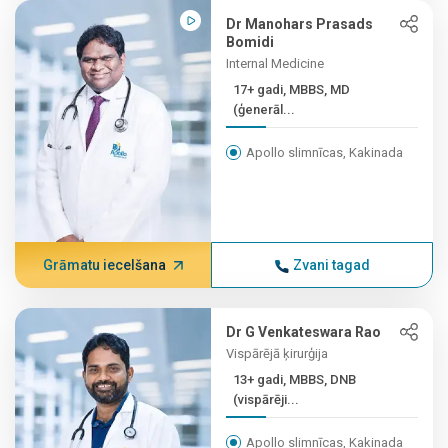
Dr Manohars Prasads
Bomidi
Internal Medicine
17+ gadi, MBBS, MD
(ģenerāl...
Apollo slimnīcas, Kakinada
Grāmatu iecelšana
Zvani tagad
Dr G Venkateswara Rao
Vispārējā ķirurģija
13+ gadi, MBBS, DNB
(vispārēji...
Apollo slimnīcas, Kakinada