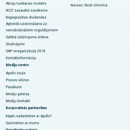
Akciju turēšanas modelis
Navsari, Nirali slimnīca
NCLT sasauktā sanāksme
Nepieprasītas dividendes
Apļveida uzaicināšana uz
nenodrošinātiem noguldījumiem
Saliktā izkārtojuma shēma
Sludinājumi
SAP reorganizācija 2018
Kontaktinformāciju
Mediju centrs
Apollo ziņās
Preses relīzes
Pasākumi
Mediju galerija
Mediju kontakti
Korporatīvās partnerības
Kāpēc sadarboties ar Apollo?
Sazinieties ar mums