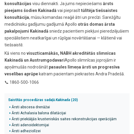
konsultācijas
visu diennakti. Ja jums nepieciešams
ārsts
pieejams šodien Kakinadā
vai pieprasīt
tūlītēja tiešsaistes
konsultācija
, mūsu komandas reaģē ātri un precīzi. Sarežģītu
medicīnisku gadījumu gadījumā Apollo
otrās domas ārsta
pakalpojumi Kakinadā
sniedz pacientiem piekļuvi pieredzējušiem
speciālistiem neatkarīgai un rūpīgai novērtēšanai — klātienē vai
tiešsaistē.
Kā viens no
visuzticamākās, NABH akreditētās slimnīcas
Kakinadā un Austrumgodavari
Apollo slimnīcas joprojām ir
apņēmušās nodrošināt
pasaules līmeņa ārsti un progresīva
veselības aprūpe
katram pacientam piekrastes Andra Pradešā.
📞 1860-500-1066
Saistītās procedūras sadaļā
Kakinada
(20)
Ārsti abscesa drenāžai
Ārsti Achalasia balona dilatācijai
Ārsti priekšējās krusteniskās saites rekonstrukcijas operācijām
Ārsti adenoidektomijai
Ārsti adheziolīzei