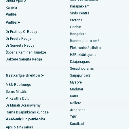
Diena Apollo
Transkatetera aortas vārstuļa nomaiņa
Labākā slimnīca Karapakkamā, Čennai
Karapakkam
Atrast urologu
Karjera
Sirds centrs
Vadība
MitraClip vārstu remonts
Labākā slimnīca Arilovā, Vizagā
Protons
Vadība ➤
Cochin
Minimāli invazīva sirds ķirurģija
Labākā slimnīca Kanpur Road, Lucknow
Atrast diabetologu
Dr Prathap C. Reddy
Bangalore
Dr Preeta Redija
Katetru ablācija
Labākā slimnīca 26. sektorā, Noidā
Bannerghatta ceļš
Dr Suneeta Reddy
Elektroniskā pilsēta
Atrast ginekologu
ACL rekonstrukcijas ķirurģija
Labākā slimnīca Gandhinagarā, Ahmedabadā
Šobana Kamineni kundze
HSR izkārtojums
Daktere Sangita Redija
Džajanagars
Reversais plecu nomaiņa
Labākā slimnīca Aragondā, Andra Pradešā
.
Sešadripurams
Atrast ģimenes ārstu
Endometrija ablācija
Labākā slimnīca Bannerghatta Road, Bengalūru
Neatkarīgie direktori ➤
Sarjapur ceļš
Mysore
MBN Rao kungs
Dzemdes artēriju embolizācija
Labākā slimnīca 15. nodaļā, Bhuvanešvarā
Madurai
Soms Mittāls
Atrast psihologu
Karur
Olnīcu cistektomija
Labākā slimnīca Seepat Road, Bilaspurā
V. Kavitha Dutt
Nellore
Dr Murali Doraiswamy
Krūts vēža ķirurģija
Labākā slimnīca Elisbridžā, Ahmedabadā
Aragonda
Rama Bijapurkaras kundze
Atrast vispārējo ķirurgu
Trišī
Akadēmiķi un pētniecība
Brachiterapija
Labākā slimnīca Ņūdeli
Karaikudi
Apollo zināšanas