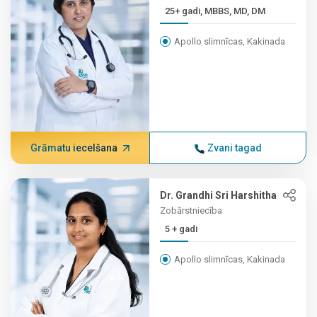
25+ gadi, MBBS, MD, DM
Apollo slimnīcas, Kakinada
Grāmatu iecelšana
Zvani tagad
Dr. Grandhi Sri Harshitha
Zobārstniecība
5 + gadi
Apollo slimnīcas, Kakinada