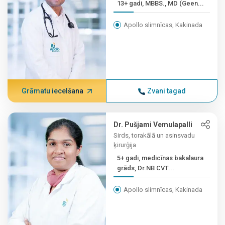
13+ gadi, MBBS., MD (Geen...
Apollo slimnīcas, Kakinada
Grāmatu iecelšana
Zvani tagad
Dr. Pušjami Vemulapalli
Sirds, torakālā un asinsvadu
ķirurģija
5+ gadi, medicīnas bakalaura
grāds, Dr.NB CVT...
Apollo slimnīcas, Kakinada