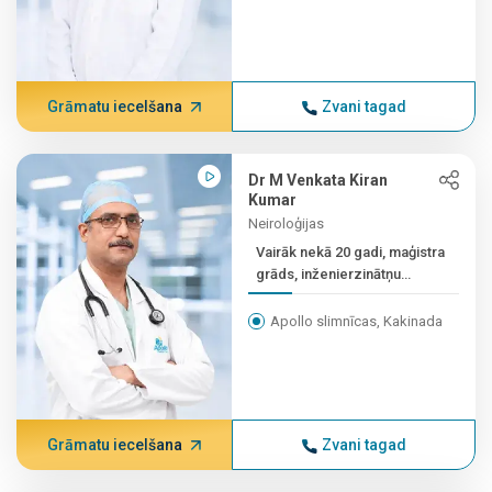
Grāmatu iecelšana
Zvani tagad
Dr M Venkata Kiran
Kumar
Neiroloģijas
Vairāk nekā 20 gadi, maģistra
grāds, inženierzinātņu
maģistra grāds (SGPG...
Apollo slimnīcas, Kakinada
Grāmatu iecelšana
Zvani tagad