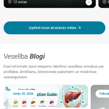
12 vietas
Izpētiet visas atrašanās vietas
Veselība
Blogi
Esiet informēti, lasot ekspertu rakstītus veselības emuārus par
profilaksi, ārstēšanu, dzīvesveida padomiem un medicīnas
sasniegumiem.
Jūnijs 25, 2026
Februā