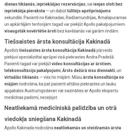
dienas tikšanās
,
iepriekšējas rezervācijas
, vai
ieejas sloti bez
iepriekšēja pieraksta
— un dabūt
tūlītējs apstiprinājums
sekundēs. Pacienti no Kakinadas, Radžamundrijas, Amalapuramas
un apkārtējām teritorijām tagad var piekļūt Apollo pakalpojumiem.
visaugstāk novērtētie ārsti
bez kavēšanās vai garām rindām.
Tiešsaistes ārsta konsultācija Kakinadā
Apollo's
tiešsaistes ārsta konsultācija Kakinadā
pārveido
piekļuvi specializētai aprūpei visā piekrastes Andra Pradešā.
Pacienti tagad var piekļūt
video konsultācijas ar ārstiem
,
telekonsultāciju pakalpojumi
,
Ārsts dežūrā visu diennakti
, un
virtuālās tikšanās
— viss no mājām. Mūsu
ārsta konsultācija no
mājām
nodrošina, ka pat pacienti attālos piekrastes un lauku
apgabalos Austrumgodavari var sazināties ar Apollo ekspertu
medicīnas padomi, neceļojot.
Neatliekamā medicīniskā palīdzība un otrā
viedokļa sniegšana Kakinadā
Apollo Kakinada nodrošina
neatliekamās un steidzamās ārsta