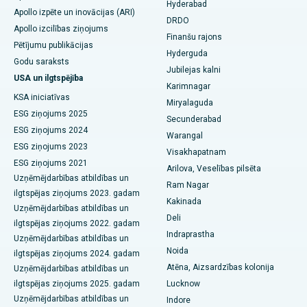
Hyderabad
Kolonoskopija
Labākā slimnīca DRDO, Haidarābādā
Apollo izpēte un inovācijas (ARI)
DRDO
Apollo izcilības ziņojums
Polypectomy
Labākā slimnīca GS Road, Guvahati
Finanšu rajons
Pētījumu publikācijas
Hyderguda
Dziļa smadzeņu stimulēšana
Labākā slimnīca Hydergudā, Hyderabadā
Godu saraksts
Jubilejas kalni
USA un ilgtspējība
Karimnagar
Peritoneālā dialīze
Labākā slimnīca Vijay Nagar, Indore
KSA iniciatīvas
Miryalaguda
ESG ziņojums 2025
Nieru biopsija
Labākā slimnīca Suryaraopeta galvenajā ceļā, Kakinadā
Secunderabad
ESG ziņojums 2024
Warangal
Paratireoidektomija
Labākā slimnīca Canal Circular Road, Kalkutā
ESG ziņojums 2023
Visakhapatnam
ESG ziņojums 2021
Arilova, Veselības pilsēta
Citoreduktīvā ķirurģija
Labākā slimnīca Belapuras centrā, Navi Mumbajā
Uzņēmējdarbības atbildības un
Ram Nagar
ilgtspējas ziņojums 2023. gadam
Keramikas kopējā ceļa locītavas nomaiņa
Labākā slimnīca Pančavati, Našikā
Kakinada
Uzņēmējdarbības atbildības un
Deli
ilgtspējas ziņojums 2022. gadam
ERCP
Labākā slimnīca Secunderabadā, Haidarābādā
Indraprastha
Uzņēmējdarbības atbildības un
Noida
Labākā slimnīca Seshadripuram, Bangalore
ilgtspējas ziņojums 2024. gadam
Atēna, Aizsardzības kolonija
Uzņēmējdarbības atbildības un
Labākā slimnīca Waltair Main Road, Visakhapatnam
ilgtspējas ziņojums 2025. gadam
Lucknow
Uzņēmējdarbības atbildības un
Indore