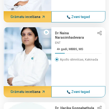
Grāmatu iecelšana
Zvani tagad
Dr Naina
Narasimhadevara
ENT
4+ gadi, MBBS, MS
Apollo slimnīcas, Kakinada
Grāmatu iecelšana
Zvani tagad
Dr. Harika Gonnabathula