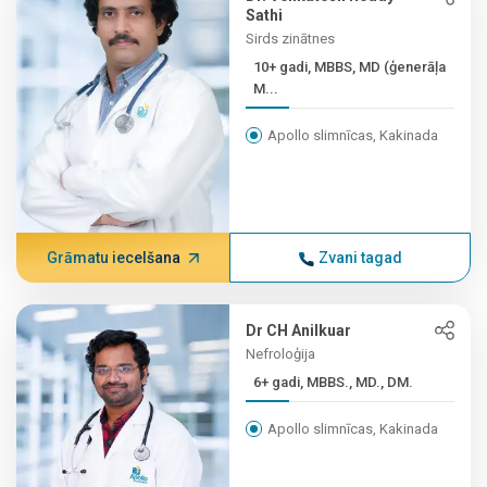
Sathi
Sirds zinātnes
10+ gadi, MBBS, MD (ģenerāļa
M...
Apollo slimnīcas, Kakinada
Grāmatu iecelšana
Zvani tagad
Dr CH Anilkuar
Nefroloģija
6+ gadi, MBBS., MD., DM.
Apollo slimnīcas, Kakinada