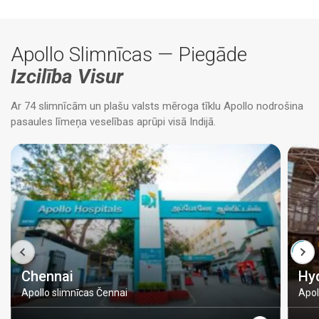
Apollo Slimnīcas — Piegāde
Izcilība Visur
Ar 74 slimnīcām un plašu valsts mēroga tīklu Apollo nodrošina
pasaules līmeņa veselības aprūpi visā Indijā.
Chennai
Hy
Apollo slimnīcas Čennai
Apol