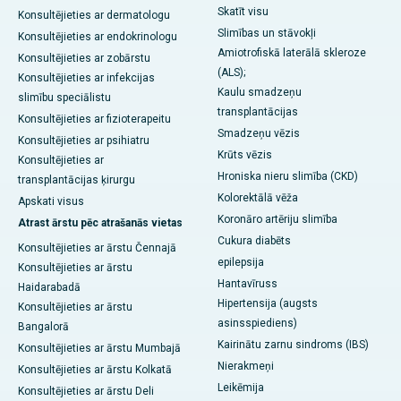
Skatīt visu
Konsultējieties ar dermatologu
Slimības un stāvokļi
Konsultējieties ar endokrinologu
Amiotrofiskā laterālā skleroze
Konsultējieties ar zobārstu
(ALS);
Konsultējieties ar infekcijas
Kaulu smadzeņu
slimību speciālistu
transplantācijas
Konsultējieties ar fizioterapeitu
Smadzeņu vēzis
Konsultējieties ar psihiatru
Krūts vēzis
Konsultējieties ar
Hroniska nieru slimība (CKD)
transplantācijas ķirurgu
Kolorektālā vēža
Apskati visus
Koronāro artēriju slimība
Atrast ārstu pēc atrašanās vietas
Cukura diabēts
Konsultējieties ar ārstu Čennajā
epilepsija
Konsultējieties ar ārstu
Hantavīruss
Haidarabadā
Hipertensija (augsts
Konsultējieties ar ārstu
asinsspiediens)
Bangalorā
Kairinātu zarnu sindroms (IBS)
Konsultējieties ar ārstu Mumbajā
Nierakmeņi
Konsultējieties ar ārstu Kolkatā
Leikēmija
Konsultējieties ar ārstu Deli