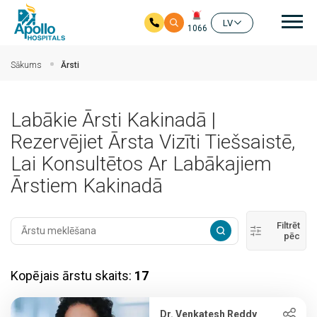
gal
LV
1066
Pāriet uz galveno saturu
Sākums
Ārsti
Labākie Ārsti Kakinadā |
Rezervējiet Ārsta Vizīti Tiešsaistē,
Lai Konsultētos Ar Labākajiem
Ārstiem Kakinadā
Filtrēt
pēc
Kopējais ārstu skaits:
17
Dr. Venkatesh Reddy