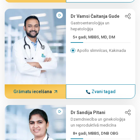
Dr Vamsi Čaitanja Gude
Gastroenteroloģija un
hepatoloģija
5+ gadi, MBBS, MD, DM
Apollo slimnīcas, Kakinada
Grāmatu iecelšana
Zvani tagad
Dr Sandija Pītani
Dzemdniecība un ginekoloģija
un reproduktīvā medicīna
8+ gadi, MBBS, DNB OBG