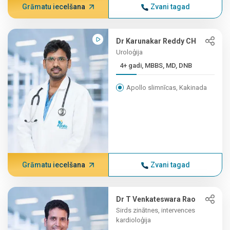
Grāmatu iecelšana
Zvani tagad
Dr Karunakar Reddy CH
Uroloģija
4+ gadi, MBBS, MD, DNB
Apollo slimnīcas, Kakinada
Grāmatu iecelšana
Zvani tagad
Dr T Venkateswara Rao
Sirds zinātnes, intervences
kardioloģija