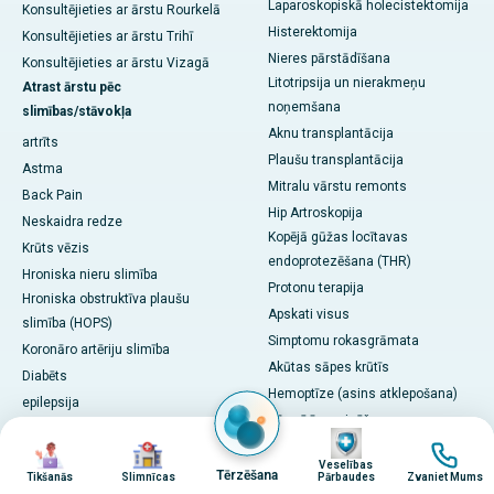
Laparoskopiskā holecistektomija
Konsultējieties ar ārstu Rourkelā
Histerektomija
Konsultējieties ar ārstu Trihī
Nieres pārstādīšana
Konsultējieties ar ārstu Vizagā
Litotripsija un nierakmeņu
Atrast ārstu pēc
noņemšana
slimības/stāvokļa
Aknu transplantācija
artrīts
Plaušu transplantācija
Astma
Mitralu vārstu remonts
Back Pain
Hip Artroskopija
Neskaidra redze
Kopējā gūžas locītavas
Krūts vēzis
endoprotezēšana (THR)
Hroniska nieru slimība
Protonu terapija
Hroniska obstruktīva plaušu
Apskati visus
slimība (HOPS)
Simptomu rokasgrāmata
Koronāro artēriju slimība
Akūtas sāpes krūtīs
Diabēts
Hemoptīze (asins atklepošana)
epilepsija
Pārmērīga urinēšana
Gastroezofageālā refluksa
attēls
attēls
attēls
attēls
Neskaidra redze
slimība (GERD)
Veselības
Paralīze vai smags nejutīgums
Tērzēšana
Sirdskaite
Tikšanās
Slimnīcas
Pārbaudes
Zvaniet Mums