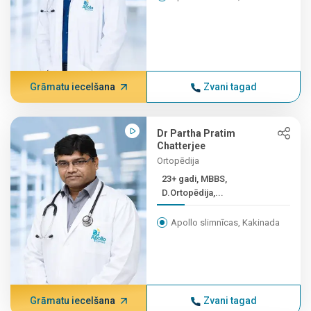
Grāmatu iecelšana
Zvani tagad
Dr Partha Pratim
Chatterjee
Ortopēdija
23+ gadi, MBBS,
D.Ortopēdija,...
Apollo slimnīcas, Kakinada
Grāmatu iecelšana
Zvani tagad