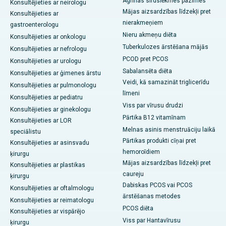
Agrīnas sirdslēkmes pazīmes
Konsultējieties ar neirologu
Mājas aizsardzības līdzekļi pret
Konsultējieties ar
nierakmeņiem
gastroenterologu
Nieru akmeņu diēta
Konsultējieties ar onkologu
Tuberkulozes ārstēšana mājās
Konsultējieties ar nefrologu
PCOD pret PCOS
Konsultējieties ar urologu
Sabalansēta diēta
Konsultējieties ar ģimenes ārstu
Veidi, kā samazināt triglicerīdu
Konsultējieties ar pulmonologu
līmeni
Konsultējieties ar pediatru
Viss par vīrusu drudzi
Konsultējieties ar ginekologu
Pārtika B12 vitamīnam
Konsultējieties ar LOR
Melnas asinis menstruāciju laikā
speciālistu
Pārtikas produkti cīņai pret
Konsultējieties ar asinsvadu
hemoroīdiem
ķirurgu
Mājas aizsardzības līdzekļi pret
Konsultējieties ar plastikas
caureju
ķirurgu
Dabiskas PCOS vai PCOS
Konsultējieties ar oftalmologu
ārstēšanas metodes
Konsultējieties ar reimatologu
PCOS diēta
Konsultējieties ar vispārējo
Viss par Hantavīrusu
ķirurgu