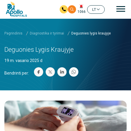
Pag
LT
1066
Pereiti į pagrindinį turinį
Pagrindinis
Diagnostika ir tyrimai
Deguonies lygis kraujyje
Deguonies Lygis Kraujyje
19 m. vasario 2025 d
Bendrinti per: