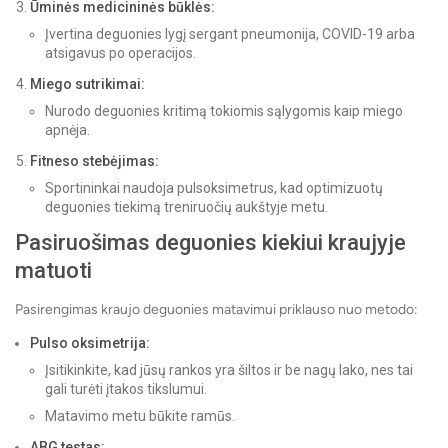
Ūminės medicininės būklės:
Įvertina deguonies lygį sergant pneumonija, COVID-19 arba
atsigavus po operacijos.
Miego sutrikimai:
Nurodo deguonies kritimą tokiomis sąlygomis kaip miego
apnėja.
Fitneso stebėjimas:
Sportininkai naudoja pulsoksimetrus, kad optimizuotų
deguonies tiekimą treniruočių aukštyje metu.
Pasiruošimas deguonies kiekiui kraujyje
matuoti
Pasirengimas kraujo deguonies matavimui priklauso nuo metodo:
Pulso oksimetrija:
Įsitikinkite, kad jūsų rankos yra šiltos ir be nagų lako, nes tai
gali turėti įtakos tikslumui.
Matavimo metu būkite ramūs.
ABG testas: