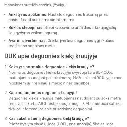
Matavimas suteikia esminių įžvalgų:
Ankstyvas aptikimas:
Nustato deguonies trūkumą prieš
pasireiškiant sunkiems simptomams.
Būklės stebėjimas:
Stebi kvėpavimo ar širdies ir kraujagyslių
ligų gydymo veiksmingumą.
Avarinis įvertinimas:
Greitai įvertina deguonies lygį skubios
medicinos pagalbos metu.
DUK apie deguonies kiekį kraujyje
Koks yra normalus deguonies kiekis kraujyje?
Normalus deguonies kiekis kraujyje svyruoja tarp 95-100%,
matuojant naudojant pulsoksimetrą. Mažesnis nei 90% lygis rodo
hipoksemiją ir reikalauja medicininės pagalbos.
Kaip matuojamas deguonis kraujyje?
Deguonies kiekis kraujyje matuojamas naudojant pulsoksimetrą
(neinvazinį) arba ABG testą (kraujo mėginį). Abu metodai suteikia
tikslios informacijos apie prisotinimą deguonimi.
Kas sukelia žemą deguonies kiekį kraujyje?
Priežastys yra plaučių ligos (LOPL, pneumonija), širdies ligos,