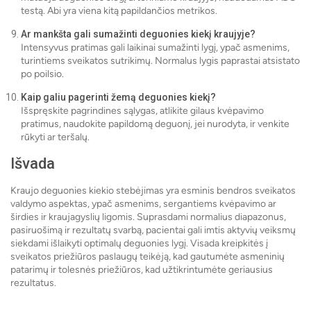
testą. Abi yra viena kitą papildančios metrikos.
Ar mankšta gali sumažinti deguonies kiekį kraujyje?
Intensyvus pratimas gali laikinai sumažinti lygį, ypač asmenims,
turintiems sveikatos sutrikimų. Normalus lygis paprastai atsistato
po poilsio.
Kaip galiu pagerinti žemą deguonies kiekį?
Išspręskite pagrindines sąlygas, atlikite gilaus kvėpavimo
pratimus, naudokite papildomą deguonį, jei nurodyta, ir venkite
rūkyti ar teršalų.
Išvada
Kraujo deguonies kiekio stebėjimas yra esminis bendros sveikatos
valdymo aspektas, ypač asmenims, sergantiems kvėpavimo ar
širdies ir kraujagyslių ligomis. Suprasdami normalius diapazonus,
pasiruošimą ir rezultatų svarbą, pacientai gali imtis aktyvių veiksmų
siekdami išlaikyti optimalų deguonies lygį. Visada kreipkitės į
sveikatos priežiūros paslaugų teikėją, kad gautumėte asmeninių
patarimų ir tolesnės priežiūros, kad užtikrintumėte geriausius
rezultatus.