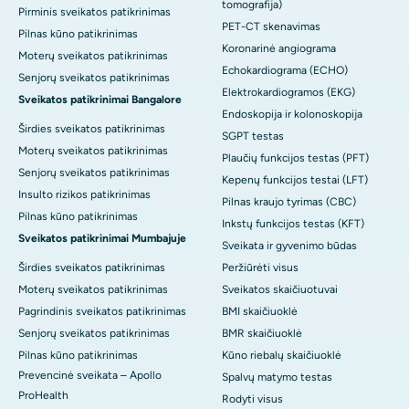
tomografija)
Pirminis sveikatos patikrinimas
PET-CT skenavimas
Pilnas kūno patikrinimas
Koronarinė angiograma
Moterų sveikatos patikrinimas
Echokardiograma (ECHO)
Senjorų sveikatos patikrinimas
Elektrokardiogramos (EKG)
Sveikatos patikrinimai Bangalore
Endoskopija ir kolonoskopija
Širdies sveikatos patikrinimas
SGPT testas
Moterų sveikatos patikrinimas
Plaučių funkcijos testas (PFT)
Senjorų sveikatos patikrinimas
Kepenų funkcijos testai (LFT)
Insulto rizikos patikrinimas
Pilnas kraujo tyrimas (CBC)
Pilnas kūno patikrinimas
Inkstų funkcijos testas (KFT)
Sveikatos patikrinimai Mumbajuje
Sveikata ir gyvenimo būdas
Širdies sveikatos patikrinimas
Peržiūrėti visus
Moterų sveikatos patikrinimas
Sveikatos skaičiuotuvai
Pagrindinis sveikatos patikrinimas
BMI skaičiuoklė
Senjorų sveikatos patikrinimas
BMR skaičiuoklė
Pilnas kūno patikrinimas
Kūno riebalų skaičiuoklė
Prevencinė sveikata – Apollo
Spalvų matymo testas
ProHealth
Rodyti visus