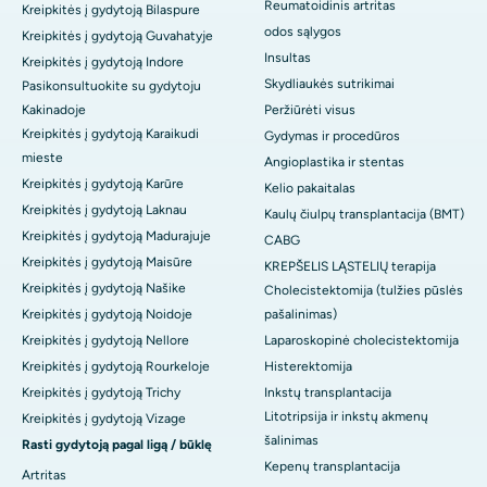
Reumatoidinis artritas
Kreipkitės į gydytoją Bilaspure
odos sąlygos
Kreipkitės į gydytoją Guvahatyje
Insultas
Kreipkitės į gydytoją Indore
Skydliaukės sutrikimai
Pasikonsultuokite su gydytoju
Kakinadoje
Peržiūrėti visus
Kreipkitės į gydytoją Karaikudi
Gydymas ir procedūros
mieste
Angioplastika ir stentas
Kreipkitės į gydytoją Karūre
Kelio pakaitalas
Kreipkitės į gydytoją Laknau
Kaulų čiulpų transplantacija (BMT)
Kreipkitės į gydytoją Madurajuje
CABG
Kreipkitės į gydytoją Maisūre
KREPŠELIS LĄSTELIŲ terapija
Kreipkitės į gydytoją Našike
Cholecistektomija (tulžies pūslės
Kreipkitės į gydytoją Noidoje
pašalinimas)
Kreipkitės į gydytoją Nellore
Laparoskopinė cholecistektomija
Kreipkitės į gydytoją Rourkeloje
Histerektomija
Kreipkitės į gydytoją Trichy
Inkstų transplantacija
Litotripsija ir inkstų akmenų
Kreipkitės į gydytoją Vizage
šalinimas
Rasti gydytoją pagal ligą / būklę
Kepenų transplantacija
Artritas