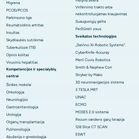
Mėlyna sklera
Migrena
Virškinimo trakto arba
PCOD/PCOS
nekontroliuojamas kraujavimas
Parkinsono liga
Suaugusiųjų gelta
Reumatoidinis artritas
Peržiūrėti visus
Insultas
Sveikatos technologijos
Skydliaukės sutrikimai
„DaVinci XI-Robotic Systems“.
Tuberkuliozė (TB)
CyberKnife-Accuray
Opinis kolitas
Meril Cuvis Robotics
Virusinis hepatitas
Smith & Nephew Cori
Kompetencijos ir specialybių
Stryker by Mako
centrai
3D neuronavigacijos sistema
Širdies mokslai
3 TESLA MRT
Onkologija
LINAC
Neurologijos
ECMO
Gastroenterologija
MOSES 2.0 sistema
Urologija
Rezum vandens garų terapija
Organų transplantacija
128 Slice CT SCAN
Pulmonologija
ESWT
Akušerija ir ginekologija