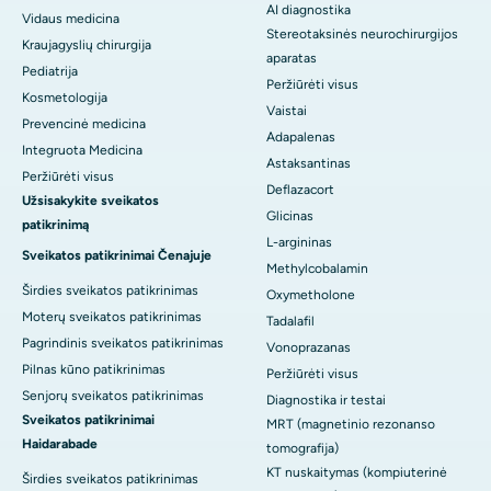
AI diagnostika
Vidaus medicina
Stereotaksinės neurochirurgijos
Kraujagyslių chirurgija
aparatas
Pediatrija
Peržiūrėti visus
Kosmetologija
Vaistai
Prevencinė medicina
Adapalenas
Integruota Medicina
Astaksantinas
Peržiūrėti visus
Deflazacort
Užsisakykite sveikatos
Glicinas
patikrinimą
L-argininas
Sveikatos patikrinimai Čenajuje
Methylcobalamin
Širdies sveikatos patikrinimas
Oxymetholone
Moterų sveikatos patikrinimas
Tadalafil
Pagrindinis sveikatos patikrinimas
Vonoprazanas
Pilnas kūno patikrinimas
Peržiūrėti visus
Senjorų sveikatos patikrinimas
Diagnostika ir testai
Sveikatos patikrinimai
MRT (magnetinio rezonanso
Haidarabade
tomografija)
KT nuskaitymas (kompiuterinė
Širdies sveikatos patikrinimas