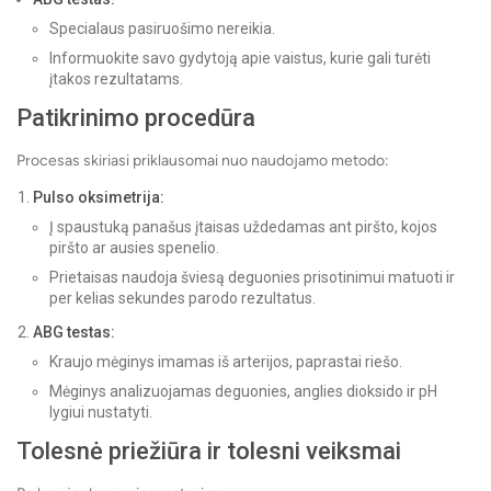
Specialaus pasiruošimo nereikia.
Informuokite savo gydytoją apie vaistus, kurie gali turėti
įtakos rezultatams.
Patikrinimo procedūra
Procesas skiriasi priklausomai nuo naudojamo metodo:
Pulso oksimetrija:
Į spaustuką panašus įtaisas uždedamas ant piršto, kojos
piršto ar ausies spenelio.
Prietaisas naudoja šviesą deguonies prisotinimui matuoti ir
per kelias sekundes parodo rezultatus.
ABG testas:
Kraujo mėginys imamas iš arterijos, paprastai riešo.
Mėginys analizuojamas deguonies, anglies dioksido ir pH
lygiui nustatyti.
Tolesnė priežiūra ir tolesni veiksmai