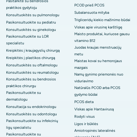
Pasitarkite su bendrosios
PCOD prieš PCOS
praktikos gydytoju
Subalansuota mityba
Konsultuokitės su pulmonologu
Trigliceridų kiekio mažinimo būdai
Pasikonsultuokite su pediatru
Viskas apie virusinę karštligę
Konsultuokitės su ginekologu
Maisto produktai, kuriuose gausu
Pasikonsultuokite su LOR
vitamino B12
specialistu
Juodas kraujas menstruacijų
Kreipkitės į kraujagyslių chirurgą
metu
Kreipkitės į plastikos chirurgą
Maistas kovai su hemorojaus
Konsultuokitės su oftalmologu
mazgais
Konsultuokitės su reumatologu
Namų gynimo priemonės nuo
Konsultuokitės su bendrosios
viduriavimo
praktikos chirurgu
Natūralūs PCOD arba PCOS
Pasikonsultuokite su
gydymo būdai
dermatologu
PCOS dieta
Konsultacija su endokrinologu
Viskas apie Hantavirusą
Konsultuokitės su odontologu
Rodyti visus
Pasikonsultuokite su infekcinių
Ligos ir būklės
ligų specialistu
Amiotropinės lateralinės
Pasikonsultuokite su