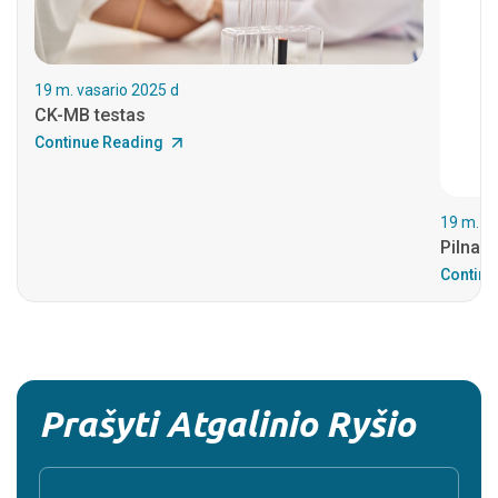
19 m. vasario 2025 d
CK-MB testas
Continue Reading
19 m. va
Pilnas 
Continu
Prašyti Atgalinio Ryšio