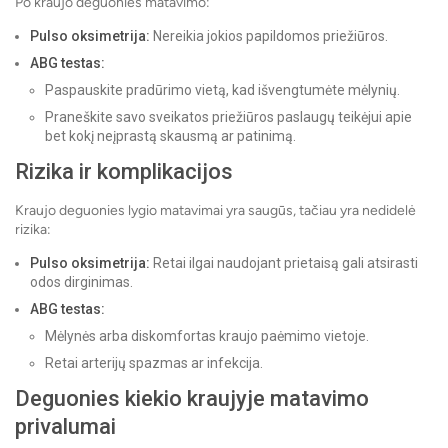
Po kraujo deguonies matavimo:
Pulso oksimetrija:
Nereikia jokios papildomos priežiūros.
ABG testas:
Paspauskite pradūrimo vietą, kad išvengtumėte mėlynių.
Praneškite savo sveikatos priežiūros paslaugų teikėjui apie
bet kokį neįprastą skausmą ar patinimą.
Rizika ir komplikacijos
Kraujo deguonies lygio matavimai yra saugūs, tačiau yra nedidelė
rizika:
Pulso oksimetrija:
Retai ilgai naudojant prietaisą gali atsirasti
odos dirginimas.
ABG testas:
Mėlynės arba diskomfortas kraujo paėmimo vietoje.
Retai arterijų spazmas ar infekcija.
Deguonies kiekio kraujyje matavimo
privalumai