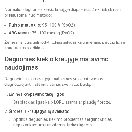
Normalus deguonies kiekio kraujyje diapazonas šiek tiek skiriasi
priklausomai nuo metodo:
Pulso matuoklis:
95–100 % (SpO2)
ABG testas:
75–100 mmHg (PaO2)
Žemesnis lygis gali rodyti tokias sąlygas kaip anemija, plaučių liga ar
kraujotakos sutrikimai.
Deguonies kiekio kraujyje matavimo
naudojimas
Deguonies kiekio kraujyje matavimas yra labai svarbus
diagnozuojant ir stebint įvairias sveikatos būklę:
Lėtinės kvėpavimo takų ligos:
Stebi tokias ligas kaip LOPL, astma ar plaučių fibrozė.
Širdies ir kraujagyslių sveikata:
Aptinka deguonies tiekimo problemas sergant širdies
nepakankamumu ar kitomis širdies ligomis.