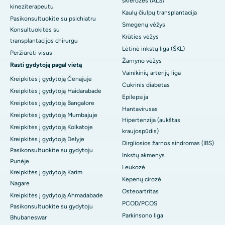
sklerozės (ALS)
kineziterapeutu
Kaulų čiulpų transplantacija
Pasikonsultuokite su psichiatru
Smegenų vėžys
Konsultuokitės su
Krūties vėžys
transplantacijos chirurgu
Lėtinė inkstų liga (ŠKL)
Peržiūrėti visus
Žarnyno vėžys
Rasti gydytoją pagal vietą
Vainikinių arterijų liga
Kreipkitės į gydytoją Čenajuje
Cukrinis diabetas
Kreipkitės į gydytoją Haidarabade
Epilepsija
Kreipkitės į gydytoją Bangalore
Hantavirusas
Kreipkitės į gydytoją Mumbajuje
Hipertenzija (aukštas
Kreipkitės į gydytoją Kolkatoje
kraujospūdis)
Kreipkitės į gydytoją Delyje
Dirgliosios žarnos sindromas (IBS)
Pasikonsultuokite su gydytoju
Inkstų akmenys
Punėje
Leukozė
Kreipkitės į gydytoją Karim
Kepenų cirozė
Nagare
Osteoartritas
Kreipkitės į gydytoją Ahmadabade
PCOD/PCOS
Pasikonsultuokite su gydytoju
Parkinsono liga
Bhubaneswar