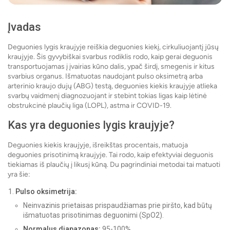
Įvadas
Deguonies lygis kraujyje reiškia deguonies kiekį, cirkuliuojantį jūsų
kraujyje. Šis gyvybiškai svarbus rodiklis rodo, kaip gerai deguonis
transportuojamas į įvairias kūno dalis, ypač širdį, smegenis ir kitus
svarbius organus. Išmatuotas naudojant pulso oksimetrą arba
arterinio kraujo dujų (ABG) testą, deguonies kiekis kraujyje atlieka
svarbų vaidmenį diagnozuojant ir stebint tokias ligas kaip lėtinė
obstrukcinė plaučių liga (LOPL), astma ir COVID-19.
Kas yra deguonies lygis kraujyje?
Deguonies kiekis kraujyje, išreikštas procentais, matuoja
deguonies prisotinimą kraujyje. Tai rodo, kaip efektyviai deguonis
tiekiamas iš plaučių į likusį kūną. Du pagrindiniai metodai tai matuoti
yra šie:
Pulso oksimetrija:
Neinvazinis prietaisas prispaudžiamas prie piršto, kad būtų
išmatuotas prisotinimas deguonimi (SpO2).
Normalus diapazonas:
95-100%.