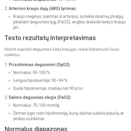
Arterinio kraujo dujų (ABG) tyrimas:
Kraujo mėginys, paimtas iš arterijos, suteikia išsamių įžvalgų,
įskaitant deguonies lygį (PaO2), anglies dioksido kiekį ir kraujo
pH.
Testo rezultatų interpretavimas
Norint suprasti deguonies kiekį kraujyje, reikia išanalizuoti šiuos
rodiklius:
Prisotinimas deguonimi (SpO2):
Normalus: 95-100 %
Lengva hipoksemija: 90–94 %
Sunki hipoksemija: mažiau nei 90 proc.
Dalinis deguonies slėgis (PaO2):
Normalus: 75-100 mmHg
Žemas lygis rodo hipoksemiją, kurią dažnai sukelia plaučių ar
širdies sutrikimai.
Normalus diapazonas