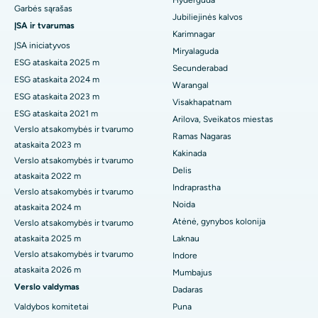
Hyderguda
Geriausia ligoninė Hydergudoje, Hyderabade
Garbės sąrašas
Gili smegenų stimuliacija
Jubiliejinės kalvos
ĮSA ir tvarumas
Geriausia ligoninė Vijay Nagare, Indore
Karimnagar
Peritoninė dializė
ĮSA iniciatyvos
Miryalaguda
Geriausia ligoninė Suryaraopeta Main Road, Kakinada
ESG ataskaita 2025 m
Secunderabad
Inkstų biopsija
ESG ataskaita 2024 m
Warangal
Geriausia ligoninė Canal Circular Road, Kolkata
ESG ataskaita 2023 m
Paratiroidektomija
Visakhapatnam
ESG ataskaita 2021 m
Geriausia ligoninė CBD Belapure, Navi Mumbajuje
Arilova, Sveikatos miestas
Verslo atsakomybės ir tvarumo
Citoredukcinė chirurgija
Ramas Nagaras
ataskaita 2023 m
Geriausia ligoninė Pančavatyje, Našike
Kakinada
Keraminis viso kelio pakeitimas
Verslo atsakomybės ir tvarumo
Delis
Geriausia ligoninė Secunderabade, Haidarabade
ataskaita 2022 m
ERCP
Indraprastha
Verslo atsakomybės ir tvarumo
Geriausia ligoninė Seshadripurame, Bangalore
Noida
ataskaita 2024 m
Atėnė, gynybos kolonija
Verslo atsakomybės ir tvarumo
Geriausia ligoninė Waltair Main Road, Visakhapatnam
ataskaita 2025 m
Laknau
Verslo atsakomybės ir tvarumo
Indore
Geriausia ligoninė Subhash Nagar Road, Karimnagar
ataskaita 2026 m
Mumbajus
Verslo valdymas
Geriausia ligoninė Managaryje, Karaikudi
Dadaras
Valdybos komitetai
Puna
Geriausia ligoninė Arepally mieste, Warangal mieste