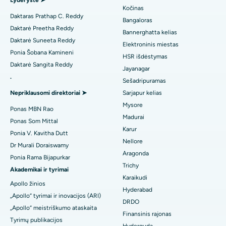
Lyderystė ➤
Geriausia ligoninė Kanpur Road, Laknau
Kočinas
Rasti diabetologą
Minimaliai invazinė širdies chirurgija
Daktaras Prathap C. Reddy
Bangaloras
Geriausia ligoninė 26 sektoriuje, Noidoje
Daktarė Preetha Reddy
Bannerghatta kelias
Kateterio abliacija
Daktarė Suneeta Reddy
Elektroninis miestas
Rasti ginekologą
Geriausia ligoninė Gandhinagare, Ahmedabade
Ponia Šobana Kamineni
ACL rekonstrukcinė chirurgija
HSR išdėstymas
Daktarė Sangita Reddy
Geriausia ligoninė Aragondoje, Andhra Pradeše
Jayanagar
Atvirkštinis pečių pakeitimas
.
Sešadripuramas
Rasti bendrosios praktikos gydytoją
Geriausia ligoninė Bannerghatta Road, Bangalore
Nepriklausomi direktoriai ➤
Sarjapur kelias
Endometriumo abliacija
Mysore
Geriausia ligoninė 15-ajame skyriuje, Bhubanešvare
Ponas MBN Rao
Gimdos arterijų embolizacija
Madurai
Ponas Som Mittal
Rasti psichologą
Geriausia ligoninė Seepat Road, Bilaspur
Karur
Ponia V. Kavitha Dutt
Kiaušidžių cistektomija
Nellore
Dr Murali Doraiswamy
Geriausia ligoninė Ellisbridge mieste, Ahmedabade
Aragonda
Krūties vėžio chirurgija
Ponia Rama Bijapurkar
Rasti bendrosios praktikos chirurgą
Trichy
Geriausia ligoninė Naujajame Delyje
Akademikai ir tyrimai
Brachiterapija
Karaikudi
Apollo žinios
Geriausia ligoninė DRDO, Haidarabade
Hyderabad
„Apollo“ tyrimai ir inovacijos (ARI)
kolonoskopija
DRDO
„Apollo“ meistriškumo ataskaita
Geriausia ligoninė GS Road, Guwahati
Finansinis rajonas
Polypectomy
Tyrimų publikacijos