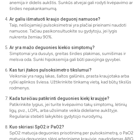
anemija ir didelis aukštis. Sunkūs atvejai gali rodyti kvėpavimo ar
širdies nepakankamumą.
Ar galiu išmatuoti kraujo deguonį namuose?
Taip, nešiojamieji pulsoksimetrai yra plačiai prieinami naudoti
namuose. Tačiau pasikonsultuokite su gydytoju, jei lygis
nukrenta žemiau 90%.
Ar yra mažo deguonies kiekio simptomų?
Simptomai yra dusulys, greitas širdies plakimas, sumišimas ir
melsva oda. Sunki hipoksemija gali būti pavojinga gyvybei.
Kas turi įtakos pulsoksimetro tikslumui?
Veiksniai yra nagų lakas, šaltos galūnės, prasta kraujotaka arba
ryški aplinkos šviesa. Užtikrinkite tinkamą vietą, kad būtų tikslūs
rodmenys.
Kada turėčiau patikrinti deguonies kiekį kraujyje?
Patikrinkite lygius, jei turite kvėpavimo takų simptomų, lėtinių
ligų, pvz., LOPL, arba užsiimate veikla dideliame aukštyje.
Reguliariai stebėti laikykitės gydytojo nurodymų.
Kuo skiriasi SpO2 ir PaO2?
SpO2 matuoja deguonies prisotinimą per pulsoksimetrą, o PaO2
matuoja deguonies slėgį arteriniame kraujyje, naudodamas ABG