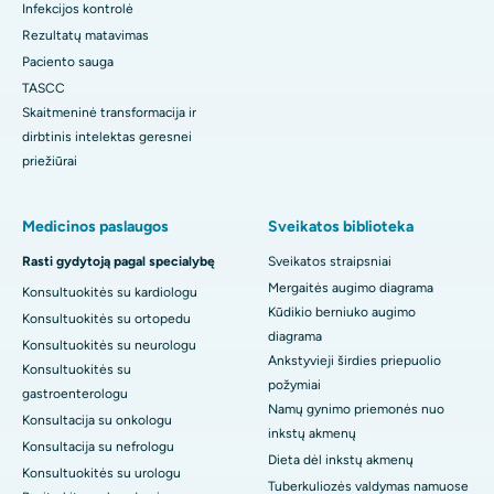
Infekcijos kontrolė
Rezultatų matavimas
Paciento sauga
TASCC
Skaitmeninė transformacija ir
dirbtinis intelektas geresnei
priežiūrai
Medicinos paslaugos
Sveikatos biblioteka
Rasti gydytoją pagal specialybę
Sveikatos straipsniai
Mergaitės augimo diagrama
Konsultuokitės su kardiologu
Kūdikio berniuko augimo
Konsultuokitės su ortopedu
diagrama
Konsultuokitės su neurologu
Ankstyvieji širdies priepuolio
Konsultuokitės su
požymiai
gastroenterologu
Namų gynimo priemonės nuo
Konsultacija su onkologu
inkstų akmenų
Konsultacija su nefrologu
Dieta dėl inkstų akmenų
Konsultuokitės su urologu
Tuberkuliozės valdymas namuose