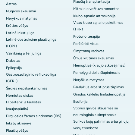
Plaučių transplantacija
Astma
Mitralinio vožtuvo remontas
Nugaros skausmai
Klubo sąnario artroskopija
Neryškus matymas
Visas klubo sąnario pakeitimas
Krūties vėžys
(THR)
Lėtinė inkstų liga
Protono terapija
Lėtinė obstrukcinė plaučių liga
Peržiūrėti visus
(LOPL)
Simptomų vadovas
Vainikinių arterijų liga
Ūmus krūtinės skausmas
Diabetas
Hemoptizė (kraujo atkosėjimas)
Epilepsija
Pernelyg didelis šlapinimasis
Gastroezofaginio refliukso liga
Neryškus matymas
(GERL)
Paralyžius arba stiprus tirpimas
Širdies nepakankamumas
Gimdos kaklelio limfadenopatija
Herniotas diskas
Esoforija
Hipertenzija (aukštas
Stiprus galvos skausmas su
kraujospūdis)
neurologiniais simptomais
Dirgliosios žarnos sindromas (IBS)
Sunkus kojų patinimas arba giliųjų
Inkstų akmenys
venų trombozė
Plaučių vėžys