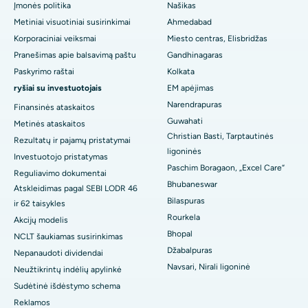
Įmonės politika
Našikas
Metiniai visuotiniai susirinkimai
Ahmedabad
Geriausia ligoninė Arera kolonijoje, Bhopale
Korporaciniai veiksmai
Miesto centras, Elisbridžas
Geriausia ligoninė Jayanagar mieste, Bangalore
Pranešimas apie balsavimą paštu
Gandhinagaras
Paskyrimo raštai
Kolkata
Geriausia ligoninė KK Nagare, Madurajuje
ryšiai su investuotojais
EM apėjimas
Narendrapuras
Finansinės ataskaitos
Geriausia ligoninė Ramji Nagare, Nellore
Guwahati
Metinės ataskaitos
Christian Basti, Tarptautinės
Geriausia ligoninė 19 sektoriuje, Rourkela
Rezultatų ir pajamų pristatymai
ligoninės
Investuotojo pristatymas
Geriausia ligoninė Svargeite, Punėje
Paschim Boragaon, „Excel Care“
Reguliavimo dokumentai
Bhubaneswar
Atskleidimas pagal SEBI LODR 46
Geriausia moterų vėžio ligoninė Pietų Delyje
Bilaspuras
ir 62 taisykles
Rourkela
Akcijų modelis
Bhopal
NCLT šaukiamas susirinkimas
Džabalpuras
Nepanaudoti dividendai
Navsari, Nirali ligoninė
Neužtikrintų indėlių apylinkė
Sudėtinė išdėstymo schema
Reklamos