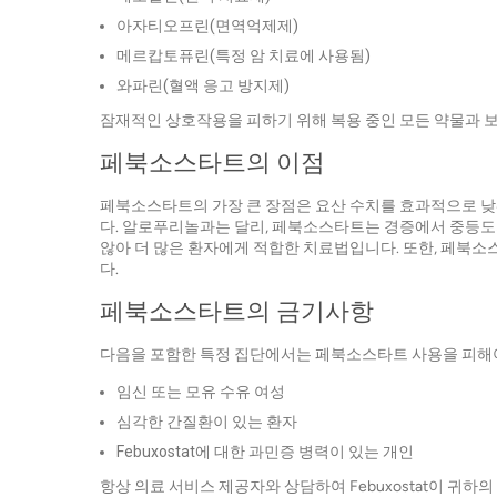
아자티오프린(면역억제제)
메르캅토퓨린(특정 암 치료에 사용됨)
와파린(혈액 응고 방지제)
잠재적인 상호작용을 피하기 위해 복용 중인 모든 약물과 
페북소스타트의 이점
페북소스타트의 가장 큰 장점은 요산 수치를 효과적으로 낮
다. 알로푸리놀과는 달리, 페북소스타트는 경증에서 중등도
않아 더 많은 환자에게 적합한 치료법입니다. 또한, 페북소
다.
페북소스타트의 금기사항
다음을 포함한 특정 집단에서는 페북소스타트 사용을 피해
임신 또는 모유 수유 여성
심각한 간질환이 있는 환자
Febuxostat에 대한 과민증 병력이 있는 개인
항상 의료 서비스 제공자와 상담하여 Febuxostat이 귀하