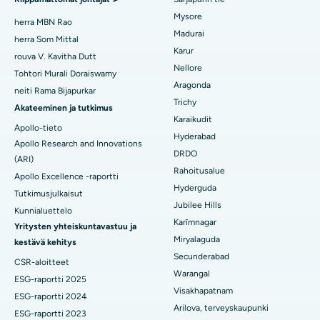
Etsi yleislääkäri
Mysore
Paras sairaala yksikössä 15, Bhubaneswarissa
Kohdun valtimon embolisaatio
herra MBN Rao
Madurai
herra Som Mittal
Paras sairaala Seepat Roadilla, Bilaspurissa
Munasarjakystektomia
Karur
rouva V. Kavitha Dutt
Etsi psykologi
Nellore
Tohtori Murali Doraiswamy
Paras sairaala Ellisbridgessä, Ahmedabadissa
Rintasyöpäkirurgia
Aragonda
neiti Rama Bijapurkar
Trichy
Paras sairaala New Delhissä
brakyhoito
Akateeminen ja tutkimus
Etsi yleiskirurgi
Karaikudit
Apollo-tieto
Paras sairaala DRDO:ssa, Hyderabadissa
kolonoskopia
Hyderabad
Apollo Research and Innovations
DRDO
(ARI)
Paras sairaala GS Roadilla, Guwahatissa
polypectomy
Rahoitusalue
Apollo Excellence -raportti
Hyderguda
Paras sairaala Hydergudassa, Hyderabadissa
Deep Brain Stimulation
Tutkimusjulkaisut
Jubilee Hills
Kunnialuettelo
Paras sairaala Vijay Nagarissa, Indoressa
Peritoneaalinen dialyysi
Karīmnagar
Yritysten yhteiskuntavastuu ja
Miryalaguda
kestävä kehitys
Paras sairaala Suryaraopeta Main Roadilla, Kakinadassa
Munuaisbiopsia
Secunderabad
CSR-aloitteet
Warangal
Paras sairaala Canal Circular Roadilla, Kolkatassa
Lisäkilpirauhasen poisto
ESG-raportti 2025
Visakhapatnam
ESG-raportti 2024
Paras sairaala CBD Belapurin alueella, Navi Mumbaissa
Sytoreduktiivinen kirurgia
Arilova, terveyskaupunki
ESG-raportti 2023