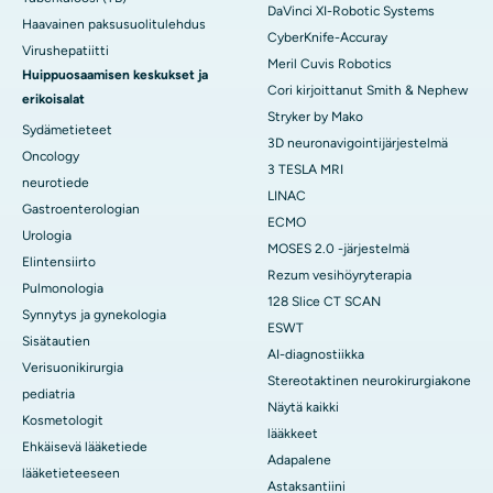
DaVinci XI-Robotic Systems
Haavainen paksusuolitulehdus
CyberKnife-Accuray
Virushepatiitti
Meril Cuvis Robotics
Huippuosaamisen keskukset ja
Cori kirjoittanut Smith & Nephew
erikoisalat
Stryker by Mako
Sydämetieteet
3D neuronavigointijärjestelmä
Oncology
3 TESLA MRI
neurotiede
LINAC
Gastroenterologian
ECMO
Urologia
MOSES 2.0 -järjestelmä
Elintensiirto
Rezum vesihöyryterapia
Pulmonologia
128 Slice CT SCAN
Synnytys ja gynekologia
ESWT
Sisätautien
AI-diagnostiikka
Verisuonikirurgia
Stereotaktinen neurokirurgiakone
pediatria
Näytä kaikki
Kosmetologit
lääkkeet
Ehkäisevä lääketiede
Adapalene
lääketieteeseen
Astaksantiini