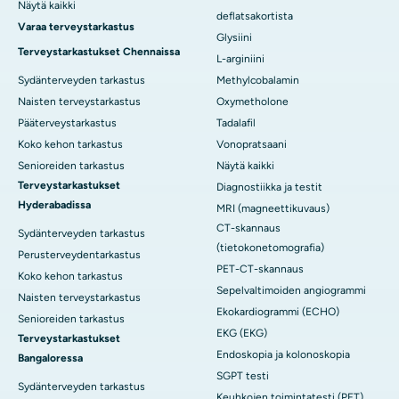
Näytä kaikki
deflatsakortista
Varaa terveystarkastus
Glysiini
Terveystarkastukset Chennaissa
L-arginiini
Sydänterveyden tarkastus
Methylcobalamin
Naisten terveystarkastus
Oxymetholone
Pääterveystarkastus
Tadalafil
Koko kehon tarkastus
Vonopratsaani
Senioreiden tarkastus
Näytä kaikki
Terveystarkastukset
Diagnostiikka ja testit
Hyderabadissa
MRI (magneettikuvaus)
CT-skannaus
Sydänterveyden tarkastus
(tietokonetomografia)
Perusterveydentarkastus
PET-CT-skannaus
Koko kehon tarkastus
Sepelvaltimoiden angiogrammi
Naisten terveystarkastus
Ekokardiogrammi (ECHO)
Senioreiden tarkastus
EKG (EKG)
Terveystarkastukset
Endoskopia ja kolonoskopia
Bangaloressa
SGPT testi
Sydänterveyden tarkastus
Keuhkojen toimintatesti (PFT)