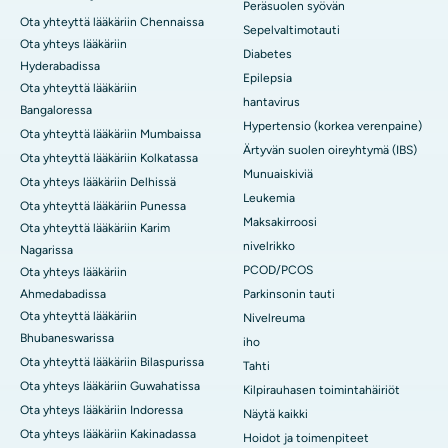
Peräsuolen syövän
Ota yhteyttä lääkäriin Chennaissa
Sepelvaltimotauti
Ota yhteys lääkäriin
Diabetes
Hyderabadissa
Epilepsia
Ota yhteyttä lääkäriin
hantavirus
Bangaloressa
Hypertensio (korkea verenpaine)
Ota yhteyttä lääkäriin Mumbaissa
Ärtyvän suolen oireyhtymä (IBS)
Ota yhteyttä lääkäriin Kolkatassa
Munuaiskiviä
Ota yhteys lääkäriin Delhissä
Leukemia
Ota yhteyttä lääkäriin Punessa
Maksakirroosi
Ota yhteyttä lääkäriin Karim
nivelrikko
Nagarissa
PCOD/PCOS
Ota yhteys lääkäriin
Ahmedabadissa
Parkinsonin tauti
Ota yhteyttä lääkäriin
Nivelreuma
Bhubaneswarissa
iho
Ota yhteyttä lääkäriin Bilaspurissa
Tahti
Ota yhteys lääkäriin Guwahatissa
Kilpirauhasen toimintahäiriöt
Ota yhteys lääkäriin Indoressa
Näytä kaikki
Ota yhteys lääkäriin Kakinadassa
Hoidot ja toimenpiteet