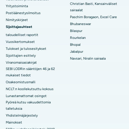
Paras sairaala sektorilla-19, Rourkela
Christian Basti, Kansainväliset
Yritystoiminta
sairaalat
Postiäänestysilmoitus
Paras sairaala Swargatessa, Punessa
Paschim Boragaon, Excel Care
Nimityskirjeet
Bhubaneswar
Paras naisten syöpäsairaala Etelä-Delhissä
Sijoittajasuhteet
Bilaspur
taloudelliset raportit
Rourkelan
Vuosikertomukset
Bhopal
Tulokset ja tulosesitykset
Jabalpur
Sijoittajien esittely
Navsari, Niralin sairaala
Viranomaisasiakirjat
SEBI LODRin sääntöjen 46 ja 62
mukaiset tiedot
Osakeomistusmalli
NCLT:n koollekutsuttu kokous
Lunastamattomat osingot
Pyöreä kutsu vakuudettomia
talletuksia
Yhdistelmäjärjestely
Mainokset