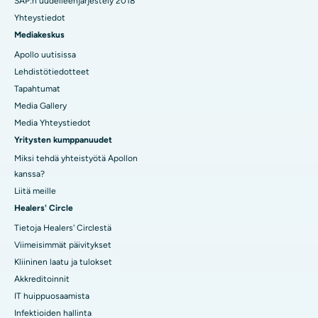
SAP:n uudelleenjärjestely 2018
Yhteystiedot
Mediakeskus
Apollo uutisissa
Lehdistötiedotteet
Tapahtumat
Media Gallery
Media Yhteystiedot
Yritysten kumppanuudet
Miksi tehdä yhteistyötä Apollon
kanssa?
Liitä meille
Healers' Circle
Tietoja Healers' Circlestä
Viimeisimmät päivitykset
Kliininen laatu ja tulokset
Akkreditoinnit
IT huippuosaamista
Infektioiden hallinta