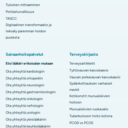
Tulosten mittaaminen
Potilasturvallisuus
TASCC
Digitaalinen transformaatio ja
tekoäly paremman hoidon
puolesta
Sairaanhoitopalvelut
Terveyskirjasto
Etsi lääkäri erikoisalan mukaan
Terveysartikkelit
Tyttövauvan kasvukaavio
Ota yhteyttä kardiologiin
Vauvan poikavauvan kasvukaavio
Ota yhteyttä ortopediin
Sydänkohtauksen varhaiset
Ota yhteyttä neurologiin
merkit
Ota yhteyttä gastroenterologiin
Kotikonstit munuaiskivien
Ota yhteyttä onkologiin
hoitoon
Ota yhteyttä nefrologiin
Munuaiskivien ruokavalio
Ota yhteyttä urologiin
Tuberkuloosin hoito kotona
Ota yhteyttä yleislääkäriin
PCOD vs PCOS
Ota yhteyttä keuhkolääkäriin