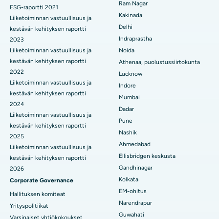
Ram Nagar
ESG-raportti 2021
Paras sairaala Panchavatissa, Nashikissa
Keraaminen kokonaispolven vaihto
Kakinada
Liiketoiminnan vastuullisuus ja
Delhi
kestävän kehityksen raportti
Paras sairaala Secunderabadissa, Hyderabadissa
ERCP
Indraprastha
2023
Paras sairaala Seshadripuramissa, Bangaloressa
Liiketoiminnan vastuullisuus ja
Noida
kestävän kehityksen raportti
Athenaa, puolustussiirtokunta
Paras sairaala Waltair Main Roadilla, Visakhapatnamissa
2022
Lucknow
Liiketoiminnan vastuullisuus ja
Indore
Paras sairaala Subhash Nagar Roadilla, Karimnagarissa
kestävän kehityksen raportti
Mumbai
2024
Paras sairaala Managarissa, Karaikudissa
Dadar
Liiketoiminnan vastuullisuus ja
Pune
kestävän kehityksen raportti
Paras sairaala Arepallyssa, Warangalissa
Nashik
2025
Ahmedabad
Paras sairaala Arera Colonyssa, Bhopalissa
Liiketoiminnan vastuullisuus ja
Ellisbridgen keskusta
kestävän kehityksen raportti
Paras sairaala Jayanagarissa, Bangaloressa
Gandhinagar
2026
Kolkata
Corporate Governance
Paras sairaala KK Nagarissa, Maduraissa
EM-ohitus
Hallituksen komiteat
Narendrapur
Paras sairaala Ramji Nagarissa, Nellore
Yrityspolitiikat
Guwahati
Varsinaiset yhtiökokoukset