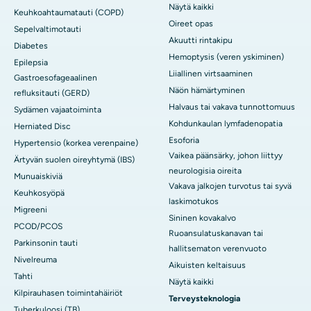
Näytä kaikki
Keuhkoahtaumatauti (COPD)
Oireet opas
Sepelvaltimotauti
Akuutti rintakipu
Diabetes
Hemoptysis (veren yskiminen)
Epilepsia
Liiallinen virtsaaminen
Gastroesofageaalinen
Näön hämärtyminen
refluksitauti (GERD)
Halvaus tai vakava tunnottomuus
Sydämen vajaatoiminta
Kohdunkaulan lymfadenopatia
Herniated Disc
Esoforia
Hypertensio (korkea verenpaine)
Vaikea päänsärky, johon liittyy
Ärtyvän suolen oireyhtymä (IBS)
neurologisia oireita
Munuaiskiviä
Vakava jalkojen turvotus tai syvä
Keuhkosyöpä
laskimotukos
Migreeni
Sininen kovakalvo
PCOD/PCOS
Ruoansulatuskanavan tai
Parkinsonin tauti
hallitsematon verenvuoto
Nivelreuma
Aikuisten keltaisuus
Tahti
Näytä kaikki
Kilpirauhasen toimintahäiriöt
Terveysteknologia
Tuberkuloosi (TB)