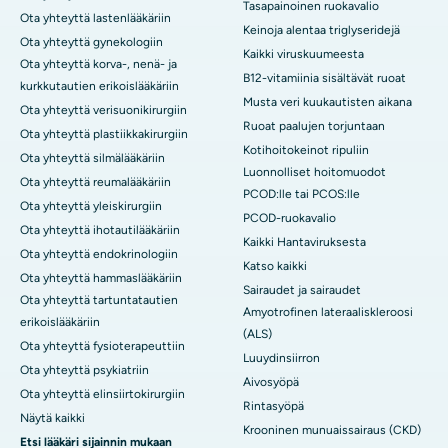
Tasapainoinen ruokavalio
Ota yhteyttä lastenlääkäriin
Keinoja alentaa triglyseridejä
Ota yhteyttä gynekologiin
Kaikki viruskuumeesta
Ota yhteyttä korva-, nenä- ja
B12-vitamiinia sisältävät ruoat
kurkkutautien erikoislääkäriin
Musta veri kuukautisten aikana
Ota yhteyttä verisuonikirurgiin
Ruoat paalujen torjuntaan
Ota yhteyttä plastiikkakirurgiin
Kotihoitokeinot ripuliin
Ota yhteyttä silmälääkäriin
Luonnolliset hoitomuodot
Ota yhteyttä reumalääkäriin
PCOD:lle tai PCOS:lle
Ota yhteyttä yleiskirurgiin
PCOD-ruokavalio
Ota yhteyttä ihotautilääkäriin
Kaikki Hantaviruksesta
Ota yhteyttä endokrinologiin
Katso kaikki
Ota yhteyttä hammaslääkäriin
Sairaudet ja sairaudet
Ota yhteyttä tartuntatautien
Amyotrofinen lateraaliskleroosi
erikoislääkäriin
(ALS)
Ota yhteyttä fysioterapeuttiin
Luuydinsiirron
Ota yhteyttä psykiatriin
Aivosyöpä
Ota yhteyttä elinsiirtokirurgiin
Rintasyöpä
Näytä kaikki
Krooninen munuaissairaus (CKD)
Etsi lääkäri sijainnin mukaan