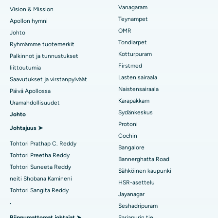
Etsi hammaslääkäri
Vanagaram
Vision & Mission
Paras sairaala Jubilee Hillsissä, Hyderabadissa
Lasik-leikkaus
Teynampet
Apollon hymni
OMR
Johto
Paras sairaala Tondiarpetissa, Chennaissa
Rhinoplasty
Etsi lastenlääkäri
Tondiarpet
Ryhmämme tuotemerkit
Kotturpuram
Palkinnot ja tunnustukset
Paras sairaala Kotturpuramissa, Chennaissa
Rasvaimu
Firstmed
liittoutumia
Paras sairaala Kovai Roadilla, Karurissa
Sepelvaltimoiden angiogrammi
Lasten sairaala
Etsi ihotautilääkäri
Saavutukset ja virstanpylväät
Naistensairaala
Päivä Apollossa
Paras sairaala Karapakkamissa, Chennaissa
Transkatetrin aortaventtiilin vaihto
Karapakkam
Uramahdollisuudet
Sydänkeskus
Etsi urologi
Johto
Paras sairaala Arilovassa, Vizagissa
MitraClip-venttiilin korjaus
Protoni
Johtajuus ➤
Paras sairaala Kanpur Roadilla, Lucknowissa
Vähäinen invasiivinen sydänleikkaus
Cochin
Tohtori Prathap C. Reddy
Bangalore
Etsi diabeteslääkäri
Paras sairaala sektorilla 26, Noida
Katetrin ablaatio
Tohtori Preetha Reddy
Bannerghatta Road
Tohtori Suneeta Reddy
Sähköinen kaupunki
Paras sairaala Gandhinagarissa, Ahmedabadissa
ACL-rekonstruktiokirurgia
neiti Shobana Kamineni
HSR-asettelu
Etsi gynekologi
Tohtori Sangita Reddy
Paras sairaala Aragondassa, Andhra Pradeshissa
Käänteinen olkapääkorjaus
Jayanagar
.
Seshadripuram
Paras sairaala Bannerghatta Roadilla, Bangaloressa
Endometriumin ablaatio
Riippumattomat johtajat ➤
Sarjapurin tie