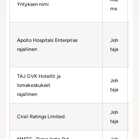
Yrityksen nimi
T
ma
T
Apollo Hospitals Enterprise
Joh
i
rajallinen
taja
N
C
TAJ GVK Hotellit ja
Joh
lomakeskukset
T
taja
rajallinen
Joh
N
Crisil Ratings Limited
taja
C