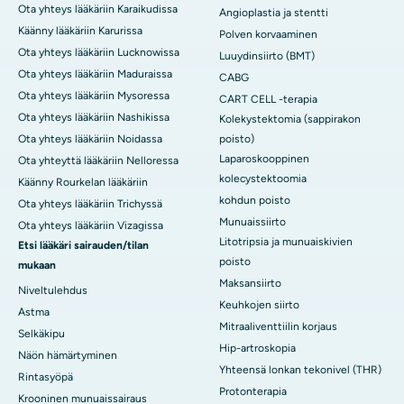
Ota yhteys lääkäriin Karaikudissa
Angioplastia ja stentti
Käänny lääkäriin Karurissa
Polven korvaaminen
Ota yhteys lääkäriin Lucknowissa
Luuydinsiirto (BMT)
Ota yhteys lääkäriin Maduraissa
CABG
Ota yhteys lääkäriin Mysoressa
CART CELL -terapia
Ota yhteys lääkäriin Nashikissa
Kolekystektomia (sappirakon
Ota yhteys lääkäriin Noidassa
poisto)
Laparoskooppinen
Ota yhteyttä lääkäriin Nelloressa
kolecystektoomia
Käänny Rourkelan lääkäriin
kohdun poisto
Ota yhteys lääkäriin Trichyssä
Munuaissiirto
Ota yhteys lääkäriin Vizagissa
Litotripsia ja munuaiskivien
Etsi lääkäri sairauden/tilan
poisto
mukaan
Maksansiirto
Niveltulehdus
Keuhkojen siirto
Astma
Mitraaliventtiilin korjaus
Selkäkipu
Hip-artroskopia
Näön hämärtyminen
Yhteensä lonkan tekonivel (THR)
Rintasyöpä
Protonterapia
Krooninen munuaissairaus