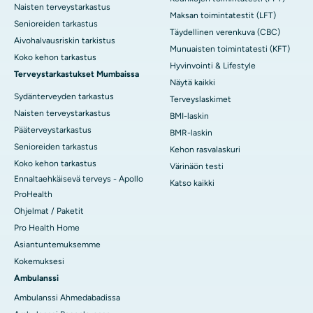
Naisten terveystarkastus
Maksan toimintatestit (LFT)
Senioreiden tarkastus
Täydellinen verenkuva (CBC)
Aivohalvausriskin tarkistus
Munuaisten toimintatesti (KFT)
Koko kehon tarkastus
Hyvinvointi & Lifestyle
Terveystarkastukset Mumbaissa
Näytä kaikki
Sydänterveyden tarkastus
Terveyslaskimet
Naisten terveystarkastus
BMI-laskin
Pääterveystarkastus
BMR-laskin
Senioreiden tarkastus
Kehon rasvalaskuri
Koko kehon tarkastus
Värinäön testi
Ennaltaehkäisevä terveys - Apollo
Katso kaikki
ProHealth
Ohjelmat / Paketit
Pro Health Home
Asiantuntemuksemme
Kokemuksesi
Ambulanssi
Ambulanssi Ahmedabadissa