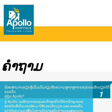
ຄໍາ​ຖາມ
ຂ້ອຍສາມາດຮຽນຮູ້ເພີ່ມເຕີມກ່ຽວກັບຄວາມຫຼາກຫຼາຍຂອງບ່ອນເຮັດວຽກໄດ້
ແນວໃດ
1
ຢູ່ກຸ່ມ Apollo?
ຢູ່ Apollo, ພະນັກງານຂອງພວກເຮົາທຸກຄົນໄດ້ນໍາເອົາຊຸດພອນ
ສະຫວັນທີ່ເປັນເອກະລັກມາໃຫ້ບ່ອນເຮັດວຽກ ແລະ ແຕ່ລະຄົນ
ແບ່ງປັນຄວາມມຸ່ງໝັ້ນໃນການປັບປຸງລະບົບການດູແລສຸຂະພາບ.