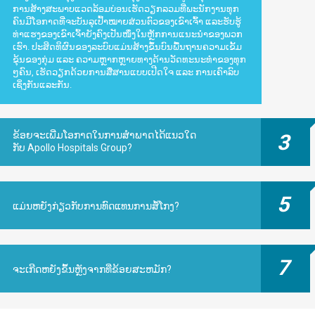
ການສ້າງສະພາບແວດລ້ອມບ່ອນເຮັດວຽກລວມທີ່ພະນັກງານທຸກ
ຄົນມີໂອກາດທີ່ຈະບັນລຸເປົ້າໝາຍສ່ວນຕົວຂອງເຂົາເຈົ້າ ແລະຮັບຮູ້
ທ່າແຮງຂອງເຂົາເຈົ້າຍັງຄົງເປັນໜຶ່ງໃນຫຼັກການແນະນຳຂອງພວກ
ເຮົາ. ປະສິດທິຜົນຂອງລະບົບແມ່ນສ້າງຂຶ້ນບົນພື້ນຖານຄວາມເຂັ້ມ
ຂຸ້ນຂອງກຸ່ມ ແລະ ຄວາມຫຼາກຫຼາຍທາງດ້ານວັດທະນະທຳຂອງທຸກ
ໆຄົນ, ເຮັດວຽກດ້ວຍການສື່ສານແບບເປີດໃຈ ແລະ ການເຄົາລົບ
ເຊິ່ງກັນແລະກັນ.
ຂ້ອຍຈະເພີ່ມໂອກາດໃນການສໍາພາດໄດ້ແນວໃດ
3
ກັບ Apollo Hospitals Group?
5
ແມ່ນຫຍັງກ່ຽວກັບການທົດແທນການສໍ້ໂກງ?
7
ຈະເກີດຫຍັງຂຶ້ນຫຼັງຈາກທີ່ຂ້ອຍສະຫມັກ?