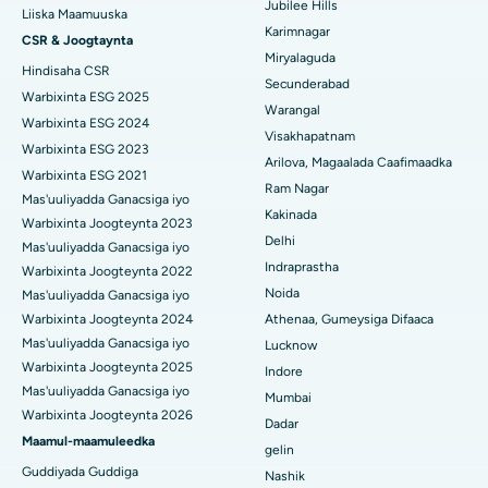
Jubilee Hills
Isbitaalka ugu Fiican Hyderguda, Hyderabad
Liiska Maamuuska
Sifeynta xubinta taranka
Karimnagar
CSR & Joogtaynta
Isbitaalka ugu Fiican ee Vijay Nagar, Indore
Miryalaguda
Hindisaha CSR
Ka-qaadista kelyaha
Secunderabad
Isbitaalka ugu Fiican ee Wadada Weyn ee Suryaropeta,
Warbixinta ESG 2025
Warangal
Kakinada
Parathyroidectomy
Warbixinta ESG 2024
Visakhapatnam
Warbixinta ESG 2023
Isbitaalka ugu Fiican ee Wadada Wareega Canal, Kolkata
Qalliinka Cytoreductive
Arilova, Magaalada Caafimaadka
Warbixinta ESG 2021
Ram Nagar
Mas'uuliyadda Ganacsiga iyo
Isbitaalka ugu Fiican CBD Belapur, Navi Mumbai
Beddelka Jilibka Wadarta dhoobada
Kakinada
Warbixinta Joogteynta 2023
Delhi
Isbitaalka ugu Fiican Panchavati, Nashik
Ercp
Mas'uuliyadda Ganacsiga iyo
Indraprastha
Warbixinta Joogteynta 2022
Isbitaalka ugu Fiican ee Secunderabad, Hyderabad
Noida
Mas'uuliyadda Ganacsiga iyo
Warbixinta Joogteynta 2024
Athenaa, Gumeysiga Difaaca
Isbitaalka ugu Fiican ee Seshadripuram, Bangalore
Mas'uuliyadda Ganacsiga iyo
Lucknow
Warbixinta Joogteynta 2025
Indore
Isbitaalka ugu Fiican ee Wadada Weyn ee Waltair,
Mas'uuliyadda Ganacsiga iyo
Visakhapatnam
Mumbai
Warbixinta Joogteynta 2026
Dadar
Isbitaalka ugu Fiican ee Subhash Nagar Road, Karimnagar
Maamul-maamuleedka
gelin
Guddiyada Guddiga
Nashik
Isbitaalka ugu Fiican Managari, Karaikudi