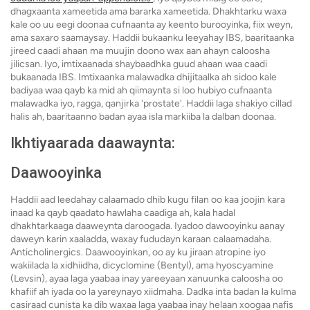
dhagxaanta xameetida ama bararka xameetida. Dhakhtarku waxa
kale oo uu eegi doonaa cufnaanta ay keento burooyinka, fiix weyn,
ama saxaro saamaysay. Haddii bukaanku leeyahay IBS, baaritaanka
jireed caadi ahaan ma muujin doono wax aan ahayn caloosha
jilicsan. Iyo, imtixaanada shaybaadhka guud ahaan waa caadi
bukaanada IBS. Imtixaanka malawadka dhijitaalka ah sidoo kale
badiyaa waa qayb ka mid ah qiimaynta si loo hubiyo cufnaanta
malawadka iyo, ragga, qanjirka 'prostate'. Haddii laga shakiyo cillad
halis ah, baaritaanno badan ayaa isla markiiba la dalban doonaa.
Ikhtiyaarada daawaynta:
Daawooyinka
Haddii aad leedahay calaamado dhib kugu filan oo kaa joojin kara
inaad ka qayb qaadato hawlaha caadiga ah, kala hadal
dhakhtarkaaga daaweynta daroogada. Iyadoo dawooyinku aanay
daweyn karin xaaladda, waxay fududayn karaan calaamadaha.
Anticholinergics. Daawooyinkan, oo ay ku jiraan atropine iyo
wakiilada la xidhiidha, dicyclomine (Bentyl), ama hyoscyamine
(Levsin), ayaa laga yaabaa inay yareeyaan xanuunka caloosha oo
khafiif ah iyada oo la yareynayo xiidmaha. Dadka inta badan la kulma
casiraad cunista ka dib waxaa laga yaabaa inay helaan xoogaa nafis