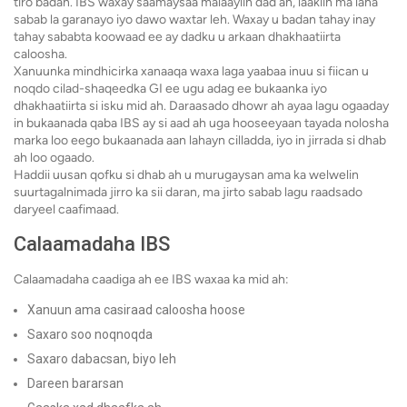
tiro badan. IBS waxay saamaysaa malaayiin dad ah, laakiin ma laha
sabab la garanayo iyo dawo waxtar leh. Waxay u badan tahay inay
tahay sababta koowaad ee ay dadku u arkaan dhakhaatiirta
caloosha.
Xanuunka mindhicirka xanaaqa waxa laga yaabaa inuu si fiican u
noqdo cilad-shaqeedka GI ee ugu adag ee bukaanka iyo
dhakhaatiirta si isku mid ah. Daraasado dhowr ah ayaa lagu ogaaday
in bukaanada qaba IBS ay si aad ah uga hooseeyaan tayada nolosha
marka loo eego bukaanada aan lahayn cilladda, iyo in jirrada si dhab
ah loo ogaado.
Haddii uusan qofku si dhab ah u murugaysan ama ka welwelin
suurtagalnimada jirro ka sii daran, ma jirto sabab lagu raadsado
daryeel caafimaad.
Calaamadaha IBS
Calaamadaha caadiga ah ee IBS waxaa ka mid ah:
Xanuun ama casiraad caloosha hoose
Saxaro soo noqnoqda
Saxaro dabacsan, biyo leh
Dareen bararsan