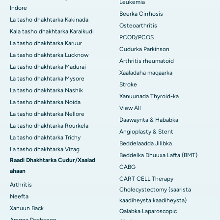
Leukemia
Indore
Beerka Cirrhosis
La tasho dhakhtarka Kakinada
Osteoarthritis
Kala tasho dhakhtarka Karaikudi
PCOD/PCOS
La tasho dhakhtarka Karuur
Cudurka Parkinson
La tasho dhakhtarka Lucknow
Arthritis rheumatoid
La tasho dhakhtarka Madurai
Xaaladaha maqaarka
La tasho dhakhtarka Mysore
Stroke
La tasho dhakhtarka Nashik
Xanuunada Thyroid-ka
La tasho dhakhtarka Noida
View All
La tasho dhakhtarka Nellore
Daawaynta & Hababka
La tasho dhakhtarka Rourkela
Angioplasty & Stent
La tasho dhakhtarka Trichy
Beddelaadda Jilibka
La tasho dhakhtarka Vizag
Beddelka Dhuuxa Lafta (BMT)
Raadi Dhakhtarka Cudur/Xaalad
CABG
ahaan
CART CELL Therapy
Arthritis
Cholecystectomy (saarista
Neefta
kaadiheysta kaadiheysta)
Xanuun Back
Qalabka Laparoscopic