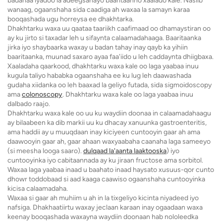
badanaa iyadoo la adeegsanayo baaritaanno xaalado kale. Nasiib
wanaag, ogaanshaha sida caadiga ah waxaa la samayn karaa
booqashada ugu horreysa ee dhakhtarka.
Dhakhtarku waxa uu qaataa taariikh caafimaad oo dhamaystiran oo
ay ku jirto si taxadar leh u sifaynta calaamadahaaga. Baaritaanka
jirka iyo shaybaarka waxay u badan tahay inay qayb ka yihiin
baaritaanka, muunad saxaro ayaa faa'iido u leh caddaynta dhiigbaxa.
Xaaladaha qaarkood, dhakhtarku waxa kale oo laga yaabaa inuu
kugula taliyo hababka ogaanshaha ee ku lug leh daawashada
gudaha xiidanka oo leh baaxad la geliyo futada, sida sigmoidoscopy
ama
colonoscopy
. Dhakhtarku waxa kale oo laga yaabaa inuu
dalbado raajo.
Dhakhtarku waxa kale oo uu ku waydiin doonaa in calaamadahaagu
ay bilaabeen ka dib markii uu ku dhacay xanuunka gastroenteritis,
ama haddii ay u muuqdaan inay kiciyeen cuntooyin gaar ah ama
daawooyin gaar ah, gaar ahaan waxyaabaha caanaha laga sameeyo
(si meesha looga saaro).
dulqaad la'aanta laaktooska
) iyo
cuntooyinka iyo cabitaannada ay ku jiraan fructose ama sorbitol.
Waxaa laga yaabaa inaad u baahato inaad haysato xusuus-qor cunto
dhowr toddobaad si aad kaaga caawiso ogaanshaha cuntooyinka
kicisa calaamadaha.
Waxaa si gaar ah muhiim u ah in la tixgeliyo kicinta niyadeed iyo
nafsiga. Dhakhaatiirtu waxay jeclaan karaan inay ogaadaan waxa
keenay booqashada waxayna waydiin doonaan hab nololeedka