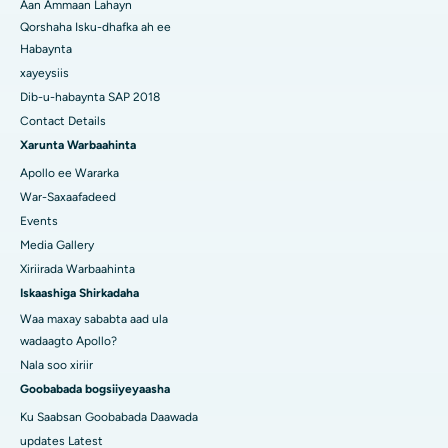
Aan Ammaan Lahayn
Qorshaha Isku-dhafka ah ee
Habaynta
xayeysiis
Dib-u-habaynta SAP 2018
Contact Details
Xarunta Warbaahinta
Apollo ee Wararka
War-Saxaafadeed
Events
Media Gallery
Xiriirada Warbaahinta
Iskaashiga Shirkadaha
Waa maxay sababta aad ula
wadaagto Apollo?
Nala soo xiriir
Goobabada bogsiiyeyaasha
Ku Saabsan Goobabada Daawada
updates Latest