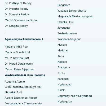
Raadi Dhakhtarka Sonkorowga
Dr. Prathap C. Reddy
Isbitaalka ugu Fiican ee Kanpur Road, Lucknow
Bangalore
Kateetarka Ablation
Dr. Preetha Reddy
Wadada Bannerghatta
Isbitaalka ugu Fiican Qaybta-26, Noida
Dr. Suneeta Reddy
Magaalada Elektarooniga ah
Soo hel Dhakhtarka Haweenka
Qalliinka Dib-u-dhiska ACL
Marwo Shobana Kamineni
Qaabka HSR
Isbitaalka ugu Fiican Gandhinagar, Ahmedabad
Dr. Sangita Reddy
Dib u noqoshada garabka
Jayanagar
.
Isbitaalka ugu Fiican Aragonda, Andhra Pradesh
Seshadripuram
Raadi Dhakhtar Guud
Abominimo Ablam
Agaasimayaal Madaxbanaan ➤
Waddada Sarjapur
Isbitaalka ugu Fiican ee Bannerghatta Road, Bangalore
Mysore
Xididada Halbowlaha Uterineine
Mudane MBN Rao
Madurai
Isbitaalka ugu Fiican Cutubka-15, Bhubaneswar
Mudane Som Mittal
Raadi Cilmi-nafsi yaqaan
Cystectomy ugxan-sidaha
Karur
Ms. V. Kavitha Dutt
Isbitaalka ugu Fiican ee Seepat Road, Bilaspur
Nellore
Dr. Murali Doraiswamy
Qalliinka Kansarka Naasaha
Aragonda
Marwo Rama Bijapurkar
Isbitaalka ugu Fiican Ellisbridge, Ahmedabad
Raadi Dhakhtarka Guud
Trichy
Brachytherapy
Waxbarashada & Cilmi-baarista
Karaikudi
Isbitaalka ugu Fiican New Delhi
Aqoonta Apollo
Kolonoscopy
Hyderabad
Cilmi-baarista Apollo iyo Hal-
Isbitaalka ugu Fiican DRDO, Hyderabad
DRDO
abuurka (ARI)
Polypectomy
Degmooyinka Maaliyadeed
Apollo Excellence Report
Isbitaalka ugu Fiican ee GS Road, Guwahati
Hyderguda
Xoojinta Deep Brain
Daabacaadaha Cilmi-baarista