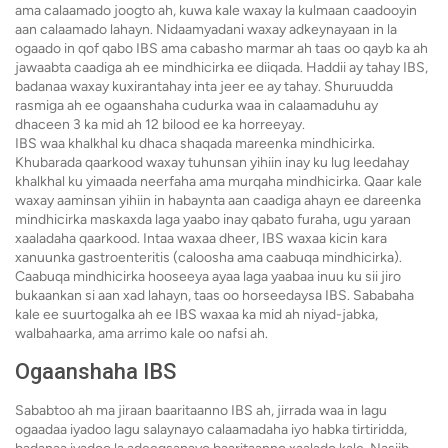
ama calaamado joogto ah, kuwa kale waxay la kulmaan caadooyin
aan calaamado lahayn. Nidaamyadani waxay adkeynayaan in la
ogaado in qof qabo IBS ama cabasho marmar ah taas oo qayb ka ah
jawaabta caadiga ah ee mindhicirka ee diiqada. Haddii ay tahay IBS,
badanaa waxay kuxirantahay inta jeer ee ay tahay. Shuruudda
rasmiga ah ee ogaanshaha cudurka waa in calaamaduhu ay
dhaceen 3 ka mid ah 12 bilood ee ka horreeyay.
IBS waa khalkhal ku dhaca shaqada mareenka mindhicirka.
Khubarada qaarkood waxay tuhunsan yihiin inay ku lug leedahay
khalkhal ku yimaada neerfaha ama murqaha mindhicirka. Qaar kale
waxay aaminsan yihiin in habaynta aan caadiga ahayn ee dareenka
mindhicirka maskaxda laga yaabo inay qabato furaha, ugu yaraan
xaaladaha qaarkood. Intaa waxaa dheer, IBS waxaa kicin kara
xanuunka gastroenteritis (caloosha ama caabuqa mindhicirka).
Caabuqa mindhicirka hooseeya ayaa laga yaabaa inuu ku sii jiro
bukaankan si aan xad lahayn, taas oo horseedaysa IBS. Sababaha
kale ee suurtogalka ah ee IBS waxaa ka mid ah niyad-jabka,
walbahaarka, ama arrimo kale oo nafsi ah.
Ogaanshaha IBS
Sababtoo ah ma jiraan baaritaanno IBS ah, jirrada waa in lagu
ogaadaa iyadoo lagu salaynayo calaamadaha iyo habka tirtiridda,