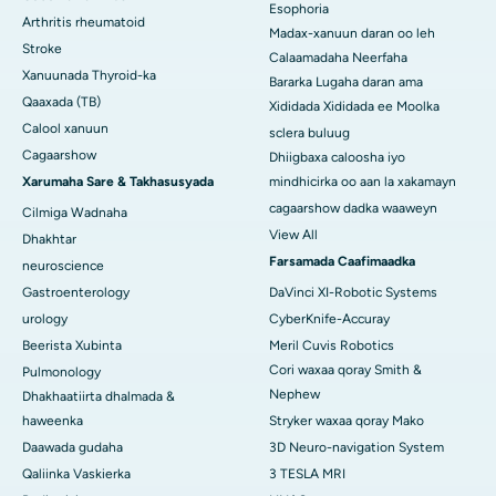
Esophoria
Arthritis rheumatoid
Madax-xanuun daran oo leh
Stroke
Calaamadaha Neerfaha
Xanuunada Thyroid-ka
Bararka Lugaha daran ama
Qaaxada (TB)
Xididada Xididada ee Moolka
Calool xanuun
sclera buluug
Cagaarshow
Dhiigbaxa caloosha iyo
Xarumaha Sare & Takhasusyada
mindhicirka oo aan la xakamayn
cagaarshow dadka waaweyn
Cilmiga Wadnaha
View All
Dhakhtar
Farsamada Caafimaadka
neuroscience
Gastroenterology
DaVinci XI-Robotic Systems
urology
CyberKnife-Accuray
Beerista Xubinta
Meril Cuvis Robotics
Cori waxaa qoray Smith &
Pulmonology
Nephew
Dhakhaatiirta dhalmada &
haweenka
Stryker waxaa qoray Mako
Daawada gudaha
3D Neuro-navigation System
Qaliinka Vaskierka
3 TESLA MRI