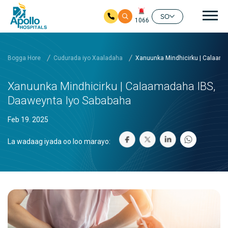
nav
SO
1066
Ku bood tusmada horraanta
Bogga Hore
Cudurada iyo Xaaladaha
Xanuunka Mindhicirku | Calaama
Xanuunka Mindhicirku | Calaamadaha IBS,
Daaweynta Iyo Sababaha
Feb 19. 2025
La wadaag iyada oo loo marayo: