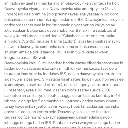
ah haddii ay qaataan mid ka mid ah daawooyinkan cuntada ka hor.
Daawooyinka niyadjabka. Daawooyinka sida amitriptyline (Elavil,
Endep) iyo desipramine (Norpramin) ayaa laga yaabaa in loo qoro
bukaanada qaba xanuunka ugu badan ee IBS. Dawooyinkan tricyclic
antidepressants waa in loo isticmaalo qiyaas yar oo kaliya oo ay
isticmaalaan bukaanada qaba shubanka IBS la xiriira sababtoo ah
waxay keeni karaan calool-fadhi. Xulashada serotonin reuptake
inhibitors (SSRIs), sida sertraline (Zoloft), ayaa laga yaabaa inay ku
caawiso daaweynta xanuunka caloosha ee bukaanada qaba
shuban-ama calool-istaagga IBS, laakiin SSRI-yada si weyn
looguma baran IBS weli.
Daawooyinka kale. Cilmi-baarista hadda waxay diiradda saaraysaa in
badan oo ku saabsan isku xirka mindhicirka-maskaxda, taas oo u
muuqata inay door ku leedahay IBS, oo leh daawooyinka serotonin-
sida kuwa la baarayo. Si kastaba ha ahaatee, kuwan ugu horreeya ee
la ansixiyay, alosetron (Lotronex), oo ka shaqeeya serotonin nooca
III reseptor, ayaa si ku meel gaar ah looga saaray suuqa 2000
sababtoo ah colitis iyo calool-istaagga daran taasoo keentay in 44
isbitaal la dhigo iyo 5 dhimasho ah. Lotronex hadda waxay diyaar u
tahay haweenka rijeeto, laakiin waxay hoos timaadaa barnaamijka
qorista si adag loo kontoroolo. Daawooyinka kale ee fasalkan,
tegaserod (Zelnorm) waxay hagaajiyaan calaamadaha calool-
istaagga ee ugu badan IBS. Shubanku waa waxyeelada ugu badan.