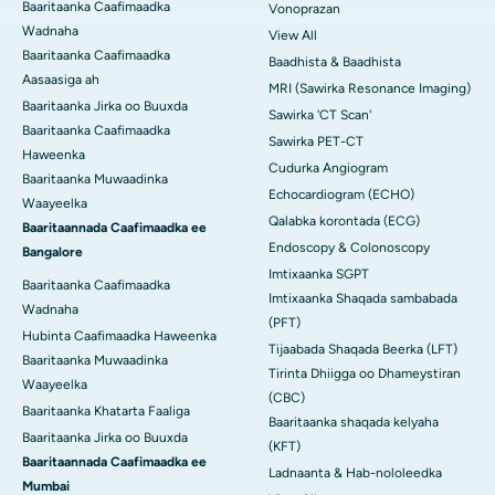
Baaritaanka Caafimaadka
Vonoprazan
Wadnaha
View All
Baaritaanka Caafimaadka
Baadhista & Baadhista
Aasaasiga ah
MRI (Sawirka Resonance Imaging)
Baaritaanka Jirka oo Buuxda
Sawirka 'CT Scan'
Baaritaanka Caafimaadka
Sawirka PET-CT
Haweenka
Cudurka Angiogram
Baaritaanka Muwaadinka
Echocardiogram (ECHO)
Waayeelka
Qalabka korontada (ECG)
Baaritaannada Caafimaadka ee
Endoscopy & Colonoscopy
Bangalore
Imtixaanka SGPT
Baaritaanka Caafimaadka
Imtixaanka Shaqada sambabada
Wadnaha
(PFT)
Hubinta Caafimaadka Haweenka
Tijaabada Shaqada Beerka (LFT)
Baaritaanka Muwaadinka
Tirinta Dhiigga oo Dhameystiran
Waayeelka
(CBC)
Baaritaanka Khatarta Faaliga
Baaritaanka shaqada kelyaha
Baaritaanka Jirka oo Buuxda
(KFT)
Baaritaannada Caafimaadka ee
Ladnaanta & Hab-nololeedka
Mumbai