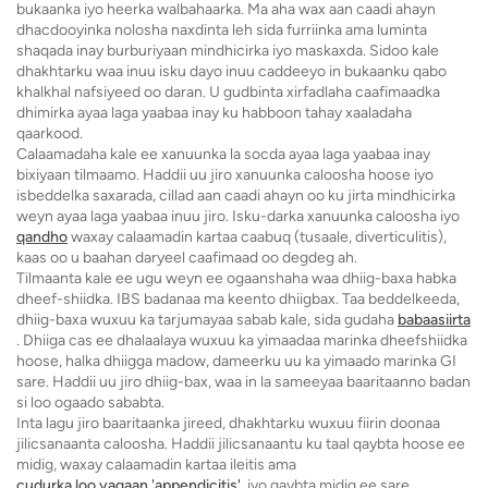
bukaanka iyo heerka walbahaarka. Ma aha wax aan caadi ahayn
dhacdooyinka nolosha naxdinta leh sida furriinka ama luminta
shaqada inay burburiyaan mindhicirka iyo maskaxda. Sidoo kale
dhakhtarku waa inuu isku dayo inuu caddeeyo in bukaanku qabo
khalkhal nafsiyeed oo daran. U gudbinta xirfadlaha caafimaadka
dhimirka ayaa laga yaabaa inay ku habboon tahay xaaladaha
qaarkood.
Calaamadaha kale ee xanuunka la socda ayaa laga yaabaa inay
bixiyaan tilmaamo. Haddii uu jiro xanuunka caloosha hoose iyo
isbeddelka saxarada, cillad aan caadi ahayn oo ku jirta mindhicirka
weyn ayaa laga yaabaa inuu jiro. Isku-darka xanuunka caloosha iyo
qandho
waxay calaamadin kartaa caabuq (tusaale, diverticulitis),
kaas oo u baahan daryeel caafimaad oo degdeg ah.
Tilmaanta kale ee ugu weyn ee ogaanshaha waa dhiig-baxa habka
dheef-shiidka. IBS badanaa ma keento dhiigbax. Taa beddelkeeda,
dhiig-baxa wuxuu ka tarjumayaa sabab kale, sida gudaha
babaasiirta
. Dhiiga cas ee dhalaalaya wuxuu ka yimaadaa marinka dheefshiidka
hoose, halka dhiigga madow, dameerku uu ka yimaado marinka GI
sare. Haddii uu jiro dhiig-bax, waa in la sameeyaa baaritaanno badan
si loo ogaado sababta.
Inta lagu jiro baaritaanka jireed, dhakhtarku wuxuu fiirin doonaa
jilicsanaanta caloosha. Haddii jilicsanaantu ku taal qaybta hoose ee
midig, waxay calaamadin kartaa ileitis ama
cudurka loo yaqaan 'appendicitis'
, iyo qaybta midig ee sare,