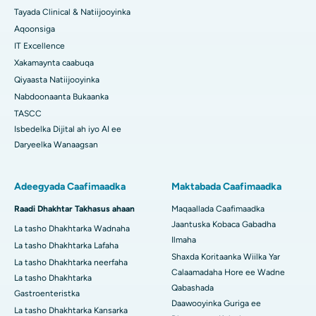
Tayada Clinical & Natiijooyinka
Aqoonsiga
IT Excellence
Xakamaynta caabuqa
Qiyaasta Natiijooyinka
Nabdoonaanta Bukaanka
TASCC
Isbedelka Dijital ah iyo AI ee
Daryeelka Wanaagsan
Adeegyada Caafimaadka
Maktabada Caafimaadka
Raadi Dhakhtar Takhasus ahaan
Maqaallada Caafimaadka
Jaantuska Kobaca Gabadha
La tasho Dhakhtarka Wadnaha
Ilmaha
La tasho Dhakhtarka Lafaha
Shaxda Koritaanka Wiilka Yar
La tasho Dhakhtarka neerfaha
Calaamadaha Hore ee Wadne
La tasho Dhakhtarka
Qabashada
Gastroenteristka
Daawooyinka Guriga ee
La tasho Dhakhtarka Kansarka