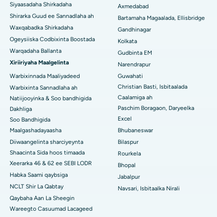
Siyaasadaha Shirkadaha
Axmedabad
Shirarka Guud ee Sannadlaha ah
Isbitaalka ugu Fiican Arepally, Warangal
Bartamaha Magaalada, Ellisbridge
Waxqabadka Shirkadaha
Gandhinagar
Isbitaalka ugu Fiican ee Arera Colony, Bhopal
Ogeysiiska Codbixinta Boostada
Kolkata
Warqadaha Ballanta
Gudbinta EM
Isbitaalka ugu Fiican ee Jayanagar, Bangalore
Xiriiriyaha Maalgelinta
Narendrapur
Isbitaalka ugu Fiican KK Nagar, Madurai
Warbixinnada Maaliyadeed
Guwahati
Christian Basti, Isbitaalada
Warbixinta Sannadlaha ah
Isbitaalka ugu Fiican Ramji Nagar, Nellore
Caalamiga ah
Natiijooyinka & Soo bandhigida
Paschim Boragaon, Daryeelka
Dakhliga
Isbitaalka ugu Fiican Qeybta-19, Rourkela
Excel
Soo Bandhigida
Maalgashadayaasha
Bhubaneswar
Isbitaalka ugu Fiican Swargate, Pune
Diiwaangelinta sharciyeynta
Bilaspur
Isbitaalka Kansarka Haweenka ugu Fiican Koonfurta Delhi
Shaacinta Sida hoos timaada
Rourkela
Xeerarka 46 & 62 ee SEBI LODR
Bhopal
Habka Saami qaybsiga
Jabalpur
NCLT Shir La Qabtay
Navsari, Isbitaalka Nirali
Qaybaha Aan La Sheegin
Wareegto Casuumad Lacageed