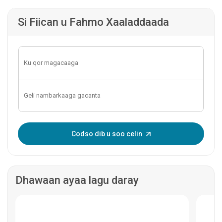
Si Fiican u Fahmo Xaaladdaada
Geli OTP-ga:
Codso dib u soo celin
Dhawaan ayaa lagu daray