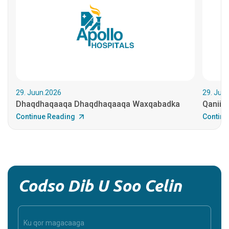
29. Juun.2026
29. Juu
Dhaqdhaqaaqa Dhaqdhaqaaqa Waxqabadka
Qaniin
Continue Reading
Continu
Codso Dib U Soo Celin