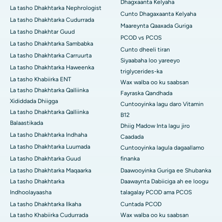
Dhagxaanta Kelyaha
La tasho Dhakhtarka Nephrologist
Cunto Dhagaxaanta Kelyaha
La tasho Dhakhtarka Cudurrada
Maareynta Qaaxada Guriga
La tasho Dhakhtar Guud
PCOD vs PCOS
La tasho Dhakhtarka Sambabka
Cunto dheeli tiran
La tasho Dhakhtarka Carruurta
Siyaabaha loo yareeyo
La tasho Dhakhtarka Haweenka
triglycerides-ka
La tasho Khabiirka ENT
Wax walba oo ku saabsan
La tasho Dhakhtarka Qalliinka
Fayraska Qandhada
Xididdada Dhiigga
Cuntooyinka lagu daro Vitamin
La tasho Dhakhtarka Qalliinka
B12
Balaastikada
Dhiig Madow Inta lagu jiro
La tasho Dhakhtarka Indhaha
Caadada
La tasho Dhakhtarka Luumada
Cuntooyinka lagula dagaallamo
La tasho Dhakhtarka Guud
finanka
La tasho Dhakhtarka Maqaarka
Daawooyinka Guriga ee Shubanka
La tasho Dhakhtarka
Daawaynta Dabiiciga ah ee loogu
Indhoolayaasha
talagalay PCOD ama PCOS
La tasho Dhakhtarka Ilkaha
Cuntada PCOD
La tasho Khabiirka Cudurrada
Wax walba oo ku saabsan