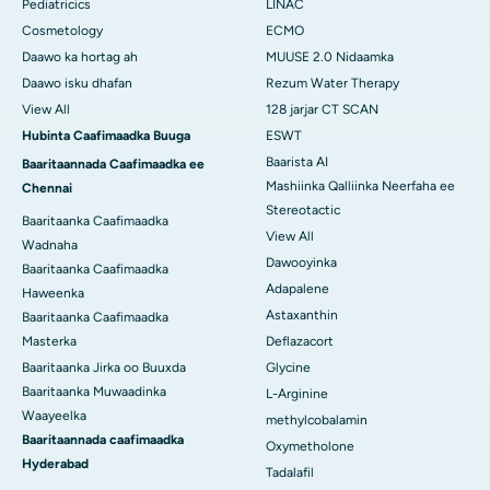
Pediatricics
LINAC
Cosmetology
ECMO
Daawo ka hortag ah
MUUSE 2.0 Nidaamka
Daawo isku dhafan
Rezum Water Therapy
View All
128 jarjar CT SCAN
Hubinta Caafimaadka Buuga
ESWT
Baarista AI
Baaritaannada Caafimaadka ee
Mashiinka Qalliinka Neerfaha ee
Chennai
Stereotactic
Baaritaanka Caafimaadka
View All
Wadnaha
Dawooyinka
Baaritaanka Caafimaadka
Adapalene
Haweenka
Astaxanthin
Baaritaanka Caafimaadka
Masterka
Deflazacort
Baaritaanka Jirka oo Buuxda
Glycine
Baaritaanka Muwaadinka
L-Arginine
Waayeelka
methylcobalamin
Baaritaannada caafimaadka
Oxymetholone
Hyderabad
Tadalafil