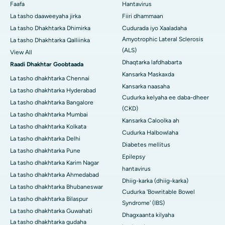
Faafa
Hantavirus
La tasho daaweeyaha jirka
Fiiri dhammaan
La tasho Dhakhtarka Dhimirka
Cudurada iyo Xaaladaha
Amyotrophic Lateral Sclerosis
La tasho Dhakhtarka Qalliinka
(ALS)
View All
Dhaqtarka lafdhabarta
Raadi Dhakhtar Goobtaada
Kansarka Maskaxda
La tasho dhakhtarka Chennai
Kansarka naasaha
La tasho dhakhtarka Hyderabad
Cudurka kelyaha ee daba-dheer
La tasho dhakhtarka Bangalore
(CKD)
La tasho dhakhtarka Mumbai
Kansarka Caloolka ah
La tasho dhakhtarka Kolkata
Cudurka Halbowlaha
La tasho dhakhtarka Delhi
Diabetes mellitus
La tasho dhakhtarka Pune
Epilepsy
La tasho dhakhtarka Karim Nagar
hantavirus
La tasho dhakhtarka Ahmedabad
Dhiig-karka (dhiig-karka)
La tasho dhakhtarka Bhubaneswar
Cudurka 'Bowritable Bowel
La tasho dhakhtarka Bilaspur
Syndrome' (IBS)
La tasho dhakhtarka Guwahati
Dhagxaanta kilyaha
La tasho dhakhtarka gudaha