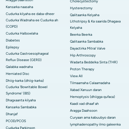
Aragga Daahsoon
Cholecystectomy
Kansarka naasaha
Hysterectomy
Cudurka kilyaha ee daba-dheer
Qalitaanka Kelyaha
Cudurka Wadnaha ee Cudurka ah
Lithotripsy & Ka saarida Dhagaxa
(COPD)
Kelyaha
Cudurka Halbowlaha
Beerka Beerka
Diabetes
Qalitaanka Sambabka
Epilepsy
Dayactirka Mitral Valve
Cudurka Gastroesophageal
Hip Arthroscopy
Reflux Disease (GERD)
Wadarta Beddelka Sinta (THR)
Qalabka wadnaha
Proton Therapy
Herniated Disc
View All
Dhiig-karka (dhiig-karka)
Tilmaamaha Calaamadaha
Cudurka 'Bowritable Bowel
Xabad Xanuun daran
Syndrome' (IBS)
Hemoptysis (dhiigga qufaca)
Dhagxaanta kilyaha
Kaadi xad dhaaf ah
Kansarka Sambabka
Aragga Daahsoon
Dhanjaf
Curyaan ama kabuubyo daran
PCOD/PCOS
lymphadenopathy ilmo galeenka
Cudurka Parkinson