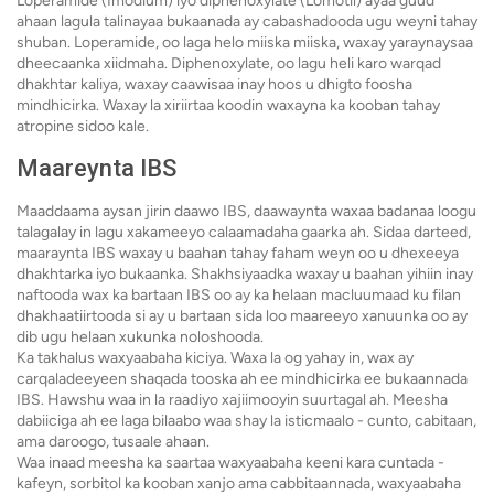
Loperamide (Imodium) iyo diphenoxylate (Lomotil) ayaa guud
ahaan lagula talinayaa bukaanada ay cabashadooda ugu weyni tahay
shuban. Loperamide, oo laga helo miiska miiska, waxay yaraynaysaa
dheecaanka xiidmaha. Diphenoxylate, oo lagu heli karo warqad
dhakhtar kaliya, waxay caawisaa inay hoos u dhigto foosha
mindhicirka. Waxay la xiriirtaa koodin waxayna ka kooban tahay
atropine sidoo kale.
Maareynta IBS
Maaddaama aysan jirin daawo IBS, daawaynta waxaa badanaa loogu
talagalay in lagu xakameeyo calaamadaha gaarka ah. Sidaa darteed,
maaraynta IBS waxay u baahan tahay faham weyn oo u dhexeeya
dhakhtarka iyo bukaanka. Shakhsiyaadka waxay u baahan yihiin inay
naftooda wax ka bartaan IBS oo ay ka helaan macluumaad ku filan
dhakhaatiirtooda si ay u bartaan sida loo maareeyo xanuunka oo ay
dib ugu helaan xukunka noloshooda.
Ka takhalus waxyaabaha kiciya. Waxa la og yahay in, wax ay
carqaladeeyeen shaqada tooska ah ee mindhicirka ee bukaannada
IBS. Hawshu waa in la raadiyo xajiimooyin suurtagal ah. Meesha
dabiiciga ah ee laga bilaabo waa shay la isticmaalo - cunto, cabitaan,
ama daroogo, tusaale ahaan.
Waa inaad meesha ka saartaa waxyaabaha keeni kara cuntada -
kafeyn, sorbitol ka kooban xanjo ama cabbitaannada, waxyaabaha