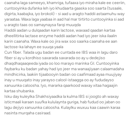
caanaha laga sameeyo, khamriga, tufaaxa iyo miraha kale ee ceeriin,
cuntooyinka dufanka leh iyo khudaarta gaaska soo saarta (tusaale,
digirta, kaabajka, iyo brokoli) - si aad u aragto haddii astaamuhu way
yaraataa. Waxa laga yaabaa in aad hal mar tirtirto cuntooyinka si aad
u aragto taas oo samaynaysa farqi muuqda
Haddii aadan u dulqaadan karin lactose, waxaad qaadan kartaa
dheellitirka lactase enzyme haddii aadan had iyo jeer iska ilaalin
karin caanaha. Waxa kale oo jira wax soo saarka caanaha ee aan
lactose-ka lahayn ee suuqa yaala
Cun fiber. Talada ugu badan ee cuntada ee IBS waa in lagu daro
fiber si ay u kordhiso saxarada saxarada oo ay u dedejiso
dhaqdhaqaaqeeda iyada oo loo marayo marinka GI. Cuntooyinka
faybarku ku badan yahay had iyo jeer ma wanaajiyaan calaamadaha
mindhicirka, laakiin tijaabooyin badan oo caafimaad ayaa muujiyay
inay u muuqato inay yarayso calool-istaagga oo ay fududayso
xanuunka caloosha. Iyo, mararka qaarkood waxay xitaa hagaajin
kartaa shubanka.
Isku day kuleylka Shakhsiyaadka la kulma IBS si joogto ah waxay
isticmaali karaan suufka kululaynta guriga, hab fudud oo jaban oo
lagu dejiyo xanuunka caloosha. Kulaylku wuxuu kaa caawin karaa
nasinta murqaha casiraad.