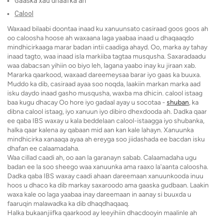
Gaaska xad dhaafka ah
Calool
Waxaad bilaabi doontaa inaad ku xanuunsato casiraad goos goos ah
oo caloosha hoose ah waxaana laga yaabaa inaad u dhaqaaqdo
mindhicirkaaga marar badan intii caadiga ahayd. Oo, marka ay tahay
inaad tagto, waa inaad isla markiiba tagtaa musqusha. Saxaradaadu
waa dabacsan yihiin oo biyo leh, lagana yaabo inay ku jiraan xab.
Mararka qaarkood, waxaad dareemeysaa barar iyo gaas ka buuxa.
Muddo ka dib, casiraad ayaa soo noqda, laakiin markan marka aad
isku daydo inaad gasho musqusha, waxba ma dhicin. calool istaag
baa kugu dhacay Oo hore iyo gadaal ayay u socotaa -
shuban
, ka
dibna calool istaag, iyo xanuun iyo dibiro dhexdooda ah. Dadka qaar
ee qaba IBS waxay u kala beddelaan calool-istaagga iyo shubanka,
halka qaar kalena ay qabaan mid aan kan kale lahayn. Xanuunka
mindhicirka xanaaqa ayaa ah ereyga soo jiidashada ee bacdan isku
dhafan ee calaamadaha.
Waa cillad caadi ah, oo aan la garanayn sabab. Calaamadaha ugu
badan ee la soo sheego waa xanuunka ama raaxo la'aanta caloosha.
Dadka qaba IBS waxay caadi ahaan dareemaan xanuunkooda inuu
hoos u dhaco ka dib markay saxaroodo ama gaaska gudbaan. Laakin
waxa kale oo laga yaabaa inay dareemaan in aanay si buuxda u
faaruqin malawadka ka dib dhaqdhaqaaq.
Halka bukaanjiifka qaarkood ay leeyihiin dhacdooyin maalinle ah