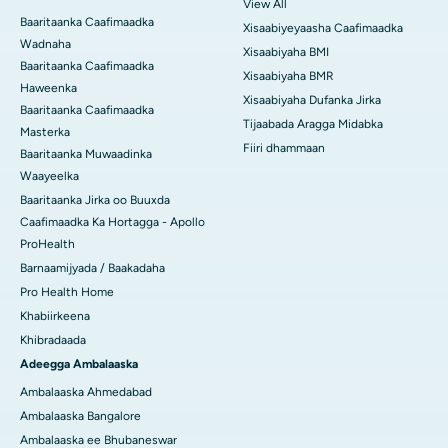
View All
Baaritaanka Caafimaadka
Xisaabiyeyaasha Caafimaadka
Wadnaha
Xisaabiyaha BMI
Baaritaanka Caafimaadka
Xisaabiyaha BMR
Haweenka
Xisaabiyaha Dufanka Jirka
Baaritaanka Caafimaadka
Tijaabada Aragga Midabka
Masterka
Fiiri dhammaan
Baaritaanka Muwaadinka
Waayeelka
Baaritaanka Jirka oo Buuxda
Caafimaadka Ka Hortagga - Apollo
ProHealth
Barnaamijyada / Baakadaha
Pro Health Home
Khabiirkeena
Khibradaada
Adeegga Ambalaaska
Ambalaaska Ahmedabad
Ambalaaska Bangalore
Ambalaaska ee Bhubaneswar