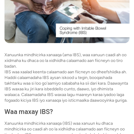
Xanuunka mindhicirka xanaaqa (ama IBS), waa xanuun caadi ah oo
xiidmaha ku dhaca oo la xidhiidha calaamado aan fiicneyn oo tiro
badan.
IBS waa xaalad keenta calaamado aan fiicneyn oo dheefshiidka ah.
Haddii calaamadaha IBS aysan iskood u tegin, booqashada
takhtarku waa si loo go'aamiyo sababaha ka sii dari kara. Daawaynta
IBS waxaa ku jiri kara isbeddello cunto, daawo, iyo dhimista
walaaca. Calaamadaha IBS waxaa lagu maareyn karaa iyadoo laga
fogaado kiciya IBS iyo xanaaqa iyo isticmaalka daawooyinka guriga.
Waa maxay IBS?
Xanuunka mindhicirka xanaaqa (IBS) waa xanuun ku dhaca
mindhicirka oo caadi ah oo la xidhiidha calaamado aan fiicneyn oo