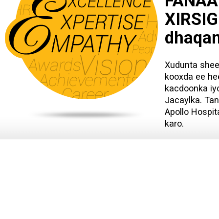
FANAA
XIRSIG
dhaqan
Xudunta shee
kooxda ee he
kacdoonka iy
Jacaylka. Ta
Apollo Hospit
karo.
© 2016 Apollo Hospitals Enterprise Ltd. Dhammaan xuquuqaha way xifdisan yihii