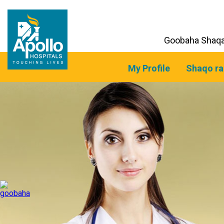
Goobaha Shaq
My Profile
Shaqo ra