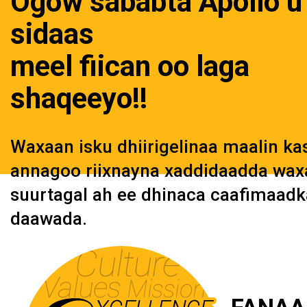
Ogow sababta Apollo u
sidaas
meel fiican oo laga
shaqeeyo!!
Waxaan isku dhiirigelinaa maalin ka
annagoo riixnayna xaddidaadda wax
suurtagal ah ee dhinaca caafimaadk
daawada.