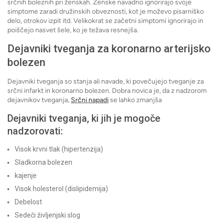
srčnih boleznih pri ženskah. Ženske navadno ignorirajo svoje
simptome zaradi družinskih obveznosti, kot je moževo pisarniško
delo, otrokov izpit itd. Velikokrat se začetni simptomi ignorirajo in
poiščejo nasvet šele, ko je težava resnejša.
Dejavniki tveganja za koronarno arterijsko
bolezen
Dejavniki tveganja so stanja ali navade, ki povečujejo tveganje za
srčni infarkt in koronarno bolezen. Dobra novica je, da z nadzorom
dejavnikov tveganja,
Srčni napadi
se lahko zmanjša
Dejavniki tveganja, ki jih je mogoče
nadzorovati:
Visok krvni tlak (hipertenzija)
Sladkorna bolezen
kajenje
Visok holesterol (dislipidemija)
Debelost
Sedeči življenjski slog