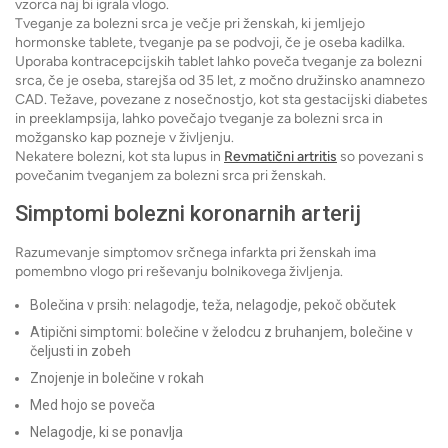
vzorca naj bi igrala vlogo.
Tveganje za bolezni srca je večje pri ženskah, ki jemljejo
hormonske tablete, tveganje pa se podvoji, če je oseba kadilka.
Uporaba kontracepcijskih tablet lahko poveča tveganje za bolezni
srca, če je oseba, starejša od 35 let, z močno družinsko anamnezo
CAD. Težave, povezane z nosečnostjo, kot sta gestacijski diabetes
in preeklampsija, lahko povečajo tveganje za bolezni srca in
možgansko kap pozneje v življenju.
Nekatere bolezni, kot sta lupus in
Revmatični artritis
so povezani s
povečanim tveganjem za bolezni srca pri ženskah.
Simptomi bolezni koronarnih arterij
Razumevanje simptomov srčnega infarkta pri ženskah ima
pomembno vlogo pri reševanju bolnikovega življenja.
Bolečina v prsih: nelagodje, teža, nelagodje, pekoč občutek
Atipični simptomi: bolečine v želodcu z bruhanjem, bolečine v
čeljusti in zobeh
Znojenje in bolečine v rokah
Med hojo se poveča
Nelagodje, ki se ponavlja