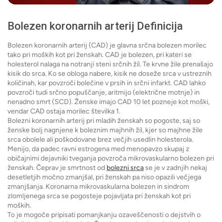
Bolezen koronarnih arterij Definicija
Bolezen koronarnih arterij (CAD) je glavna srčna bolezen morilec
tako pri moških kot pri ženskah. CAD je bolezen, pri kateri se
holesterol nalaga na notranji steni srčnih žil. Te krvne žile prenašajo
kisik do srca. Ko se obloga nabere, kisik ne doseže srca v ustreznih
količinah, kar povzroči bolečine v prsih in srčni infarkt. CAD lahko
povzroči tudi srčno popuščanje, aritmijo (električne motnje) in
nenadno smrt (SCD). Ženske imajo CAD 10 let pozneje kot moški,
vendar CAD ostaja morilec številka 1.
Bolezni koronarnih arterij pri mladih ženskah so pogoste, saj so
ženske bolj nagnjene k boleznim majhnih žil, kjer so majhne žile
srca obolele ali poškodovane brez večjih usedlin holesterola.
Menijo, da padec ravni estrogena med menopavzo skupaj z
običajnimi dejavniki tveganja povzroča mikrovaskularno bolezen pri
ženskah. Čeprav je smrtnost od
bolezni srca
se je v zadnjih nekaj
desetletjih močno zmanjšal, pri ženskah pa niso opazili večjega
zmanjšanja. Koronarna mikrovaskularna bolezen in sindrom
zlomljenega srca se pogosteje pojavljata pri ženskah kot pri
moških.
To je mogoče pripisati pomanjkanju ozaveščenosti o dejstvih o