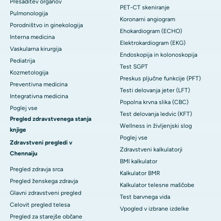
Presaditev organov
PET-CT skeniranje
Pulmonologija
Koronarni angiogram
Porodništvo in ginekologija
Ehokardiogram (ECHO)
Interna medicina
Elektrokardiogram (EKG)
Vaskularna kirurgija
Endoskopija in kolonoskopija
Pediatrija
Test SGPT
Kozmetologija
Preskus pljučne funkcije (PFT)
Preventivna medicina
Testi delovanja jeter (LFT)
Integrativna medicina
Popolna krvna slika (CBC)
Poglej vse
Test delovanja ledvic (KFT)
Pregled zdravstvenega stanja
Wellness in življenjski slog
knjige
Poglej vse
Zdravstveni pregledi v
Zdravstveni kalkulatorji
Chennaiju
BMI kalkulator
Pregled zdravja srca
Kalkulator BMR
Pregled ženskega zdravja
Kalkulator telesne maščobe
Glavni zdravstveni pregled
Test barvnega vida
Celovit pregled telesa
Vpogled v izbrane izdelke
Pregled za starejše občane