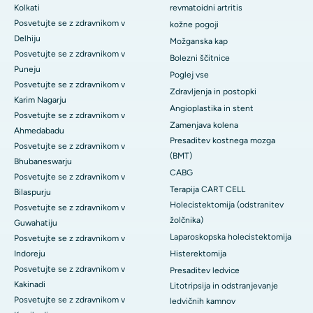
Kolkati
revmatoidni artritis
Posvetujte se z zdravnikom v
kožne pogoji
Delhiju
Možganska kap
Posvetujte se z zdravnikom v
Bolezni ščitnice
Puneju
Poglej vse
Posvetujte se z zdravnikom v
Zdravljenja in postopki
Karim Nagarju
Angioplastika in stent
Posvetujte se z zdravnikom v
Zamenjava kolena
Ahmedabadu
Presaditev kostnega mozga
Posvetujte se z zdravnikom v
(BMT)
Bhubaneswarju
CABG
Posvetujte se z zdravnikom v
Terapija CART CELL
Bilaspurju
Holecistektomija (odstranitev
Posvetujte se z zdravnikom v
žolčnika)
Guwahatiju
Laparoskopska holecistektomija
Posvetujte se z zdravnikom v
Indoreju
Histerektomija
Posvetujte se z zdravnikom v
Presaditev ledvice
Kakinadi
Litotripsija in odstranjevanje
Posvetujte se z zdravnikom v
ledvičnih kamnov