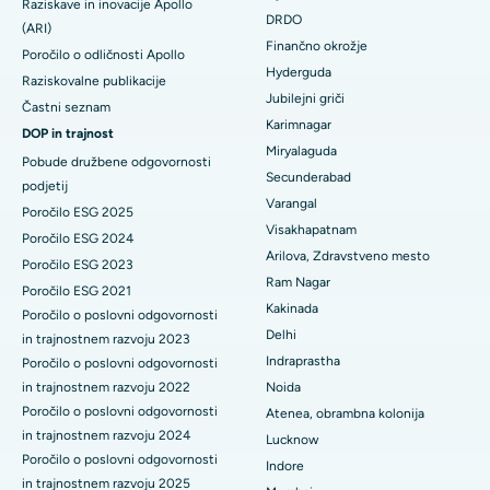
Raziskave in inovacije Apollo
Najboljša bolnišnica v DRDO, Hyderabad
DRDO
(ARI)
Polipektomija
Finančno okrožje
Poročilo o odličnosti Apollo
Najboljša bolnišnica na cesti GS v Guwahatiju
Hyderguda
Deep Brain Stimulation
Raziskovalne publikacije
Jubilejni griči
Najboljša bolnišnica v Hydergudi, Hyderabad
Častni seznam
Peritonealna dializa
Karimnagar
DOP in trajnost
Najboljša bolnišnica v Vijay Nagarju v Indoreju
Miryalaguda
Pobude družbene odgovornosti
Biopsija ledvic
Secunderabad
podjetij
Najboljša bolnišnica na glavni cesti Suryaraopeta v Kakinadi
Varangal
Paratiroidektomija
Poročilo ESG 2025
Visakhapatnam
Najboljša bolnišnica na Canal Circular Road v Kolkati
Poročilo ESG 2024
Citoreduktivna kirurgija
Arilova, Zdravstveno mesto
Poročilo ESG 2023
Najboljša bolnišnica v poslovnem središču Belapurja v Navi
Ram Nagar
Poročilo ESG 2021
Mumbaiju
Keramična totalna zamenjava kolena
Kakinada
Poročilo o poslovni odgovornosti
Delhi
Najboljša bolnišnica v Panchavatiju, Nashik
in trajnostnem razvoju 2023
ERCP
Indraprastha
Poročilo o poslovni odgovornosti
Najboljša bolnišnica v Secunderabadu, Hyderabad
in trajnostnem razvoju 2022
Noida
Poročilo o poslovni odgovornosti
Atenea, obrambna kolonija
Najboljša bolnišnica v mestu Seshadripuram, Bangalore
in trajnostnem razvoju 2024
Lucknow
Poročilo o poslovni odgovornosti
Indore
Najboljša bolnišnica na glavni cesti Waltair v Visakhapatnamu
in trajnostnem razvoju 2025