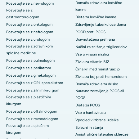
Domača zdravila za ledvične
Posvetujte se z nevrologom
kamne
Posvetujte se z
gastroenterologom
Dieta za ledvične kamne
Posvetujte se z onkologom
Zdravljenje tuberkuloze doma
Posvetujte se z nefrologom
PCOD proti PCOS
Posvetujte se z urologom
Uravnotežena prehrana
Posvetujte se z zdravnikom
Načini za znižanje trigliceridov
splošne medicine
Vse o virusni mrzlici
Posvetujte se s pulmologom
Živila za vitamin B12
Posvetujte se s pediatrom
Črna kri med menstruacijo
Posvetujte se z ginekologom
Živila za boj proti hemoroidom
Posvetujte se z ORL specialistom
Domača zdravila za drisko
Posvetujte se z žilnim kirurgom
Naravno zdravljenje PCOS ali
Posvetujte se s plastičnim
PCOS
kirurgom
Dieta za PCOS
Posvetujte se z oftalmologom
Vse o hantavirusu
Posvetujte se z revmatologom
Vpogled v izbrane izdelke
Posvetujte se s splošnim
Bolezni in stanja
kirurgom
Amiotrofične lateralne skleroze