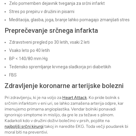
Zelo pomemben dejavnik tveganja za srčni infarkt
Stres po prepiru v družini in pisarni
Meditacija, glasba, joga, branje lahko pomagajo zmanjšati stres
Preprečevanje srčnega infarkta
Zdravstveni pregled po 30 letih, vsaki 2 leti
Vsako leto po 40 letih
BP < 140/80 mm Hg
Tedensko spremljanje krvnega sladkorja pri diabetikih
FBS
Zdravljenje koronarne arterijske bolezni
Pri zdravljenju, ki je na voljo za
Heart Attack
. Ko pride bolnik s
srčnim infarktom v eni uri, se lahko zamašena arterija odpre, kar
imenujemo primarna angioplastika. Vendar bolniki ponavadi
ignorirajo simptome in mislijo, da gre le za težave s plinom.
Kadarkoli kdo v družini doživi bolečino v prsih, pojdite na
najboljši srčni kirurgi
takoj in naredite EKG. Toda večji poudarek bi
moral biti na preventivi.