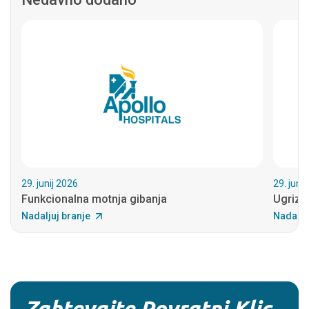
29. junij 2026
29. juni
Funkcionalna motnja gibanja
Ugrizi 
Nadaljuj branje
Nadalju
Zahtevajte Povratni Klic