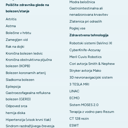
Modra beločnica
Poiščite zdravnika glede na
Gastrointestinalna ali
bolezen/stanje
nenadzorovana krvavitev
Artritis
Zlatenica pri odraslih
Astma
Poglej vse
Bolečine v hrbtu
Zdravstvena tehnologija
Zamegljen vid
Robotski sistemi DaVinci XI
Rak na dojki
CyberKnife-Accuray
Kronična bolezen ledvic
Meril Cuvis Robotics
Kronična obstruktivna pljučna
Cori avtorja Smith & Nephew
bolezen (KOPB)
Stryker avtorja Mako
Bolezen koronarnih arterij
3D nevronavigacijski sistem
Sladkorna bolezen
3 TESLA MRI
Epilepsija
LINAC
Gastroezofagealna refluksna
ECMO
bolezen (GERD)
Sistem MOSES 2.0
Odpoved srca
Terapija z vodno paro Rezum
hernija diska
CT 128 rezin
Hipertenzija (visok krvni tlak)
ESWT
Sindrom razdražljivega črevesja