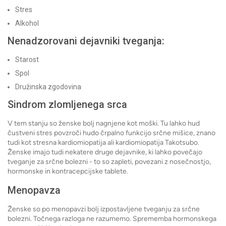
Stres
Alkohol
Nenadzorovani dejavniki tveganja:
Starost
Spol
Družinska zgodovina
Sindrom zlomljenega srca
V tem stanju so ženske bolj nagnjene kot moški. Tu lahko hud
čustveni stres povzroči hudo črpalno funkcijo srčne mišice, znano
tudi kot stresna kardiomiopatija ali kardiomiopatija Takotsubo.
Ženske imajo tudi nekatere druge dejavnike, ki lahko povečajo
tveganje za srčne bolezni - to so zapleti, povezani z nosečnostjo,
hormonske in kontracepcijske tablete.
Menopavza
Ženske so po menopavzi bolj izpostavljene tveganju za srčne
bolezni. Točnega razloga ne razumemo. Sprememba hormonskega