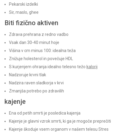
Pekarski izdelki
Sir, maslo, ghee
Biti fizično aktiven
Zdrava prehrana z redno vadbo
Vsak dan 30-40 minut hoje
Višina v cm minus 100: idealna teža
Znižuje holesterol in povečuje HDL
S kurjenjem ohranja idealno telesno težo
kalorij
Nadzoruje krvni tlak
Nadzira raven sladkorja v krvi
Zmanjša potrebo po zdravilih
kajenje
Ena od petih smrti je posledica kajenja
Kajenje je glavni vzrok smrti, ki ga je mogoče preprečiti
Kajenje škoduje vsem organom v našem telesu Stres