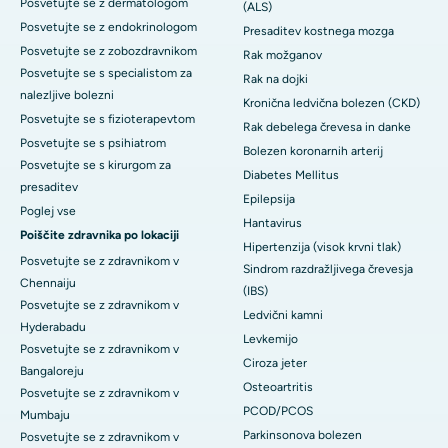
Posvetujte se z dermatologom
(ALS)
Posvetujte se z endokrinologom
Presaditev kostnega mozga
Posvetujte se z zobozdravnikom
Rak možganov
Posvetujte se s specialistom za
Rak na dojki
nalezljive bolezni
Kronična ledvična bolezen (CKD)
Posvetujte se s fizioterapevtom
Rak debelega črevesa in danke
Posvetujte se s psihiatrom
Bolezen koronarnih arterij
Posvetujte se s kirurgom za
Diabetes Mellitus
presaditev
Epilepsija
Poglej vse
Hantavirus
Poiščite zdravnika po lokaciji
Hipertenzija (visok krvni tlak)
Posvetujte se z zdravnikom v
Sindrom razdražljivega črevesja
Chennaiju
(IBS)
Posvetujte se z zdravnikom v
Ledvični kamni
Hyderabadu
Levkemijo
Posvetujte se z zdravnikom v
Ciroza jeter
Bangaloreju
Osteoartritis
Posvetujte se z zdravnikom v
PCOD/PCOS
Mumbaju
Parkinsonova bolezen
Posvetujte se z zdravnikom v