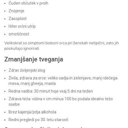
Čuden občutek v prsih
Znojenje
Zasoplost
Hiter srčni utrip
omotičnost
Velikokrat so simptomi bolezni srca pri ženskah netipični, zato jih
poskušajo ignorirati
Zmanjšanje tveganja
Zdrav življenjski slog
Živila, zdrava za srce: veliko sadja in zelenjave, manj rdečega
mesa, manj gheeja, masla
Redna vadba: 30 minut hoje vsaj 5 dni na teden
Zdrava teža: višina v cm minus 100 bo podala idealno težo
osebe
Brez kajenja/pitja alkohola
Redni pregledi po 30. letu starosti