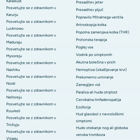
Karaikudi
Presaditev jeter
Posvetujte se z zdravnikom v
Presaditev pljuč
Karurju
Popravilo Mitralnega ventila
Posvetujte se z zdravnikom v
Artroskopija kolka
Lucknowu
Popolna zamenjava kolka (THR)
Posvetujte se z zdravnikom v
Protonska terapija
Maduraju
Poglej vse
Posvetujte se z zdravnikom v
Vodnik po simptomih
Mysoreju
Akutna bolečina v prsih
Posvetujte se z zdravnikom v
Nashiku
Hemoptiza (izkašljevanje krvi)
Posvetujte se z zdravnikom v
Prekomerno uriniranje
Noidi
Zamegljen vid
Posvetujte se z zdravnikom v
Paraliza ali huda otrplost
Nelloreju
Cervikalna limfadenopatija
Posvetujte se z zdravnikom v
Ezoforija
Rourkeli
Hud glavobol z nevrološkimi
Posvetujte se z zdravnikom v
simptomi
Trichyju
Hudo otekanje nog ali globoka
Posvetujte se z zdravnikom v
venska tromboza
Vizagu