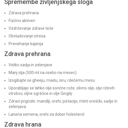
Spremembe življenjskega sloga
Zdrava prehrana
Fizično aktiven
Vzdrževanje zdrave teže
Obvladovanje stresa
Prenehanje kajenja
Zdrava prehrana
Veliko sadja in zelenjave
Manj olja (500 ml na osebo na mesec)
Izogibajte se gheeju, maslu, siru, rdečemu mesu
Uporabljajo se lahko olje sončne rože, olivno olje, olje riževih
otrobov, oljne ogrščice in olje Gingily
Zdravi prigrizki: mandlji, orehi, pistacije, mleti oreščki, sadje in
zelenjava
Lanena semena, orehi za dober holesterol
Zdrava hrana