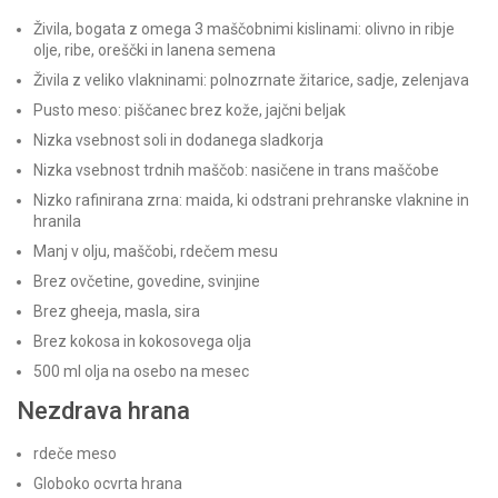
Živila, bogata z omega 3 maščobnimi kislinami: olivno in ribje
olje, ribe, oreščki in lanena semena
Živila z veliko vlakninami: polnozrnate žitarice, sadje, zelenjava
Pusto meso: piščanec brez kože, jajčni beljak
Nizka vsebnost soli in dodanega sladkorja
Nizka vsebnost trdnih maščob: nasičene in trans maščobe
Nizko rafinirana zrna: maida, ki odstrani prehranske vlaknine in
hranila
Manj v olju, maščobi, rdečem mesu
Brez ovčetine, govedine, svinjine
Brez gheeja, masla, sira
Brez kokosa in kokosovega olja
500 ml olja na osebo na mesec
Nezdrava hrana
rdeče meso
Globoko ocvrta hrana