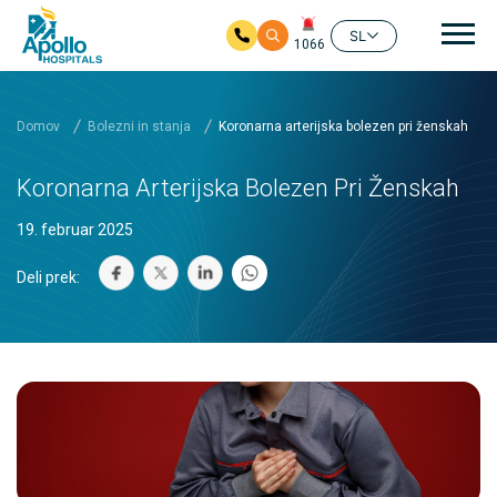
Gla
SL
1066
Preskoči na glavno vsebino
Domov
Bolezni in stanja
Koronarna arterijska bolezen pri ženskah
Koronarna Arterijska Bolezen Pri Ženskah
19. februar 2025
Deli prek: