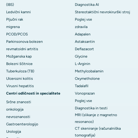
(IBS)
Diagnostika AI
Ledvični kamni
Stereotaktični nevrokirurški stroj
Pljučni rak
Poglej vse
migrena
zdravila
PCOD/PCOS
Adapalen
Parkinsonova bolezen
Astaksantin
revmatoidni artritis
Deflazacort
Možganska kap
Glycine
Bolezni ščitnice
L-Arginin
Tuberkuloza (TB)
Methylcobalamin
Ulcerozni kolitis
Oxymetholone
Virusni hepatitis
Tadalafil
Centri odličnosti in specialitete
Vonoprazan
Poglej vse
Srčne znanosti
Diagnostika in testi
onkologija
MRI (slikanje z magnetno
nevroznanosti
resonanco)
Gastroenterologijo
CT skeniranje (računalniška
Urologija
tomografija)