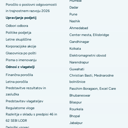
Mumbai
Poročilo o poslovni odgovornosti
Najboljša bolnišnica na cesti Subhash Nagar, Karimnagar
Dadar
in trajnostnem razvoju 2026
Pune
Najboljša bolnišnica v Managariju, Karaikudi
Upravljanje podjetij
Nashik
Odbori odbora
Ahmedabad
Najboljša bolnišnica v Arepallyju, Warangal
Politike podjetja
Center mesta, Ellisbridge
Letne skupščine
Najboljša bolnišnica v koloniji Arera v Bhopalu
Gandhinagar
Korporacijske akcije
Kolkata
Najboljša bolnišnica v mestu Jayanagar, Bangalore
Glasovnica po pošti
Elektromagnetni obvod
Pisma o imenovanju
Narendrapur
Najboljša bolnišnica v KK Nagarju v Maduraiu
Odnosi z vlagatelji
Guwahati
Najboljša bolnišnica v Ramji Nagarju, Nellore
Finančna poročila
Christian Basti, Mednarodne
Letna poročila
bolnišnice
Najboljša bolnišnica v sektorju-19, Rourkela
Predstavitve rezultatov in
Paschim Boragaon, Excel Care
zaslužka
Bhubaneswar
Najboljša bolnišnica v Swargateu v Puneju
Predstavitev vlagateljev
Bilaspur
Regulatorne vloge
Najboljša onkološka bolnišnica za ženske v južnem Delhiju
Rourkela
Razkritja v skladu s predpisi 46 in
Bhopal
62 SEBI LODR
Jabalpur
Delniški vzorec