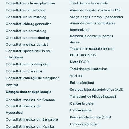
Consultați un chirurg plastician
Totul despre febra virală
Consultați un oftalmolog
Alimente bogate în vitamina B12
Consultați un reumatolog
Sânge negru în timpul perioadelor
Alimente pentru combaterea
Consultați chirurg generalist
hemoroizilor
Consultați un dermatolog
Remedii la domiciliu pentru
Consultați un endocrinolog
diaree
Consultați medicul dentist
Tratamente naturale pentru
Consultați specialistul în boli
PCOD sau PCOS
infecțioase
Dieta PCOD
Consultați un fizioterapeut
Totul despre Hantavirus
Consultați un psihiatru
Vezi tot
Consultați chirurgul de transplant
Boli și afecțiuni
Vezi tot
Scleroza laterala amiotrofica (ALS)
Găsește doctor după locație
Transplant de Măduvă osoasă
Consultați medicul din Chennai
Cancer la creier
Consultați medicul din
Cancer mamar
Hyderabad
Boala renală cronică (CKD)
Consultați medicul din Bangalore
Cancer colorectal
Consultați medicul din Mumbai