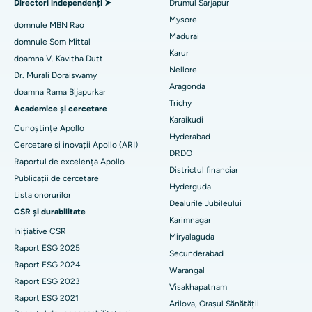
Directori independenți ➤
Drumul Sarjapur
Cel mai bun spital din Bannerghatta Road, Bangalore
Mysore
Embolizarea arterelor uterine
domnule MBN Rao
Madurai
Cel mai bun spital din Unitatea 15, Bhubaneswar
domnule Som Mittal
Găsește un psiholog
Cistectomia ovariană
Karur
doamna V. Kavitha Dutt
Cel mai bun spital din Seepat Road, Bilaspur
Nellore
Dr. Murali Doraiswamy
Breast Cancer Surgery
Aragonda
doamna Rama Bijapurkar
Cel mai bun spital din Ellisbridge, Ahmedabad
Găsiți un chirurg generalist
Trichy
brahiterapie
Academice și cercetare
Karaikudi
Cel mai bun spital din New Delhi
Cunoștințe Apollo
colonoscopia
Hyderabad
Cercetare și inovații Apollo (ARI)
Cel mai bun spital din DRDO, Hyderabad
DRDO
Raportul de excelență Apollo
polipectomie
Districtul financiar
Cel mai bun spital din GS Road, Guwahati
Publicații de cercetare
Hyderguda
Stimularea creierului profund
Lista onorurilor
Dealurile Jubileului
Cel mai bun spital din Hyderguda, Hyderabad
CSR și durabilitate
Dializa peritoneală
Karimnagar
Inițiative CSR
Cel mai bun spital din Vijay Nagar, Indore
Miryalaguda
Biopsia rinichilor
Raport ESG 2025
Secunderabad
Cel mai bun spital din Suryaraopeta Main Road, Kakinada
Raport ESG 2024
Warangal
paratiroidectomia
Raport ESG 2023
Visakhapatnam
Cel mai bun spital din Canal Circular Road, Kolkata
Raport ESG 2021
Chirurgie citoreductivă
Arilova, Orașul Sănătății