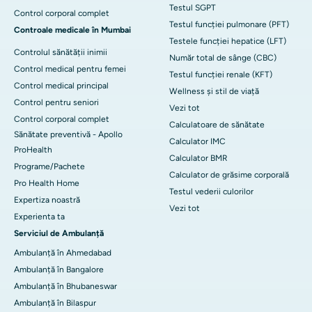
Testul SGPT
Control corporal complet
Testul funcției pulmonare (PFT)
Controale medicale în Mumbai
Testele funcției hepatice (LFT)
Controlul sănătății inimii
Număr total de sânge (CBC)
Control medical pentru femei
Testul funcției renale (KFT)
Control medical principal
Wellness și stil de viață
Control pentru seniori
Vezi tot
Control corporal complet
Calculatoare de sănătate
Sănătate preventivă - Apollo
Calculator IMC
ProHealth
Calculator BMR
Programe/Pachete
Calculator de grăsime corporală
Pro Health Home
Testul vederii culorilor
Expertiza noastră
Vezi tot
Experienta ta
Serviciul de Ambulanță
Ambulanță în Ahmedabad
Ambulanță în Bangalore
Ambulanță în Bhubaneswar
Ambulanță în Bilaspur