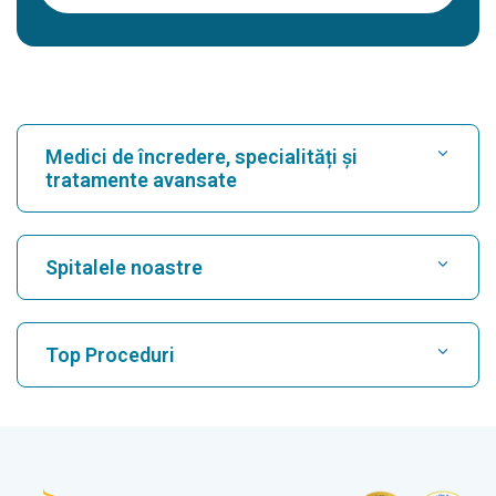
Medici de încredere, specialități și
tratamente avansate
Găsește spital
Spitalele noastre
Găsește un cardiolog
Cel mai bun spital din Karukutty, Cochin
Top Proceduri
Cel mai bun spital din Greams Road, Chennai
Găsește neurolog
CABG
Cel mai bun spital din Kuvempunagar, Mysore
Terapia cu celule T CAR
Cel mai bun spital din Vanagaram, Chennai
Găsește un ortoped