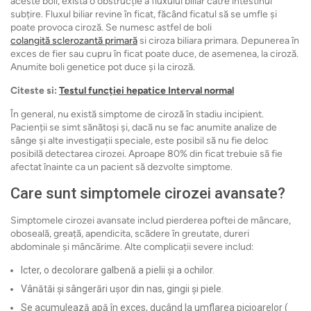
aceste boli, există o obstrucție a fluxului biliar către intestinul
subțire. Fluxul biliar revine în ficat, făcând ficatul să se umfle și
poate provoca ciroză. Se numesc astfel de boli
colangită sclerozantă primară
si ciroza biliara primara. Depunerea în
exces de fier sau cupru în ficat poate duce, de asemenea, la ciroză.
Anumite boli genetice pot duce și la ciroză.
Citeste si:
Testul funcției hepatice Interval normal
În general, nu există simptome de ciroză în stadiu incipient.
Pacienții se simt sănătoși și, dacă nu se fac anumite analize de
sânge și alte investigații speciale, este posibil să nu fie deloc
posibilă detectarea cirozei. Aproape 80% din ficat trebuie să fie
afectat înainte ca un pacient să dezvolte simptome.
Care sunt simptomele cirozei avansate?
Simptomele cirozei avansate includ pierderea poftei de mâncare,
oboseală, greață, apendicita, scădere în greutate, dureri
abdominale și mâncărime. Alte complicații severe includ:
Icter, o decolorare galbenă a pielii și a ochilor.
Vânătăi și sângerări ușor din nas, gingii și piele.
Se acumulează apă în exces, ducând la umflarea picioarelor (