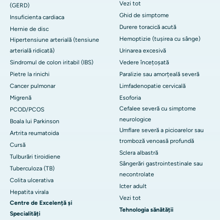
Vezi tot
(GERD)
Ghid de simptome
Insuficienta cardiaca
Durere toracică acută
Hernie de disc
Hemoptizie (tușirea cu sânge)
Hipertensiune arterială (tensiune
arterială ridicată)
Urinarea excesivă
Sindromul de colon iritabil (IBS)
Vedere încețoșată
Pietre la rinichi
Paralizie sau amorțeală severă
Cancer pulmonar
Limfadenopatie cervicală
Migrenă
Esoforia
Cefalee severă cu simptome
PCOD/PCOS
neurologice
Boala lui Parkinson
Umflare severă a picioarelor sau
Artrita reumatoida
tromboză venoasă profundă
Cursă
Sclera albastră
Tulburări tiroidiene
Sângerări gastrointestinale sau
Tuberculoza (TB)
necontrolate
Colita ulcerativa
Icter adult
Hepatita virala
Vezi tot
Centre de Excelență și
Tehnologia sănătății
Specialități