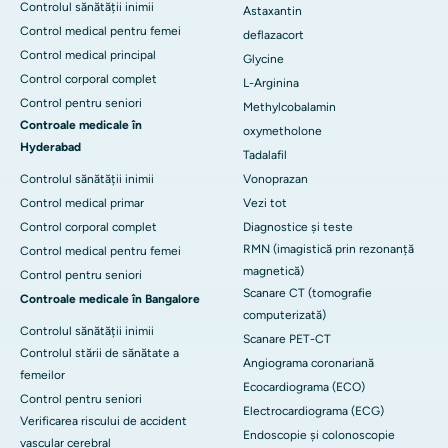
Controlul sănătății inimii
Astaxantin
Control medical pentru femei
deflazacort
Control medical principal
Glycine
Control corporal complet
L-Arginina
Control pentru seniori
Methylcobalamin
Controale medicale în
oxymetholone
Hyderabad
Tadalafil
Controlul sănătății inimii
Vonoprazan
Control medical primar
Vezi tot
Control corporal complet
Diagnostice și teste
RMN (imagistică prin rezonanță
Control medical pentru femei
magnetică)
Control pentru seniori
Scanare CT (tomografie
Controale medicale în Bangalore
computerizată)
Controlul sănătății inimii
Scanare PET-CT
Controlul stării de sănătate a
Angiograma coronariană
femeilor
Ecocardiograma (ECO)
Control pentru seniori
Electrocardiograma (ECG)
Verificarea riscului de accident
Endoscopie și colonoscopie
vascular cerebral