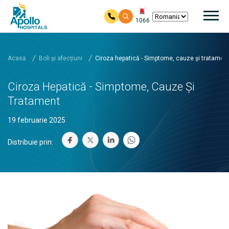
Nav
1066
Salt la conținutul principal
Acasă
Boli și afecțiuni
Ciroza hepatică - Simptome, cauze și tratamen
Ciroza Hepatică - Simptome, Cauze Și
Tratament
19 februarie 2025
Distribuie prin: