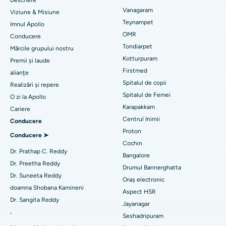
Descriere
Sleeve Gastrectomie
Vanagaram
Cel mai bun centru cardiac din Thousand Lights, Chennai
Viziune & Misiune
Chirurgie Lasik
Teynampet
Imnul Apollo
Cel mai bun spital din Jubilee Hills, Hyderabad
Găsiți servicii pediatrice
OMR
Conducere
Rinoplastie
Tondiarpet
Mărcile grupului nostru
Cel mai bun spital din Tondiarpet, Chennai
Kotturpuram
Premii și laude
Liposucție
Găsește un dermatolog
Firstmed
Cel mai bun spital din Kotturpuram, Chennai
alianţe
Angiograma coronariană
Spitalul de copii
Realizări și repere
Cel mai bun spital din Kovai Road, Karur
Spitalul de Femei
O zi la Apollo
Înlocuirea supapei aortice transcatheter
Karapakkam
Găsește un urolog
Cariere
Cel mai bun spital din Karapakkam, Chennai
Centrul Inimii
Conducere
Repararea valvei MitraClip
Proton
Cel mai bun spital din Arilova, Vizag
Conducere ➤
Chirurgie cardiacă minim invazivă
Cochin
Găsește diabetolog
Dr. Prathap C. Reddy
Cel mai bun spital din Kanpur Road, Lucknow
Bangalore
Ablația cu cateter
Dr. Preetha Reddy
Drumul Bannerghatta
Cel mai bun spital din Sectorul 26, Noida
Dr. Suneeta Reddy
Oraș electronic
Găsește un ginecolog
Chirurgie de reconstrucție a LCA
doamna Shobana Kamineni
Aspect HSR
Cel mai bun spital din Gandhinagar, Ahmedabad
Dr. Sangita Reddy
Înlocuirea umerilor înapoi
Jayanagar
.
Cel mai bun spital din Aragonda, Andhra Pradesh
Seshadripuram
Găsiți un medic generalist
Ablația endometrială