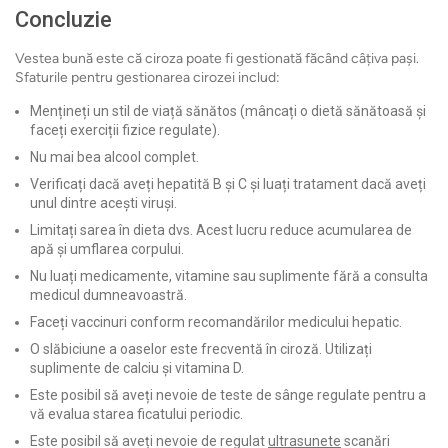
Concluzie
Vestea bună este că ciroza poate fi gestionată făcând câțiva pași.
Sfaturile pentru gestionarea cirozei includ:
Mențineți un stil de viață sănătos (mâncați o dietă sănătoasă și
faceți exerciții fizice regulate).
Nu mai bea alcool complet.
Verificați dacă aveți hepatită B și C și luați tratament dacă aveți
unul dintre acești viruși.
Limitați sarea în dieta dvs. Acest lucru reduce acumularea de
apă și umflarea corpului.
Nu luați medicamente, vitamine sau suplimente fără a consulta
medicul dumneavoastră.
Faceți vaccinuri conform recomandărilor medicului hepatic.
O slăbiciune a oaselor este frecventă în ciroză. Utilizați
suplimente de calciu și vitamina D.
Este posibil să aveți nevoie de teste de sânge regulate pentru a
vă evalua starea ficatului periodic.
Este posibil să aveți nevoie de regulat
ultrasunete
scanări