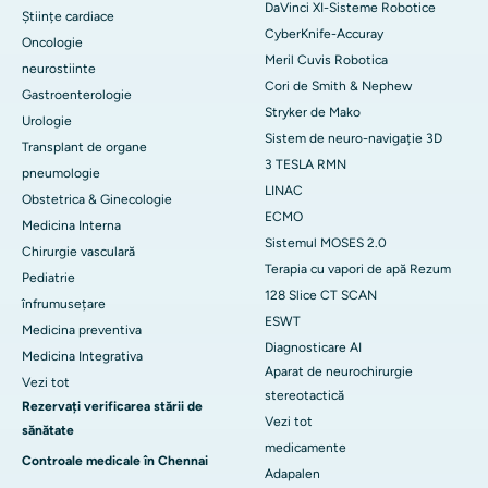
DaVinci XI-Sisteme Robotice
Științe cardiace
CyberKnife-Accuray
Oncologie
Meril Cuvis Robotica
neurostiinte
Cori de Smith & Nephew
Gastroenterologie
Stryker de Mako
Urologie
Sistem de neuro-navigație 3D
Transplant de organe
3 TESLA RMN
pneumologie
LINAC
Obstetrica & Ginecologie
ECMO
Medicina Interna
Sistemul MOSES 2.0
Chirurgie vasculară
Terapia cu vapori de apă Rezum
Pediatrie
128 Slice CT SCAN
înfrumusețare
ESWT
Medicina preventiva
Diagnosticare AI
Medicina Integrativa
Aparat de neurochirurgie
Vezi tot
stereotactică
Rezervați verificarea stării de
Vezi tot
sănătate
medicamente
Controale medicale în Chennai
Adapalen