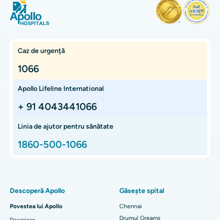
Colecistectomie laparoscopica
Cel mai bun spital din Teynampet, Chennai
histerectomia
Cel mai bun spital din OMR, Chennai
Găsește un oncolog
Transplant de rinichi
Cel mai bun spital de oncologie din Bhat, Gandhinagar,
Caz de urgenţă
Ahmedabad
Litotripsie cu unde de șoc extracorporală
1066
Găsește un gastroenterolog
Cel mai bun spital de oncologie din Electronic City, Bangalore
Transplant de ficat
Apollo Lifeline International
Cel mai bun spital de oncologie din Teynampet, Chennai
Transplant pulmonar
+ 91 4043441066
Găsiți un chirurg de transplant
Cel mai bun spital de oncologie din HSR Layout, Bangalore
Artroscopia de șold
Linia de ajutor pentru sănătate
Cel mai bun centru de cancer protonic din Chennai
1860-500-1066
Înlocuire totală a șoldului
Găsiți un specialist ORL
Cel mai bun spital de copii din Thousand Lights, Chennai
Proton Terapia
Cel mai bun spital pentru femei din Thousand Lights, Chennai
Găsește pneumolog
Inlocuire totală de genunchi subvastus minim invazivă
Descoperă Apollo
Găsește spital
Cel mai bun spital din Paschim Boragaon, Guwahati
Înlocuire rapidă a genunchiului la grădiniță
Povestea lui Apollo
Chennai
Cel mai bun spital din PH Road, Chennai
Găsește dentist
Drumul Greams