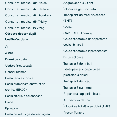
Consultați medicul din Noida
Angioplastie și Stent
Consultați medicul din Nellore
Înlocuirea genunchiului
Transplant de măduvă osoasă
Consultați medicul din Rourkela
(BMT)
Consultați medicul din Trichy
CABG
Consultati medicul in Vizag
CART CELL Therapy
Găsește doctor după
Colecistectomie (îndepărtarea
boală/afecțiune
vezicii biliare)
Artrită
Colecistectomie laparoscopica
Astm
histerectomia
Dureri de spate
Transplant de rinichi
Vedere încețoșată
Litotripsie și îndepărtarea
Cancer mamar
pietrelor la rinichi
Boala renala cronica
Transplant de ficat
Boala pulmonară obstructivă
Transplant pulmonar
cronică (BPOC)
Repararea supapei mitrale
Boală arterială coronariană
Artroscopia de șold
Diabet
Înlocuirea totală a șoldului (THR)
Epilepsie
Proton Terapia
Boala de reflux gastroesofagian