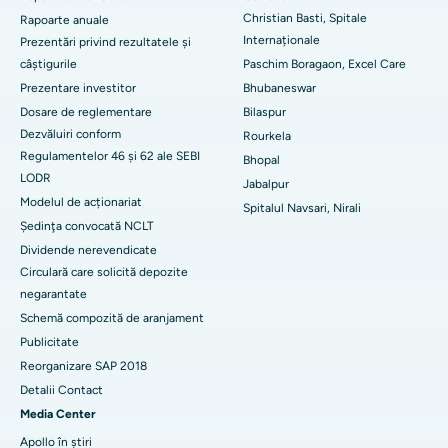
Christian Basti, Spitale
Rapoarte anuale
Cel mai bun spital din sectorul 19, Rourkela
Internaționale
Prezentări privind rezultatele și
câștigurile
Paschim Boragaon, Excel Care
Cel mai bun spital din Swargate, Pune
Prezentare investitor
Bhubaneswar
Dosare de reglementare
Bilaspur
Cel mai bun spital de cancer pentru femei din sudul Delhi
Dezvăluiri conform
Rourkela
Regulamentelor 46 și 62 ale SEBI
Bhopal
LODR
Jabalpur
Modelul de acționariat
Spitalul Navsari, Nirali
Şedinţa convocată NCLT
Dividende nerevendicate
Circulară care solicită depozite
negarantate
Schemă compozită de aranjament
Publicitate
Reorganizare SAP 2018
Detalii Contact
Media Center
Apollo în știri