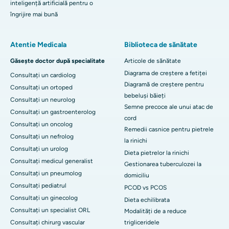
inteligență artificială pentru o
îngrijire mai bună
Atentie Medicala
Biblioteca de sănătate
Găsește doctor după specialitate
Articole de sănătate
Diagrama de creștere a fetiței
Consultați un cardiolog
Diagramă de creștere pentru
Consultați un ortoped
bebeluși băieți
Consultați un neurolog
Semne precoce ale unui atac de
Consultați un gastroenterolog
cord
Consultați un oncolog
Remedii casnice pentru pietrele
Consultați un nefrolog
la rinichi
Consultați un urolog
Dieta pietrelor la rinichi
Consultați medicul generalist
Gestionarea tuberculozei la
Consultați un pneumolog
domiciliu
Consultați pediatrul
PCOD vs PCOS
Consultați un ginecolog
Dieta echilibrata
Consultați un specialist ORL
Modalități de a reduce
Consultați chirurg vascular
trigliceridele