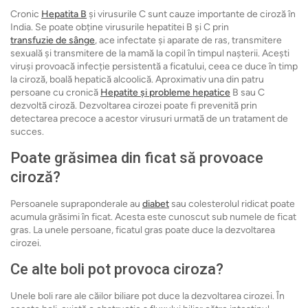
Cronic
Hepatita B
și virusurile C sunt cauze importante de ciroză în
India. Se poate obține virusurile hepatitei B și C prin
transfuzie de sânge
, ace infectate și aparate de ras, transmitere
sexuală și transmitere de la mamă la copil în timpul nașterii. Acești
viruși provoacă infecție persistentă a ficatului, ceea ce duce în timp
la ciroză, boală hepatică alcoolică. Aproximativ una din patru
persoane cu cronică
Hepatite și probleme hepatice
B sau C
dezvoltă ciroză. Dezvoltarea cirozei poate fi prevenită prin
detectarea precoce a acestor virusuri urmată de un tratament de
succes.
Poate grăsimea din ficat să provoace
ciroză?
Persoanele supraponderale au
diabet
sau colesterolul ridicat poate
acumula grăsimi în ficat. Acesta este cunoscut sub numele de ficat
gras. La unele persoane, ficatul gras poate duce la dezvoltarea
cirozei.
Ce alte boli pot provoca ciroza?
Unele boli rare ale căilor biliare pot duce la dezvoltarea cirozei. În