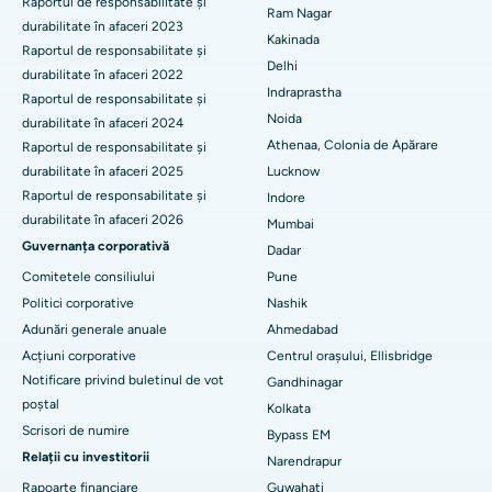
Raportul de responsabilitate și
Cel mai bun spital din CBD-ul Belapur, Navi Mumbai
Ram Nagar
durabilitate în afaceri 2023
Înlocuire totală de genunchi din ceramică
Kakinada
Cel mai bun spital din Panchavati, Nashik
Raportul de responsabilitate și
Delhi
ERCP
durabilitate în afaceri 2022
Indraprastha
Cel mai bun spital din Secunderabad, Hyderabad
Raportul de responsabilitate și
Noida
durabilitate în afaceri 2024
Cel mai bun spital din Seshadripuram, Bangalore
Athenaa, Colonia de Apărare
Raportul de responsabilitate și
durabilitate în afaceri 2025
Lucknow
Cel mai bun spital din Waltair Main Road, Visakhapatnam
Raportul de responsabilitate și
Indore
durabilitate în afaceri 2026
Mumbai
Cel mai bun spital din Subhash Nagar Road, Karimnagar
Guvernanța corporativă
Dadar
Cel mai bun spital din Managari, Karaikudi
Comitetele consiliului
Pune
Politici corporative
Nashik
Cel mai bun spital din Arepally, Warangal
Adunări generale anuale
Ahmedabad
Acțiuni corporative
Centrul orașului, Ellisbridge
Cel mai bun spital din colonia Arera, Bhopal
Notificare privind buletinul de vot
Gandhinagar
Cel mai bun spital din Jayanagar, Bangalore
poștal
Kolkata
Scrisori de numire
Bypass EM
Cel mai bun spital din KK Nagar, Madurai
Relații cu investitorii
Narendrapur
Rapoarte financiare
Guwahati
Cel mai bun spital din Ramji Nagar, Nellore