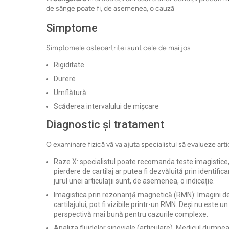
de sânge poate fi, de asemenea, o cauză
Simptome
Simptomele osteoartritei sunt cele de mai jos
Rigiditate
Durere
Umflătură
Scăderea intervalului de mișcare
Diagnostic și tratament
O examinare fizică vă va ajuta specialistul să evalueze arti
Raze X: specialistul poate recomanda teste imagistice, cu
pierdere de cartilaj ar putea fi dezvăluită prin identifica
jurul unei articulații sunt, de asemenea, o indicație.
Imagistica prin rezonanță magnetică (
RMN
): Imagini d
cartilajului, pot fi vizibile printr-un RMN. Deși nu este 
perspectivă mai bună pentru cazurile complexe.
Analiza fluidelor sinoviale (articulare). Medicul dumnea