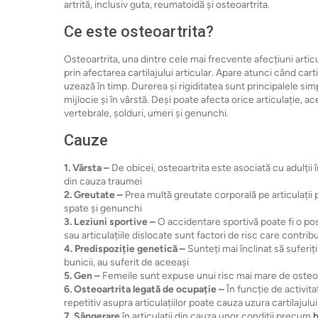
artrită, inclusiv guta, reumatoidă și osteoartrita.
Ce este osteoartrita?
Osteoartrita, una dintre cele mai frecvente afecțiuni articu
prin afectarea cartilajului articular. Apare atunci când ca
uzează în timp. Durerea și rigiditatea sunt principalele s
mijlocie și în vârstă. Deși poate afecta orice articulație, a
vertebrale, șolduri, umeri și genunchi.
Cauze
1. Vârsta –
De obicei, osteoartrita este asociată cu adulții în 
din cauza traumei
2. Greutate –
Prea multă greutate corporală pe articulații po
spate și genunchi
3. Leziuni sportive –
O accidentare sportivă poate fi o posi
sau articulațiile dislocate sunt factori de risc care contrib
4. Predispoziție genetică –
Sunteți mai înclinat să suferiț
bunicii, au suferit de aceeași
5. Gen –
Femeile sunt expuse unui risc mai mare de osteoa
6. Osteoartrita legată de ocupație –
În funcție de activita
repetitiv asupra articulațiilor poate cauza uzura cartilajului,
7. Sângerare
în articulații din cauza unor condiții precum
h