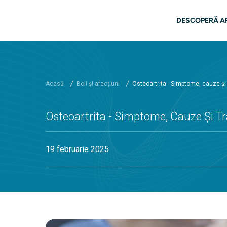
Salt la conținutul principal
Naviga
DESCOPERĂ A
Acasă
Boli și afecțiuni
Osteoartrita - Simptome, cauze și
Osteoartrita - Simptome, Cauze Și T
19 februarie 2025