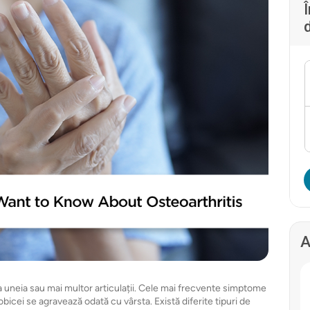
A
e a uneia sau mai multor articulații. Cele mai frecvente simptome
e obicei se agravează odată cu vârsta. Există diferite tipuri de