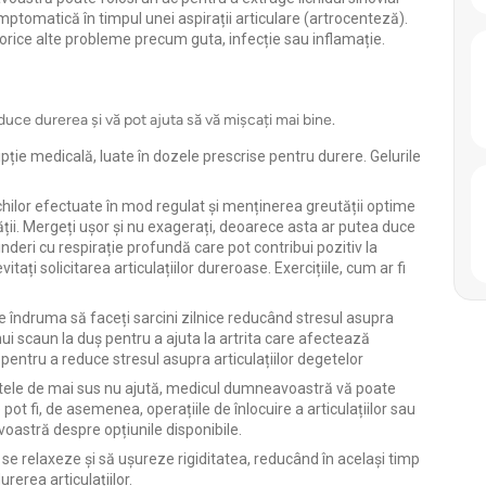
simptomatică în timpul unei aspirații articulare (artrocenteză).
orice alte probleme precum guta, infecție sau inflamație.
duce durerea și vă pot ajuta să vă mișcați mai bine.
 medicală, luate în dozele prescrise pentru durere. Gelurile
ușchilor efectuate în mod regulat și menținerea greutății optime
ității. Mergeți ușor și nu exagerați, deoarece asta ar putea duce
ntinderi cu respirație profundă care pot contribui pozitiv la
vitați solicitarea articulațiilor dureroase. Exercițiile, cum ar fi
 îndruma să faceți sarcini zilnice reducând stresul asupra
ui scaun la duș pentru a ajuta la artrita care afectează
entru a reduce stresul asupra articulațiilor degetelor
entele de mai sus nu ajută, medicul dumneavoastră vă poate
 pot fi, de asemenea, operațiile de înlocuire a articulațiilor sau
oastră despre opțiunile disponibile.
se relaxeze și să ușureze rigiditatea, reducând în același timp
rerea articulațiilor.