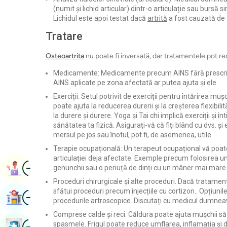
(numit și lichid articular) dintr-o articulație sau bursă 
Lichidul este apoi testat dacă
artrită
a fost cauzată de 
Tratare
Osteoartrita
nu poate fi inversată, dar tratamentele pot re
Medicamente: Medicamente precum AINS fără prescripție
AINS aplicate pe zona afectată ar putea ajuta și ele.
Exerciții: Setul potrivit de exerciții pentru întărirea m
poate ajuta la reducerea durerii și la creșterea flexibil
la durere și durere. Yoga și Tai chi implică exerciții și î
sănătatea ta fizică. Asigurați-vă că fiți blând cu dvs. și e
mersul pe jos sau înotul, pot fi, de asemenea, utile.
Terapie ocupațională: Un terapeut ocupațional vă poate
articulației deja afectate. Exemple precum folosirea un
Imagine
Rezervarea Numirii
genunchii sau o periuță de dinți cu un mâner mai mare p
Proceduri chirurgicale și alte proceduri. Dacă tratam
sfătui proceduri precum injecțiile cu cortizon.. Opțiunile
Imagine
Găsește Spital
procedurile artroscopice. Discutați cu medicul dumneav
Comprese calde și reci. Căldura poate ajuta mușchii să 
Imagine
spasmele. Frigul poate reduce umflarea, inflamația și du
Rezervați Un Control De Sănătate