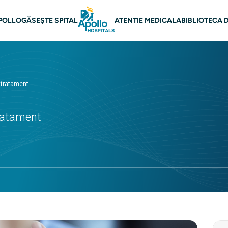
re principală
POLLO
GĂSEȘTE SPITAL
ATENTIE MEDICALA
BIBLIOTECA 
 tratament
ratament