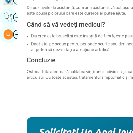
Dispozitivele de asistență, cum ar fi bastonul, vă pot ușura
este opusă piciorului care este dureros ar putea ajuta.
Imagine
Obțineți Opinia Unui Expert
Când să vă vedeți medicul?
Imagine
Căutare
Durerea este bruscă și este însoțită de
febră
; este posi
Dacă stai pe scaun pentru perioade scurte sau dimineața 
ar putea să dezvoltați o afecțiune artritică.
Concluzie
Osteoartrita afectează calitatea vieții unui individ ca și cu
articulații. Cu toate acestea, tratamentul simptomatic și mod
Solicitați Un Apel Inv