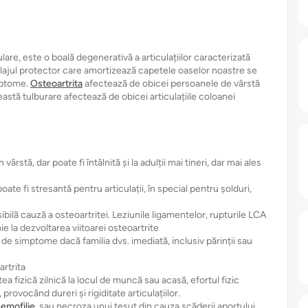
lare, este o boală degenerativă a articulațiilor caracterizată
rtilajul protector care amortizează capetele oaselor noastre se
imptome.
Osteoartrita
afectează de obicei persoanele de vârstă
ceastă tulburare afectează de obicei articulațiile coloanei
vârstă, dar poate fi întâlnită și la adulții mai tineri, dar mai ales
ate fi stresantă pentru articulații, în special pentru șolduri,
bilă cauză a osteoartritei. Leziunile ligamentelor, rupturile LCA
uie la dezvoltarea viitoarei osteoartrite
i de simptome dacă familia dvs. imediată, inclusiv părinții sau
rtrita
tea fizică zilnică la locul de muncă sau acasă, efortul fizic
 provocând dureri și rigiditate articulațiilor.
emofilie
, sau necroza unui țesut din cauza scăderii aportului