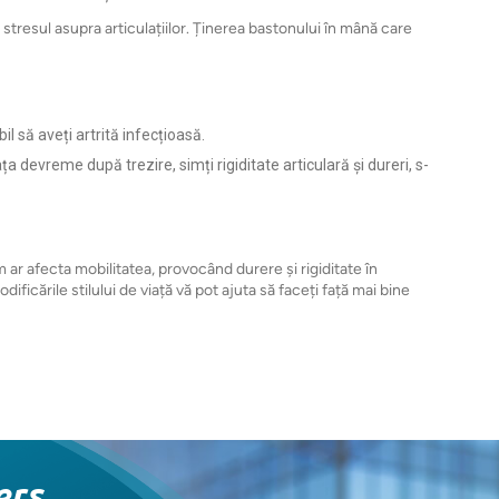
 stresul asupra articulațiilor. Ținerea bastonului în mână care
bil să aveți artrită infecțioasă.
devreme după trezire, simți rigiditate articulară și dureri, s-
m ar afecta mobilitatea, provocând durere și rigiditate în
ificările stilului de viață vă pot ajuta să faceți față mai bine
ers