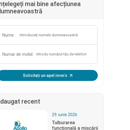
Înțelegeți mai bine afecțiunea
dumneavoastră
Nume:
Numar de mobil:
Introduceți OTP:
Solicitați un apel invers
daugat recent
29. iunie 2026
Tulburarea
funcțională a mișcării