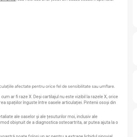
culațiile afectate pentru orice fel de sensibilitate sau umflare.
m ar fi raze X. Deși cartilajul nu este vizibil la razele X, orice
rea spațiilor înguste între oasele articulației. Pintenii osoși din
etaliate ale oaselor și ale țesuturilor moi, inclusiv ale
un mod obișnuit de a diagnostica osteoartrita, ar putea ajuta la o
voastră poate folosi un ac pentru a extrage lichidul sinovial