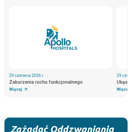
29 czerwca 2026 r.
29 czerw
Zaburzenia ruchu funkcjonalnego
Ukąsze
Więcej
Więcej
Zażądać Oddzwaniania