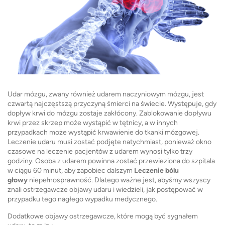
Udar mózgu, zwany również udarem naczyniowym mózgu, jest
czwartą najczęstszą przyczyną śmierci na świecie. Występuje, gdy
dopływ krwi do mózgu zostaje zakłócony. Zablokowanie dopływu
krwi przez skrzep może wystąpić w tętnicy, a w innych
przypadkach może wystąpić krwawienie do tkanki mózgowej.
Leczenie udaru musi zostać podjęte natychmiast, ponieważ okno
czasowe na leczenie pacjentów z udarem wynosi tylko trzy
godziny. Osoba z udarem powinna zostać przewieziona do szpitala
w ciągu 60 minut, aby zapobiec dalszym
Leczenie bólu
głowy
niepełnosprawność. Dlatego ważne jest, abyśmy wszyscy
znali ostrzegawcze objawy udaru i wiedzieli, jak postępować w
przypadku tego nagłego wypadku medycznego.
Dodatkowe objawy ostrzegawcze, które mogą być sygnałem