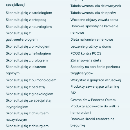
specjalizacji
Tabela wzrostu dla dziewczynek
Skonsultuj się z kardiologiem
Tabela wzrostu dla chłopców
Skonsultuj się z ortopedą
Wczesne objawy zawału serca
Domowe sposoby na kamienie
Skonsultuj się z neurologiem
nerkowe
Skonsultuj się z
gastroenterologiem
Dieta na kamienie nerkowe
Skonsultuj się z onkologiem
Leczenie gruźlicy w domu
Skonsultuj się z nefrologiem
PCOD kontra PCOS
Skonsultuj się z urologiem
Zbilansowana dieta
Skonsultuj się z lekarzem
Sposoby na obniżenie poziomu
ogólnym
trójglicerydów
Skonsultuj się z pulmonologiem
Wszystko o gorączce wirusowej
Produkty zawierające witaminę
Skonsultuj się z pediatrą
B12
Skonsultuj się z ginekologiem
Czarna Krew Podczas Okresu
Skonsultuj się ze specjalistą
Produkty spożywcze do walki z
laryngologiem
hemoroidami
Skonsultuj się z chirurgiem
Domowe środki zaradcze na
naczyniowym
biegunkę
Skonsultuj się z chirurgiem