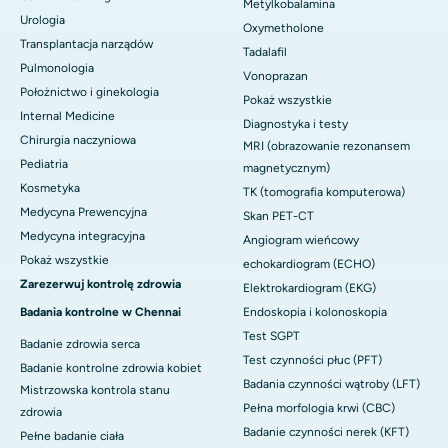
Metylkobalamina
Urologia
Oxymetholone
Transplantacja narządów
Tadalafil
Pulmonologia
Vonoprazan
Położnictwo i ginekologia
Pokaż wszystkie
Internal Medicine
Diagnostyka i testy
Chirurgia naczyniowa
MRI (obrazowanie rezonansem
Pediatria
magnetycznym)
Kosmetyka
TK (tomografia komputerowa)
Medycyna Prewencyjna
Skan PET-CT
Medycyna integracyjna
Angiogram wieńcowy
Pokaż wszystkie
echokardiogram (ECHO)
Zarezerwuj kontrolę zdrowia
Elektrokardiogram (EKG)
Badania kontrolne w Chennai
Endoskopia i kolonoskopia
Test SGPT
Badanie zdrowia serca
Test czynności płuc (PFT)
Badanie kontrolne zdrowia kobiet
Badania czynności wątroby (LFT)
Mistrzowska kontrola stanu
Pełna morfologia krwi (CBC)
zdrowia
Badanie czynności nerek (KFT)
Pełne badanie ciała