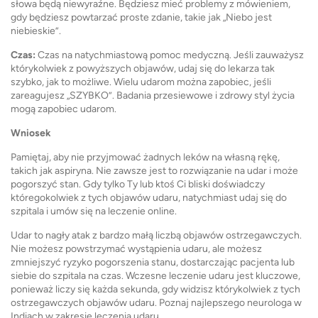
słowa będą niewyraźne. Będziesz mieć problemy z mówieniem,
gdy będziesz powtarzać proste zdanie, takie jak „Niebo jest
niebieskie”.
Czas:
Czas na natychmiastową pomoc medyczną. Jeśli zauważysz
którykolwiek z powyższych objawów, udaj się do lekarza tak
szybko, jak to możliwe. Wielu udarom można zapobiec, jeśli
zareagujesz „SZYBKO”. Badania przesiewowe i zdrowy styl życia
mogą zapobiec udarom.
Wniosek
Pamiętaj, aby nie przyjmować żadnych leków na własną rękę,
takich jak aspiryna. Nie zawsze jest to rozwiązanie na udar i może
pogorszyć stan. Gdy tylko Ty lub ktoś Ci bliski doświadczy
któregokolwiek z tych objawów udaru, natychmiast udaj się do
szpitala i umów się na leczenie online.
Udar to nagły atak z bardzo małą liczbą objawów ostrzegawczych.
Nie możesz powstrzymać wystąpienia udaru, ale możesz
zmniejszyć ryzyko pogorszenia stanu, dostarczając pacjenta lub
siebie do szpitala na czas. Wczesne leczenie udaru jest kluczowe,
ponieważ liczy się każda sekunda, gdy widzisz którykolwiek z tych
ostrzegawczych objawów udaru. Poznaj najlepszego neurologa w
Indiach w zakresie leczenia udaru.