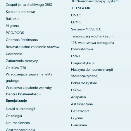
3D Neuronawigacyjny System
Zespół jelita drażliwego (IBS)
3 TESLA MRI
Kamienie nerkowe
LINAC
Rak płuc
ECMO
Migrena
Systemy MOSE 2.0
PCO/PCOS
Terapia parą wodną Rezum
Choroba Parkinsona
128-warstwowa tomografia
Reumatoidalne zapalenie stawów
komputerowa
Uderzenie
ESWT
Zaburzenia tarczycy
Diagnostyka SI
Gruźlica (TB)
Maszyna do neurochirurgii
Wrzodziejące zapalenie jelita
stereotaktycznej
grubego
Pokaż wszystkie
Wirusowe zapalenie wątroby
Leków
Centra Doskonałości i
Adapalen
Specjalizacje
Astaksantyna
Nauki o kardiologii
Deflazacort
Onkologia
Glycine
Neurosciences
L-arginina
Gastroenterologia