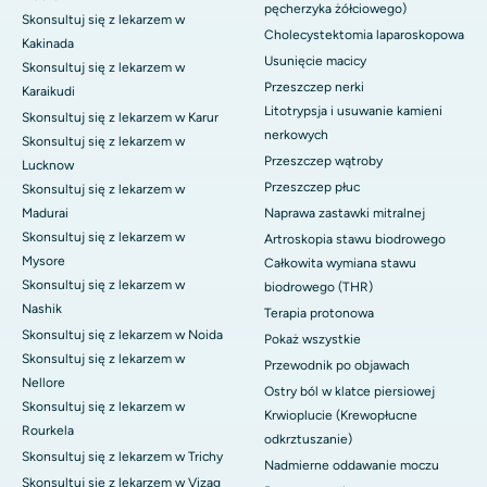
pęcherzyka żółciowego)
Skonsultuj się z lekarzem w
Cholecystektomia laparoskopowa
Kakinada
Usunięcie macicy
Skonsultuj się z lekarzem w
Przeszczep nerki
Karaikudi
Litotrypsja i usuwanie kamieni
Skonsultuj się z lekarzem w Karur
nerkowych
Skonsultuj się z lekarzem w
Przeszczep wątroby
Lucknow
Przeszczep płuc
Skonsultuj się z lekarzem w
Madurai
Naprawa zastawki mitralnej
Skonsultuj się z lekarzem w
Artroskopia stawu biodrowego
Mysore
Całkowita wymiana stawu
Skonsultuj się z lekarzem w
biodrowego (THR)
Nashik
Terapia protonowa
Skonsultuj się z lekarzem w Noida
Pokaż wszystkie
Skonsultuj się z lekarzem w
Przewodnik po objawach
Nellore
Ostry ból w klatce piersiowej
Skonsultuj się z lekarzem w
Krwioplucie (Krewopłucne
Rourkela
odkrztuszanie)
Skonsultuj się z lekarzem w Trichy
Nadmierne oddawanie moczu
Skonsultuj się z lekarzem w Vizag