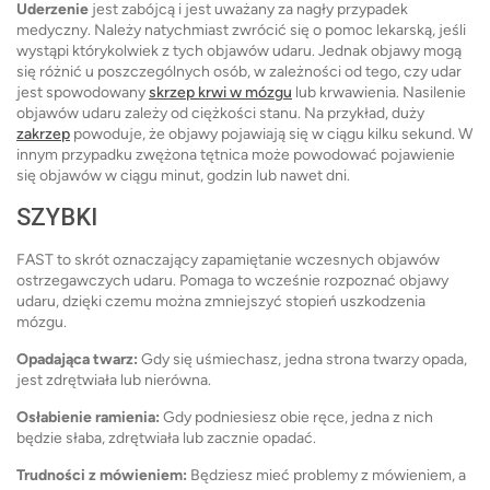
Uderzenie
jest zabójcą i jest uważany za nagły przypadek
medyczny. Należy natychmiast zwrócić się o pomoc lekarską, jeśli
wystąpi którykolwiek z tych objawów udaru. Jednak objawy mogą
się różnić u poszczególnych osób, w zależności od tego, czy udar
jest spowodowany
skrzep krwi w mózgu
lub krwawienia. Nasilenie
objawów udaru zależy od ciężkości stanu. Na przykład, duży
zakrzep
powoduje, że objawy pojawiają się w ciągu kilku sekund. W
innym przypadku zwężona tętnica może powodować pojawienie
się objawów w ciągu minut, godzin lub nawet dni.
SZYBKI
FAST to skrót oznaczający zapamiętanie wczesnych objawów
ostrzegawczych udaru. Pomaga to wcześnie rozpoznać objawy
udaru, dzięki czemu można zmniejszyć stopień uszkodzenia
mózgu.
Opadająca twarz:
Gdy się uśmiechasz, jedna strona twarzy opada,
jest zdrętwiała lub nierówna.
Osłabienie ramienia:
Gdy podniesiesz obie ręce, jedna z nich
będzie słaba, zdrętwiała lub zacznie opadać.
Trudności z mówieniem:
Będziesz mieć problemy z mówieniem, a