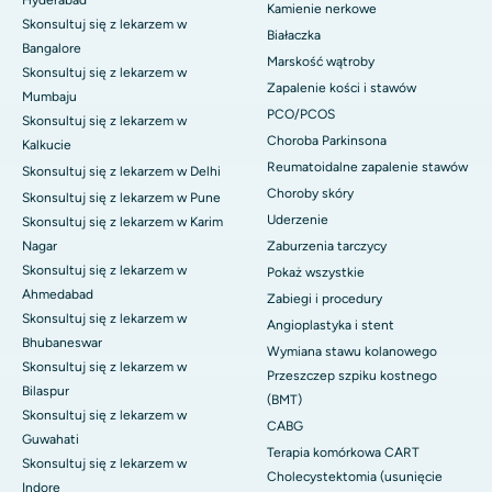
Kamienie nerkowe
Skonsultuj się z lekarzem w
Białaczka
Bangalore
Marskość wątroby
Skonsultuj się z lekarzem w
Zapalenie kości i stawów
Mumbaju
PCO/PCOS
Skonsultuj się z lekarzem w
Choroba Parkinsona
Kalkucie
Reumatoidalne zapalenie stawów
Skonsultuj się z lekarzem w Delhi
Choroby skóry
Skonsultuj się z lekarzem w Pune
Uderzenie
Skonsultuj się z lekarzem w Karim
Nagar
Zaburzenia tarczycy
Skonsultuj się z lekarzem w
Pokaż wszystkie
Ahmedabad
Zabiegi i procedury
Skonsultuj się z lekarzem w
Angioplastyka i stent
Bhubaneswar
Wymiana stawu kolanowego
Skonsultuj się z lekarzem w
Przeszczep szpiku kostnego
Bilaspur
(BMT)
Skonsultuj się z lekarzem w
CABG
Guwahati
Terapia komórkowa CART
Skonsultuj się z lekarzem w
Cholecystektomia (usunięcie
Indore