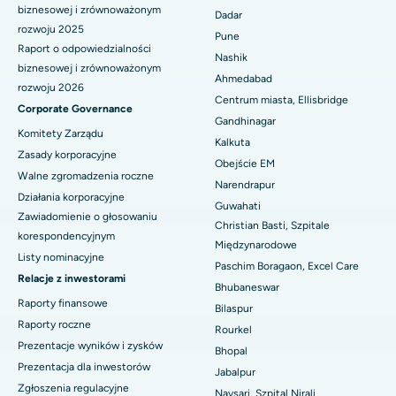
biznesowej i zrównoważonym
Najlepszy szpital na Subhash Nagar Road, Karimnagar
Dadar
rozwoju 2025
Pune
Najlepszy szpital w Managari, Karaikudi
Raport o odpowiedzialności
Nashik
biznesowej i zrównoważonym
Ahmedabad
Najlepszy szpital w Arepally, Warangal
rozwoju 2026
Centrum miasta, Ellisbridge
Corporate Governance
Najlepszy szpital w Arera Colony, Bhopal
Gandhinagar
Komitety Zarządu
Kalkuta
Najlepszy szpital w Jayanagar, Bangalore
Zasady korporacyjne
Obejście EM
Walne zgromadzenia roczne
Narendrapur
Najlepszy szpital w KK Nagar, Madurai
Działania korporacyjne
Guwahati
Zawiadomienie o głosowaniu
Najlepszy szpital w Ramji Nagar, Nellore
Christian Basti, Szpitale
korespondencyjnym
Międzynarodowe
Listy nominacyjne
Najlepszy szpital w sektorze 19, Rourkela
Paschim Boragaon, Excel Care
Relacje z inwestorami
Bhubaneswar
Najlepszy szpital w Swargate, Pune
Raporty finansowe
Bilaspur
Raporty roczne
Najlepszy szpital onkologiczny dla kobiet w południowym Delhi
Rourkel
Prezentacje wyników i zysków
Bhopal
Prezentacja dla inwestorów
Jabalpur
Zgłoszenia regulacyjne
Navsari, Szpital Nirali