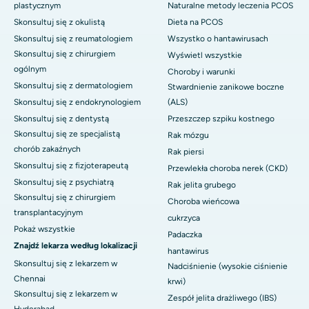
plastycznym
Naturalne metody leczenia PCOS
Skonsultuj się z okulistą
Dieta na PCOS
Skonsultuj się z reumatologiem
Wszystko o hantawirusach
Skonsultuj się z chirurgiem
Wyświetl wszystkie
ogólnym
Choroby i warunki
Skonsultuj się z dermatologiem
Stwardnienie zanikowe boczne
Skonsultuj się z endokrynologiem
(ALS)
Skonsultuj się z dentystą
Przeszczep szpiku kostnego
Skonsultuj się ze specjalistą
Rak mózgu
chorób zakaźnych
Rak piersi
Skonsultuj się z fizjoterapeutą
Przewlekła choroba nerek (CKD)
Skonsultuj się z psychiatrą
Rak jelita grubego
Skonsultuj się z chirurgiem
Choroba wieńcowa
transplantacyjnym
cukrzyca
Pokaż wszystkie
Padaczka
Znajdź lekarza według lokalizacji
hantawirus
Skonsultuj się z lekarzem w
Nadciśnienie (wysokie ciśnienie
Chennai
krwi)
Skonsultuj się z lekarzem w
Zespół jelita drażliwego (IBS)
Hyderabad