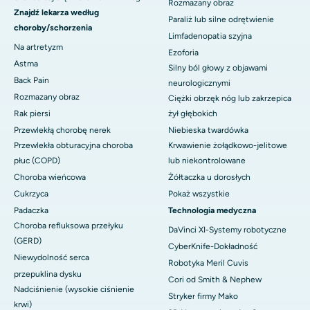
Rozmazany obraz
Znajdź lekarza według
Paraliż lub silne odrętwienie
choroby/schorzenia
Limfadenopatia szyjna
Na artretyzm
Ezoforia
Astma
Silny ból głowy z objawami
Back Pain
neurologicznymi
Rozmazany obraz
Ciężki obrzęk nóg lub zakrzepica
Rak piersi
żył głębokich
Przewlekłą chorobę nerek
Niebieska twardówka
Przewlekła obturacyjna choroba
Krwawienie żołądkowo-jelitowe
płuc (COPD)
lub niekontrolowane
Choroba wieńcowa
Żółtaczka u dorosłych
Cukrzyca
Pokaż wszystkie
Padaczka
Technologia medyczna
Choroba refluksowa przełyku
DaVinci XI-Systemy robotyczne
(GERD)
CyberKnife-Dokładność
Niewydolność serca
Robotyka Meril Cuvis
przepuklina dysku
Cori od Smith & Nephew
Nadciśnienie (wysokie ciśnienie
Stryker firmy Mako
krwi)