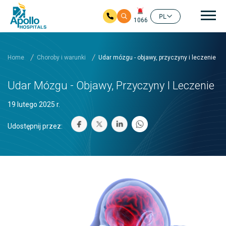
głó
PL
1066
Przejdź do głównej zawartości
Home
Choroby i warunki
Udar mózgu - objawy, przyczyny i leczenie
Udar Mózgu - Objawy, Przyczyny I Leczenie
19 lutego 2025 r.
Udostępnij przez: