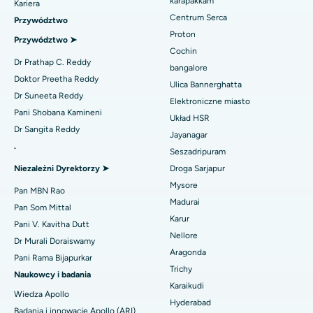
karapakkam
Znajdź urologa
Kariera
Wymiana przezcewnikowej zastawki aortalnej
Centrum Serca
Najlepszy szpital w Karapakkam, Chennai
Przywództwo
Naprawa zastawki MitraClip
Proton
Przywództwo ➤
Najlepszy szpital w Arilova, Vizag
Cochin
Znajdź diabetologa
Minimalnie inwazyjna kardiochirurgia
Dr Prathap C. Reddy
bangalore
Najlepszy szpital przy Kanpur Road w Lucknow
Doktor Preetha Reddy
Ulica Bannerghatta
Ablacja cewnika
Dr Suneeta Reddy
Elektroniczne miasto
Najlepszy szpital w sektorze 26, Noida
Znajdź ginekologa
Pani Shobana Kamineni
Operacja rekonstrukcji ACL
Układ HSR
Dr Sangita Reddy
Najlepszy szpital w Gandhinagarze, Ahmedabad
Jayanagar
Odwrócenie ramienia
.
Seszadripuram
Znajdź lekarza ogólnego
Najlepszy szpital w Aragondzie, Andhra Pradesh
Niezależni Dyrektorzy ➤
Droga Sarjapur
Ablacja endometrium
Mysore
Najlepszy szpital przy Bannerghatta Road w Bangalore
Pan MBN Rao
Embolizacja tętnicy macicznej
Madurai
Pan Som Mittal
Znajdź psychologa
Najlepszy szpital w oddziale 15 w Bhubaneswar
Karur
Pani V. Kavitha Dutt
Cystektomia jajnika
Nellore
Dr Murali Doraiswamy
Najlepszy szpital przy Seepat Road w Bilaspur
Aragonda
Operacja raka piersi
Pani Rama Bijapurkar
Znajdź chirurga ogólnego
Trichy
Najlepszy szpital w Ellisbridge, Ahmedabad
Naukowcy i badania
Brachyterapia
Karaikudi
Wiedza Apollo
Najlepszy szpital w Nowym Delhi
Hyderabad
Badania i innowacje Apollo (ARI)