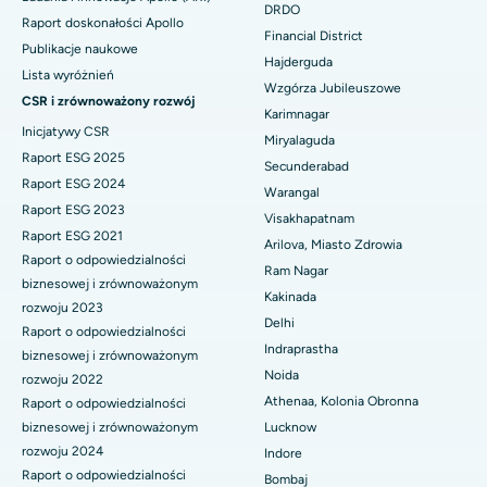
Kolonoskopia
DRDO
Najlepszy szpital w DRDO, Hajdarabad
Raport doskonałości Apollo
Financial District
Polipektomia
Publikacje naukowe
Hajderguda
Najlepszy szpital przy GS Road w Guwahati
Lista wyróżnień
Głęboka stymulacja mózgu
Wzgórza Jubileuszowe
CSR i zrównoważony rozwój
Najlepszy szpital w Hajdarabadzie
Karimnagar
Dializa otrzewnowa
Inicjatywy CSR
Miryalaguda
Najlepszy szpital w Vijay Nagar, Indore
Raport ESG 2025
Secunderabad
Biopsja nerki
Raport ESG 2024
Warangal
Najlepszy szpital przy Suryaraopeta Main Road, Kakinada
Raport ESG 2023
Paratyroidektomia
Visakhapatnam
Raport ESG 2021
Najlepszy szpital przy Canal Circular Road w Kalkucie
Arilova, Miasto Zdrowia
Raport o odpowiedzialności
Chirurgia cytoredukcyjna
Ram Nagar
Najlepszy szpital w dzielnicy biznesowej Belapur, Navi Mumbai
biznesowej i zrównoważonym
Kakinada
Ceramiczna całkowita wymiana stawu kolanowego
rozwoju 2023
Delhi
Najlepszy szpital w Panchavati, Nashik
Raport o odpowiedzialności
ERCP
Indraprastha
biznesowej i zrównoważonym
Najlepszy szpital w Secunderabad, Hajdarabad
Noida
rozwoju 2022
Athenaa, Kolonia Obronna
Raport o odpowiedzialności
Najlepszy szpital w Seshadripuram, Bangalore
biznesowej i zrównoważonym
Lucknow
rozwoju 2024
Indore
Najlepszy szpital przy Waltair Main Road, Visakhapatnam
Raport o odpowiedzialności
Bombaj