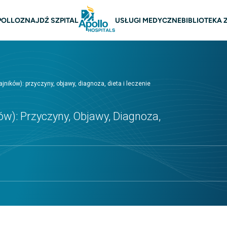
na nawigacja
POLLO
ZNAJDŹ SZPITAL
USŁUGI MEDYCZNE
BIBLIOTEKA
jników): przyczyny, objawy, diagnoza, dieta i leczenie
w): Przyczyny, Objawy, Diagnoza,