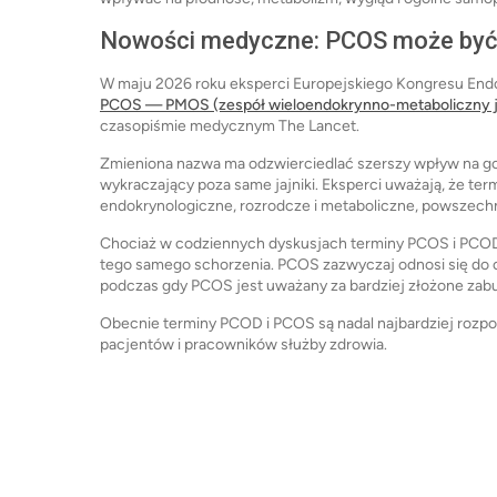
Nowości medyczne: PCOS może być
W maju 2026 roku eksperci Europejskiego Kongresu End
PCOS — PMOS (zespół wieloendokrynno-metaboliczny j
czasopiśmie medycznym The Lancet.
Zmieniona nazwa ma odzwierciedlać szerszy wpływ na go
wykraczający poza same jajniki. Eksperci uważają, że te
endokrynologiczne, rozrodcze i metaboliczne, powszech
Chociaż w codziennych dyskusjach terminy PCOS i PCOD 
tego samego schorzenia. PCOS zazwyczaj odnosi się do o
podczas gdy PCOS jest uważany za bardziej złożone zabu
Obecnie terminy PCOD i PCOS są nadal najbardziej roz
pacjentów i pracowników służby zdrowia.