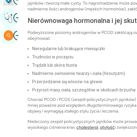
jajników i tworzą małe cysty. To nagromadzenie może po
nadmierne ilości androgenów (męskich hormonów), zakł
Obraz
Uzyskaj Opinię Eksperta
Nierównowaga hormonalna i jej skut
Podwyższone poziomy androgenów w PCOD zakłócają ow
Obraz
Szukaj
obejmować:
Nieregularne lub brakujące miesiączki
Trudności w poczęciu
Trądzik lub skóra tłusta
Nadmierne owłosienie twarzy i ciała (hirsutyzm)
Przerzedzanie się włosów na głowie
Przyrost masy ciała, szczególnie w okolicach brzucha
Chociaż PCOD i PCOS (zespół policystycznych jajników)
mniej poważne pod względem długoterminowego ryzyka 
objawy i wymagają stałego stylu życia i leczenia.
Nieleczony zespół policystycznych jajników może prowadz
wysokiego ciśnienia krwi.
cholesterol
,
otyłość
i zwiększon