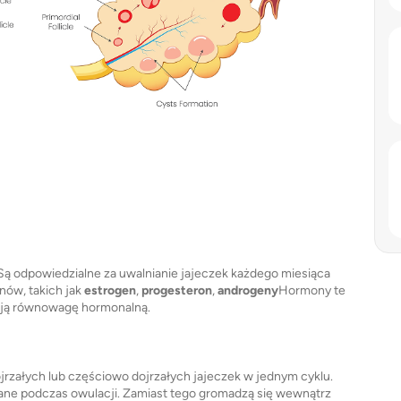
 Są odpowiedzialne za uwalnianie jajeczek każdego miesiąca
nów, takich jak
estrogen
,
progesteron
,
androgeny
Hormony te
mują równowagę hormonalną.
jrzałych lub częściowo dojrzałych jajeczek w jednym cyklu.
iane podczas owulacji. Zamiast tego gromadzą się wewnątrz