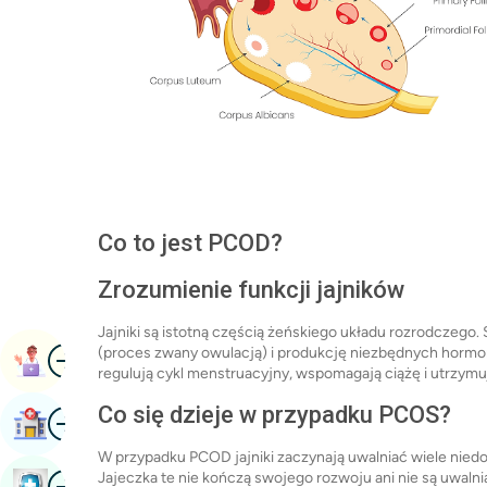
Co to jest PCOD?
Zrozumienie funkcji jajników
Jajniki są istotną częścią żeńskiego układu rozrodczego.
Obraz
(proces zwany owulacją) i produkcję niezbędnych hormo
Umów Się Na Wizytę
regulują cykl menstruacyjny, wspomagają ciążę i utrzy
Co się dzieje w przypadku PCOS?
Obraz
Znajdź Szpital
W przypadku PCOD jajniki zaczynają uwalniać wiele niedo
Obraz
Jajeczka te nie kończą swojego rozwoju ani nie są uwaln
Zarezerwuj Badanie Kontrolne