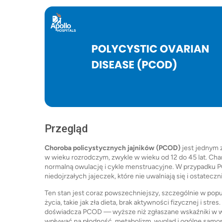
Przegląd
Choroba policystycznych jajników (PCOD)
jest jednym 
w wieku rozrodczym, zwykle w wieku od 12 do 45 lat. Cha
normalną owulację i cykle menstruacyjne. W przypadku P
niedojrzałych jajeczek, które nie uwalniają się i ostatec
Ten stan jest coraz powszechniejszy, szczególnie w popu
życia, takie jak zła dieta, brak aktywności fizycznej i str
doświadcza PCOD — wyższe niż zgłaszane wskaźniki w wi
wpływać na płodność, metabolizm, wygląd i ogólne samopo