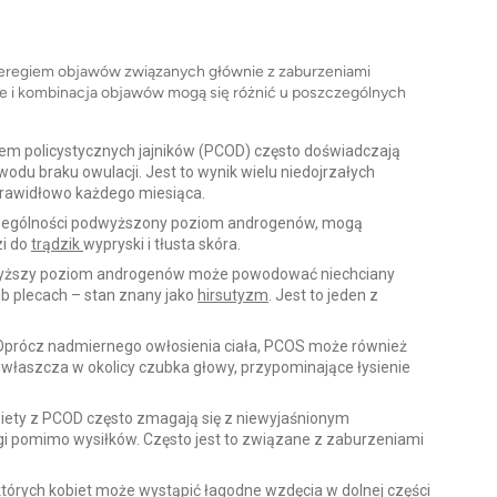
zeregiem objawów związanych głównie z zaburzeniami
nie i kombinacja objawów mogą się różnić u poszczególnych
em policystycznych jajników (PCOD) często doświadczają
odu braku owulacji. Jest to wynik wielu niedojrzałych
ą prawidłowo każdego miesiąca.
czególności podwyższony poziom androgenów, mogą
i do
trądzik
wypryski i tłusta skóra.
ższy poziom androgenów może powodować niechciany
ub plecach – stan znany jako
hirsutyzm
. Jest to jeden z
prócz nadmiernego owłosienia ciała, PCOS może również
zwłaszcza w okolicy czubka głowy, przypominające łysienie
Kobiety z PCOD często zmagają się z niewyjaśnionym
gi pomimo wysiłków. Często jest to związane z zaburzeniami
których kobiet może wystąpić łagodne wzdęcia w dolnej części