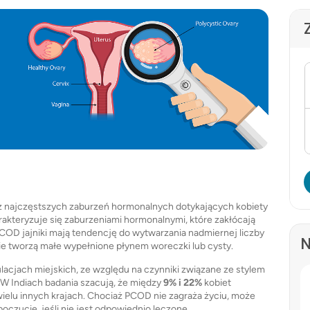
z najczęstszych zaburzeń hormonalnych dotykających kobiety
rakteryzuje się zaburzeniami hormonalnymi, które zakłócają
COD jajniki mają tendencję do wytwarzania nadmiernej liczby
N
znie tworzą małe wypełnione płynem woreczki lub cysty.
lacjach miejskich, ze względu na czynniki związane ze stylem
es. W Indiach badania szacują, że między
9% i 22%
kobiet
elu innych krajach. Chociaż PCOD nie zagraża życiu, może
czucie, jeśli nie jest odpowiednio leczone.