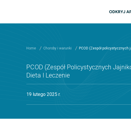
Przejdź do głównej zawartości
głów
ODKRYJ A
Home
Choroby i warunki
PCOD (Zespół policystycznych ja
PCOD (Zespół Policystycznych Jajnikó
Dieta I Leczenie
19 lutego 2025 r.