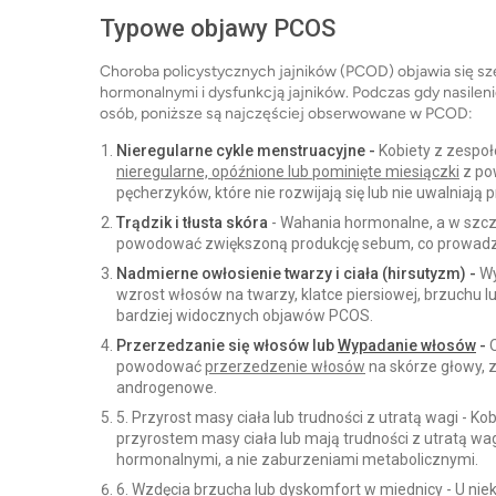
Typowe objawy PCOS
Choroba policystycznych jajników (PCOD) objawia się s
hormonalnymi i dysfunkcją jajników. Podczas gdy nasile
osób, poniższe są najczęściej obserwowane w PCOD:
Nieregularne cykle menstruacyjne -
Kobiety z zespoł
nieregularne, opóźnione lub pominięte miesiączki
z pow
pęcherzyków, które nie rozwijają się lub nie uwalniaj
Trądzik i tłusta skóra
- Wahania hormonalne, a w sz
powodować zwiększoną produkcję sebum, co prowadz
Nadmierne owłosienie twarzy i ciała (hirsutyzm) -
Wy
wzrost włosów na twarzy, klatce piersiowej, brzuchu l
bardziej widocznych objawów PCOS.
Przerzedzanie się włosów lub
Wypadanie włosów
-
O
powodować
przerzedzenie włosów
na skórze głowy, 
androgenowe.
5. Przyrost masy ciała lub trudności z utratą wagi - 
przyrostem masy ciała lub mają trudności z utratą wa
hormonalnymi, a nie zaburzeniami metabolicznymi.
6. Wzdęcia brzucha lub dyskomfort w miednicy - U nie