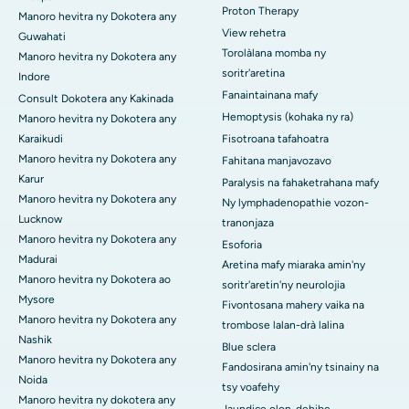
Proton Therapy
Manoro hevitra ny Dokotera any
View rehetra
Guwahati
Torolàlana momba ny
Manoro hevitra ny Dokotera any
soritr'aretina
Indore
Fanaintainana mafy
Consult Dokotera any Kakinada
Hemoptysis (kohaka ny ra)
Manoro hevitra ny Dokotera any
Karaikudi
Fisotroana tafahoatra
Manoro hevitra ny Dokotera any
Fahitana manjavozavo
Karur
Paralysis na fahaketrahana mafy
Manoro hevitra ny Dokotera any
Ny lymphadenopathie vozon-
Lucknow
tranonjaza
Manoro hevitra ny Dokotera any
Esoforia
Madurai
Aretina mafy miaraka amin'ny
Manoro hevitra ny Dokotera ao
soritr'aretin'ny neurolojia
Mysore
Fivontosana mahery vaika na
Manoro hevitra ny Dokotera any
trombose lalan-drà lalina
Nashik
Blue sclera
Manoro hevitra ny Dokotera any
Fandosirana amin'ny tsinainy na
Noida
tsy voafehy
Manoro hevitra ny dokotera any
Jaundice olon-dehibe