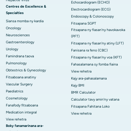
Echocardiogram (ECHO)
Centres de Excellence &
Electrocardiogram (ECG)
Specialties
Endoscopy & Colonoscopy
Siansa momba ny kardia
Fitsapana SGPT
Oncology
Fitsapana ny fiasan'ny havokavoka
Neurosciences
(PFT)
Gastroenterology
Fitsapana ny fiasan'ny atiny (LFT)
Urology
Fanisana ra feno (CBC)
Famindrana taova
Fitsapana ny fiasan'ny voa (KFT)
Pulmonology
Fahasalamana sy fomba fiaina
Obtestrics & Gynecology
View rehetra
Fitsaboana anatiny
Kajy ara-pahasalamana
Vascular Surgery
Kajy BMI
Paediatrics
BMR Calculator
Cosmetology
Calculator tavy amin'ny vatana
Fanafody fitsaboana
Fitsapana Fahitana Loko
Medication integral
View rehetra
View rehetra
Boky fanamarinana ara-