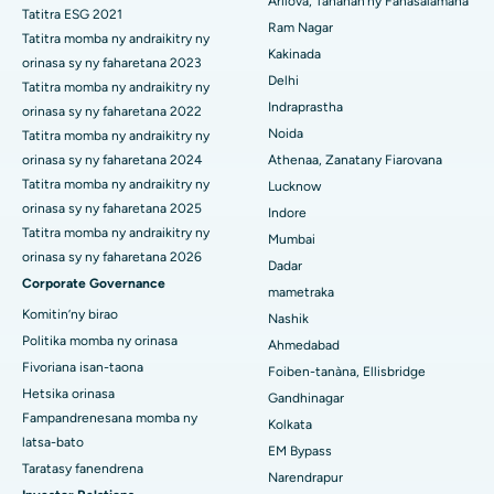
Arilova, Tanànan'ny Fahasalamana
Tatitra ESG 2021
Ram Nagar
Hopitaly tsara indrindra ao amin'ny Suryaraopeta Main Road,
Tatitra momba ny andraikitry ny
Fanoloana lohalika manontolo seramika
Kakinada
Kakinada
orinasa sy ny faharetana 2023
Delhi
ERCP
Tatitra momba ny andraikitry ny
Hopitaly tsara indrindra ao amin'ny Canal Circular Road, Kolkata
Indraprastha
orinasa sy ny faharetana 2022
Noida
Tatitra momba ny andraikitry ny
Hopitaly tsara indrindra ao amin'ny CBD Belapur, Navi Mumbai
orinasa sy ny faharetana 2024
Athenaa, Zanatany Fiarovana
Hopitaly tsara indrindra ao Panchavati, Nashik
Tatitra momba ny andraikitry ny
Lucknow
orinasa sy ny faharetana 2025
Indore
Hopitaly tsara indrindra ao Secunderabad, Hyderabad
Tatitra momba ny andraikitry ny
Mumbai
orinasa sy ny faharetana 2026
Dadar
Hopitaly tsara indrindra any Seshadripuram, Bangalore
Corporate Governance
mametraka
Hopitaly tsara indrindra ao Waltair Main Road, Visakhapatnam
Komitin’ny birao
Nashik
Politika momba ny orinasa
Ahmedabad
Hopitaly tsara indrindra ao amin'ny lalana Subhash Nagar,
Fivoriana isan-taona
Foiben-tanàna, Ellisbridge
Karimnagar
Hetsika orinasa
Gandhinagar
Fampandrenesana momba ny
Hopitaly tsara indrindra any Managari, Karaikudi
Kolkata
latsa-bato
EM Bypass
Hopitaly tsara indrindra ao Arepally, Warangal
Taratasy fanendrena
Narendrapur