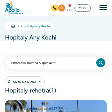
Mai
MG
1066
Ho any amin'ny fizarana lehibe votoaty
Hopitaly any Kochi
Hopitaly Any Kochi
SIVANINA ARAKA
Hopitaly rehetra(1)