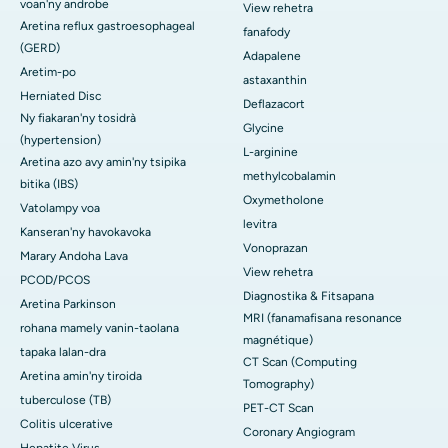
voan'ny androbe
View rehetra
Aretina reflux gastroesophageal
fanafody
(GERD)
Adapalene
Aretim-po
astaxanthin
Herniated Disc
Deflazacort
Ny fiakaran'ny tosidrà
Glycine
(hypertension)
L-arginine
Aretina azo avy amin'ny tsipika
methylcobalamin
bitika (IBS)
Oxymetholone
Vatolampy voa
levitra
Kanseran'ny havokavoka
Vonoprazan
Marary Andoha Lava
View rehetra
PCOD/PCOS
Diagnostika & Fitsapana
Aretina Parkinson
MRI (fanamafisana resonance
rohana mamely vanin-taolana
magnétique)
tapaka lalan-dra
CT Scan (Computing
Aretina amin'ny tiroida
Tomography)
tuberculose (TB)
PET-CT Scan
Colitis ulcerative
Coronary Angiogram
Hepatite Virus