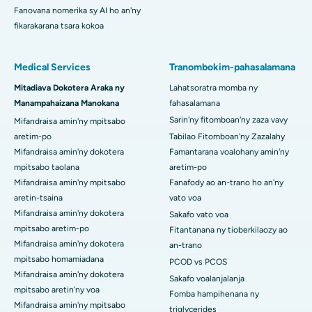
Fanovana nomerika sy AI ho an'ny
fikarakarana tsara kokoa
Medical Services
Tranombokim-pahasalamana
Mitadiava Dokotera Araka ny
Lahatsoratra momba ny
Manampahaizana Manokana
fahasalamana
Sarin'ny fitomboan'ny zaza vavy
Mifandraisa amin'ny mpitsabo
aretim-po
Tabilao Fitomboan'ny Zazalahy
Mifandraisa amin'ny dokotera
Famantarana voalohany amin'ny
mpitsabo taolana
aretim-po
Mifandraisa amin'ny mpitsabo
Fanafody ao an-trano ho an'ny
aretin-tsaina
vato voa
Mifandraisa amin'ny dokotera
Sakafo vato voa
mpitsabo aretim-po
Fitantanana ny tioberkilaozy ao
Mifandraisa amin'ny dokotera
an-trano
mpitsabo homamiadana
PCOD vs PCOS
Mifandraisa amin'ny dokotera
Sakafo voalanjalanja
mpitsabo aretin'ny voa
Fomba hampihenana ny
Mifandraisa amin'ny mpitsabo
triglycerides