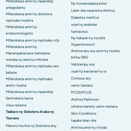
Mifandraisa amin'ny mpandidy
Ny homamiadana kolor
ankapobeny
Lalan-dra mpanelira Aretina
Mifandraisa amin'ny dokotera
Diabetes mellitus
mpitsabo hoditra
voan'ny androbe
Mifandraisa amin'ny
hantavirus
endocrinologista
Ny fiakaran'ny tosidrà
Mifandraisa amin'ny mpitsabo nify
(hypertension)
Mifandraisa amin'ny
Aretina azo avy amin'ny tsipika
Manampahaizana manokana
bitika (IBS)
momba ny aretina mifindra
Vatolampy voa
Mifandraisa amin'ny mpitsabo ara-
voan'ny kanseran'ny ra
batana
Cirrhose aty
Mifandraisa amin'ny mpitsabo
aretin-tsaina
vanin-taolana
Mifandraisa amin'ny mpandidy
PCOD/PCOS
famindrana taova
Aretina Parkinson
View rehetra
rohana mamely vanin-taolana
Tadiavo ny Dokotera Araka ny
Skin Conditions
Toerana
tapaka lalan-dra
Manoro hevitra ny Dokotera any
Aretina amin'ny tiroida