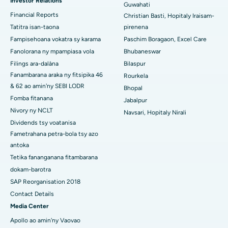
Investor Relations
Guwahati
Hopitaly tsara indrindra ao amin'ny Arera Colony, Bhopal
Financial Reports
Christian Basti, Hopitaly Iraisam-
Tatitra isan-taona
pirenena
Hopitaly tsara indrindra any Jayanagar, Bangalore
Fampisehoana vokatra sy karama
Paschim Boragaon, Excel Care
Hopitaly tsara indrindra ao KK Nagar, Madurai
Fanolorana ny mpampiasa vola
Bhubaneswar
Filings ara-dalàna
Bilaspur
Hopitaly tsara indrindra any Ramji Nagar, Nellore
Fanambarana araka ny fitsipika 46
Rourkela
& 62 ao amin'ny SEBI LODR
Bhopal
Hopitaly tsara indrindra ao amin'ny Sector-19, Rourkela
Fomba fitanana
Jabalpur
Hopitaly tsara indrindra ao Swargate, Pune
Nivory ny NCLT
Navsari, Hopitaly Nirali
Dividends tsy voatanisa
Hopitaly homamiadan'ny vehivavy tsara indrindra any Delhi
Fametrahana petra-bola tsy azo
Atsimo
antoka
Tetika fananganana fitambarana
dokam-barotra
SAP Reorganisation 2018
Contact Details
Media Center
Apollo ao amin'ny Vaovao