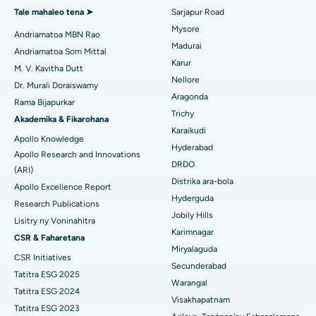
Ablation Endometrial
Hopitaly tsara indrindra ao Gandhinagar, Ahmedabad
Tale mahaleo tena ➤
Sarjapur Road
Mysore
Embolization ny lalan-dra
Andriamatoa MBN Rao
Mitadiava Dokotera Jeneraly
Hopitaly tsara indrindra ao Aragonda, Andhra Pradesh
Madurai
Andriamatoa Som Mittal
Cystectomy ovarian
Karur
Hopitaly tsara indrindra ao amin'ny Bannerghatta Road,
M. V. Kavitha Dutt
Nellore
Bangalore
Dr. Murali Doraiswamy
Fandidiana homamiadana amin'ny nono
Mitadiava Psikology
Aragonda
Rama Bijapurkar
Hopitaly tsara indrindra ao amin'ny Unit-15, Bhubaneswar
Trichy
Brachytherapy
Akademika & Fikarohana
Karaikudi
Hopitaly tsara indrindra ao amin'ny Seepat Road, Bilaspur
Apollo Knowledge
Mitadiava mpandidy ankapobeny
Colonoscopy
Hyderabad
Apollo Research and Innovations
DRDO
Hopitaly tsara indrindra ao Ellisbridge, Ahmedabad
(ARI)
Polypectomy
Distrika ara-bola
Apollo Excellence Report
Hopitaly tsara indrindra ao New Delhi
Hyderguda
Fampiroboroboana ny ati-doha
Research Publications
Jobily Hills
Lisitry ny Voninahitra
Hopitaly tsara indrindra ao amin'ny DRDO, Hyderabad
Dialyse peritoneal
Karimnagar
CSR & Faharetana
Miryalaguda
Hopitaly tsara indrindra ao amin'ny GS Road, Guwahati
CSR Initiatives
Biopsy voa
Secunderabad
Tatitra ESG 2025
Hopitaly tsara indrindra ao Hyderguda, Hyderabad
Warangal
Parathyroidectomy
Tatitra ESG 2024
Visakhapatnam
Hopitaly tsara indrindra ao Vijay Nagar, Indore
Tatitra ESG 2023
Cytoreductive fandidiana