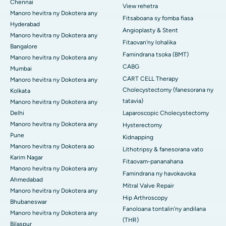
Chennai
View rehetra
Manoro hevitra ny Dokotera any
Fitsaboana sy fomba fiasa
Hyderabad
Angioplasty & Stent
Manoro hevitra ny Dokotera any
Fitaovan'ny lohalika
Bangalore
Famindrana tsoka (BMT)
Manoro hevitra ny Dokotera any
CABG
Mumbai
CART CELL Therapy
Manoro hevitra ny Dokotera any
Cholecystectomy (fanesorana ny
Kolkata
tatavia)
Manoro hevitra ny Dokotera any
Delhi
Laparoscopic Cholecystectomy
Manoro hevitra ny Dokotera any
Hysterectomy
Pune
Kidnapping
Manoro hevitra ny Dokotera ao
Lithotripsy & fanesorana vato
Karim Nagar
Fitaovam-pananahana
Manoro hevitra ny Dokotera any
Famindrana ny havokavoka
Ahmedabad
Mitral Valve Repair
Manoro hevitra ny Dokotera any
Hip Arthroscopy
Bhubaneswar
Fanoloana tontalin'ny andilana
Manoro hevitra ny Dokotera any
(THR)
Bilaspur