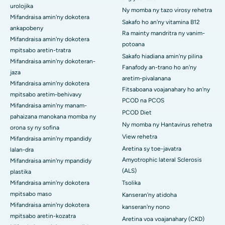
urolojika
Ny momba ny tazo virosy rehetra
Mifandraisa amin'ny dokotera
Sakafo ho an'ny vitamina B12
ankapobeny
Ra mainty mandritra ny vanim-
Mifandraisa amin'ny dokotera
potoana
mpitsabo aretin-tratra
Sakafo hiadiana amin'ny pilina
Mifandraisa amin'ny dokoteran-
Fanafody an-trano ho an'ny
jaza
aretim-pivalanana
Mifandraisa amin'ny dokotera
Fitsaboana voajanahary ho an'ny
mpitsabo aretim-behivavy
PCOD na PCOS
Mifandraisa amin'ny manam-
PCOD Diet
pahaizana manokana momba ny
Ny momba ny Hantavirus rehetra
orona sy ny sofina
View rehetra
Mifandraisa amin'ny mpandidy
Aretina sy toe-javatra
lalan-dra
Amyotrophic lateral Sclerosis
Mifandraisa amin'ny mpandidy
(ALS)
plastika
Mifandraisa amin'ny dokotera
Tsolika
mpitsabo maso
Kanseran'ny atidoha
Mifandraisa amin'ny dokotera
kanseran'ny nono
mpitsabo aretin-kozatra
Aretina voa voajanahary (CKD)