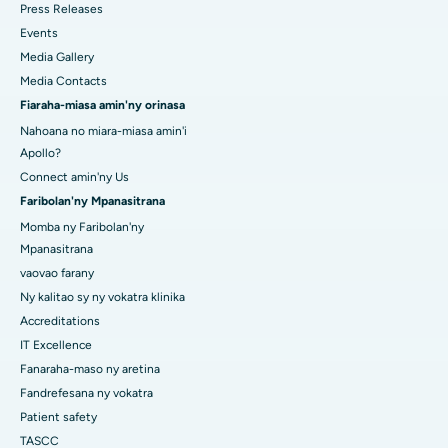
Press Releases
Events
Media Gallery
Media Contacts
Fiaraha-miasa amin'ny orinasa
Nahoana no miara-miasa amin'i
Apollo?
Connect amin'ny Us
Faribolan'ny Mpanasitrana
Momba ny Faribolan'ny
Mpanasitrana
vaovao farany
Ny kalitao sy ny vokatra klinika
Accreditations
IT Excellence
Fanaraha-maso ny aretina
Fandrefesana ny vokatra
Patient safety
TASCC