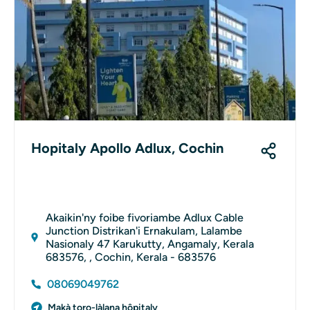
Hopitaly Apollo Adlux, Cochin
Akaikin'ny foibe fivoriambe Adlux Cable
Junction Distrikan'i Ernakulam, Lalambe
Nasionaly 47 Karukutty, Angamaly, Kerala
683576, , Cochin, Kerala - 683576
08069049762
Makà toro-làlana hôpitaly