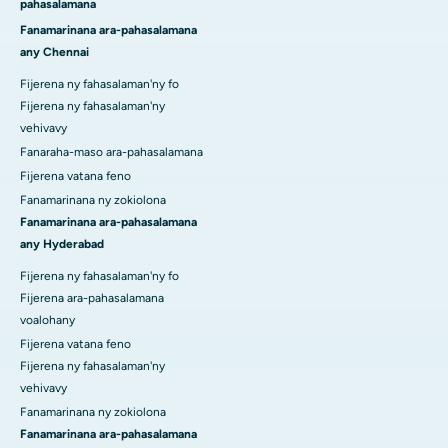
pahasalamana
Fanamarinana ara-pahasalamana
any Chennai
Fijerena ny fahasalaman'ny fo
Fijerena ny fahasalaman'ny
vehivavy
Fanaraha-maso ara-pahasalamana
Fijerena vatana feno
Fanamarinana ny zokiolona
Fanamarinana ara-pahasalamana
any Hyderabad
Fijerena ny fahasalaman'ny fo
Fijerena ara-pahasalamana
voalohany
Fijerena vatana feno
Fijerena ny fahasalaman'ny
vehivavy
Fanamarinana ny zokiolona
Fanamarinana ara-pahasalamana