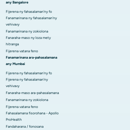
any Bangalore
Fijerena ny fahasalaman'ny fo
Fanamarinana ny fahasalaman'ny
vehivavy
Fanamarinana ny zokiolona
Fanaraha-maso ny loza mety
hitranga
Fijerena vatana feno
Fanamarinana ara-pahasalamana
any Mumbai
Fijerena ny fahasalaman'ny fo
Fijerena ny fahasalaman'ny
vehivavy
Fanaraha-maso ara-pahasalamana
Fanamarinana ny zokiolona
Fijerena vatana feno
Fahasalamana fisorohana - Apollo
ProHealth
Fandaharana / fonosana