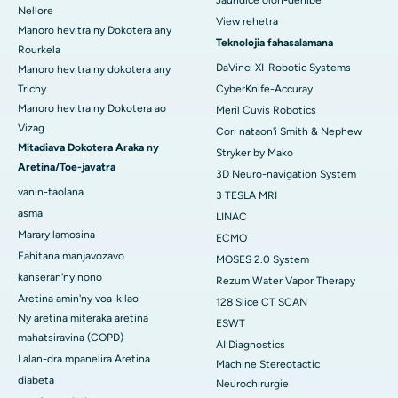
Nellore
View rehetra
Manoro hevitra ny Dokotera any
Teknolojia fahasalamana
Rourkela
DaVinci XI-Robotic Systems
Manoro hevitra ny dokotera any
Trichy
CyberKnife-Accuray
Manoro hevitra ny Dokotera ao
Meril Cuvis Robotics
Vizag
Cori nataon'i Smith & Nephew
Mitadiava Dokotera Araka ny
Stryker by Mako
Aretina/Toe-javatra
3D Neuro-navigation System
vanin-taolana
3 TESLA MRI
asma
LINAC
Marary lamosina
ECMO
Fahitana manjavozavo
MOSES 2.0 System
kanseran'ny nono
Rezum Water Vapor Therapy
Aretina amin'ny voa-kilao
128 Slice CT SCAN
Ny aretina miteraka aretina
ESWT
mahatsiravina (COPD)
AI Diagnostics
Lalan-dra mpanelira Aretina
Machine Stereotactic
diabeta
Neurochirurgie