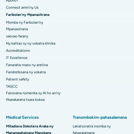
Apollo?
Connect amin'ny Us
Faribolan'ny Mpanasitrana
Momba ny Faribolan'ny
Mpanasitrana
vaovao farany
Ny kalitao sy ny vokatra klinika
Accreditations
IT Excellence
Fanaraha-maso ny aretina
Fandrefesana ny vokatra
Patient safety
TASCC
Fanovana nomerika sy AI ho an'ny
fikarakarana tsara kokoa
Medical Services
Tranombokim-pahasalamana
Mitadiava Dokotera Araka ny
Lahatsoratra momba ny
Manampahaizana Manokana
fahasalamana