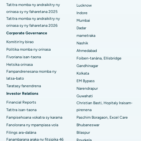
Hopitaly tsara indrindra ao Panchavati, Nashik
Tatitra momba ny andraikitry ny
Lucknow
orinasa sy ny faharetana 2025
Indore
Hopitaly tsara indrindra ao Secunderabad, Hyderabad
Tatitra momba ny andraikitry ny
Mumbai
orinasa sy ny faharetana 2026
Dadar
Hopitaly tsara indrindra any Seshadripuram, Bangalore
Corporate Governance
mametraka
Hopitaly tsara indrindra ao Waltair Main Road, Visakhapatnam
Komitin’ny birao
Nashik
Politika momba ny orinasa
Ahmedabad
Hopitaly tsara indrindra ao amin'ny lalana Subhash Nagar,
Fivoriana isan-taona
Foiben-tanàna, Ellisbridge
Karimnagar
Hetsika orinasa
Gandhinagar
Fampandrenesana momba ny
Hopitaly tsara indrindra any Managari, Karaikudi
Kolkata
latsa-bato
EM Bypass
Hopitaly tsara indrindra ao Arepally, Warangal
Taratasy fanendrena
Narendrapur
Investor Relations
Guwahati
Hopitaly tsara indrindra ao amin'ny Arera Colony, Bhopal
Financial Reports
Christian Basti, Hopitaly Iraisam-
Tatitra isan-taona
pirenena
Hopitaly tsara indrindra any Jayanagar, Bangalore
Fampisehoana vokatra sy karama
Paschim Boragaon, Excel Care
Hopitaly tsara indrindra ao KK Nagar, Madurai
Fanolorana ny mpampiasa vola
Bhubaneswar
Filings ara-dalàna
Bilaspur
Hopitaly tsara indrindra any Ramji Nagar, Nellore
Fanambarana araka ny fitsipika 46
Rourkela