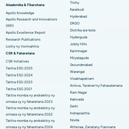
Hopitaly tsara indrindra ao amin'ny Unit-15, Bhubaneswar
Trichy
Brachytherapy
Akademika & Fikarohana
Karaikudi
Hopitaly tsara indrindra ao amin'ny Seepat Road, Bilaspur
Apollo Knowledge
Mitadiava mpandidy ankapobeny
Colonoscopy
Hyderabad
Apollo Research and Innovations
DRDO
Hopitaly tsara indrindra ao Ellisbridge, Ahmedabad
(ARI)
Polypectomy
Distrika ara-bola
Apollo Excellence Report
Hopitaly tsara indrindra ao New Delhi
Hyderguda
Fampiroboroboana ny ati-doha
Research Publications
Jobily Hills
Lisitry ny Voninahitra
Hopitaly tsara indrindra ao amin'ny DRDO, Hyderabad
Dialyse peritoneal
Karimnagar
CSR & Faharetana
Miryalaguda
Hopitaly tsara indrindra ao amin'ny GS Road, Guwahati
CSR Initiatives
Biopsy voa
Secunderabad
Tatitra ESG 2025
Hopitaly tsara indrindra ao Hyderguda, Hyderabad
Warangal
Parathyroidectomy
Tatitra ESG 2024
Visakhapatnam
Hopitaly tsara indrindra ao Vijay Nagar, Indore
Tatitra ESG 2023
Cytoreductive fandidiana
Arilova, Tanànan'ny Fahasalamana
Tatitra ESG 2021
Ram Nagar
Hopitaly tsara indrindra ao amin'ny Suryaraopeta Main Road,
Tatitra momba ny andraikitry ny
Fanoloana lohalika manontolo seramika
Kakinada
Kakinada
orinasa sy ny faharetana 2023
Delhi
ERCP
Tatitra momba ny andraikitry ny
Hopitaly tsara indrindra ao amin'ny Canal Circular Road, Kolkata
Indraprastha
orinasa sy ny faharetana 2022
Noida
Tatitra momba ny andraikitry ny
Hopitaly tsara indrindra ao amin'ny CBD Belapur, Navi Mumbai
orinasa sy ny faharetana 2024
Athenaa, Zanatany Fiarovana