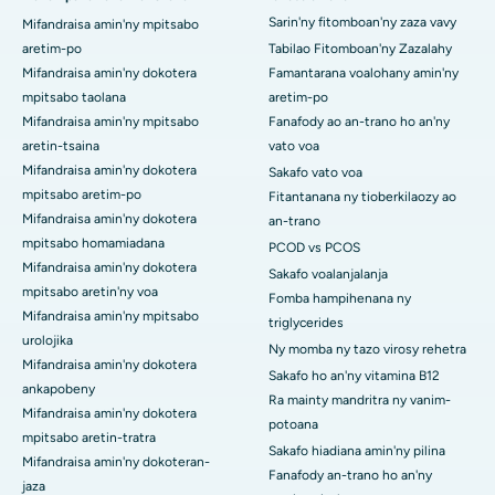
Sarin'ny fitomboan'ny zaza vavy
Mifandraisa amin'ny mpitsabo
aretim-po
Tabilao Fitomboan'ny Zazalahy
Mifandraisa amin'ny dokotera
Famantarana voalohany amin'ny
mpitsabo taolana
aretim-po
Mifandraisa amin'ny mpitsabo
Fanafody ao an-trano ho an'ny
aretin-tsaina
vato voa
Mifandraisa amin'ny dokotera
Sakafo vato voa
mpitsabo aretim-po
Fitantanana ny tioberkilaozy ao
Mifandraisa amin'ny dokotera
an-trano
mpitsabo homamiadana
PCOD vs PCOS
Mifandraisa amin'ny dokotera
Sakafo voalanjalanja
mpitsabo aretin'ny voa
Fomba hampihenana ny
Mifandraisa amin'ny mpitsabo
triglycerides
urolojika
Ny momba ny tazo virosy rehetra
Mifandraisa amin'ny dokotera
Sakafo ho an'ny vitamina B12
ankapobeny
Ra mainty mandritra ny vanim-
Mifandraisa amin'ny dokotera
potoana
mpitsabo aretin-tratra
Sakafo hiadiana amin'ny pilina
Mifandraisa amin'ny dokoteran-
Fanafody an-trano ho an'ny
jaza