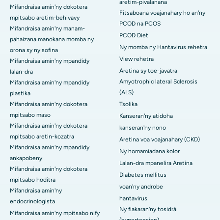
aretim-pivalanana
Mifandraisa amin'ny dokotera
Fitsaboana voajanahary ho an'ny
mpitsabo aretim-behivavy
PCOD na PCOS
Mifandraisa amin'ny manam-
PCOD Diet
pahaizana manokana momba ny
Ny momba ny Hantavirus rehetra
orona sy ny sofina
View rehetra
Mifandraisa amin'ny mpandidy
Aretina sy toe-javatra
lalan-dra
Amyotrophic lateral Sclerosis
Mifandraisa amin'ny mpandidy
(ALS)
plastika
Mifandraisa amin'ny dokotera
Tsolika
mpitsabo maso
Kanseran'ny atidoha
Mifandraisa amin'ny dokotera
kanseran'ny nono
mpitsabo aretin-kozatra
Aretina voa voajanahary (CKD)
Mifandraisa amin'ny mpandidy
Ny homamiadana kolor
ankapobeny
Lalan-dra mpanelira Aretina
Mifandraisa amin'ny dokotera
Diabetes mellitus
mpitsabo hoditra
voan'ny androbe
Mifandraisa amin'ny
hantavirus
endocrinologista
Ny fiakaran'ny tosidrà
Mifandraisa amin'ny mpitsabo nify