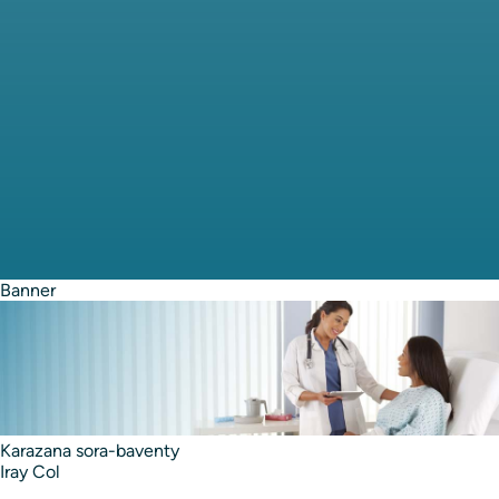
Banner
Image
Karazana sora-baventy
Iray Col