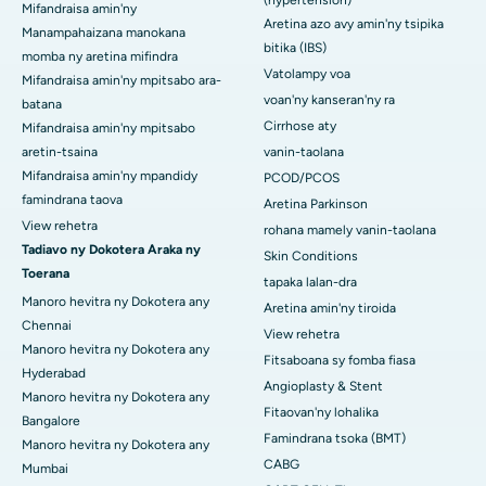
(hypertension)
Mifandraisa amin'ny
Aretina azo avy amin'ny tsipika
Manampahaizana manokana
bitika (IBS)
momba ny aretina mifindra
Vatolampy voa
Mifandraisa amin'ny mpitsabo ara-
voan'ny kanseran'ny ra
batana
Cirrhose aty
Mifandraisa amin'ny mpitsabo
aretin-tsaina
vanin-taolana
Mifandraisa amin'ny mpandidy
PCOD/PCOS
famindrana taova
Aretina Parkinson
View rehetra
rohana mamely vanin-taolana
Tadiavo ny Dokotera Araka ny
Skin Conditions
Toerana
tapaka lalan-dra
Manoro hevitra ny Dokotera any
Aretina amin'ny tiroida
Chennai
View rehetra
Manoro hevitra ny Dokotera any
Fitsaboana sy fomba fiasa
Hyderabad
Angioplasty & Stent
Manoro hevitra ny Dokotera any
Fitaovan'ny lohalika
Bangalore
Famindrana tsoka (BMT)
Manoro hevitra ny Dokotera any
CABG
Mumbai