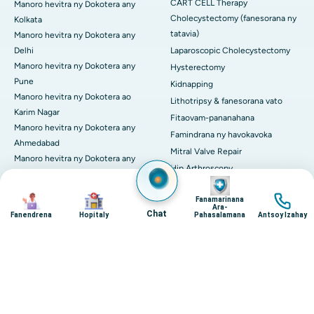
CART CELL Therapy
Manoro hevitra ny Dokotera any
Cholecystectomy (fanesorana ny
Kolkata
tatavia)
Manoro hevitra ny Dokotera any
Delhi
Laparoscopic Cholecystectomy
Manoro hevitra ny Dokotera any
Hysterectomy
Pune
Kidnapping
Manoro hevitra ny Dokotera ao
Lithotripsy & fanesorana vato
Karim Nagar
Fitaovam-pananahana
Manoro hevitra ny Dokotera any
Famindrana ny havokavoka
Ahmedabad
Mitral Valve Repair
Manoro hevitra ny Dokotera any
Hip Arthroscopy
Bhubaneswar
Image
Fanoloana tontalin'ny andilana
Manoro hevitra ny Dokotera any
Image
Image
Image
(THR)
Fanamarinana
Bilaspur
Ara-
Chat
Fanendrena
Hopitaly
Pahasalamana
Antsoy Izahay
Proton Therapy
Manoro hevitra ny Dokotera any
View rehetra
Guwahati
Torolàlana momba ny
Manoro hevitra ny Dokotera any
soritr'aretina
Indore
Fanaintainana mafy
Consult Dokotera any Kakinada
Hemoptysis (kohaka ny ra)
Manoro hevitra ny Dokotera any