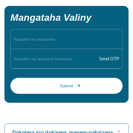
Mangataha Valiny
Dokotera azo itokisana, manam-pahaizana