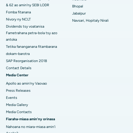
& 62 ao amin'ny SEBI LODR
Bhopal
Hopitaly tsara indrindra ao amin'ny Sector-19, Rourkela
Fomba fitanana
Jabalpur
Hopitaly tsara indrindra ao Swargate, Pune
Nivory ny NCLT
Navsari, Hopitaly Nirali
Dividends tsy voatanisa
Hopitaly homamiadan'ny vehivavy tsara indrindra any Delhi
Fametrahana petra-bola tsy azo
Atsimo
antoka
Tetika fananganana fitambarana
dokam-barotra
SAP Reorganisation 2018
Contact Details
Media Center
Apollo ao amin'ny Vaovao
Press Releases
Events
Media Gallery
Media Contacts
Fiaraha-miasa amin'ny orinasa
Nahoana no miara-miasa amin'i