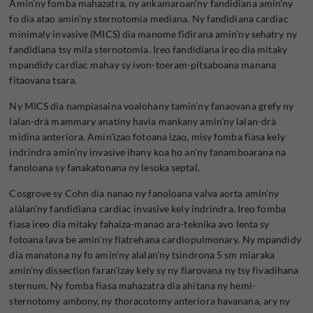
Amin'ny fomba mahazatra, ny ankamaroan'ny fandidiana amin'ny
fo dia atao amin'ny sternotomia mediana. Ny fandidiana cardiac
minimaly invasive (MICS) dia manome fidirana amin'ny sehatry ny
fandidiana tsy mila sternotomia. Ireo fandidiana ireo dia mitaky
mpandidy cardiac mahay sy ivon-toeram-pitsaboana manana
fitaovana tsara.
Ny MICS dia nampiasaina voalohany tamin'ny fanaovana grefy ny
lalan-drà mammary anatiny havia mankany amin'ny lalan-drà
midina anteriora. Amin'izao fotoana izao, misy fomba fiasa kely
indrindra amin'ny invasive ihany koa ho an'ny fanamboarana na
fanoloana sy fanakatonana ny lesoka septal.
Cosgrove sy Cohn dia nanao ny fanoloana valva aorta amin'ny
alàlan'ny fandidiana cardiac invasive kely indrindra. Ireo fomba
fiasa ireo dia mitaky fahaiza-manao ara-teknika avo lenta sy
fotoana lava be amin'ny fiatrehana cardiopulmonary. Ny mpandidy
dia manatona ny fo amin'ny alalan'ny tsindrona 5 sm miaraka
amin'ny dissection faran'izay kely sy ny fiarovana ny tsy fivadihana
sternum. Ny fomba fiasa mahazatra dia ahitana ny hemi-
sternotomy ambony, ny thoracotomy anteriora havanana, ary ny