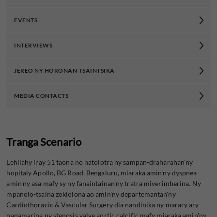
EVENTS
INTERVIEWS
JEREO NY HORONAN-TSAINTSIKA
MEDIA CONTACTS
Tranga Scenario
Lehilahy iray 51 taona no natolotra ny sampan-draharahan'ny
hopitaly Apollo, BG Road, Bengaluru, miaraka amin'ny dyspnea
amin'ny asa mafy sy ny fanaintainan'ny tratra miverimberina. Ny
mpanolo-tsaina zokiolona ao amin'ny departemantan'ny
Cardiothoracic & Vascular Surgery dia nandinika ny marary ary
nanamarina ny stenosis valve aortic calcific mafy miaraka amin'ny