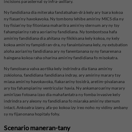
incisions parasternal sy infra-axillary.
Ny fandidiana dia miteraka fandatsahan-drà kely ary tsara kokoa
ny fiasan'ny havokavoka. Ny tombony lehibe amin'ny MICS dia ny
tsy fisian'ny tsy fitoniana maharitra amin'ny sternum ary ny tsy
fahampian'ny ratra aorian'ny fandidiana. Ny tombontsoa hafa
amin'ny fandidiana dia ahitana ny fikikisana kely kokoa, ny kely
kokoa amin'ny fampidiran-dra, ny fanaintainana kely, ny extubation
aloha aorian'ny fandidiana ary ny fanentanana sy ny fanarenana
haingana kokoa raha oharina amin'ny fandidiana fo misokatra.
Ny fanoloana valva aortika kely indrindra dia tiana amin'ny
zokiolona, ​​fandidiana fandidiana indray, ary amin'ny marary tsy
miasa amin'ny havokavoka, fiakaran'ny tosidrà, aretim-pivalanana
ary tsy fahampian'ny ventricular havia. Ny ankamaroan'ny marary
amin'izao fotoana izao dia mahafantatra ny fomba invasive kely
indrindra ary aleony ny fandidiana fo miaraka amin'ny sternum
intact. Ankoatra izany, afa-po kokoa izy ireo noho ny vidiny ambany
sy ny fijanonana hopitaly fohy.
Scenario maneran-tany