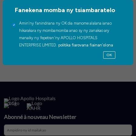
Fanekena momba ny tsiambaratelo
Ny marary dia nanana endrika mafy amin'ny aretin'ny valva aorta
miaraka amin'ny stenosis amin'ny lalan-drà. Ny fitantanana
fandidiana no safidy tsara indrindra noho ny fahatanorana ny
Amin'ny fanindriana ny OK dia manome alalana ianao
marary. Vetivety dia sitrana ity marary ity noho ny fandidiana
hikarakara ny mombamomba anao sy ny zanakao ary
invasive kely natao tao amin'ny hopitaly Apollo. Navoaka tao
manaiky ny fepetran'ny APOLLO HOSPITALS
anatin'ny roa andro taorian'ny fandidiana faharoa izy. Tamin'ny
ENTERPRISE LIMITED.
politika fiarovana fiainan'olona
fanaraha-maso dia tsy nisy fahasarotana ary afaka tanteraka ny
OK
marary noho ny sempotra.
Abonné à nouveau Newsletter