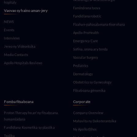
hopitaly
Famindrana taova
Vaovao sy haino aman-jery
Fandidiana robotic
NEWS
Fizahan-pahasalamana fisorohana
Events
Apollo ProHealth
Interviews
Emergency Care
Jereo ny Vidéontsika
Sofina, orona ary tenda
Media Contacts
Vascular Surgery
Apollo Hospitals Reviews
Pediatrics
Dermatology
Obstetrics sy Gynecology
Fitsaboana génomika
Fomba fitsaboana
Corporate
Proton Therapy ho an'ny fitsaboana
Company Overview
homamiadana
Mahavita ny Dokoterantsika
Fandidiana Kosmetika sy plastika
Ny Apollo Ethos
Tsolika