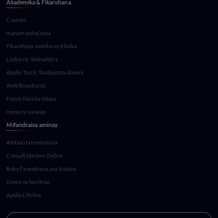
Akademika & Fikarohana
Courses
manam-pahaizana
Fikarohana momba ny klinika
Lisitry ny Voninahitra
Apollo Torch: Tambajotra Alumni
Web Broadcasts
Forum fiaraha-miasa
Inona ny vaovao
Mifandraisa aminay
Alefaso fanontaniana
Consult Doctors Online
Boky Fanendrena ara-batana
Omeo ny hevitrao
Apollo Lifeline