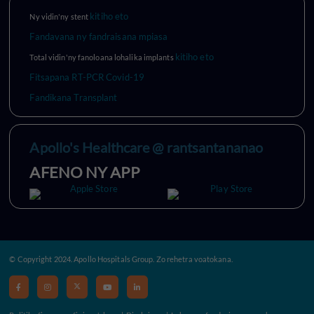
kitiho eto
Ny vidin'ny stent
Fandavana ny fandraisana mpiasa
kitiho eto
Total vidin'ny fanoloana lohalika implants
Fitsapana RT-PCR Covid-19
Fandikana Transplant
Apollo's Healthcare @ rantsantananao
AFENO NY APP
© Copyright 2024. Apollo Hospitals Group. Zo rehetra voatokana.