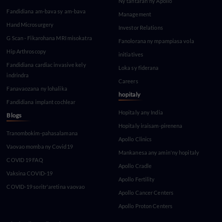
Ny tantaran'ny Apollo
Fandidiana am-bava sy am-bava
Management
Hand Microsurgery
Investor Relations
G Scan - Fikarohana MRI misokatra
Fanolorana ny mpampiasa vola
Hip Arthroscopy
initiatives
Fandidiana cardiac invasive kely
Loka sy fiderana
indrindra
Careers
Fanavaozana ny lohalika
hopitaly
Fandidiana implant cochlear
Hopitaly any India
Blogs
Hopitaly iraisam-pirenena
Tranombokim-pahasalamana
Apollo Clinics
Vaovao momba ny Covid19
Mankanesa any amin'ny hopitaly
COVID 19 FAQ
Apollo Cradle
Vaksina COVID-19
Apollo Fertility
COVID-19 soritr'aretina vaovao
Apollo Cancer Centers
Apollo Proton Centers