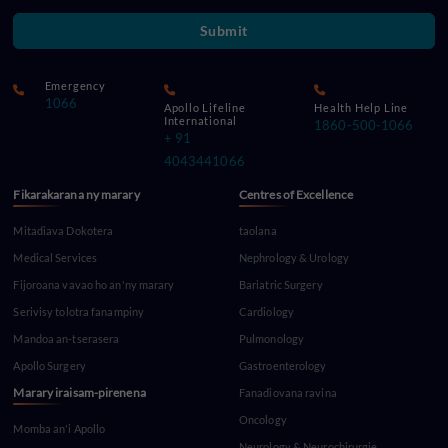
Submit
Emergency
1066
Apollo Lifeline
Health Help Line
International
1860-500-1066
+ 91
4043441066
Fikarakarana ny marary
Centres of Excellence
Mitadiava Dokotera
taolana
Medical Services
Nephrology & Urology
Fijoroana vavao ho an'ny marary
Bariatric Surgery
Serivisy tolotra fanampiny
Cardiology
Mandoa an-tserasera
Pulmonology
Apollo Surgery
Gastroenterology
Marary iraisam-pirenena
Fanadiovana ravina
Oncology
Momba an'i Apollo
Neurology & Neurochirurgie