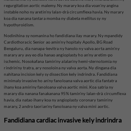
regurgitation aortic malemy. Ny marary koa dia voan'ny angina
instable noho ny aretin'ny lalan-drà circumflexa havia. Ny marary
koa dia nanana tantara momba ny diabeta mellitus sy ny
hypothyroidism.
Nodinihina sy nomanina ho fandidiana ilay marary. Ny mpandidy
Cardiothoracic Senior ao amin'ny hopitaly Apollo, BG Road
Bengaluru, dia nanapa-kevitra ny hanolo ny valva aorta amin'ny
marary ary avy eo dia hanao angioplasty ho an'ny aretim-po
ischemic. Nosokafana tamin'ny alalan'ny hemi-sternotomia ny
rindrin'ny tratra, ary nosoloina ny valva aorta. Ny dingana dia
nahitana incision kely sy dissection kely indrindra. Fandidiana
minimaly invasive ho an'ny fanoloana valva aortic dia fantatra
ihany koa amin'ny fanoloana valva aortic mini. Koa satria ny
marary dia nanana fanakanana 95% tamin'ny lalan-drà circumflexa
havia, dia natao ihany koa ny angioplasty coronary tamin'ny
marary, 2 andro taorian'ny fanoloana ny valva mini aortic.
Fandidiana cardiac invasive kely indrindra