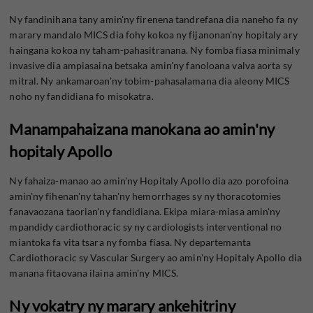
Ny fandinihana tany amin'ny firenena tandrefana dia naneho fa ny
marary mandalo MICS dia fohy kokoa ny fijanonan'ny hopitaly ary
haingana kokoa ny taham-pahasitranana. Ny fomba fiasa minimaly
invasive dia ampiasaina betsaka amin'ny fanoloana valva aorta sy
mitral. Ny ankamaroan'ny tobim-pahasalamana dia aleony MICS
noho ny fandidiana fo misokatra.
Manampahaizana manokana ao amin'ny
hopitaly Apollo
Ny fahaiza-manao ao amin'ny Hopitaly Apollo dia azo porofoina
amin'ny fihenan'ny tahan'ny hemorrhages sy ny thoracotomies
fanavaozana taorian'ny fandidiana. Ekipa miara-miasa amin'ny
mpandidy cardiothoracic sy ny cardiologists interventional no
miantoka fa vita tsara ny fomba fiasa. Ny departemanta
Cardiothoracic sy Vascular Surgery ao amin'ny Hopitaly Apollo dia
manana fitaovana ilaina amin'ny MICS.
Ny vokatry ny marary ankehitriny