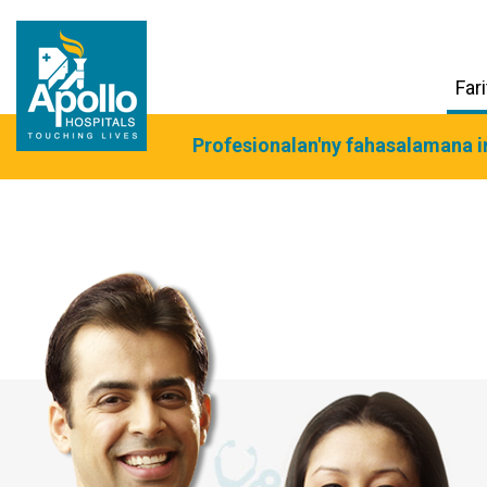
Far
Profesionalan'ny fahasalamana i