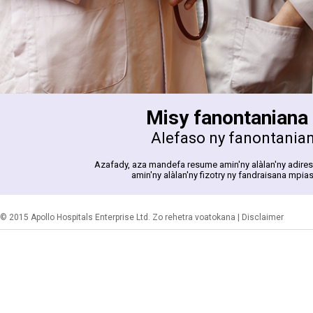
Misy fanontaniana
Alefaso ny fanontania
Azafady, aza mandefa resume amin'ny alàlan'ny adires
amin'ny alàlan'ny fizotry ny fandraisana mpia
© 2015 Apollo Hospitals Enterprise Ltd. Zo rehetra voatokana |
Disclaimer