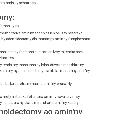
y amin'ity sehatra ity.
omy:
fomba ity ny:
mety hitarika amin'ny adenoids lehibe izay miteraka
ehy. Ny adenoidectomy dia manampy amin'ny fampihenana
anakana ny fantsona eustachian izay miteraka areti-
tina ireo.
 ny tenda ary manakana ny lalan-drivotra mandritra ny
 izany ary ny adenoidectomy dia afaka manampy amin'ny
lehibe ka sarotra ny miaina amin'ny orona. Ny
dia mety miteraka fofonaina amin'ny vava, ary misy
y hanatsara ny olana mifandraika amin'ny kabary.
noidectomy ao amin'ny