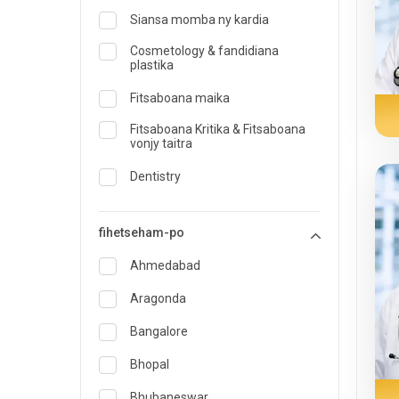
Siansa momba ny kardia
Cosmetology & fandidiana
plastika
Fitsaboana maika
Fitsaboana Kritika & Fitsaboana
vonjy taitra
Dentistry
Dermatology
fihetseham-po
Dokotera momba ny sakafo sy ny
sakafo
Ahmedabad
Fanafody fitsaboana
Aragonda
Endocrinology & Fitsaboana
Bangalore
diabeta
Bhopal
ENT
Manampahaizana manokana
Bhubaneswar