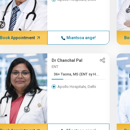
Book Appointment
Miantsoa ange!
Bo
Dr Chanchal Pal
ENT
36+ Taona, MS (ENT sy H...
Apollo Hospitals, Delhi