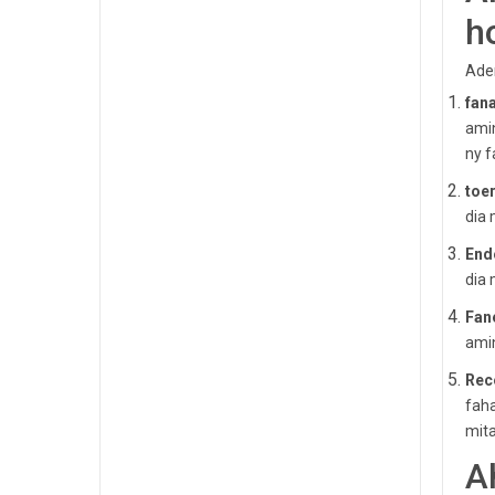
h
Ade
fan
amin
ny f
toe
dia 
End
dia 
Fan
amin
Rec
faha
mita
A