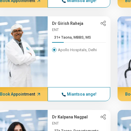
Book Appointment
Miantsoa ange!
Bo
Dr Girish Raheja
ENT
31+ Taona, MBBS, MS
Apollo Hospitals, Delhi
Book Appointment
Miantsoa ange!
Bo
Dr Kalpana Nagpal
ENT
27+ Taona, Departemanta: