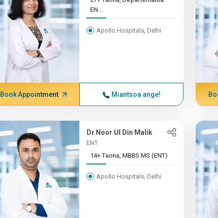
EN...
Apollo Hospitals, Delhi
Book Appointment
Miantsoa ange!
Bo
Dr Noor Ul Din Malik
ENT
14+ Taona, MBBS MS (ENT)
Apollo Hospitals, Delhi