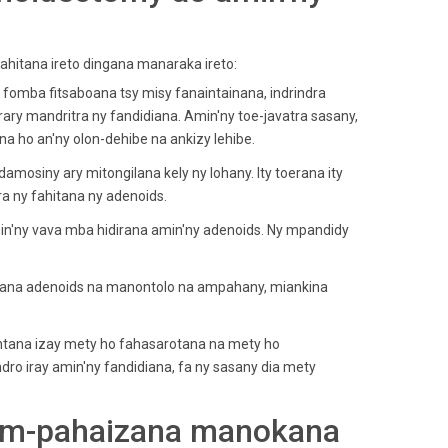
a ahitana ireto dingana manaraka ireto:
fomba fitsaboana tsy misy fanaintainana,
indrindra
ry mandritra ny fandidiana. Amin'ny toe-javatra sasany,
a ho an'ny olon-dehibe na ankizy lehibe.
mosiny ary mitongilana kely ny lohany. Ity toerana ity
a ny fahitana ny adenoids.
'ny vava mba hidirana amin'ny adenoids.
Ny mpandidy
ana adenoids na manontolo na ampahany, miankina
antana izay mety ho fahasarotana na mety ho
ro iray amin'ny fandidiana, fa ny sasany dia mety
nam-pahaizana manokana