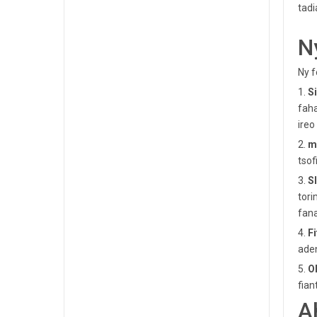
tadi
N
Ny f
1.
S
faha
ireo
2.
m
tsof
3.
S
tori
fan
4.
F
ade
5.
O
fian
A