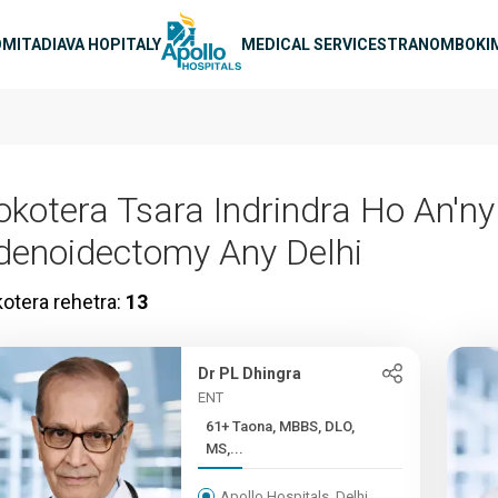
arohana
O
MITADIAVA HOPITALY
MEDICAL SERVICES
TRANOMBOKI
okotera Tsara Indrindra Ho An'ny
denoidectomy Any Delhi
otera rehetra:
13
Dr PL Dhingra
ENT
61+ Taona, MBBS, DLO,
MS,...
Apollo Hospitals, Delhi