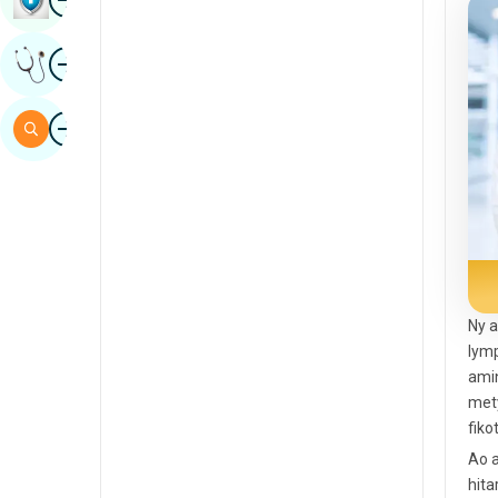
Sindhi
Image
Mahazoa Hevitra Manam-Pahaizana
Espaniola
Swahili
Image
Mitady
Tamil
Telugu
Tulu
Urdu
Ny a
lymp
amin
mety
fiko
Ao a
hita