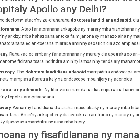
opitaly Apollo any
Delhi
?
noidectomy, ataon'ny za-draharaha
dokotera fandidiana adenoid
, di
atoranana
: Atao fanatoranana ankapobe ny marary mba hiantohana ny 
'ny ankizy, mba hahazoana antoka fa mijanona sy mahazo aina ny mara
anatoranana eo an-toerana miaraka amin'ny sedation dia azo ampiasain
rany
: Raha vao eo ambany fanatoranana ny marary dia apetraka eo an-da
manome fidirana tsara indrindra amin'ny lamosin'ny tenda ary manamor
oscopy
: The
dokotera fandidiana adenoid
mampiditra endoscope amin
mety mampiasa fitaratra kely na endoscope mba hijery ny adenoids.
esorana ny adenoids:
Ny fitaovana manokana dia ampiasaina hanesor
'ny fepetra ara-pitsaboana.
overy
: Aorian'ny fandidiana dia araha-maso akaiky ny marary mba hit
sarotana. Amin'ny ankapobeny dia avoaka ao an-trano ny marary ny and
ky fijanonana mandritra ny alina mba hijery.
hoana ny fisafidianana ny ma