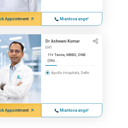
ok Appointment
Miantsoa ange!
Dr Ashwani Kumar
ENT
11+ Taona, MBBS, DNB
(Oto...
Apollo Hospitals, Delhi
ok Appointment
Miantsoa ange!