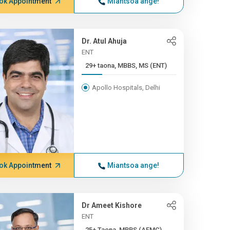
ok Appointment
Miantsoa ange!
Dr. Atul Ahuja
ENT
29+ taona, MBBS, MS (ENT)
Apollo Hospitals, Delhi
ok Appointment
Miantsoa ange!
Dr Ameet Kishore
ENT
25+ Taona, MBBS (AFMC),