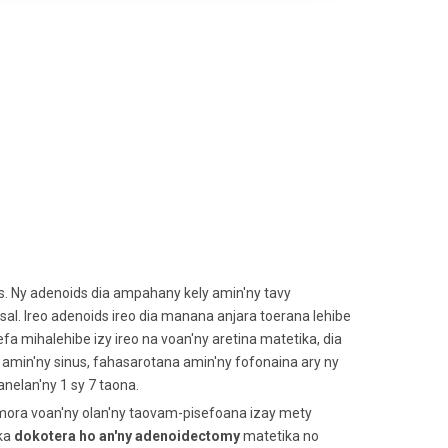
. Ny adenoids dia ampahany kely amin'ny tavy
l. Ireo adenoids ireo dia manana anjara toerana lehibe
fa mihalehibe izy ireo na voan'ny aretina matetika, dia
 amin'ny sinus, fahasarotana amin'ny fofonaina ary ny
nelan'ny 1 sy 7 taona.
a mora voan'ny olan'ny taovam-pisefoana izay mety
ika
dokotera ho an'ny adenoidectomy
matetika no