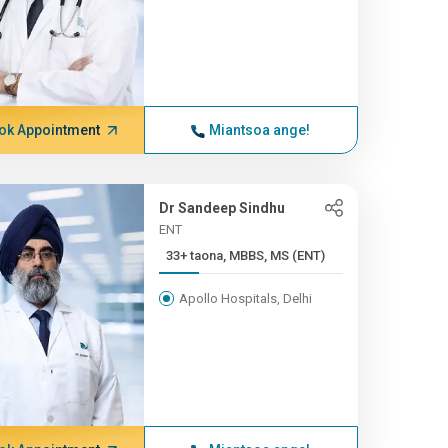
ok Appointment
Miantsoa ange!
Dr Sandeep Sindhu
ENT
33+ taona, MBBS, MS (ENT)
Apollo Hospitals, Delhi