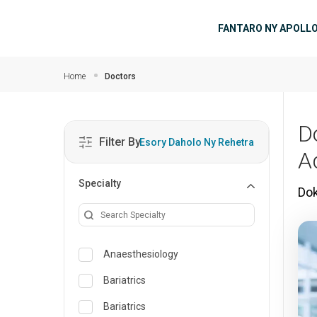
Ho any amin'ny fizarana lehibe votoaty
Main Fik
FANTARO NY APOLL
Home
Doctors
D
Filter By
Esory Daholo Ny Rehetra
A
Specialty
Dok
Anaesthesiology
Bariatrics
Bariatrics