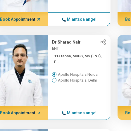
Book Appointment
Miantsoa ange!
Bo
Dr Sharad Nair
ENT
11+ taona, MBBS, MS (ENT),
F...
Apollo Hospitals Noida
Apollo Hospitals, Delhi
Book Appointment
Miantsoa ange!
Bo