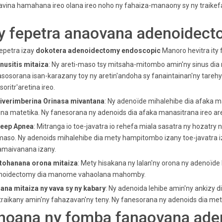
avina hamahana ireo olana ireo noho ny fahaiza-manaony sy ny traikefan
y fepetra anaovana adenoidect
epetra izay
dokotera adenoidectomy endoscopic
Manoro hevitra ity 
inusitis mitaiza
: Ny areti-maso tsy mitsaha-mitombo amin'ny sinus dia 
sosorana isan-karazany toy ny aretin'andoha sy fanaintainan'ny tar
 soritr'aretina ireo.
iverimberina
Orinasa mivantana
: Ny adenoïde mihalehibe dia afaka m
ina matetika. Ny fanesorana ny adenoids dia afaka manasitrana ireo are
leep Apnea
: Mitranga io toe-javatra io rehefa miala sasatra ny hozatry
maso. Ny adenoids mihalehibe dia mety hampitombo izany toe-javatra
amaivanana izany.
itohanana orona mitaiza
: Mety hisakana ny lalan'ny orona ny adenoïde 
noidectomy dia manome vahaolana mahomby.
lana mitaiza ny vava sy ny kabary
: Ny adenoida lehibe amin'ny ankizy 
traikany amin'ny fahazavan'ny teny. Ny fanesorana ny adenoids dia met
hoana ny fomba fanaovana ade