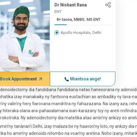
Dr Nishant Rana
ENT
8+ taona, MBBS. MS ENT
Apollo Hospitals, Delhi
Book Appointment
Miantsoa ange!
denoidectomy dia fandidiana fandidiana natao hanesorana ny adenoids
hatika izay manakaiky ny fantsona eustachian ao ambadiky ny lava-nasa
'ny valin'ny hery fiarovana mandritra ny fahazazana. Na izany aza, rehe
 hiteraka olana ara-pahasalamana isan-karazany toy ny areti-mifindra
trokotroka. Ny adenoidectomy dia matetika atao amin'ny ankizy eo anela
min'ny tanànan'i Delhi, izay malaza be ny haavon'ny loto, ny ankizy di
rika ho amin'ny adenoids nitombo na voan'ny aretina. Noho izany, mitar