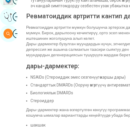
тутанууларынын туруктуу кайталанышы, бирок өзгөр
эч кандай симптомдорду сезбестен узак убакытка ке
Image
Ревматоиддик артритти кантип д
Эксперттин Корутундусун Алыңыз
Ревматоиддик артритти мүмкүн болушунча эртерээк д
Image
мүмкүн. Бирок, дарылоону кечиктирүү, орто эсеп мен
Издөө
иштешинин жоголушуна алып келет.
Дары-дармектер бузулган муундардын күчүн, эпчилдиг
депрессия же ашыкча салмактын таасири сыяктуу ден 
муундардын дегенерациясын түшүрүүгө жардам берет
дары-дармектер:
NSAIDs (Стероиддик эмес сезгенүүгө каршы дары)
Стандарттык DMARDs (Ооруну өзгөртүүчү антиревма
Биологиялык DMARDs
Стероиддер
Дары-дармектер жана өзгөртүлгөн көнүгүү программас
кошумча ыкмалар варианттарды кеңейтүүдө убада берд
шакшак