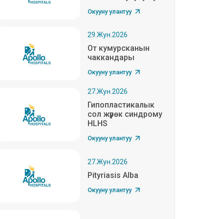
Окууну улантуу
29.Жун.2026
От кумурсканын
чаккандары
Окууну улантуу
27.Жун.2026
Гипопластикалык
сол жүрөк синдрому
HLHS
Окууну улантуу
27.Жун.2026
Pityriasis Alba
Окууну улантуу