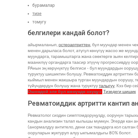
бурамалар
тизе
томугу
белгилери кандай болот?
айырмаланып,
остеоартриттен
, бул муундар менен ч
менен дарыласа болот, атүгүл көнүгүү жасоо же муу
муундарга, тарамыштарга жана сөөктөргө зыян келтирип
маанилүү органдарга таасир этүүчү прогрессивдүү оор
РАнын эң көрүнүктүү белгиси - бул муундардын ооруш
туруктуу шишиктин болушу. Ревматоиддик артриттин б
кыймыл менен жакшыра турган муундардын оорушу, т
түйүндөрдүн болушу жана туруктуу
талыгуу
. Кээ бир с
Ошондой эле бул жөнүндө окуңуз:
Тизедеги шишик
Ревматоиддик артритти кантип а
Ревматолог сиздин симптомдоруңузду, оорунун тарых
кандын анализин талап кылышы мүмкүн. Эгерде кан а
(анормалдуу антитело, дени сак ткандарга кол салган 
ооруларын жуктуруп алуу ыктымалдыгы 80% болот.