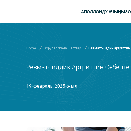
Мазмунга Skip
башкы ме
АПОЛЛОНДУ АЧЫҢЫЗ
О
Home
Оорулар жана шарттар
Ревматоиддик артриттин
Ревматоиддик Артриттин Себепт
19-февраль, 2025-жыл