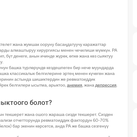
ектелет жана жумшак ооруну басаңдатуучу каражаттар
ндарды алмаштыруу хирургиясы менен чечилиши мүмкүн. РА
, бүт денеге, анын ичинде жүрөк, өпкө жана көз сыяктуу
у.
унун башка түрлөрүндө кездешпеген бир нече муундарда
ашка классикалык белгилерине эртең менен күчөгөн жана
еринин астында шишиктердин же ревматоиддик
ейрек белгилери ысытма, арыктоо,
анемия
, жана
депрессия
.
ныктоого болот?
ын текшерет жана ошого жараша сизди текшерет. Сизден
нализи отчетторунда ревматоиддик фактордун 60-70%
белок) бар экенин көрсөтсө, анда РА же башка сезгенүү