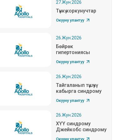
27.Жун.2026
Түнкү коркунучтар
Окууну улантуу
26.Жун.2026
Бөйрөк
гипертониясы
Окууну улантуу
26.Жун.2026
Тайгаланып түшүүчү
кабырга синдрому
Окууну улантуу
26.Жун.2026
XYY синдрому
Джейкобс синдрому
Окууну улантуу