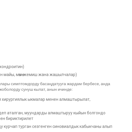
хондроитин)
тун майы, мөмө-жемиш жана жашылчалар)
алары симптомдорду басаңдатууга жардам бербесе, анда
жоболорду сунуш кылат, анын ичинде:
и хирургиялык ыкмалар менен алмаштырылат,
n деп аталган, муундарды алмаштыруу кыйын болгондо
енен бириктирилет
ду курчап турган сезгенген синовиалдык кабыкчаны алып