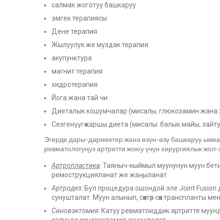
салмак жоготуу башкаруу
эмгек терапиясы
Дене терапия
Жылуулук же муздак терапия
акупунктура
магнит терапия
хидротерапия
Йога жана тай чи
Диеталык кошумчалар (мисалы, глюкозамин жана 
Сезгенүүгө каршы диета (мисалы: балык майы, зай
Эгерде дары-дармектер жана өзүн-өзү башкаруу ыкм
ревматологуңуз артритти жоюу үчүн хирургиялык жол-
Артропластика
:
Таяныч-кыймыл муунунун муун бет
ремострукцияланат же жаңыланат
Артродез
: Бул процедура ошондой эле Joint Fusio
сунушталат. Муун алынып, сөөктөр сөөк транспланты м
Синовэктомия
: Катуу ревматоиддик артритте муун
салууда синовэктомия сунушталат.