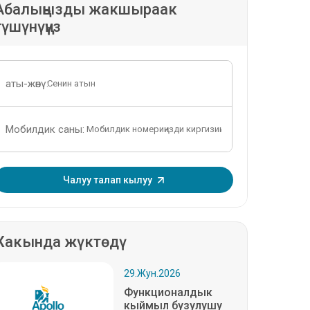
Абалыңызды жакшыраак
түшүнүңүз
аты-жөнү:
Мобилдик саны:
OTP киргизиңиз:
Чалуу талап кылуу
акында жүктөдү
29.Жун.2026
Функционалдык
кыймыл бузулушу