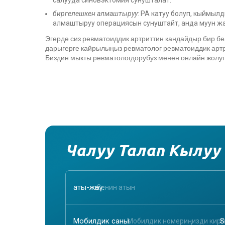
биргелешкен алмаштыруу
: РА катуу болуп, кыймы
алмаштыруу операциясын сунуштайт, анда муун ж
Эгерде сиз ревматоиддик артриттин кандайдыр бир б
дарыгерге кайрылыңыз
ревматолог ревматоиддик арт
Биздин мыкты ревматологдорубуз менен онлайн жолу
Чалуу Талап Кылуу
аты-жөнү:
Мобилдик саны: