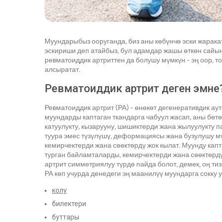
Муундарыбыз ооруганда, биз аны көбүнчө эски жарака
эскириши деп атайбыз, бул адамдар жашы өткөн сайы
ревматоиддик артриттен да болушу мүмкүн - эң оор, 
алсыратат.
Ревматоиддик артрит деген эмне
Ревматоиддик артрит (РА) - өнөкөт дегенеративдик ау
муундарды каптаган ткандарга чабуул жасап, аны бөт
катуулукту, кызарууну, шишиктерди жана жылуулукту 
туура эмес түзүлүшү, деформациясы жана бузулушу м
кемирчектерди жана сөөктөрдү жок кылат. Муунду кап
турган байламталарды, кемирчектерди жана сөөктөр
артрит симметриялуу түрдө пайда болот, демек, оң ти
РА көп учурда денедеги эң маанилүү муундарга сокку 
колу
билектери
буттары