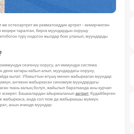
т же остеоартрит же ревматоиддик артрит - кемирчектин
н кеңири таралган, бирок муундардын оорушу
токтобогон түрү ондогон жылдар бою уланып, муундарды
?
тоиммундук сезгенүү оорусу, ал иммундук система
өн дене катары кабыл алып, муундардагы ооруну,
пайда кылат. Убакыттын өтүшү менен жабыркаган муундар
үмкүн, анткени жабыркаган синовиум муундардагы
таган ткань калың болуп, жайылып баратканда аны курчап
дү эскирет. Башкалардан айырмаланып
артрит
, Кудайберген
зе жабыркаса, анда сол тизе да жабыркашы мүмкүн.
урат
,
анын ичинде муундар: