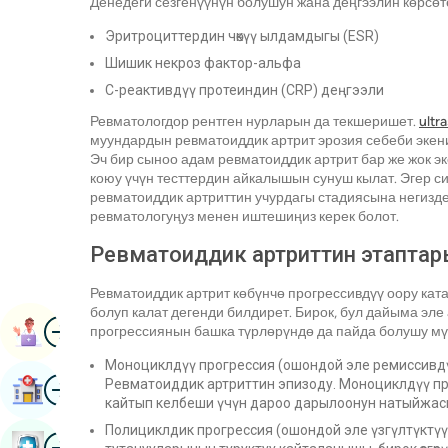
Денедеги сезгенүүнүн болушун жана деңгээлин көрсөтө
Эритроциттердин чөкүү ылдамдыгы (ESR)
Шишик некроз фактор-альфа
C-реактивдүү протеиндин (CRP) деңгээли
Ревматологдор рентген нурларын да текшеришет.
ultr
муундардын ревматоиддик артрит эрозия себеби экени
Эч бир сыноо адам ревматоиддик артрит бар же жок эк
коюу үчүн тесттердин айкалышын сунуш кылат. Эгер си
ревматоиддик артриттин учурдагы стадиясына негизд
ревматологуңуз менен иштешиңиз керек болот.
Ревматоиддик артриттин этаптар
Ревматоиддик артрит көбүнчө прогрессивдүү оору ката
болуп калат дегенди билдирет. Бирок, бул дайыма эле
Image
Book Дайындоо
прогрессиянын башка түрлөрүндө да пайда болушу мү
Моноциклдүү прогрессия (ошондой эле ремиссивдүү
Image
Ревматоиддик артриттин эпизоду. Моноциклдүү п
Оорукана Табуу
кайтып келбеши үчүн дароо дарылоонун натыйжасы
Полициклдик прогрессия (ошондой эле үзгүлтүктү
Image
Ден Соолукту Текшерүү Китеби