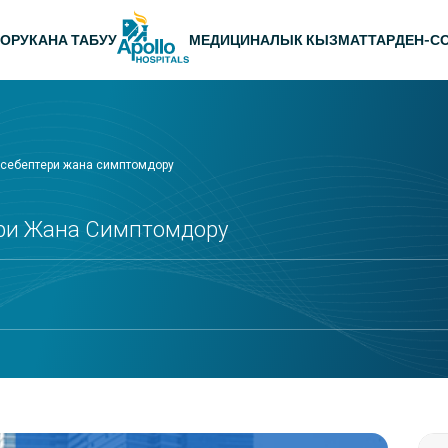
ню
ОРУКАНА ТАБУУ
МЕДИЦИНАЛЫК КЫЗМАТТАР
ДЕН-С
 себептери жана симптомдору
ери Жана Симптомдору