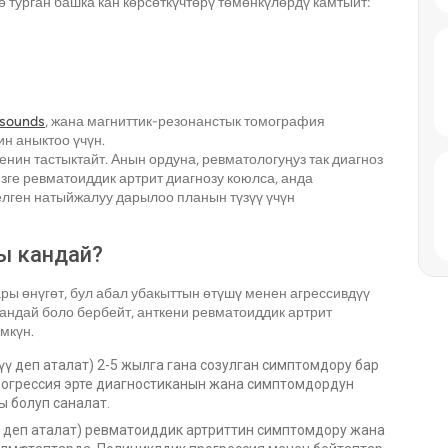
 турган башка кан көрсөткүчтөрү төмөнкүлөрдү камтыйт:
asounds
, жана магниттик-резонанстык томография
н аныктоо үчүн.
енин тастыктайт. Анын ордуна, ревматологуңуз так диагноз
зге ревматоиддик артрит диагнозу коюлса, анда
елген натыйжалуу дарылоо планын түзүү үчүн
ы кандай?
ры өнүгөт, бул абал убакыттын өтүшү менен агрессивдүү
 андай боло бербейт, анткени ревматоиддик артрит
мкүн.
 деп аталат) 2-5 жылга гана созулган симптомдору бар
рогрессия эрте диагностиканын жана симптомдордун
 болуп саналат.
ү деп аталат) ревматоиддик артриттин симптомдору жана