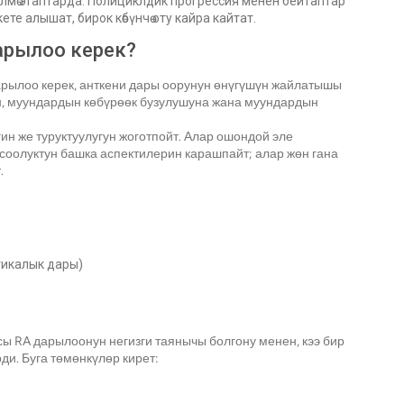
үлмө этаптарда. Полициклдик прогрессия менен бейтаптар
те алышат, бирок көбүнчө оту кайра кайтат.
арылоо керек?
арылоо керек, анткени дары оорунун өнүгүшүн жайлатышы
ен, муундардын көбүрөөк бузулушуна жана муундардын
ин же туруктуулугун жоготпойт. Алар ошондой эле
соолуктун башка аспектилерин карашпайт; алар жөн гана
.
тикалык дары)
ы RA дарылоонун негизги таянычы болгону менен, кээ бир
и. Буга төмөнкүлөр кирет: