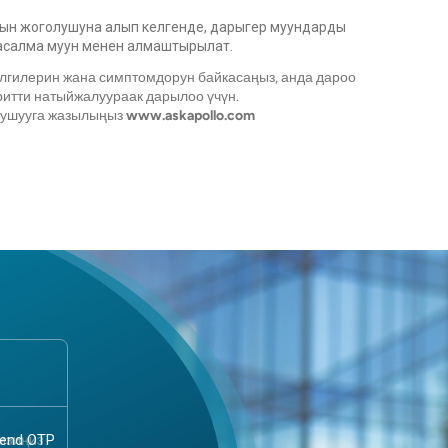
лдын жоголушуна алып келгенде, дарыгер муундарды
асалма муун менен алмаштырылат.
елгилерин жана симптомдорун байкасаңыз, анда дароо
ритти натыйжалуураак дарылоо үчүн.
гушууга жазылыңыз
www.askapollo.com