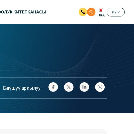
ООЛУК КИТЕПКАНАСЫ
KY
1066
Бөлүшүү аркылуу: