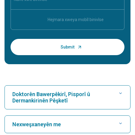
Doktorên Bawerpêkirî, Pisporî û
Dermankirinên Pêşketî
Nexweşxaneyê bibînin
Nexweşxaneyên me