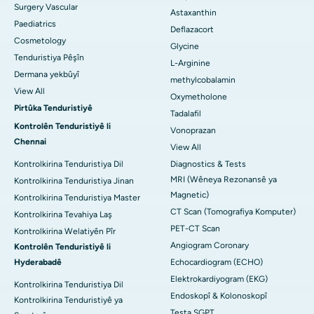
Surgery Vascular
Astaxanthin
Paediatrics
Deflazacort
Cosmetology
Glycine
Tenduristiya Pêşîn
L-Arginine
Dermana yekbûyî
methylcobalamin
View All
Oxymetholone
Pirtûka Tenduristiyê
Tadalafil
Kontrolên Tenduristiyê li
Vonoprazan
Chennai
View All
Kontrolkirina Tenduristiya Dil
Diagnostics & Tests
MRI (Wêneya Rezonansê ya
Kontrolkirina Tenduristiya Jinan
Magnetic)
Kontrolkirina Tenduristiya Master
CT Scan (Tomografiya Komputer)
Kontrolkirina Tevahiya Laş
PET-CT Scan
Kontrolkirina Welatiyên Pîr
Angiogram Coronary
Kontrolên Tenduristiyê li
Hyderabadê
Echocardiogram (ECHO)
Elektrokardiyogram (EKG)
Kontrolkirina Tenduristiya Dil
Endoskopî & Kolonoskopî
Kontrolkirina Tenduristiyê ya
Testa SGPT