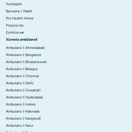
ProHealth
Bername / Pakêt
Pro Health Home
Pispora me
Ezmûna we
Xizmeta ambûlansê
Ambulans li Ahmedabad
Ambulans li Bangalore
Ambulans li Bhubaneswar
Ambulans li Bilaspur
Ambulans li Chennai
Ambulans li Delhi
Ambulans li Guwahati
Ambulans li Hyderabad
Ambulans li Indore
Ambulans li Kakinada
Ambulans li Karaykudî
Ambulans li Karur