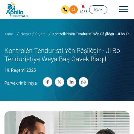
nav
KU
1066
Skip to main content
Xane
Nexweşî û Şert
Kontrolkirinên Tenduristî yên Pêşîlêgir - Ji bo T
Kontrolên Tenduristî Yên Pêşîlêgir - Ji Bo
Tenduristiya Weya Baş Gavek Biaqil
19. Reşemî 2025
Parvekirin bi rêya: