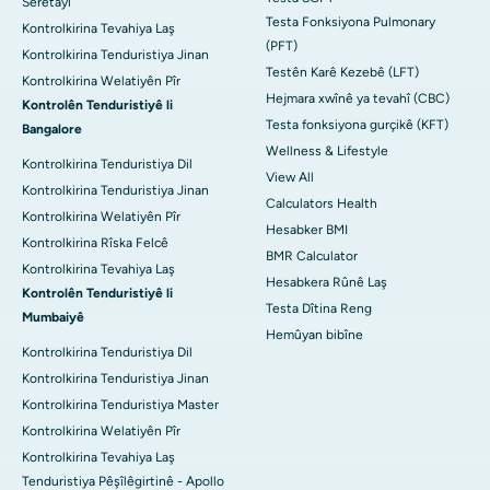
Seretayî
Testa Fonksiyona Pulmonary
Kontrolkirina Tevahiya Laş
(PFT)
Kontrolkirina Tenduristiya Jinan
Testên Karê Kezebê (LFT)
Kontrolkirina Welatiyên Pîr
Hejmara xwînê ya tevahî (CBC)
Kontrolên Tenduristiyê li
Testa fonksiyona gurçikê (KFT)
Bangalore
Wellness & Lifestyle
Kontrolkirina Tenduristiya Dil
View All
Kontrolkirina Tenduristiya Jinan
Calculators Health
Kontrolkirina Welatiyên Pîr
Hesabker BMI
Kontrolkirina Rîska Felcê
BMR Calculator
Kontrolkirina Tevahiya Laş
Hesabkera Rûnê Laş
Kontrolên Tenduristiyê li
Testa Dîtina Reng
Mumbaiyê
Hemûyan bibîne
Kontrolkirina Tenduristiya Dil
Kontrolkirina Tenduristiya Jinan
Kontrolkirina Tenduristiya Master
Kontrolkirina Welatiyên Pîr
Kontrolkirina Tevahiya Laş
Tenduristiya Pêşîlêgirtinê - Apollo