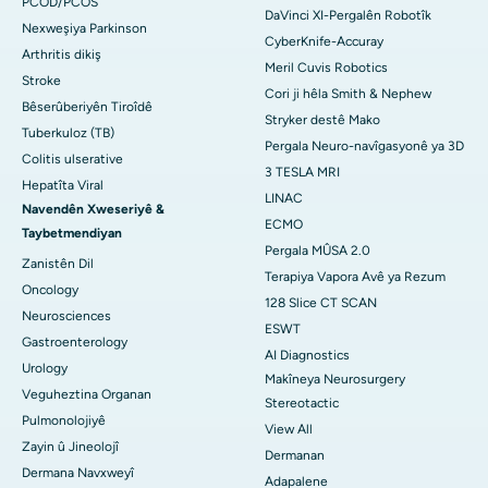
PCOD/PCOS
DaVinci XI-Pergalên Robotîk
Nexweşiya Parkinson
CyberKnife-Accuray
Arthritis dikiş
Meril Cuvis Robotics
Stroke
Cori ji hêla Smith & Nephew
Bêserûberiyên Tiroîdê
Stryker destê Mako
Tuberkuloz (TB)
Pergala Neuro-navîgasyonê ya 3D
Colitis ulserative
3 TESLA MRI
Hepatîta Viral
LINAC
Navendên Xweseriyê &
ECMO
Taybetmendiyan
Pergala MÛSA 2.0
Zanistên Dil
Terapiya Vapora Avê ya Rezum
Oncology
128 Slice CT SCAN
Neurosciences
ESWT
Gastroenterology
AI Diagnostics
Urology
Makîneya Neurosurgery
Veguheztina Organan
Stereotactic
Pulmonolojiyê
View All
Zayin û Jineolojî
Dermanan
Dermana Navxweyî
Adapalene