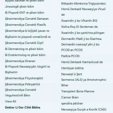
Bijîşkê zarokan re şêwir bikin
Rêbazên Kêmkirina Triglycerides
Jineologê şêwir bikin
Hemû Derbarê Nexweşiya Vîrusî
Bi Pisporê ENT re şêwir bikin
de
Şêwirmendiya Cerrahê Damaran
Xwarinên ji bo Vîtamîn B12
Şêwirmendiya Cerrahê Plastîk
Xwîna Reş Di Serdeman de
Şêwirmendiya bi bijîşkê çavan re
Xwarinên ji bo şerkirina pilingan
Bişêwirin bi pisporê romatîzmê re
Dermanên Malê ji bo Diarrhea
Şêwirmendiya Cerrahê Giştî
Dermanên xwezayî yên ji bo
Bi Dermatolog re şêwir bikin
PCOD an PCOS
Bi Endokrinolog re şêwir bikin
Parêza PCOD
Şêwirmendiya Diranan
Hemû Derbarê Hantavîrusê de
Bi Pisporê Nexweşiyên Vegirtî re
Hemûyan bibîne
Bişêwirin
Nexweşî û Şert
Şêwirmendiya Fîzyoterapîst
Sermeros (ALS) ya Amototrophic
Şêwirmendiya Psîkiyatrîst
Bihar
Şêwirmendiya Cerrahê
Transplant Bone Marrow
Veguhestinê Bikin
Cancer Brain
View All
qansêra pêsîran
Doktor Li Gor Cihê Bibîne
Nexweşiya Gurçik a Kronîk (CKD)