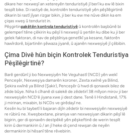
dikare her nexweşî an xetereyên tenduristiyê jî berî ku ew lê bixin
tespît bike. Di rastiyê de, kontrolên tenduristiyê yên pêşîlêgirtinê
dikarin bi rastî jîyan rizgar bikin, ji ber ku ew me nûve dikin ka em
çiqas xweş û tendurist in.
Pêşgirtin
pakêtên kontrola tenduristiyê
û kontrolên başbûnê bi
gelemperî têne çêkirin ku pêşî li nexweşî û şertên ku dibe ku ji ber
gelek faktoran, di nav de pêşbîniya genetîkî ya kesane, faktorên
hawîrdorê, bijartinên şêwaza jiyanê, û ajanên nexweşiyê jî çêbibin.
Çima Divê hûn biçin Kontrolek Tenduristiya
Pêşîlêgirtinê?
Barê gerdûnî ji bo Nexweşiyên Ne Veguhastî (NCD) yên wekî
Penceşêr, Nexweşiya damarên koroner, Zexta xwînê ya Bilind,
Şekira xwînê ya Bilind (Şakir), Penceşêr û hwd di qonaxek bilez de
zêde bûye. Niha li cîhanê di salekê de zêdetirî 38 mîlyon mirov ji ber
nexweşiyên NCD’ê jiyana xwe ji dest dane. Tenê li Hindistanê, 17%
ji mirinan, mixabin, bi NCDs ve girêdayî ne.
Kesên ku bi taybetî li bajaran dijîn zêdetir bi nexweşiyên nexweşiyê
re rûbirû ne. Xweşbextane, piraniya van nexweşiyan dikarin pêşî lê
bigirin, ger di qonaxên destpêkê yên pêşkeftinê de werin tespît
kirin û dermankirin û / an jî heke di çend rewşan de neyên
dermankirin bi hêsanî têne rêvebirin.