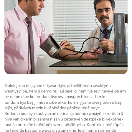
Gelek ji me îro jiyanek dijwar dijîn, çi tevlêbûnên civakî yên
westiyayî be, hem jî demdirêjî. Lêbelê, di hemî vê tevliheviyê de em
pir caran dibe ku tenduristiya xwe paşguh bikin. Ji ber ku
tenduristiya baş ji me re dibe alîkar ku em jiyanê xweş bikin û baş
bijîn, pêdivîyek mezin bi lênihêrîna pêşîlêgirtinê heye.
Sedema piraniya kuştiyan an mirinan ji ber nexweşiyên kronîk in û
nîvê van dikarin bi zanîna nîşan û xetereyên destpêkê bi vekolînek
rast û kontrolên birêkûpêk werin pêşîlêgirtin. Kontrolek birêkûpêk
ne tenê dê başbûna weya giştî binirxîne, lê di heman demê de