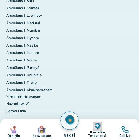
Ambulans li Koçi
Ambulans li Kolkata
Ambulans li Lucknow
Ambulans li Madurai
Ambulans li Mumbai
Ambulans li Mysore
Ambulans li Naşikê
Ambulans li Nellore
Ambulans li Noida
Ambûlans li Puneyê
Ambulans li Rourkela
Ambulans li Trichy
Ambulans li Visakhapatnam
Xizmetên Nexweşên
Navneteweyî
Serhêl Bikin
Wêne
Wêne
Wêne
Wêne
© 2026 Nexweşxaneyên Apollo. Hemû maf parastî ne.
Kontrolên
Politikaya veşartî
Terms of Service
Galgalî
Rûniştin
Nexweşxane
Tenduristiyê
Call Me