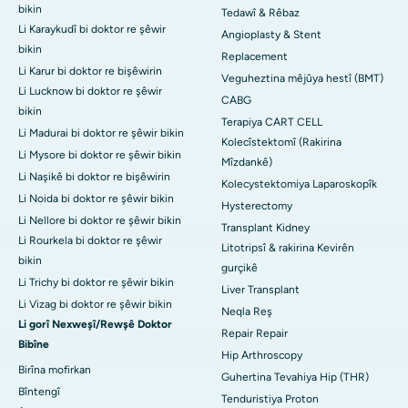
bikin
Tedawî & Rêbaz
Li Karaykudî bi doktor re şêwir
Angioplasty & Stent
bikin
Replacement
Li Karur bi doktor re bişêwirin
Veguheztina mêjûya hestî (BMT)
Li Lucknow bi doktor re şêwir
CABG
bikin
Terapiya CART CELL
Li Madurai bi doktor re şêwir bikin
Kolecîstektomî (Rakirina
Li Mysore bi doktor re şêwir bikin
Mîzdankê)
Li Naşikê bi doktor re bişêwirin
Kolecystektomiya Laparoskopîk
Li Noida bi doktor re şêwir bikin
Hysterectomy
Li Nellore bi doktor re şêwir bikin
Transplant Kidney
Li Rourkela bi doktor re şêwir
Litotripsî & rakirina Kevirên
bikin
gurçikê
Li Trichy bi doktor re şêwir bikin
Liver Transplant
Li Vizag bi doktor re şêwir bikin
Neqla Reş
Li gorî Nexweşî/Rewşê Doktor
Repair Repair
Bibîne
Hip Arthroscopy
Birîna mofirkan
Guhertina Tevahiya Hip (THR)
Bîntengî
Tenduristiya Proton