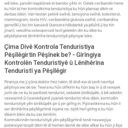
wê bike, şansên başbûnek bi bandor çêtir in. Gelek ceribandin hene
ku hûn bi her kontrolkirina tenduristiya ku hûn plansaz dikin re
derbas bibin. Van testan şekirê xwînê, tansiyona xwînê, kolesterol,
mammogram, testa HIV, ceribandina glukoza xwînê, ceribandina
genetîkî ji bo hin kanserê (kansera hêkdankê ya pêsîrê ji bo hin
jinan), vekolîna osteoporozê tevî gelekên din ku dibe ku
pêşkêşkerek lênihêrîna tenduristiyê pêşniyar bike.
Çima Divê Kontrola Tenduristiya
Pêşîlêgirtin Pêşînek be? - Girîngiya
Kontrolên Tenduristiyê û Lênihêrîna
Tenduristî ya Pêşîlêgir
Piraniya me ji çûna doktor hez nakin, lê divê ew di serê navnîşa
pêşîniya we de be. Tewra ku hûn difikirin ku hûn baş in û di rewşek
jorîn de ne ku bi parêzek tendurist, xebatek birêkûpêk, û bê adetên
vexwarinê û cixarekêşanê jiyanek tendurist rêve dibin, kontrolên
tenduristiyê yên birêkûpêk pir û pir girîng in. Piştrastkirina ku hûn li
ser lênihêrîna pêşîlêgirtinê rojane ne, tiştê herî girîng e ku hûn
dikarin bikin da ku sax bimînin.
Kontrolkirinên tenduristiyê yên pêşîlêgirtinê tenê nexweşiya
potansiyel tespît dikin lê di heman demê de dibe alîkar ku hûn ji êşa