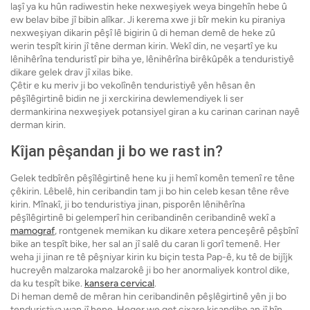
laşî ya ku hûn radiwestin heke nexweşiyek weya bingehîn hebe û
ew belav bibe jî bibin alîkar. Ji kerema xwe ji bîr mekin ku piraniya
nexweşiyan dikarin pêşî lê bigirin û di heman demê de heke zû
werin tespît kirin jî têne derman kirin. Wekî din, ne veşartî ye ku
lênihêrîna tenduristî pir biha ye, lênihêrîna birêkûpêk a tenduristiyê
dikare gelek drav jî xilas bike.
Çêtir e ku meriv ji bo vekolînên tenduristiyê yên hêsan ên
pêşîlêgirtinê bidin ne ji xerckirina dewlemendiyek li ser
dermankirina nexweşiyek potansiyel giran a ku carinan carinan nayê
derman kirin.
Kîjan pêşandan ji bo we rast in?
Gelek tedbîrên pêşîlêgirtinê hene ku ji hemî komên temenî re têne
çêkirin. Lêbelê, hin ceribandin tam ji bo hin celeb kesan têne rêve
kirin. Mînakî, ji bo tenduristiya jinan, pisporên lênihêrîna
pêşîlêgirtinê bi gelemperî hin ceribandinên ceribandinê wekî a
mamograf
, rontgenek memikan ku dikare xetera penceşêrê pêşbînî
bike an tespît bike, her sal an jî salê du caran li gorî temenê. Her
weha ji jinan re tê pêşniyar kirin ku biçin testa Pap-ê, ku tê de bijîjk
hucreyên malzaroka malzarokê ji bo her anormaliyek kontrol dike,
da ku tespît bike.
kansera cervical
.
Di heman demê de mêran hin ceribandinên pêşlêgirtinê yên ji bo
tenduristiya wan jî hene. Heger we qet cixare kişandibe an jî hîn