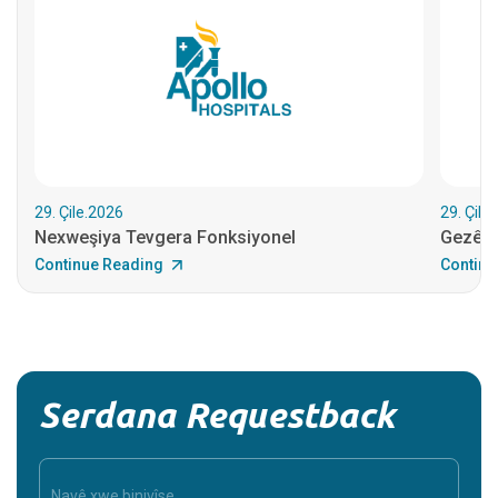
29. Çile.2026
29. Çile
Nexweşiya Tevgera Fonksiyonel
Gezên 
Continue Reading
Continu
Serdana Requestback