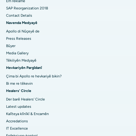
Em rêklame
SAP Reorganization 2018
Contact Details
Navenda Medyayê
Apollo di Nûçeyê de
Press Releases
Bûyer
Media Gallery
Têkiliyên Medyayê
Hevkariyên Pargîdanî
Çima bi Apollo re hevkariyê bikin?
Bi me re têkevin
Healers' Circle
Der barê Healers' Circle
Latest updates
Kalîteya klînîkî & Encamên
Accredations
IT Excellence
Enfeksiyon-kontrol