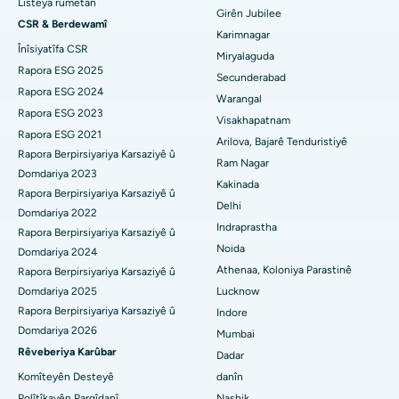
Lîsteya rûmetan
Girên Jubilee
CSR & Berdewamî
Nexweşxaneya herî baş li Hyderguda, Hyderabad
Diyalîza Peritoneal
Karimnagar
Înîsiyatîfa CSR
Miryalaguda
Nexweşxaneya herî baş li Vijay Nagar, Indore
Biopsiya gurçikê
Rapora ESG 2025
Secunderabad
Rapora ESG 2024
Warangal
Nexweşxaneya herî baş li Suryaraopeta Main Road, Kakinada
Parathyroidectomy
Rapora ESG 2023
Visakhapatnam
Rapora ESG 2021
Nexweşxaneya herî baş li Rêya Circular a Canal, Kolkata
Surgery Cytoreductive
Arilova, Bajarê Tenduristiyê
Rapora Berpirsiyariya Karsaziyê û
Ram Nagar
Nexweşxaneya herî baş li CBD Belapur, Navi Mumbai
Domdariya 2023
Guhertina Tevahî ya Çokê ya Seramîk
Kakinada
Rapora Berpirsiyariya Karsaziyê û
Delhi
Nexweşxaneya herî baş li Panchavati, Nashik
ERCP
Domdariya 2022
Indraprastha
Rapora Berpirsiyariya Karsaziyê û
Nexweşxaneya herî baş li secunderabad, Hyderabad
Noida
Domdariya 2024
Athenaa, Koloniya Parastinê
Rapora Berpirsiyariya Karsaziyê û
Nexweşxaneya çêtirîn li Seshadripuram, Bangalore
Domdariya 2025
Lucknow
Rapora Berpirsiyariya Karsaziyê û
Indore
Nexweşxaneya herî baş li Waltair Main Road, Visakhapatnam
Domdariya 2026
Mumbai
Nexweşxaneya çêtirîn li Subhash Nagar Road, Karimnagar
Rêveberiya Karûbar
Dadar
Komîteyên Desteyê
danîn
Nexweşxaneya çêtirîn li Managari, Karaikudi
Polîtîkayên Pargîdanî
Nashik