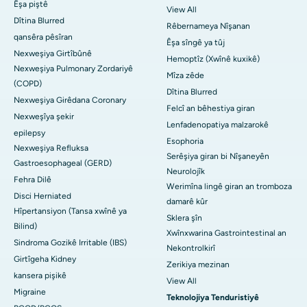
Êşa piştê
View All
Dîtina Blurred
Rêbernameya Nîşanan
qansêra pêsîran
Êşa sîngê ya tûj
Nexweşiya Girtîbûnê
Hemoptîz (Xwînê kuxikê)
Nexweşiya Pulmonary Zordariyê
Mîza zêde
(COPD)
Dîtina Blurred
Nexweşiya Girêdana Coronary
Felcî an bêhestiya giran
Nexweşîya şekir
Lenfadenopatiya malzarokê
epilepsy
Esophoria
Nexweşiya Refluksa
Serêşiya giran bi Nîşaneyên
Gastroesophageal (GERD)
Neurolojîk
Fehra Dilê
Werimîna lingê giran an tromboza
Disci Herniated
damarê kûr
Hîpertansiyon (Tansa xwînê ya
Sklera şîn
Bilind)
Xwînxwarina Gastrointestinal an
Sindroma Gozikê Irritable (IBS)
Nekontrolkirî
Girtîgeha Kidney
Zerikiya mezinan
kansera pişikê
View All
Migraine
Teknolojiya Tenduristiyê