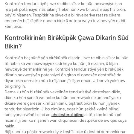
Kontrolên tenduristiyê ji we re dibe alîkar ku hûn nexweşiyek an
rewşek potansiyel nas bikin jî heke hûn xwe bi tevahî baş hîs bikin,
bêyî ti nîşanan. Tespîtkirina biwext a bi rêveberiya rast re dikare
encamên bijîjkî çêtir encam bide û xetera weya tevliheviyên ciddî
kêm bike.
Kontrolkirinên Birêkûpêk Çawa Dikarin Sûd
Bikin?
Kontrolên başbûnê yên birêkûpêk dikarin ji we re bibin alîkar ku hûn
fêr bibin ka we nexweşiyek cidî heye ku hûn jê nizanin, û kîjan
hewceyê dermankirinê ye. Kontrolên tenduristiyê yên birêkûpêk
dikarin nexweşiyên potansiyel ên giran di qonaxên destpêkê de
diyar bikin dema ku hûn ti nîşanan jî nîşan nedin. Ji ber vê yekê ew
pir girîng in.
Dema ku hûn bi rêkûpêk vekolînên tenduristiyê destnîşan dikin,
dibe ku hûn şansê we hebe ku hûn her rewşek nixumandî ya ku
dikare were çareser kirin zanibin û piştrast bikin ku hûn jiyanek
tendurist biparêzin. Ji bo nimûne, eger hûn şekirê xwînê bilind,
tansiyona xwînê bilind an
cholesterol bilind
astê, dibe ku hûn pê
nizanin ji ber ku nîşanên wan di qonaxên destpêkê de ew qas xuya
nakin.
Bijîjk her ku pêştir rewşek diyar teşhîs bike û dest bi dermankirina