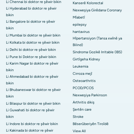
Li Chennai bi doktor re şêwir bikin
Kanserê Kolorectal
Li Hyderabad bi doktor re şêwir
Nexweşiya Girêdana Coronary
bikin
Mîabetî
Li Bangalore bi doktor re şêwir
epilepsy
bikin
hantavirus
Li Mumbai bi doktor re şêwir bikin
Hîpertansiyon (Tansa xwînê ya
Li Kolkata bi doktor re şêwir bikin
Bilind)
Li Delhi bi doktor re şêwir bikin
Sindroma Gozikê Irritable (IBS)
Li Pune bi Doktor re şêwir bikin
Girtîgeha Kidney
Li Karim Nagar bi doktor re şêwir
Leukemia
bikin
Cirroza mejî
Li Ahmedabad bi doktor re şêwir
Osteoarthritis
bikin
PCOD/PCOS
Li Bhubaneswar bi doktor re şêwir
Nexweşiya Parkinson
bikin
Arthritis dikiş
Li Bilaspur bi doktor re şêwir bikin
Şertên care
Li Guwahati bi doktor re şêwir
bikin
Stroke
Li Indore bi doktor re şêwir bikin
Bêserûberiyên Tiroîdê
Li Kakinada bi doktor re şêwir
View All