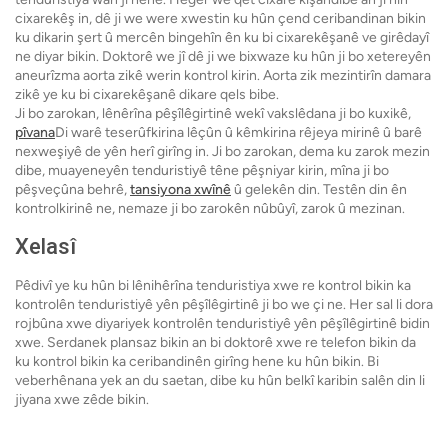
cixarekêş in, dê ji we were xwestin ku hûn çend ceribandinan bikin
ku dikarin şert û mercên bingehîn ên ku bi cixarekêşanê ve girêdayî
ne diyar bikin. Doktorê we jî dê ji we bixwaze ku hûn ji bo xetereyên
aneurîzma aorta zikê werin kontrol kirin. Aorta zik mezintirîn damara
zikê ye ku bi cixarekêşanê dikare qels bibe.
Ji bo zarokan, lênêrîna pêşîlêgirtinê wekî vakslêdana ji bo kuxikê,
pîvana
Di warê teserûfkirina lêçûn û kêmkirina rêjeya mirinê û barê
nexweşiyê de yên herî girîng in. Ji bo zarokan, dema ku zarok mezin
dibe, muayeneyên tenduristiyê têne pêşniyar kirin, mîna ji bo
pêşveçûna behrê,
tansiyona xwînê
û gelekên din. Testên din ên
kontrolkirinê ne, nemaze ji bo zarokên nûbûyî, zarok û mezinan.
Xelasî
Pêdivî ye ku hûn bi lênihêrîna tenduristiya xwe re kontrol bikin ka
kontrolên tenduristiyê yên pêşîlêgirtinê ji bo we çi ne. Her sal li dora
rojbûna xwe diyariyek kontrolên tenduristiyê yên pêşîlêgirtinê bidin
xwe. Serdanek plansaz bikin an bi doktorê xwe re telefon bikin da
ku kontrol bikin ka ceribandinên girîng hene ku hûn bikin. Bi
veberhênana yek an du saetan, dibe ku hûn belkî karibin salên din li
jiyana xwe zêde bikin.