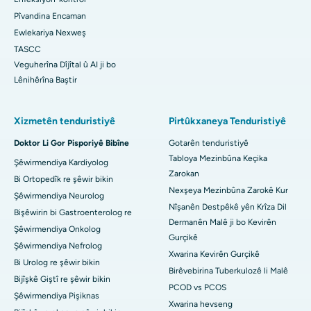
Pîvandina Encaman
Ewlekariya Nexweş
TASCC
Veguherîna Dîjîtal û AI ji bo
Lênihêrîna Baştir
Xizmetên tenduristiyê
Pirtûkxaneya Tenduristiyê
Doktor Li Gor Pisporiyê Bibîne
Gotarên tenduristiyê
Tabloya Mezinbûna Keçika
Şêwirmendiya Kardiyolog
Zarokan
Bi Ortopedîk re şêwir bikin
Nexşeya Mezinbûna Zarokê Kur
Şêwirmendiya Neurolog
Nîşanên Destpêkê yên Krîza Dil
Bişêwirin bi Gastroenterolog re
Dermanên Malê ji bo Kevirên
Şêwirmendiya Onkolog
Gurçikê
Şêwirmendiya Nefrolog
Xwarina Kevirên Gurçikê
Bi Urolog re şêwir bikin
Birêvebirina Tuberkulozê li Malê
Bijîşkê Giştî re şêwir bikin
PCOD vs PCOS
Şêwirmendiya Pişiknas
Xwarina hevseng