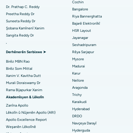
Nexweşxaneya herî baş li Arilova, Vizag
Neştergeriya Dilê Kêm Invasive
Cochin
Diyabetolog bibîne
Dr. Prathap C. Reddy
Bangalore
Nexweşxaneya herî baş li Kanpur Road, Lucknow
Ablation kateter
Preetha Reddy Dr
Riya Bannerghatta
Suneeta Reddy Dr
Bajarê Elektronîkî
Nexweşxaneya herî baş li Sektora-26, Noida
Jinekolog Bibîne
Surgery Veavakirina ACL
Şobana Kamînenî Xanim
HSR Layout
Sangita Reddy Dr
Nexweşxaneya herî baş li Gandhinagar, Ahmedabad
Veguhestina erikê Berepaş
Jayanagar
.
Seshadripuram
Bijîşkê Giştî Bibîne
Nexweşxaneya herî baş li Aragonda, Andhra Pradesh
Ablation endometrial
Derhênerên Serbixwe ➤
Rêya Sarjapur
Mysore
Nexweşxaneya herî baş li Bannerghatta Road, Bangalore
Embolîzasyona Artery Uterine
Birêz MBN Rao
Madurai
Birêz Som Mittal
Psîkolog Bibîne
Nexweşxaneya herî baş li Yekîneya-15, Bhubaneswar
Ovarian Cystectomy
Karur
Xanim V. Kavitha Dutt
Nellore
Murali Doraiswamy Dr
Nexweşxaneya herî baş li Seepat Road, Bilaspur
Emeliyata Penceşêrê Sîngê
Aragonda
Rama Bijapurkar Xanim
Cerrahê Giştî Bibîne
Trichy
Nexweşxaneya herî baş li Ellisbridge, Ahmedabad
Brachytherapy
Akademîsyen & Lêkolîn
Karaikudi
Zanîna Apollo
Nexweşxaneya herî baş li New Delhiyê
Kolonyoscopy
Hyderabad
Lêkolîn û Nûjenên Apollo (ARI)
DRDO
Nexweşxaneya herî baş li DRDO, Hyderabad
Apollo Excellence Report
Polypotomy
Navçeya Darayî
Weşanên Lêkolînê
Hyderguda
Nexweşxaneya herî baş li GS Road, Guwahati
Stîlasyona Mejî ya Kûr