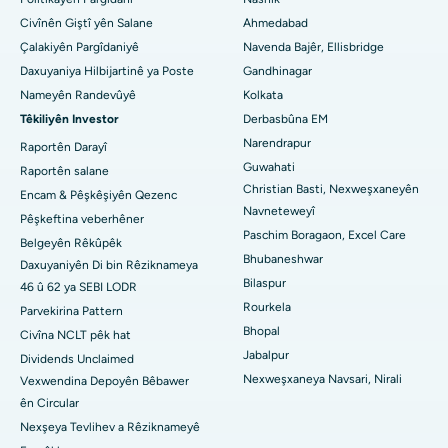
Civînên Giştî yên Salane
Ahmedabad
Nexweşxaneya herî baş li Arepally, Warangal
Çalakiyên Pargîdaniyê
Navenda Bajêr, Ellisbridge
Nexweşxaneya herî baş li Arera Colony, Bhopal
Daxuyaniya Hilbijartinê ya Poste
Gandhinagar
Nameyên Randevûyê
Kolkata
Nexweşxaneya çêtirîn li Jayanagar, Bangalore
Têkiliyên Investor
Derbasbûna EM
Narendrapur
Nexweşxaneya herî baş li KK Nagar, Madurai
Raportên Darayî
Guwahati
Raportên salane
Nexweşxaneya çêtirîn li Ramji Nagar, Nellore
Christian Basti, Nexweşxaneyên
Encam & Pêşkêşiyên Qezenc
Navneteweyî
Pêşkeftina veberhêner
Nexweşxaneya çêtirîn li Sektora-19, Rourkela
Paschim Boragaon, Excel Care
Belgeyên Rêkûpêk
Bhubaneshwar
Daxuyaniyên Di bin Rêziknameya
Nexweşxaneya herî baş li Swargate, Pune
Bilaspur
46 û 62 ya SEBI LODR
Nexweşxaneya Penceşêrê ya Jinan a Herî Baş li Başûrê Delhiyê
Rourkela
Parvekirina Pattern
Bhopal
Civîna NCLT pêk hat
Jabalpur
Dividends Unclaimed
Nexweşxaneya Navsari, Nirali
Vexwendina Depoyên Bêbawer
ên Circular
Nexşeya Tevlihev a Rêziknameyê