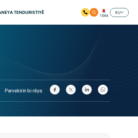
ANEYA TENDURISTIYÊ
KU
1066
Parvekirin bi rêya: