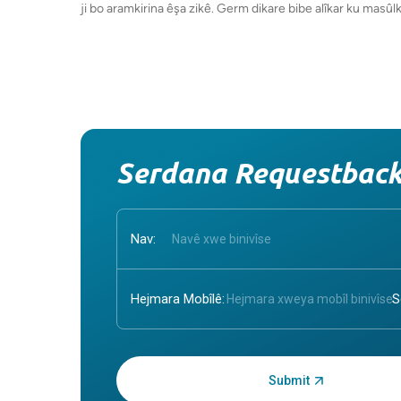
ji bo aramkirina êşa zikê. Germ dikare bibe alîkar ku masû
Serdana Requestbac
Nav:
Hejmara Mobîlê:
OTP binivîse: