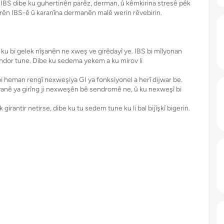
IBS dibe ku guhertinên parêz, derman, û kêmkirina stresê pêk
zkerên IBS-ê û karanîna dermanên malê werin rêvebirin.
u bi gelek nîşanên ne xweş ve girêdayî ye. IBS bi mîlyonan
ndor tune. Dibe ku sedema yekem a ku mirov li
bi heman rengî nexweşiya GI ya fonksiyonel a herî dijwar be.
yanê ya girîng ji nexweşên bê sendromê ne, û ku nexweşî bi
irantir netirse, dibe ku tu sedem tune ku li bal bijîşkî bigerin.