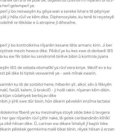
manek din a di vê polê de, tegaserod (Zelnorm) nîşanên di IBS-
a herî gelemperî ye.
rî ji bo nexweşên ku giliya wan a sereke îshal e tê pêşniyar
şilê ji hêla rûvî ve kêm dike. Diphenoxylate, ku tenê bi reçeteyê
kodeînê re têkildar e û atropine jî dihewîne.
erî ji bo kontrolkirina nîşanên kesane tête armanc kirin. Ji ber
gihiştinek mezin hewce dike. Pêdivî ye ku kes xwe di derbarê IBS
 da ku ew fêr bibin ku sendromê birêve bibin û kontrola jiyana
weşên IBS de xebata otomatîkî ya rûvî xera kiriye. Wezîf ev e ku
st pê dike bi tiştek vexwarinê ye - wek mînak xwarin,
inên ku tê de sorbitol hene, hilberên şîr, alkol, sêv û fêkiyên
î, fasûlî, kelem, û brokolî) - ji holê rakin. nîşanan kêm dibin.
 ka kîjan cûdahiyek berbiçav dike
bin ji şîrê xwe dûr bixin, hûn dikarin pêvekên enzîma lactase
 zêdekirina fîberê ye ku mezinahiya stoyê zêde bike û tevgera
e her gav nîşanên rûvî çêtir nake, lê gelek ceribandinên klînîkî
zikê hêsan dike. Û, carinan ew dikare îshaliyê jî baştir bike.
ikarin pêlekek germkirina malê bikar bînin, rêyek hêsan û erzan