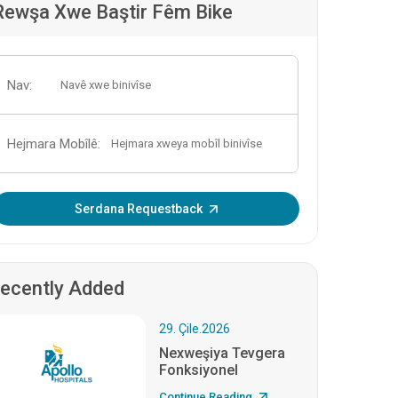
Rewşa Xwe Baştir Fêm Bike
Nav:
Hejmara Mobîlê:
OTP binivîse:
Serdana Requestback
ecently Added
29. Çile.2026
Nexweşiya Tevgera
Fonksiyonel
Continue Reading