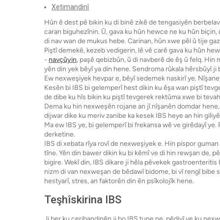
Xetimandinî
Hûn ê dest pê bikin ku di binê zikê de tengasiyên berbelav
caran biguhezînin. Û, gava ku hûn hewce ne ku hûn biçin, di
di nav wan de mukus hebe. Carinan, hûn xwe pêl û tije gaz 
Piştî demekê, kezeb vedigerin, lê vê carê gava ku hûn hewl 
-
navçûyin
, paşê qebizbûn, û di navberê de êş û felq. Hin m
yên din yek bêyî ya din hene. Sendroma rûkala hêrsbûyî ji 
Ew nexweşiyek hevpar e, bêyî sedemek naskirî ye. Nîşaneya
Kesên bi IBS bi gelemperî hest dikin ku êşa wan piştî te
de dibe ku hîs bikin ku piştî tevgerek rektûma xwe bi tevahî
Dema ku hin nexweşên rojane an jî nîşanên domdar hene, y
dijwar dike ku meriv zanibe ka kesek IBS heye an hin giliyê
Ma ew IBS ye, bi gelemperî bi frekansa wê ve girêdayî ye. 
derketine.
IBS di xebata rîya rovî de nexweşiyek e. Hin pispor guman 
tîne. Yên din bawer dikin ku bi kêmî ve di hin rewşan de, 
bigire. Wekî din, IBS dikare ji hêla pêvekek gastroenteritis (
nizm di van nexweşan de bêdawî bidome, bi vî rengî bibe
hestyarî, stres, an faktorên din ên psîkolojîk hene.
Teşhîskirina IBS
Ji ber ku ceribandinên ji bo IBS tune ne, pêdivî ye ku nexwe