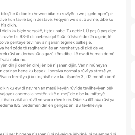
 bikişîne û dibe ku hewce bike ku rovîyên xwe ji gelemperî pir
vê hûn tavilê biçin destavê. Feqiyên we sist û avî ne, dibe ku
hîs dikin.
didin ku biçin serşokê, tiştek nabe. Tu qebiz î. Û paş û paş diçe
irovên bi IBS-ê di navbera qebîlbûn û îshalê de cîh digirin, lê
bo vê çenteyê tevlihev a nîşanan têgînek balkêş e.
 herî zêde tê ragihandin êş an nerehetiya di zikê de ye.
vgerek rûvî an derbasbûna gazê kêm dibe. Lê ew di heman demê
 vala nekirine.
ên din jî demên dirêj ên bê nîşanan dijîn. Van nimûneyan
n carinan hene ku beşek ji bersiva normal a rûvî ya stresê ye.
Pîvana fermî ya ji bo teşhîsê ev e ku nîşanên 3 ji 12 mehên berê
dikin ku ew di nav reh an masûlkeyên rûvî de tevliheviyan pêk
pêvajoyek anormal a hestên zikê di mejî de dibe ku mifteyê
iltîhaba zikê an rûvî) ve were rêve kirin. Dibe ku iltîhaba rûvî ya
 sedema IBS. Sedemên din ên gengaz ên IBS tevliheviya
şî li ser bingeha nîşanan û bi pêvajoya jêbirinê, bi gelemperî bi