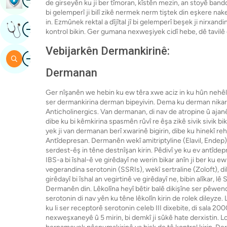
de girseyên ku ji ber tîmoran, kîstên mezin, an stoyê bando
bi gelemperî ji bilî zikê nermek nerm tiştek din eşkere na
in. Ezmûnek rektal a dîjîtal jî bi gelemperî beşek ji nirxan
Wêne
Raya Pisporê Bistînin
kontrol bikin. Ger gumana nexweşiyek cidî hebe, dê tavilê 
Vebijarkên Dermankirinê:
Wêne
Gerr
Dermanan
Ger nîşanên we hebin ku ew têra xwe aciz in ku hûn nehêlin
ser dermankirina derman bipeyivin. Dema ku derman nikarib
Anticholinergics. Van dermanan, di nav de atropine û ajan
dibe ku bi kêmkirina spasmên rûvî re êşa zikê sivik sivik bi
yek ji van dermanan berî xwarinê bigirin, dibe ku hinekî reh
Antîdepresan. Dermanên wekî amitriptyline (Elavil, Endep
serdest-êş in têne destnîşan kirin. Pêdivî ye ku ev antîde
IBS-a bi îshal-ê ve girêdayî ne werin bikar anîn ji ber ku e
vegerandina serotonin (SSRIs), wekî sertraline (Zoloft), d
girêdayî bi îshal an vegirtinê ve girêdayî ne, bibin alîkar, lê 
Dermanên din. Lêkolîna heyî bêtir balê dikişîne ser pêwen
serotonin di nav yên ku têne lêkolîn kirin de rolek dileyze.
ku li ser receptorê serotonin celeb III dixebite, di sala 20
nexweşxaneyê û 5 mirin, bi demkî ji sûkê hate derxistin. Lot