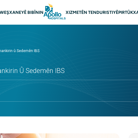
n main
WEŞXANEYÊ BIBÎNIN
XIZMETÊN TENDURISTIYÊ
PIRTÛKX
mankirin û Sedemên IBS
ankirin Û Sedemên IBS