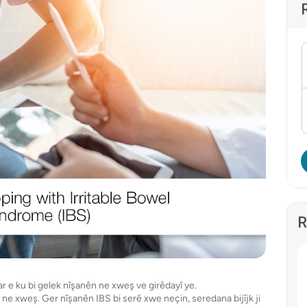
R
 e ku bi gelek nîşanên ne xweş ve girêdayî ye.
e xweş. Ger nîşanên IBS bi serê xwe neçin, seredana bijîjk ji