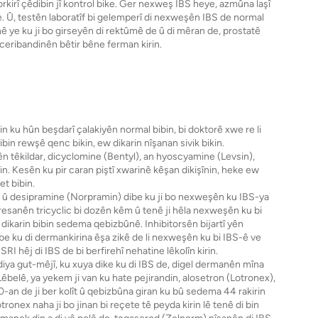
rkirî çêdibin jî kontrol bike. Ger nexweş IBS heye, azmûna laşî
ke. Û, testên laboratîf bi gelemperî di nexweşên IBS de normal
dinê ye ku ji bo girseyên di rektûmê de û di mêran de, prostatê
ceribandinên bêtir bêne ferman kirin.
 ku hûn beşdarî çalakiyên normal bibin, bi doktorê xwe re li
in rewşê qenc bikin, ew dikarin nîşanan sivik bikin.
ên têkildar, dicyclomine (Bentyl), an hyoscyamine (Levsin),
kin. Kesên ku pir caran piştî xwarinê kêşan dikişînin, heke ew
et bibin.
) û desipramine (Norpramin) dibe ku ji bo nexweşên ku IBS-ya
presanên tricyclic bi dozên kêm û tenê ji hêla nexweşên ku bi
w dikarin bibin sedema qebizbûnê. Inhibitorsên bijartî yên
ibe ku di dermankirina êşa zikê de li nexweşên ku bi IBS-ê ve
SSRI hêj di IBS de bi berfirehî nehatine lêkolîn kirin.
diya gut-mêjî, ku xuya dike ku di IBS de, digel dermanên mîna
 Lêbelê, ya yekem ji van ku hate pejirandin, alosetron (Lotronex),
00-an de ji ber kolît û qebizbûna giran ku bû sedema 44 rakirin
ronex naha ji bo jinan bi reçete tê peyda kirin lê tenê di bin