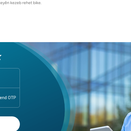
lkeyên kezeb rehet bike.
k