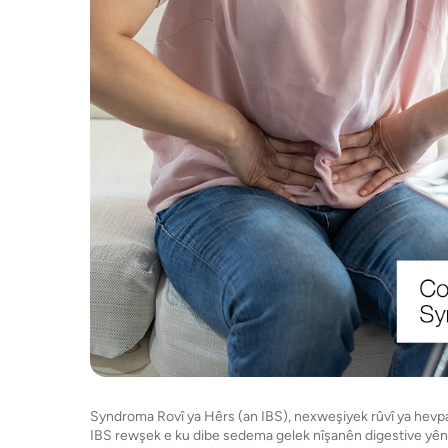
Syndroma Rovî ya Hêrs (an IBS), nexweşiyek rûvî ya hevpar
IBS rewşek e ku dibe sedema gelek nîşanên digestive yên n