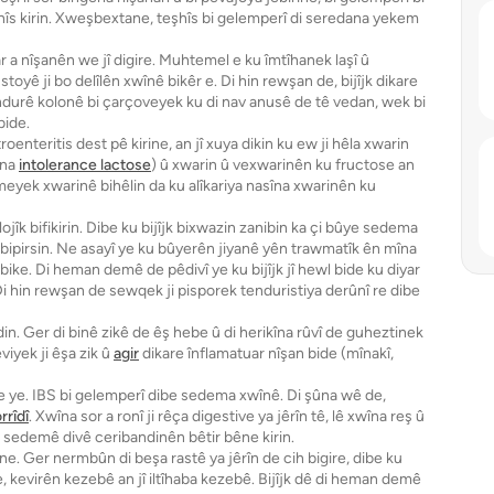
hîs kirin. Xweşbextane, teşhîs bi gelemperî di seredana yekem
dar a nîşanên we jî digire. Muhtemel e ku îmtîhanek laşî û
oyê ji bo delîlên xwînê bikêr e. Di hin rewşan de, bijîjk dikare
undurê kolonê bi çarçoveyek ku di nav anusê de tê vedan, wek bi
bide.
oenteritis dest pê kirine, an jî xuya dikin ku ew ji hêla xwarin
ina
intolerance lactose
) û xwarin û vexwarinên ku fructose an
eyek xwarinê bihêlin da ku alîkariya nasîna xwarinên ku
ojîk bifikirin. Dibe ku bijîjk bixwazin zanibin ka çi bûye sedema
 bipirsin. Ne asayî ye ku bûyerên jiyanê yên trawmatîk ên mîna
bike. Di heman demê de pêdivî ye ku bijîjk jî hewl bide ku diyar
i hin rewşan de sewqek ji pisporek tenduristiya derûnî re dibe
din. Ger di binê zikê de êş hebe û di herikîna rûvî de guheztinek
iyek ji êşa zik û
agir
dikare înflamatuar nîşan bide (mînakî,
tive ye. IBS bi gelemperî dibe sedema xwînê. Di şûna wê de,
rîdî
. Xwîna sor a ronî ji rêça digestive ya jêrîn tê, lê xwîna reş û
ina sedemê divê ceribandinên bêtir bêne kirin.
îne. Ger nermbûn di beşa rastê ya jêrîn de cih bigire, dibe ku
de, kevirên kezebê an jî iltîhaba kezebê. Bijîjk dê di heman demê