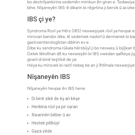
bo destnîşankirina sedemên mimkun ên giran e. Tedawiya 
bîne. Nîşaneyên IBS-ê dikarin bi rêgirtina ji bersik û aci
IBS çi ye?
Syndroma Rovî ya Hêrs (IBS) nexweşiyek rûvî ya hevpar e k
mirovan bandor dike, lê sedemek naskirî û dermanek bi ba
gastroenterologîstan dibînin ev e.
Dibe ku sendroma rûkala hêrsbûyî ji bo nexweş û bijîjkan 
Gelek lêkolînan dît ku nexweşên bi IBS xwedan qalîteya ji
giranî di binê teşhîsê de ye.
Heya ku mirovek bi rastî nebaş be an ji îhtîmala nexweşiyek g
Nîşaneyên IBS
Nîşaneyên hevpar ên IBS hene:
Di binê zikê de êş an kêşe
Herikîna rûvî ya pir caran
Xwarinên bêber û av
Hestek pêlbûyî
Gaza zêde