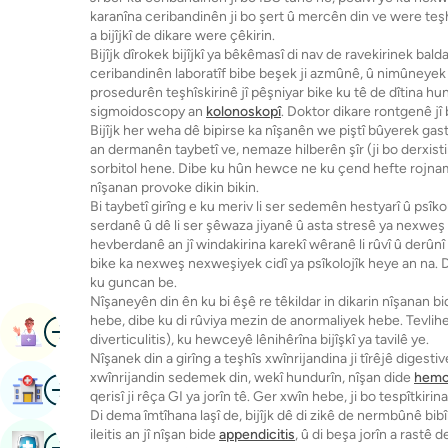
karanîna ceribandinên ji bo şert û mercên din ve were teş
a bijîjkî de dikare were çêkirin.
Bijîjk dîrokek bijîjkî ya bêkêmasî di nav de ravekirinek bal
ceribandinên laboratîf bibe beşek ji azmûnê, û nimûneyek st
prosedurên teşhîskirinê jî pêşniyar bike ku tê de dîtina h
sigmoidoscopy an
kolonoskopî
. Doktor dikare rontgenê jî 
Bijîjk her weha dê bipirse ka nîşanên we piştî bûyerek gastr
an dermanên taybetî ve, nemaze hilberên şîr (ji bo derxist
sorbitol hene. Dibe ku hûn hewce ne ku çend hefte rojnam
nîşanan provoke dikin bikin.
Bi taybetî girîng e ku meriv li ser sedemên hestyarî û psîkol
serdanê û dê li ser şêwaza jiyanê û asta stresê ya nexweş
hevberdanê an jî windakirina karekî wêranê li rûvî û derûnî 
bike ka nexweş nexweşiyek cidî ya psîkolojîk heye an na. D
ku guncan be.
Nîşaneyên din ên ku bi êşê re têkildar in dikarin nîşanan bi
hebe, dibe ku di rûviya mezin de anormaliyek hebe. Tevlihev
Wêne
Destnîşankirinê Book
diverticulitis), ku hewceyê lênihêrîna bijîşkî ya tavilê ye.
Nîşanek din a girîng a teşhîs xwînrijandina ji tîrêjê diges
xwînrijandin sedemek din, wekî hundurîn, nîşan dide
hemor
Wêne
Nexweşxaneyê Bibînin
qerisî ji rêça GI ya jorîn tê. Ger xwîn hebe, ji bo tespîtkir
Di dema îmtîhana laşî de, bijîjk dê di zikê de nermbûnê bib
ileitis an jî nîşan bide
appendicitis
, û di beşa jorîn a rastê 
Wêne
Pirtûka Lêkolîna Tenduristiyê