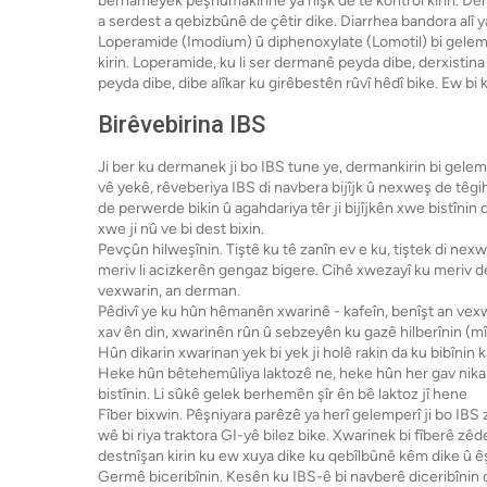
bernameyek pêşnumakirinê ya hişk de tê kontrol kirin. Der
a serdest a qebizbûnê de çêtir dike. Diarrhea bandora alî y
Loperamide (Imodium) û diphenoxylate (Lomotil) bi gelempe
kirin. Loperamide, ku li ser dermanê peyda dibe, derxistina 
peyda dibe, dibe alîkar ku girêbestên rûvî hêdî bike. Ew bi 
Birêvebirina IBS
Ji ber ku dermanek ji bo IBS tune ye, dermankirin bi gelemp
vê yekê, rêveberiya IBS di navbera bijîjk û ​​nexweş de tê
de perwerde bikin û agahdariya têr ji bijîjkên xwe bistînin
xwe ji nû ve bi dest bixin.
Pevçûn hilweşînin. Tiştê ku tê zanîn ev e ku, tiştek di nex
meriv li acizkerên gengaz bigere. Cihê xwezayî ku meriv de
vexwarin, an derman.
Pêdivî ye ku hûn hêmanên xwarinê - kafeîn, benîşt an vexwar
xav ên din, xwarinên rûn û sebzeyên ku gazê hilberînin (mînak
Hûn dikarin xwarinan yek bi yek ji holê rakin da ku bibînin
Heke hûn bêtehemûliya laktozê ne, heke hûn her gav nikari
bistînin. Li sûkê gelek berhemên şîr ên bê laktoz jî hene
Fîber bixwin. Pêşniyara parêzê ya herî gelemperî ji bo IBS
wê bi riya traktora GI-yê bilez bike. Xwarinek bi fîberê zêd
destnîşan kirin ku ew xuya dike ku qebîlbûnê kêm dike û êşa 
Germê biceribînin. Kesên ku IBS-ê bi navberê diceribînin d