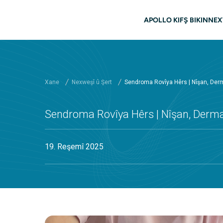
Skip to main content
navîgasyo
APOLLO KIFŞ BIKIN
NEX
Xane
Nexweşî û Şert
Sendroma Rovîya Hêrs | Nîşan, Der
Sendroma Rovîya Hêrs | Nîşan, Derm
19. Reşemî 2025