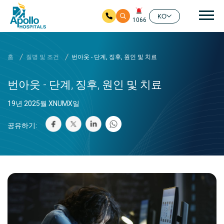
메
KO
1066
메인 컨텐츠로 가기
홈
질병 및 조건
번아웃 - 단계, 징후, 원인 및 치료
번아웃 - 단계, 징후, 원인 및 치료
19년 2025월 XNUMX일
공유하기: