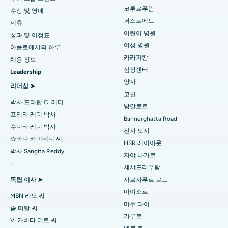
코투르푸람
첸나이 코투르푸람 최고의 병원
지방 흡입술
수상 및 영예
피부과 전문의를 찾아보세요
퍼스트메드
제휴
Karur Kovai Road 최고의 병원
관상 동맥 혈관 조영술
어린이 병원
성과 및 이정표
여성 병원
아폴로에서의 하루
첸나이 카라파캄 최고의 병원
Transcatheter 대동맥 판막 교체
비뇨기과 의사 찾기
카라파캄
채용 정보
심장센터
비자그 아릴로바 최고의 병원
MitraClip 밸브 수리
Leadership
양자
리더십 ➤
러크나우 칸푸르 로드 최고의 병원
당뇨병 전문의 찾기
최소 침습 심장 수술
코친
박사 프라탑 C. 레디
방갈로르
노이다 26구역 최고의 병원
카테터 절제
프리타 레디 박사
Bannerghatta Road
수니타 레디 박사
산부인과 의사 찾기
전자 도시
간디나가르, 아메다바드 최고의 병원
ACL 재건 수술
쇼바나 카미네니 씨
HSR 레이아웃
박사 Sangita Reddy
안드라프라데시주 아라고다 최고의 병원
역 어깨 교체
자야 나가르
.
일반의를 찾아보세요
세샤드리푸람
방갈로르 반네르가타 로드 최고의 병원
자궁 내막 절제술
독립 이사 ➤
사르자푸르 로드
마이소르
부바네스와르 Unit-15 최고의 병원
자궁 동맥 색전술
MBN 라오 씨
심리학자 찾기
마두 라이
솜 미탈 씨
빌라스푸르 시파트 로드 최고의 병원
난소 방광 절제술
카루르
V. 카비타 더트 씨