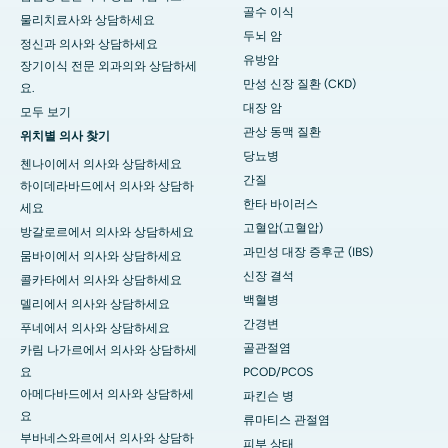
골수 이식
물리치료사와 상담하세요
두뇌 암
정신과 의사와 상담하세요
유방암
장기이식 전문 외과의와 상담하세
만성 신장 질환 (CKD)
요.
대장 암
모두 보기
관상 동맥 질환
위치별 의사 찾기
당뇨병
첸나이에서 의사와 상담하세요
간질
하이데라바드에서 의사와 상담하
한타 바이러스
세요
고혈압(고혈압)
방갈로르에서 의사와 상담하세요
과민성 대장 증후군 (IBS)
뭄바이에서 의사와 상담하세요
신장 결석
콜카타에서 의사와 상담하세요
백혈병
델리에서 의사와 상담하세요
간경변
푸네에서 의사와 상담하세요
골관절염
카림 나가르에서 의사와 상담하세
요
PCOD/PCOS
아메다바드에서 의사와 상담하세
파킨슨 병
요
류마티스 관절염
부바네스와르에서 의사와 상담하
피부 상태