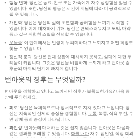
행동 변화
: 당신은 동료, 친구 또는 가족에게 자주 냉정함을 잃을 수
있습니다. 또한, 당신의 행동은 시간이 지남에 따라 더 공격적으로
될 수 있습니다.
개인화
: 당신은 당신의 삶에 초연함과 공허함을 느끼기 시작할 수
있습니다. 이에 대처하기 위해, 당신은 변덕스러워지고 도박, 마약
등과 같은 위험한 스릴을 선택할 수 있습니다.
우울증
: 이 단계에서는 인생이 무의미하다고 느껴지고 어떤 희망도
찾을 수 없습니다.
정신적 붕괴
: 당신은 전체 상황에 대처하지 못하고, 실패에 대한 두
려움이 커집니다. 그것은 당신을 비참하게 느끼게 하고 번아웃 증
후군의 마지막 단계에 빠지게 합니다.
번아웃의 징후는 무엇일까?
번아웃을 경험하고 있다고 느끼지만 징후가 불확실한가요? 다음 증
상에 주의하세요.
피로
: 당신은 육체적으로나 정서적으로 지쳐 있다고 느낍니다. 당
신은 지속적인 신체적 증상을 경험합니다.
두통
, 복통, 식욕 부진, 수
면 장애 등의 증상이 나타납니다.
과민성
: 번아웃에 대처하는 것은 쉽지 않습니다. 번아웃은 다음과
같은 결과를 초래할 수 있습니다.
화를 내다
자주. 집안일, 직장 회의