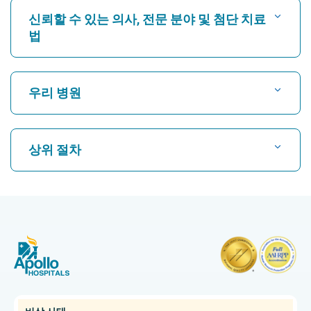
신뢰할 수 있는 의사, 전문 분야 및 첨단 치료
법
병원 찾기
우리 병원
심장 전문의를 찾으세요
코친 카루쿠티 최고의 병원
상위 절차
첸나이 그램스 로드 최고의 병원
신경과 전문의를 찾아보세요
마이소르 Kuvempunagar 최고의 병원
CABG
첸나이 Vanagaram 최고의 병원
CAR T 세포 치료
정형외과 의사 찾기
첸나이 테인암펫 최고의 병원
복강경 담낭 절제술
첸나이 OMR 지역 최고의 병원
자궁 적출술
종양 전문의를 찾아보세요
아메다바드 간디나가르 바트 지역 최고의 암 병원
신장 이식