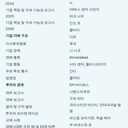
방갈로르 Seshadripuram 최고의 병원
노
2024
아테나, 방어 식민지
기업 책임 및 지속 가능성 보고서
비사카파트남 월테어 메인 로드 최고의 병원
2025
러크 나우
기업 책임 및 지속 가능성 보고서
인도 르
카림나가르 Subhash Nagar Road 최고의 병원
2026
뭄바이
카라이쿠디 마나가리 최고의 병원
기업 지배 구조
다르
이사회위원회
푸네
와랑갈 아레팔리 최고의 병원
기업 정책
나 시크
연례 총회
Ahmedab​​ad
보팔 아레라 콜로니 최고의 병원
기업 행동
시티 센터, 엘리스브리지
방갈로르 Jayanagar 최고의 병원
우편 투표 통지
간디
임명장
콜카타
마두라이 KK Nagar 최고의 병원
투자자 관계
EM 바이패스
나렌드라푸르
Nellore Ramji Nagar 최고의 병원
재무 보고서
구와 하티
연례 보고서
Rourkela, Sector-19 최고의 병원
크리스티안 바스티, 인터내셔널 병
결과 및 수익 발표
원
투자자 프리젠 테이션
푸네 스와르가테 최고의 병원
파스침 보라가온, 엑셀 케어
규제 서류
부 바네스와 르
남델리 최고의 여성 암 전문 병원
SEBI LODR 규정 46 및 62에 따른