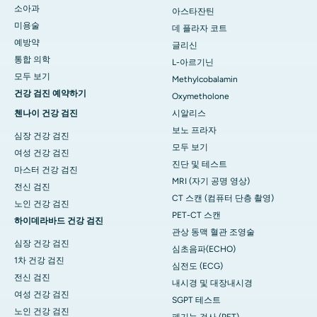
소아과
아스타잔틴
미용술
데 플라자 코트
예방약
글리신
통합 의학
L-아르기닌
모두 보기
Methylcobalamin
건강 검진 예약하기
Oxymetholone
첸나이 건강 검진
시알리스
보노 프라자
심장 건강 검진
모두 보기
여성 건강 검진
진단 및 테스트
마스터 건강 검진
MRI (자기 공명 영상)
전신 검진
CT 스캔 (컴퓨터 단층 촬영)
노인 건강 검진
PET-CT 스캔
하이데라바드 건강 검진
관상 동맥 혈관 조영술
심장 건강 검진
심초음파(ECHO)
1차 건강 검진
심전도 (ECG)
전신 검진
내시경 및 대장내시경
여성 건강 검진
SGPT 테스트
노인 건강 검진
폐기능 검사 (PFT)