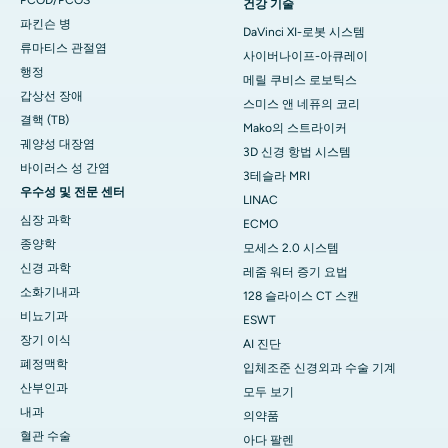
건강 기술
파킨슨 병
DaVinci XI-로봇 시스템
류마티스 관절염
사이버나이프-아큐레이
행정
메릴 쿠비스 로보틱스
갑상선 장애
스미스 앤 네퓨의 코리
결핵 (TB)
Mako의 스트라이커
궤양성 대장염
3D 신경 항법 시스템
바이러스 성 간염
3테슬라 MRI
우수성 및 전문 센터
LINAC
심장 과학
ECMO
종양학
모세스 2.0 시스템
신경 과학
레줌 워터 증기 요법
소화기내과
128 슬라이스 CT 스캔
비뇨기과
ESWT
장기 이식
AI 진단
폐정맥학
입체조준 신경외과 수술 기계
산부인과
모두 보기
내과
의약품
혈관 수술
아다 팔렌