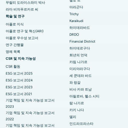
넬로 ​​르
무랄리 도라이스와미 박사
아메다바드 엘리스브리지 최고의 병원
유방암 수술
아라곤다
일반외과 의사를 찾아보세요
라마 비자푸르카르 씨
Trichy
뉴델리 최고의 병원
근접 치료
학술 및 연구
Karaikudi
아폴로 지식
하이데라바드 DRDO 최고의 병원
대장 내시경 검사
하이데라바드
아폴로 연구 및 혁신(ARI)
DRDO
구와하티 GS 로드 최고의 병원
폴립 절제술
아폴로 우수성 보고서
Financial District
연구 간행물
하이데르구다
하이데르구다, 하이데라바드 최고의 병원
심뇌 자극
명예 목록
희년의 언덕
CSR 및 지속 가능성
인도르 비자이 나가르 최고의 병원
복막 투석
카림 나가르
CSR 활동
미리야라구다
카키나다 수랴라오페타 메인 로드 최고의 병원
신장 생검
ESG 보고서 2025
세 쿤데라 바드
ESG 보고서 2024
와 랑갈
콜카타 카날 서큘러 로드 최고의 병원
부갑상선 절제술
ESG 보고서 2023
비사 카파 트남
ESG 보고서 2021
나비뭄바이 벨라푸르 CBD 최고의 병원
세포축소수술
아릴로바, 헬스 시티
기업 책임 및 지속 가능성 보고서
람 나가르
나시크 판차바티 최고의 병원
세라믹 총 무릎 교체 수술
2023
카키 나다
기업 책임 및 지속 가능성 보고서
델리
하이데라바드 세쿤데라바드 최고의 병원
ERCP
2022
인드라프라스타
기업 책임 및 지속 가능성 보고서