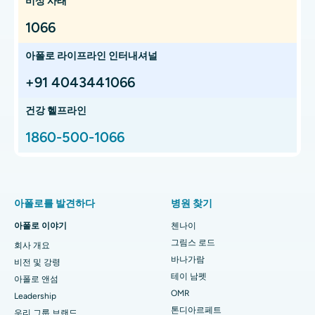
비상 사태
방갈로르 일렉트로닉 시티 최고의 암 병원
체외충격파쇄석술
1066
소화기내과 전문의를 찾아보세요
첸나이 테인암펫 최고의 암 병원
간 이식
아폴로 라이프라인 인터내셔널
방갈로르 HSR 레이아웃 최고의 암 병원
폐 이식
장기 이식 전문 외과의를 찾으세요
+91 4043441066
첸나이 최고의 양성자 암 치료 센터
고관절 전 치환술
건강 헬프라인
이비인후과 전문의를 찾아보세요
첸나이 사우전드 라이츠 최고의 어린이 병원
총 고관절 교체
1860-500-1066
첸나이 사우전드 라이츠 최고의 여성 병원
양성자 치료
폐 전문의 찾기
구와하티 파스침 보라가온 최고의 병원
최소 침습성 Subvastus 총 무릎 교체 수술
아폴로를 발견하다
병원 찾기
첸나이 PH 로드 최고의 병원
패스트트랙 데이케어 무릎 교체 수술
아폴로 이야기
첸나이
치과의사 찾기
그림스 로드
첸나이 사우전드 라이츠 최고의 심장 센터
슬리브 위 절제술
회사 개요
바나가람
비전 및 강령
하이데라바드 주빌리 힐스 최고의 병원
라식 수술
테이 남펫
아폴로 앤섬
소아과를 찾아보세요
OMR
Leadership
첸나이 톤디아르펫 최고의 병원
코 성형
톤디아르페트
우리 그룹 브랜드