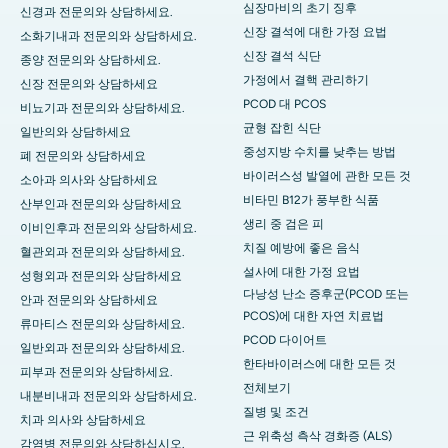
심장마비의 초기 징후
신경과 전문의와 상담하세요.
신장 결석에 대한 가정 요법
소화기내과 전문의와 상담하세요.
신장 결석 식단
종양 전문의와 상담하세요.
가정에서 결핵 관리하기
신장 전문의와 상담하세요
PCOD 대 PCOS
비뇨기과 전문의와 상담하세요.
균형 잡힌 식단
일반의와 상담하세요
중성지방 수치를 낮추는 방법
폐 전문의와 상담하세요
바이러스성 발열에 관한 모든 것
소아과 의사와 상담하세요
비타민 B12가 풍부한 식품
산부인과 전문의와 상담하세요
생리 중 검은 피
이비인후과 전문의와 상담하세요.
치질 예방에 좋은 음식
혈관외과 전문의와 상담하세요.
설사에 대한 가정 요법
성형외과 전문의와 상담하세요
다낭성 난소 증후군(PCOD 또는
안과 전문의와 상담하세요
PCOS)에 대한 자연 치료법
류마티스 전문의와 상담하세요.
PCOD 다이어트
일반외과 전문의와 상담하세요.
한타바이러스에 대한 모든 것
피부과 전문의와 상담하세요.
전체보기
내분비내과 전문의와 상담하세요.
질병 및 조건
치과 의사와 상담하세요
근 위축성 측삭 경화증 (ALS)
감염병 전문의와 상담하십시오.