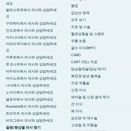
세요
행정
빌라스푸르에서 의사와 상담하세
갑상선 장애
요
모두 보기
구와하티에서 의사와 상담하세요
치료 및 시술
인도르에서 의사와 상담하세요
혈관성형술 및 스텐트
카키나다에서 의사와 상담하세요
무릎 보충
카라이쿠디에서 의사와 상담하세
골수 이식(BMT)
요
CABG
카루르에서 의사와 상담하세요
CART CELL 치료
루크나우에서 의사와 상담하세요
담낭절제술(담낭 제거)
마두라이에서 의사와 상담하세요
복강경 담낭 절제술
마이소르에서 의사와 상담하세요
자궁 적출술
나식에서 의사와 상담하세요
신장 이식
노이다에서 의사와 상담하세요
쇄석술 및 신장 결석 제거
넬로어에서 의사와 상담하세요
간 이식
Rourkela에서 의사와 상담하세요
폐 이식
트리치의 의사와 상담하세요
승모판 막 재수술
비자그에서 의사와 상담하세요
고관절 전 치환술
질병/증상별 의사 찾기