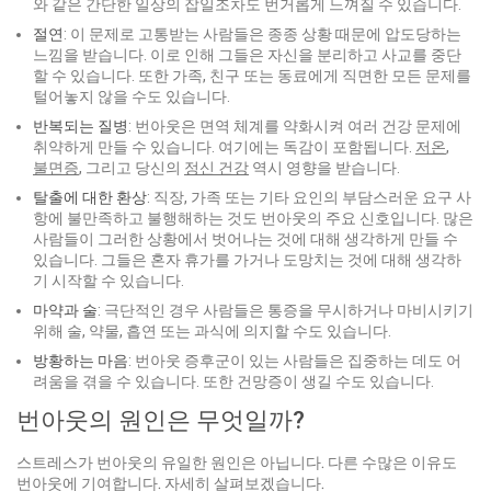
와 같은 간단한 일상의 잡일조차도 번거롭게 느껴질 수 있습니다.
절연
: 이 문제로 고통받는 사람들은 종종 상황 때문에 압도당하는
느낌을 받습니다. 이로 인해 그들은 자신을 분리하고 사교를 중단
할 수 있습니다. 또한 가족, 친구 또는 동료에게 직면한 모든 문제를
털어놓지 않을 수도 있습니다.
반복되는 질병
: 번아웃은 면역 체계를 약화시켜 여러 건강 문제에
취약하게 만들 수 있습니다. 여기에는 독감이 포함됩니다.
저온
,
불면증
, 그리고 당신의
정신 건강
역시 영향을 받습니다.
탈출에 대한 환상
: 직장, 가족 또는 기타 요인의 부담스러운 요구 사
항에 불만족하고 불행해하는 것도 번아웃의 주요 신호입니다. 많은
사람들이 그러한 상황에서 벗어나는 것에 대해 생각하게 만들 수
있습니다. 그들은 혼자 휴가를 가거나 도망치는 것에 대해 생각하
기 시작할 수 있습니다.
마약과 술
: 극단적인 경우 사람들은 통증을 무시하거나 마비시키기
위해 술, 약물, 흡연 또는 과식에 의지할 수도 있습니다.
방황하는 마음
: 번아웃 증후군이 있는 사람들은 집중하는 데도 어
려움을 겪을 수 있습니다. 또한 건망증이 생길 수도 있습니다.
번아웃의 원인은 무엇일까?
스트레스가 번아웃의 유일한 원인은 아닙니다. 다른 수많은 이유도
번아웃에 기여합니다. 자세히 살펴보겠습니다.