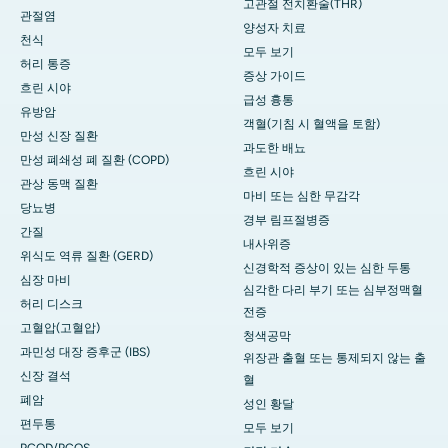
고관절 전치환술(THR)
관절염
양성자 치료
천식
모두 보기
허리 통증
증상 가이드
흐린 시야
급성 흉통
유방암
객혈(기침 시 혈액을 토함)
만성 신장 질환
과도한 배뇨
만성 폐쇄성 폐 질환 (COPD)
흐린 시야
관상 동맥 질환
마비 또는 심한 무감각
당뇨병
경부 림프절병증
간질
내사위증
위식도 역류 질환 (GERD)
신경학적 증상이 있는 심한 두통
심장 마비
심각한 다리 부기 또는 심부정맥혈
허리 디스크
전증
고혈압(고혈압)
청색공막
과민성 대장 증후군 (IBS)
위장관 출혈 또는 통제되지 않는 출
신장 결석
혈
폐암
성인 황달
편두통
모두 보기
PCOD/PCOS