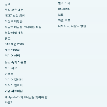
빌라스 퍼
공개
Rourkela
주식 보유 패턴
보팔
NCLT 소집 회의
자발 푸르
미청구 배당금
나브사리, 니랄리 병원
무담보 예금을 초대하는 회람
복합 배열 계획
광고
SAP 재편 2018
세부 연락처
미디어 센터
뉴스 속의 아폴로
보도 자료
이벤트
미디어 갤러리
미디어 연락처
기업 파트너십
왜 Apollo와 파트너십을 맺어야 할
까요?