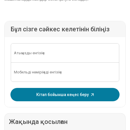
Бұл сізге сәйкес келетінін біліңіз
OTP енгізіңіз:
Кітап бойынша кеңес беру
Жақында қосылған