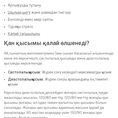
Артық тұзды тұтыну
Шылым шегу
және шамадан тыс ішу
Белсенді емес өмір салты
Тұрақты стресс
Калий тапшылығы
Қан қысымы қалай өлшенеді?
АҚ сынаптың миллиметрімен (мм сынап бағанасы) өлшенгенде
және екі көрсеткішті, систолалық қысымды және диастолалық
қысымды көрсеткенде.
Систолалық қысым:
Жүрек соғу кезіндегі максималды қысым
Диастолалық қысым:
Жүрек соғуы арасындағы ең төменгі
қысым.
Көрсеткіш диастолалық деңгейден жоғары систолалық түрде
жазылады, мысалы, 120/80 мм Hg. 120/80 мм Hg жоғары қан
қысымы жоғары, ал одан төмен қалыпты қан қысымы болып
саналады. Жоғары қан қысымы адамның жасына қарай да
анықталады. 60 жастан асқандар үшін 150/90 жоғары қан
қысымы болып саналады.