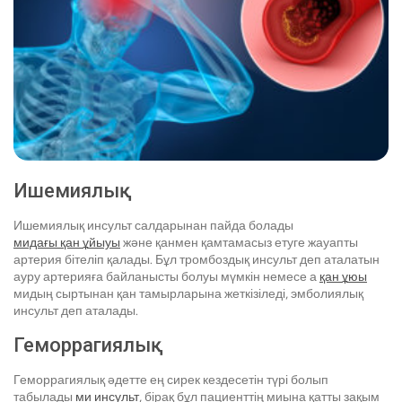
Ишемиялық
Ишемиялық инсульт салдарынан пайда болады
мидағы қан ұйыуы
және қанмен қамтамасыз етуге жауапты
артерия бітеліп қалады. Бұл тромбоздық инсульт деп аталатын
ауру артерияға байланысты болуы мүмкін немесе а
қан ұюы
мидың сыртынан қан тамырларына жеткізіледі, эмболиялық
инсульт деп аталады.
Геморрагиялық
Геморрагиялық әдетте ең сирек кездесетін түрі болып
табылады
ми инсульт
, бірақ бұл пациенттің миына қатты зақым