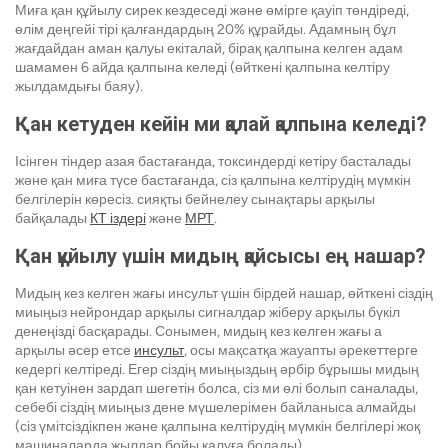
Миға қан құйылу сирек кездеседі және өмірге қауіп төндіреді,
өлім деңгейі тірі қалғандардың 20% құрайды. Адамның бұл
жағдайдан аман қалуы екіталай, бірақ қалпына келген адам
шамамен 6 айда қалпына келеді (өйткені қалпына келтіру
жылдамдығы баяу).
Қан кетуден кейін ми қалай қалпына келеді?
Ісінген тіндер азая бастағанда, токсиндерді кетіру басталады
және қан миға түсе бастағанда, сіз қалпына келтірудің мүмкін
белгілерін көресіз. сияқты бейнелеу сынақтары арқылы
байқалады
КТ іздері
және
МРТ
.
Қан құйылу үшін мидың қайсысы ең нашар?
Мидың кез келген жағы инсульт үшін бірдей нашар, өйткені сіздің
миыңыз нейрондар арқылы сигналдар жіберу арқылы бүкіл
денеңізді басқарады. Сонымен, мидың кез келген жағы а
арқылы әсер етсе
инсульт
, осы мақсатқа жауапты әрекеттерге
кедергі келтіреді. Егер сіздің миыңыздың әрбір бұрышы мидың
қан кетуінен зардап шегетін болса, сіз ми өлі болып саналады,
себебі сіздің миыңыз дене мүшелерімен байланыса алмайды
(сіз үмітсіздікпен және қалпына келтірудің мүмкін белгілері жоқ
машиналарда жылдар бойы қалуға болады).