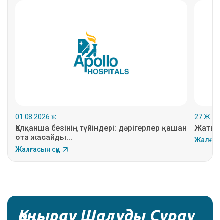
01.08.2026 ж.
27.Ж.20
Қалқанша безінің түйіндері: дәрігерлер қашан
Жатырд
ота жасайды...
Жалғас
Жалғасын оқу
Қоңырау Шалуды Сұрау