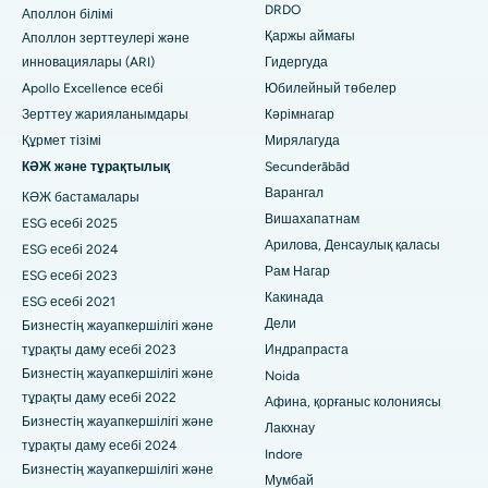
DRDO
Ахмедабадтағы Эллисбридждегі ең үздік аурухана
Аполлон білімі
Полипектомия
Қаржы аймағы
Аполлон зерттеулері және
Нью-Делидегі ең үздік аурухана
инновациялары (ARI)
Гидергуда
Deep Brain Stimulation
Apollo Excellence есебі
Юбилейный төбелер
DRDO, Хайдарабадтағы ең үздік аурухана
Перитонеальді диализ
Зерттеу жарияланымдары
Кәрімнагар
Құрмет тізімі
Мирялагуда
Гувахати штатындағы GS Road қаласындағы ең үздік
Бүйрек биопсиясы
аурухана
КӘЖ және тұрақтылық
Secunderābād
Варангал
КӘЖ бастамалары
Паратиреодэктомия
Хайдарабадтағы Хайдарабадтағы ең үздік аурухана
Вишахапатнам
ESG есебі 2025
Циторедуктивті хирургия
Арилова, Денсаулық қаласы
ESG есебі 2024
Виджай Нагардағы, Индордағы ең үздік аурухана
Рам Нагар
ESG есебі 2023
Керамикалық толық тізе ауыстыру
Сурьяраопета негізгі жолындағы, Какинададағы ең жақсы
Какинада
ESG есебі 2021
аурухана
Дели
Бизнестің жауапкершілігі және
ERCP
тұрақты даму есебі 2023
Индрапраста
Канал айналма жолындағы ең жақсы аурухана, Калькутта
Бизнестің жауапкершілігі және
Noida
тұрақты даму есебі 2022
Белапур, Нави Мумбайдағы ең үздік аурухана
Афина, қорғаныс колониясы
Бизнестің жауапкершілігі және
Лакхнау
Панчаватидегі, Нашиктегі ең үздік аурухана
тұрақты даму есебі 2024
Indore
Бизнестің жауапкершілігі және
Мумбай
Хайдарабадтағы, Секундерабадтағы ең жақсы аурухана