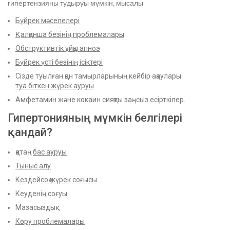
гипертензияны тудыруы мүмкін, мысалы
Бүйрек мәселелері
Қалқанша безінің проблемалары
Обструктивтік ұйқы апноэ
Бүйрек үсті безінің ісіктері
Сізде туылған қан тамырларының кейбір ақаулары
туа біткен жүрек ауруы
Амфетамин және кокаин сияқты заңсыз есірткілер.
Гипертонияның мүмкін белгілері
қандай?
қатаң
бас ауруы
Тыныс алу
Кездейсоқ жүрек соғысы
Кеуденің соғуы
Мазасыздық
Көру проблемалары