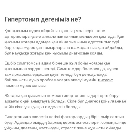
Гипертония дегеніміз не?
Қан қысымы жүрек айдайтын қанның мөлшерін және
артерияларыңызға айналатын қанның мөлшерін қамтиды. Қан
қысымы жоғары адамда қан айналымының әдеттен тыс түрі
бар, онда жүрек қан тамырларына шамадан тыс қан айдайды,
бұл науқасқа жоғары қан қысымы диагнозын қояды.
Ешбір симптомсыз адам бірнеше жыл бойы жоғары қан
қысымынан зардап шегеді. Симптомдар болмаса да, жүрек
тамырларына әрқашан қауіп төнеді, бұл денсаулыққа
байланысты ауыр проблемаларға әкелуі мүмкін.
инсульт
немесе жүрек соғысы.
Жоғары қан қысымын немесе гипертонияны дәрігерге бару
арқылы оңай анықтауға болады. Сізге бұл диагноз қойылғаннан
кейін сізге ұзақ уақыт емделетін болады.
Гипертонияға әкелетін негізгі факторлардың бірі - өмір салтын
бұзу. Адамдар өмірдің барлық дерлік аспектілерін, соның ішінде
ұйқыны, диетаны, жаттығуды, стрессті және жұмысты ойнады.