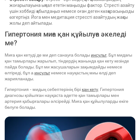
жоғарылауына ықпал ететін маңызды фактор. Стресті азайту
үшін хоббиді қабылдаңыз немесе оған деген көзқарасыңызды
өзгертіңіз. Йога мен медитация стрессті азайтудың жақсы
жолы деп айтылады.
Гипертония миға қан құйылуға әкеледі
ме?
Миға қан кетуді де ми деп санауға болады
инсульт
. Бұл мидағы
қан тамырлары жарылып, тіндердің жанында қан кету кезінде
пайда болады. Бұл ми жасушаларын зақымдайды немесе
өлтіреді, бұл а
инсульт
немесе науқастың миы өлді деп
жарияланады.
Гипертония - мидың себептерінің бірі
қан кету
. Гипертония
диагнозы қойылған науқаста әдетте қан тамырлары мен
артерия қабырғалары әлсірейді. Миға қан құйылуларды екіге
бөлуге болады.