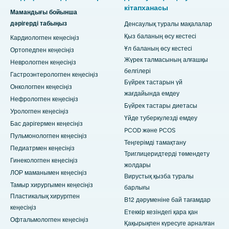
кітапханасы
Мамандығы бойынша
дәрігерді табыңыз
Денсаулық туралы мақалалар
Қыз баланың өсу кестесі
Кардиологпен кеңесіңіз
Ұл баланың өсу кестесі
Ортопедпен кеңесіңіз
Жүрек талмасының алғашқы
Неврологпен кеңесіңіз
белгілері
Гастроэнтерологпен кеңесіңіз
Бүйрек тастарын үй
Онкологпен кеңесіңіз
жағдайында емдеу
Нефрологпен кеңесіңіз
Бүйрек тастары диетасы
Урологпен кеңесіңіз
Үйде туберкулезді емдеу
Бас дәрігермен кеңесіңіз
PCOD және PCOS
Пульмонологпен кеңесіңіз
Теңгерімді тамақтану
Педиатрмен кеңесіңіз
Триглицеридтерді төмендету
Гинекологпен кеңесіңіз
жолдары
ЛОР маманымен кеңесіңіз
Вирустық қызба туралы
Тамыр хирургымен кеңесіңіз
барлығы
Пластикалық хирургпен
В12 дәруменіне бай тағамдар
кеңесіңіз
Етеккір кезіндегі қара қан
Офтальмологпен кеңесіңіз
Қақырықпен күресуге арналған