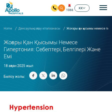
бас
KK
1066
Негізгі мазмұнға өту
Home
Денсаулық сақтау кітапханасы
Жоғары қан қысымы немесе гипер
Жоғары Қан Қысымы Немесе
Гипертония: Себептері, Белгілері Және
Емі
18 ақпан 2025 жыл
Бөлісу жолы: