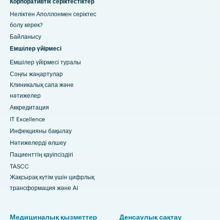
Корпоративтік серіктестіктер
Неліктен Аполлонмен серіктес
болу керек?
Байланысу
Емшілер үйірмесі
Емшілер үйірмесі туралы
Соңғы жаңартулар
Клиникалық сапа және
нәтижелер
Аккредитация
IT Excellence
Инфекцияны бақылау
Нәтижелерді өлшеу
Пациенттің қауіпсіздігі
TASCC
Жақсырақ күтім үшін цифрлық
трансформация және AI
Медициналық қызметтер
Денсаулық сақтау