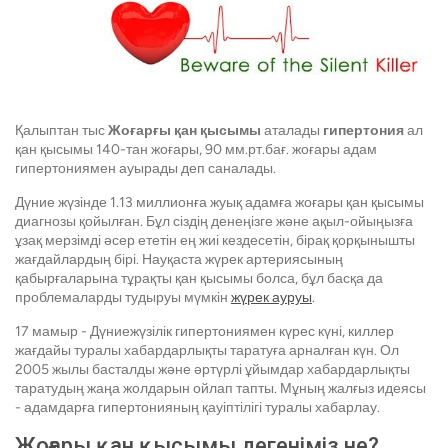
Қалыптан тыс
Жоғарғы қан қысымы
аталады
гипертония
ал
қан қысымы 140-тан жоғары, 90 мм.рт.бағ. жоғары адам
гипертониямен ауырады деп саналады.
Дүние жүзінде 1.13 миллионға жуық адамға жоғары қан қысымы
диагнозы қойылған. Бұл сіздің денеңізге және ақыл-ойыңызға
ұзақ мерзімді әсер ететін ең жиі кездесетін, бірақ қорқынышты
жағдайлардың бірі. Науқаста жүрек артериясының
қабырғаларына тұрақты қан қысымы болса, бұл басқа да
проблемаларды тудыруы мүмкін
жүрек ауруы
.
17 мамыр - Дүниежүзілік гипертониямен күрес күні, киллер
жағдайы туралы хабардарлықты таратуға арналған күн. Ол
2005 жылы басталды және әртүрлі ұйымдар хабардарлықты
таратудың жаңа жолдарын ойлап тапты. Мұның жалғыз идеясы
- адамдарға гипертонияның қауіптілігі туралы хабарлау.
Жоғары қан қысымы дегеніміз не?