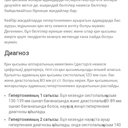
деңгейге жетсе де, ешқандай белгілер немесе белгілер
байқалмайтын бірнеше жағдайлар бар.
Кейбір жағдайларда гипертониямен ауыратын адамдарда бас
ауруы, мұрыннан қан кету немесе ентігу болуы мүмкін.
Дегенмен, бұл белгілер ерекше емес және олар қан қысымы
өмірге қауіп төндіретін кезеңге жеткенде ғана пайда болуы
мүмкін.
Диагноз
Қан қысымы аппаратының көмегімен (дәстүрлі немесе
цифрлық) дәрігеріңіз, тіпті сіз қан қысымыңызды өлшей аласыз.
Қалыпты адамның қан қысымы систолалық 120 мм сын. бағ.
және диастолалық 80 мм рт.ст. болуы керек. Қан қысымының
жоғарылауы адамның гипертониямен ауыратынын растайды.
Гипертонияның 1 сатысы:
Бұл кезеңде систолалық қысым
130-139 мм сынап бағанасында және диастолалық 80-89 мм
сынап бағанасында болса, науқасқа жеңіл гипертензия
диагнозы қойылады.
Гипертонияның 2 сатысы:
Бұл кезеңде науқаста ауыр
гипертензия диагнозы қойылады, онда систолалық қысым 140