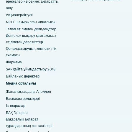
ережелеріне сәйкес ақпаратты
Пунадағы Сваргейттегі ең үздік аурухана
ашу
Оңтүстік Делидегі ең үздік әйелдер онкологиялық
Акционерлік үлгі
ауруханасы
NCLT шақырылған жиналысы
Талап етілмеген дивидендтер
Дөңгелек шақыру қамтамасыз
етілмеген депозиттер
Орналастырудың композиттік
схемасы
Жарнама
SAP қайта ұйымдастыру 2018
Байланыс деректері
Медиа орталығы
Жаңалықтардағы Аполлон
Баспасөз релиздері
Іс-шаралар
БАҚ Галерея
Бұқаралық ақпарат
құралдарының контактілері