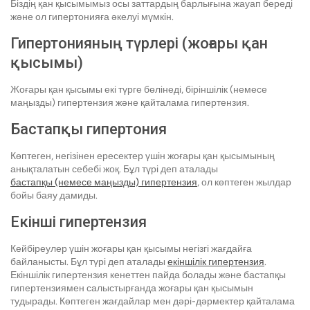
Біздің қан қысымымыз осы заттардың барлығына жауап береді
және ол гипертонияға әкелуі мүмкін.
Гипертонияның түрлері (жоғары қан
қысымы)
Жоғары қан қысымы екі түрге бөлінеді, біріншілік (немесе
маңызды) гипертензия және қайталама гипертензия.
Бастапқы гипертония
Көптеген, негізінен ересектер үшін жоғары қан қысымының
анықталатын себебі жоқ. Бұл түрі деп аталады
бастапқы (немесе маңызды) гипертензия
, ол көптеген жылдар
бойы баяу дамиды.
Екінші гипертензия
Кейбіреулер үшін жоғары қан қысымы негізгі жағдайға
байланысты. Бұл түрі деп аталады
екіншілік гипертензия
.
Екіншілік гипертензия кенеттен пайда болады және бастапқы
гипертензиямен салыстырғанда жоғары қан қысымын
тудырады. Көптеген жағдайлар мен дәрі-дәрмектер қайталама