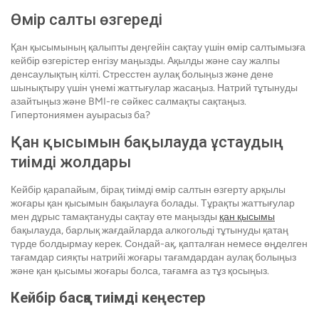
Өмір салты өзгереді
Қан қысымының қалыпты деңгейін сақтау үшін өмір салтымызға
кейбір өзгерістер енгізу маңызды. Ақылды және сау жалпы
денсаулықтың кілті. Стресстен аулақ болыңыз және дене
шынықтыру үшін үнемі жаттығулар жасаңыз. Натрий тұтынуды
азайтыңыз және BMI-ге сәйкес салмақты сақтаңыз.
Гипертониямен ауырасыз ба?
Қан қысымын бақылауда ұстаудың
тиімді жолдары
Кейбір қарапайым, бірақ тиімді өмір салтын өзгерту арқылы
жоғары қан қысымын бақылауға болады. Тұрақты жаттығулар
мен дұрыс тамақтануды сақтау өте маңызды
қан қысымы
бақылауда, барлық жағдайларда алкогольді тұтынуды қатаң
түрде болдырмау керек. Сондай-ақ, қапталған немесе өңделген
тағамдар сияқты натрийі жоғары тағамдардан аулақ болыңыз
және қан қысымы жоғары болса, тағамға аз тұз қосыңыз.
Кейбір басқа тиімді кеңестер