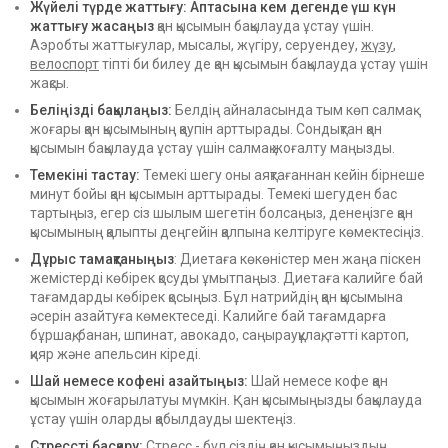
Жүйелі түрде жаттығу: Аптасына кем дегенде үш күн
жаттығу жасаңыз
қан қысымын бақылауда ұстау үшін.
Аэробты жаттығулар, мысалы, жүгіру, серуендеу,
жүзу
,
велоспорт
тіпті би билеу де қан қысымын бақылауда ұстау үшін
жақсы.
Беліңізді бақылаңыз:
Белдің айналасында тым көп салмақ
жоғары қан қысымының қаупін арттырады. Сондықтан қан
қысымын бақылауда ұстау үшін салмақ жоғалту маңызды.
Темекіні тастау:
Темекі шегу оны аяқтағаннан кейін бірнеше
минут бойы қан қысымын арттырады. Темекі шегуден бас
тартыңыз, егер сіз шылым шегетін болсаңыз, денеңізге қан
қысымының қалыпты деңгейін қалпына келтіруге көмектесіңіз.
Дұрыс тамақтаныңыз
: Диетаға көкөністер мен жаңа піскен
жемістерді көбірек қосуды ұмытпаңыз. Диетаға калийге бай
тағамдарды көбірек қосыңыз. Бұл натрийдің қан қысымына
әсерін азайтуға көмектеседі. Калийге бай тағамдарға
бұршақ, банан, шпинат, авокадо, саңырауқұлақ, тәтті картоп,
қияр және апельсин кіреді.
Шай немесе кофені азайтыңыз:
Шай немесе кофе қан
қысымын жоғарылатуы мүмкін. Қан қысымыңызды бақылауда
ұстау үшін оларды қабылдауды шектеңіз.
Стрессті басқару:
Стресс - бұл сіздің қан қысымыңыздың