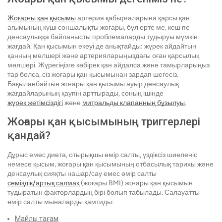
Жоғарғы қан қысымы
артерия қабырғаларына қарсы қан
ағымының күші соншалықты жоғары, бұл ерте ме, кеш пе
денсаулыққа байланысты проблемаларды тудыруы мүмкін
жағдай. Қан қысымын екеуі де анықтайды: жүрек айдайтын
қанның мөлшері және артерияларыңыздағы оған қарсылық
мөлшері. Жүрегіңізге көбірек қан айдалса және тамырларыңыз
тар болса, сіз жоғары қан қысымынан зардап шегесіз.
Бақыланбайтын жоғары қан қысымы ауыр денсаулық
жағдайларының қаупін арттырады, соның ішінде
жүрек жетімсіздігі
және
митральды клапанның бұзылуы
.
Жоғары қан қысымының триггерлері
қандай?
Дұрыс емес диета, отырықшы өмір салты, үздіксіз шиеленіс
немесе қысым, жоғары қан қысымының отбасылық тарихы және
денсаулық сияқты нашар/сау емес өмір салты
семіздік/артық салмақ
(жоғары BMI) жоғары қан қысымын
тудыратын факторлардың бірі болып табылады. Салауатты
өмір салты мыналарды қамтиды:
Майлы тағам