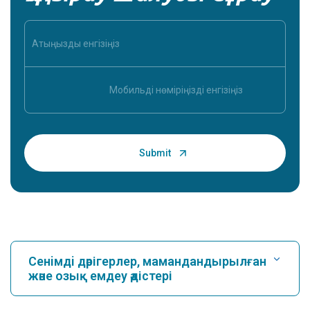
Сенiмдi дәрігерлер, мамандандырылған
және озық емдеу әдістері