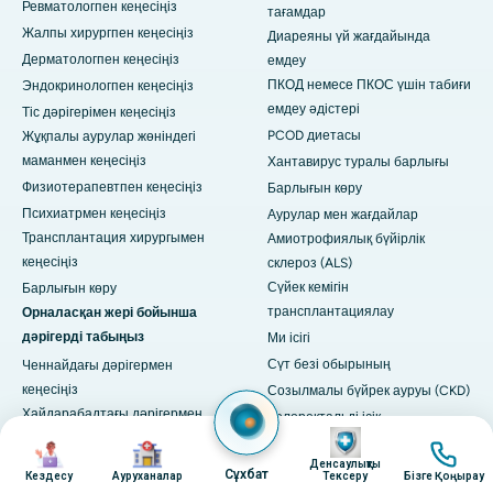
Ревматологпен кеңесіңіз
тағамдар
Жалпы хирургпен кеңесіңіз
Диареяны үй жағдайында
Дерматологпен кеңесіңіз
емдеу
ПКОД немесе ПКОС үшін табиғи
Эндокринологпен кеңесіңіз
емдеу әдістері
Тіс дәрігерімен кеңесіңіз
PCOD диетасы
Жұқпалы аурулар жөніндегі
маманмен кеңесіңіз
Хантавирус туралы барлығы
Физиотерапевтпен кеңесіңіз
Барлығын көру
Психиатрмен кеңесіңіз
Аурулар мен жағдайлар
Трансплантация хирургымен
Амиотрофиялық бүйірлік
кеңесіңіз
склероз (ALS)
Сүйек кемігін
Барлығын көру
трансплантациялау
Орналасқан жері бойынша
дәрігерді табыңыз
Ми ісігі
Сүт безі обырының
Ченнайдағы дәрігермен
кеңесіңіз
Созылмалы бүйрек ауруы (CKD)
Хайдарабадтағы дәрігермен
Колоректальді ісік
бейне
кеңесіңіз
ЖИА
бейне
бейне
бейне
Бангалордағы дәрігермен
Денсаулықты
Қант диабеті
Сұхбат
Кездесу
Ауруханалар
Тексеру
Бізге Қоңырау
кеңесіңіз