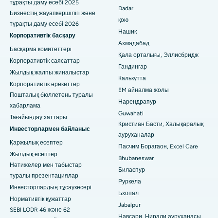
тұрақты даму есебі 2025
Dadar
Бизнестің жауапкершілігі және
Сешадрипурамдағы ең жақсы аурухана, Бангалор
қою
тұрақты даму есебі 2026
Нашик
Корпоративтік басқару
Уолтаир Мейн Роудтағы, Вишакхапатнамдағы ең жақсы
Ахмадабад
аурухана
Басқарма комитеттері
Қала орталығы, Эллисбридж
Корпоративтік саясаттар
Гандингар
Субхаш Нагар жолындағы ең жақсы аурухана, Каримнагар
Жылдық жалпы жиналыстар
Калькутта
Корпоративтік әрекеттер
Манагаридегі ең жақсы аурухана, Карайкуди
EM айналма жолы
Пошталық бюллетень туралы
Нарендрапур
хабарлама
Арепаллидегі, Варангалдағы ең жақсы аурухана
Guwahati
Тағайындау хаттары
Кристиан Басти, Халықаралық
Бхопалдағы Арера колониясындағы ең үздік аурухана
Инвесторлармен байланыс
ауруханалар
Қаржылық есептер
Джайнагардағы ең жақсы аурухана, Бангалор
Пасчим Борагаон, Excel Care
Жылдық есептер
Bhubaneswar
Мадурайдағы, КК Нагардағы ең жақсы аурухана
Нәтижелер мен табыстар
Биласпур
туралы презентациялар
Руркела
Рамджи Нагардағы ең жақсы аурухана, Неллор
Инвесторлардың тұсаукесері
Бхопал
Нормативтік құжаттар
19-сектордағы ең жақсы аурухана, Руркела
Jabalpur
SEBI LODR 46 және 62
Навсари, Нирали ауруханасы