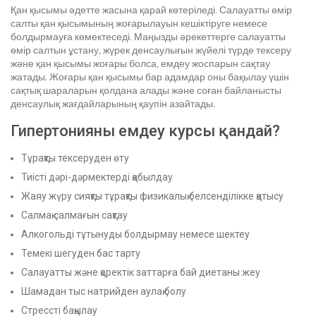
Қан қысымы әдетте жасына қарай көтеріледі. Салауатты өмір
салты қан қысымының жоғарылауын кешіктіруге немесе
болдырмауға көмектеседі. Маңызды әрекеттерге салауатты
өмір салтын ұстану, жүрек денсаулығын жүйелі түрде тексеру
және қан қысымы жоғары болса, емдеу жоспарын сақтау
жатады. Жоғары қан қысымы бар адамдар оны бақылау үшін
сақтық шараларын қолдана алады және соған байланысты
денсаулық жағдайларының қаупін азайтады.
Гипертонияны емдеу курсы қандай?
Тұрақты тексеруден өту
Тиісті дәрі-дәрмектерді қабылдау
Жаяу жүру сияқты тұрақты физикалық белсенділікке қатысу
Салмақ салмағын сақтау
Алкогольді тұтынуды болдырмау немесе шектеу
Темекі шегуден бас тарту
Салауатты және қоректік заттарға бай диетаны жеу
Шамадан тыс натрийден аулақ болу
Стрессті бақылау