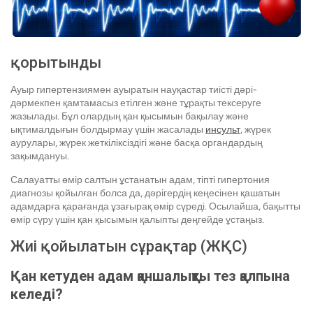
қорытынды
Ауыр гипертензиямен ауыратын науқастар тиісті дәрі-
дәрмекпен қамтамасыз етілген және тұрақты тексеруге
жазылады. Бұл олардың қан қысымын бақылау және
ықтималдығын болдырмау үшін жасалады
инсульт
, жүрек
аурулары, жүрек жеткіліксіздігі және басқа органдардың
зақымдануы.
Салауатты өмір салтын ұстанатын адам, тіпті гипертония
диагнозы қойылған болса да, дәрігердің кеңесінен қашатын
адамдарға қарағанда ұзағырақ өмір сүреді. Осылайша, бақытты
өмір сүру үшін қан қысымын қалыпты деңгейде ұстаңыз.
Жиі қойылатын сұрақтар (ЖҚС)
Қан кетуден адам қаншалықты тез қалпына
келеді?