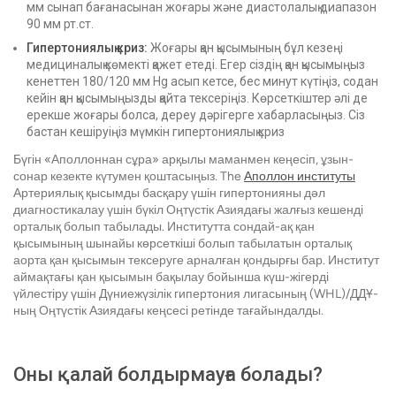
мм сынап бағанасынан жоғары және диастолалық диапазон
90 мм рт.ст.
Гипертониялық криз:
Жоғары қан қысымының бұл кезеңі
медициналық көмекті қажет етеді. Егер сіздің қан қысымыңыз
кенеттен 180/120 мм Hg асып кетсе, бес минут күтіңіз, содан
кейін қан қысымыңызды қайта тексеріңіз. Көрсеткіштер әлі де
ерекше жоғары болса, дереу дәрігерге хабарласыңыз. Сіз
бастан кешіруіңіз мүмкін
гипертониялық криз
Бүгін «Аполлоннан сұра» арқылы маманмен кеңесіп, ұзын-
сонар кезекте күтумен қоштасыңыз. The
Аполлон институты
Артериялық қысымды басқару үшін гипертонияны дәл
диагностикалау үшін бүкіл Оңтүстік Азиядағы жалғыз кешенді
орталық болып табылады. Институтта сондай-ақ қан
қысымының шынайы көрсеткіші болып табылатын орталық
аорта қан қысымын тексеруге арналған қондырғы бар. Институт
аймақтағы қан қысымын бақылау бойынша күш-жігерді
үйлестіру үшін Дүниежүзілік гипертония лигасының (WHL)/ДДҰ-
ның Оңтүстік Азиядағы кеңсесі ретінде тағайындалды.
Оны қалай болдырмауға болады?