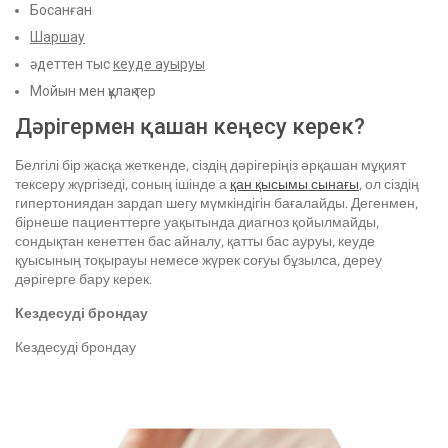
Босанған
Шаршау
әдеттен тыс
кеуде ауыруы
Мойын мен құлақ тер
Дәрігермен қашан кеңесу керек?
Белгілі бір жасқа жеткенде, сіздің дәрігеріңіз әрқашан мұқият
тексеру жүргізеді, соның ішінде а
қан қысымы сынағы
, ол сіздің
гипертониядан зардап шегу мүмкіндігін бағалайды. Дегенмен,
бірнеше пациенттерге уақытында диагноз қойылмайды,
сондықтан кенеттен бас айналу, қатты бас ауруы, кеуде
қуысының тоқырауы немесе жүрек соғуы бұзылса, дереу
дәрігерге бару керек.
Кездесуді брондау
Кездесуді брондау