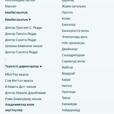
Аполлондағы бір күн
Қарапақ
Урологты табыңыз
Коттурпурамдағы, Ченнайдағы ең жақсы аурухана
Мансап
Жүрек орталығы
MitraClip клапанын жөндеу
көшбасшылық
Протон
Ковай жолындағы ең жақсы аурухана, Карур
Ең аз инвазивті кардиохирургия
Кочин
Диабетологты табыңыз
Көшбасшылық ➤
Бангалор
Карапаккамдағы, Ченнайдағы ең үздік аурухана
Доктор Пратхап С. Редди
Катетер абляциясы
Баннергатта жолы
Доктор Преэта Редди
Ариловадағы, Визагтағы ең үздік аурухана
Электронды қала
Гинекологты табыңыз
ACL қалпына келтіру хирургиясы
Доктор Сунита Редди
HSR орналасуы
Лакхнаудағы Канпур жолындағы ең жақсы аурухана
Шобана Каминени ханым
Иық алмастырудың кері жағы
Джайнагар
Доктор Сангита Редди
Сешадрипурам
Нойдадағы 26-сектордағы ең үздік аурухана
Жалпы дәрігерді табыңыз
.
Эндометриялық абляция
Саржапур жолы
Ахмедабадтағы Гандинагардағы ең жақсы аурухана
Тәуелсіз директорлар ➤
Майсор
Жатыр артериясының эмболизациясы
Мадурай
МБН Рао мырза
Психологты табыңыз
Арагонда, Андхра-Прадештегі ең үздік аурухана
Аналық бездің цистэктомиясы
Карур
Сом Миттал мырза
Nellore
Бангалордағы Баннергхатта жолындағы ең жақсы аурухана
В.Кавита Датт ханым
Сүт безі қатерлі ісігінің хирургиясы
Арагонда
Доктор Мурали Дорайсвами
Жалпы хирургты табыңыз
Бхубанешвардағы 15-бөлімшедегі ең үздік аурухана
Тричи
Рама Бижапуркар ханым
Брахитерапия
Караикуди
Академиялар және
Биласпурдағы Сипат жолындағы ең жақсы аурухана
колоноскопия
зерттеулер
Хайдарабад