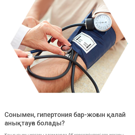
Сонымен, гипертония бар-жоғын қалай
анықтауға болады?
Қан қысымы жоғары адамдарда АҚ көрсеткіштері өте жоғары