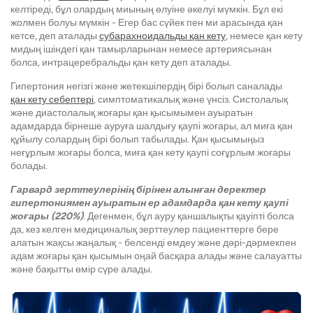
келтіреді, бұл олардың миының өлуіне әкелуі мүмкін. Бұл екі
жолмен болуы мүмкін - Егер бас сүйек пен ми арасында қан
кетсе, деп аталады
субарахноидальды қан кету
, немесе қан кету
мидың ішіндегі қан тамырларынан немесе артериясынан
болса, интрацеребральды қан кету деп аталады.
Гипертония негізгі және жетекшілердің бірі болып саналады
қан кету себептері
, симптоматикалық және үнсіз. Систолалық
және диастолалық жоғары қан қысымымен ауыратын
адамдарда бірнеше ауруға шалдығу қаупі жоғары, ал миға қан
құйылу солардың бірі болып табылады. Қан қысымыңыз
неғұрлым жоғары болса, миға қан кету қаупі соғұрлым жоғары
болады.
Гарвард зерттеулерінің бірінен алынған деректер
гипертониямен ауыратын ер адамдарда қан кету қаупі
жоғары (220%)
. Дегенмен, бұл ауру қаншалықты қауіпті болса
да, кез келген медициналық зерттеулер пациенттерге бере
алатын жақсы жаңалық - белсенді емдеу және дәрі-дәрмекпен
адам жоғары қан қысымын оңай басқара алады және салауатты
және бақытты өмір сүре алады.