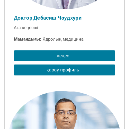
Доктор Дебасиш Чоудхури
Аға кеңесші
Мамандығы:
Ядролық медицина
кеңес
қарау профиль