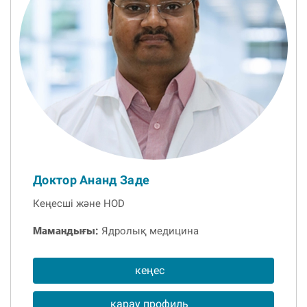
Доктор Ананд Заде
Кеңесші және HOD
Мамандығы:
Ядролық медицина
кеңес
қарау профиль