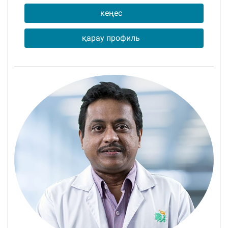
кеңес
қарау профиль