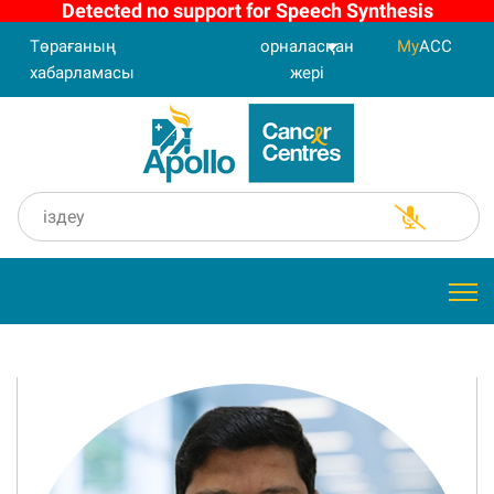
Detected no support for Speech Synthesis
Төрағаның
орналасқан
My
ACC
хабарламасы
жері