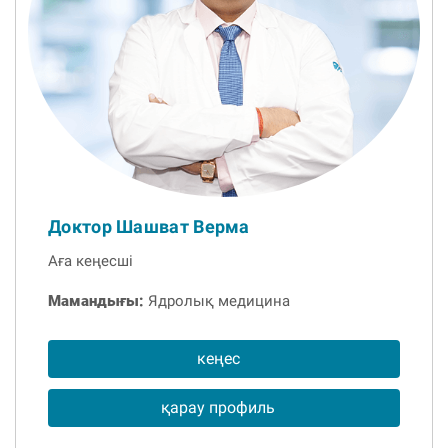
Доктор Шашват Верма
Аға кеңесші
Мамандығы:
Ядролық медицина
кеңес
қарау профиль