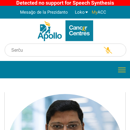
Detected no support for Speech Synthesis
Mesaĝo de la Prezidanto
Loko
My
ACC