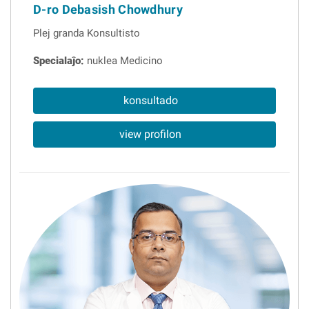
D-ro Debasish Chowdhury
Plej granda Konsultisto
Specialaĵo:
nuklea Medicino
konsultado
view profilon