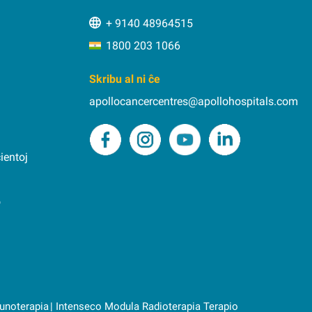
+ 9140 48964515
1800 203 1066
Skribu al ni ĉe
apollocancercentres@apollohospitals.com
ientoj
o
unoterapia
Intenseco Modula Radioterapia Terapio