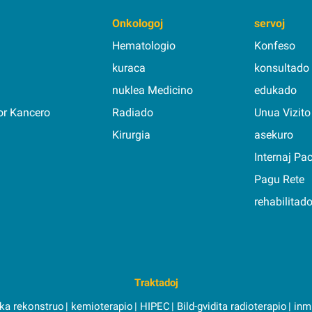
Onkologoj
servoj
Hematologio
Konfeso
kuraca
konsultado
nuklea Medicino
edukado
or Kancero
Radiado
Unua Vizito
Kirurgia
asekuro
Internaj Pac
Pagu Rete
rehabilitad
Traktadoj
ka rekonstruo
kemioterapio
HIPEC
Bild-gvidita radioterapio
inm