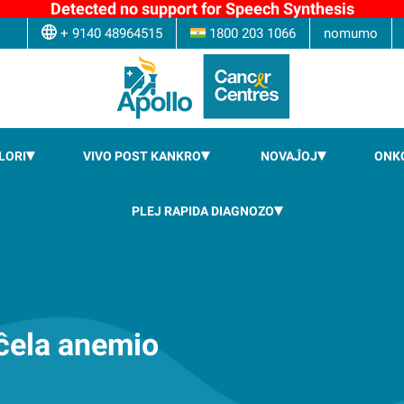
Detected no support for Speech Synthesis
+ 9140 48964515
1800 203 1066
nomumo
LORI
VIVO POST KANKRO
NOVAĴOJ
ONK
PLEJ RAPIDA DIAGNOZO
ĉela anemio