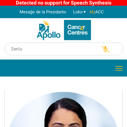
Detected no support for Speech Synthesis
Mesaĝo de la Prezidanto
Loko
My
ACC