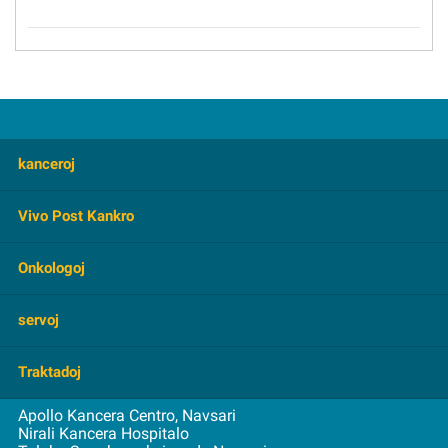
kanceroj
Cerbo Tumoro
Vivo Post Kankro
Mamo
FAQ
Onkologoj
Kolonvenoj
Superrigardo
Gastrointestinalo
Hematologio
servoj
antaŭzorgo
Ginekologia
kuraca
Subtena Grupo
Kapo kaj Kolo
Konfeso
Traktadoj
nuklea Medicino
Videoj
Pulmo
konsultado
Radiado
Apollo Kancera Centro, Navsari
Sango kaj Medolo-Transplantado
parola
edukado
Nirali Kancera Hospitalo
Kirurgia