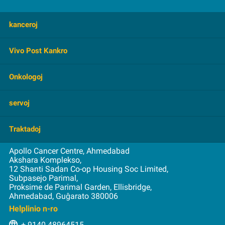
kanceroj
Cerbo Tumoro
Vivo Post Kankro
Mamo
FAQ
Onkologoj
Kolonvenoj
Superrigardo
Gastrointestinalo
Hematologio
servoj
antaŭzorgo
Ginekologia
kuraca
Subtena Grupo
Kapo kaj Kolo
Konfeso
Traktadoj
nuklea Medicino
Videoj
Pulmo
konsultado
Radiado
Apollo Cancer Centre, Ahmedabad
Sango kaj Medolo-Transplantado
parola
edukado
Akshara Komplekso,
Kirurgia
12 Shanti Sadan Co-op Housing Soc Limited,
Brakiterapio
Prostato
Unua Vizito
Subpasejo Parimal,
Breka rekonstruo
Spinaj Tumoroj
Proksime de Parimal Garden, Ellisbridge,
asekuro
Ahmedabad, Guĝarato 380006
kemioterapio
Stomako
Internaciaj Pacientoj
Helplinio n-ro
HIPEC
Pagu Rete
+ 9140 48964515