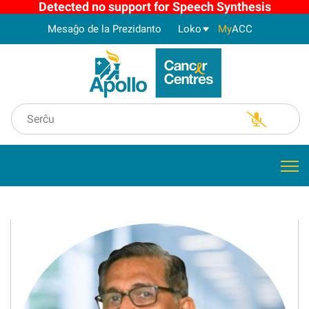
Detected no support for Speech Synthesis
Mesaĝo de la Prezidanto
Loko
My
ACC