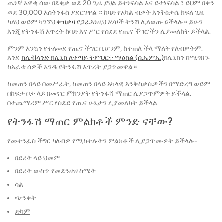
ጤነኛ አዋቂ ሰው በደቂቃ ወደ 20 ጊዜ ያህል ይተነፍሳል እና ይተነፍሳል ፣ ይህም በቀን
ወደ 30,000 እስትንፋስ ያደርገዋል ። ከባድ የአካል ብቃት እንቅስቃሴ ክፍለ ጊዜ
ካለህ ወይም ካገኘህ
ቀዝቃዛ የጋራ
እነዚህ አሃዞች ትንሽ ሊለወጡ ይችላሉ። ይሁን
እንጂ የትንፋሽ እጥረት ከባድ እና ሥር የሰደደ የጤና ችግሮችን ሊያመለክት ይችላል.
ምንም እንኳን የተለመደ የጤና ችግር ቢሆንም, ከቀጠለ ችላ ማለት የለብዎትም.
እንደ
ክሊቭላንድ ክሊኒክ ለቀጣይ ትምህርት ማዕከል (ሲኤምኢ)
ክሊኒክን ከሚጎበኙ
ከአራቱ ሰዎች አንዱ የትንፋሽ እጥረት ያጋጥመዋል።
ከመጠን በላይ በመሥራት, ከመጠን በላይ አካላዊ እንቅስቃሴዎችን በማድረግ ወይም
በከፍታ ቦታ ላይ በመኖር ምክንያት የትንፋሽ ማጠር ሊያጋጥምዎት ይችላል.
በተጨማሪም ሥር የሰደደ የጤና ሁኔታን ሊያመለክት ይችላል.
የትንፋሽ ማጠር ምልክቶች ምንድ ናቸው?
የመተንፈስ ችግር ካለብዎ የሚከተሉትን ምልክቶች ሊያጋጥሙዎት ይችላሉ-
በደረት ላይ ህመም
በደረት ውስጥ የመደንዘዝ ስሜት
ሳል
ጭንቀት
ድካም