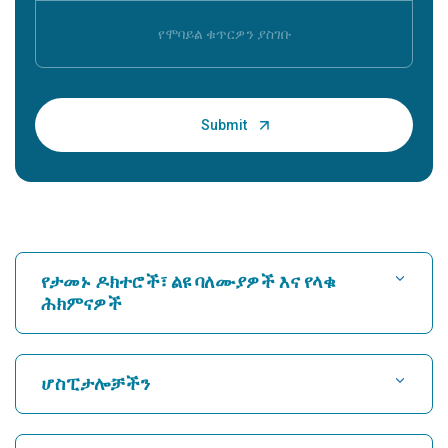
የታመኑ ዶክተሮች፣ ልዩ ባለሙያዎች እና የላቁ
ሕክምናዎች
ሆስፒታል ፈልግ
ሆስፒታሎቻችን
የልብ ሐኪም ያግኙ
በካሩኩቲ፣ ኮቺን ውስጥ ምርጥ ሆስፒታል