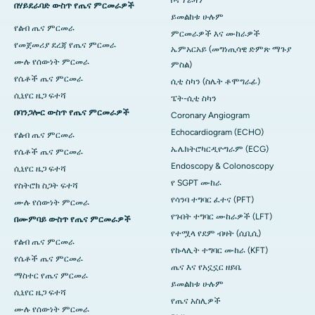
በሃይደራባድ ውስጥ የጤና ምርመራዎች
ይመልከቱ ሁሉም
የልብ ጤና ምርመራ
ምርመራዎች እና ሙከራዎች
የመጀመሪያ ደረጃ የጤና ምርመራ
ኤምአርአይ (መግነጢሳዊ ድምጽ ማጉያ
ሙሉ የሰውነት ምርመራ
ምስል)
የሴቶች ጤና ምርመራ
ሲቲ ስካን (ስሌት ቶሞግራፊ)
ሲኒየር ዜጋ ፍተሻ
ፔት-ሲቲ ስካን
በባንጋሎር ውስጥ የጤና ምርመራዎች
Coronary Angiogram
Echocardiogram (ECHO)
የልብ ጤና ምርመራ
ኤሌክትሮካርዲዮግራም (ECG)
የሴቶች ጤና ምርመራ
Endoscopy & Colonoscopy
ሲኒየር ዜጋ ፍተሻ
የ SGPT ሙከራ
የስትሮክ ስጋት ፍተሻ
የሳንባ ተግባር ፈተና (PFT)
ሙሉ የሰውነት ምርመራ
የጉበት ተግባር ሙከራዎች (LFT)
በሙምባይ ውስጥ የጤና ምርመራዎች
የተሟላ የደም ብዛት (ሲቢሲ)
የልብ ጤና ምርመራ
የኩላሊት ተግባር ሙከራ (KFT)
የሴቶች ጤና ምርመራ
ጤና እና የአኗኗር ዘይቤ
ማስተር የጤና ምርመራ
ይመልከቱ ሁሉም
ሲኒየር ዜጋ ፍተሻ
የጤና አስሊዎች
ሙሉ የሰውነት ምርመራ