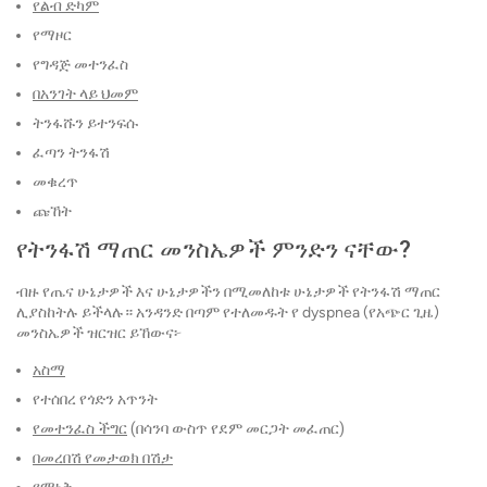
የልብ ድካም
የማዞር
የግዳጅ መተንፈስ
በአንገት ላይ ህመም
ትንፋሹን ይተንፍሱ
ፈጣን ትንፋሽ
መቁረጥ
ጩኸት
የትንፋሽ ማጠር መንስኤዎች ምንድን ናቸው?
ብዙ የጤና ሁኔታዎች እና ሁኔታዎችን በሚመለከቱ ሁኔታዎች የትንፋሽ ማጠር
ሊያስከትሉ ይችላሉ። አንዳንድ በጣም የተለመዱት የ dyspnea (የአጭር ጊዜ)
መንስኤዎች ዝርዝር ይኸውና፦
አስማ
የተሰበረ የጎድን አጥንት
የመተንፈስ ችግር
(በሳንባ ውስጥ የደም መርጋት መፈጠር)
በመረበሽ የመታወክ በሽታ
የማነቅ