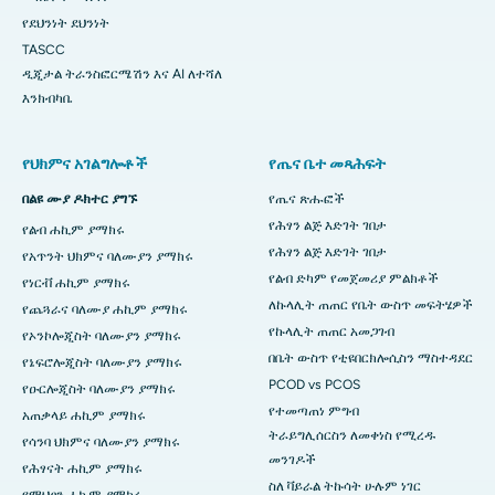
የደህንነት ደህንነት
TASCC
ዲጂታል ትራንስፎርሜሽን እና AI ለተሻለ
እንክብካቤ
የህክምና አገልግሎቶች
የጤና ቤተ መጻሕፍት
በልዩ ሙያ ዶክተር ያግኙ
የጤና ጽሑፎች
የሕፃን ልጅ እድገት ገበታ
የልብ ሐኪም ያማክሩ
የሕፃን ልጅ እድገት ገበታ
የአጥንት ህክምና ባለሙያን ያማክሩ
የልብ ድካም የመጀመሪያ ምልክቶች
የነርቭ ሐኪም ያማክሩ
ለኩላሊት ጠጠር የቤት ውስጥ መፍትሄዎች
የጨጓራና ባለሙያ ሐኪም ያማክሩ
የኩላሊት ጠጠር አመጋገብ
የኦንኮሎጂስት ባለሙያን ያማክሩ
በቤት ውስጥ የቲዩበርክሎሲስን ማስተዳደር
የኔፍሮሎጂስት ባለሙያን ያማክሩ
PCOD vs PCOS
የዑርሎጂስት ባለሙያን ያማክሩ
የተመጣጠነ ምግብ
አጠቃላይ ሐኪም ያማክሩ
ትራይግሊሰርስን ለመቀነስ የሚረዱ
የሳንባ ህክምና ባለሙያን ያማክሩ
መንገዶች
የሕፃናት ሐኪም ያማክሩ
ስለ ቫይራል ትኩሳት ሁሉም ነገር
የማህፀን ሐኪም ያማክሩ