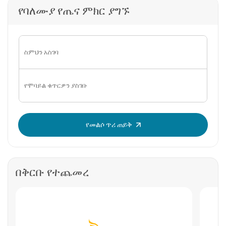
የባለሙያ የጤና ምክር ያግኙ
OTP አስገባ፡
የመልሶ ጥሪ ጠይቅ
በቅርቡ የተጨመረ