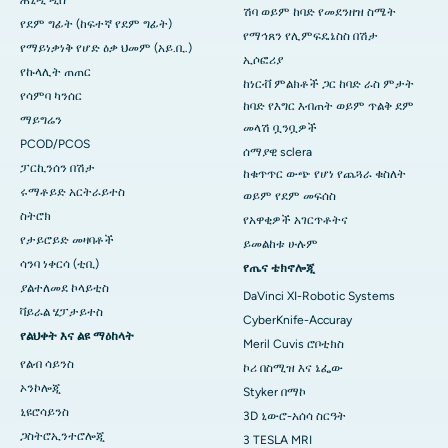
ሽባ ወይም ከባድ የመደንዘዝ ስሜት
የደም ግፊት (ከፍተኛ የደም ግፊት)
የማኅጸን የሊምፍዴኔስስ በሽታ
የማይነቃነቅ የሆድ ዕቃ ህመም (አይ.ቢ.)
ኢሶፎሪያ
የኩላሊት ጠጠር
ከነርቭ ምልክቶች ጋር ከባድ ራስ ምታት
የሳምባ ካንሰር
ከባድ የእግር እብጠት ወይም ጥልቅ ደም
ማይግሬን
መላሽ ቧንቧዎች
PCOD/PCOS
ሰማያዊ sclera
ፓርኪንሰን በሽታ
ከቁጥጥር ውጭ የሆነ የጨጓራ ​​​​ቁስለት
ሩማቶይድ አርትራይተስ
ወይም የደም መፍሰስ
ስትሮክ
የአዋቂዎች አገርጥቶትና
የታይሮይድ መዛባቶች
ይመልከቱ ሁሉም
ሳንባ ነቀርሳ (ቲቢ)
የጤና ቴክኖሎጂ
ያልተለመደ ኮላይቲስ
DaVinci XI-Robotic Systems
ቫይራል ሄፓታይተስ
CyberKnife-Accuray
የልህቀት እና ልዩ ማዕከላት
Meril Cuvis ሮቦቲክስ
የልብ ሳይንስ
ኮሪ በስሚዝ እና ኔፌው
ኦንኮሎጂ
Styker በማኮ
ኒዩሮሳይንስ
3D ኒውሮ-አሰሳ ስርዓት
ጋስትሮኢንተሮሎጂ
3 TESLA MRI