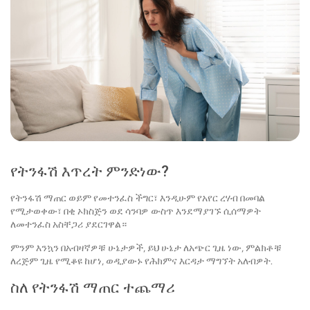
የትንፋሽ እጥረት ምንድነው?
የትንፋሽ ማጠር ወይም የመተንፈስ ችግር፣ እንዲሁም የአየር ረሃብ በመባል
የሚታወቀው፣ በቂ ኦክስጅን ወደ ሳንባዎ ውስጥ እንደማያገኙ ሲሰማዎት
ለመተንፈስ አስቸጋሪ ያደርገዋል።
ምንም እንኳን በአብዛኛዎቹ ሁኔታዎች, ይህ ሁኔታ ለአጭር ጊዜ ነው, ምልክቶቹ
ለረጅም ጊዜ የሚቆዩ ከሆነ, ወዲያውኑ የሕክምና እርዳታ ማግኘት አለብዎት.
ስለ የትንፋሽ ማጠር ተጨማሪ