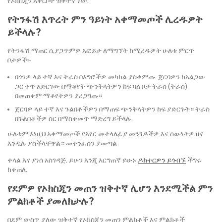
የኦክስጂን አቅርቦት ዝቅተኛ ነው.
የትንፋሽ እጥረት ምን ዓይነት አቀማመጦች ሊረዱዎት
ይችላሉ?
የትንፋሽ ማጠር ሲያጋጥምዎ እፎይታ ለማግኘት ከሚረዱዎት ሁለቱ ምርጥ
ቦታዎች፡-
በጎንዎ ላይ ተኛ እና ትራስ በእግሮችዎ መካከል ያስቀምጡ. ጀርባዎን ከአልጋው
ጋር ቀጥ አድርገው በማቆየት ጭንቅላትዎን ከፍ ባለ ቦታ ትራስ (ትራስ)
በመጠቀም ማቆየትዎን ያረጋግጡ።
ጀርባዎ ላይ ተኛ እና ጉልበቶችዎን በማጠፍ ጭንቅላትዎን ከፍ ያድርጉት። ትራስ
በጉልበቶችዎ ስር በማስቀመጥ ማድረግ ይችላሉ.
ሁለቱም እነዚህ አቀማመጦች የአየር መተላለፊያ መንገዶችዎ እና ሰውነትዎ ዘና
እንዲሉ ያስችላቸዋል። መተንፈስን ያመጣል
ቀላል እና ያነሰ አስገዳጅ. ይሁን እንጂ እርግጠኛ ይሁኑ
ዶክተርዎን ይጎብኙ
ችግሩ
ከቀጠለ.
የደምዎ የኦክስጂን መጠን ዝቅተኛ ሊሆን እንደሚችል ምን
ምልክቶች ያመለክታሉ?
በደም ውስጥ ያለው ዝቅተኛ የኦክስጂን መጠን ምልክቶች እና ምልክቶች