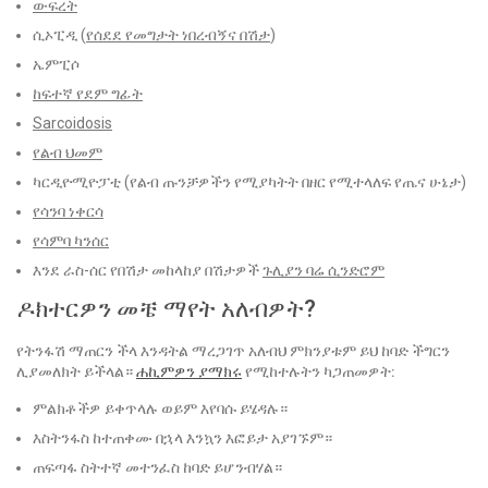
ውፍረት
ሲኦፒዲ (
የሰደደ የመግታት ነበረብኝና በሽታ
)
ኤምፒሶ
ከፍተኛ የደም ግፊት
Sarcoidosis
የልብ ህመም
ካርዲዮሚዮፓቲ (የልብ ጡንቻዎችን የሚያካትት በዘር የሚተላለፍ የጤና ሁኔታ)
የሳንባ ነቀርሳ
የሳምባ ካንሰር
እንደ ራስ-ሰር የበሽታ መከላከያ በሽታዎች
ጉሊያን ባሬ ሲንድሮም
ዶክተርዎን መቼ ማየት አለብዎት?
የትንፋሽ ማጠርን ችላ እንዳትል ማረጋገጥ አለብህ ምክንያቱም ይህ ከባድ ችግርን
ሊያመለክት ይችላል።
ሐኪምዎን ያማክሩ
የሚከተሉትን ካጋጠመዎት:
ምልክቶችዎ ይቀጥላሉ ወይም እየባሱ ይሄዳሉ።
እስትንፋስ ከተጠቀሙ በኋላ እንኳን እፎይታ አያገኙም።
ጠፍጣፋ ስትተኛ መተንፈስ ከባድ ይሆንብሃል።