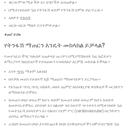
ቁርጭምጭሚቶችዎ እና እግሮችዎ አብጠዋል።
በሚተነፍሱበት ጊዜ የትንፋሽ ወይም የትንፋሽ ድምጽ ይፈጥራሉ።
አለዎት
ትኩሳት
.
ብርድ ብርድ ማለት ያጋጥምዎታል።
ቀጠሮ ይያዙ
የትንፋሽ ማጠርን እንዴት መከላከል ይቻላል?
የመተንፈስ ችግር ካለብዎ አጠቃላይ ጤናዎን በሚያሻሽሉበት ጊዜ እፎይታን
ለማረጋገጥ ከዚህ በታች የተሰጠውን የመከላከያ እርምጃ መከተል ይችላሉ።
አንተ
ጭስ
, ማቆም አለብህ
በተቻለ መጠን የሁለተኛ እጅ ማጨስን ማስወገድዎን ያረጋግጡ።
የእንጨት ጭስ, ጭስ, ብክለት, ወዘተ ጨምሮ ለአካባቢያዊ ቀስቅሴዎች መጋለጥን
ለማስወገድ ይሞክሩ.
ከመጠን በላይ ወፍራም ከሆኑ ወይም ከመጠን በላይ ወፍራም ከሆኑ ክብደት
ለመቀነስ ይሞክሩ. በሳንባዎ እና በልብዎ ላይ ከፍተኛ ጭንቀትን በሚቀንስበት ጊዜ
የመተንፈሻ አካላትዎን እና የልብና የደም ሥር (cardiovascular) ስርዓትዎን
ጠንካራ ለማድረግ ይረዳል ።
ራስህን ከመጠን በላይ እንዳትጨነቅ ከባድ እንቅስቃሴዎችን በምታደርግበት ጊዜ