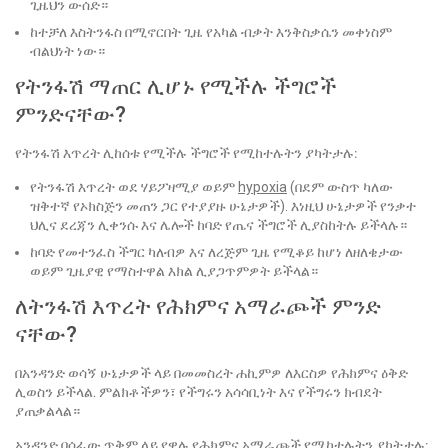
ጊዜህን ውሰድ።
ከተቻለ እስትንፋስ በሚኖርበት ጊዜ የአካል ብቃት እንቅስቃሴን መቀነስም
ብልህነት ነው።
የትንፋሽ ማጠር ሊሆኑ የሚችሉ ችግሮች
ምንድናቸው?
የትንፋሽ እጥረት ሊከሰቱ የሚችሉ ችግሮች የሚከተሉትን ያካትታሉ:
የትንፋሽ እጥረት ወደ ሃይፖዛሚያ ወይም
hypoxia
(በደም ውስጥ ካለው
ዝቅተኛ የኦክስጅን መጠን ጋር የተያያዙ ሁኔታዎች). እነዚህ ሁኔታዎች የንቃተ
ህሊና ደረጃን ሊቀንሱ እና ሌሎች ከባድ የጤና ችግሮች ሊያስከትሉ ይችላሉ።
ከባድ የመተንፈስ ችግር ካለብዎ እና ለረጅም ጊዜ የሚቆይ ከሆነ ለዘለቄታው
ወይም ጊዜያዊ የማስተዋል እክል ሊያጋጥምዎት ይችላል።
ለትንፋሽ እጥረት የሕክምና አማራጮች ምንድ
ናቸው?
በአንዳንድ ወሳኝ ሁኔታዎች ላይ በመመስረት ሐኪምዎ ለእርስዎ የሕክምና ዕቅድ
ሊወስን ይችላል. ምልክቶችዎን፣ የችግሩን አሳሳቢነት እና የችግሩን ክብደት
ያጠቃልላል።
አንዳንድ በሰፊው ጥቅም ላይ የዋሉ የሕክምና አማራጮች የሚከተሉትን ያካትታሉ: