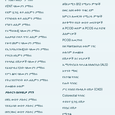
ለቫይታሚን B12 የሚሆኑ ምግቦች
የENT ባለሙያን ያማክሩ
በወር አበባ ወቅት ጥቁር ደም
የደም ቧንቧ ቀዶ ሐኪምን ያማክሩ
ክምርን ለመዋጋት የሚረዱ ምግቦች
የፕላስቲክ ቀዶ ሐኪምን ያማክሩ
ለተቅማጥ የቤት ውስጥ መፍትሄዎች
የዓይን ሐኪም ያማክሩ
ለ PCOD ወይም ለ PCOS ተፈጥሯዊ
የሩማቶሎጂ ባለሙያን ያማክሩ
ሕክምናዎች
አጠቃላይ የቀዶ ጥገና ሐኪም ያማክሩ
PCOD አመጋገብ
የቆዳ ህክምና ባለሙያን ያማክሩ
ስለ Hantavirus ሁሉም ነገር
የኢንዶክሪኖሎጂስት ባለሙያን ያማክሩ
ሁሉንም ይመልከቱ
የጥርስ ሀኪምን ያማክሩ
በሽታዎች እና ሁኔታዎች
የተላላፊ በሽታዎች ባለሙያ ያማክሩ
ኤማያትሮፊክ ላተራል ስክለሮሲስ (ALS)
የፊዚዮቴራፒስት ባለሙያን ያማክሩ
አጥንት ማዞር
የሥነ ልቦና ባለሙያን ያማክሩ
የአንጎል ካንሰር
የትራንስፕላንት ቀዶ ሐኪምን ያማክሩ
የጡት ካንሰር
ይመልከቱ ሁሉም
ሥር የሰደደ የኩላሊት በሽታ (CKD)
ዶክተርን በአካባቢዎ ያግኙ
Colorectal ካንሰር
በቼኒ ውስጥ ዶክተር ያማክሩ
ተደፍኖ ቧንቧ በሽታ
ሃይደራባድ ውስጥ ዶክተር ያማክሩ
የስኳር በሽታ
በባንጋሎር ውስጥ ዶክተር ያማክሩ
የሚጥል