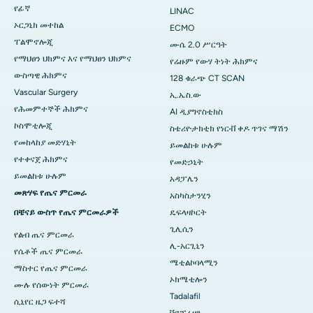
የፊኛ
LINAC
ኦርጋኒክ መተከል
ECMO
ፐልሞኖሎጂ
ሙሴ 2.0 ሥርዓት
የማህፀን ህክምና እና የማህፀን ህክምና
የሬዙም የውሃ ትነት ሕክምና
ውስጣዊ ሕክምና
128 ቁራጭ CT SCAN
Vascular Surgery
ኢ.ኤስ.ው
የሕመምተኞች ሕክምና
AI ዲያግኖስቲክስ
ኮስሞቲሎጂ
ስቴሪዮታክቲክ የነርቭ ቀዶ ጥገና ማሽን
የመከላከያ መድሃኒት
ይመልከቱ ሁሉም
የተቀናጀ ሕክምና
የመድኃኒት
ይመልከቱ ሁሉም
አዳፓሌን
መጽሃፍ የጤና ምርመራ
አስካስታንሂን
በቼናይ ውስጥ የጤና ምርመራዎች
ዴፍላዛኮርት
ጊሊሲን
የልብ ጤና ምርመራ
ሊ-አርጊኒን
የሴቶች ጤና ምርመራ
ሜቲልኮባላሚን
ማስተር የጤና ምርመራ
ኦክሜቲሎን
ሙሉ የሰውነት ምርመራ
Tadalafil
ሲኒየር ዜጋ ፍተሻ
ቮኖፕራዛን