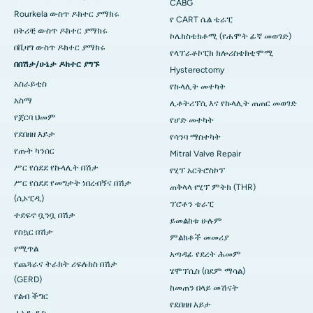
CABG
Rourkela ውስጥ ዶክተር ያማክሩ
የ CART ሴል ቴራፒ
በትሪቺ ውስጥ ዶክተር ያማክሩ
ኮሌክስቴክቶሚ (የሐሞት ፊኛ መወገድ)
በቪዛግ ውስጥ ዶክተር ያማክሩ
የላፕራቶኮፒክ ክሎሪስቴክቲሞሚ
በበሽታ/ሁኔታ ዶክተር ያግኙ
Hysterectomy
አስራይቲስ
የኩላሊት መተካት
አስማ
ሊቶትሪፕሲ እና የኩላሊት ጠጠር መወገድ
የጀርባ ህመም
የሆድ መተካት
የደበዘዘ እይታ
የሳንባ ማስተካት
የጡት ካንሰር
Mitral Valve Repair
ሥር የሰደደ የኩላሊት በሽታ
የሂፕ አርትሮስኮፕ
ሥር የሰደደ የመግታት ነበረብኝና በሽታ
ጠቅላላ የሂፕ ምትክ (THR)
(ሲኦፒዲ)
ፕሮቶን ቴራፒ
ተደፍኖ ቧንቧ በሽታ
ይመልከቱ ሁሉም
የስኳር በሽታ
ምልክቶች መመሪያ
የሚጥል
አጣዳፊ የደረት ሕመም
የጨጓራና ትራክት ሪፍሉክስ በሽታ
ሄሞፕሲስ (በደም ማሳል)
(GERD)
ከመጠን በላይ መሽናት
የልብ ችግር
የደበዘዘ እይታ
ሐኒዲ ዲስ