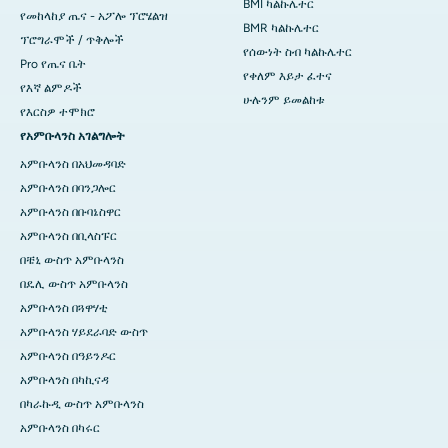
BMI ካልኩሌተር
የመከላከያ ጤና - አፖሎ ፕሮሄልዝ
BMR ካልኩሌተር
ፕሮግራሞች / ጥቅሎች
የሰውነት ስብ ካልኩሌተር
Pro የጤና ቤት
የቀለም እይታ ፈተና
የእኛ ልምዶች
ሁሉንም ይመልከቱ
የእርስዎ ተሞክሮ
የአምቡላንስ አገልግሎት
አምቡላንስ በአህመዳባድ
አምቡላንስ በባንጋሎር
አምቡላንስ በቡባኔስዋር
አምቡላንስ በቢላስፑር
በቼኒ ውስጥ አምቡላንስ
በዴሊ ውስጥ አምቡላንስ
አምቡላንስ በጓዋሃቲ
አምቡላንስ ሃይደራባድ ውስጥ
አምቡላንስ በዓይንዶር
አምቡላንስ በካኪናዳ
በካራኩዲ ውስጥ አምቡላንስ
አምቡላንስ በካሩር