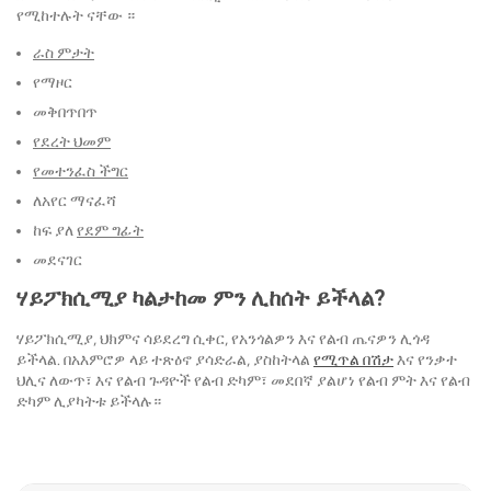
የሚከተሉት ናቸው ።
ራስ ምታት
የማዞር
መቅበጥበጥ
የደረት ህመም
የመተንፈስ ችግር
ለአየር ማናፈሻ
ከፍ ያለ
የደም ግፊት
መደናገር
ሃይፖክሲሚያ ካልታከመ ምን ሊከሰት ይችላል?
ሃይፖክሲሚያ, ህክምና ሳይደረግ ሲቀር, የአንጎልዎን እና የልብ ጤናዎን ሊጎዳ
ይችላል. በአእምሮዎ ላይ ተጽዕኖ ያሳድራል, ያስከትላል
የሚጥል በሽታ
እና የንቃተ
ህሊና ለውጥ፣ እና የልብ ጉዳዮች የልብ ድካም፣ መደበኛ ያልሆነ የልብ ምት እና የልብ
ድካም ሊያካትቱ ይችላሉ።