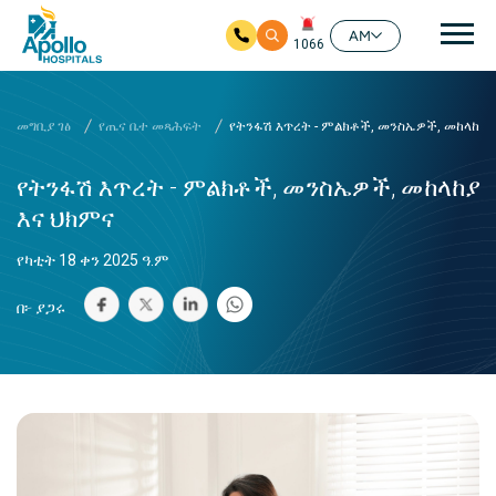
ዋና
AM
1066
ዋና ይዘት ዘልለው ይሂዱ
መግቢያ ገፅ
የጤና ቤተ መጻሕፍት
የትንፋሽ እጥረት - ምልክቶች, መንስኤዎች, መከላከያ 
የትንፋሽ እጥረት - ምልክቶች, መንስኤዎች, መከላከያ
እና ህክምና
የካቲት 18 ቀን 2025 ዓ.ም
በ፦ ያጋሩ