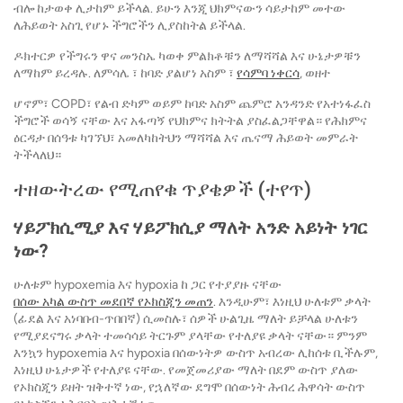
ብሎ ከታወቀ ሊታከም ይችላል. ይሁን እንጂ ህክምናውን ሳይታከም መተው
ለሕይወት አስጊ የሆኑ ችግሮችን ሊያስከትል ይችላል.
ዶክተርዎ የችግሩን ዋና መንስኤ ካወቀ ምልክቶቹን ለማሻሻል እና ሁኔታዎቹን
ለማከም ይረዳሉ. ለምሳሌ ፣ ከባድ ያልሆነ አስም ፣
የሳምባ ነቀርሳ
, ወዘተ
ሆኖም፣ COPD፣ የልብ ድካም ወይም ከባድ አስም ጨምሮ አንዳንድ የአተነፋፈስ
ችግሮች ወሳኝ ናቸው እና አፋጣኝ የህክምና ክትትል ያስፈልጋቸዋል። የሕክምና
ዕርዳታ በሰዓቱ ካገኘህ፣ አመለካከትህን ማሻሻል እና ጤናማ ሕይወት መምራት
ትችላለህ።
ተዘውትረው የሚጠየቁ ጥያቄዎች (ተየጥ)
ሃይፖክሲሚያ እና ሃይፖክሲያ ማለት አንድ አይነት ነገር
ነው?
ሁለቱም hypoxemia እና hypoxia ከ ጋር የተያያዙ ናቸው
በሰው አካል ውስጥ መደበኛ የኦክስጂን መጠን
. እንዲሁም፣ እነዚህ ሁለቱም ቃላት
(ፊደል እና አነባበብ-ጥበበኛ) ሲመስሉ፣ ሰዎች ሁልጊዜ ማለት ይቻላል ሁለቱን
የሚያደናግሩ ቃላት ተመሳሳይ ትርጉም ያላቸው የተለያዩ ቃላት ናቸው። ምንም
እንኳን hypoxemia እና hypoxia በሰውነትዎ ውስጥ አብረው ሊከሰቱ ቢችሉም,
እነዚህ ሁኔታዎች የተለያዩ ናቸው. የመጀመሪያው ማለት በደም ውስጥ ያለው
የኦክስጂን ይዘት ዝቅተኛ ነው, የኋለኛው ደግሞ በሰውነት ሕብረ ሕዋሳት ውስጥ