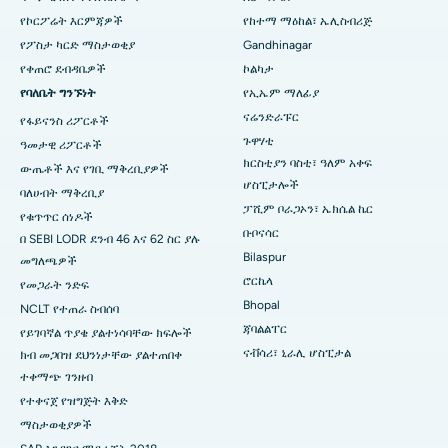
በአሬራ ኮሎኒ፣ ቦፓል ውስጥ ምርጥ ሆስፒታል
የኮርፖሬት እርምጃዎች
የከተማ ማዕከል፣ ኤሊስብሪጅ
በጃያናጋር፣ ባንጋሎር ውስጥ የሚገኝ ምርጥ ሆስፒታል
የፖስታ ካርድ ማስታወቂያ
Gandhinagar
የቀጠሮ ደብዳቤዎች
ኮልካታ
በኬኬ ናጋር፣ ማዱራይ ውስጥ ምርጥ ሆስፒታል
የባለቤት ግንኙነት
የኢኤም ማለፊያ
ናሬንድራፑር
የፋይናንስ ሪፖርቶች
ምርጥ ሆስፒታል በራምጂ ናጋር፣ ኔሎር
ጉዋሃቲ
ዓመታዊ ሪፖርቶች
በሴክተር-19 ፣ ሩርኬላ ውስጥ ያለው ምርጥ ሆስፒታል
ክርስቲያን ባስቲ፣ ዓለም አቀፍ
ውጤቶች እና የገቢ ማቅረቢያዎች
ሆስፒታሎች
ባለሀብት ማቅረቢያ
በስዋርጌት፣ ፑን ውስጥ ምርጥ ሆስፒታል
ፓሺም ቦራጋኦን፣ ኤክሴል ኬር
የቁጥጥር ሰነዶች
ቡቦናሳር
በ SEBI LODR ደንብ 46 እና 62 ስር ያሉ
በደቡብ ዴልሂ ውስጥ ምርጥ የሴቶች የካንሰር ሆስፒታል
Bilaspur
መግለጫዎች
ሮርኬላ
የመጋራት ንድፍ
Bhopal
NCLT የተጠራ ስብሰባ
ጃባልልፐር
የይገባኛል ጥያቄ ያልተነሳባቸው ክፍሎች
ናቭሳሪ፣ ኒራሊ ሆስፒታል
ክብ መጋበዝ ደህንነታቸው ያልተጠበቀ
ተቀማጭ ገንዘብ
የተቀናጀ የዝግጅት እቅድ
ማስታወቂያዎች