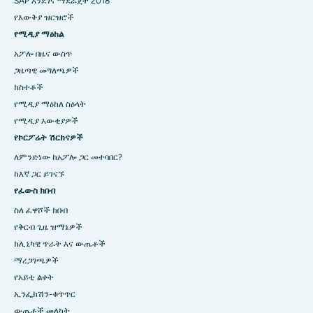
SAP እንደገና ማደራጀት 2018
የእውቅያ ዝርዝሮች
የሚዲያ ማዕከል
አፖሎ በዜና ውስጥ
ጋዜጣዊ መግለጫዎች
ክስተቶች
የሚዲያ ማዕከለ ስዕላት
የሚዲያ እውቂያዎች
የኮርፖሬት ሽርክናዎች
ለምንድነው ከአፖሎ ጋር መተባበር?
ከእኛ ጋር ይገናኙ
የፈውስ ክበብ
ስለ ፈዋሾች ክበብ
የቅርብ ጊዜ ዝማኔዎች
ክሊኒካዊ ጥራት እና ውጤቶች
ማረጋገጫዎች
የአይቲ ልቀት
ኢንፌክሽን-ቁጥጥር
ውጤቶች መለካት