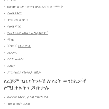
በልብዎ ዙሪያ ከመጠን በላይ ፈሳሽ መከማቸት
የልብ ድካም
ተሰብስቧል ሳንባ
የልብ ችግር
የመተንፈሻ አካላት ኢንፌክሽኖች
ማነስ
ችግሮች
የልብ ምት
እርግዝና
የደም መፍሰስ
አለርጀ
ሥር የሰደደ የኩላሊት በሽታ
ለረጅም ጊዜ የትንፋሽ እጥረት መንስኤዎች
የሚከተሉትን ያካትታሉ
በሳንባዎ አካባቢ ፈሳሽ ማከማቸት
ብዙ ክብደት ያለዉ