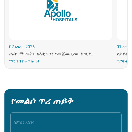
07.ኦገስት.2026
01.ኦገስት
ጡት ማጥባት፡- ዘላቂ የሆነ የመጀመሪያው ስጦታ...
የታይሮይ
ማንበብ ይቀጥሉ
ማንበብ 
የመልሶ ጥሪ ጠይቅ