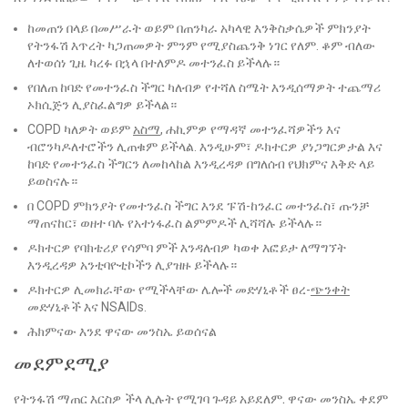
ከመጠን በላይ በመሥራት ወይም በጠንካራ አካላዊ እንቅስቃሴዎች ምክንያት
የትንፋሽ እጥረት ካጋጠመዎት ምንም የሚያስጨንቅ ነገር የለም. ቆም ብለው
ለተወሰነ ጊዜ ካረፉ በኋላ በተለምዶ መተንፈስ ይችላሉ።
የበለጠ ከባድ የመተንፈስ ችግር ካለብዎ የተሻለ ስሜት እንዲሰማዎት ተጨማሪ
ኦክሲጅን ሊያስፈልግዎ ይችላል።
COPD ካለዎት ወይም
አስማ
, ሐኪምዎ የማዳኛ መተንፈሻዎችን እና
ብሮንካዶለተሮችን ሊጠቁም ይችላል. እንዲሁም፣ ዶክተርዎ ያነጋግርዎታል እና
ከባድ የመተንፈስ ችግርን ለመከላከል እንዲረዳዎ በግለሰብ የህክምና እቅድ ላይ
ይወስናሉ።
በ COPD ምክንያት የመተንፈስ ችግር እንደ ፑሽ-ከንፈር መተንፈስ፣ ጡንቻ
ማጠናከር፣ ወዘተ ባሉ የአተነፋፈስ ልምምዶች ሊሻሻሉ ይችላሉ።
ዶክተርዎ የባክቴሪያ የሳምባ ምች እንዳለብዎ ካወቀ እፎይታ ለማግኘት
እንዲረዳዎ አንቲባዮቲኮችን ሊያዝዙ ይችላሉ።
ዶክተርዎ ሊመክራቸው የሚችላቸው ሌሎች መድሃኒቶች ፀረ-
ጭንቀት
መድሃኒቶች እና NSAIDs.
ሕክምናው እንደ ዋናው መንስኤ ይወሰናል
መደምደሚያ
የትንፋሽ ማጠር እርስዎ ችላ ሊሉት የሚገባ ጉዳይ አይደለም. ዋናው መንስኤ ቀደም