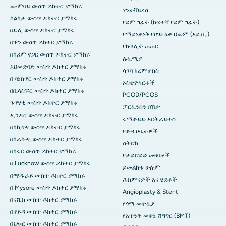
ሙምባይ ውስጥ ዶክተር ያማክሩ
ሃንታቫይረስ
ኮልካታ ውስጥ ዶክተር ያማክሩ
የደም ግፊት (ከፍተኛ የደም ግፊት)
በዴሊ ውስጥ ዶክተር ያማክሩ
የማይነቃነቅ የሆድ ዕቃ ህመም (አይ.ቢ.)
በፑን ውስጥ ዶክተር ያማክሩ
የኩላሊት ጠጠር
በካሪም ናጋር ውስጥ ዶክተር ያማክሩ
ሉኪሚያ
አህመድባድ ውስጥ ዶክተር ያማክሩ
ሳንባ ክረምሆስስ
ቡባኔስዋር ውስጥ ዶክተር ያማክሩ
ኦስቲዮካርቶች
በቢላስፑር ውስጥ ዶክተር ያማክሩ
PCOD/PCOS
ጉዋሃቲ ውስጥ ዶክተር ያማክሩ
ፓርኪንሰን በሽታ
ኢንዶር ውስጥ ዶክተር ያማክሩ
ሩማቶይድ አርትራይተስ
በካኪናዳ ውስጥ ዶክተር ያማክሩ
የቆዳ ሁኔታዎች
በካራኩዲ ውስጥ ዶክተር ያማክሩ
ስትሮክ
በካሩር ውስጥ ዶክተር ያማክሩ
የታይሮይድ መዛባቶች
በ Lucknow ውስጥ ዶክተር ያማክሩ
ይመልከቱ ሁሉም
በማዱራይ ውስጥ ዶክተር ያማክሩ
ሕክምናዎች እና ሂደቶች
በ Mysore ውስጥ ዶክተር ያማክሩ
Angioplasty & Stent
በናሺክ ውስጥ ዶክተር ያማክሩ
የጎማ መተኪያ
በኖይዳ ውስጥ ዶክተር ያማክሩ
የአጥንት መቅኒ ሽግግር (BMT)
በኔሎር ውስጥ ዶክተር ያማክሩ