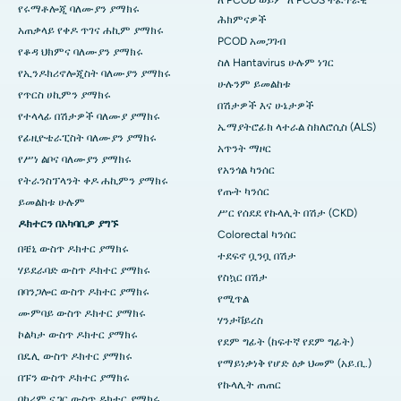
የሩማቶሎጂ ባለሙያን ያማክሩ
ሕክምናዎች
አጠቃላይ የቀዶ ጥገና ሐኪም ያማክሩ
PCOD አመጋገብ
የቆዳ ህክምና ባለሙያን ያማክሩ
ስለ Hantavirus ሁሉም ነገር
የኢንዶክሪኖሎጂስት ባለሙያን ያማክሩ
ሁሉንም ይመልከቱ
የጥርስ ሀኪምን ያማክሩ
በሽታዎች እና ሁኔታዎች
የተላላፊ በሽታዎች ባለሙያ ያማክሩ
ኤማያትሮፊክ ላተራል ስክለሮሲስ (ALS)
የፊዚዮቴራፒስት ባለሙያን ያማክሩ
አጥንት ማዞር
የሥነ ልቦና ባለሙያን ያማክሩ
የአንጎል ካንሰር
የትራንስፕላንት ቀዶ ሐኪምን ያማክሩ
የጡት ካንሰር
ይመልከቱ ሁሉም
ሥር የሰደደ የኩላሊት በሽታ (CKD)
ዶክተርን በአካባቢዎ ያግኙ
Colorectal ካንሰር
በቼኒ ውስጥ ዶክተር ያማክሩ
ተደፍኖ ቧንቧ በሽታ
ሃይደራባድ ውስጥ ዶክተር ያማክሩ
የስኳር በሽታ
በባንጋሎር ውስጥ ዶክተር ያማክሩ
የሚጥል
ሙምባይ ውስጥ ዶክተር ያማክሩ
ሃንታቫይረስ
ኮልካታ ውስጥ ዶክተር ያማክሩ
የደም ግፊት (ከፍተኛ የደም ግፊት)
በዴሊ ውስጥ ዶክተር ያማክሩ
የማይነቃነቅ የሆድ ዕቃ ህመም (አይ.ቢ.)
በፑን ውስጥ ዶክተር ያማክሩ
የኩላሊት ጠጠር
በካሪም ናጋር ውስጥ ዶክተር ያማክሩ