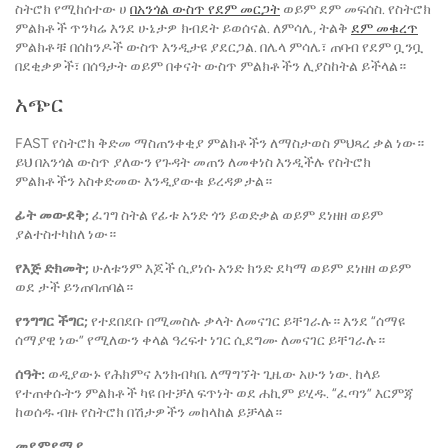
ስትሮክ የሚከሰተው ሀ
በአንጎል ውስጥ የደም መርጋት
ወይም ደም መፍሰስ. የስትሮክ
ምልክቶች ጥንካሬ እንደ ሁኔታዎ ክብደት ይወሰናል. ለምሳሌ, ትልቅ
ደም መቁረጥ
ምልክቶቹ በሰከንዶች ውስጥ እንዲታዩ ያደርጋል. በሌላ ምሳሌ፣ ጠባብ የደም ቧንቧ
በደቂቃዎች፣ በሰዓታት ወይም በቀናት ውስጥ ምልክቶችን ሊያስከትል ይችላል።
አጭር
FAST የስትሮክ ቅድመ ማስጠንቀቂያ ምልክቶችን ለማስታወስ ምህጻረ ቃል ነው።
ይህ በአንጎል ውስጥ ያለውን የጉዳት መጠን ለመቀነስ እንዲችሉ የስትሮክ
ምልክቶችን አስቀድመው እንዲያውቁ ይረዳዎታል።
ፊት መውደቅ;
ፈገግ ስትል የፊቱ አንድ ጎን ይወድቃል ወይም ደነዘዘ ወይም
ያልተስተካከለ ነው።
የእጅ ድክመት;
ሁለቱንም እጆች ሲያነሱ አንድ ክንድ ደካማ ወይም ደነዘዘ ወይም
ወደ ታች ይንጠባጠባል።
የንግግር ችግር;
የተደበደቡ በሚመስሉ ቃላት ለመናገር ይቸገራሉ። እንደ “ሰማዩ
ሰማያዊ ነው” የሚለውን ቀላል ዓረፍተ ነገር ሲደግሙ ለመናገር ይቸገራሉ።
ሰዓት:
ወዲያውኑ የሕክምና እንክብካቤ ለማግኘት ጊዜው አሁን ነው. ከላይ
የተጠቀሱትን ምልክቶች ካዩ በተቻለ ፍጥነት ወደ ሐኪም ይሂዱ. “ፈጣን” እርምጃ
ከወሰዱ ብዙ የስትሮክ በሽታዎችን መከላከል ይቻላል።
መደምደሚያ