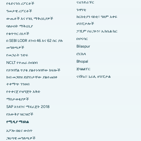
ናሬንድራፑር
የፋይናንስ ሪፖርቶች
ምርጥ ሆስፒታል በራምጂ ናጋር፣ ኔሎር
ጉዋሃቲ
ዓመታዊ ሪፖርቶች
በሴክተር-19 ፣ ሩርኬላ ውስጥ ያለው ምርጥ ሆስፒታል
ክርስቲያን ባስቲ፣ ዓለም አቀፍ
ውጤቶች እና የገቢ ማቅረቢያዎች
ሆስፒታሎች
ባለሀብት ማቅረቢያ
በስዋርጌት፣ ፑን ውስጥ ምርጥ ሆስፒታል
ፓሺም ቦራጋኦን፣ ኤክሴል ኬር
የቁጥጥር ሰነዶች
ቡቦናሳር
በ SEBI LODR ደንብ 46 እና 62 ስር ያሉ
በደቡብ ዴልሂ ውስጥ ምርጥ የሴቶች የካንሰር ሆስፒታል
Bilaspur
መግለጫዎች
ሮርኬላ
የመጋራት ንድፍ
Bhopal
NCLT የተጠራ ስብሰባ
ጃባልልፐር
የይገባኛል ጥያቄ ያልተነሳባቸው ክፍሎች
ናቭሳሪ፣ ኒራሊ ሆስፒታል
ክብ መጋበዝ ደህንነታቸው ያልተጠበቀ
ተቀማጭ ገንዘብ
የተቀናጀ የዝግጅት እቅድ
ማስታወቂያዎች
SAP እንደገና ማደራጀት 2018
የእውቅያ ዝርዝሮች
የሚዲያ ማዕከል
አፖሎ በዜና ውስጥ
ጋዜጣዊ መግለጫዎች