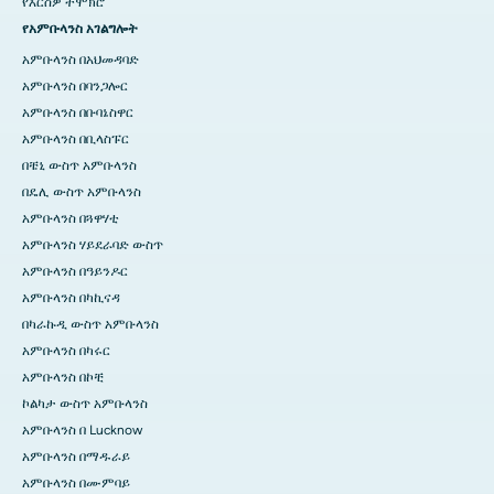
የእርስዎ ተሞክሮ
የአምቡላንስ አገልግሎት
አምቡላንስ በአህመዳባድ
አምቡላንስ በባንጋሎር
አምቡላንስ በቡባኔስዋር
አምቡላንስ በቢላስፑር
በቼኒ ውስጥ አምቡላንስ
በዴሊ ውስጥ አምቡላንስ
አምቡላንስ በጓዋሃቲ
አምቡላንስ ሃይደራባድ ውስጥ
አምቡላንስ በዓይንዶር
አምቡላንስ በካኪናዳ
በካራኩዲ ውስጥ አምቡላንስ
አምቡላንስ በካሩር
አምቡላንስ በኮቺ
ኮልካታ ውስጥ አምቡላንስ
አምቡላንስ በ Lucknow
አምቡላንስ በማዱራይ
አምቡላንስ በሙምባይ