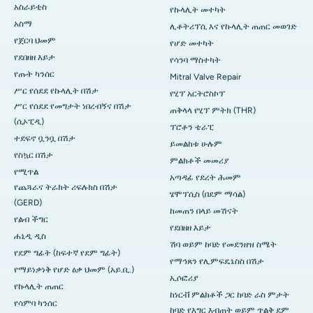
አስራይቲስ
የኩላሊት መተካት
አስማ
ሊቶትሪፕሲ እና የኩላሊት ጠጠር መወገድ
የጀርባ ህመም
የሆድ መተካት
የደበዘዘ እይታ
የሳንባ ማስተካት
የጡት ካንሰር
Mitral Valve Repair
ሥር የሰደደ የኩላሊት በሽታ
የሂፕ አርትሮስኮፕ
ሥር የሰደደ የመግታት ነበረብኝና በሽታ
ጠቅላላ የሂፕ ምትክ (THR)
(ሲኦፒዲ)
ፕሮቶን ቴራፒ
ተደፍኖ ቧንቧ በሽታ
ይመልከቱ ሁሉም
የስኳር በሽታ
ምልክቶች መመሪያ
የሚጥል
አጣዳፊ የደረት ሕመም
የጨጓራና ትራክት ሪፍሉክስ በሽታ
ሄሞፕሲስ (በደም ማሳል)
(GERD)
ከመጠን በላይ መሽናት
የልብ ችግር
የደበዘዘ እይታ
ሐኒዲ ዲስ
ሽባ ወይም ከባድ የመደንዘዝ ስሜት
የደም ግፊት (ከፍተኛ የደም ግፊት)
የማኅጸን የሊምፍዴኔስስ በሽታ
የማይነቃነቅ የሆድ ዕቃ ህመም (አይ.ቢ.)
ኢሶፎሪያ
የኩላሊት ጠጠር
ከነርቭ ምልክቶች ጋር ከባድ ራስ ምታት
የሳምባ ካንሰር
ከባድ የእግር እብጠት ወይም ጥልቅ ደም