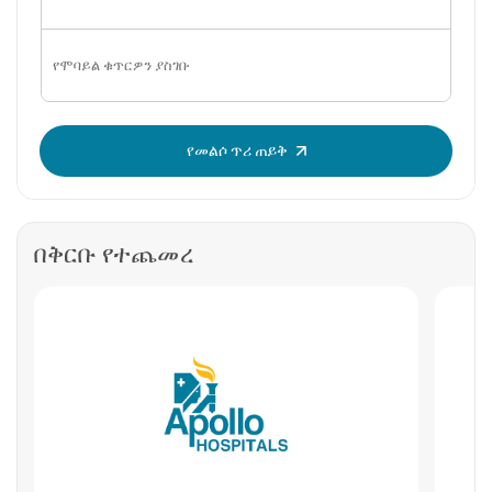
OTP አስገባ፡
የመልሶ ጥሪ ጠይቅ
በቅርቡ የተጨመረ