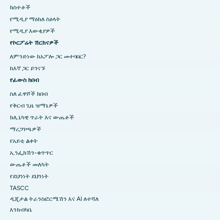
ክስተቶች
የሚዲያ ማዕከለ ስዕላት
የሚዲያ እውቂያዎች
የኮርፖሬት ሽርክናዎች
ለምንድነው ከአፖሎ ጋር መተባበር?
ከእኛ ጋር ይገናኙ
የፈውስ ክበብ
ስለ ፈዋሾች ክበብ
የቅርብ ጊዜ ዝማኔዎች
ክሊኒካዊ ጥራት እና ውጤቶች
ማረጋገጫዎች
የአይቲ ልቀት
ኢንፌክሽን-ቁጥጥር
ውጤቶች መለካት
የደህንነት ደህንነት
TASCC
ዲጂታል ትራንስፎርሜሽን እና AI ለተሻለ
እንክብካቤ