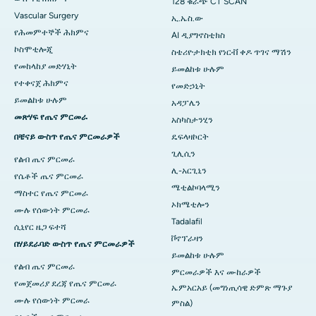
128 ቁራጭ CT SCAN
Vascular Surgery
ኢ.ኤስ.ው
የሕመምተኞች ሕክምና
AI ዲያግኖስቲክስ
ኮስሞቲሎጂ
ስቴሪዮታክቲክ የነርቭ ቀዶ ጥገና ማሽን
የመከላከያ መድሃኒት
ይመልከቱ ሁሉም
የተቀናጀ ሕክምና
የመድኃኒት
ይመልከቱ ሁሉም
አዳፓሌን
መጽሃፍ የጤና ምርመራ
አስካስታንሂን
በቼናይ ውስጥ የጤና ምርመራዎች
ዴፍላዛኮርት
ጊሊሲን
የልብ ጤና ምርመራ
ሊ-አርጊኒን
የሴቶች ጤና ምርመራ
ሜቲልኮባላሚን
ማስተር የጤና ምርመራ
ኦክሜቲሎን
ሙሉ የሰውነት ምርመራ
Tadalafil
ሲኒየር ዜጋ ፍተሻ
ቮኖፕራዛን
በሃይደራባድ ውስጥ የጤና ምርመራዎች
ይመልከቱ ሁሉም
የልብ ጤና ምርመራ
ምርመራዎች እና ሙከራዎች
የመጀመሪያ ደረጃ የጤና ምርመራ
ኤምአርአይ (መግነጢሳዊ ድምጽ ማጉያ
ሙሉ የሰውነት ምርመራ
ምስል)