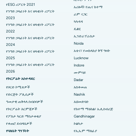
የESG ሪፖርት 2021
በሲቢዲ ቤላፑር፣ ናቪ ሙምባይ ውስጥ ምርጥ ሆስፒታል
የሳይቶሎጂያዊ ቀዶ ጥገና
አሪሎቫ፣ የጤና ከተማ
የንግድ ኃላፊነት እና ዘላቂነት ሪፖርት
ራም ናጋር
2023
በፓንቻቫቲ፣ ናሺክ ውስጥ ምርጥ ሆስፒታል
የሴራሚክ ጠቅላላ የጉልበት መተካት
ካካዳዳ
የንግድ ኃላፊነት እና ዘላቂነት ሪፖርት
ዴልሂ
በሴኩንድራባድ፣ ሃይደራባድ ውስጥ ምርጥ ሆስፒታል
ERCP
2022
ኢንድራፕራስታ
የንግድ ኃላፊነት እና ዘላቂነት ሪፖርት
በሴሻድሪፑራም ፣ ባንጋሎር ውስጥ የሚገኝ ምርጥ ሆስፒታል
Noida
2024
አቴና፣ የመከላከያ ቅኝ ግዛት
የንግድ ኃላፊነት እና ዘላቂነት ሪፖርት
በቫልቴር ዋና መንገድ፣ ቪዛካፓትናም ውስጥ የሚገኘው ምርጥ ሆስፒታል
2025
Lucknow
የንግድ ኃላፊነት እና ዘላቂነት ሪፖርት
Indore
በሱባሽ ናጋር መንገድ፣ ካሪምናጋር ውስጥ ያለው ምርጥ ሆስፒታል
2026
ሙምባይ
የኮርፖሬት አስተዳደር
በማናጋሪ ፣ ካራኩዲ ውስጥ ምርጥ ሆስፒታል
Dadar
የቦርድ ኮሚቴዎች
አስቀመጠ
በአሬፓሊ፣ ዋራንጋል ውስጥ ምርጥ ሆስፒታል
የድርጅት ፖሊሲዎች
Nashik
ዓመታዊ ጠቅላላ ስብሰባዎች
አህመድባድ
በአሬራ ኮሎኒ፣ ቦፓል ውስጥ ምርጥ ሆስፒታል
የኮርፖሬት እርምጃዎች
የከተማ ማዕከል፣ ኤሊስብሪጅ
በጃያናጋር፣ ባንጋሎር ውስጥ የሚገኝ ምርጥ ሆስፒታል
የፖስታ ካርድ ማስታወቂያ
Gandhinagar
የቀጠሮ ደብዳቤዎች
ኮልካታ
በኬኬ ናጋር፣ ማዱራይ ውስጥ ምርጥ ሆስፒታል
የባለቤት ግንኙነት
የኢኤም ማለፊያ