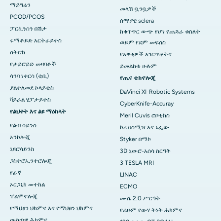
ማይግሬን
መላሽ ቧንቧዎች
PCOD/PCOS
ሰማያዊ sclera
ፓርኪንሰን በሽታ
ከቁጥጥር ውጭ የሆነ የጨጓራ ​​​​ቁስለት
ሩማቶይድ አርትራይተስ
ወይም የደም መፍሰስ
ስትሮክ
የአዋቂዎች አገርጥቶትና
የታይሮይድ መዛባቶች
ይመልከቱ ሁሉም
ሳንባ ነቀርሳ (ቲቢ)
የጤና ቴክኖሎጂ
ያልተለመደ ኮላይቲስ
DaVinci XI-Robotic Systems
ቫይራል ሄፓታይተስ
CyberKnife-Accuray
የልህቀት እና ልዩ ማዕከላት
Meril Cuvis ሮቦቲክስ
የልብ ሳይንስ
ኮሪ በስሚዝ እና ኔፌው
ኦንኮሎጂ
Styker በማኮ
ኒዩሮሳይንስ
3D ኒውሮ-አሰሳ ስርዓት
ጋስትሮኢንተሮሎጂ
3 TESLA MRI
የፊኛ
LINAC
ኦርጋኒክ መተከል
ECMO
ፐልሞኖሎጂ
ሙሴ 2.0 ሥርዓት
የማህፀን ህክምና እና የማህፀን ህክምና
የሬዙም የውሃ ትነት ሕክምና
ውስጣዊ ሕክምና