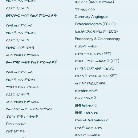
የሴቶች ጤና ምርመራ
ሲቲ ስካን (ስሌት ቶሞግራፊ)
ሲኒየር ዜጋ ፍተሻ
ፔት-ሲቲ ስካን
በባንጋሎር ውስጥ የጤና ምርመራዎች
Coronary Angiogram
Echocardiogram (ECHO)
የልብ ጤና ምርመራ
ኤሌክትሮካርዲዮግራም (ECG)
የሴቶች ጤና ምርመራ
Endoscopy & Colonoscopy
ሲኒየር ዜጋ ፍተሻ
የ SGPT ሙከራ
የስትሮክ ስጋት ፍተሻ
የሳንባ ተግባር ፈተና (PFT)
ሙሉ የሰውነት ምርመራ
የጉበት ተግባር ሙከራዎች (LFT)
በሙምባይ ውስጥ የጤና ምርመራዎች
የተሟላ የደም ብዛት (ሲቢሲ)
የልብ ጤና ምርመራ
የኩላሊት ተግባር ሙከራ (KFT)
የሴቶች ጤና ምርመራ
ጤና እና የአኗኗር ዘይቤ
ማስተር የጤና ምርመራ
ይመልከቱ ሁሉም
ሲኒየር ዜጋ ፍተሻ
የጤና አስሊዎች
ሙሉ የሰውነት ምርመራ
BMI ካልኩሌተር
የመከላከያ ጤና - አፖሎ ፕሮሄልዝ
BMR ካልኩሌተር
ፕሮግራሞች / ጥቅሎች
የሰውነት ስብ ካልኩሌተር
Pro የጤና ቤት
የቀለም እይታ ፈተና
የእኛ ልምዶች
ሁሉንም ይመልከቱ