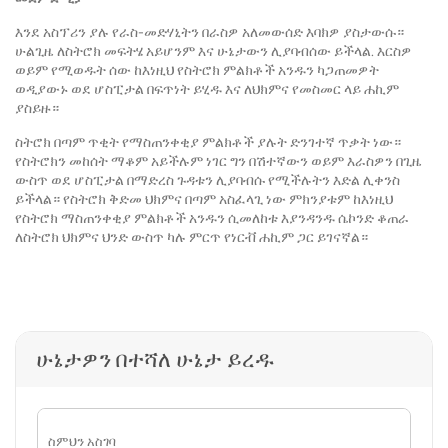
እንደ አስፕሪን ያሉ የራስ-መድሃኒትን በራስዎ አለመውሰድ እባክዎ ያስታውሱ።
ሁልጊዜ ለስትሮክ መፍትሄ አይሆንም እና ሁኔታውን ሊያባብሰው ይችላል. እርስዎ
ወይም የሚወዱት ሰው ከእነዚህ የስትሮክ ምልክቶች አንዱን ካጋጠመዎት
ወዲያውኑ ወደ ሆስፒታል በፍጥነት ይሂዱ እና ለህክምና የመስመር ላይ ሐኪም
ያስይዙ።
ስትሮክ በጣም ጥቂት የማስጠንቀቂያ ምልክቶች ያሉት ድንገተኛ ጥቃት ነው።
የስትሮክን መከሰት ማቆም አይችሉም ነገር ግን በሽተኛውን ወይም እራስዎን በጊዜ
ውስጥ ወደ ሆስፒታል በማድረስ ጉዳቱን ሊያባብሱ የሚችሉትን እድል ሊቀንስ
ይችላል። የስትሮክ ቅድመ ህክምና በጣም አስፈላጊ ነው ምክንያቱም ከእነዚህ
የስትሮክ ማስጠንቀቂያ ምልክቶች አንዱን ሲመለከቱ እያንዳንዱ ሴኮንድ ቆጠራ
ለስትሮክ ህክምና ህንድ ውስጥ ካሉ ምርጥ የነርቭ ሐኪም ጋር ይገናኛል።
ሁኔታዎን በተሻለ ሁኔታ ይረዱ