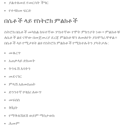
ያልተለመደ የመርሳት ችግር
የተዳከመ ፍርድ
በሴቶች ላይ የስትሮክ ምልክቶች
ስትሮክ በሴቶች መካከል ከፍተኛው ሦስተኛው የሞት ምክንያት ነው። ምልክቶቹ
ለሴቶች ልዩ ናቸው በመጀመሪያ ደረጃ ምልክቶቹን ለመለየት ያስቸግራቸዋል።
በሴቶች ላይ የሚታዩት ልዩ የስትሮክ ምልክቶች የሚከተሉትን ያካትታሉ:
መቁረጥ
አጠቃላይ ድክመት
ትንፋሽ እሳትን
መደናገር
ምላሽ አለመስጠት
ድንገተኛ የባህሪ ለውጥ
መፍሰስ
ቅluት
የማቅለሽለሽ ወይም ማስታወክ
ሕመም