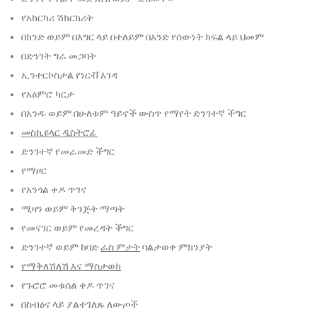
የአከርካሪ ሽክርክሪት
በክንድ ወይም በእግር ላይ በተለይም በአንድ የሰውነት ክፍል ላይ ህመም
በድንገት ግራ መጋባት
ኢንተርኮስታል የነርቭ እገዳ
የአዕምሮ ካርታ
በአንዱ ወይም በሁለቱም ዓይኖች ውስጥ የማየት ድንገተኛ ችግር
መስኪዩላር ዲስትሮፊ
ድንገተኛ የመራመድ ችግር
የማዞር
የአንጎል ቀዶ ጥገና
ሚዛን ወይም ቅንጅት ማጣት
የመናገር ወይም የመረዳት ችግር
ድንገተኛ ወይም ከባድ
ራስ ምታት
ባልታወቀ ምክንያት
የማቅለሽለሽ እና ማስታወክ
የጉሮሮ መቁሰል ቀዶ ጥገና
በስብዕና ላይ ያልተገለጹ ለውጦች