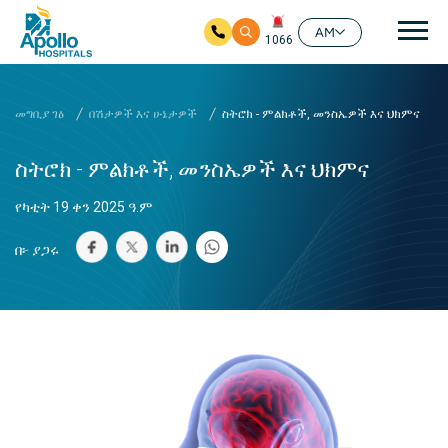
ዋና
AM
1066
ዋና ይዘት ዘልለው ይሂዱ
መግቢያ ገፅ
በሽታዎች እና ሁኔታዎች
ስትሮክ - ምልክቶች, መንስኤዎች እና ህክምና
ስትሮክ - ምልክቶች, መንስኤዎች እና ህክምና
የካቲት 19 ቀን 2025 ዓ.ም
በ፦ ያጋሩ