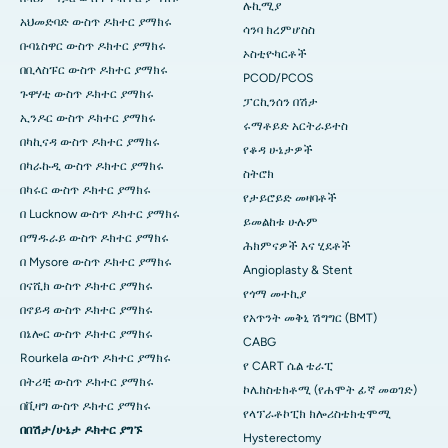
ሉኪሚያ
አህመድባድ ውስጥ ዶክተር ያማክሩ
ሳንባ ክረምሆስስ
ቡባኔስዋር ውስጥ ዶክተር ያማክሩ
ኦስቲዮካርቶች
በቢላስፑር ውስጥ ዶክተር ያማክሩ
PCOD/PCOS
ጉዋሃቲ ውስጥ ዶክተር ያማክሩ
ፓርኪንሰን በሽታ
ኢንዶር ውስጥ ዶክተር ያማክሩ
ሩማቶይድ አርትራይተስ
በካኪናዳ ውስጥ ዶክተር ያማክሩ
የቆዳ ሁኔታዎች
በካራኩዲ ውስጥ ዶክተር ያማክሩ
ስትሮክ
በካሩር ውስጥ ዶክተር ያማክሩ
የታይሮይድ መዛባቶች
በ Lucknow ውስጥ ዶክተር ያማክሩ
ይመልከቱ ሁሉም
በማዱራይ ውስጥ ዶክተር ያማክሩ
ሕክምናዎች እና ሂደቶች
በ Mysore ውስጥ ዶክተር ያማክሩ
Angioplasty & Stent
በናሺክ ውስጥ ዶክተር ያማክሩ
የጎማ መተኪያ
በኖይዳ ውስጥ ዶክተር ያማክሩ
የአጥንት መቅኒ ሽግግር (BMT)
በኔሎር ውስጥ ዶክተር ያማክሩ
CABG
Rourkela ውስጥ ዶክተር ያማክሩ
የ CART ሴል ቴራፒ
በትሪቺ ውስጥ ዶክተር ያማክሩ
ኮሌክስቴክቶሚ (የሐሞት ፊኛ መወገድ)
በቪዛግ ውስጥ ዶክተር ያማክሩ
የላፕራቶኮፒክ ክሎሪስቴክቲሞሚ
በበሽታ/ሁኔታ ዶክተር ያግኙ
Hysterectomy