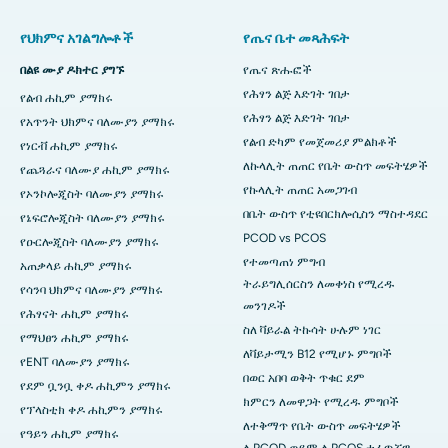
የህክምና አገልግሎቶች
የጤና ቤተ መጻሕፍት
በልዩ ሙያ ዶክተር ያግኙ
የጤና ጽሑፎች
የሕፃን ልጅ እድገት ገበታ
የልብ ሐኪም ያማክሩ
የሕፃን ልጅ እድገት ገበታ
የአጥንት ህክምና ባለሙያን ያማክሩ
የልብ ድካም የመጀመሪያ ምልክቶች
የነርቭ ሐኪም ያማክሩ
ለኩላሊት ጠጠር የቤት ውስጥ መፍትሄዎች
የጨጓራና ባለሙያ ሐኪም ያማክሩ
የኩላሊት ጠጠር አመጋገብ
የኦንኮሎጂስት ባለሙያን ያማክሩ
በቤት ውስጥ የቲዩበርክሎሲስን ማስተዳደር
የኔፍሮሎጂስት ባለሙያን ያማክሩ
PCOD vs PCOS
የዑርሎጂስት ባለሙያን ያማክሩ
የተመጣጠነ ምግብ
አጠቃላይ ሐኪም ያማክሩ
ትራይግሊሰርስን ለመቀነስ የሚረዱ
የሳንባ ህክምና ባለሙያን ያማክሩ
መንገዶች
የሕፃናት ሐኪም ያማክሩ
ስለ ቫይራል ትኩሳት ሁሉም ነገር
የማህፀን ሐኪም ያማክሩ
ለቫይታሚን B12 የሚሆኑ ምግቦች
የENT ባለሙያን ያማክሩ
በወር አበባ ወቅት ጥቁር ደም
የደም ቧንቧ ቀዶ ሐኪምን ያማክሩ
ክምርን ለመዋጋት የሚረዱ ምግቦች
የፕላስቲክ ቀዶ ሐኪምን ያማክሩ
ለተቅማጥ የቤት ውስጥ መፍትሄዎች
የዓይን ሐኪም ያማክሩ
ለ PCOD ወይም ለ PCOS ተፈጥሯዊ