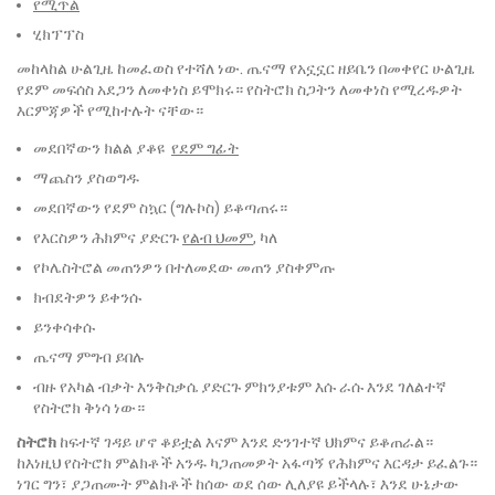
የሚጥል
ሂክፕፕስ
መከላከል ሁልጊዜ ከመፈወስ የተሻለ ነው. ጤናማ የአኗኗር ዘይቤን በመቀየር ሁልጊዜ
የደም መፍሰስ አደጋን ለመቀነስ ይሞክሩ። የስትሮክ ስጋትን ለመቀነስ የሚረዱዎት
እርምጃዎች የሚከተሉት ናቸው።
መደበኛውን ክልል ያቆዩ
የደም ግፊት
ማጨስን ያስወግዱ
መደበኛውን የደም ስኳር (ግሉኮስ) ይቆጣጠሩ።
የእርስዎን ሕክምና ያድርጉ
የልብ ህመም
, ካለ
የኮሌስትሮል መጠንዎን በተለመደው መጠን ያስቀምጡ
ክብደትዎን ይቀንሱ
ይንቀሳቀሱ
ጤናማ ምግብ ይበሉ
ብዙ የአካል ብቃት እንቅስቃሴ ያድርጉ ምክንያቱም እሱ ራሱ እንደ ገለልተኛ
የስትሮክ ቅነሳ ነው።
ስትሮክ
ከፍተኛ ገዳይ ሆኖ ቆይቷል እናም እንደ ድንገተኛ ህክምና ይቆጠራል።
ከእነዚህ የስትሮክ ምልክቶች አንዱ ካጋጠመዎት አፋጣኝ የሕክምና እርዳታ ይፈልጉ።
ነገር ግን፣ ያጋጠሙት ምልክቶች ከሰው ወደ ሰው ሊለያዩ ይችላሉ፣ እንደ ሁኔታው ​​