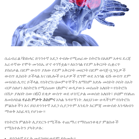
ሴሬብራል ቫስኩላር ድንገተኛ አደጋ ተብሎ የሚጠራው ስትሮክ በአለም አቀፍ ደረጃ
አራተኛው የሞት መንስኤ ሆኖ ተገኝቷል። ለአንጎል የደም አቅርቦት ሲቋረጥ
ይከሰታል. በደም ውስጥ ያለው የደም አቅርቦት መዘጋት በደም ወሳጅ ቧንቧዎች
ውስጥ ሊከሰት ይችላል እና በሌሎች ሁኔታዎች ደግሞ ወደ አንጎል ቲሹ ውስጥ ደም
መፍሰስ ሊኖር ይችላል. የስትሮክ ህመምተኞችን ለማከም እድሉ መስኮት ሶስት ሰአት
ብቻ ስለሆነ ለስትሮክ የሚሰጠው ህክምና ወዲያውኑ መሰጠት አለበት። የስትሮክ
በሽታ ያለበት ሰው በ60 ደቂቃ ውስጥ ወደ ሆስፒታል መወሰድ አለበት፣ ይህም የበለጠ
ለመከላከል
የራስ ምታት ሕክምና
አካል ጉዳተኝነት. ለዚህ ነው ሁላችንም የስትሮክ
ምልክቶችን እና ይህ ድንገተኛ አደጋ ሲያጋጥም እንዴት እርምጃ መውሰድ እንዳለብን
ማወቅ አስፈላጊ የሆነው።
የስትሮክ ምልክት ሊያደርጉ የሚችሉ ተጨማሪ የማስጠንቀቂያ ምልክቶች
የሚከተሉትን ያካትታሉ:
ድንገተኛ የፊት መደንዘዝ ወይም ድክመት።